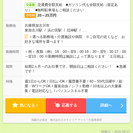
交通費全額支給 ■ガソリン代も全額支給（規定あ
交通費
り） ■無料駐車場もご相談ください
20～25万円
月収例
兵庫県加古川市
勤務地
東加古川駅
/
浜の宮駅
/
厄神駅
/
…
＜選べる勤務地＞介護施設や病院 ※ご自宅の近くなど、お
好きな場所を選べます！
＜例＞ 夜勤（例） 16：00～翌9：00 16：30～翌9：30 17：00
勤務時間
～翌10：00 ※勤務時間は施設によって異なります 「土日祝は休
みたい」 「しっかり稼ぎたい」 「もう少し遅い時間から始めた
い」など ご希望にあったお仕事をご案内いたします。 ※未経験
短期2ヵ月～のお仕事です。開始日はご相談ください！ ★急募
期間
の方の場合は1～2ヶ月間は日中での仕事を経験いただき、 お
です！
仕事に慣れてからの夜勤になります。 ★家庭の都合でお休みが
必要な場合も遠慮なくご相談ください。
週1日からOK
/
日払いOK
/
履歴書不要
/
40～50代活躍中
/
副
特徴
業・WワークOK
/
服装自由
/
シフト勤務
/
10名以上の大量募
集
/
電話対応なし
/
パソコンスキル不要
気になる！
応募する
詳細へ
掲載元企業名
株式会社ネオキャリア ナイス！介護事業部
掲載日：2026.08.07