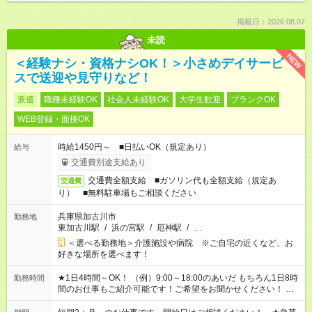
掲載日：2026.08.07
未読
NEW
＜経験ナシ・資格ナシOK！＞小さめデイサービ
スで送迎や見守りなど！
派遣
職種未経験OK
社会人未経験OK
大学生歓迎
ブランクOK
WEB登録・面接OK
時給1450円～ ■日払いOK（規定あり）
給与
交通費別途支給あり
交通費全額支給 ■ガソリン代も全額支給（規定あ
交通費
り） ■無料駐車場もご相談ください
兵庫県加古川市
勤務地
東加古川駅
/
浜の宮駅
/
厄神駅
/
…
＜選べる勤務地＞介護施設や病院 ※ご自宅の近くなど、お
好きな場所を選べます！
★1日4時間～OK！ （例）9:00～18:00のあいだ もちろん1日8時
勤務時間
間のお仕事もご紹介可能です！ご希望をお聞かせください！ ★
家庭の都合でお休みが必要な場合も遠慮なくご相談ください。
※週最低15時間以上の勤務が必要です