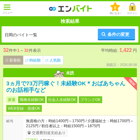
0
メニュー
気になる！
ログイン
検索結果
条件の変更
日岡のバイト一覧
32
1,422
件中
1
～
32
件表示
平均時給:
円
新着順
時給順
人気順
掲載日：2026.08.08
未読
NEW
3ヵ月で73万円稼ぐ！未経験OK＊おばあちゃん
のお話相手など
派遣
職種未経験OK
社会人未経験OK
ブランクOK
WEB登録・面接OK
無資格の方：時給1400円～1750円 / 介護福祉士：時給1700円～
給与
2125円 / 初任者以上：時給1500円～1875円
交通費別途支給あり