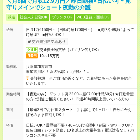
＼月8回で月収12.9万円／即日勤務×日払い可＊見
守りメインでショート夜勤の介護
派遣
社会人未経験OK
ブランクOK
WEB登録・面接OK
日収1万6150円～（日勤時給1700円～） ■資格や経験によって
給与
時給UP ■日払いOK！
交通費別途支給あり
交通費全額支給（ガソリン代もOK）
交通費
10～15万円
月収例
兵庫県加古川市
勤務地
東加古川駅
/
浜の宮駅
/
厄神駅
/
…
介護施設 ※ご自宅の近くなど、ご希望にあった案件を紹介
いたします。
【夜勤のみ】 ▽シフト例 22:00～翌07:00(休憩60分) ★日勤希望
勤務時間
の方は別途ご相談ください！ ※週40時間以上働いている方のW
ワークはNG
【最短2日でお仕事スタート！】お試しで1ヶ月～！自分に合え
期間
ばそのまま長期もOK！
日払いOK
/
履歴書不要
/
40～50代活躍中
/
副業・WワークOK
/
特徴
服装自由
/
シフト勤務
/
10名以上の大量募集
/
電話対応なし
/
パ
ソコンスキル不要