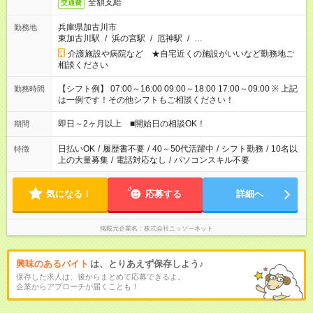
全額支給
交通費
兵庫県加古川市
勤務地
東加古川駅
/
浜の宮駅
/
厄神駅
/
…
介護施設や病院など ★自宅近くの施設がいいなど勤務地ご
相談ください
【シフト例】 07:00～16:00 09:00～18:00 17:00～09:00 ※ 上記
勤務時間
は一例です！その他シフトもご相談ください！
即日～2ヶ月以上 ■開始日の相談OK！
期間
日払いOK
/
履歴書不要
/
40～50代活躍中
/
シフト勤務
/
10名以
特徴
上の大量募集
/
電話対応なし
/
パソコンスキル不要
気になる！
応募する
詳細へ
掲載元企業名
株式会社ニッソーネット
興味のあるバイト
は、とりあえず保存しよう♪
保存した求人は、後からまとめて応募できるよ。
企業からアプローチが届くことも！