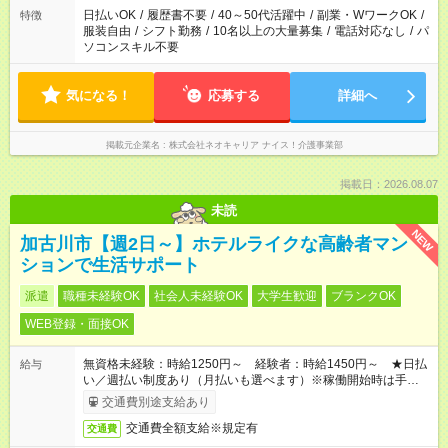
日払いOK
/
履歴書不要
/
40～50代活躍中
/
副業・WワークOK
/
特徴
服装自由
/
シフト勤務
/
10名以上の大量募集
/
電話対応なし
/
パ
ソコンスキル不要
気になる！
応募する
詳細へ
掲載元企業名
株式会社ネオキャリア ナイス！介護事業部
掲載日：2026.08.07
未読
NEW
加古川市【週2日～】ホテルライクな高齢者マン
ションで生活サポート
派遣
職種未経験OK
社会人未経験OK
大学生歓迎
ブランクOK
WEB登録・面接OK
無資格未経験：時給1250円～ 経験者：時給1450円～ ★日払
給与
い／週払い制度あり（月払いも選べます）※稼働開始時は手続き
完了次第のお支払いとなります。
交通費別途支給あり
交通費全額支給※規定有
交通費