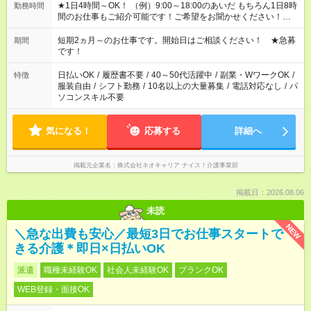
★1日4時間～OK！ （例）9:00～18:00のあいだ もちろん1日8時
勤務時間
間のお仕事もご紹介可能です！ご希望をお聞かせください！★家
庭の都合でお休みが必要な場合も遠慮なくご相談ください。 ※
週最低15時間以上の勤務が必要です
短期2ヵ月～のお仕事です。開始日はご相談ください！ ★急募
期間
です！
日払いOK
/
履歴書不要
/
40～50代活躍中
/
副業・WワークOK
/
特徴
服装自由
/
シフト勤務
/
10名以上の大量募集
/
電話対応なし
/
パ
ソコンスキル不要
気になる！
応募する
詳細へ
掲載元企業名
株式会社ネオキャリア ナイス！介護事業部
掲載日：2026.08.06
未読
NEW
＼急な出費も安心／最短3日でお仕事スタートで
きる介護＊即日×日払いOK
派遣
職種未経験OK
社会人未経験OK
ブランクOK
WEB登録・面接OK