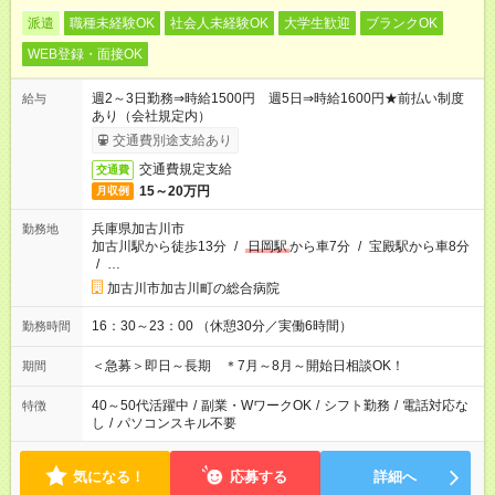
派遣
職種未経験OK
社会人未経験OK
大学生歓迎
ブランクOK
WEB登録・面接OK
週2～3日勤務⇒時給1500円 週5日⇒時給1600円★前払い制度
給与
あり（会社規定内）
交通費別途支給あり
交通費規定支給
交通費
15～20万円
月収例
兵庫県加古川市
勤務地
加古川駅から徒歩13分
/
日岡駅
から車7分
/
宝殿駅から車8分
/
…
加古川市加古川町の総合病院
16：30～23：00 （休憩30分／実働6時間）
勤務時間
＜急募＞即日～長期 ＊7月～8月～開始日相談OK！
期間
40～50代活躍中
/
副業・WワークOK
/
シフト勤務
/
電話対応な
特徴
し
/
パソコンスキル不要
気になる！
応募する
詳細へ