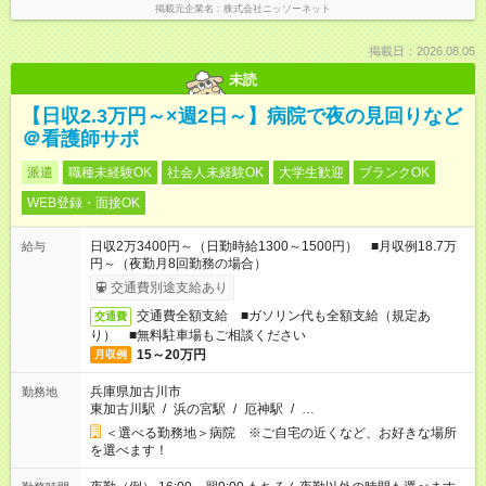
掲載元企業名
株式会社ニッソーネット
掲載日：2026.08.05
未読
【日収2.3万円～×週2日～】病院で夜の見回りなど
＠看護師サポ
派遣
職種未経験OK
社会人未経験OK
大学生歓迎
ブランクOK
WEB登録・面接OK
日収2万3400円～（日勤時給1300～1500円） ■月収例18.7万
給与
円～（夜勤月8回勤務の場合）
交通費別途支給あり
交通費全額支給 ■ガソリン代も全額支給（規定あ
交通費
り） ■無料駐車場もご相談ください
15～20万円
月収例
兵庫県加古川市
勤務地
東加古川駅
/
浜の宮駅
/
厄神駅
/
…
＜選べる勤務地＞病院 ※ご自宅の近くなど、お好きな場所
を選べます！