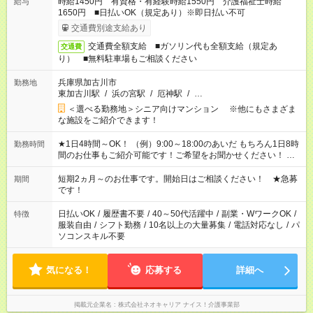
時給1450円 有資格・有経験時給1550円 介護福祉士時給
給与
1650円 ■日払いOK（規定あり）※即日払い不可
交通費別途支給あり
交通費全額支給 ■ガソリン代も全額支給（規定あ
交通費
り） ■無料駐車場もご相談ください
兵庫県加古川市
勤務地
東加古川駅
/
浜の宮駅
/
厄神駅
/
…
＜選べる勤務地＞シニア向けマンション ※他にもさまざま
な施設をご紹介できます！
★1日4時間～OK！ （例）9:00～18:00のあいだ もちろん1日8時
勤務時間
間のお仕事もご紹介可能です！ご希望をお聞かせください！ ★
家庭の都合でお休みが必要な場合も遠慮なくご相談ください。
※週最低15時間以上の勤務が必要です
短期2ヵ月～のお仕事です。開始日はご相談ください！ ★急募
期間
です！
日払いOK
/
履歴書不要
/
40～50代活躍中
/
副業・WワークOK
/
特徴
服装自由
/
シフト勤務
/
10名以上の大量募集
/
電話対応なし
/
パ
ソコンスキル不要
気になる！
応募する
詳細へ
掲載元企業名
株式会社ネオキャリア ナイス！介護事業部