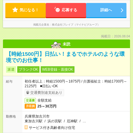
気になる！
応募する
詳細へ
掲載元企業名
株式会社ブレイブ（マイナビグループ）
掲載日：2026.08.04
未読
【時給1500円】日払い！まるでホテルのような環
境でのお仕事！
派遣
ブランクOK
WEB登録・面接OK
初任者以上：時給1500円～1875円 / 介護福祉士：時給1700円～
給与
2125円 ■日払いOK
交通費別途支給あり
全額支給
交通費
25～30万円
月収例
兵庫県加古川市
勤務地
東加古川駅
/
浜の宮駅
/
厄神駅
/
…
サービス付き高齢者向け住宅