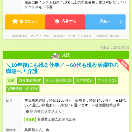
服装自由
/
シフト勤務
/
10名以上の大量募集
/
電話対応なし
/
パ
ソコンスキル不要
気になる！
応募する
詳細へ
掲載元企業名
マンパワーグループ株式会社 ケアサービス事業部 （医療福祉介護関連）
掲載日：2026.08.06
未読
NEW
＼10年後にも残る仕事／～60代も現役活躍中の
職場へ＊介護
派遣
職種未経験OK
社会人未経験OK
大学生歓迎
ブランクOK
WEB登録・面接OK
無資格未経験：時給1250円～ 経験者：時給1450円～ ★日払
給与
い／週払い制度あり（月払いも選べます）※稼働開始時は手続き
完了次第のお支払いとなります。
交通費別途支給あり
交通費全額支給※規定有
交通費
兵庫県加古川市
勤務地