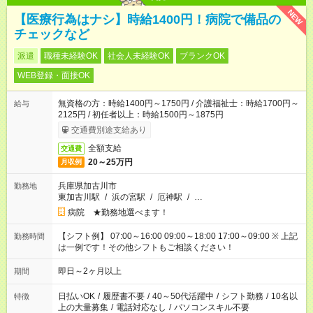
NEW
【医療行為はナシ】時給1400円！病院で備品の
チェックなど
派遣
職種未経験OK
社会人未経験OK
ブランクOK
WEB登録・面接OK
無資格の方：時給1400円～1750円 / 介護福祉士：時給1700円～
給与
2125円 / 初任者以上：時給1500円～1875円
交通費別途支給あり
全額支給
交通費
20～25万円
月収例
兵庫県加古川市
勤務地
東加古川駅
/
浜の宮駅
/
厄神駅
/
…
病院 ★勤務地選べます！
【シフト例】 07:00～16:00 09:00～18:00 17:00～09:00 ※ 上記
勤務時間
は一例です！その他シフトもご相談ください！
即日～2ヶ月以上
期間
日払いOK
/
履歴書不要
/
40～50代活躍中
/
シフト勤務
/
10名以
特徴
上の大量募集
/
電話対応なし
/
パソコンスキル不要