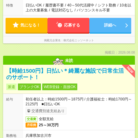
日払いOK
/
履歴書不要
/
40～50代活躍中
/
シフト勤務
/
10名以
特徴
上の大量募集
/
電話対応なし
/
パソコンスキル不要
気になる！
応募する
詳細へ
掲載元企業名
株式会社ニッソーネット
掲載日：2026.08.08
未読
NEW
【時給1500円】日払い＊綺麗な施設で日常生活
のサポート！
派遣
ブランクOK
WEB登録・面接OK
初任者以上：時給1500円～1875円 / 介護福祉士：時給1700円～
給与
2125円 ■日払いOK
交通費別途支給あり
全額支給
交通費
25～30万円
月収例
兵庫県加古川市
勤務地