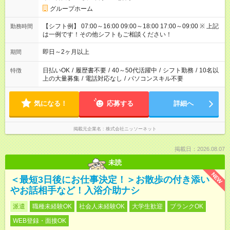
グループホーム
【シフト例】 07:00～16:00 09:00～18:00 17:00～09:00 ※ 上記
勤務時間
は一例です！その他シフトもご相談ください！
即日～2ヶ月以上
期間
日払いOK
/
履歴書不要
/
40～50代活躍中
/
シフト勤務
/
10名以
特徴
上の大量募集
/
電話対応なし
/
パソコンスキル不要
気になる！
応募する
詳細へ
掲載元企業名
株式会社ニッソーネット
掲載日：2026.08.07
未読
NEW
＜最短3日後にお仕事決定！＞お散歩の付き添い
やお話相手など！入浴介助ナシ
派遣
職種未経験OK
社会人未経験OK
大学生歓迎
ブランクOK
WEB登録・面接OK