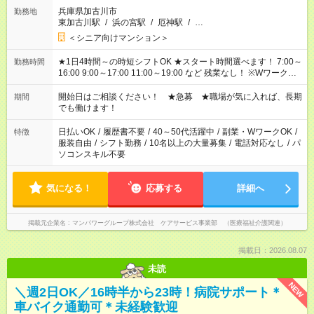
兵庫県加古川市
勤務地
東加古川駅
/
浜の宮駅
/
厄神駅
/
…
＜シニア向けマンション＞
★1日4時間～の時短シフトOK ★スタート時間選べます！ 7:00～
勤務時間
16:00 9:00～17:00 11:00～19:00 など 残業なし！ ※Wワークの
場合、他のお仕事と合わせ週40時間超の就業はご案内できませ
ん ※法令に基づき、週20時間以上勤務は社会保険への加入対象
開始日はご相談ください！ ★急募 ★職場が気に入れば、長期
期間
となります ※労働者派遣法（日雇い派遣の原則禁止）により、
でも働けます！
短時間・短期間の就業はご案内が難しい場合があります
日払いOK
/
履歴書不要
/
40～50代活躍中
/
副業・WワークOK
/
特徴
服装自由
/
シフト勤務
/
10名以上の大量募集
/
電話対応なし
/
パ
ソコンスキル不要
気になる！
応募する
詳細へ
掲載元企業名
マンパワーグループ株式会社 ケアサービス事業部 （医療福祉介護関連）
掲載日：2026.08.07
未読
NEW
＼週2日OK／16時半から23時！病院サポート＊
車バイク通勤可＊未経験歓迎