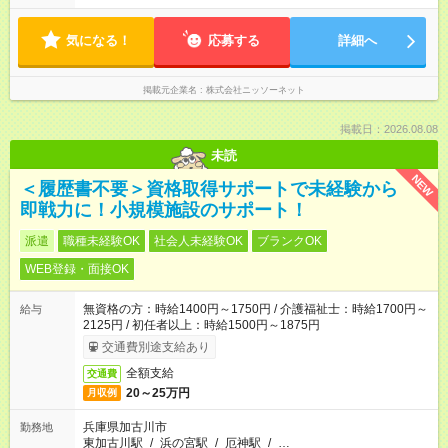
気になる！
応募する
詳細へ
掲載元企業名
株式会社ニッソーネット
掲載日：2026.08.08
未読
NEW
＜履歴書不要＞資格取得サポートで未経験から
即戦力に！小規模施設のサポート！
派遣
職種未経験OK
社会人未経験OK
ブランクOK
WEB登録・面接OK
無資格の方：時給1400円～1750円 / 介護福祉士：時給1700円～
給与
2125円 / 初任者以上：時給1500円～1875円
交通費別途支給あり
全額支給
交通費
20～25万円
月収例
兵庫県加古川市
勤務地
東加古川駅
/
浜の宮駅
/
厄神駅
/
…