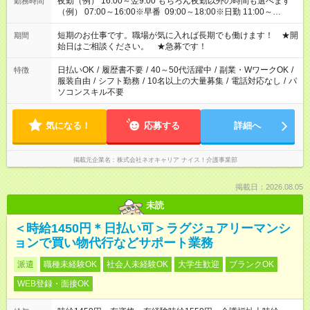
夜勤（例） 16:00～翌9:00 もちろん夜勤以外の時間も選べます
勤務時間
（例） 07:00～16:00※早番 09:00～18:00※日勤 11:00～
20:00※遅番 ※時間は、固定・選べる施設もあるので、ご希望が
あれば調整できます！ ※シフト制。勤務地により実働時間が異
短期のお仕事です。職場が気に入れば長期でも働けます！ ★開
期間
なります。★家庭の都合でお休みが必要な場合も遠慮なくご相談
始日はご相談ください。 ★急募です！
ください。
日払いOK
/
履歴書不要
/
40～50代活躍中
/
副業・WワークOK
/
特徴
服装自由
/
シフト勤務
/
10名以上の大量募集
/
電話対応なし
/
パ
ソコンスキル不要
気になる！
応募する
詳細へ
掲載元企業名
株式会社ネオキャリア ナイス！介護事業部
掲載日：2026.08.05
未読
＜時給1450円＊日払い可＞ラグジュアリーマンシ
ョンで買い物代行などサポート業務
派遣
職種未経験OK
社会人未経験OK
大学生歓迎
ブランクOK
WEB登録・面接OK