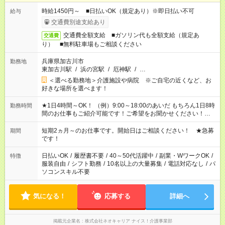
時給1450円～ ■日払いOK（規定あり）※即日払い不可
給与
交通費別途支給あり
交通費全額支給 ■ガソリン代も全額支給（規定あ
交通費
り） ■無料駐車場もご相談ください
兵庫県加古川市
勤務地
東加古川駅
/
浜の宮駅
/
厄神駅
/
…
＜選べる勤務地＞介護施設や病院 ※ご自宅の近くなど、お
好きな場所を選べます！
★1日4時間～OK！ （例）9:00～18:00のあいだ もちろん1日8時
勤務時間
間のお仕事もご紹介可能です！ご希望をお聞かせください！★家
庭の都合でお休みが必要な場合も遠慮なくご相談ください。 ※
週最低15時間以上の勤務が必要です
短期2ヵ月～のお仕事です。開始日はご相談ください！ ★急募
期間
です！
日払いOK
/
履歴書不要
/
40～50代活躍中
/
副業・WワークOK
/
特徴
服装自由
/
シフト勤務
/
10名以上の大量募集
/
電話対応なし
/
パ
ソコンスキル不要
気になる！
応募する
詳細へ
掲載元企業名
株式会社ネオキャリア ナイス！介護事業部