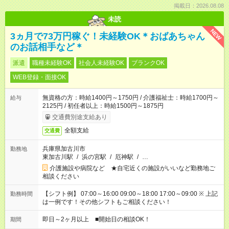
掲載日：2026.08.08
未読
NEW
3ヵ月で73万円稼ぐ！未経験OK＊おばあちゃん
のお話相手など＊
派遣
職種未経験OK
社会人未経験OK
ブランクOK
WEB登録・面接OK
無資格の方：時給1400円～1750円 / 介護福祉士：時給1700円～
給与
2125円 / 初任者以上：時給1500円～1875円
交通費別途支給あり
全額支給
交通費
兵庫県加古川市
勤務地
東加古川駅
/
浜の宮駅
/
厄神駅
/
…
介護施設や病院など ★自宅近くの施設がいいなど勤務地ご
相談ください
【シフト例】 07:00～16:00 09:00～18:00 17:00～09:00 ※ 上記
勤務時間
は一例です！その他シフトもご相談ください！
即日～2ヶ月以上 ■開始日の相談OK！
期間