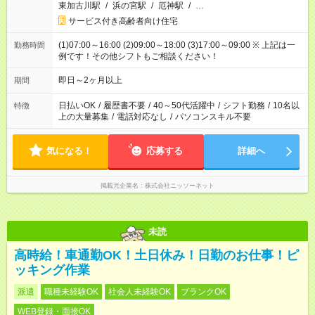
東加古川駅
/
浜の宮駅
/
厄神駅
/
…
サービス付き高齢者向け住宅
(1)07:00～16:00 (2)09:00～18:00 (3)17:00～09:00 ※ 上記は一
勤務時間
例です！その他シフトもご相談ください！
即日～2ヶ月以上
期間
日払いOK
/
履歴書不要
/
40～50代活躍中
/
シフト勤務
/
10名以
特徴
上の大量募集
/
電話対応なし
/
パソコンスキル不要
気になる！
応募する
詳細へ
掲載元企業名
株式会社ニッソーネット
未読
高時給！車通勤OK！土日休み！日勤のお仕事！ピ
ッキング作業
派遣
職種未経験OK
社会人未経験OK
ブランクOK
WEB登録・面接OK