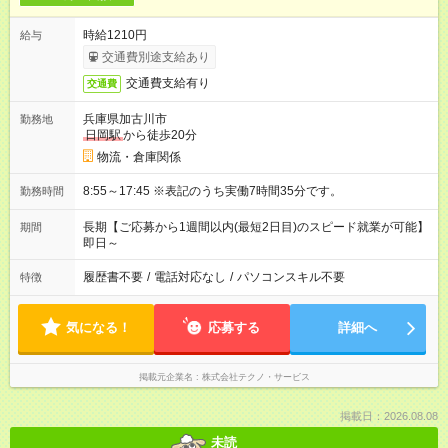
時給1210円
給与
交通費別途支給あり
交通費支給有り
交通費
兵庫県加古川市
勤務地
日岡駅
から徒歩20分
物流・倉庫関係
8:55～17:45 ※表記のうち実働7時間35分です。
勤務時間
長期【ご応募から1週間以内(最短2日目)のスピード就業が可能】
期間
即日～
履歴書不要
/
電話対応なし
/
パソコンスキル不要
特徴
気になる！
応募する
詳細へ
掲載元企業名
株式会社テクノ・サービス
掲載日：2026.08.08
未読