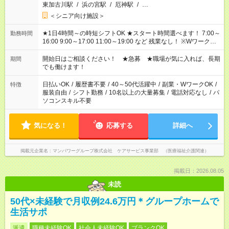
東加古川駅
/
浜の宮駅
/
厄神駅
/
…
＜シニア向け施設＞
★1日4時間～の時短シフトOK ★スタート時間選べます！ 7:00～
勤務時間
16:00 9:00～17:00 11:00～19:00 など 残業なし！ ※Wワークの
場合、他のお仕事と合わせ週40時間超の就業はご案内できませ
ん ※法令に基づき、週20時間以上勤務は社会保険への加入対象
開始日はご相談ください！ ★急募 ★職場が気に入れば、長期
期間
となります ※労働者派遣法（日雇い派遣の原則禁止）により、
でも働けます！
短時間・短期間の就業はご案内が難しい場合があります
日払いOK
/
履歴書不要
/
40～50代活躍中
/
副業・WワークOK
/
特徴
服装自由
/
シフト勤務
/
10名以上の大量募集
/
電話対応なし
/
パ
ソコンスキル不要
気になる！
応募する
詳細へ
掲載元企業名
マンパワーグループ株式会社 ケアサービス事業部 （医療福祉介護関連）
掲載日：2026.08.05
未読
50代×未経験で月収例24.6万円＊グループホームで
生活サポ
派遣
職種未経験OK
社会人未経験OK
ブランクOK