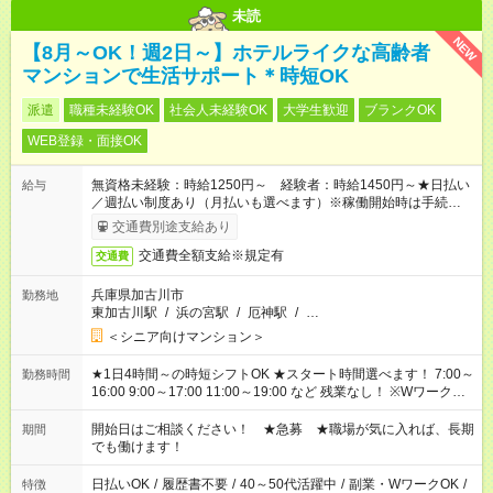
未読
NEW
【8月～OK！週2日～】ホテルライクな高齢者
マンションで生活サポート＊時短OK
派遣
職種未経験OK
社会人未経験OK
大学生歓迎
ブランクOK
WEB登録・面接OK
無資格未経験：時給1250円～ 経験者：時給1450円～★日払い
給与
／週払い制度あり（月払いも選べます）※稼働開始時は手続き完
了次第のお支払いとなります。
交通費別途支給あり
交通費全額支給※規定有
交通費
兵庫県加古川市
勤務地
東加古川駅
/
浜の宮駅
/
厄神駅
/
…
＜シニア向けマンション＞
★1日4時間～の時短シフトOK ★スタート時間選べます！ 7:00～
勤務時間
16:00 9:00～17:00 11:00～19:00 など 残業なし！ ※Wワークの
場合、他のお仕事と合わせ週40時間超の就業はご案内できませ
ん ※法令に基づき、週20時間以上勤務は社会保険への加入対象
開始日はご相談ください！ ★急募 ★職場が気に入れば、長期
期間
となります ※労働者派遣法（日雇い派遣の原則禁止）により、
でも働けます！
短時間・短期間の就業はご案内が難しい場合があります
日払いOK
/
履歴書不要
/
40～50代活躍中
/
副業・WワークOK
/
特徴