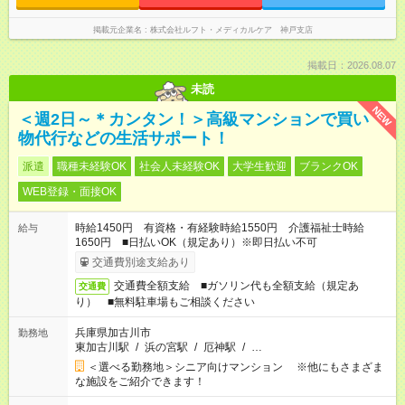
掲載元企業名
株式会社ルフト・メディカルケア 神戸支店
掲載日：2026.08.07
未読
NEW
＜週2日～＊カンタン！＞高級マンションで買い
物代行などの生活サポート！
派遣
職種未経験OK
社会人未経験OK
大学生歓迎
ブランクOK
WEB登録・面接OK
時給1450円 有資格・有経験時給1550円 介護福祉士時給
給与
1650円 ■日払いOK（規定あり）※即日払い不可
交通費別途支給あり
交通費全額支給 ■ガソリン代も全額支給（規定あ
交通費
り） ■無料駐車場もご相談ください
兵庫県加古川市
勤務地
東加古川駅
/
浜の宮駅
/
厄神駅
/
…
＜選べる勤務地＞シニア向けマンション ※他にもさまざま
な施設をご紹介できます！