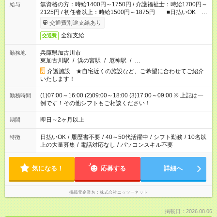
無資格の方：時給1400円～1750円 / 介護福祉士：時給1700円～
給与
2125円 / 初任者以上：時給1500円～1875円 ■日払いOK ■
日収例：1万1200円（時給1400円×8h）
交通費別途支給あり
全額支給
交通費
兵庫県加古川市
勤務地
東加古川駅
/
浜の宮駅
/
厄神駅
/
…
介護施設 ★自宅近くの施設など、ご希望に合わせてご紹介
いたします！
(1)07:00～16:00 (2)09:00～18:00 (3)17:00～09:00 ※ 上記は一
勤務時間
例です！その他シフトもご相談ください！
即日～2ヶ月以上
期間
日払いOK
/
履歴書不要
/
40～50代活躍中
/
シフト勤務
/
10名以
特徴
上の大量募集
/
電話対応なし
/
パソコンスキル不要
気になる！
応募する
詳細へ
掲載元企業名
株式会社ニッソーネット
掲載日：2026.08.06