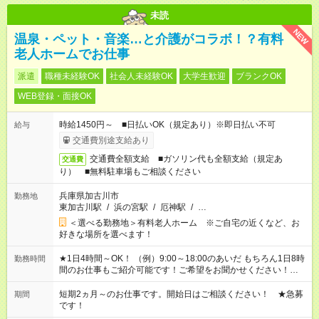
未読
NEW
温泉・ペット・音楽…と介護がコラボ！？有料
老人ホームでお仕事
派遣
職種未経験OK
社会人未経験OK
大学生歓迎
ブランクOK
WEB登録・面接OK
時給1450円～ ■日払いOK（規定あり）※即日払い不可
給与
交通費別途支給あり
交通費全額支給 ■ガソリン代も全額支給（規定あ
交通費
り） ■無料駐車場もご相談ください
兵庫県加古川市
勤務地
東加古川駅
/
浜の宮駅
/
厄神駅
/
…
＜選べる勤務地＞有料老人ホーム ※ご自宅の近くなど、お
好きな場所を選べます！
★1日4時間～OK！ （例）9:00～18:00のあいだ もちろん1日8時
勤務時間
間のお仕事もご紹介可能です！ご希望をお聞かせください！★家
庭の都合でお休みが必要な場合も遠慮なくご相談ください。 ※
週最低15時間以上の勤務が必要です
短期2ヵ月～のお仕事です。開始日はご相談ください！ ★急募
期間
です！