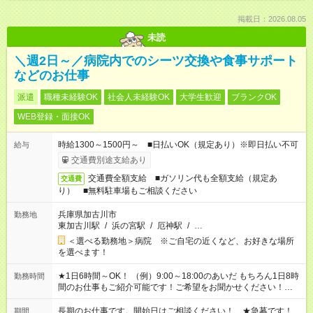
掲載日：2026.08.05
未読
＼週2日～／病院内でのシーツ交換や食事サポート
などのお仕事
派遣
職種未経験OK
社会人未経験OK
大学生歓迎
ブランクOK
WEB登録・面接OK
時給1300～1500円～ ■日払いOK（規定あり）※即日払い不可
給与
交通費別途支給あり
交通費全額支給 ■ガソリン代も全額支給（規定あ
交通費
り） ■無料駐車場もご相談ください
兵庫県加古川市
勤務地
東加古川駅
/
浜の宮駅
/
厄神駅
/
…
＜選べる勤務地＞病院 ※ご自宅の近くなど、お好きな場所
を選べます！
★1日6時間～OK！ （例）9:00～18:00のあいだ もちろん1日8時
勤務時間
間のお仕事もご紹介可能です！ご希望をお聞かせください！★家
庭の都合でお休みが必要な場合も遠慮なくご相談ください。 ※
週最低15時間以上の勤務が必要です
長期のお仕事です。開始日はご相談ください！ ★急募です！
期間