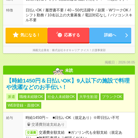
日払いOK
/
履歴書不要
/
40～50代活躍中
/
副業・WワークOK
/
特徴
シフト勤務
/
10名以上の大量募集
/
電話対応なし
/
パソコンスキ
ル不要
気になる！
応募する
詳細へ
掲載元企業名
株式会社ネオキャリア ナイス！介護事業部
掲載日：2026.08.05
未読
【時給1450円＆日払いOK】9人以下の施設で料理
や洗濯などのお手伝い！
派遣
職種未経験OK
社会人未経験OK
大学生歓迎
ブランクOK
WEB登録・面接OK
時給1450円～ ■日払いOK（規定あり）※即日払い不可
給与
交通費別途支給あり
交通費全額支給 ■ガソリン代も全額支給（規定あ
交通費