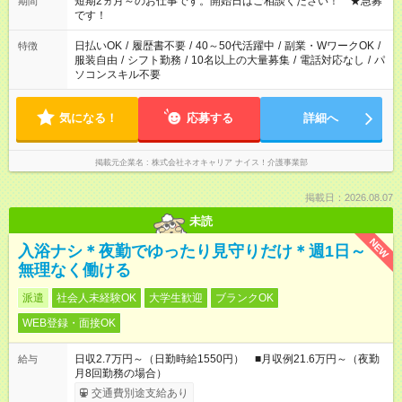
短期2ヵ月～のお仕事です。開始日はご相談ください！ ★急募
期間
です！
日払いOK
/
履歴書不要
/
40～50代活躍中
/
副業・WワークOK
/
特徴
服装自由
/
シフト勤務
/
10名以上の大量募集
/
電話対応なし
/
パ
ソコンスキル不要
気になる！
応募する
詳細へ
掲載元企業名
株式会社ネオキャリア ナイス！介護事業部
掲載日：2026.08.07
未読
NEW
入浴ナシ＊夜勤でゆったり見守りだけ＊週1日～
無理なく働ける
派遣
社会人未経験OK
大学生歓迎
ブランクOK
WEB登録・面接OK
日収2.7万円～（日勤時給1550円） ■月収例21.6万円～（夜勤
給与
月8回勤務の場合）
交通費別途支給あり