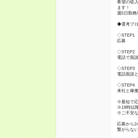
希望の収
ます！
週5日勤務
◆選考プ
◇STEP1
応募
◇STEP2
電話で面
◇STEP3
電話面談と
◇STEP4
来社と稼
※最短で
※18時以
※ご不安
応募から2
繋がらない