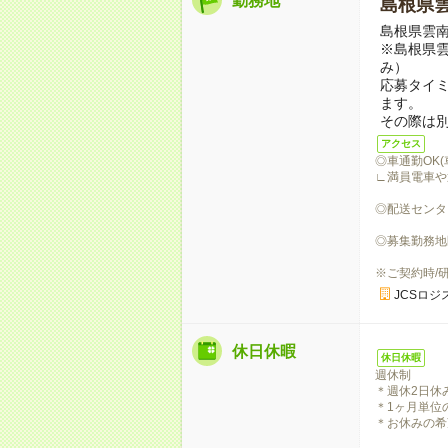
勤務地
島根県
島根県雲
※島根県雲
み）
応募タイ
ます。
その際は
アクセス
◎車通勤OK
∟満員電車や
◎配送センタ
◎募集勤務地
※ご契約時/
JCSロジ
休日休暇
休日休暇
週休制
＊週休2日休
＊1ヶ月単位
＊お休みの希