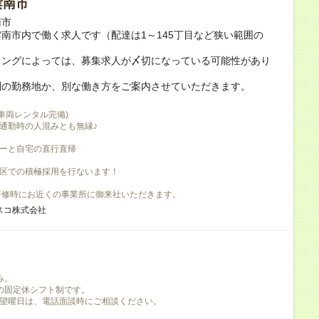
雲南市
南市
南市内で働く求人です（配達は1～145丁目など狭い範囲の
ミングによっては、募集求人が〆切になっている可能性があり
別の勤務地か、別な働き方をご案内させていただきます。
(車両レンタル完備)
通勤時の人混みとも無縁♪
ーと自宅の直行直帰
区での積極採用を行ないます！
研修時にお近くの事業所に御来社いただきます。
スコ株式会社
み。
の固定休シフト制です。
望曜日は、電話面談時にご相談ください。