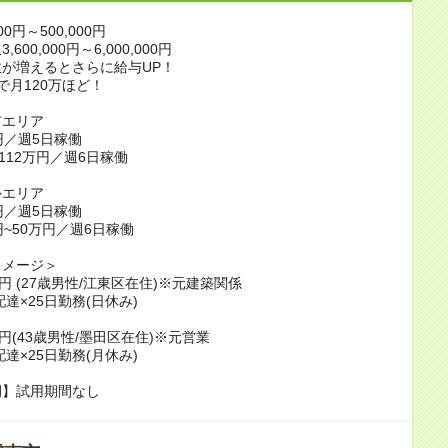
00円～500,000円
600,000円～6,000,000円
が増えるとさらに給与UP！
で月120万ほど！
市エリア
円／週5日稼働
~112万円／週6日稼働
外エリア
円／週5日稼働
円~50万円／週6日稼働
イメージ＞
万円 (27歳男性/江東区在住)※元建築関係
配達×25日勤務(日休み)
万円(43歳男性/墨田区在住)※元営業
配達×25日勤務(月休み)
間】試用期間なし