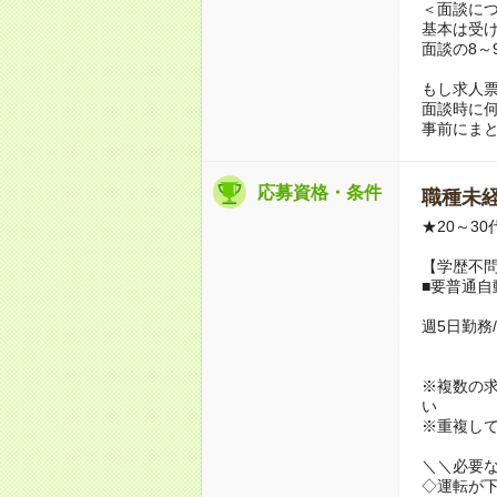
＜面談に
基本は受
面談の8～
もし求人
面談時に
事前にま
応募資格・条件
職種未経
★20～3
【学歴不問
■要普通自
週5日勤務
※複数の
い
※重複し
＼＼必要
◇運転が