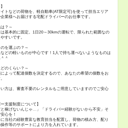
容】
イトなどの荷物を、軽自動車(AT限定可)を使って担当エリア
や企業様へお届けする宅配ドライバーのお仕事です。
先は？～
は基本的に固定。1日20～30kmの運転で、限られた範囲なの
えやすいです。
ものを運ぶの？～
服などの軽いものが中心です！1人で持ち運べないようなものは
ん＾＾
はどのくらい？～
額によって配達個数を決定するので、あなたの希望の個数をお
す。
ない方は、審査不要のレンタルもご用意していますのでご安心
。
バー支援制度について】
だと稼げないんじゃ…」「ドライバー経験がないから不安」そ
ご安心を！
毎に当社の経験豊富な教育担当を配置し、荷物の積み方、配り
の操作等のサポートにより力を入れています。