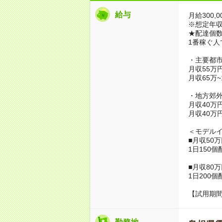
給与
月給300,0
※想定年収3,
★配達個数
1番稼ぐ人
・主要都
月収55万
月収65万
・地方郊
月収40万
月収40万
＜モデル
■月収50
1日150個
■月収80
1日200個
【試用期