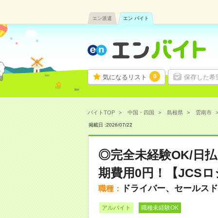
エン派遣
エン バイト
0
気になるリスト
保存した希
バイトTOP
中国・四国
島根県
雲南市
掲載日 :
2026
/
07
/
22
◎完全未経験OK/日
期費用0円！【JCS
ドライバー、セールスド
職種：
アルバイト
職種未経験OK