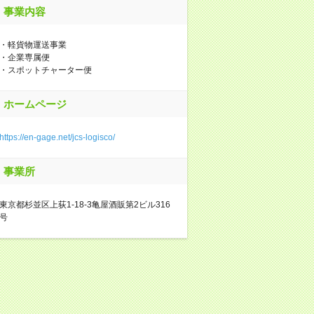
事業内容
・軽貨物運送事業
・企業専属便
・スポットチャーター便
ホームページ
https://en-gage.net/jcs-logisco/
事業所
東京都杉並区上荻1-18-3亀屋酒販第2ビル316
号