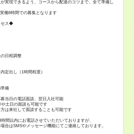
入が実現できるよう、コースから配達のコツまで、全て準備し
/実働8時間での募集となります
ロセス◆
談の日程調整
内定出し（1時間程度）
働準備
応募当日の電話面談、翌日入社可能
降や土日の面談も可能です
な方は来社して面談することも可能です
4時間以内にお電話させていただいておりますが、
場合はSMSやメッセージ機能にてご連絡しております。