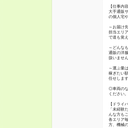
【仕事内
大手通販サ
の個人宅
～お届け
担当エリア
で道も覚
～どんな
通販の洋
扱いませ
～運ぶ量
稼ぎたい
任せしま
◎車両の
ください
【ドライ
「未経験
んな方も
各エリア
方、機械