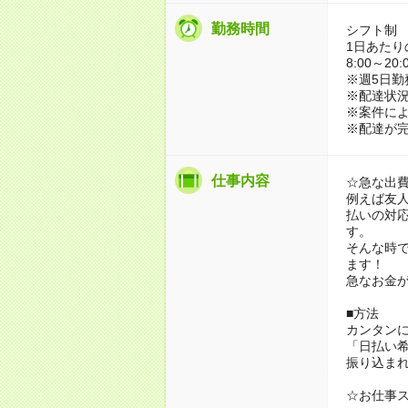
勤務時間
シフト制
1日あたり
8:00～2
※週5日勤
※配達状
※案件に
※配達が完
仕事内容
☆急な出
例えば友
払いの対
す。
そんな時
ます！
急なお金
■方法
カンタン
「日払い
振り込ま
☆お仕事