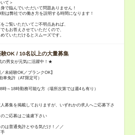
ついて＞
け身で臨んでいただいて問題ありません！
9割は弊社での働き方を説明する時間になります！
票をご覧いただいてご不明点あれば、
何でもお答えさせていただくので、
とめていただけるとスムーズです。
験OK / 10名以上の大量募集
0代の男女が元気に活躍中！★
／未経験OK／ブランクOK】
動車免許（AT限定可）
/8時～18時勤務可能な方（場所次第では週4も有り）
求人募集を掲載しておりますが、いずれかの求人へご応募下さ
てのご応募はご遠慮下さい
なのは普通免許とやる気だけ！／／
下手