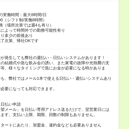
の実働時間：最大8時間/日
0:00（シフト制/実働8時間）
務（場所次第では週4も有り）
況によって時間外での勤務可能性有り
より多少の前後あり
了次第、帰社OKです
費が発生しても弊社の週払い・日払いシステムがあります！
人の結婚式や急な飲み会の誘い、また家電の故障や光熱費の支
応等、様々なタイミングで急にお金が必要になる時がありま
でも、弊社ではメール1本で使える日払い・週払いシステムあり
が必要になっても対応できます。
に日払い申請
希望メール」を日払い専用アドレス送るだけで、翌営業日には
れます。支払い上限、期限、回数の制限もありません。
スタートにあたり、加盟金、違約金なども必要ありません