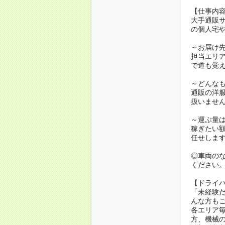
【仕事内
大手通販サ
の個人宅
～お届け
担当エリア
で道も覚
～どんな
通販の洋
扱いませ
～運ぶ量
稼ぎたい
任せしま
◎車両の
ください
【ドライ
「未経験
んな方も
各エリア
方、機械