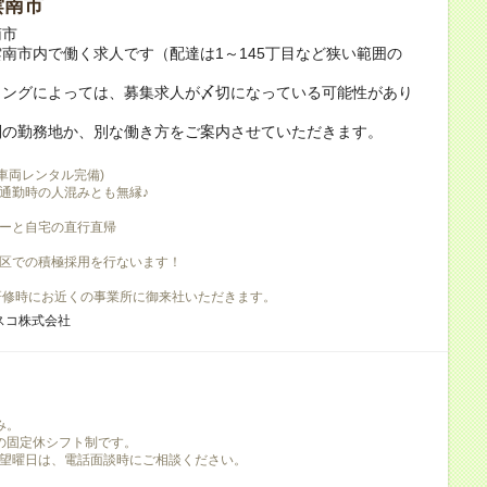
雲南市
南市
南市内で働く求人です（配達は1～145丁目など狭い範囲の
ミングによっては、募集求人が〆切になっている可能性があり
別の勤務地か、別な働き方をご案内させていただきます。
(車両レンタル完備)
通勤時の人混みとも無縁♪
ーと自宅の直行直帰
区での積極採用を行ないます！
研修時にお近くの事業所に御来社いただきます。
スコ株式会社
み。
の固定休シフト制です。
望曜日は、電話面談時にご相談ください。