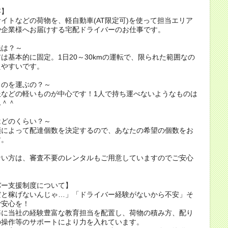
容】
イトなどの荷物を、軽自動車(AT限定可)を使って担当エリア
や企業様へお届けする宅配ドライバーのお仕事です。
先は？～
は基本的に固定。1日20～30kmの運転で、限られた範囲なの
えやすいです。
ものを運ぶの？～
服などの軽いものが中心です！1人で持ち運べないようなものは
ん＾＾
はどのくらい？～
額によって配達個数を決定するので、あなたの希望の個数をお
す。
ない方は、審査不要のレンタルもご用意していますのでご安心
。
バー支援制度について】
だと稼げないんじゃ…」「ドライバー経験がないから不安」そ
ご安心を！
毎に当社の経験豊富な教育担当を配置し、荷物の積み方、配り
の操作等のサポートにより力を入れています。