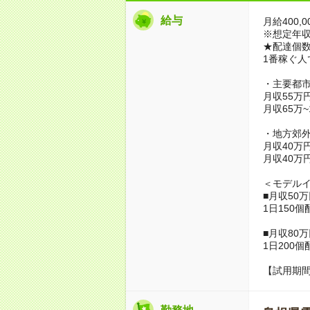
給与
月給400,0
※想定年収4,
★配達個数
1番稼ぐ人
・主要都
月収55万
月収65万
・地方郊
月収40万
月収40万
＜モデル
■月収50
1日150個
■月収80
1日200個
【試用期