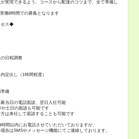
入が実現できるよう、コースから配達のコツまで、全て準備し
/実働8時間での募集となります
ロセス◆
談の日程調整
内定出し（1時間程度）
働準備
応募当日の電話面談、翌日入社可能
降や土日の面談も可能です
な方は来社して面談することも可能です
4時間以内にお電話させていただいておりますが、
場合はSMSやメッセージ機能にてご連絡しております。