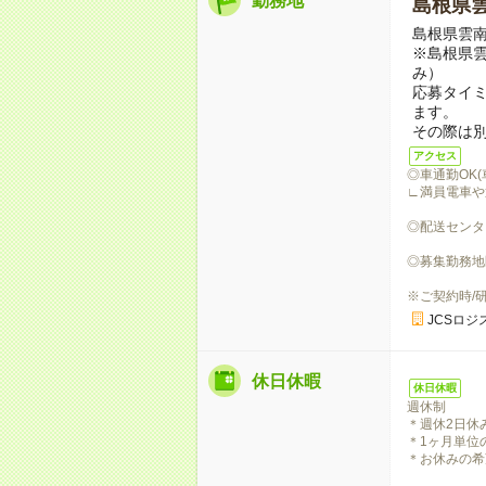
勤務地
島根県
島根県雲
※島根県雲
み）
応募タイ
ます。
その際は
アクセス
◎車通勤OK
∟満員電車や
◎配送センタ
◎募集勤務地
※ご契約時/
JCSロジ
休日休暇
休日休暇
週休制
＊週休2日休
＊1ヶ月単位
＊お休みの希