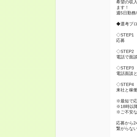
希望の収
ます！
週5日勤務
◆選考プ
◇STEP1
応募
◇STEP2
電話で面
◇STEP3
電話面談と
◇STEP4
来社と稼
※最短で
※18時以
※ご不安
応募から2
繋がらない