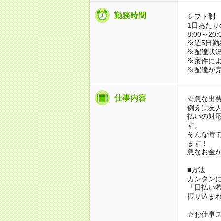
勤務時間
シフト制
1日あたり
8:00～2
※週5日勤
※配達状
※案件に
※配達が完
仕事内容
☆急な出
例えば友
払いの対
す。
そんな時
ます！
急なお金
■方法
カンタン
「日払い
振り込ま
☆お仕事