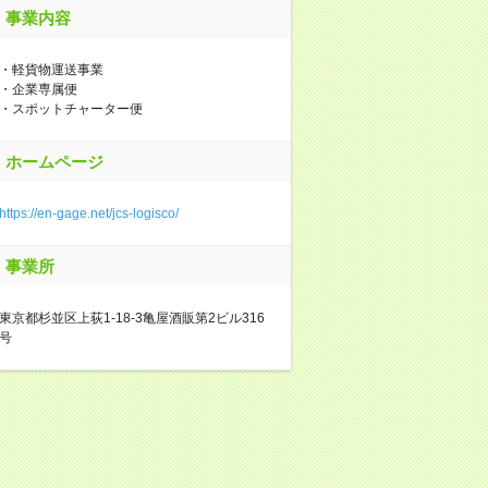
事業内容
・軽貨物運送事業
・企業専属便
・スポットチャーター便
ホームページ
https://en-gage.net/jcs-logisco/
事業所
東京都杉並区上荻1-18-3亀屋酒販第2ビル316
号