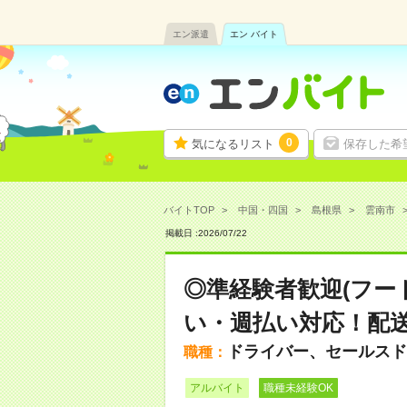
エン派遣
エン バイト
0
気になるリスト
保存した希
バイトTOP
中国・四国
島根県
雲南市
掲載日 :
2026
/
07
/
22
◎準経験者歓迎(フー
い・週払い対応！配送
ドライバー、セールスド
職種：
アルバイト
職種未経験OK