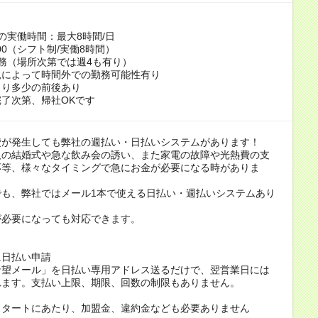
の実働時間：最大8時間/日
0:00（シフト制/実働8時間）
務（場所次第では週4も有り）
況によって時間外での勤務可能性有り
より多少の前後あり
了次第、帰社OKです
費が発生しても弊社の週払い・日払いシステムがあります！
人の結婚式や急な飲み会の誘い、また家電の故障や光熱費の支
応等、様々なタイミングで急にお金が必要になる時がありま
でも、弊社ではメール1本で使える日払い・週払いシステムあり
が必要になっても対応できます。
に日払い申請
希望メール」を日払い専用アドレス送るだけで、翌営業日には
れます。支払い上限、期限、回数の制限もありません。
スタートにあたり、加盟金、違約金なども必要ありません