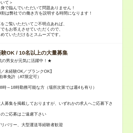
ついて＞
け身で臨んでいただいて問題ありません！
9割は弊社での働き方を説明する時間になります！
票をご覧いただいてご不明点あれば、
何でもお答えさせていただくので、
とめていただけるとスムーズです。
験OK / 10名以上の大量募集
0代の男女が元気に活躍中！★
／未経験OK／ブランクOK】
動車免許（AT限定可）
/8時～18時勤務可能な方（場所次第では週4も有り）
求人募集を掲載しておりますが、いずれかの求人へご応募下さ
てのご応募はご遠慮下さい
デリバリー、大型運送等経験者歓迎