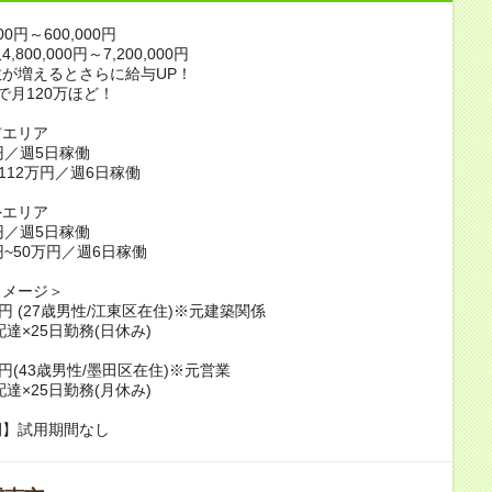
00円～600,000円
800,000円～7,200,000円
が増えるとさらに給与UP！
で月120万ほど！
市エリア
円／週5日稼働
~112万円／週6日稼働
外エリア
円／週5日稼働
円~50万円／週6日稼働
イメージ＞
万円 (27歳男性/江東区在住)※元建築関係
配達×25日勤務(日休み)
万円(43歳男性/墨田区在住)※元営業
配達×25日勤務(月休み)
間】試用期間なし