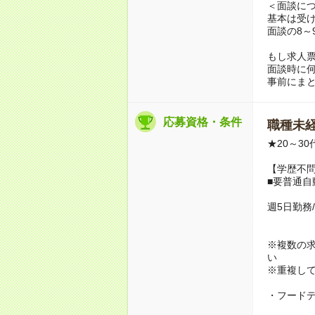
＜面談に
基本は受
面談の8～
もし求人
面談時に
事前にま
応募資格・条件
職種未経
★20～3
【学歴不問
■要普通自
週5日勤務
※複数の
い
※重複し
・フード