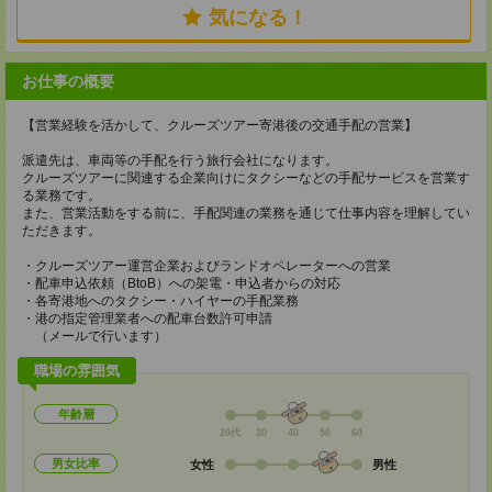
気になる！
お仕事の概要
【営業経験を活かして、クルーズツアー寄港後の交通手配の営業】
派遣先は、車両等の手配を行う旅行会社になります。
クルーズツアーに関連する企業向けにタクシーなどの手配サービスを営業す
る業務です。
また、営業活動をする前に、手配関連の業務を通じて仕事内容を理解してい
ただきます。
・クルーズツアー運営企業およびランドオペレーターへの営業
・配車申込依頼（BtoB）への架電・申込者からの対応
・各寄港地へのタクシー・ハイヤーの手配業務
・港の指定管理業者への配車台数許可申請
（メールで行います）
職場の雰囲気
年齢層
20代
30
40
50
60
男女比率
女性
男性