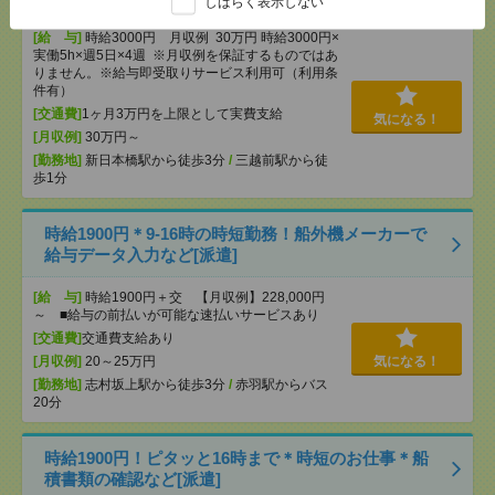
しばらく表示しない
[給 与]
時給3000円 月収例 30万円 時給3000円×
実働5h×週5日×4週 ※月収例を保証するものではあ
りません。※給与即受取りサービス利用可（利用条
件有）
[交通費]
1ヶ月3万円を上限として実費支給
気になる！
[月収例]
30万円～
[勤務地]
新日本橋駅から徒歩3分
/
三越前駅から徒
歩1分
時給1900円＊9-16時の時短勤務！船外機メーカーで
給与データ入力など[派遣]
[給 与]
時給1900円＋交 【月収例】228,000円
～ ■給与の前払いが可能な速払いサービスあり
[交通費]
交通費支給あり
[月収例]
20～25万円
気になる！
[勤務地]
志村坂上駅から徒歩3分
/
赤羽駅からバス
20分
時給1900円！ピタッと16時まで＊時短のお仕事＊船
積書類の確認など[派遣]