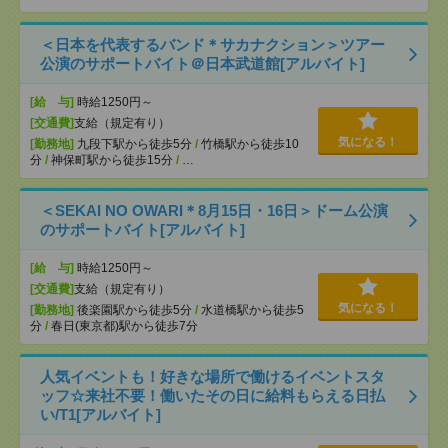
＜日本を代表するバンド＊サカナクション＞ツアー
公演のサポートバイト＠日本武道館[アルバイト]
[給 与]
時給1250円～
[交通費]
支給（規定有り）
気になる！
[勤務地]
九段下駅から徒歩5分
/
竹橋駅から徒歩10
分
/
神保町駅から徒歩15分
/
…
＜SEKAI NO OWARI＊8月15日・16日＞ドーム公演
のサポートバイト[アルバイト]
[給 与]
時給1250円～
[交通費]
支給（規定有り）
気になる！
[勤務地]
後楽園駅から徒歩5分
/
水道橋駅から徒歩5
分
/
春日(東京都)駅から徒歩7分
人気イベントも！好きな場所で働けるイベントスタ
ッフ☆来社不要！働いたその日に給料もらえる日払
い/T1[アルバイト]