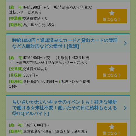
[給 与]
時給1900円＋交 ■給与の前払いが可能な
速払いサービスあり
[交通費]
交通費支給あり
気になる！
[勤務地]
品川駅から徒歩5分
時給1850円＊返却済みICカードと貸出カードの管理
など入館対応などの受付！[派遣]
[給 与]
時給1850円＋交 【月収例】403,916円
～ ■給与の前払いが可能な速払いサービスあり
[交通費]
交通費支給あり
[月収例]
30万円～
気になる！
[勤務地]
飯田橋駅から徒歩1分
/
九段下駅から徒歩
14分
ちいさいかわいいキャラのイベントも！好きな場所
で働ける☆来社不要！働いたその日に給料もらえる
◎/T1[アルバイト]
[給 与]
日給13,000円～
[勤務地]
東京都新宿区新宿（最寄り駅：新宿駅）
気になる！