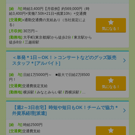
[給 与]
時給3,400円【月収例】約569,000円（時
給3,400円×実働7.50h×21日+残業10h）+交通費
[交通費]
○通勤交通費の支給あり（当社規定によ
る）
気になる！
[月収例]
30万円～
[勤務地]
大手町(東京都)駅から徒歩2分
/
東京駅から
徒歩8分
/
三越前駅
＜単発＊1日～OK！＞コンサートなどのグッズ販売
スタッフ＊[アルバイト]
[給 与]
日給1万5000円～ ■最大で日給2万8500
円！
[交通費]
交通費規定支給
気になる！
[勤務地]
横浜駅
/
みなとみらい駅
/
西横浜駅
/
…
【週2～3日在宅】時短や短日もOK！チームで協力＊
外資系経理[派遣]
[給 与]
時給2500円
[交通費]
交通費支給