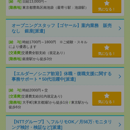
[給 与]
日給13,000円～
[勤務地]
東京都豊島区南池袋（最寄り駅：池袋駅）
気になる！
オープニングスタッフ【ゴヤール】案内業務 販売
なし 銀座[派遣]
[給 与]
時給1700円～1800円 ※ご経験・スキル
により優遇します
[交通費]
交通費全額支給（規定あり）
気になる！
[勤務地]
銀座駅から徒歩3分
【エルダー／シニア歓迎】休職・復職支援に関する
事務サポート＊50代活躍中[派遣]
[給 与]
時給2000円＋交
[交通費]
交通費支給(社内規定あり)
気になる！
[勤務地]
大手町(東京都)駅から徒歩1分
/
東京駅から
徒歩6分
【NTTグループ】＼フルリモOK／月56万↑モニタリ
ング検討・検証など[派遣]