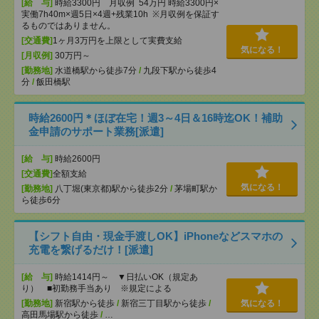
[給 与]
時給3300円 月収例 54万円 時給3300円×
実働7h40m×週5日×4週+残業10h ※月収例を保証す
るものではありません。
[交通費]
1ヶ月3万円を上限として実費支給
気になる！
[月収例]
30万円～
[勤務地]
水道橋駅から徒歩7分
/
九段下駅から徒歩4
分
/
飯田橋駅
時給2600円＊ほぼ在宅！週3～4日＆16時迄OK！補助
金申請のサポート業務[派遣]
[給 与]
時給2600円
[交通費]
全額支給
気になる！
[勤務地]
八丁堀(東京都)駅から徒歩2分
/
茅場町駅か
ら徒歩6分
【シフト自由・現金手渡しOK】iPhoneなどスマホの
充電を繋げるだけ！[派遣]
[給 与]
時給1414円～ ▼日払いOK（規定あ
り） ■初勤務手当あり ※規定による
[勤務地]
新宿駅から徒歩
/
新宿三丁目駅から徒歩
/
気になる！
高田馬場駅から徒歩
/
…