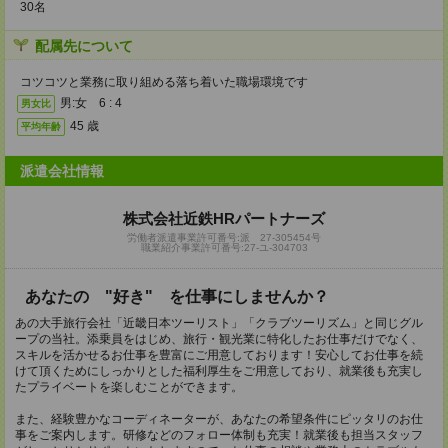
30名
配属先について
コツコツと業務に取り組める落ち着いた職場環境です
男:女 6 : 4
男女比
45 歳
平均年齢
派遣会社情報
株式会社近鉄HRパートナーズ
労働者派遣事業許可番号:派 27‐305454号
職業紹介事業許可番号:27-ユ-304703
あなたの "好き" を仕事にしませんか？
あの大手旅行会社「近畿日本ツーリスト」「クラブツーリズム」と同じグル
ープの当社。添乗員をはじめ、旅行・観光業に特化したお仕事だけでなく、
スキルを活かせるお仕事を豊富にご用意しております！安心してお仕事を続
けて頂くためにしっかりとした福利厚生をご用意しており、就業後も充実し
たプライベートを楽しむことができます。
また、経験豊かなコーディネーターが、あなたの希望条件にピッタリのお仕
事をご案内します。研修などのフォロー体制も充実！就業後も担当スタッフ