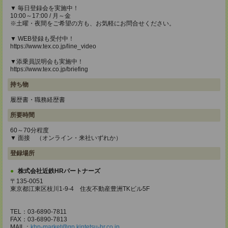
▼ 毎日登録会を実施中！
10:00～17:00 / 月～金
※土曜・夜間をご希望の方も、お気軽にお問合せください。
▼ WEB登録も受付中！
https://www.tex.co.jp/line_video
▼添乗員説明会も実施中！
https://www.tex.co.jp/briefing
持ち物
履歴書・職務経歴書
所要時間
60～70分程度
▼ 面接 （オンライン・来社いずれか）
登録場所
株式会社近鉄HRパートナーズ
〒135-0051
東京都江東区枝川1-9-4 住友不動産豊洲TKビル5F
TEL：03-6890-7811
FAX：03-6890-7813
MAIL：
khp-market@gp.kintetsu-hr.co.jp