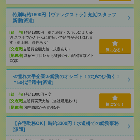
特別時給1800円【ヴァレクストラ】短期スタッフ
新宿[派遣]
[給 与]
時給1800円 ※ご経験・スキルにより優
遇 スマホでかんたんに前払いで給与が受け取れま
す（※上限、条件あり）
[交通費]
交通費全額支給（規定あり）
気になる！
[勤務地]
新宿三丁目駅から徒歩2分
/
新宿(東京メト
ロ)駅
≪憧れ大手企業≫総務のオシゴト！のびのび働く！
＊50代活躍中[派遣]
[給 与]
時給1800円＋交
[交通費]
交通費実費支給（当社規定あり）
気になる！
[勤務地]
和光市駅から徒歩5分
【在宅勤務OK】時給3300円！水道橋での総務事務
[派遣]