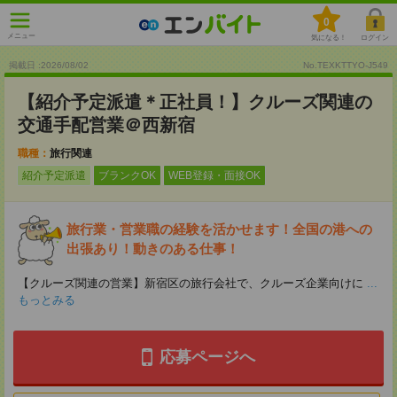
0
メニュー
気になる！
ログイン
掲載日 :2026
/
08
/
02
No.TEXKTTYO-J549
【紹介予定派遣＊正社員！】クルーズ関連の
交通手配営業＠西新宿
職種：
旅行関連
紹介予定派遣
ブランクOK
WEB登録・面接OK
旅行業・営業職の経験を活かせます！全国の港への
出張あり！動きのある仕事！
【クルーズ関連の営業】新宿区の旅行会社で、クルーズ企業向けに
...
もっとみる
応募ページへ