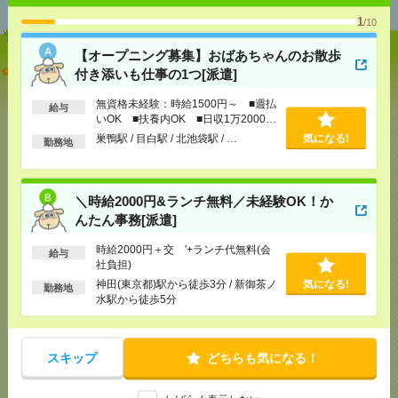
1
/10
【オープニング募集】おばあちゃんのお散歩
【オープニング募集】おばあちゃんのお散歩付き添
付き添いも仕事の1つ[派遣]
いも仕事の1つ[派遣]
無資格未経験：時給1500円～ ■週払
給与
いOK ■扶養内OK ■日収1万2000円
[給 与]
無資格未経験：時給1500円～ ■週払い
OK ■扶養内OK ■日収1万2000円以上
以上
巣鴨駅 / 目白駅 / 北池袋駅 / …
気になる!
勤務地
[交通費]
交通費全額支給
気になる！
[勤務地]
巣鴨駅
/
目白駅
/
北池袋駅
/
…
＼時給2000円&ランチ無料／未経験OK！か
＼時給2000円&ランチ無料／未経験OK！かんたん事
んたん事務[派遣]
務[派遣]
時給2000円＋交 '+ランチ代無料(会
給与
社負担)
[給 与]
時給2000円＋交 '+ランチ代無料(会社負
担)
神田(東京都)駅から徒歩3分 / 新御茶ノ
気になる!
勤務地
水駅から徒歩5分
[交通費]
交通費別途 弊社規定あり
気になる！
[勤務地]
神田(東京都)駅から徒歩3分
/
新御茶ノ水駅
から徒歩5分
スキップ
どちらも気になる！
【在宅勤務OK】時給3000円！10～16時＊残業ほぼな
し▼新日本橋で一般事務[派遣]