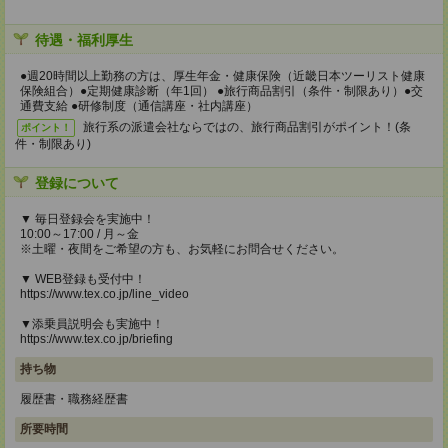
待遇・福利厚生
●週20時間以上勤務の方は、厚生年金・健康保険（近畿日本ツーリスト健康
保険組合）●定期健康診断（年1回） ●旅行商品割引（条件・制限あり）●交
通費支給 ●研修制度（通信講座・社内講座）
旅行系の派遣会社ならではの、旅行商品割引がポイント！(条
ポイント！
件・制限あり)
登録について
▼ 毎日登録会を実施中！
10:00～17:00 / 月～金
※土曜・夜間をご希望の方も、お気軽にお問合せください。
▼ WEB登録も受付中！
https://www.tex.co.jp/line_video
▼添乗員説明会も実施中！
https://www.tex.co.jp/briefing
持ち物
履歴書・職務経歴書
所要時間