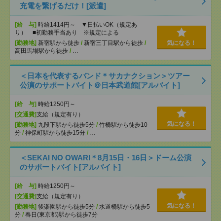
充電を繋げるだけ！[派遣]
[給 与]
時給1414円～ ▼日払いOK（規定あ
り） ■初勤務手当あり ※規定による
[勤務地]
新宿駅から徒歩
/
新宿三丁目駅から徒歩
/
気になる！
高田馬場駅から徒歩
/
…
＜日本を代表するバンド＊サカナクション＞ツアー
公演のサポートバイト＠日本武道館[アルバイト]
[給 与]
時給1250円～
[交通費]
支給（規定有り）
気になる！
[勤務地]
九段下駅から徒歩5分
/
竹橋駅から徒歩10
分
/
神保町駅から徒歩15分
/
…
＜SEKAI NO OWARI＊8月15日・16日＞ドーム公演
のサポートバイト[アルバイト]
[給 与]
時給1250円～
[交通費]
支給（規定有り）
気になる！
[勤務地]
後楽園駅から徒歩5分
/
水道橋駅から徒歩5
分
/
春日(東京都)駅から徒歩7分