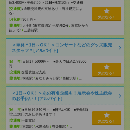
給3,400円×実働7.50h×21日+残業10h）+交通費
[交通費]
○通勤交通費の支給あり（当社規定によ
る）
気になる！
[月収例]
30万円～
[勤務地]
大手町(東京都)駅から徒歩2分
/
東京駅から
徒歩8分
/
三越前駅
＜単発＊1日～OK！＞コンサートなどのグッズ販売
スタッフ＊[アルバイト]
[給 与]
日給1万5000円～ ■最大で日給2万8500
円！
[交通費]
交通費規定支給
気になる！
[勤務地]
横浜駅
/
みなとみらい駅
/
西横浜駅
/
…
＜1日～OK！＞あの有名企業も！展示会や株主総会
のお手伝い！[アルバイト]
[給 与]
■日給16,840円～ ■日払いOK ■実働3時
間5,120円のお仕事あります！
[交通費]
一部支給
気になる！
[勤務地]
東京駅
/
水道橋駅
/
有楽町駅
/
…