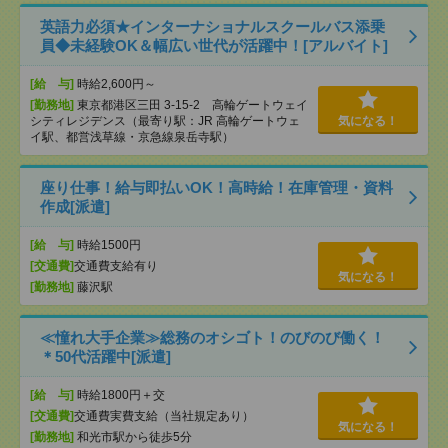
英語力必須★インターナショナルスクールバス添乗
員◆未経験OK＆幅広い世代が活躍中！[アルバイト]
[給 与]
時給2,600円～
[勤務地]
東京都港区三田 3-15-2 高輪ゲートウェイ
シティレジデンス（最寄り駅：JR 高輪ゲートウェ
気になる！
イ駅、都営浅草線・京急線泉岳寺駅）
座り仕事！給与即払いOK！高時給！在庫管理・資料
作成[派遣]
[給 与]
時給1500円
[交通費]
交通費支給有り
気になる！
[勤務地]
藤沢駅
≪憧れ大手企業≫総務のオシゴト！のびのび働く！
＊50代活躍中[派遣]
[給 与]
時給1800円＋交
[交通費]
交通費実費支給（当社規定あり）
気になる！
[勤務地]
和光市駅から徒歩5分