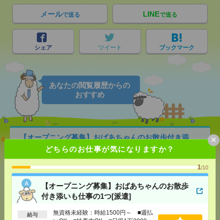
メール
LINE
で送る
で送る
シェア
ツイート
ブックマーク
あなたの閲覧履歴からの
おすすめ
【オープニング募集】おばあちゃんのお散歩付き添
×
いも仕事の1つ[派遣]
どちらのお仕事が気になりますか？
[給 与]
無資格未経験：時給1500円～ ■週払い
1
/10
OK ■扶養内OK ■日収1万2000円以上
[交通費]
交通費全額支給
【オープニング募集】おばあちゃんのお散歩
気になる！
[勤務地]
巣鴨駅
/
目白駅
/
北池袋駅
/
…
付き添いも仕事の1つ[派遣]
無資格未経験：時給1500円～ ■週払
給与
2400円＊【長期】輸出関連の書類作成や取引審査・