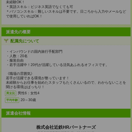
未経験OK！
＊英語スキル：ビジネス英語でなくても可
＊パソコンスキル：難しいスキルは不要です。日ごろから入力やメールなど
で使用していればOK！
派遣先の概要
配属先について
・インバウンドの国内旅行手配部門
・人数：20名
・服装自由
・若手活躍中！20代が活躍している活気あふれるオフィスです。
《職場の雰囲気》
若手が活躍できる環境が整っています！
未経験からお仕事を始めたスタッフもたくさんいるので、わからないことを
聞ける環境はばっちり！
男性6：女性4
男女比
20～30歳
平均年齢
派遣会社情報
株式会社近鉄HRパートナーズ