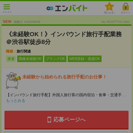
0
メニュー
気になる！
ログイン
NEW
掲載日 :2026
/
08
/
08
No.TEXKTTYO-J301
《未経験OK！》インバウンド旅行手配業務
＠渋谷駅徒歩8分
職種：
旅行関連
派遣
職種未経験OK
ブランクOK
WEB登録・面接OK
未経験から始められる旅行手配のお仕事！
【インバウンド旅行手配】外国人旅行客の国内宿泊・食事・交通手
...
もっとみる
応募ページへ