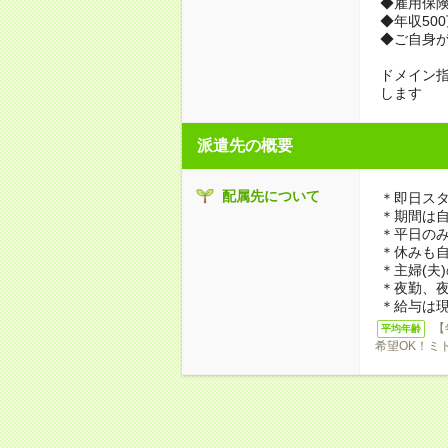
◆雇用保
◆年収50
◆ご自身が
ドメイン指定受
します
派遣先の概要
配属先について
＊即日スタ
＊期間は
＊平日のみ
＊休みも
＊主婦(夫
＊夜勤、
＊給与は
【
平均年齢
希望OK！ミ