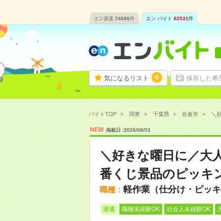
エン派遣
74686
件
エン バイト
82531
件
0
気になるリスト
保存した希
バイトTOP
関東
千葉県
佐倉市
＼好
NEW
掲載日 :
2026
/
08
/
03
＼好きな曜日に／大
番くじ景品のピッキ
軽作業（仕分け・ピッキ
職種：
派遣
職種未経験OK
社会人未経験OK