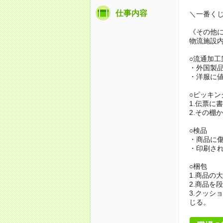
仕事内容
＼一番く
《その他
物流施設
○流通加工
・外国製
・洋服に
○ピッキン
1.伝票に
2.その棚
○検品
・商品に
・印刷さ
○梱包
1.商品の
2.商品を
3.クッシ
じる。