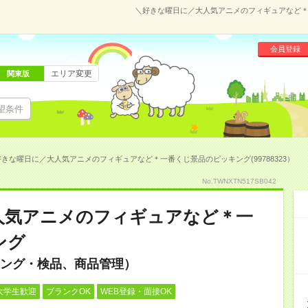
＼好きな曜日に／大人気アニメのフィギュアなど＊一
会員登録
エリア変更
関東版
望条件
きな曜日に／大人気アニメのフィギュアなど＊一番くじ景品のピッキング(99788323）
No.TWNXTN517SB042
人気アニメのフィギュアなど＊一
ング
ング・検品、商品管理）
大学生歓迎
ブランクOK
WEB登録・面接OK