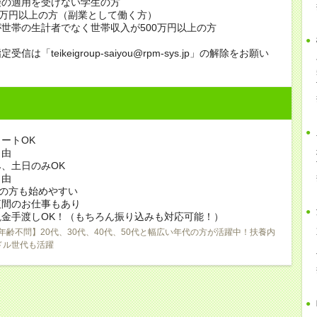
険の適用を受けない学生の方
0万円以上の方（副業として働く方）
世帯の生計者でなく世帯収入が500万円以上の方
信は「teikeigroup-saiyou@rpm-sys.jp」の解除をお願い
ートOK
自由
、土日のみOK
自由
)の方も始めやすい
夜間のお仕事もあり
現金手渡しOK！（もちろん振り込みも対応可能！）
年齢不問】20代、30代、40代、50代と幅広い年代の方が活躍中！扶養内
ドル世代も活躍