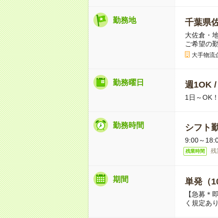
勤務地
千葉県
大佐倉・地
ご希望の
大手物流
勤務曜日
週1OK 
1日～OK
勤務時間
シフト勤
9:00～18:
残
残業時間
期間
単発（1
【急募＊
く規定あ