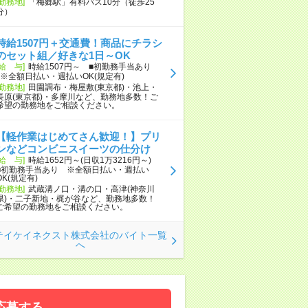
[勤務地]
「梅郷駅」有料バス10分（徒歩25
分）
時給1507円＋交通費！商品にチラシ
のセット組／好きな1日～OK
[給 与]
時給1507円～ ■初勤務手当あり
※全額日払い・週払いOK(規定有)
[勤務地]
田園調布・梅屋敷(東京都)・池上・
長原(東京都)・多摩川など、勤務地多数！ご
希望の勤務地をご相談ください。
【軽作業はじめてさん歓迎！】プリ
ンなどコンビニスイーツの仕分け
[給 与]
時給1652円～(日収1万3216円～)
■初勤務手当あり ※全額日払い・週払い
OK(規定有)
[勤務地]
武蔵溝ノ口・溝の口・高津(神奈川
県)・二子新地・梶が谷など、勤務地多数！
ご希望の勤務地をご相談ください。
テイケイネクスト株式会社のバイト一覧
へ
応募する