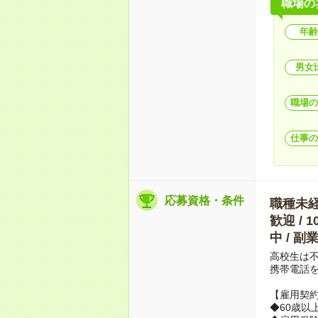
職場の
年齢
男女
職場の
仕事の
応募資格・条件
職種未経験
歓迎 / 
中 / 
高校生は
携帯電話
【雇用契約
◆60歳以