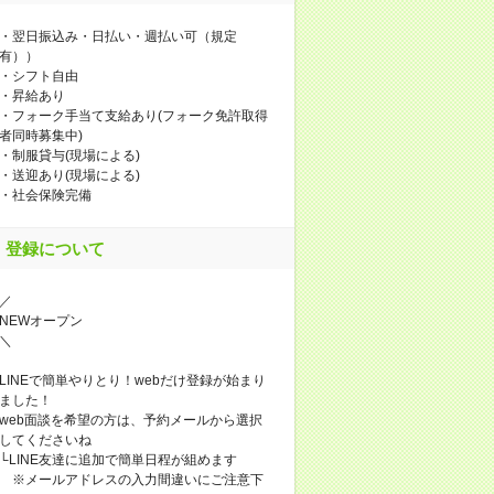
・翌日振込み・日払い・週払い可（規定
有））
・シフト自由
・昇給あり
・フォーク手当て支給あり(フォーク免許取得
者同時募集中)
・制服貸与(現場による)
・送迎あり(現場による)
・社会保険完備
登録について
／
NEWオープン
＼
LINEで簡単やりとり！webだけ登録が始まり
ました！
web面談を希望の方は、予約メールから選択
してくださいね
└LINE友達に追加で簡単日程が組めます
※メールアドレスの入力間違いにご注意下