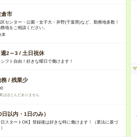
佐倉市
区センター・公園・女子大・井野(千葉県)など、勤務地多数！
勤務地をご相談ください。
企業
/ 週2～3 / 土日祝休
！シフト自由！好きな曜日で働けます！
務 / 残業少
00
業はほとんどありません
0日以内・1日のみ）
即日スタートOK】登録後は好きな時に働けます！（業法に基づ
り）