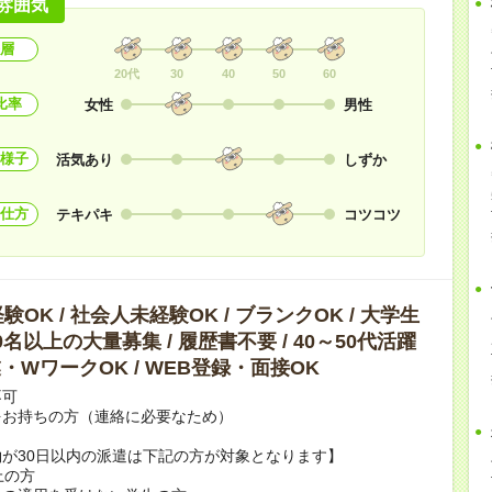
雰囲気
層
20代
30
40
50
60
比率
女性
男性
様子
活気あり
しずか
仕方
テキパキ
コツコツ
OK / 社会人未経験OK / ブランクOK / 大学生
10名以上の大量募集 / 履歴書不要 / 40～50代活躍
副業・WワークOK / WEB登録・面接OK
不可
をお持ちの方（連絡に必要なため）
が30日以内の派遣は下記の方が対象となります】
上の方