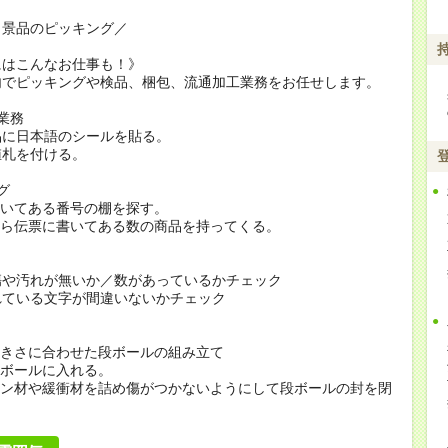
じ景品のピッキング／
にはこんなお仕事も！》
内でピッキングや検品、梱包、流通加工業務をお任せします。
業務
品に日本語のシールを貼る。
値札を付ける。
グ
書いてある番号の棚を探す。
から伝票に書いてある数の商品を持ってくる。
傷や汚れが無いか／数があっているかチェック
れている文字が間違いないかチェック
大きさに合わせた段ボールの組み立て
段ボールに入れる。
ョン材や緩衝材を詰め傷がつかないようにして段ボールの封を閉