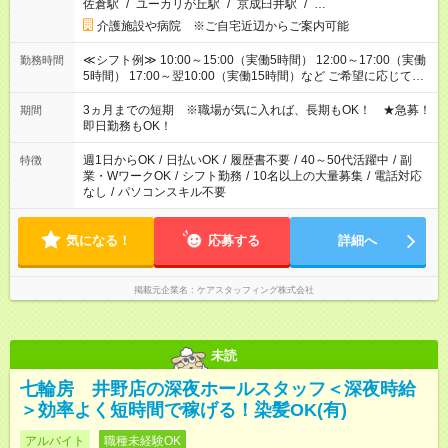
佐倉駅
/
ユーカリが丘駅
/
京成臼井駅
/
…
介護施設や病院 ※ご自宅近辺からご案内可能
≪シフト例≫ 10:00～15:00（実働5時間） 12:00～17:00（実働
勤務時間
5時間） 17:00～翌10:00（実働15時間）など ご希望に応じて、
働く時間は調整できます！ お気軽に担当へ相談ください！
3ヵ月までの短期 ※職場が気に入れば、長期もOK！ ★急募！
期間
即日勤務もOK！
週1日からOK
/
日払いOK
/
履歴書不要
/
40～50代活躍中
/
副
特徴
業・WワークOK
/
シフト勤務
/
10名以上の大量募集
/
電話対応
なし
/
パソコンスキル不要
気になる！
応募する
詳細へ
掲載元企業名
ケアスタッフィング株式会社
未読
七輪房 井野店の深夜ホールスタッフ＜深夜時給
＞効率よく短時間で稼げる！染髪OK(有)
アルバイト
職種未経験OK