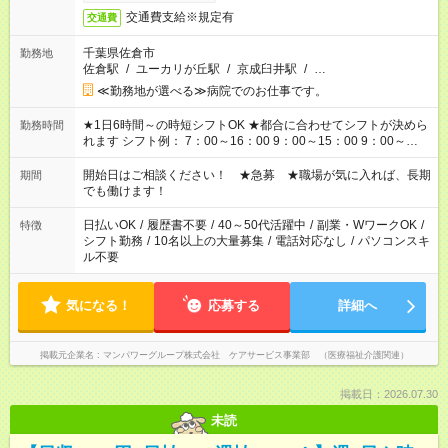
交通費支給※規定有
交通費
千葉県佐倉市
勤務地
佐倉駅
/
ユーカリが丘駅
/
京成臼井駅
/
…
≪勤務地が選べる≫病院でのお仕事です。
★1日6時間～の時短シフトOK ★都合に合わせてシフトが決めら
勤務時間
れます シフト例： 7：00～16：00 9：00～15：00 9：00～
18：00 11：00～20：00 など ※Wワークの場合、他のお仕事と
合わせ週40時間超の就業はご案内できません ※法令に基づき、
開始日はご相談ください！ ★急募 ★職場が気に入れば、長期
期間
週20時間以上勤務は社会保険への加入対象となります ※労働者
でも働けます！
派遣法（日雇い派遣の原則禁止）により、短時間・短期間の就
業はご案内が難しい場合があります
日払いOK
/
履歴書不要
/
40～50代活躍中
/
副業・WワークOK
/
特徴
シフト勤務
/
10名以上の大量募集
/
電話対応なし
/
パソコンスキ
ル不要
気になる！
応募する
詳細へ
掲載元企業名
マンパワーグループ株式会社 ケアサービス事業部 （医療福祉介護関連）
掲載日：2026.07.30
未読