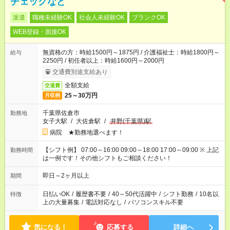
チェックなど
派遣
職種未経験OK
社会人未経験OK
ブランクOK
WEB登録・面接OK
無資格の方：時給1500円～1875円 / 介護福祉士：時給1800円～
給与
2250円 / 初任者以上：時給1600円～2000円
交通費別途支給あり
全額支給
交通費
25～30万円
月収例
千葉県佐倉市
勤務地
女子大駅
/
大佐倉駅
/
井野(千葉県)駅
病院 ★勤務地選べます！
【シフト例】 07:00～16:00 09:00～18:00 17:00～09:00 ※ 上記
勤務時間
は一例です！その他シフトもご相談ください！
即日～2ヶ月以上
期間
日払いOK
/
履歴書不要
/
40～50代活躍中
/
シフト勤務
/
10名以
特徴
上の大量募集
/
電話対応なし
/
パソコンスキル不要
気になる！
応募する
詳細へ