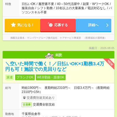
案内が難しい場合があります
日払いOK
/
履歴書不要
/
40～50代活躍中
/
副業・WワークOK
/
特徴
服装自由
/
シフト勤務
/
10名以上の大量募集
/
電話対応なし
/
パ
ソコンスキル不要
気になる！
応募する
詳細へ
掲載元企業名
マンパワーグループ株式会社 ケアサービス事業部 （医療福祉介護関連）
掲載日：2026.08.05
未読
NEW
＼空いた時間で働く！／日払いOK×1勤務3.4万
円も可！施設での見回りなど
派遣
ブランクOK
WEB登録・面接OK
時給1900円～ 夜勤時給2310円～ 日収3.4万円～（夜勤時給
給与
2310円×15h）
交通費別途支給あり
交通費全額支給
交通費
千葉県佐倉市
勤務地