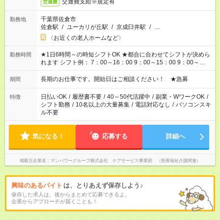
交通費支給※規定有
交通費
千葉県佐倉市
勤務地
佐倉駅
/
ユーカリが丘駅
/
京成臼井駅
/
…
〈お近くの老人ホームなど〉
★1日6時間～の時短シフトOK ★都合に合わせてシフトが決めら
勤務時間
れます シフト例： 7：00～16：00 9：00～15：00 9：00～
18：00 11：00～20：00 など ※Wワークの場合、他のお仕事と
合わせ週40時間超の就業はご案内できません ※法令に基づき、
長期のお仕事です。開始日はご相談ください！ ★急募
期間
週20時間以上勤務は社会保険への加入対象となります ※労働者
派遣法（日雇い派遣の原則禁止）により、短時間・短期間の就
日払いOK
/
履歴書不要
/
40～50代活躍中
/
副業・WワークOK
/
特徴
業はご案内が難しい場合があります
シフト勤務
/
10名以上の大量募集
/
電話対応なし
/
パソコンスキ
ル不要
気になる！
応募する
詳細へ
掲載元企業名
マンパワーグループ株式会社 ケアサービス事業部 （医療福祉介護関連）
興味のあるバイト
は、とりあえず保存しよう♪
保存した求人は、後からまとめて応募できるよ。
企業からアプローチが届くことも！