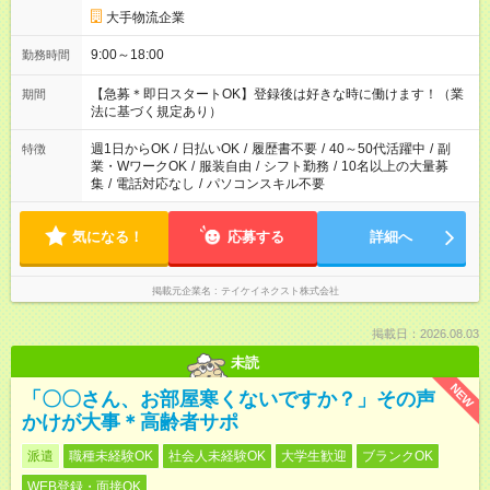
大手物流企業
9:00～18:00
勤務時間
【急募＊即日スタートOK】登録後は好きな時に働けます！（業
期間
法に基づく規定あり）
週1日からOK
/
日払いOK
/
履歴書不要
/
40～50代活躍中
/
副
特徴
業・WワークOK
/
服装自由
/
シフト勤務
/
10名以上の大量募
集
/
電話対応なし
/
パソコンスキル不要
気になる！
応募する
詳細へ
掲載元企業名
テイケイネクスト株式会社
掲載日：2026.08.03
未読
NEW
「〇〇さん、お部屋寒くないですか？」その声
かけが大事＊高齢者サポ
派遣
職種未経験OK
社会人未経験OK
大学生歓迎
ブランクOK
WEB登録・面接OK