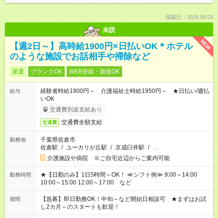
掲載日：2026.08.03
未読
NEW
【週2日～】高時給1900円×日払いOK＊ホテル
のような施設でお話相手や掃除など
派遣
ブランクOK
WEB登録・面接OK
経験者時給1900円～ 介護福祉士時給1950円～ ★日払い/週払
給与
いOK
交通費別途支給あり
交通費全額支給
交通費
千葉県佐倉市
勤務地
佐倉駅
/
ユーカリが丘駅
/
京成臼井駅
/
…
介護施設や病院 ※ご自宅近辺からご案内可能
★【日勤のみ】1日5時間～OK！ ≪シフト例≫ 9:00～14:00
勤務時間
10:00～15:00 12:00～17:00 など
【急募】即日勤務OK！中旬～など開始日相談可 ★まずはお試
期間
し2カ月～のスタートも歓迎！