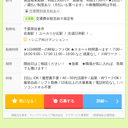
無資格未経験：時給1500円～ 経験者：時給1750円～★日払い
給与
／週払い制度あり（月払いも選べます）※稼働開始時は手続き完
了次第のお支払いとなります。
交通費別途支給あり
交通費全額支給※規定有
交通費
千葉県佐倉市
勤務地
佐倉駅
/
ユーカリが丘駅
/
京成臼井駅
/
…
＜シニア向けマンション＞
★1日6時間～の時短シフトOK ★スタート時間選べます！ 7:00～
勤務時間
16:00 9:00～17:00 11:00～19:00 など 残業なし！ ※Wワークの
場合、他のお仕事と合わせ週40時間超の就業はご案内できませ
ん ※法令に基づき、週20時間以上勤務は社会保険への加入対象
開始日はご相談ください！ ★急募 ★職場が気に入れば、長期
期間
となります ※労働者派遣法（日雇い派遣の原則禁止）により、
でも働けます！
短時間・短期間の就業はご案内が難しい場合があります
日払いOK
/
履歴書不要
/
40～50代活躍中
/
副業・WワークOK
/
特徴
服装自由
/
シフト勤務
/
10名以上の大量募集
/
電話対応なし
/
パ
ソコンスキル不要
気になる！
応募する
詳細へ
掲載元企業名
マンパワーグループ株式会社 ケアサービス事業部 （医療福祉介護関連）