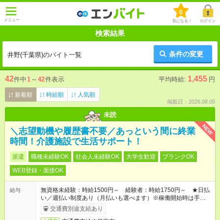
0
メニュー
気になる！
ログイン
検索結果
条件の変更
井野(千葉県)のバイト一覧
42
1,455
件中
1
～
42
件表示
平均時給:
円
新着順
時給順
人気順
掲載日：2026.08.05
未読
NEW
＼志望動機や履歴書不要／あっという間に終業
時間！介護施設で生活サポート！
派遣
職種未経験OK
社会人未経験OK
大学生歓迎
ブランクOK
WEB登録・面接OK
無資格未経験：時給1500円～ 経験者：時給1750円～ ★日払
給与
い／週払い制度あり（月払いも選べます）※稼働開始時は手続き
完了次第のお支払いとなります。
交通費別途支給あり