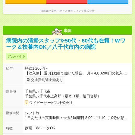
掲載元企業名
ケアスタッフィング株式会社
未読
病院内の清掃スタッフ✨50代・60代も在籍！Wワ
ーク＆扶養内OK／八千代市内の病院
アルバイト
時給1,200円～
給与
【収入例】 週3日勤務で働いた場合、 月々4万3200円の収入 ＊
時給1200円×3時間×月12日 ＊月4週換算で計算した目安金額
交通費別途支給あり
【試用期間】試用期間なし
千葉県八千代市
勤務地
千葉県八千代市上高野（最寄り駅：勝田台駅）
ワイビーサービス株式会社
シフト制
勤務時間
1日あたりの実働時間：最大3時間/日 8:00～11:10（10分休憩）
■週3日～6日勤務OK！ ■扶養内勤務OK ■副業・Wワーク可
副業・WワークOK
特徴