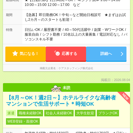
★【日勤のみ】1日5時間～OK！ ≪シフト例≫ 9:00～14:00
勤務時間
10:00～15:00 12:00～17:00 など
【急募】即日勤務OK！中旬～など開始日相談可 ★まずはお試
期間
し2カ月～のスタートも歓迎！
日払いOK
/
履歴書不要
/
40～50代活躍中
/
副業・WワークOK
/
特徴
服装自由
/
シフト勤務
/
10名以上の大量募集
/
電話対応なし
/
パ
ソコンスキル不要
気になる！
応募する
詳細へ
掲載元企業名
ケアスタッフィング株式会社
掲載日：2026.08.04
未読
NEW
【8月～OK！週2日～】ホテルライクな高齢者
マンションで生活サポート＊時短OK
派遣
職種未経験OK
社会人未経験OK
大学生歓迎
ブランクOK
WEB登録・面接OK