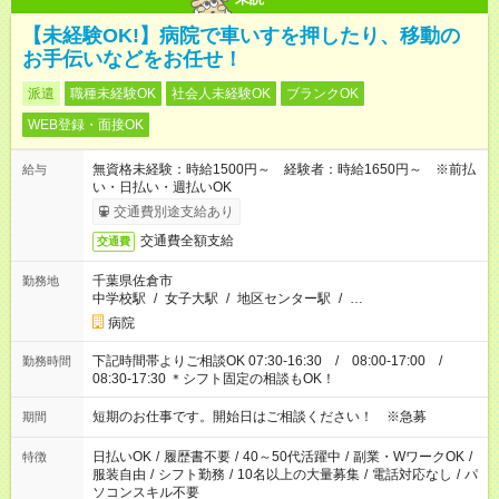
【未経験OK!】病院で車いすを押したり、移動の
お手伝いなどをお任せ！
派遣
職種未経験OK
社会人未経験OK
ブランクOK
WEB登録・面接OK
無資格未経験：時給1500円～ 経験者：時給1650円～ ※前払
給与
い・日払い・週払いOK
交通費別途支給あり
交通費全額支給
交通費
千葉県佐倉市
勤務地
中学校駅
/
女子大駅
/
地区センター駅
/
…
病院
下記時間帯よりご相談OK 07:30-16:30 / 08:00-17:00 /
勤務時間
08:30-17:30 ＊シフト固定の相談もOK！
短期のお仕事です。開始日はご相談ください！ ※急募
期間
日払いOK
/
履歴書不要
/
40～50代活躍中
/
副業・WワークOK
/
特徴
服装自由
/
シフト勤務
/
10名以上の大量募集
/
電話対応なし
/
パ
ソコンスキル不要