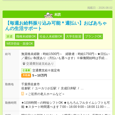
掲載日：2026.08.02
未読
【毎週お給料振り込み可能＊週払い】おばあちゃ
んの生活サポート
派遣
職種未経験OK
社会人未経験OK
大学生歓迎
ブランクOK
WEB登録・面接OK
無資格未経験：時給1500円～ 経験者：時給1750円～★日払い
給与
／週払い制度あり（月払いも選べます）※稼働開始時は手続き完
了次第のお支払いとなります。
交通費別途支給あり
交通費支給※規定有
交通費
5～10万円
月収例
千葉県佐倉市
勤務地
佐倉駅
/
ユーカリが丘駅
/
京成臼井駅
/
…
＜ご近所の老人ホームなど＞
★1日6時間～の時短シフトOK ★もちろんフルタイムシフトも可
勤務時間
能 ★スタート時間選べます 7:00～16:00 9:00～18:00 11:00～
20:00 など 残業なし！ ※Wワークの場合、他のお仕事と合わせ