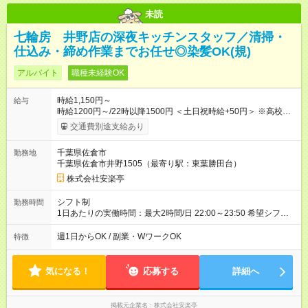
未読
七輪房 井野店の深夜キッチンスタッフ／清掃・
仕込み・締め作業までお任せ◎染髪OK(規)
アルバイト
職種未経験OK
時給1,150円～
給与
時給1200円～/22時以降1500円 ＜土日祝時給+50円＞ ※高校生
時給1150円 【試用期間】試用期間あり 試用期間の長さ：12ヶ
交通費別途支給あり
月 雇用形態、給与は本採用時と同じです。 ※最大12ヶ月の間
で、合計30時間の試用期間（研修期間）があります。
千葉県佐倉市
勤務地
千葉県佐倉市井野1505（最寄り駅：東葉勝田台）
株式会社安楽亭
シフト制
勤務時間
1日あたりの実働時間：最大2時間/日 22:00～23:50 希望シフト
制！ 週1日～・1日3時間～OK！ ※18歳未満・高校生は21:30ま
での勤務 ＊短時間OK！学業と両立◎ ＊週4日以上のしっかり勤
週1日からOK / 副業・WワークOK
特徴
務も大歓迎！ ＊週末だけのシフトもOK！ ※テスト期間や長期休
暇の予定に合わせてのシフト相談も可能！
気になる！
応募する
詳細へ
掲載元企業名
株式会社安楽亭