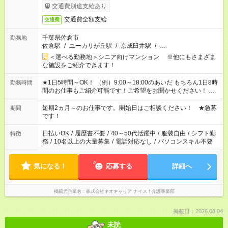
交通費別途支給あり
交通費全額支給
交通費
千葉県佐倉市
勤務地
佐倉駅
/
ユーカリが丘駅
/
京成臼井駅
/
…
＜選べる勤務地＞シニア向けマンション ※他にもさまざま
な施設をご紹介できます！
★1日5時間～OK！ （例）9:00～18:00のあいだ もちろん1日8時
勤務時間
間のお仕事もご紹介可能です！ご希望をお聞かせください！ ★
家庭の都合でお休みが必要な場合も遠慮なくご相談ください。
※週最低15時間以上の勤務が必要です
短期2ヵ月～のお仕事です。開始日はご相談ください！ ★急募
期間
です！
日払いOK
/
履歴書不要
/
40～50代活躍中
/
服装自由
/
シフト勤
特徴
務
/
10名以上の大量募集
/
電話対応なし
/
パソコンスキル不要
気になる！
応募する
詳細へ
掲載元企業名
株式会社ネオキャリア ナイス！介護事業部
掲載日：2026.08.04
未読