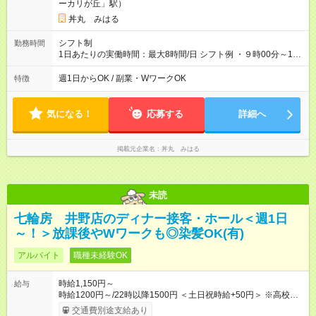
ーカリが丘」駅）
丼丸 みはる
シフト制
勤務時間
1日あたりの実働時間：最大8時間/日 シフト例 ・９時00分～14
時00分 ・11時00分～15時00分 ・17時00分～20時00分
週1日からOK / 副業・WワークOK
特徴
気になる！
応募する
詳細へ
掲載元企業名
丼丸 みはる
未読
七輪房 井野店のディナー接客・ホール＜週1日
～！＞放課後やWワークも◎染髪OK(有)
アルバイト
職種未経験OK
時給1,150円～
給与
時給1200円～/22時以降1500円 ＜土日祝時給+50円＞ ※高校生
時給1150円 【試用期間】試用期間あり 試用期間の長さ：12ヶ
交通費別途支給あり