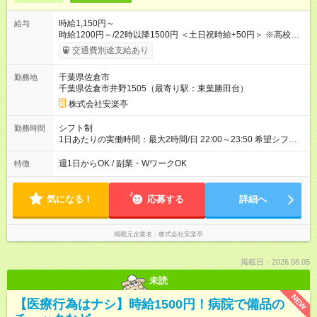
時給1,150円～
給与
時給1200円～/22時以降1500円 ＜土日祝時給+50円＞ ※高校生
時給1150円 【試用期間】試用期間あり 試用期間の長さ：12ヶ
交通費別途支給あり
月 雇用形態、給与は本採用時と同じです。 ※最大12ヶ月の間
で、合計30時間の試用期間（研修期間）があります。
千葉県佐倉市
勤務地
千葉県佐倉市井野1505（最寄り駅：東葉勝田台）
株式会社安楽亭
シフト制
勤務時間
1日あたりの実働時間：最大2時間/日 22:00～23:50 希望シフト
制！ 週1日～・1日3時間～OK！ ※18歳未満・高校生は21:30ま
での勤務 ＊短時間OK！学業と両立◎ ＊週4日以上のしっかり勤
週1日からOK / 副業・WワークOK
特徴
務も大歓迎！ ＊週末だけのシフトもOK！ ※テスト期間や長期休
暇の予定に合わせてのシフト相談も可能！
気になる！
応募する
詳細へ
掲載元企業名
株式会社安楽亭
掲載日：2026.08.05
未読
NEW
【医療行為はナシ】時給1500円！病院で備品の