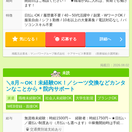
週40時間超の就業はご案内できません ※法令に基づき、週20時
開始日はご相談ください！ ★職場が気に入れば、長期でも働け
期間
間以上勤務は社会保険への加入対象となります ※労働者派遣法
ます！
（日雇い派遣の原則禁止）により、短時間・短期間の就業はご
案内が難しい場合があります
日払いOK
/
履歴書不要
/
40～50代活躍中
/
副業・WワークOK
/
特徴
服装自由
/
シフト勤務
/
10名以上の大量募集
/
電話対応なし
/
パ
ソコンスキル不要
気になる！
応募する
詳細へ
掲載元企業名
マンパワーグループ株式会社 ケアサービス事業部 （医療福祉介護関連）
掲載日：2026.08.02
未読
＼8月～OK！未経験OK！／シーツ交換などカンタ
ンなことから＊院内サポート
派遣
職種未経験OK
社会人未経験OK
大学生歓迎
ブランクOK
WEB登録・面接OK
無資格未経験：時給1500円～ 経験者：時給1750円～★日払い
給与
／週払い制度あり（月払いも選べます）※稼働開始時は手続き完
了次第のお支払いとなります。
交通費別途支給あり