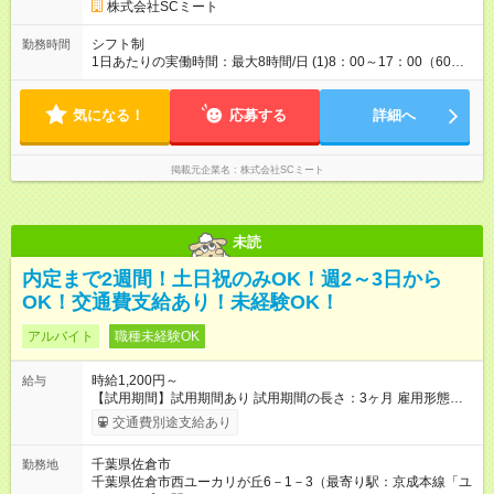
株式会社SCミート
シフト制
勤務時間
1日あたりの実働時間：最大8時間/日 (1)8：00～17：00（60分
休憩） (2)9：00～18：00（60分休憩） ※週3日～ ※週20時間未
満で扶養内勤務可 ※週5日勤務も大歓迎です！ ※シフト提出期
気になる！
限：毎月20日
応募する
詳細へ
掲載元企業名
株式会社SCミート
未読
内定まで2週間！土日祝のみOK！週2～3日から
OK！交通費支給あり！未経験OK！
アルバイト
職種未経験OK
時給1,200円～
給与
【試用期間】試用期間あり 試用期間の長さ：3ヶ月 雇用形態、
給与は本採用時と同じです。
交通費別途支給あり
千葉県佐倉市
勤務地
千葉県佐倉市西ユーカリが丘6－1－3（最寄り駅：京成本線「ユ