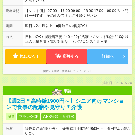
相談ください
【シフト例】 07:00～16:00 09:00～18:00 17:00～09:00 ※ 上記
勤務時間
は一例です！その他シフトもご相談ください！
即日～2ヶ月以上 ■開始日の相談OK！
期間
日払いOK
/
履歴書不要
/
40～50代活躍中
/
シフト勤務
/
10名以
特徴
上の大量募集
/
電話対応なし
/
パソコンスキル不要
気になる！
応募する
詳細へ
掲載元企業名
株式会社ニッソーネット
掲載日：2026.07.30
未読
【週2日＊高時給1900円～】シニア向けマンショ
ンで食事の配膳や見守り＊介護
派遣
ブランクOK
WEB登録・面接OK
経験者時給1900円～ 介護福祉士時給1950円～ ※日払い/週払
給与
いOK