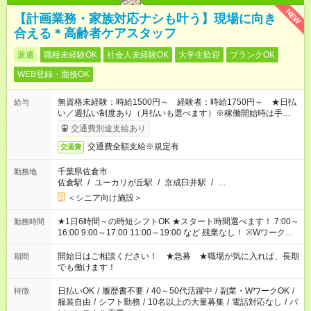
NEW
【計画業務・家族対応ナシも叶う】現場に向き
合える＊高齢者ケアスタッフ
派遣
職種未経験OK
社会人未経験OK
大学生歓迎
ブランクOK
WEB登録・面接OK
無資格未経験：時給1500円～ 経験者：時給1750円～ ★日払
給与
い／週払い制度あり（月払いも選べます）※稼働開始時は手続き
完了次第のお支払いとなります。
交通費別途支給あり
交通費全額支給※規定有
交通費
千葉県佐倉市
勤務地
佐倉駅
/
ユーカリが丘駅
/
京成臼井駅
/
…
＜シニア向け施設＞
★1日6時間～の時短シフトOK ★スタート時間選べます！ 7:00～
勤務時間
16:00 9:00～17:00 11:00～19:00 など 残業なし！ ※Wワークの
場合、他のお仕事と合わせ週40時間超の就業はご案内できませ
ん ※法令に基づき、週20時間以上勤務は社会保険への加入対象
開始日はご相談ください！ ★急募 ★職場が気に入れば、長期
期間
となります ※労働者派遣法（日雇い派遣の原則禁止）により、
でも働けます！
短時間・短期間の就業はご案内が難しい場合があります
日払いOK
/
履歴書不要
/
40～50代活躍中
/
副業・WワークOK
/
特徴
服装自由
/
シフト勤務
/
10名以上の大量募集
/
電話対応なし
/
パ