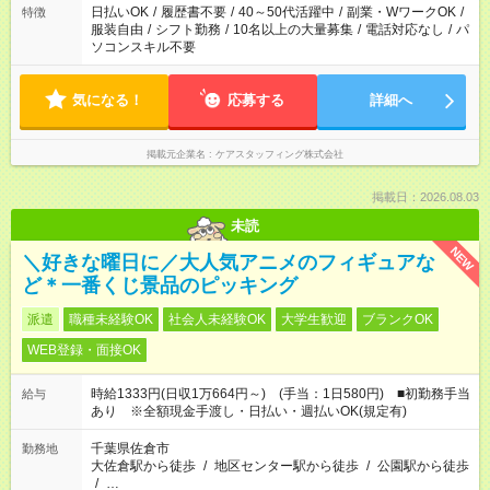
日払いOK
/
履歴書不要
/
40～50代活躍中
/
副業・WワークOK
/
特徴
服装自由
/
シフト勤務
/
10名以上の大量募集
/
電話対応なし
/
パ
ソコンスキル不要
気になる！
応募する
詳細へ
掲載元企業名
ケアスタッフィング株式会社
掲載日：2026.08.03
未読
NEW
＼好きな曜日に／大人気アニメのフィギュアな
ど＊一番くじ景品のピッキング
派遣
職種未経験OK
社会人未経験OK
大学生歓迎
ブランクOK
WEB登録・面接OK
時給1333円(日収1万664円～) (手当：1日580円) ■初勤務手当
給与
あり ※全額現金手渡し・日払い・週払いOK(規定有)
千葉県佐倉市
勤務地
大佐倉駅から徒歩
/
地区センター駅から徒歩
/
公園駅から徒歩
/
…