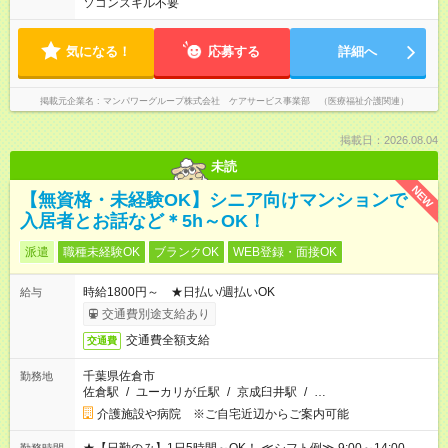
ソコンスキル不要
気になる！
応募する
詳細へ
掲載元企業名
マンパワーグループ株式会社 ケアサービス事業部 （医療福祉介護関連）
掲載日：2026.08.04
未読
NEW
【無資格・未経験OK】シニア向けマンションで
入居者とお話など＊5h～OK！
派遣
職種未経験OK
ブランクOK
WEB登録・面接OK
時給1800円～ ★日払い/週払いOK
給与
交通費別途支給あり
交通費全額支給
交通費
千葉県佐倉市
勤務地
佐倉駅
/
ユーカリが丘駅
/
京成臼井駅
/
…
介護施設や病院 ※ご自宅近辺からご案内可能