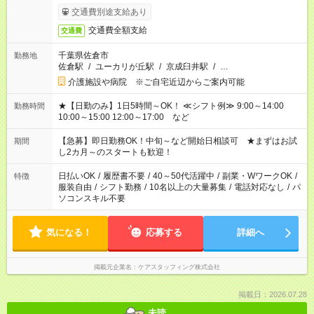
交通費別途支給あり
交通費全額支給
交通費
千葉県佐倉市
勤務地
佐倉駅
/
ユーカリが丘駅
/
京成臼井駅
/
…
介護施設や病院 ※ご自宅近辺からご案内可能
★【日勤のみ】1日5時間～OK！ ≪シフト例≫ 9:00～14:00
勤務時間
10:00～15:00 12:00～17:00 など
【急募】即日勤務OK！中旬～など開始日相談可 ★まずはお試
期間
し2カ月～のスタートも歓迎！
日払いOK
/
履歴書不要
/
40～50代活躍中
/
副業・WワークOK
/
特徴
服装自由
/
シフト勤務
/
10名以上の大量募集
/
電話対応なし
/
パ
ソコンスキル不要
気になる！
応募する
詳細へ
掲載元企業名
ケアスタッフィング株式会社
掲載日：2026.07.28
未読