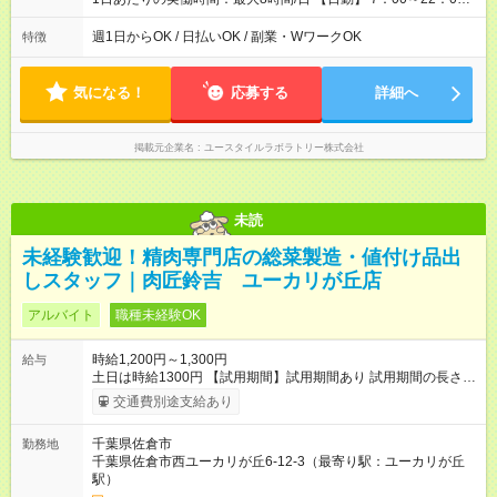
の間で8時間勤務（休憩時間は法定通り） ※週1日～OK ／ 夜勤
なし ＊＊ 勤務時間例 ＊＊ ■8時から17時 ■9時から18時 ■10
週1日からOK / 日払いOK / 副業・WワークOK
特徴
時から19時 ■12時から21時 など ※訪問先により変動 ※曜日固
定（毎週同じ曜日勤務）
気になる！
応募する
詳細へ
掲載元企業名
ユースタイルラボラトリー株式会社
未読
未経験歓迎！精肉専門店の総菜製造・値付け品出
しスタッフ｜肉匠鈴吉 ユーカリが丘店
アルバイト
職種未経験OK
時給1,200円～1,300円
給与
土日は時給1300円 【試用期間】試用期間あり 試用期間の長さ：
1ヶ月 雇用形態、給与は本採用時と同じです。
交通費別途支給あり
千葉県佐倉市
勤務地
千葉県佐倉市西ユーカリが丘6-12-3（最寄り駅：ユーカリが丘
駅）