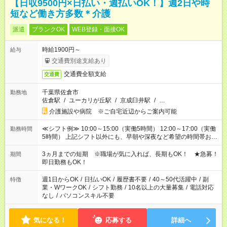
【日収9500円×日払い・週払いOK！】週2日や時
短など働き方多数＊介護
派遣
ブランクOK
WEB登録・面接OK
時給1900円～
給与
交通費別途支給あり
交通費全額支給
交通費
千葉県佐倉市
勤務地
佐倉駅
/
ユーカリが丘駅
/
京成臼井駅
/
…
介護施設や病院 ※ご自宅近辺からご案内可能
≪シフト例≫ 10:00～15:00（実働5時間） 12:00～17:00（実働
勤務時間
5時間） 上記シフト以外にも、早朝や深夜など希望の時間帯お聞
かせください！ 事前に担当からヒアリングもしますので、ご安
心ください！
3ヵ月までの短期 ※職場が気に入れば、長期もOK！ ★急募！
期間
即日勤務もOK！
週1日からOK
/
日払いOK
/
履歴書不要
/
40～50代活躍中
/
副
特徴
業・WワークOK
/
シフト勤務
/
10名以上の大量募集
/
電話対応
なし
/
パソコンスキル不要
気になる！
応募する
詳細へ