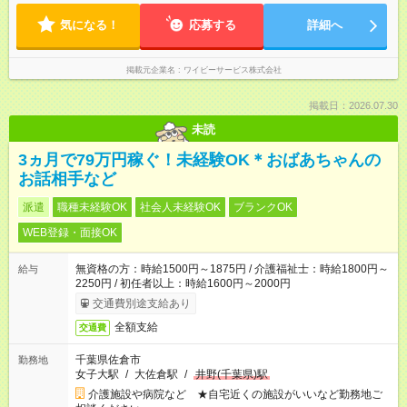
気になる！
応募する
詳細へ
掲載元企業名
ワイビーサービス株式会社
掲載日：2026.07.30
未読
3ヵ月で79万円稼ぐ！未経験OK＊おばあちゃんの
お話相手など
派遣
職種未経験OK
社会人未経験OK
ブランクOK
WEB登録・面接OK
無資格の方：時給1500円～1875円 / 介護福祉士：時給1800円～
給与
2250円 / 初任者以上：時給1600円～2000円
交通費別途支給あり
全額支給
交通費
千葉県佐倉市
勤務地
女子大駅
/
大佐倉駅
/
井野(千葉県)駅
介護施設や病院など ★自宅近くの施設がいいなど勤務地ご