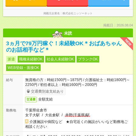
掲載元企業名
株式会社ニッソーネット
掲載日：2026.08.04
未読
NEW
3ヵ月で79万円稼ぐ！未経験OK＊おばあちゃん
のお話相手など＊
派遣
職種未経験OK
社会人未経験OK
ブランクOK
WEB登録・面接OK
無資格の方：時給1500円～1875円 / 介護福祉士：時給1800円～
給与
2250円 / 初任者以上：時給1600円～2000円
交通費別途支給あり
全額支給
交通費
千葉県佐倉市
勤務地
女子大駅
/
大佐倉駅
/
井野(千葉県)駅
介護施設や病院など ★自宅近くの施設がいいなど勤務地ご
相談ください