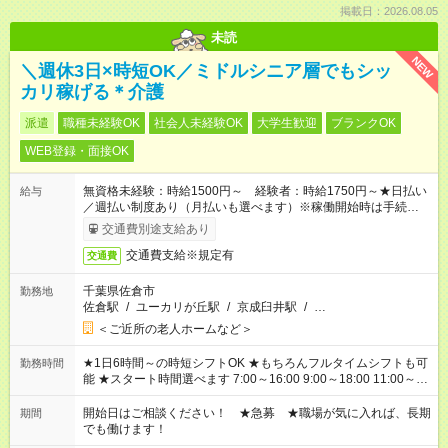
掲載日：2026.08.05
未読
NEW
＼週休3日×時短OK／ミドルシニア層でもシッ
カリ稼げる＊介護
派遣
職種未経験OK
社会人未経験OK
大学生歓迎
ブランクOK
WEB登録・面接OK
無資格未経験：時給1500円～ 経験者：時給1750円～★日払い
給与
／週払い制度あり（月払いも選べます）※稼働開始時は手続き完
了次第のお支払いとなります。
交通費別途支給あり
交通費支給※規定有
交通費
千葉県佐倉市
勤務地
佐倉駅
/
ユーカリが丘駅
/
京成臼井駅
/
…
＜ご近所の老人ホームなど＞
★1日6時間～の時短シフトOK ★もちろんフルタイムシフトも可
勤務時間
能 ★スタート時間選べます 7:00～16:00 9:00～18:00 11:00～
20:00 など 残業なし！ ※Wワークの場合、他のお仕事と合わせ
週40時間超の就業はご案内できません ※法令に基づき、週20時
開始日はご相談ください！ ★急募 ★職場が気に入れば、長期
期間
間以上勤務は社会保険への加入対象となります ※労働者派遣法
でも働けます！
（日雇い派遣の原則禁止）により、短時間・短期間の就業はご