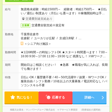
無資格未経験：時給1500円～ 経験者：時給1750円～ ★日払
給与
い／週払い制度あり（月払いも選べます）※稼働開始時は手続き
完了次第のお支払いとなります。
交通費別途支給あり
交通費全額支給※規定有
交通費
千葉県佐倉市
勤務地
佐倉駅
/
ユーカリが丘駅
/
京成臼井駅
/
…
＜シニア向け施設＞
★1日6時間～の時短シフトOK ★スタート時間選べます！ 7:00～
勤務時間
16:00 9:00～17:00 11:00～19:00 など 残業なし！ ※Wワークの
場合、他のお仕事と合わせ週40時間超の就業はご案内できませ
ん ※法令に基づき、週20時間以上勤務は社会保険への加入対象
開始日はご相談ください！ ★急募 ★職場が気に入れば、長期
期間
となります ※労働者派遣法（日雇い派遣の原則禁止）により、
でも働けます！
短時間・短期間の就業はご案内が難しい場合があります
日払いOK
/
履歴書不要
/
40～50代活躍中
/
副業・WワークOK
/
特徴
服装自由
/
シフト勤務
/
10名以上の大量募集
/
電話対応なし
/
パ
ソコンスキル不要
気になる！
応募する
詳細へ
掲載元企業名
マンパワーグループ株式会社 ケアサービス事業部 （医療福祉介護関連）