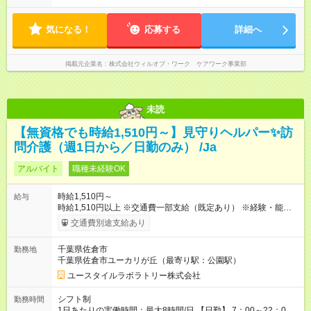
気になる！
応募する
詳細へ
掲載元企業名
株式会社ウィルオブ・ワーク ケアワーク事業部
未読
【無資格でも時給1,510円～】見守りヘルパー✨訪
問介護（週1日から／日勤のみ） /Ja
アルバイト
職種未経験OK
時給1,510円～
給与
時給1,510円以上 ※交通費一部支給（既定あり） ※経験・能力を
考慮して決定します 【収入例】 週1回勤務の場合：1,510円×8時
交通費別途支給あり
間×4回=4万8,320円 週3回勤務の場合：1,510円×8時間×12回
=14万4,960円 週5回勤務の場合：1,510円×8時間×20回=24万
千葉県佐倉市
勤務地
1,600円 【試用期間】試用期間あり 試用期間の長さ：2ヶ月
千葉県佐倉市ユーカリが丘（最寄り駅：公園駅）
※ 雇用形態と給与に、本採用時と異なる部分があります。 雇用
形態：本採用時と同じです。 給与：時給 1,140円以上
ユースタイルラボラトリー株式会社
シフト制
勤務時間
1日あたりの実働時間：最大8時間/日 【日勤】 7：00～22：00