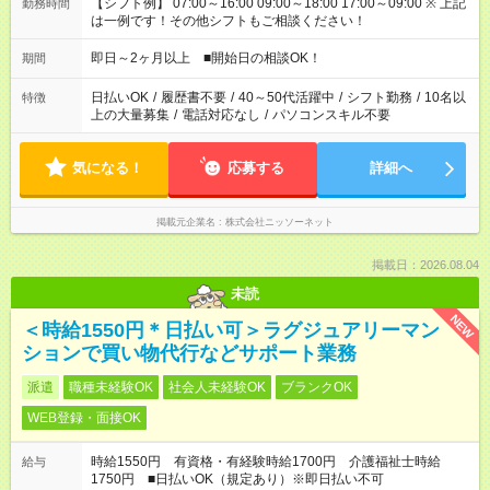
【シフト例】 07:00～16:00 09:00～18:00 17:00～09:00 ※ 上記
勤務時間
は一例です！その他シフトもご相談ください！
即日～2ヶ月以上 ■開始日の相談OK！
期間
日払いOK
/
履歴書不要
/
40～50代活躍中
/
シフト勤務
/
10名以
特徴
上の大量募集
/
電話対応なし
/
パソコンスキル不要
気になる！
応募する
詳細へ
掲載元企業名
株式会社ニッソーネット
掲載日：2026.08.04
未読
NEW
＜時給1550円＊日払い可＞ラグジュアリーマン
ションで買い物代行などサポート業務
派遣
職種未経験OK
社会人未経験OK
ブランクOK
WEB登録・面接OK
時給1550円 有資格・有経験時給1700円 介護福祉士時給
給与
1750円 ■日払いOK（規定あり）※即日払い不可