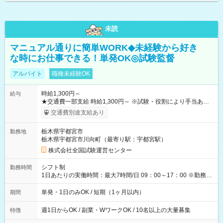
未読
マニュアル通りに簡単WORK◆未経験から好き
な時にお仕事できる！単発OK◎試験監督
アルバイト
職種未経験OK
時給1,300円～
給与
★交通費一部支給 時給1,300円～ ※試験・役割により手当あり
※勤務回数により昇給あり 【即給（前払い）オプションあ
交通費別途支給あり
り！】 希望される場合、勤務から1週間ほどで給与の一部を受け
取れます。 ※手数料418円がかかります。 【過去試験日の収入
栃木県宇都宮市
勤務地
例】 ・河合塾模擬試験 8:30～17:30（休憩1時間） 時給1,300円
栃木県宇都宮市川向町（最寄り駅：宇都宮駅）
×8時間＝日収10,400円＋交通費 ※当日の役割により時給＋100
円の場合あり ・国家試験 7:00～13:30（休憩なし） 時給1,300
株式会社全国試験運営センター
円（役割手当＋100円）×6時間＝日収8,400円＋交通費 【試用期
間】試用期間なし
シフト制
勤務時間
1日あたりの実働時間：最大7時間/日 09：00～17：00 ※勤務時
間は 試験により異なります。
単発・1日のみOK / 短期（1ヶ月以内）
期間
週1日からOK / 副業・WワークOK / 10名以上の大量募集
特徴