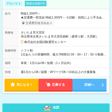
アルバイト
職種未経験OK
時給1,300円～
給与
★交通費一部支給 時給1,300円～ ※試験・役割により手当あり
※勤務回数により昇給あり 【即給（前払い）オプションあ
交通費別途支給あり
り！】 希望される場合、勤務から1週間ほどで給与の一部を受け
取れます。 ※手数料418円がかかります。 【過去試験日の収入
さいたま市大宮区
勤務地
例】 ・河合塾模擬試験 8:30～17:30（休憩1時間） 時給1,300円
埼玉県埼玉県さいたま市大宮区錦町（最寄り駅：大宮駅）
×8時間＝日収10,400円＋交通費 ※当日の役割により時給＋100
円の場合あり ・国家試験 7:00～13:30（休憩なし） 時給1,300
株式会社全国試験運営センター
円（役割手当＋100円）×6時間＝日収8,400円＋交通費 【試用期
間】試用期間なし
シフト制
勤務時間
1日あたりの実働時間：最大7時間/日 09：00～17：00 ※勤務時
間は 試験により異なります。
単発・1日のみOK / 短期（1ヶ月以内）
期間
週1日からOK / 副業・WワークOK / 10名以上の大量募集
特徴
気になる！
応募する
詳細へ
未読