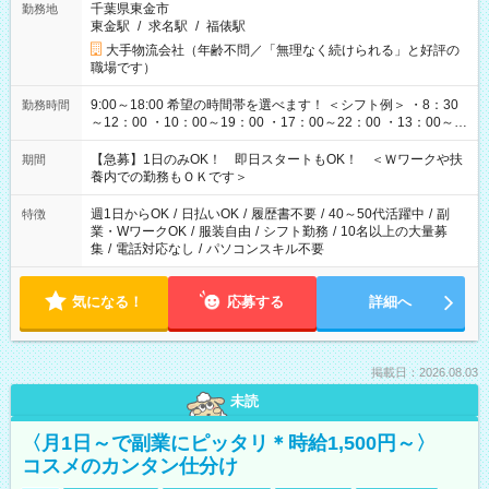
千葉県東金市
勤務地
東金駅
/
求名駅
/
福俵駅
大手物流会社（年齢不問／「無理なく続けられる」と好評の
職場です）
9:00～18:00 希望の時間帯を選べます！ ＜シフト例＞ ・8：30
勤務時間
～12：00 ・10：00～19：00 ・17：00～22：00 ・13：00～
22：00 ・22：00～翌6：00 など
【急募】1日のみOK！ 即日スタートもOK！ ＜Ｗワークや扶
期間
養内での勤務もＯＫです＞
週1日からOK
/
日払いOK
/
履歴書不要
/
40～50代活躍中
/
副
特徴
業・WワークOK
/
服装自由
/
シフト勤務
/
10名以上の大量募
集
/
電話対応なし
/
パソコンスキル不要
気になる！
応募する
詳細へ
掲載日：2026.08.03
未読
〈月1日～で副業にピッタリ＊時給1,500円～〉
コスメのカンタン仕分け