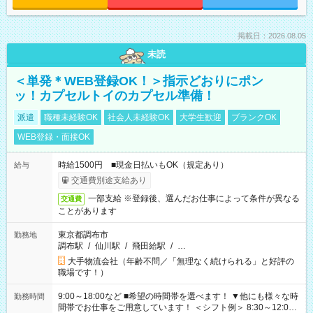
掲載日：2026.08.05
未読
＜単発＊WEB登録OK！＞指示どおりにポン
ッ！カプセルトイのカプセル準備！
派遣
職種未経験OK
社会人未経験OK
大学生歓迎
ブランクOK
WEB登録・面接OK
時給1500円 ■現金日払いもOK（規定あり）
給与
交通費別途支給あり
一部支給 ※登録後、選んだお仕事によって条件が異なる
交通費
ことがあります
東京都調布市
勤務地
調布駅
/
仙川駅
/
飛田給駅
/
…
大手物流会社（年齢不問／「無理なく続けられる」と好評の
職場です！）
9:00～18:00など ■希望の時間帯を選べます！ ▼他にも様々な時
勤務時間
間帯でお仕事をご用意しています！ ＜シフト例＞ 8:30～12:00