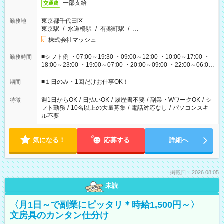
一部支給
交通費
東京都千代田区
勤務地
東京駅
/
水道橋駅
/
有楽町駅
/
…
株式会社マッシュ
■シフト例 ・07:00～19:30 ・09:00～12:00 ・10:00～17:00 ・
勤務時間
18:00～23:00 ・19:00～07:00 ・20:00～09:00 ・22:00～06:00
etc ★最短で3時間で5,120円のお仕事から 15時間で2万円近く稼
げるお仕事も！ ご希望のお時間に合わせてご紹介！ ※シフトは
■１日のみ・1回だけお仕事OK！
期間
現場によって異なります。 ※勿論、休憩時間はあるのでご安心
ください！
週1日からOK
/
日払いOK
/
履歴書不要
/
副業・WワークOK
/
シ
特徴
フト勤務
/
10名以上の大量募集
/
電話対応なし
/
パソコンスキ
ル不要
気になる！
応募する
詳細へ
掲載日：2026.08.05
未読
〈月1日～で副業にピッタリ＊時給1,500円～〉
文房具のカンタン仕分け