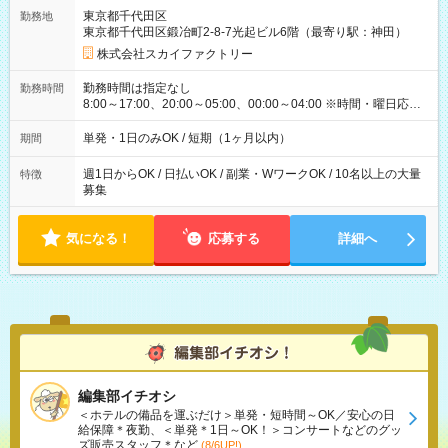
東京都千代田区
勤務地
東京都千代田区鍛冶町2-8-7光起ビル6階（最寄り駅：神田）
株式会社スカイファクトリー
勤務時間は指定なし
勤務時間
8:00～17:00、20:00～05:00、00:00～04:00 ※時間・曜日応相
談 ※深夜・早朝帯もあり ※週1日、1日4ｈから勤務OK！ もち
ろん週5以上のレギュラーワークも☆ 平日のみ・土日のみも
単発・1日のみOK / 短期（1ヶ月以内）
期間
OK！
週1日からOK / 日払いOK / 副業・WワークOK / 10名以上の大量
特徴
募集
気になる！
応募する
詳細へ
編集部イチオシ
＜ホテルの備品を運ぶだけ＞単発・短時間～OK／安心の日
給保障＊夜勤、＜単発＊1日～OK！＞コンサートなどのグッ
ズ販売スタッフ＊など
(8/6UP!)