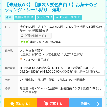
【未経験OK】【服装＆髪色自由！】お菓子のピ
ッキング・シール貼り｜短期
派遣
職種未経験OK
ブランクOK
WEB登録・面接OK
時給1400円／月収例：117,600円＝1,400円×4時間×21日勤務の
給与
場合＋交通費別途支給
交通費別途支給あり
実費支給／当社規定あり。
交通費
さいたま市見沼区
勤務地
七里駅から車6分
/
大宮公園駅
/
大宮(埼玉県)駅
アパレル・日用雑貨
(1)14:00-18:00(休憩0分) (2)14:00-19:00(休憩0分) (3)14:00-
勤務時間
19:30(休憩0分) (4)14:00-20:00(休憩45分) ※お好きな時間が選べ
ます
1ヶ月以上3ヶ月未満／即日～8月末までの期間限定
期間
履歴書不要
/
40～50代活躍中
/
服装自由
/
シフト勤務
/
10名以
特徴
上の大量募集
気になる！
応募する
詳細へ