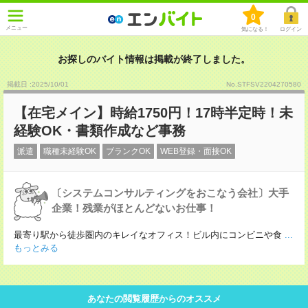
0
メニュー
気になる！
ログイン
お探しのバイト情報は掲載が終了しました。
掲載日 :2025
/
10
/
01
No.STFSV2204270580
【在宅メイン】時給1750円！17時半定時！未
経験OK・書類作成など事務
派遣
職種未経験OK
ブランクOK
WEB登録・面接OK
〔システムコンサルティングをおこなう会社〕大手
企業！残業がほとんどないお仕事！
最寄り駅から徒歩圏内のキレイなオフィス！ビル内にコンビニや食
...
もっとみる
あなたの閲覧履歴からのオススメ