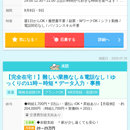
19:00 12:30～22:00 上記の時間から好きな時間を選べます！ ※
時間は変更となる可能性があります
9月8日・9日
期間
週1日からOK
/
履歴書不要
/
副業・WワークOK
/
シフト勤務
/
特徴
電話対応なし
/
パソコンスキル不要
気になる！
応募する
詳細へ
掲載日：2026.07.29
未読
【完全在宅！】難しい業務なし＆電話なし！ゆ
っくりの11時～時短＊データ入力・事務
派遣
職種未経験OK
ブランクOK
WEB登録・面接OK
◆時給1,700円＊日払い・週払いOK＊昇給あり♪【月収例】 ・約
給与
204,000円 （時給1,700円 × 実働6h × 20日）
交通費別途支給あり
◆全額支給 ＊家が少し遠くても安心！
交通費
20～25万円
月収例