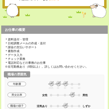
お仕事の概要
＊資料送付・管理
＊日程調整メールの作成・送付
＊謝金の支払いサポート
＊書類作成
＊データ入力
＊チェック業務
＊電話対応などの事務のお仕事
※在宅勤務あり（8割以上）。詳しくはお問い合わせください。
職場の雰囲気
年齢層
20代
30
40
50
60
男女比率
女性
男性
職場の様子
活気あり
しずか