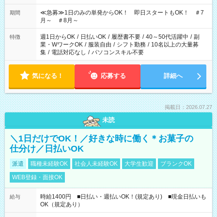
17:00～22:00 13:00～22:00 22:00～翌6:00 など
≪急募≫1日のみの単発からOK！ 即日スタートもOK！ ＃7
期間
月～ ＃8月～
週1日からOK
/
日払いOK
/
履歴書不要
/
40～50代活躍中
/
副
特徴
業・WワークOK
/
服装自由
/
シフト勤務
/
10名以上の大量募
集
/
電話対応なし
/
パソコンスキル不要
気になる！
応募する
詳細へ
掲載日：2026.07.27
未読
＼1日だけでOK！／好きな時に働く＊お菓子の
仕分け／日払いOK
派遣
職種未経験OK
社会人未経験OK
大学生歓迎
ブランクOK
WEB登録・面接OK
時給1400円 ■日払い・週払いOK！(規定あり) ■現金日払いも
給与
OK（規定あり）