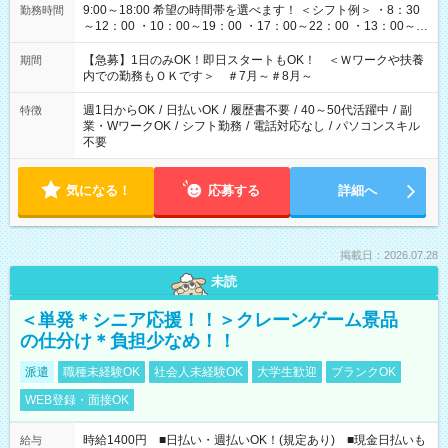
9:00～18:00 希望の時間帯を選べます！ ＜シフト例＞ ・8：30
勤務時間
～12：00 ・10：00～19：00 ・17：00～22：00 ・13：00～
22：00 ・22：00～翌6：00 など
【急募】1日のみOK！即日スタートもOK！ ＜Ｗワークや扶養
期間
内での勤務もＯＫです＞ ＃7月～＃8月～
週1日からOK
/
日払いOK
/
履歴書不要
/
40～50代活躍中
/
副
特徴
業・WワークOK
/
シフト勤務
/
電話対応なし
/
パソコンスキル
不要
気になる！
応募する
詳細へ
掲載日：2026.07.28
未読
＜単発＊シニア応援！！＞クレーンゲーム景品
の仕分け＊負担少なめ！！
派遣
職種未経験OK
社会人未経験OK
大学生歓迎
ブランクOK
WEB登録・面接OK
時給1400円 ■日払い・週払いOK！(規定あり) ■現金日払いも
給与