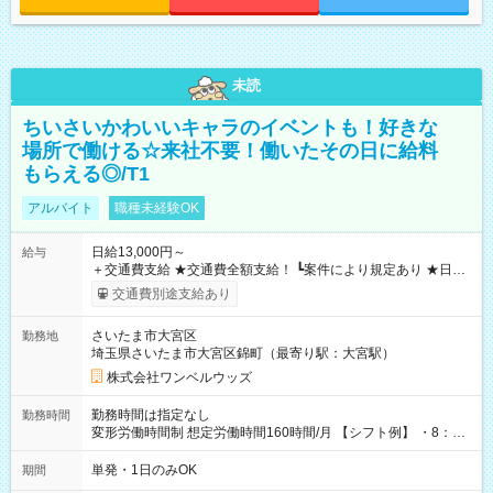
未読
ちいさいかわいいキャラのイベントも！好きな
場所で働ける☆来社不要！働いたその日に給料
もらえる◎/T1
アルバイト
職種未経験OK
日給13,000円～
給与
＋交通費支給 ★交通費全額支給！ ┗案件により規定あり ★日払
いOK！（規定あり） ┗働いたその日に現金GET♪ お仕事後はコ
交通費別途支給あり
ンビニATMから 日払い分を引き落とせます！ 【試用期間】試
用期間なし
さいたま市大宮区
勤務地
埼玉県さいたま市大宮区錦町（最寄り駅：大宮駅）
株式会社ワンベルウッズ
勤務時間は指定なし
勤務時間
変形労働時間制 想定労働時間160時間/月 【シフト例】 ・8：00
～21：00
単発・1日のみOK
期間