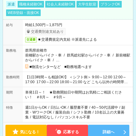
派遣
職種未経験OK
社会人未経験OK
大学生歓迎
ブランクOK
WEB登録・面接OK
時給1,500円～1,875円
給与
交通費別途支給あり
■ 交通費規定内支給 ※派遣先による
交通費
群馬県前橋市
勤務地
前橋駅からバイク・車
/
群馬総社駅からバイク・車
/
新前橋駅
からバイク・車
/
…
■物流センターなど ■勤務地選べます
【1日3時間～も相談OK!】 ＜シフト例＞ 9:00～12:00 12:00～
勤務時間
17:00 17:00～22:00 18:00～21:00 など こちら以外の時間帯も
お気軽にご相談ください！
単発1日～！ ★勤務開始日や期間はお気軽にご相談くださ
期間
い！ ＃8月～ ＃9月～
週1日からOK
/
日払いOK
/
履歴書不要
/
40～50代活躍中
/
副
特徴
業・WワークOK
/
服装自由
/
シフト勤務
/
10名以上の大量募
集
/
電話対応なし
/
パソコンスキル不要
気になる！
応募する
詳細へ