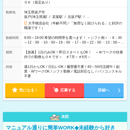
ＯＫ（規定あり）
埼玉県坂戸市
勤務地
坂戸(埼玉県)駅
/
若葉駅
/
北坂戸駅
/
…
大手物流会社（年齢不問／「無理なく続けられる」と好評の
職場です！）
9:00～18:00 希望の時間帯を選べます！ ＜シフト例＞ ・8：30
勤務時間
～12：00 ・10：00～19：00 ・17：00～22：00 ・13：00～
22：00 ・22：00～翌6：00 など
【急募】1日のみOK！即日スタートもOK！ ＜Ｗワークや扶養
期間
内での勤務もＯＫです＞ ＃7月～＃8月～
週1日からOK
/
日払いOK
/
履歴書不要
/
40～50代活躍中
/
副
特徴
業・WワークOK
/
シフト勤務
/
電話対応なし
/
パソコンスキル
不要
気になる！
応募する
詳細へ
未読
マニュアル通りに簡単WORK◆未経験から好き