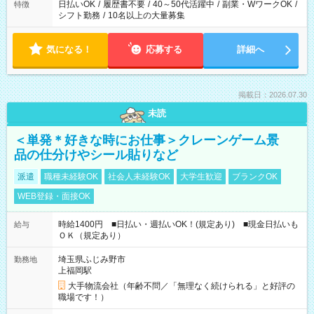
日払いOK
/
履歴書不要
/
40～50代活躍中
/
副業・WワークOK
/
特徴
シフト勤務
/
10名以上の大量募集
気になる！
応募する
詳細へ
掲載日：2026.07.30
未読
＜単発＊好きな時にお仕事＞クレーンゲーム景
品の仕分けやシール貼りなど
派遣
職種未経験OK
社会人未経験OK
大学生歓迎
ブランクOK
WEB登録・面接OK
時給1400円 ■日払い・週払いOK！(規定あり) ■現金日払いも
給与
ＯＫ（規定あり）
埼玉県ふじみ野市
勤務地
上福岡駅
大手物流会社（年齢不問／「無理なく続けられる」と好評の
職場です！）