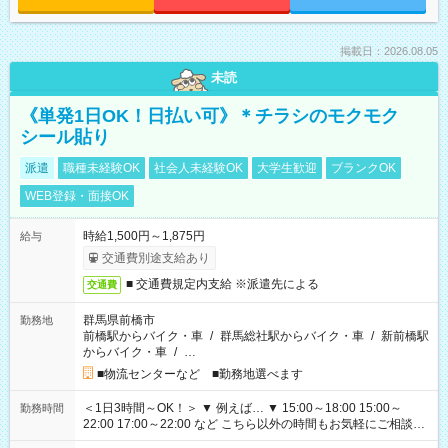
掲載日：2026.08.05
未読
《単発1日OK！日払い可》＊チラシのモクモク
シール貼り
派遣
職種未経験OK
社会人未経験OK
大学生歓迎
ブランクOK
WEB登録・面接OK
時給1,500円～1,875円
給与
交通費別途支給あり
■ 交通費規定内支給 ※派遣先による
交通費
群馬県前橋市
勤務地
前橋駅からバイク・車
/
群馬総社駅からバイク・車
/
新前橋駅
からバイク・車
/
…
■物流センターなど ■勤務地選べます
＜1日3時間～OK！＞ ▼ 例えば… ▼ 15:00～18:00 15:00～
勤務時間
22:00 17:00～22:00 など こちら以外の時間もお気軽にご相談く
ださい！