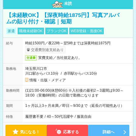
未読
【未経験OK】【深夜時給1875円】写真アルバ
ムの貼り付け・確認｜短期
派遣
職種未経験OK
ブランクOK
WEB登録・面接OK
時給1500円／夜22時～翌5時までは深夜時給1875円
給与
交通費別途支給あり
実費支給／当社規定あり。
交通費
埼玉県川口市
勤務地
川口駅からバス10分
/
赤羽駅からバス10分
情報・出版・メディア
(1)21:00-06:00(休憩60分) ※入社後の最初2～3週間は9:00～
勤務時間
18:00（実働8時間）の日勤で勤務になります
1ヶ月以上3ヶ月未満／即日～9/30まで（延長の可能性あり）
期間
履歴書不要
/
40～50代活躍中
/
服装自由
特徴
気になる！
応募する
詳細へ