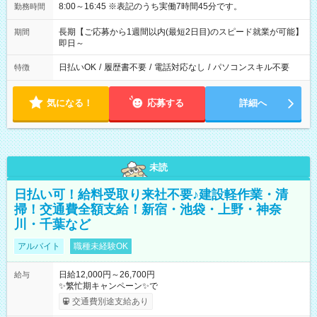
8:00～16:45 ※表記のうち実働7時間45分です。
勤務時間
長期【ご応募から1週間以内(最短2日目)のスピード就業が可能】
期間
即日～
日払いOK
/
履歴書不要
/
電話対応なし
/
パソコンスキル不要
特徴
気になる！
応募する
詳細へ
未読
日払い可！給料受取り来社不要♪建設軽作業・清
掃！交通費全額支給！新宿・池袋・上野・神奈
川・千葉など
アルバイト
職種未経験OK
日給12,000円～26,700円
給与
✨繁忙期キャンペーン✨で
交通費別途支給あり