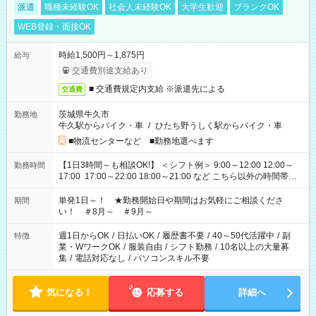
派遣
職種未経験OK
社会人未経験OK
大学生歓迎
ブランクOK
WEB登録・面接OK
時給1,500円～1,875円
給与
交通費別途支給あり
■ 交通費規定内支給 ※派遣先による
交通費
茨城県牛久市
勤務地
牛久駅からバイク・車
/
ひたち野うしく駅からバイク・車
■物流センターなど ■勤務地選べます
【1日3時間～も相談OK!】 ＜シフト例＞ 9:00～12:00 12:00～
勤務時間
17:00 17:00～22:00 18:00～21:00 など こちら以外の時間帯も
お気軽にご相談ください！
単発1日～！ ★勤務開始日や期間はお気軽にご相談くださ
期間
い！ ＃8月～ ＃9月～
週1日からOK
/
日払いOK
/
履歴書不要
/
40～50代活躍中
/
副
特徴
業・WワークOK
/
服装自由
/
シフト勤務
/
10名以上の大量募
集
/
電話対応なし
/
パソコンスキル不要
気になる！
応募する
詳細へ