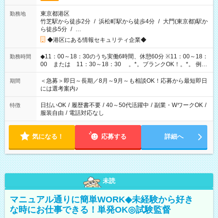
東京都港区
勤務地
竹芝駅から徒歩2分
/
浜松町駅から徒歩4分
/
大門(東京都)駅か
ら徒歩5分
/
…
◆港区にある情報セキュリティ企業◆
◆11：00～18：30のうち実働6時間、休憩60分 ※11：00～18：
勤務時間
00 または 11：30～18：30 。*。ブランクOK！。*。 例え
ば前職が、 在宅/財団法人/事務/コールセンター/受付/販売/カフェ
スタッフ スイーツ販売/ホテルフロント/化粧品販売/など 様々な
＜急募＞即日～長期／8月～9月～も相談OK！応募から最短即日
期間
業界から入社して活躍されています♪
には選考案内♪
日払いOK
/
履歴書不要
/
40～50代活躍中
/
副業・WワークOK
/
特徴
服装自由
/
電話対応なし
気になる！
応募する
詳細へ
未読
マニュアル通りに簡単WORK◆未経験から好き
な時にお仕事できる！単発OK◎試験監督