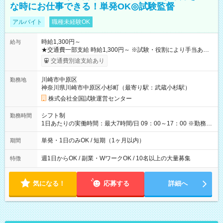
な時にお仕事できる！単発OK◎試験監督
アルバイト
職種未経験OK
時給1,300円～
給与
★交通費一部支給 時給1,300円～ ※試験・役割により手当あり
※勤務回数により昇給あり 【即給（前払い）オプションあ
交通費別途支給あり
り！】 希望される場合、勤務から1週間ほどで給与の一部を受け
取れます。 ※手数料418円がかかります。 【過去試験日の収入
川崎市中原区
勤務地
例】 ・河合塾模擬試験 8:30～17:30（休憩1時間） 時給1,300円
神奈川県川崎市中原区小杉町（最寄り駅：武蔵小杉駅）
×8時間＝日収10,400円＋交通費 ※当日の役割により時給＋100
円の場合あり ・国家試験 7:00～13:30（休憩なし） 時給1,300
株式会社全国試験運営センター
円（役割手当＋100円）×6時間＝日収8,400円＋交通費 【試用期
間】試用期間なし
シフト制
勤務時間
1日あたりの実働時間：最大7時間/日 09：00～17：00 ※勤務時
間は 試験により異なります。
単発・1日のみOK / 短期（1ヶ月以内）
期間
週1日からOK / 副業・WワークOK / 10名以上の大量募集
特徴
気になる！
応募する
詳細へ