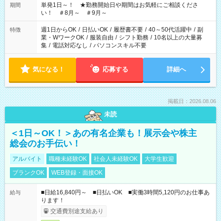
単発1日～！ ★勤務開始日や期間はお気軽にご相談くださ
期間
い！ ＃8月～ ＃9月～
週1日からOK
/
日払いOK
/
履歴書不要
/
40～50代活躍中
/
副
特徴
業・WワークOK
/
服装自由
/
シフト勤務
/
10名以上の大量募
集
/
電話対応なし
/
パソコンスキル不要
気になる！
応募する
詳細へ
掲載日：2026.08.06
未読
＜1日～OK！＞あの有名企業も！展示会や株主
総会のお手伝い！
アルバイト
職種未経験OK
社会人未経験OK
大学生歓迎
ブランクOK
WEB登録・面接OK
■日給16,840円～ ■日払いOK ■実働3時間5,120円のお仕事あ
給与
ります！
交通費別途支給あり