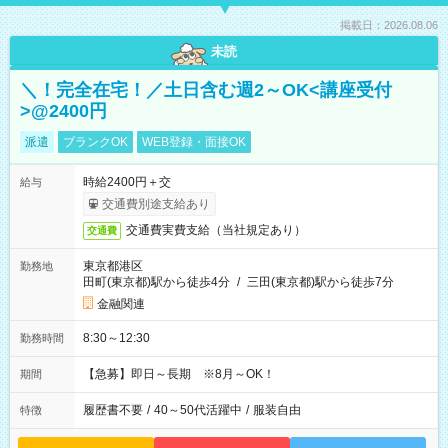
掲載日：2026.08.06
未読
＼！完全在宅！／土日含む週2～OK<講座受付
>@2400円
派遣
ブランクOK
WEB登録・面接OK
時給2400円＋交
給与
交通費別途支給あり
交通費実費支給（当社規定あり）
交通費
東京都港区
勤務地
田町(東京都)駅から徒歩4分
/
三田(東京都)駅から徒歩7分
金融関連
8:30～12:30
勤務時間
【急募】即日～長期 ※8月～OK！
期間
履歴書不要
/
40～50代活躍中
/
服装自由
特徴