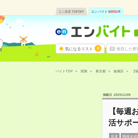
エン派遣
71573
件
エン バイト
82531
件
0
気になるリスト
保存した希
バイトTOP
関東
東京都
板橋区
【毎
掲載日 :
2025
/
11
/
09
【毎週
活サポ
派遣
職種未経