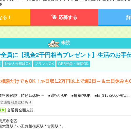
要
なる！
応募する
詳
未読
全員に【現金2千円相当プレゼント】生活のお手
K
社会人未経験OK
ブランクOK
WEB登録・面接OK
相談だけでもOK！≫日収1.2万円以上で週2日～＆土日休みも
資格未経験：時給1500円～ ■週払いOK ■扶養内OK ■日収1万2000円以上
交通費別途支給あり
交通費全額支給
通費
模原市南区
模大野駅
/
小田急相模原駅
/
古淵駅
/
…