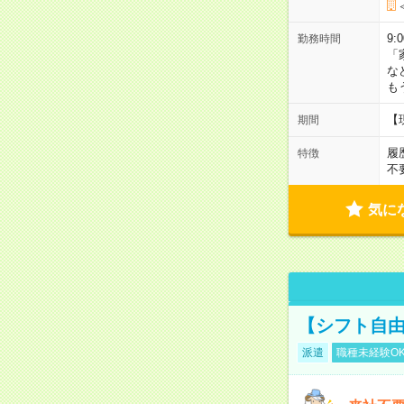
9:
勤務時間
「
な
も
【
期間
履
特徴
不
気に
【シフト自由
派遣
職種未経験O