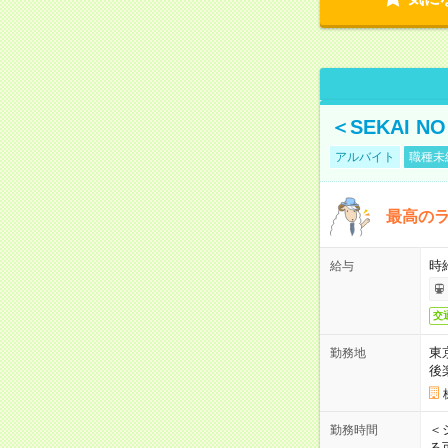
＜SEKAI 
アルバイト
職種未
最高のラ
時
給与
交
東
勤務地
後
＜
勤務時間
る