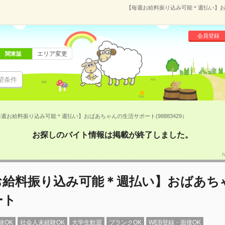
【毎週お給料振り込み可能＊週払い】おば
会員登録
エリア変更
関東版
望条件
週お給料振り込み可能＊週払い】おばあちゃんの生活サポート(98883429）
お探しのバイト情報は掲載が終了しました。
お給料振り込み可能＊週払い】おばあち
ート
験OK
社会人未経験OK
大学生歓迎
ブランクOK
WEB登録・面接OK