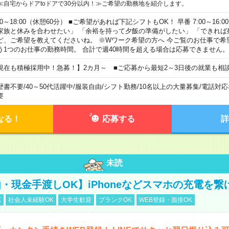
≪自宅からドアtoドアで30分以内！≫ご希望の勤務地を紹介します。
00～18:00（休憩60分） ■ご希望があれば下記シフトもOK！ 早番 7:00～16:00 遅
家族と休みを合わせたい」 「余裕を持って夕飯の準備がしたい」 「できれば
ど、ご希望を教えてくださいね。 ※Wワーク希望の方へ 今ご覧のお仕事で希
う1つのお仕事の勤務時間。 合計で週40時間を超える場合は応募できません。
現在も積極採用中！急募！】2カ月～ ■ご応募から最短2～3日後の就業も相
歴書不要
/
40～50代活躍中
/
服装自由
/
シフト勤務
/
10名以上の大量募集
/
電話対応
要
なる！
応募する
詳
未読
・現金手渡しOK】iPhoneなどスマホの充電を繋
K
社会人未経験OK
大学生歓迎
ブランクOK
WEB登録・面接OK