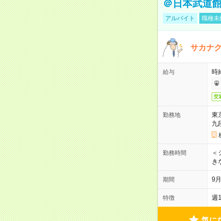
＠日本武道
アルバイト
職種未
サカナク
時
給与
交
東
勤務地
九
＜シ
勤務時間
き
9
期間
週
特徴
気に