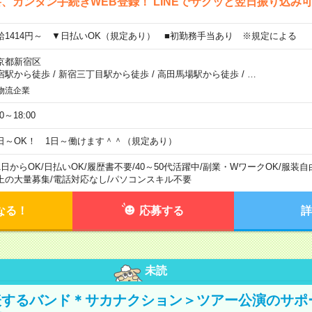
、カンタン手続きWEB登録！ LINEでサクッと翌日振り込み
給1414円～ ▼日払いOK（規定あり） ■初勤務手当あり ※規定による
京都新宿区
宿駅から徒歩
/
新宿三丁目駅から徒歩
/
高田馬場駅から徒歩
/
…
物流企業
00～18:00
日～OK！ 1日～働けます＾＾（規定あり）
1日からOK
/
日払いOK
/
履歴書不要
/
40～50代活躍中
/
副業・WワークOK
/
服装自
上の大量募集
/
電話対応なし
/
パソコンスキル不要
なる！
応募する
詳
未読
表するバンド＊サカナクション＞ツアー公演のサポ