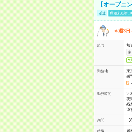
【オープニン
派遣
職種未経験O
≪週3日
無
給与
交
東
勤務地
巣
9:
勤務時間
夜
残
望
【
期間
履
特徴