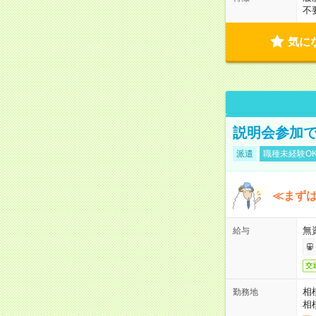
不
気に
説明会参加で
派遣
職種未経験O
≪まずは
無
給与
交
相
勤務地
相