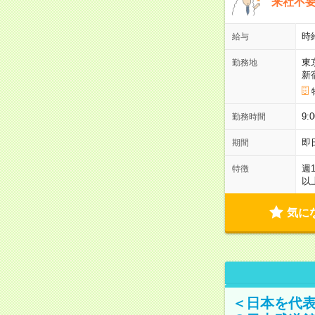
来社不要
時
給与
東
勤務地
新
9:
勤務時間
即
期間
週
特徴
以
気に
＜日本を代