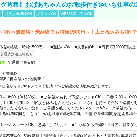
グ募集】おばあちゃんのお散歩付き添いも仕事の
K
社会人未経験OK
ブランクOK
WEB登録・面接OK
～OK≫無資格・未経験でも時給1500円～！土日祝休みもOK
資格未経験：時給1500円～ ■週払いOK ■扶養内OK ■日収1万2000円以上
交通費別途支給あり
交通費全額支給
通費
京都豊島区
鴨駅
/
目白駅
/
北池袋駅
/
…
≪自宅からドアtoドアで30分以内！≫ご希望の勤務地を紹介します。
00～18:00（休憩60分） ■ご希望があれば下記シフトもOK！ 早番 7:00～16:00 遅
勤 16:30～翌9:30 「家族と休みを合わせたい」 「余裕を持って夕飯の準備
業はしたくない」 など、ご希望を教えてくださいね。 ※Wワーク希望の方へ
する勤務時間と、もう1つのお仕事の勤務時間。 合計で週40時間を超える場
8月中のスタートOK！急募！】2カ月～ ■ご応募から最短2～3日後に就業が
歴書不要
/
40～50代活躍中
/
服装自由
/
シフト勤務
/
10名以上の大量募集
/
電話対応