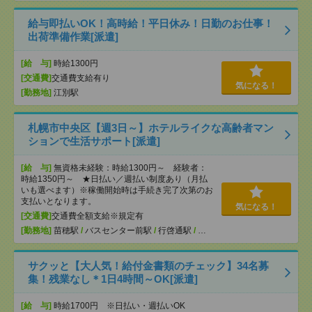
給与即払いOK！高時給！平日休み！日勤のお仕事！
出荷準備作業[派遣]
[給 与]
時給1300円
[交通費]
交通費支給有り
気になる！
[勤務地]
江別駅
札幌市中央区【週3日～】ホテルライクな高齢者マン
ションで生活サポート[派遣]
[給 与]
無資格未経験：時給1300円～ 経験者：
時給1350円～ ★日払い／週払い制度あり（月払
いも選べます）※稼働開始時は手続き完了次第のお
支払いとなります。
気になる！
[交通費]
交通費全額支給※規定有
[勤務地]
苗穂駅
/
バスセンター前駅
/
行啓通駅
/
…
サクッと【大人気！給付金書類のチェック】34名募
集！残業なし＊1日4時間～OK[派遣]
[給 与]
時給1700円 ※日払い・週払いOK