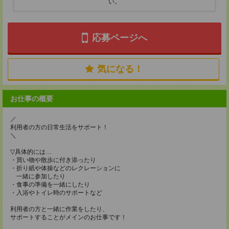
い。
応募ページへ
気になる！
お仕事の概要
／
利用者の方の日常生活をサポート！
＼
▽具体的には…
・買い物や散歩に付き添ったり
・折り紙や体操などのレクレーションに
一緒に参加したり
・食事の準備を一緒にしたり
・入浴やトイレ時のサポートなど
利用者の方と一緒に作業をしたり、
サポートすることがメインのお仕事です！