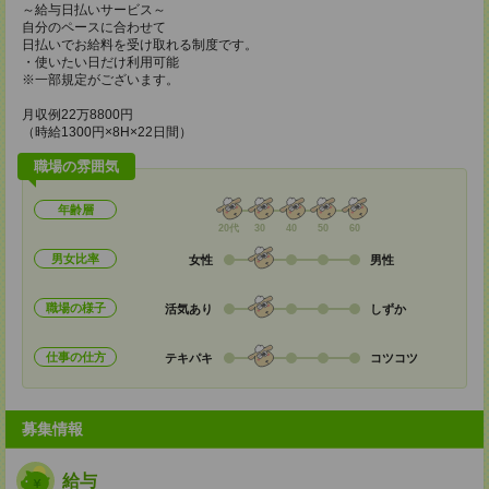
～給与日払いサービス～
自分のペースに合わせて
日払いでお給料を受け取れる制度です。
・使いたい日だけ利用可能
※一部規定がございます。
月収例22万8800円
（時給1300円×8H×22日間）
職場の雰囲気
年齢層
20代
30
40
50
60
男女比率
女性
男性
職場の様子
活気あり
しずか
仕事の仕方
テキパキ
コツコツ
募集情報
給与