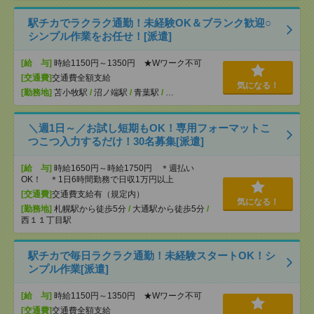
駅チカでラクラク通勤！未経験OK＆ブランク歓迎○
シンプル作業をお任せ！[派遣]
[給 与]
時給1150円～1350円 ★Wワーク不可
[交通費]
交通費全額支給
気になる！
[勤務地]
苫小牧駅
/
沼ノ端駅
/
青葉駅
/
…
＼週1日～／お試し短期もOK！専用フォーマットこ
つこつ入力するだけ！30名募集[派遣]
[給 与]
時給1650円～時給1750円 ＊週払い
OK！ ＊1日6時間勤務で日収1万円以上
[交通費]
交通費支給有（規定内）
気になる！
[勤務地]
札幌駅から徒歩5分
/
大通駅から徒歩5分
/
西１１丁目駅
駅チカで毎日ラクラク通勤！未経験スタートOK！シ
ンプル作業[派遣]
[給 与]
時給1150円～1350円 ★Wワーク不可
[交通費]
交通費全額支給