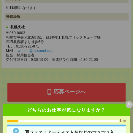
約1時間になります
登録場所
札幌支社
〒060-0003
札幌市中央区北3条西1丁目1番地1 札幌ブリックキューブ6F
※JR札幌駅より徒歩6分
TEL：0120-921-871
MAIL：
worker@nissonet.co.jp
担当：採用担当者
受付可能日時：9:30-19:00 ※電話受付時間⇒9:30-21:00
応募ページへ
×
どちらのお仕事が気になりますか？
気になる！
1
/10
夏フェス！アーティスト名などのコツコツ入
メール
LINE