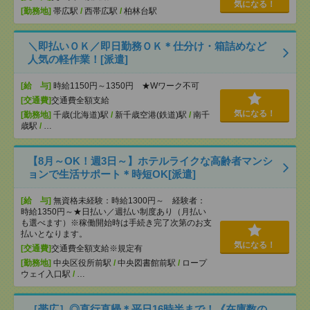
気になる！
[勤務地]
帯広駅
/
西帯広駅
/
柏林台駅
＼即払いＯＫ／即日勤務ＯＫ＊仕分け・箱詰めなど
人気の軽作業！[派遣]
[給 与]
時給1150円～1350円 ★Wワーク不可
[交通費]
交通費全額支給
気になる！
[勤務地]
千歳(北海道)駅
/
新千歳空港(鉄道)駅
/
南千
歳駅
/
…
【8月～OK！週3日～】ホテルライクな高齢者マンシ
ョンで生活サポート＊時短OK[派遣]
[給 与]
無資格未経験：時給1300円～ 経験者：
時給1350円～★日払い／週払い制度あり（月払い
も選べます）※稼働開始時は手続き完了次第のお支
払いとなります。
気になる！
[交通費]
交通費全額支給※規定有
[勤務地]
中央区役所前駅
/
中央図書館前駅
/
ロープ
ウェイ入口駅
/
…
［帯広］◎直行直帰＊平日16時半まで！《在庫数の