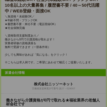
10名以上の大量募集 / 履歴書不要 / 40～50代活躍
中 / WEB登録・面接OK
＼無資格＊未経験OK／
★年齢不問・ブランクOK
★履歴書不要・来社不要（電話登録OK）
★社会保険完備
＼資格取得支援制度あり／
働きながら0円で介護資格が取れます！
実務者研修の資格講座を
無料で受講できます（一部条件有）
少しでも興味があれば「気になる」をクリック！
※こちらは求人例です。ご希望にあわせて幅広くご提案いたします。
派遣会社情報
株式会社ニッソーネット
労働者派遣事業許可番号:派27－029007
働きながら介護資格が0円で取れる★福祉業界の老舗人
材会社です