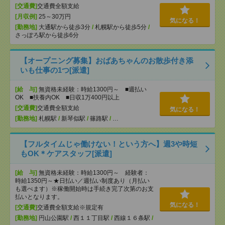
[交通費]
交通費全額支給
[月収例]
25～30万円
気になる！
[勤務地]
大通駅から徒歩3分
/
札幌駅から徒歩5分
/
さっぽろ駅から徒歩6分
【オープニング募集】おばあちゃんのお散歩付き添
いも仕事の1つ[派遣]
[給 与]
無資格未経験：時給1300円～ ■週払い
OK ■扶養内OK ■日収1万400円以上
[交通費]
交通費全額支給
気になる！
[勤務地]
札幌駅
/
新琴似駅
/
篠路駅
/
…
【フルタイムじゃ働けない！という方へ】週3や時短
もOK＊ケアスタッフ[派遣]
[給 与]
無資格未経験：時給1300円～ 経験者：
時給1350円～★日払い／週払い制度あり（月払い
も選べます）※稼働開始時は手続き完了次第のお支
払いとなります。
気になる！
[交通費]
交通費全額支給※規定有
[勤務地]
円山公園駅
/
西１１丁目駅
/
西線１６条駅
/