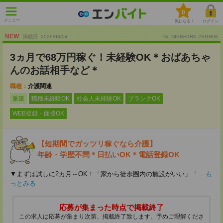
0
メニュー
気になる！
ログイン
NEW
掲載日 :2026
/
08
/
04
No.NISNHTRK-2SGH08
3ヵ月で68万円稼ぐ！未経験OK＊おばあちゃ
んのお話相手など＊
職種：
介護関連
派遣
職種未経験OK
社会人未経験OK
ブランクOK
WEB登録・面接OK
【短期間でガッツリ稼ぐなら介護】
年齢・学歴不問＊日払いOK＊電話登録OK
▼まずは試しに2カ月～OK！「家から徒歩圏内の施設がいい」「
...も
っとみる
応募が集まった時点で掲載終了
この求人は応募が集まり次第、掲載終了致します。予めご理解くださ