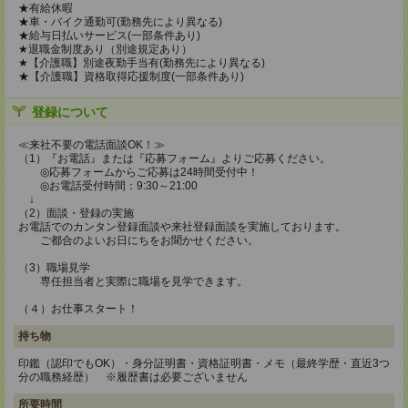
★有給休暇
★車・バイク通勤可(勤務先により異なる)
★給与日払いサービス(一部条件あり)
★退職金制度あり（別途規定あり）
★【介護職】別途夜勤手当有(勤務先により異なる)
★【介護職】資格取得応援制度(一部条件あり)
登録について
≪来社不要の電話面談OK！≫
（1）『お電話』または『応募フォーム』よりご応募ください。
◎応募フォームからご応募は24時間受付中！
◎お電話受付時間：9:30～21:00
↓
（2）面談・登録の実施
お電話でのカンタン登録面談や来社登録面談を実施しております。
ご都合のよいお日にちをお聞かせください。
（3）職場見学
専任担当者と実際に職場を見学できます。
（４）お仕事スタート！
持ち物
印鑑（認印でもOK）・身分証明書・資格証明書・メモ（最終学歴・直近3つ
分の職務経歴） ※履歴書は必要ございません
所要時間