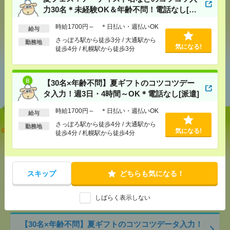
で送る
で送る
力30名＊未経験OK＆年齢不問！電話なし[派
遣]
時給1700円～ ＊日払い・週払いOK
給与
シェア
ツイート
ブックマーク
さっぽろ駅から徒歩3分 / 大通駅から
勤務地
気になる!
徒歩4分 / 札幌駅から徒歩3分
あなたの閲覧履歴からの
【30名×年齢不問】夏ギフトのコツコツデー
おすすめ
タ入力！週3日・4時間～OK＊電話なし[派遣]
時給1700円～ ＊日払い・週払いOK
給与
さっぽろ駅から徒歩4分 / 大通駅から
勤務地
夏フェス！アーティスト名などのコツコツ入力30名
気になる!
徒歩4分 / 札幌駅から徒歩4分
＊未経験OK＆年齢不問！電話なし[派遣]
[給 与]
時給1700円～ ＊日払い・週払いOK
[交通費]
全額支給
スキップ
どちらも気になる！
[月収例]
25～30万円
気になる！
[勤務地]
さっぽろ駅から徒歩3分
/
大通駅から徒歩4
しばらく表示しない
分
/
札幌駅から徒歩3分
【30名×年齢不問】夏ギフトのコツコツデータ入力！