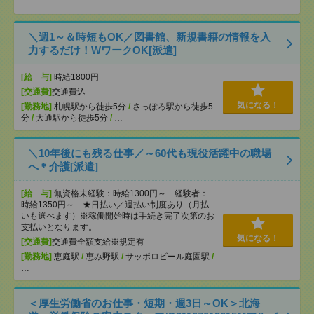
…
＼週1～＆時短もOK／図書館、新規書籍の情報を入
力するだけ！WワークOK[派遣]
[給 与]
時給1800円
[交通費]
交通費込
気になる！
[勤務地]
札幌駅から徒歩5分
/
さっぽろ駅から徒歩5
分
/
大通駅から徒歩5分
/
…
＼10年後にも残る仕事／～60代も現役活躍中の職場
へ＊介護[派遣]
[給 与]
無資格未経験：時給1300円～ 経験者：
時給1350円～ ★日払い／週払い制度あり（月払
いも選べます）※稼働開始時は手続き完了次第のお
支払いとなります。
気になる！
[交通費]
交通費全額支給※規定有
[勤務地]
恵庭駅
/
恵み野駅
/
サッポロビール庭園駅
/
…
＜厚生労働省のお仕事・短期・週3日～OK＞北海