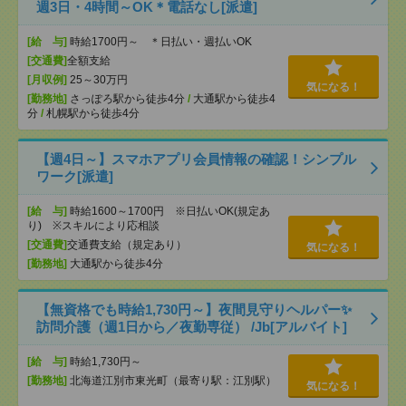
週3日・4時間～OK＊電話なし[派遣]
[給 与]
時給1700円～ ＊日払い・週払いOK
[交通費]
全額支給
[月収例]
25～30万円
気になる！
[勤務地]
さっぽろ駅から徒歩4分
/
大通駅から徒歩4
分
/
札幌駅から徒歩4分
【週4日～】スマホアプリ会員情報の確認！シンプル
ワーク[派遣]
[給 与]
時給1600～1700円 ※日払いOK(規定あ
り) ※スキルにより応相談
[交通費]
交通費支給（規定あり）
気になる！
[勤務地]
大通駅から徒歩4分
【無資格でも時給1,730円～】夜間見守りヘルパー✨
訪問介護（週1日から／夜勤専従） /Jb[アルバイト]
[給 与]
時給1,730円～
[勤務地]
北海道江別市東光町（最寄り駅：江別駅）
気になる！