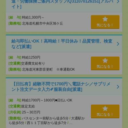
道・労働保険ご案内スタッフ/Q311070126151[アルバ
イト]
[給 与]
時給1,300円～
[勤務地]
北海道札幌市中央区旭ケ丘
気になる！
給与即払いOK！高時給！平日休み！品質管理、検査
など[派遣]
[給 与]
時給1250円
[交通費]
交通費支給有り
気になる！
[勤務地]
北海道河東郡音更町 ※車通勤OK
【日払有】経験不問で1700円＼電話ナシ／サプリメ
ント注文データ入力✐服装自由[派遣]
[給 与]
時給1700円～1800円■日払いOK
[交通費]
規定支給
[月収例]
25～30万円
気になる！
[勤務地]
バスセンター前駅から徒歩5分
/
大通駅か
ら徒歩5分
/
西１１丁目駅から徒歩7分
/
…