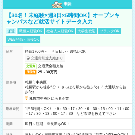
未読
【30名！未経験×週3日×5時間OK】オープンキ
ャンパスなど就活サイトデータ入力
派遣
職種未経験OK
社会人未経験OK
大学生歓迎
ブランクOK
WEB登録・面接OK
時給1700円～ ＊日払い・週払いOK
給与
交通費別途支給あり
交通費全額支給
交通費
25～30万円
月収例
札幌市中央区
勤務地
札幌駅から徒歩5分
/
さっぽろ駅から徒歩6分
/
大通駅から徒
歩3分
札幌市中央区にある企業
1日5時間～OK！ ・9：30～17：30 ・9：30～15：00 ・11：00
勤務時間
～17：30 ・13：00～17：30 など希望を教えて下さい
即日～短期 ※長期もOK！
期間
日払いOK
/
履歴書不要
/
40～50代活躍中
/
副業・WワークOK
/
特徴