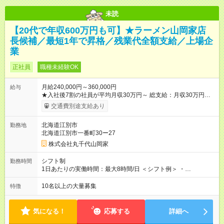
未読
【20代で年収600万円も可】★ラーメン山岡家店
長候補／最短1年で昇格／残業代全額支給／上場企
業
正社員
職種未経験OK
月給240,000円～360,000円
給与
★入社後7割の社員が平均月収30万円～ 総支給：月収30万円～
35万円 （内訳例） 基本給 24万円～ 残業手当 5万円～6万円
交通費別途支給あり
（1分単位で全額支給）（月30時間想定） 深夜手当 1万円～2
万円（月30時間想定） ※経験・能力により、優遇いたします。
北海道江別市
勤務地
※勤務時間により深夜割増手当支給 ◎残業代は1分単位で全額支
北海道江別市一番町30ー27
給！ ◎固定残業代なし ◎入社時の給与は経験やスキルなどを考
慮して決定します。 ◎残業代は別途全額支給します。 ＼昇格に
株式会社丸千代山岡家
合わせてしっかり給与UP／ ◎一般社員：月収30万円～36万円 ※
⽉30時間分の残業時間および深夜⼿当を含んだ想定給与です ◎
シフト制
勤務時間
店長：45万円以上 ◎店長（上位）：46万円以上 ◎店長（最上
1日あたりの実働時間：最大8時間/日 ＜シフト例＞ ・
位）：⇒60万円以上 ◎SV：70万円以上 ハンドブックや実技チェ
9:00~18:00（早番固定） ・12:00~21:00（遅番固定） ・18:00~
ック等、客観的な評価によって、昇格していきます。 【試用期
翌3:00（夜勤固定） ※2週間～1ヶ月ごとにローテーション ※24
10名以上の大量募集
特徴
間】試用期間あり 試用期間の長さ：3ヶ月 雇用形態、給与は本
時間営業ではない店舗への配属希望も考慮 ◎月平均残業時間：
採用時と同じです。 ＜研修体制に自信あり！＞ 入社後は、研修
30時間前後（1~2時間 / 日）
センターで基本から学び直すことが可能です。配属後も、ベテ
気になる！
応募する
詳細へ
ランスタッフがマンツーマンでサポート。さらに、1ヶ月後には
再び研修センターで調理技術を磨く集中研修を受けられるの