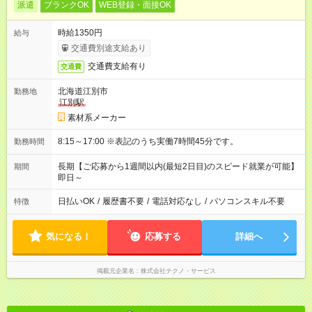
派遣
ブランクOK
WEB登録・面接OK
時給1350円
給与
交通費別途支給あり
交通費支給有り
交通費
北海道江別市
勤務地
江別駅
素材系メーカー
8:15～17:00 ※表記のうち実働7時間45分です。
勤務時間
長期【ご応募から1週間以内(最短2日目)のスピード就業が可能】
期間
即日～
日払いOK
/
履歴書不要
/
電話対応なし
/
パソコンスキル不要
特徴
気になる！
応募する
詳細へ
掲載元企業名
株式会社テクノ・サービス