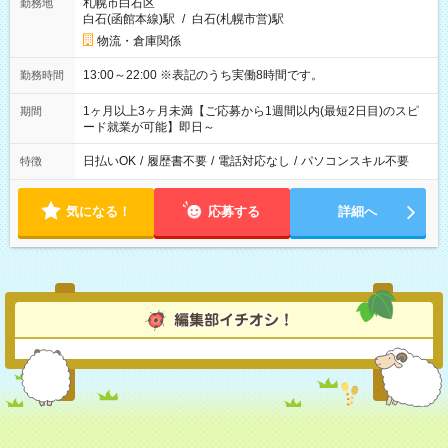
札幌市白石区
勤務地
白石(函館本線)駅
/
白石(札幌市営)駅
物流・倉庫関係
13:00～22:00 ※表記のうち実働8時間です。
勤務時間
1ヶ月以上3ヶ月未満【ご応募から1週間以内(最短2日目)のスピ
期間
ード就業が可能】即日～
日払いOK
/
履歴書不要
/
電話対応なし
/
パソコンスキル不要
特徴
気になる！
応募する
詳細へ