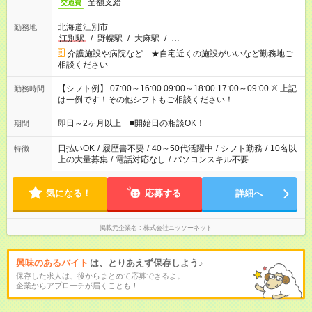
全額支給
交通費
北海道江別市
勤務地
江別駅
/
野幌駅
/
大麻駅
/
…
介護施設や病院など ★自宅近くの施設がいいなど勤務地ご
相談ください
【シフト例】 07:00～16:00 09:00～18:00 17:00～09:00 ※ 上記
勤務時間
は一例です！その他シフトもご相談ください！
即日～2ヶ月以上 ■開始日の相談OK！
期間
日払いOK
/
履歴書不要
/
40～50代活躍中
/
シフト勤務
/
10名以
特徴
上の大量募集
/
電話対応なし
/
パソコンスキル不要
気になる！
応募する
詳細へ
掲載元企業名
株式会社ニッソーネット
興味のあるバイト
は、とりあえず保存しよう♪
保存した求人は、後からまとめて応募できるよ。
企業からアプローチが届くことも！