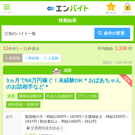
0
メニュー
気になる！
ログイン
検索結果
条件の変更
江別のバイト一覧
11
1,336
件中
1
～
11
件表示
平均時給:
円
新着順
時給順
人気順
掲載日：2026.08.08
未読
NEW
3ヵ月で68万円稼ぐ！未経験OK＊おばあちゃん
のお話相手など＊
派遣
職種未経験OK
社会人未経験OK
ブランクOK
WEB登録・面接OK
無資格の方：時給1300円～1625円 / 介護福祉士：時給1550円～
給与
1937円 / 初任者以上：時給1450円～1812円
交通費別途支給あり