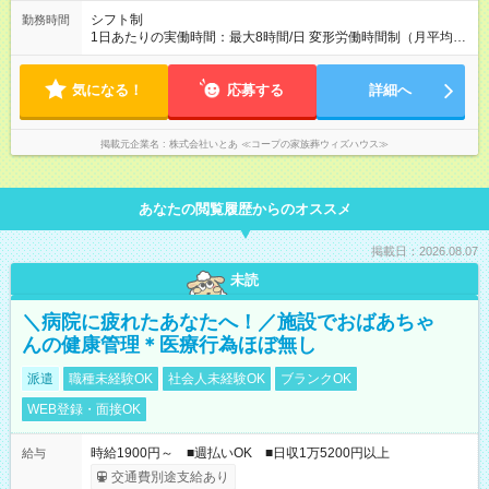
シフト制
勤務時間
1日あたりの実働時間：最大8時間/日 変形労働時間制（月平均実
働173.8時間） ～勤務例～ 9：00～18：00など ※担当のお通
夜・ご葬儀によって、7:00～16:00、11:00～20:00などの勤務に
気になる！
なることもあります。 ＜残業は月20h以下＞ 完全分業制を導入
応募する
詳細へ
していることで残業は少なめ。プライベートも大切にできま
す。
掲載元企業名
株式会社いとあ ≪コープの家族葬ウィズハウス≫
あなたの閲覧履歴からのオススメ
掲載日：2026.08.07
未読
＼病院に疲れたあなたへ！／施設でおばあちゃ
んの健康管理＊医療行為ほぼ無し
派遣
職種未経験OK
社会人未経験OK
ブランクOK
WEB登録・面接OK
時給1900円～ ■週払いOK ■日収1万5200円以上
給与
交通費別途支給あり