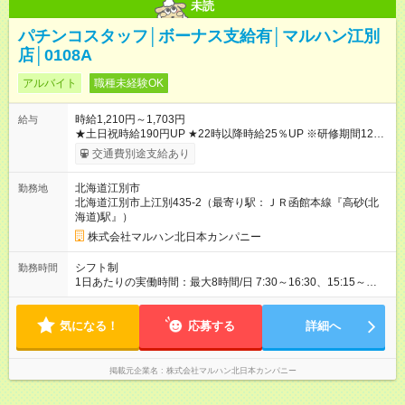
未読
パチンコスタッフ│ボーナス支給有│マルハン江別
店│0108A
アルバイト
職種未経験OK
時給1,210円～1,703円
給与
★土日祝時給190円UP ★22時以降時給25％UP ※研修期間125時
間(最大250時間)までは、時給1110円 【試用期間】試用期間な
交通費別途支給あり
し
北海道江別市
勤務地
北海道江別市上江別435-2（最寄り駅：ＪＲ函館本線『高砂(北
海道)駅』）
株式会社マルハン北日本カンパニー
シフト制
勤務時間
1日あたりの実働時間：最大8時間/日 7:30～16:30、15:15～
24:15 実働1日4時間 ・最低勤務日数：週2日 ★フリーター・学
生・既婚者・未経験者歓迎！ ★土日勤務できる方歓迎
気になる！
応募する
詳細へ
掲載元企業名
株式会社マルハン北日本カンパニー