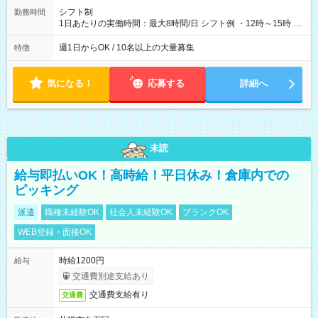
シフト制
勤務時間
1日あたりの実働時間：最大8時間/日 シフト例 ・12時～15時 入
社後、就業可能シフトをご確認の上、申請してください。
週1日からOK / 10名以上の大量募集
特徴
気になる！
応募する
詳細へ
未読
給与即払いOK！高時給！平日休み！倉庫内での
ピッキング
派遣
職種未経験OK
社会人未経験OK
ブランクOK
WEB登録・面接OK
時給1200円
給与
交通費別途支給あり
交通費支給有り
交通費