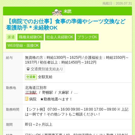
掲載日：2026.07.31
未読
【病院でのお仕事】食事の準備やシーツ交換など
看護助手＊未経験OK
派遣
職種未経験OK
社会人未経験OK
ブランクOK
WEB登録・面接OK
無資格の方：時給1300円～1625円 / 介護福祉士：時給1550円～
給与
1937円 / 初任者以上：時給1450円～1812円
交通費別途支給あり
全額支給
交通費
北海道江別市
勤務地
江別駅
/
野幌駅
/
大麻駅
/
…
病院 ★勤務地選べます！
【シフト例】 07:00～16:00 09:00～18:00 17:00～09:00 ※ 上記
勤務時間
は一例です！その他シフトもご相談ください！
即日～2ヶ月以上
期間