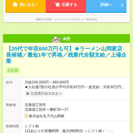
気になる！
応募する
詳細へ
掲載元企業名
ユースタイルラボラトリー株式会社
未読
【20代で年収600万円も可】★ラーメン山岡家店
長候補／最短1年で昇格／残業代全額支給／上場企
業
正社員
月給240,000円～360,000円
給与
★入社後7割の社員が平均月収30万円～ 総支給：月収30万円～
35万円 （内訳例） 基本給 24万円～ 残業手当 5万円～6万円
交通費別途支給あり
（1分単位で全額支給）（月30時間想定） 深夜手当 1万円～2
万円（月30時間想定） ※経験・能力により、優遇いたします。
北海道江別市
勤務地
※勤務時間により深夜割増手当支給 ◎残業代は1分単位で全額支
北海道江別市一番町30ー27
給！ ◎固定残業代なし ◎入社時の給与は経験やスキルなどを考
慮して決定します。 ◎残業代は別途全額支給します。 ＼昇格に
株式会社丸千代山岡家
合わせてしっかり給与UP／ ◎一般社員：月収30万円～36万円 ※
⽉30時間分の残業時間および深夜⼿当を含んだ想定給与です ◎
シフト制
勤務時間
店長：45万円以上 ◎ミドル店長：46万円以上 ◎ミドル店長（最
1日あたりの実働時間：最大8時間/日 ＜シフト例＞ ・