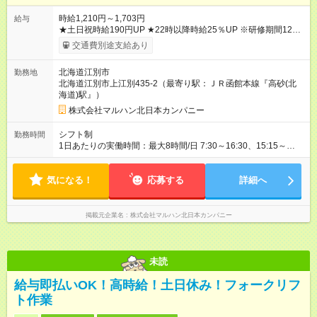
時給1,210円～1,703円
給与
★土日祝時給190円UP ★22時以降時給25％UP ※研修期間125時
間(最大250時間)までは、時給1110円 【試用期間】試用期間な
交通費別途支給あり
し
北海道江別市
勤務地
北海道江別市上江別435-2（最寄り駅：ＪＲ函館本線『高砂(北
海道)駅』）
株式会社マルハン北日本カンパニー
シフト制
勤務時間
1日あたりの実働時間：最大8時間/日 7:30～16:30、15:15～
24:15 実働1日4時間 ・最低勤務日数：週2日 ★フリーター・学
生・既婚者・未経験者歓迎！ ★土日勤務できる方歓迎
気になる！
応募する
詳細へ
掲載元企業名
株式会社マルハン北日本カンパニー
未読
給与即払いOK！高時給！土日休み！フォークリフ
ト作業