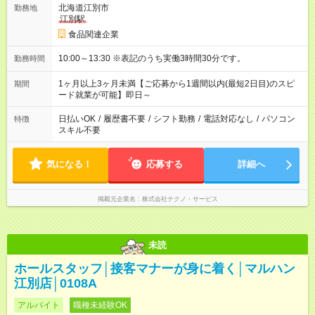
北海道江別市
勤務地
江別駅
食品関連企業
10:00～13:30 ※表記のうち実働3時間30分です。
勤務時間
1ヶ月以上3ヶ月未満【ご応募から1週間以内(最短2日目)のスピ
期間
ード就業が可能】即日～
日払いOK
/
履歴書不要
/
シフト勤務
/
電話対応なし
/
パソコン
特徴
スキル不要
気になる！
応募する
詳細へ
掲載元企業名
株式会社テクノ・サービス
未読
ホールスタッフ│接客マナーが身に着く│マルハン
江別店│0108A
アルバイト
職種未経験OK