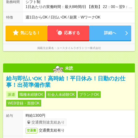
シフト制
勤務時間
1日あたりの実働時間：最大8時間/日 【夜勤】 22：00～翌9：
00 ※週1日～OK ／ 夜勤専従 ＊＊ 勤務時間例 ＊＊ ■22時か
ら翌7時 ■23時から翌8時 ■24時から翌9時 など ※上記の時間
週1日からOK / 日払いOK / 副業・WワークOK
特徴
内で8時間勤務（休憩1時間）ご利用者様により、時間は異なり
ます。 ※曜日固定（毎週同じ曜日での勤務となります）
気になる！
応募する
詳細へ
掲載元企業名
ユースタイルラボラトリー株式会社
未読
給与即払いOK！高時給！平日休み！日勤のお仕
事！出荷準備作業
派遣
職種未経験OK
社会人未経験OK
ブランクOK
WEB登録・面接OK
時給1300円
給与
交通費別途支給あり
交通費支給有り
交通費