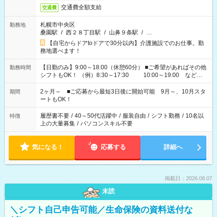
交通費全額支給
交通費
札幌市中央区
勤務地
桑園駅
/
西２８丁目駅
/
山鼻９条駅
/
…
【自宅からドアtoドアで30分以内】介護施設でのお仕事。勤
務地選べます！
【日勤のみ】9:00～18:00（休憩60分） ■ご希望があればその他
勤務時間
シフトもOK！ （例）8:30～17:30 10:00～19:00 など
「家族とお休みを合わせたい」 「できれば残業はしたくない」
など、あなたのご希望に沿ったお仕事をご紹介します！ ※Wワ
2ヶ月～ ■ご応募から最短3日後に開始可能 9月～、10月スタ
期間
ーク希望の方へ 今ご覧のお仕事で希望する勤務時間と、もう1つ
ートもOK！
のお仕事の勤務時間。 合計で週40時間を超える場合は応募でき
ません
履歴書不要
/
40～50代活躍中
/
服装自由
/
シフト勤務
/
10名以
特徴
上の大量募集
/
パソコンスキル不要
気になる！
応募する
詳細へ
掲載日：2026.08.07
未読
＼シフト自己申告可能／生命保険の資料送付な