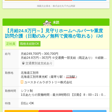
で、ブランクがある方も安心して成長できます。
掲載元企業名
株式会社丸千代山岡家
未読
【月給24.9万円～】見守りホームヘルパー✨重度
訪問介護（日勤のみ／無料で資格が取れる） /Jd
正社員
職種未経験OK
月給249,700円～300,700円
給与
月給24.9万円～30万円 ※交通費一部支給（既定あり） ※経験・
能力を考慮して決定します 【入社後のモデル月収（無資格・未
交通費別途支給あり
経験入社の場合）】 ［入社］ 無資格・未経験／月収21.1万円
［半年～1年］ 実務者研修取得／月収24.9万円 ［入社1年～2
北海道江別市
勤務地
年半］ ジュニアMGR／月収31.6万円 ［入社2年半］ マネー
北海道江別市東光町（最寄り駅：
江別駅
）
ジャー／月収36万円以上 ※経験・能力等を考慮。 【試用期間】
試用期間あり 試用期間の長さ：2ヶ月 ※ 雇用形態と給与に、本
ユースタイルラボラトリー株式会社
採用時と異なる部分があります。 雇用形態：本採用時と同じで
す。 給与：月給 211,700円 ～ 300,700円
シフト制
勤務時間
1日あたりの実働時間：最大8時間/日 【日勤】 8：00～21：00
＊＊ 勤務時間例 ＊＊ ■8時から17時 ■9時から18時 ■10時か
ら19時 など ※上記の時間内で8時間勤務（休憩1時間）ご利用
日払いOK
特徴
者様により、時間は異なります。 ※完全週休2日制・シフト制
（希望休あり）