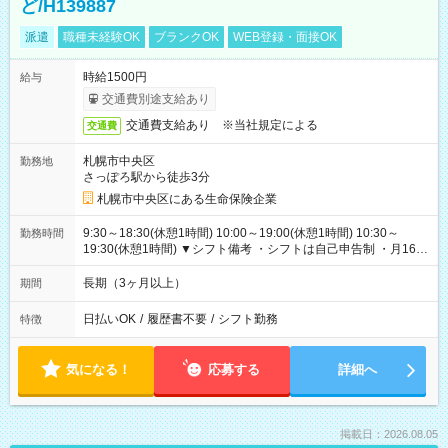
ど/H139887
派遣
職種未経験OK
ブランクOK
WEB登録・面接OK
時給1500円
給与
交通費別途支給あり
交通費支給あり ※当社規定による
交通費
札幌市中央区
勤務地
さっぽろ駅から徒歩3分
札幌市中央区にある生命保険企業
9:30～18:30(休憩1時間) 10:00～19:00(休憩1時間) 10:30～
勤務時間
19:30(休憩1時間) ▼シフト備考 ・シフトは自己申告制 ・月160
時間の出勤必須
長期（3ヶ月以上）
期間
日払いOK
/
履歴書不要
/
シフト勤務
特徴
気になる！
応募する
詳細へ
掲載日：2026.08.05