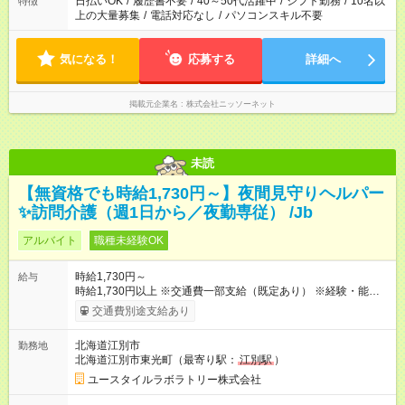
日払いOK
/
履歴書不要
/
40～50代活躍中
/
シフト勤務
/
10名以
特徴
上の大量募集
/
電話対応なし
/
パソコンスキル不要
気になる！
応募する
詳細へ
掲載元企業名
株式会社ニッソーネット
未読
【無資格でも時給1,730円～】夜間見守りヘルパー
✨訪問介護（週1日から／夜勤専従） /Jb
アルバイト
職種未経験OK
時給1,730円～
給与
時給1,730円以上 ※交通費一部支給（既定あり） ※経験・能力を
考慮して決定します 【収入例】 週1回勤務の場合：1,730円×8時
交通費別途支給あり
間×4回=5万5,360円 週3回勤務の場合：1,730円×8時間×12回
=16万6,080円 【試用期間】試用期間あり 試用期間の長さ：2ヶ
北海道江別市
勤務地
月 ※ 雇用形態と給与に、本採用時と異なる部分があります。 雇
北海道江別市東光町（最寄り駅：
江別駅
）
用形態：本採用時と同じです。 給与：時給 1,510円以上
ユースタイルラボラトリー株式会社