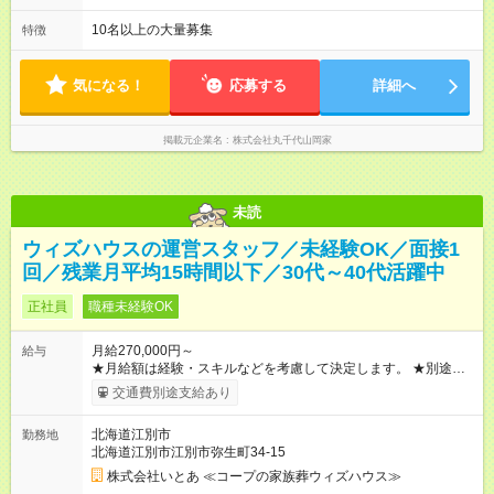
上位）：⇒60万円以上 ◎SV：70万円以上 ハンドブックや実技チ
9:00~18:00（早番固定） ・12:00~21:00（遅番固定） ・18:00~
ェック等、客観的な評価によって、昇格していきます。 【試用
翌3:00（夜勤固定） ※2週間～1ヶ月ごとにローテーション ※24
10名以上の大量募集
特徴
期間】試用期間あり 試用期間の長さ：3ヶ月 雇用形態、給与は
時間営業ではない店舗への配属希望も考慮 ◎月平均残業時間：
本採用時と同じです。 ＜研修体制に自信あり！＞ 入社後は、研
30時間前後（1~2時間 / 日）
修センターで基本から学び直すことが可能です。配属後も、ベ
気になる！
応募する
詳細へ
テランスタッフがマンツーマンでサポート。さらに、1ヶ月後に
は再び研修センターで調理技術を磨く集中研修を受けられるの
で、ブランクがある方も安心して成長できます。
掲載元企業名
株式会社丸千代山岡家
未読
ウィズハウスの運営スタッフ／未経験OK／面接1
回／残業月平均15時間以下／30代～40代活躍中
正社員
職種未経験OK
月給270,000円～
給与
★月給額は経験・スキルなどを考慮して決定します。 ★別途、
賞与（年2回）のほか、残業代などの各種手当があります。 【試
交通費別途支給あり
用期間】試用期間なし
北海道江別市
勤務地
北海道江別市江別市弥生町34-15
株式会社いとあ ≪コープの家族葬ウィズハウス≫