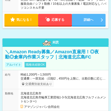
服装自由
/
シフト勤務
/
10名以上の大量募集
/
電話対応なし
/
パ
ソコンスキル不要
気になる！
応募する
詳細へ
未読
＼Amazon Ready募集／Amazon直雇用！◎夜
勤◎倉庫内作業スタッフ｜北海道北広島FC
アルバイト
職種未経験OK
時給1,200円～1,500円
給与
交通費：一部支給 （日額2，450円を上限に、出勤日数に応じて
実費支給） ※22:00～翌5:00までは時給25%UP！ ■給与前払い
交通費別途支給あり
制度あり ※前払い額の上限あり、手数料無料（Amazon負担）
そのほか所定の条件が適用されます 【試用期間】試用期間なし
北海道北広島市
勤務地
北海道北広島市輪厚工業団地1-3-5(北海道北広島フルフィルメン
トセンター)
アマゾンジャパン合同会社