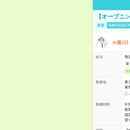
【オープニン
派遣
職種未経験O
≪週3日
無
給与
交
東
勤務地
巣
9:
勤務時間
夜
残
望