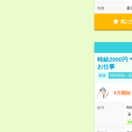
週
特徴
気に
時給2000
お仕事
派遣
WEB登録・面
9月開始
時給
給与
交