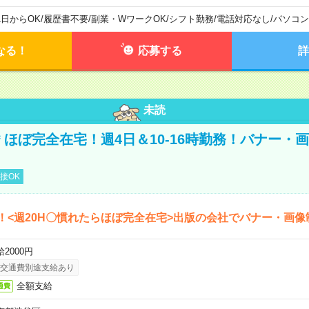
1日からOK
/
履歴書不要
/
副業・WワークOK
/
シフト勤務
/
電話対応なし
/
パソコン
なる！
応募する
詳
未読
円＊ほぼ完全在宅！週4日＆10-16時勤務！バナー・
接OK
！<週20H〇慣れたらほぼ完全在宅>出版の会社でバナー・画像
2000円
交通費別途支給あり
全額支給
通費