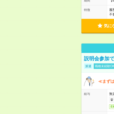
【
期間
履
特徴
不
気に
説明会参加で
派遣
職種未経験O
≪まずは
無
給与
交