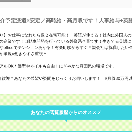
介予定派遣×安定／高時給・高月収です！人事給与+英
り】お仕事になれたら週２在宅可能！ 英語が使える！社内に外国人の
の企業です！自動車開発を行っている外資系企業です！生きてる英語に
なofficeでテンションあがる！有楽町駅からすぐ＊親会社は就職したい
か環境○働きやすさ重視＊
アルOK＊髪型やネイルも自由！にぎやかな雰囲気の職場です。
遣歓迎＊あなたの希望や疑問をじっくりお伺いします！ #月収30万円以
あなたの閲覧履歴からのオススメ