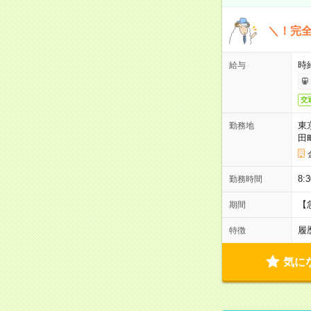
＼！完全
時
給与
交
東
勤務地
田
8:
勤務時間
【
期間
履
特徴
気に