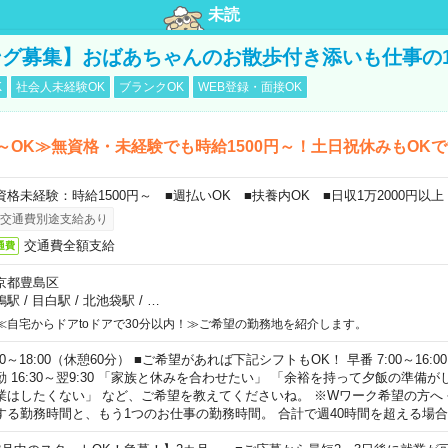
未読
グ募集】おばあちゃんのお散歩付き添いも仕事の
K
社会人未経験OK
ブランクOK
WEB登録・面接OK
～OK≫無資格・未経験でも時給1500円～！土日祝休みもOK
資格未経験：時給1500円～ ■週払いOK ■扶養内OK ■日収1万2000円以上
交通費別途支給あり
交通費全額支給
通費
京都豊島区
鴨駅
/
目白駅
/
北池袋駅
/
…
≪自宅からドアtoドアで30分以内！≫ご希望の勤務地を紹介します。
00～18:00（休憩60分） ■ご希望があれば下記シフトもOK！ 早番 7:00～16:00 遅
勤 16:30～翌9:30 「家族と休みを合わせたい」 「余裕を持って夕飯の準備
業はしたくない」 など、ご希望を教えてくださいね。 ※Wワーク希望の方へ
する勤務時間と、もう1つのお仕事の勤務時間。 合計で週40時間を超える場