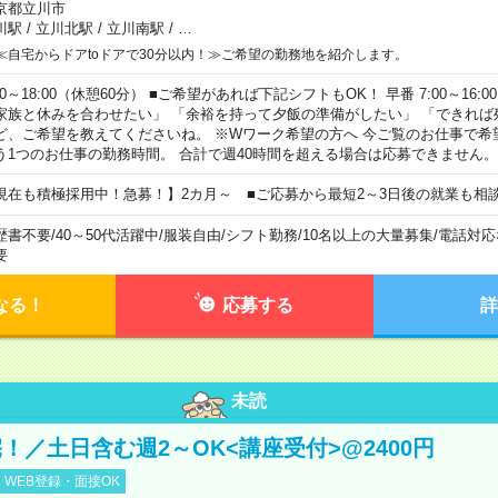
京都立川市
川駅
/
立川北駅
/
立川南駅
/
…
≪自宅からドアtoドアで30分以内！≫ご希望の勤務地を紹介します。
00～18:00（休憩60分） ■ご希望があれば下記シフトもOK！ 早番 7:00～16:00 遅
家族と休みを合わせたい」 「余裕を持って夕飯の準備がしたい」 「できれば
ど、ご希望を教えてくださいね。 ※Wワーク希望の方へ 今ご覧のお仕事で希
う1つのお仕事の勤務時間。 合計で週40時間を超える場合は応募できません。
現在も積極採用中！急募！】2カ月～ ■ご応募から最短2～3日後の就業も相
歴書不要
/
40～50代活躍中
/
服装自由
/
シフト勤務
/
10名以上の大量募集
/
電話対応
要
なる！
応募する
詳
未読
！／土日含む週2～OK<講座受付>@2400円
WEB登録・面接OK