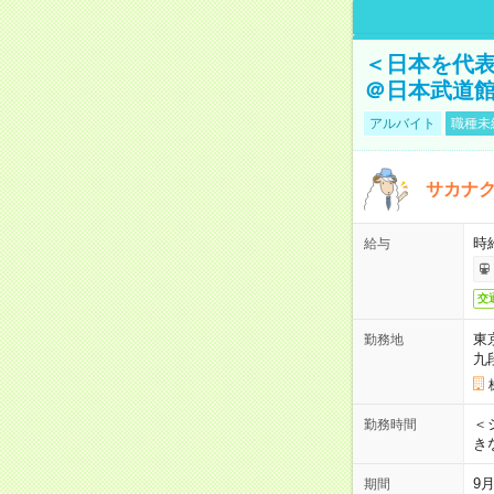
＜日本を代
＠日本武道
アルバイト
職種未
サカナク
時
給与
交
東
勤務地
九
＜シ
勤務時間
き
9
期間