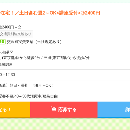
在宅！／土日含む週2～OK<講座受付>@2400円
給2400円＋交
交通費別途支給あり
交通費実費支給（当社規定あり）
通費
京都港区
町(東京都)駅から徒歩4分
/
三田(東京都)駅から徒歩7分
金融関連
30～12:30
急募】即日～長期 ※8月～OK！
歴書不要
/
40～50代活躍中
/
服装自由
なる！
応募する
詳