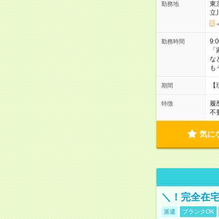
東
勤務地
立
9:
勤務時間
「
な
も
【
期間
履
特徴
不
気に
＼！完全在宅
派遣
ブランクOK