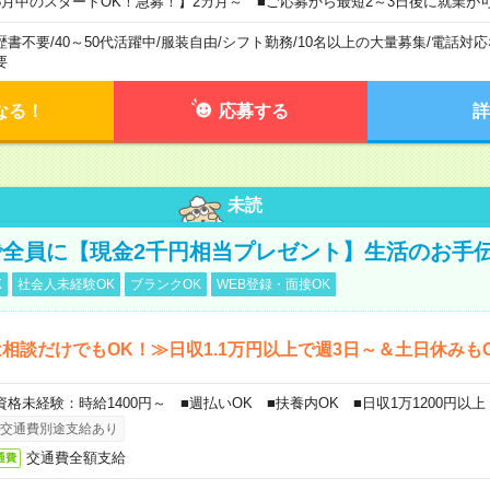
8月中のスタートOK！急募！】2カ月～ ■ご応募から最短2～3日後に就業が
歴書不要
/
40～50代活躍中
/
服装自由
/
シフト勤務
/
10名以上の大量募集
/
電話対応
要
なる！
応募する
詳
未読
全員に【現金2千円相当プレゼント】生活のお手
K
社会人未経験OK
ブランクOK
WEB登録・面接OK
相談だけでもOK！≫日収1.1万円以上で週3日～＆土日休みも
資格未経験：時給1400円～ ■週払いOK ■扶養内OK ■日収1万1200円以上
交通費別途支給あり
交通費全額支給
通費