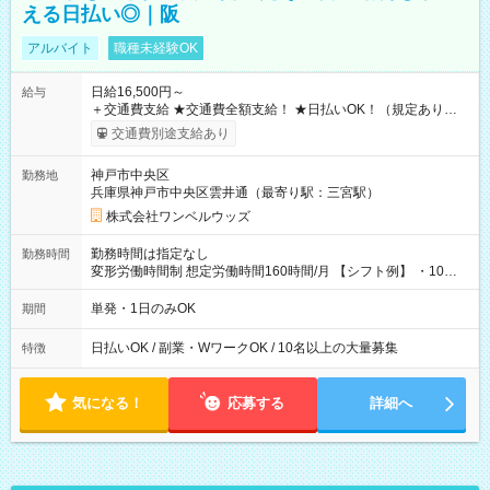
える日払い◎｜阪
アルバイト
職種未経験OK
日給16,500円～
給与
＋交通費支給 ★交通費全額支給！ ★日払いOK！（規定あり） ┗
働いたその日に現金GET♪ お仕事後はコンビニATMから 日払
交通費別途支給あり
い分を引き落とせます！ 【試用期間】試用期間なし
神戸市中央区
勤務地
兵庫県神戸市中央区雲井通（最寄り駅：三宮駅）
株式会社ワンベルウッズ
勤務時間は指定なし
勤務時間
変形労働時間制 想定労働時間160時間/月 【シフト例】 ・10：
00～20：00
単発・1日のみOK
期間
日払いOK / 副業・WワークOK / 10名以上の大量募集
特徴
気になる！
応募する
詳細へ