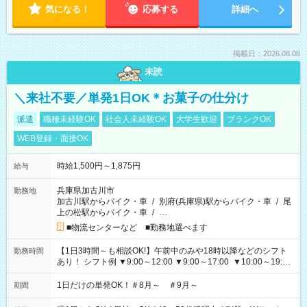
気になる！
応募する
詳細へ
掲載日：2026.08.08
未読
＼来社不要／単発1日OK＊お菓子の仕分け
派遣
職種未経験OK
社会人未経験OK
大学生歓迎
ブランクOK
WEB登録・面接OK
時給1,500円～1,875円
給与
兵庫県加古川市
勤務地
加古川駅からバイク・車
/
別府(兵庫県)駅からバイク・車
/
尾
上の松駅からバイク・車
/
…
■物流センターなど ■勤務地選べます
【1日3時間～も相談OK!】午前中のみや18時以降などのシフト
勤務時間
あり！ シフト例 ▼9:00～12:00 ▼9:00～17:00 ▼10:00～19:00
▼18:00～21:00
1日だけの単発OK！＃8月～ ＃9月～
期間