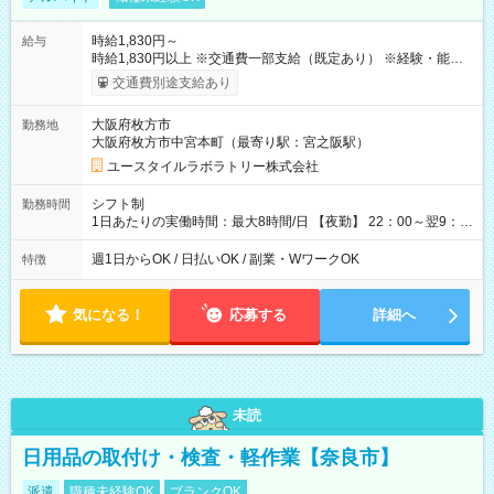
時給1,830円～
給与
時給1,830円以上 ※交通費一部支給（既定あり） ※経験・能力を
考慮して決定します 【収入例】 週1回勤務の場合：1,830円×8時
交通費別途支給あり
間×4回=5万8,560円 週3回勤務の場合：1,830円×8時間×12回
=17万5,680円 【試用期間】試用期間あり 試用期間の長さ：2ヶ
大阪府枚方市
勤務地
月 ※ 雇用形態と給与に、本採用時と異なる部分があります。 雇
大阪府枚方市中宮本町（最寄り駅：宮之阪駅）
用形態：本採用時と同じです。 給与：時給 1,610円以上
ユースタイルラボラトリー株式会社
シフト制
勤務時間
1日あたりの実働時間：最大8時間/日 【夜勤】 22：00～翌9：
00 ※週1日～OK ／ 夜勤専従 ＊＊ 勤務時間例 ＊＊ ■22時か
ら翌7時 ■23時から翌8時 ■24時から翌9時 など ※上記の時間
週1日からOK / 日払いOK / 副業・WワークOK
特徴
内で8時間勤務（休憩1時間）ご利用者様により、時間は異なり
ます。 ※曜日固定（毎週同じ曜日での勤務となります）
気になる！
応募する
詳細へ
未読
日用品の取付け・検査・軽作業【奈良市】
派遣
職種未経験OK
ブランクOK