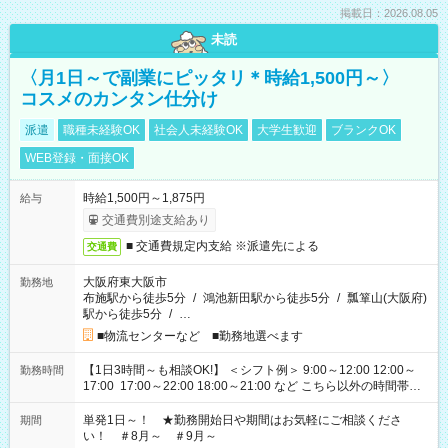
掲載日：2026.08.05
未読
〈月1日～で副業にピッタリ＊時給1,500円～〉
コスメのカンタン仕分け
派遣
職種未経験OK
社会人未経験OK
大学生歓迎
ブランクOK
WEB登録・面接OK
時給1,500円～1,875円
給与
交通費別途支給あり
■ 交通費規定内支給 ※派遣先による
交通費
大阪府東大阪市
勤務地
布施駅から徒歩5分
/
鴻池新田駅から徒歩5分
/
瓢箪山(大阪府)
駅から徒歩5分
/
…
■物流センターなど ■勤務地選べます
【1日3時間～も相談OK!】 ＜シフト例＞ 9:00～12:00 12:00～
勤務時間
17:00 17:00～22:00 18:00～21:00 など こちら以外の時間帯も
お気軽にご相談ください！
単発1日～！ ★勤務開始日や期間はお気軽にご相談くださ
期間
い！ ＃8月～ ＃9月～