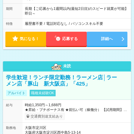
長期【ご応募から1週間以内(最短2日目)のスピード就業が可能】
期間
即日～
履歴書不要
/
電話対応なし
/
パソコンスキル不要
特徴
気になる！
応募する
詳細へ
未読
学生歓迎！ランチ限定勤務！ラーメン店│ラー
メン店「豚山 新大阪店」「425」
アルバイト
職種未経験OK
時給1,350円～1,688円
給与
★昇給・プチボーナス有 ★前払い可（稼働分） 【試用期間】試
用期間なし
交通費別途支給あり
大阪市淀川区
勤務地
大阪府大阪市淀川区西中島5-13-14