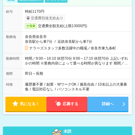
時給1170円
給与
交通費別途支給あり
交通費全額支給(上限13000円)
交通費
奈良県奈良市
勤務地
奈良駅から車7分
/
近鉄奈良駅から車7分
ナラーズスタッフ多数活躍中の職場／奈良市東九条町
時間／9:00～16:10 休憩70分 9:00～17:10 休憩70分 上記いずれ
勤務時間
かの時間 ※業務内容によって選べる時間が異なります 期間／即
日～長期安定 スタート日は相談可能！ 勤務日／月～金の週4日
～でOK！
即日～長期
期間
履歴書不要
/
副業・WワークOK
/
服装自由
/
10名以上の大量募
特徴
集
/
電話対応なし
/
パソコンスキル不要
気になる！
応募する
詳細へ
未読