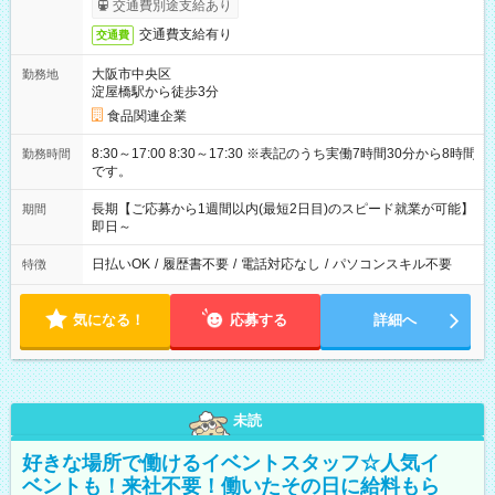
交通費別途支給あり
交通費支給有り
交通費
大阪市中央区
勤務地
淀屋橋駅から徒歩3分
食品関連企業
8:30～17:00 8:30～17:30 ※表記のうち実働7時間30分から8時間
勤務時間
です。
長期【ご応募から1週間以内(最短2日目)のスピード就業が可能】
期間
即日～
日払いOK
/
履歴書不要
/
電話対応なし
/
パソコンスキル不要
特徴
気になる！
応募する
詳細へ
未読
好きな場所で働けるイベントスタッフ☆人気イ
ベントも！来社不要！働いたその日に給料もら