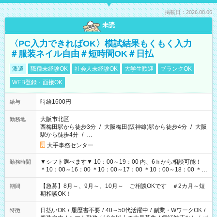
掲載日：2026.08.06
未読
〈PC入力できればOK〉模試結果もくもく入力
＃服装ネイル自由＃短時間OK＃日払
派遣
職種未経験OK
社会人未経験OK
大学生歓迎
ブランクOK
WEB登録・面接OK
時給1600円
給与
大阪市北区
勤務地
西梅田駅から徒歩3分
/
大阪梅田(阪神線)駅から徒歩4分
/
大阪
駅から徒歩4分
/
…
大手事務センター
▼シフト選べます▼ 10：00～19：00 内、6ｈから相談可能！
勤務時間
＊10：00～16：00 ＊10：00～17：00 ＊10：00～18：00 ＊
11：00～19：00 ＊12：00～19：00 ＊13：00～19：00
【急募】8月～、9月～、10月～ ご相談OKです ＃2カ月～短
期間
期相談OK！
日払いOK
/
履歴書不要
/
40～50代活躍中
/
副業・WワークOK
/
特徴