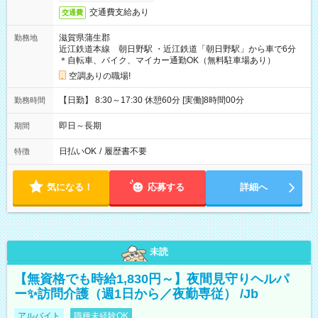
交通費支給あり
交通費
滋賀県蒲生郡
勤務地
近江鉄道本線 朝日野駅 ・近江鉄道「朝日野駅」から車で6分
＊自転車、バイク、マイカー通勤OK（無料駐車場あり）
空調ありの職場!
【日勤】 8:30～17:30 休憩60分 [実働]8時間00分
勤務時間
即日～長期
期間
日払いOK
/
履歴書不要
特徴
気になる！
応募する
詳細へ
未読
【無資格でも時給1,830円～】夜間見守りヘルパ
ー✨訪問介護（週1日から／夜勤専従） /Jb
アルバイト
職種未経験OK