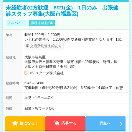
未経験者の方歓迎 8/21(金) 1日のみ 出張健
診スタッフ募集(大阪市福島区)
アルバイト
職種未経験OK
時給1,200円～1,200円
給与
いずれの業務も 1,200円/時 交通費別途支給となります 【試用
期間】試用期間なし
交通費別途支給あり
大阪市福島区
勤務地
大阪府大阪市福島区野田（最寄り駅：JR環状線「野田」駅
大阪メトロ千日前線「玉川」駅）
HSJスターズ株式会社
6:45～14:00
勤務時間
実働時間：6時間30分/日 8/21(金)：6:50集合-14:00終了（休憩
45分)
単発・1日のみOK
期間
副業・WワークOK
特徴
気になる！
応募する
詳細へ