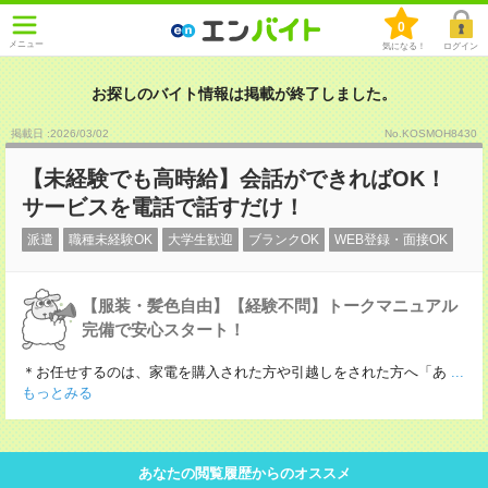
0
メニュー
気になる！
ログイン
お探しのバイト情報は掲載が終了しました。
掲載日 :2026
/
03
/
02
No.KOSMOH8430
【未経験でも高時給】会話ができればOK！
サービスを電話で話すだけ！
派遣
職種未経験OK
大学生歓迎
ブランクOK
WEB登録・面接OK
【服装・髪色自由】【経験不問】トークマニュアル
完備で安心スタート！
＊お任せするのは、家電を購入された方や引越しをされた方へ「あ
...
もっとみる
あなたの閲覧履歴からのオススメ