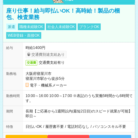
座り仕事！給与即払いOK！高時給！製品の梱
包、検査業務
派遣
職種未経験OK
社会人未経験OK
ブランクOK
WEB登録・面接OK
時給1400円
給与
交通費別途支給あり
交通費支給有り
交通費
大阪府寝屋川市
勤務地
寝屋川市駅から徒歩5分
電子・機械系メーカー
10:00～16:00 10:00～17:00 ※表記のうち実働5時間から6時間で
勤務時間
す。
長期【ご応募から1週間以内(最短2日目)のスピード就業が可能】
期間
即日～
日払いOK
/
履歴書不要
/
電話対応なし
/
パソコンスキル不要
特徴