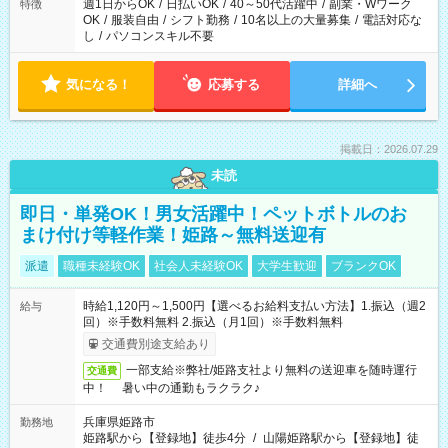
週1日からOK
/
日払いOK
/
40～50代活躍中
/
副業・Wワーク
特徴
OK
/
服装自由
/
シフト勤務
/
10名以上の大量募集
/
電話対応な
し
/
パソコンスキル不要
気になる！
応募する
詳細へ
掲載日：2026.07.29
未読
即日・単発OK！男女活躍中！ペットボトルのお
まけ付け等軽作業！姫路～無料送迎有
派遣
職種未経験OK
社会人未経験OK
大学生歓迎
ブランクOK
時給1,120円～1,500円【選べるお給料支払い方法】1.振込（週2
給与
回）※手数料無料 2.振込（月1回）※手数料無料
交通費別途支給あり
一部支給※弊社/姫路支社より無料の送迎車を随時運行
交通費
中！ 暑い中の通勤もラクラク♪
兵庫県姫路市
勤務地
姫路駅から【登録地】徒歩4分
/
山陽姫路駅から【登録地】徒