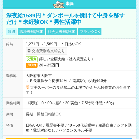
未読
深夜給1589円＊ダンボールを開けて中身を移す
だけ＊未経験OK＊男性活躍中
派遣
職種未経験OK
社会人未経験OK
ブランクOK
1,271円 ～1,589円 ＊日払いOK
給与
交通費別途支給あり
嬉しい全額支給（社内規定あり）
交通費
20～25万円
月収例
大阪府東大阪市
勤務地
ＪＲ長瀬駅から徒歩15分
/
南巽駅から徒歩10分
大手スーパーの食品加工の工場でかんたん軽作業のお仕事で
す！
〈夜勤〉 0：00～翌8：30 実働：7.5時間 休憩：60分
勤務時間
長期 開始日相談OK
期間
日払いOK
/
履歴書不要
/
40～50代活躍中
/
服装自由
/
シフト勤
特徴
務
/
電話対応なし
/
パソコンスキル不要