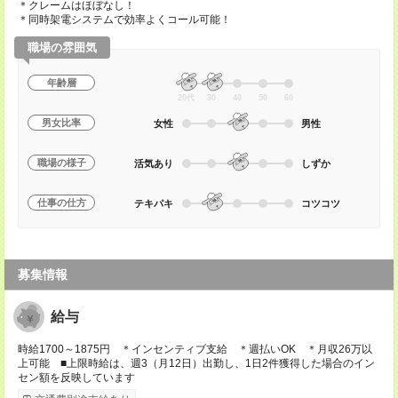
＊クレームはほぼなし！
＊同時架電システムで効率よくコール可能！
職場の雰囲気
年齢層
20代
30
40
50
60
男女比率
女性
男性
職場の様子
活気あり
しずか
仕事の仕方
テキパキ
コツコツ
募集情報
給与
時給1700～1875円 ＊インセンティブ支給 ＊週払いOK ＊月収26万以
上可能 ■上限時給は、週3（月12日）出勤し、1日2件獲得した場合のイン
セン額を反映しています