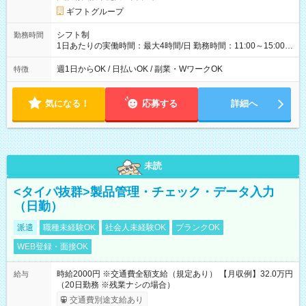
ギフトグループ
シフト制
勤務時間
1日あたりの実働時間：最大4時間/日 勤務時間：11:00～15:00
（実働4時間） ★週1日～勤務OK！ ★土日のみ・平日のみも
OK！ ★シフト自己申告制！ ★残業なし！次の予定も立てやすい
週1日からOK / 日払いOK / 副業・WワークOK
特徴
♪
気になる！
応募する
詳細へ
未読
<タイパ抜群>製品管理・チェック・データ入力
（日勤）
派遣
職種未経験OK
社会人未経験OK
ブランクOK
WEB登録・面接OK
時給2000円 ※交通費全額支給（規定あり） 【月収例】32.0万円
給与
（20日勤務 ※残業ナシの場合）
交通費別途支給あり