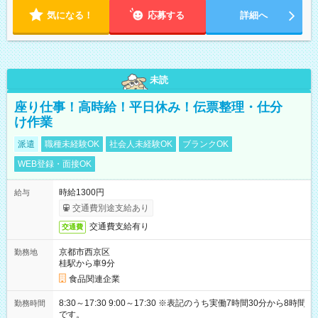
気になる！
応募する
詳細へ
未読
座り仕事！高時給！平日休み！伝票整理・仕分
け作業
派遣
職種未経験OK
社会人未経験OK
ブランクOK
WEB登録・面接OK
時給1300円
給与
交通費別途支給あり
交通費支給有り
交通費
京都市西京区
勤務地
桂駅から車9分
食品関連企業
8:30～17:30 9:00～17:30 ※表記のうち実働7時間30分から8時間
勤務時間
です。