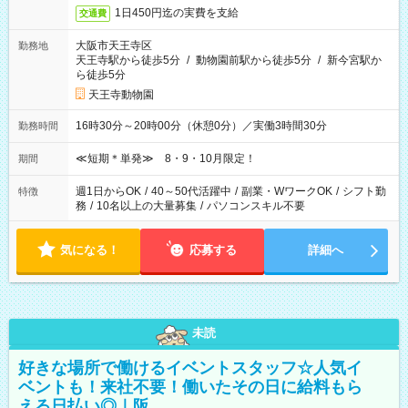
1日450円迄の実費を支給
交通費
大阪市天王寺区
勤務地
天王寺駅から徒歩5分
/
動物園前駅から徒歩5分
/
新今宮駅か
ら徒歩5分
天王寺動物園
16時30分～20時00分（休憩0分）／実働3時間30分
勤務時間
≪短期＊単発≫ 8・9・10月限定！
期間
週1日からOK
/
40～50代活躍中
/
副業・WワークOK
/
シフト勤
特徴
務
/
10名以上の大量募集
/
パソコンスキル不要
気になる！
応募する
詳細へ
未読
好きな場所で働けるイベントスタッフ☆人気イ
ベントも！来社不要！働いたその日に給料もら
える日払い◎｜阪