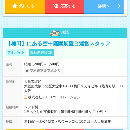
気になる！
応募する
詳細へ
未読
【梅田】にある空中庭園展望台運営スタッフ
アルバイト
職種未経験OK
時給1,200円～1,500円
給与
交通費別途支給あり
大阪市北区
勤務地
大阪府大阪市北区大淀中1-1-88 梅田スカイビル（最寄り駅：JR
大阪）
株式会社ＫＦＢコーポレーション
シフト制
勤務時間
1日あたりの実働時間：5時間~8時間の間 シフト例 ・
9:30~18:00 実働7.5時間 ・9:30~14:30 実働5時間 ・
16:00~21:30 実働5.5時間
週1日からOK / 副業・WワークOK / 10名以上の大量募集
特徴