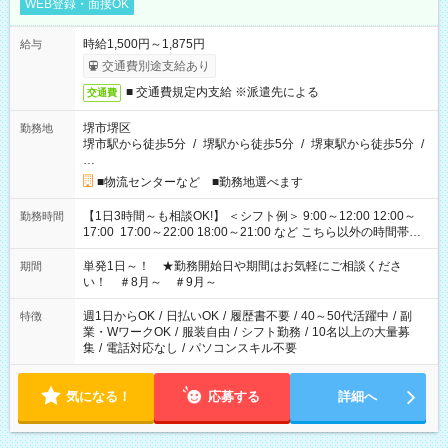
WEB登録・面接OK
時給1,500円～1,875円
給与
交通費別途支給あり
■ 交通費規定内支給 ※派遣先による
交通費
堺市堺区
勤務地
堺市駅から徒歩5分
/
堺駅から徒歩5分
/
堺東駅から徒歩5分
/
…
■物流センターなど ■勤務地選べます
【1日3時間～も相談OK!】 ＜シフト例＞ 9:00～12:00 12:00～
勤務時間
17:00 17:00～22:00 18:00～21:00 など こちら以外の時間帯も
お気軽にご相談ください！
単発1日～！ ★勤務開始日や期間はお気軽にご相談くださ
期間
い！ ＃8月～ ＃9月～
週1日からOK
/
日払いOK
/
履歴書不要
/
40～50代活躍中
/
副
特徴
業・WワークOK
/
服装自由
/
シフト勤務
/
10名以上の大量募
集
/
電話対応なし
/
パソコンスキル不要
気になる！
応募する
詳細へ