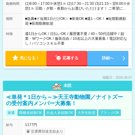
(1)9:00～17:00※休憩1ｈ (2)17:30～21:30 (3)21:15～翌8:00※休
勤務時間
憩1ｈ 日勤・夕勤・夜勤からお選びいただけます！ ご希望に合
わせて働けるお仕事です(*^^*) 【その他選べる勤務時間】 8-17
時/9-17時/9-18時/10-18時/11-21時/18-22時/20-翌4時/21-翌5
■急募■ド短期1日だけOK☆ ■単発OK ■週1～OK！ ■短期勤務歓
期間
時/22-翌6時/0-翌8時 ご自身のご都合で選んで頂ける完全自由シ
迎 ■長期勤務歓迎
フト！
週1日からOK
/
日払いOK
/
履歴書不要
/
40～50代活躍中
/
副
特徴
業・WワークOK
/
服装自由
/
10名以上の大量募集
/
電話対応な
し
/
パソコンスキル不要
気になる！
応募する
詳細へ
掲載日：2026.08.07
未読
≪単発＊1日から～≫天王寺動物園／ナイトズー
の受付案内メンバー大募集！
派遣
職種未経験OK
社会人未経験OK
大学生歓迎
ブランクOK
1177円
給与
交通費別途支給あり