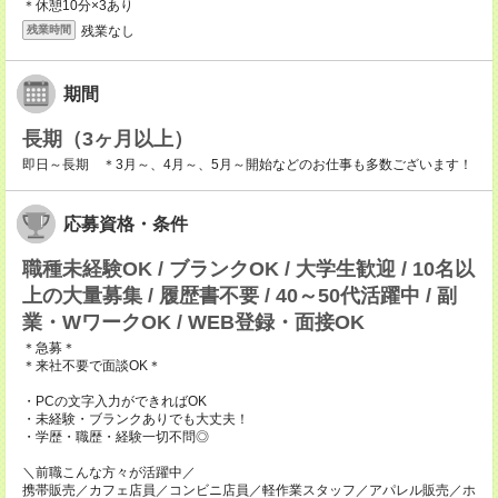
＊休憩10分×3あり
残業なし
残業時間
期間
長期（3ヶ月以上）
即日～長期 ＊3月～、4月～、5月～開始などのお仕事も多数ございます！
応募資格・条件
職種未経験OK / ブランクOK / 大学生歓迎 / 10名以
上の大量募集 / 履歴書不要 / 40～50代活躍中 / 副
業・WワークOK / WEB登録・面接OK
＊急募＊
＊来社不要で面談OK＊
・PCの文字入力ができればOK
・未経験・ブランクありでも大丈夫！
・学歴・職歴・経験一切不問◎
＼前職こんな方々が活躍中／
携帯販売／カフェ店員／コンビニ店員／軽作業スタッフ／アパレル販売／ホ