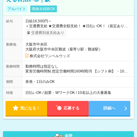
アルバイト
職種未経験OK
日給16,500円～
給与
＋交通費支給 ★交通費全額支給！ ★日払いOK！（規定あり） ┗
働いたその日に現金GET♪ お仕事後はコンビニATMから 日払
交通費別途支給あり
い分を引き落とせます！ 【試用期間】試用期間なし
大阪市中央区
勤務地
大阪府大阪市中央区難波（最寄り駅：難波駅）
株式会社ワンベルウッズ
勤務時間は指定なし
勤務時間
変形労働時間制 想定労働時間160時間/月 【シフト例】 ・10：
00～20：00
単発・1日のみOK
期間
日払いOK / 副業・WワークOK / 10名以上の大量募集
特徴
気になる！
応募する
詳細へ
未読