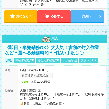
服装自由
/
シフト勤務
/
10名以上の大量募集
/
電話対応なし
/
パ
ソコンスキル不要
気になる！
応募する
詳細へ
掲載日：2026.07.30
未読
《即日・単発勤務OK》大人気！書類の封入作業
など＊選べる勤務時間＊日払い手渡し〇
派遣
職種未経験OK
社会人未経験OK
大学生歓迎
ブランクOK
時給1284円～1605円
給与
交通費別途支給あり
上限1,000円/日
交通費
大阪市西淀川区
勤務地
御幣島駅から徒歩10分
/
千船駅から徒歩12分
/
尼崎(阪神線)駅
から【登録地】徒歩1分
/
…
兵庫・大阪エリアの物流倉庫内