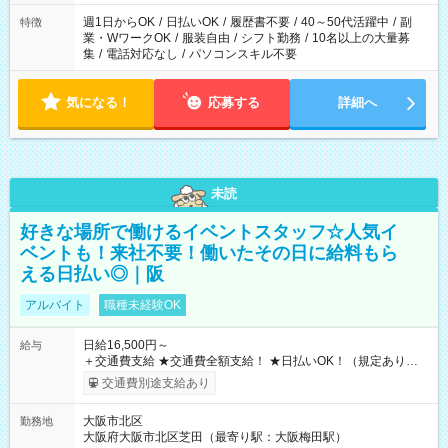
週1日からOK
/
日払いOK
/
履歴書不要
/
40～50代活躍中
/
副
特徴
業・WワークOK
/
服装自由
/
シフト勤務
/
10名以上の大量募
集
/
電話対応なし
/
パソコンスキル不要
気になる！
応募する
詳細へ
未読
好きな場所で働けるイベントスタッフ☆人気イ
ベントも！来社不要！働いたその日に給料もら
える日払い◎｜阪
アルバイト
職種未経験OK
日給16,500円～
給与
＋交通費支給 ★交通費全額支給！ ★日払いOK！（規定あり） ┗
働いたその日に現金GET♪ お仕事後はコンビニATMから 日払
交通費別途支給あり
い分を引き落とせます！ 【試用期間】試用期間なし
大阪市北区
勤務地
大阪府大阪市北区芝田（最寄り駅：大阪梅田駅）