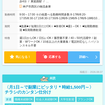
歩4分
/
東姫路駅
/
…
神戸市西区の物流倉庫
9:00～17:00 その他選べる勤務時間多数 8-17時/8:20-
勤務時間
17:05/8:30-17:15/8:30-17:50/9-12時/9-15時/9-17時/9-18時/10-
18時 などなど！ ご都合に合わせてお選びいただけます〇
■急募■ド短期1日だけOK☆ ■単発OK ■週1～OK！ ■短期勤務歓
期間
迎 ■長期勤務歓迎
週1日からOK
/
日払いOK
/
履歴書不要
/
40～50代活躍中
/
副
特徴
業・WワークOK
/
10名以上の大量募集
/
電話対応なし
/
パソコ
ンスキル不要
気になる！
応募する
詳細へ
掲載日：2026.08.07
未読
〈月1日～で副業にピッタリ＊時給1,500円～〉
チラシのカンタン仕分け
派遣
職種未経験OK
社会人未経験OK
大学生歓迎
ブランクOK