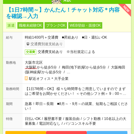
NEW
【1日7時間～】かんたん！チャット対応＊内容
を確認→入力
派遣
職種未経験OK
ブランクOK
WEB登録・面接OK
時給1400円＋交通費 ■昇給あり ■日・週払いOK
給与
交通費別途支給あり
交通費支給あり ※当社規定による
交通費
大阪市北区
勤務地
大阪駅
から徒歩5分
/
梅田(地下鉄)駅から徒歩5分
/
大阪梅田
(阪神線)駅から徒歩5分
/
…
駅近オフィス＊大手企業
【1日7時間～OK】 様々な時間帯をご用意していますので まず
勤務時間
はご希望をお聞かせください！ ＜その他シフト例＞ 9：00～
17：00 11：00～20：00 などなど！その他のお時間もOKです！
急募！即日～長期 ■8月～・9月～の就業、短期もご相談くださ
期間
い！
日払いOK
/
履歴書不要
/
服装自由
/
シフト勤務
/
10名以上の大
特徴
量募集
/
電話対応なし
/
パソコンスキル不要