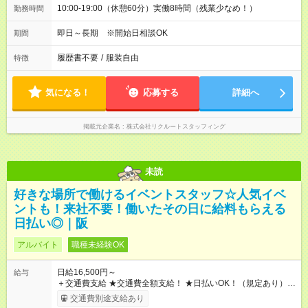
10:00-19:00（休憩60分）実働8時間（残業少なめ！）
勤務時間
即日～長期 ※開始日相談OK
期間
履歴書不要
/
服装自由
特徴
気になる！
応募する
詳細へ
掲載元企業名
株式会社リクルートスタッフィング
未読
好きな場所で働けるイベントスタッフ☆人気イベ
ントも！来社不要！働いたその日に給料もらえる
日払い◎｜阪
アルバイト
職種未経験OK
日給16,500円～
給与
＋交通費支給 ★交通費全額支給！ ★日払いOK！（規定あり） ┗
働いたその日に現金GET♪ お仕事後はコンビニATMから 日払
交通費別途支給あり
い分を引き落とせます！ 【試用期間】試用期間なし