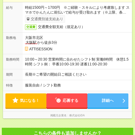
時給1500円～1700円 ※ご経験・スキルにより考慮致します ス
給与
マホでかんたんに前払いで給与が受け取れます（※上限、条件
あり）
交通費別途支給あり
交通費全額支給（規定あり）
交通費
大阪市北区
勤務地
大阪駅
から徒歩3分
ATTISESSION
10:00～20:30 営業時間に合わせたシフト制 実働8時間 休憩1.5
勤務時間
時間 シフト例： 早番10:00-19:30 遅番11:00-20:30
長期※ご希望の開始日ご相談ください
期間
服装自由
/
シフト勤務
特徴
気になる！
応募する
詳細へ
掲載元企業名
株式会社iDA
こちらの条件も追加しませんか？