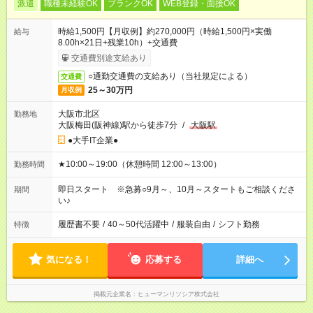
派遣
職種未経験OK
ブランクOK
WEB登録・面接OK
時給1,500円【月収例】約270,000円（時給1,500円×実働
給与
8.00h×21日+残業10h）+交通費
交通費別途支給あり
○通勤交通費の支給あり（当社規定による）
交通費
25～30万円
月収例
大阪市北区
勤務地
大阪梅田(阪神線)駅から徒歩7分
/
大阪駅
●大手IT企業●
★10:00～19:00（休憩時間 12:00～13:00）
勤務時間
即日スタート ※急募○9月～、10月～スタートもご相談くださ
期間
い♪
履歴書不要
/
40～50代活躍中
/
服装自由
/
シフト勤務
特徴
気になる！
応募する
詳細へ
掲載元企業名
ヒューマンリソシア株式会社