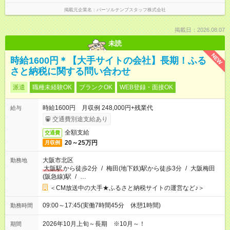
掲載元企業名
パーソルテンプスタッフ株式会社
掲載日：2026.08.07
未読
NEW
時給1600円＊【大手サイトの会社】長期！ふる
さと納税に関する問い合わせ
派遣
職種未経験OK
ブランクOK
WEB登録・面接OK
時給1600円 月収例 248,000円+残業代
給与
交通費別途支給あり
全額支給
交通費
20～25万円
月収例
大阪市北区
勤務地
大阪駅
から徒歩2分
/
梅田(地下鉄)駅から徒歩3分
/
大阪梅田
(阪急線)駅
/
…
＜CM放送中の大手★ふるさと納税サイトの運営など♪＞
09:00～17:45(実働7時間45分 休憩1時間)
勤務時間
2026年10月上旬～長期 ※10月～！
期間