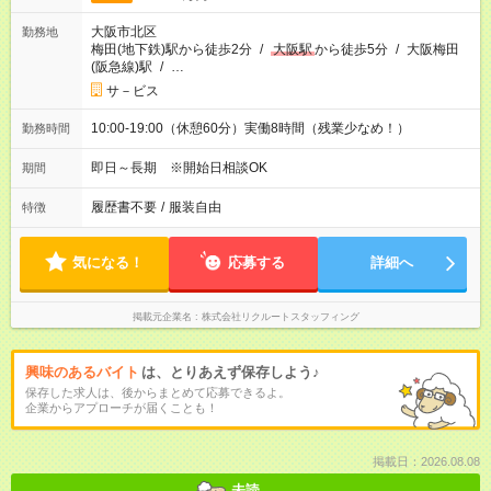
大阪市北区
勤務地
梅田(地下鉄)駅から徒歩2分
/
大阪駅
から徒歩5分
/
大阪梅田
(阪急線)駅
/
…
サ－ビス
10:00-19:00（休憩60分）実働8時間（残業少なめ！）
勤務時間
即日～長期 ※開始日相談OK
期間
履歴書不要
/
服装自由
特徴
気になる！
応募する
詳細へ
掲載元企業名
株式会社リクルートスタッフィング
興味のあるバイト
は、とりあえず保存しよう♪
保存した求人は、後からまとめて応募できるよ。
企業からアプローチが届くことも！
掲載日：2026.08.08
未読