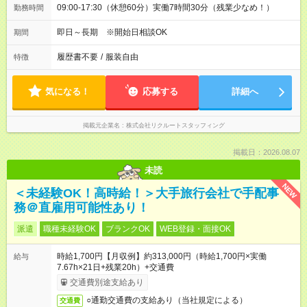
09:00-17:30（休憩60分）実働7時間30分（残業少なめ！）
勤務時間
即日～長期 ※開始日相談OK
期間
履歴書不要
/
服装自由
特徴
気になる！
応募する
詳細へ
掲載元企業名
株式会社リクルートスタッフィング
掲載日：2026.08.07
未読
NEW
＜未経験OK！高時給！＞大手旅行会社で手配事
務＠直雇用可能性あり！
派遣
職種未経験OK
ブランクOK
WEB登録・面接OK
時給1,700円【月収例】約313,000円（時給1,700円×実働
給与
7.67h×21日+残業20h）+交通費
交通費別途支給あり
○通勤交通費の支給あり（当社規定による）
交通費