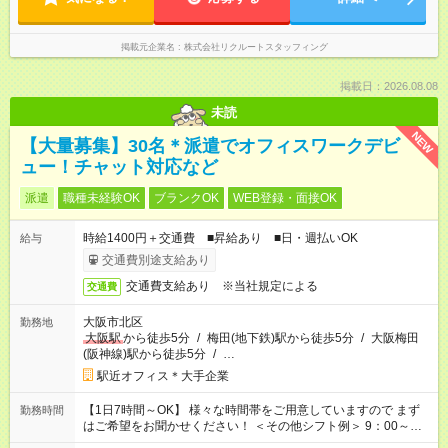
掲載元企業名
株式会社リクルートスタッフィング
掲載日：2026.08.08
未読
NEW
【大量募集】30名＊派遣でオフィスワークデビ
ュー！チャット対応など
派遣
職種未経験OK
ブランクOK
WEB登録・面接OK
時給1400円＋交通費 ■昇給あり ■日・週払いOK
給与
交通費別途支給あり
交通費支給あり ※当社規定による
交通費
大阪市北区
勤務地
大阪駅
から徒歩5分
/
梅田(地下鉄)駅から徒歩5分
/
大阪梅田
(阪神線)駅から徒歩5分
/
…
駅近オフィス＊大手企業
【1日7時間～OK】 様々な時間帯をご用意していますので まず
勤務時間
はご希望をお聞かせください！ ＜その他シフト例＞ 9：00～
17：00 11：00～20：00 などなど！その他のお時間もOKです！