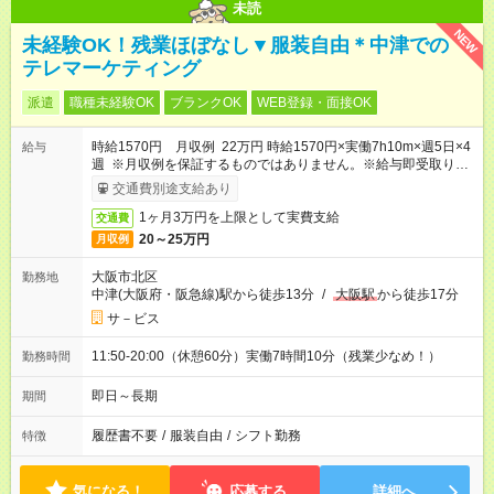
未読
NEW
未経験OK！残業ほぼなし▼服装自由＊中津での
テレマーケティング
派遣
職種未経験OK
ブランクOK
WEB登録・面接OK
時給1570円 月収例 22万円 時給1570円×実働7h10m×週5日×4
給与
週 ※月収例を保証するものではありません。※給与即受取りサ
ービス利用可（利用条件有）
交通費別途支給あり
1ヶ月3万円を上限として実費支給
交通費
20～25万円
月収例
大阪市北区
勤務地
中津(大阪府・阪急線)駅から徒歩13分
/
大阪駅
から徒歩17分
サ－ビス
11:50-20:00（休憩60分）実働7時間10分（残業少なめ！）
勤務時間
即日～長期
期間
履歴書不要
/
服装自由
/
シフト勤務
特徴
気になる！
応募する
詳細へ