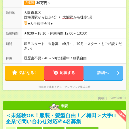
30万円～
月収例
大阪市北区
勤務地
西梅田駅から徒歩4分
/
大阪駅
から徒歩5分
●大手旅行会社●
★9:30～18:10（休憩時間 12:00～13:00）
勤務時間
即日スタート ※急募 ○9月～、10月～スタートもご相談くだ
期間
さい♪
履歴書不要
/
40～50代活躍中
/
服装自由
特徴
気になる！
応募する
詳細へ
掲載元企業名
ヒューマンリソシア株式会社
掲載日：2026.08.07
未読
NEW
＜未経験OK！服装・髪型自由！／梅田＞大手IT
企業で問い合わせ対応＠4名募集