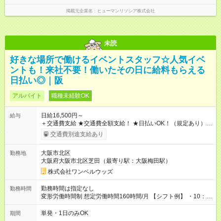
掲載元企業名
ヒューマンリソシア株式会社
未読
好きな場所で働けるイベントスタッフ☆人気イベ
ントも！来社不要！働いたその日に給料もらえる
日払い◎｜阪
アルバイト
職種未経験OK
日給16,500円～
給与
＋交通費支給 ★交通費全額支給！ ★日払いOK！（規定あり） ┗
働いたその日に現金GET♪ お仕事後はコンビニATMから 日払
交通費別途支給あり
い分を引き落とせます！ 【試用期間】試用期間なし
大阪市北区
勤務地
大阪府大阪市北区芝田（最寄り駅：大阪梅田駅）
株式会社ワンベルウッズ
勤務時間は指定なし
勤務時間
変形労働時間制 想定労働時間160時間/月 【シフト例】 ・10：
00～20：00
単発・1日のみOK
期間