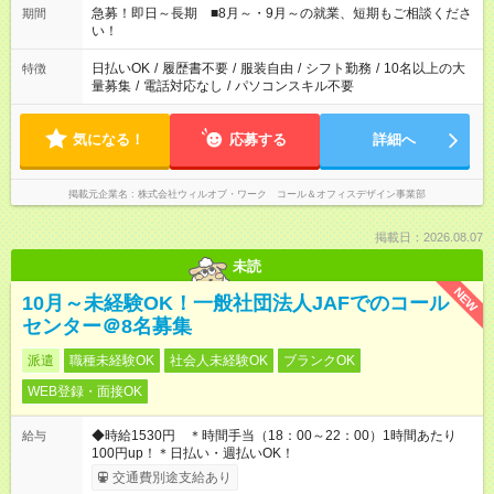
急募！即日～長期 ■8月～・9月～の就業、短期もご相談くださ
期間
い！
日払いOK
/
履歴書不要
/
服装自由
/
シフト勤務
/
10名以上の大
特徴
量募集
/
電話対応なし
/
パソコンスキル不要
気になる！
応募する
詳細へ
掲載元企業名
株式会社ウィルオブ・ワーク コール＆オフィスデザイン事業部
掲載日：2026.08.07
未読
NEW
10月～未経験OK！一般社団法人JAFでのコール
センター＠8名募集
派遣
職種未経験OK
社会人未経験OK
ブランクOK
WEB登録・面接OK
◆時給1530円 ＊時間手当（18：00～22：00）1時間あたり
給与
100円up！＊日払い・週払いOK！
交通費別途支給あり