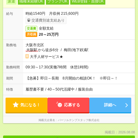
派遣
職種未経験OK
ブランクOK
WEB登録・面接OK
時給1540円 月収例 215,600円
給与
交通費別途支給あり
全額支給
交通費
20～25万円
月収例
大阪市北区
勤務地
大阪駅
から徒歩6分
/
梅田(地下鉄)駅
大手人材サービス★
09:30～17:30(実働7時間 休憩1時間)
勤務時間
【急募】即日～長期 8月開始の相談OK！ ※即日～！
期間
履歴書不要
/
40～50代活躍中
/
服装自由
特徴
気になる！
応募する
詳細へ
掲載元企業名
パーソルテンプスタッフ株式会社
掲載日：2026.08.08