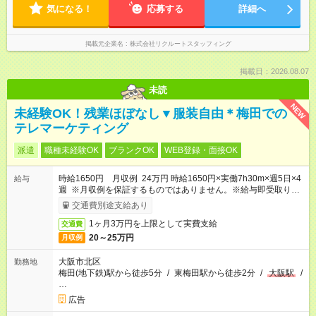
気になる！
応募する
詳細へ
掲載元企業名
株式会社リクルートスタッフィング
掲載日：2026.08.07
未読
NEW
未経験OK！残業ほぼなし▼服装自由＊梅田での
テレマーケティング
派遣
職種未経験OK
ブランクOK
WEB登録・面接OK
時給1650円 月収例 24万円 時給1650円×実働7h30m×週5日×4
給与
週 ※月収例を保証するものではありません。※給与即受取りサ
ービス利用可（利用条件有）
交通費別途支給あり
1ヶ月3万円を上限として実費支給
交通費
20～25万円
月収例
大阪市北区
勤務地
梅田(地下鉄)駅から徒歩5分
/
東梅田駅から徒歩2分
/
大阪駅
/
…
広告