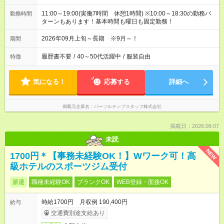
11:00～19:00(実働7時間 休憩1時間) ※10:00～18:30の勤務パ
勤務時間
ターンもあります！基本時間も曜日も固定勤務！
2026年09月上旬～長期 ※9月～！
期間
履歴書不要
/
40～50代活躍中
/
服装自由
特徴
気になる！
応募する
詳細へ
掲載元企業名
パーソルテンプスタッフ株式会社
掲載日：2026.08.07
未読
NEW
1700円＊【事務未経験OK！】Wワーク可！高
級ホテルのスポーツジム受付
派遣
職種未経験OK
ブランクOK
WEB登録・面接OK
時給1700円 月収例 190,400円
給与
交通費別途支給あり