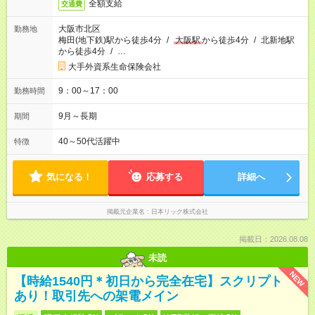
全額支給
交通費
大阪市北区
勤務地
梅田(地下鉄)駅から徒歩4分
/
大阪駅
から徒歩4分
/
北新地駅
から徒歩4分
/
…
大手外資系生命保険会社
9：00～17：00
勤務時間
9月～長期
期間
40～50代活躍中
特徴
気になる！
応募する
詳細へ
掲載元企業名
日本リック株式会社
掲載日：2026.08.08
未読
NEW
【時給1540円＊初日から完全在宅】スクリプト
あり！取引先への架電メイン