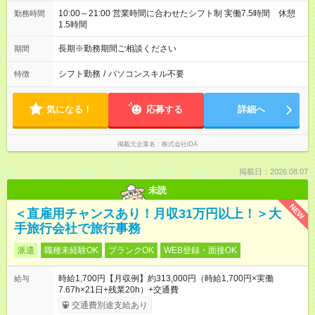
10:00～21:00 営業時間に合わせたシフト制 実働7.5時間 休憩
勤務時間
1.5時間
長期※勤務期間ご相談ください
期間
シフト勤務
/
パソコンスキル不要
特徴
気になる！
応募する
詳細へ
掲載元企業名
株式会社iDA
掲載日：2026.08.07
未読
NEW
＜直雇用チャンスあり！月収31万円以上！＞大
手旅行会社で旅行事務
派遣
職種未経験OK
ブランクOK
WEB登録・面接OK
時給1,700円【月収例】約313,000円（時給1,700円×実働
給与
7.67h×21日+残業20h）+交通費
交通費別途支給あり