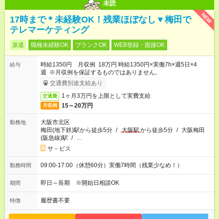
未読
NEW
17時まで＊未経験OK！残業ほぼなし▼梅田で
テレマーケティング
派遣
職種未経験OK
ブランクOK
WEB登録・面接OK
時給1350円 月収例 18万円 時給1350円×実働7h×週5日×4
給与
週 ※月収例を保証するものではありません。
交通費別途支給あり
1ヶ月3万円を上限として実費支給
交通費
15～20万円
月収例
大阪市北区
勤務地
梅田(地下鉄)駅から徒歩5分
/
大阪駅
から徒歩5分
/
大阪梅田
(阪急線)駅
/
…
サ－ビス
09:00-17:00（休憩60分）実働7時間（残業少なめ！）
勤務時間
即日～長期 ※開始日相談OK
期間
履歴書不要
特徴