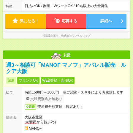
日払いOK / 副業・WワークOK / 10名以上の大量募集
特徴
気になる！
応募する
詳細へ
掲載元企業名
株式会社ワンベルウッズ
未読
週3～相談可「MANOF マノフ」アパレル販売 ル
クア大阪
派遣
ブランクOK
WEB登録・面接OK
時給1500円～1600円 ※ご経験・スキルにより考慮致します
給与
交通費別途支給あり
交通費全額支給（規定あり）
交通費
大阪市北区
勤務地
大阪駅
から徒歩2分
MANOF