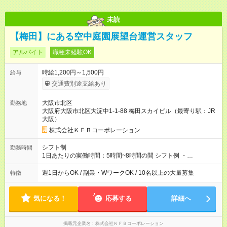
未読
【梅田】にある空中庭園展望台運営スタッフ
アルバイト
職種未経験OK
時給1,200円～1,500円
給与
交通費別途支給あり
大阪市北区
勤務地
大阪府大阪市北区大淀中1-1-88 梅田スカイビル（最寄り駅：JR
大阪）
株式会社ＫＦＢコーポレーション
シフト制
勤務時間
1日あたりの実働時間：5時間~8時間の間 シフト例 ・
9:30~18:00 実働7.5時間 ・9:30~14:30 実働5時間 ・
16:00~21:30 実働5.5時間
週1日からOK / 副業・WワークOK / 10名以上の大量募集
特徴
気になる！
応募する
詳細へ
掲載元企業名
株式会社ＫＦＢコーポレーション