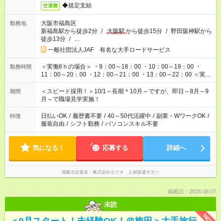
◆規定支給
交通費
大阪市福島区
勤務地
新福島駅から徒歩2分
/
大阪駅
から徒歩15分
/
野田阪神駅から
徒歩13分
/
…
一般社団法人JAF 有名な大手ロードサービス
＜実働8ｈの場合＞ ・9：00～18：00 ・10：00～19：00 ・
勤務時間
11：00～20：00 ・12：00～21：00 ・13：00～22：00 ＜実働
10ｈの場合＞ ・9：00～20：00 ・10：00～21：00 ・11：00
～22：00 ＜休憩なしの5ｈ短時間の場合＞ ・17：00～22：00
＜スピード採用！＞10/1～長期＊10月～ですが、即日～8月～9
期間
月～で職場見学実施！
日払いOK
/
履歴書不要
/
40～50代活躍中
/
副業・WワークOK
/
特徴
服装自由
/
シフト勤務
/
パソコンスキル不要
気になる！
応募する
詳細へ
掲載元企業名
株式会社セリオ 人材派遣サカソ
掲載日：2026.08.07
未読
NEW