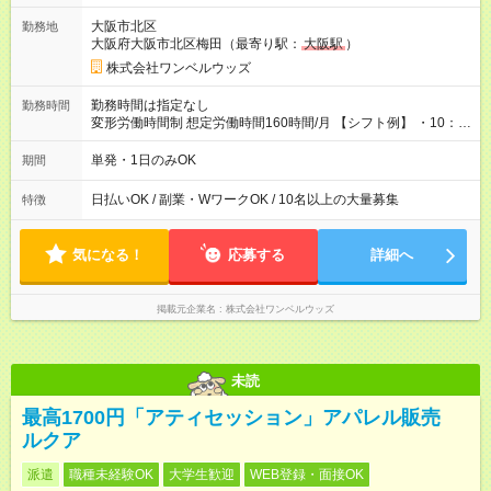
大阪市北区
勤務地
大阪府大阪市北区梅田（最寄り駅：
大阪駅
）
株式会社ワンベルウッズ
勤務時間は指定なし
勤務時間
変形労働時間制 想定労働時間160時間/月 【シフト例】 ・10：
00～20：00
単発・1日のみOK
期間
日払いOK / 副業・WワークOK / 10名以上の大量募集
特徴
気になる！
応募する
詳細へ
掲載元企業名
株式会社ワンベルウッズ
未読
最高1700円「アティセッション」アパレル販売
ルクア
派遣
職種未経験OK
大学生歓迎
WEB登録・面接OK