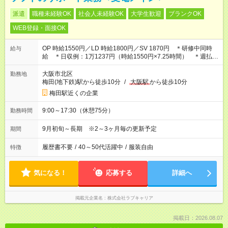
派遣
職種未経験OK
社会人未経験OK
大学生歓迎
ブランクOK
WEB登録・面接OK
OP 時給1550円／LD 時給1800円／SV 1870円 ＊研修中同時
給与
給 ＊日収例：1万1237円（時給1550円×7.25時間） ＊週払い
OK
大阪市北区
勤務地
梅田(地下鉄)駅から徒歩10分
/
大阪駅
から徒歩10分
梅田駅近くの企業
9:00～17:30（休憩75分）
勤務時間
9月初旬～長期 ※2～3ヶ月毎の更新予定
期間
履歴書不要
/
40～50代活躍中
/
服装自由
特徴
気になる！
応募する
詳細へ
掲載元企業名
株式会社ラブキャリア
掲載日：2026.08.07