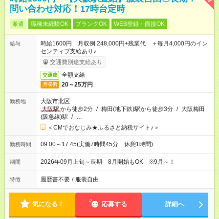
問い合わせ対応！17時台定時
派遣
職種未経験OK
ブランクOK
WEB登録・面接OK
時給1600円 月収例 248,000円+残業代 ＋毎月4,000円のイン
給与
センティブ支給あり♪
交通費別途支給あり
全額支給
交通費
20～25万円
月収例
大阪市北区
勤務地
大阪駅
から徒歩2分
/
梅田(地下鉄)駅から徒歩3分
/
大阪梅田
(阪急線)駅
/
…
＜CMでおなじみ★ふるさと納税サイト♪＞
09:00～17:45(実働7時間45分 休憩1時間)
勤務時間
2026年09月上旬～長期 8月開始もOK ※9月～！
期間
履歴書不要
/
服装自由
特徴
気になる！
応募する
詳細へ