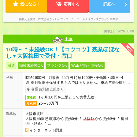
気になる！
応募する
詳細へ
掲載元企業名
株式会社ウィルオブ・ワーク コール＆オフィスデザイン事業部
掲載日：2026.08.08
未読
NEW
10時～＊未経験OK！【コツコツ】残業ほぼな
し▼大阪梅田で受付・窓口
派遣
職種未経験OK
ブランクOK
WEB登録・面接OK
時給1600円 月収例 25万円 時給1600円×実働8h×週5日×4
給与
週 ※月収例を保証するものではありません。※給与即受取りサ
ービス利用可（利用条件有）
交通費別途支給あり
1ヶ月3万円を上限として実費支給
交通費
25～30万円
月収例
大阪市北区
勤務地
大阪梅田(阪急線)駅から徒歩5分
/
大阪駅
から徒歩9分
/
梅田
(地下鉄)駅
/
…
インターネット関連