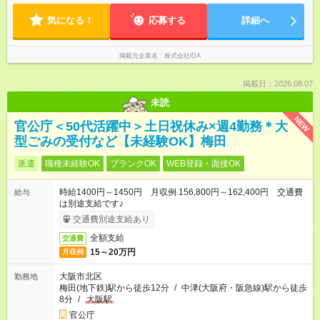
気になる！
応募する
詳細へ
掲載元企業名
株式会社iDA
掲載日：2026.08.07
未読
NEW
官公庁＜50代活躍中＞土日祝休み×週4勤務＊大
型ごみの受付など【未経験OK】梅田
派遣
職種未経験OK
ブランクOK
WEB登録・面接OK
時給1400円～1450円 月収例 156,800円～162,400円 交通費
給与
は別途支給です♪
交通費別途支給あり
全額支給
交通費
15～20万円
月収例
大阪市北区
勤務地
梅田(地下鉄)駅から徒歩12分
/
中津(大阪府・阪急線)駅から徒歩
8分
/
大阪駅
官公庁