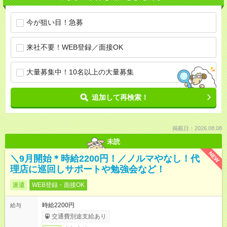
今が狙い目！急募
来社不要！WEB登録／面接OK
大量募集中！10名以上の大量募集
追加して再検索！
掲載日：2026.08.08
未読
NEW
＼9月開始＊時給2200円！／ノルマやなし！代
理店に巡回しサポートや勉強会など！
派遣
WEB登録・面接OK
時給2200円
給与
交通費別途支給あり