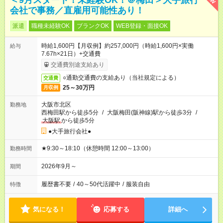
＜9月スタート！未経験OK！＠梅田＞大手旅行
会社で事務／直雇用可能性あり！
派遣
職種未経験OK
ブランクOK
WEB登録・面接OK
時給1,600円【月収例】約257,000円（時給1,600円×実働
給与
7.67h×21日）+交通費
交通費別途支給あり
○通勤交通費の支給あり（当社規定による）
交通費
25～30万円
月収例
大阪市北区
勤務地
西梅田駅から徒歩5分
/
大阪梅田(阪神線)駅から徒歩3分
/
大阪駅
から徒歩5分
●大手旅行会社●
★9:30～18:10（休憩時間 12:00～13:00）
勤務時間
2026年9月～
期間
履歴書不要
/
40～50代活躍中
/
服装自由
特徴
気になる！
応募する
詳細へ