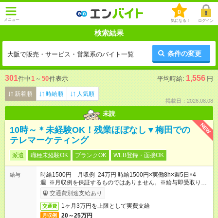
0
メニュー
気になる！
ログイン
検索結果
条件の変更
大阪で販売・サービス・営業系のバイト一覧
301
1,556
件中
1
～
50
件表示
平均時給:
円
新着順
時給順
人気順
掲載日：2026.08.08
未読
NEW
10時～＊未経験OK！残業ほぼなし▼梅田での
テレマーケティング
派遣
職種未経験OK
ブランクOK
WEB登録・面接OK
時給1500円 月収例 24万円 時給1500円×実働8h×週5日×4
給与
週 ※月収例を保証するものではありません。※給与即受取りサ
ービス利用可（利用条件有）
交通費別途支給あり
1ヶ月3万円を上限として実費支給
交通費
20～25万円
月収例