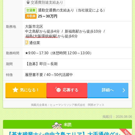
交通費別途支給あり
通勤交通費の支給あり（当社規定による）
交通費
25～30万円
月収例
大阪市北区
勤務地
中之島駅から徒歩4分
/
新福島駅から徒歩10分
/
福島(大阪環状線)駅
から徒歩6分
通信業
★9:00～17:30（休憩時間 12:00～13:00）
勤務時間
【急募】即日～長期
期間
履歴書不要
/
40～50代活躍中
特徴
気になる！
応募する
詳細へ
掲載元企業名
ヒューマンリソシア株式会社 関西オフィス
掲載日：2026.08.06
未読
NEW
【基本残業ナシ＠中之島エリア】大手通信グル