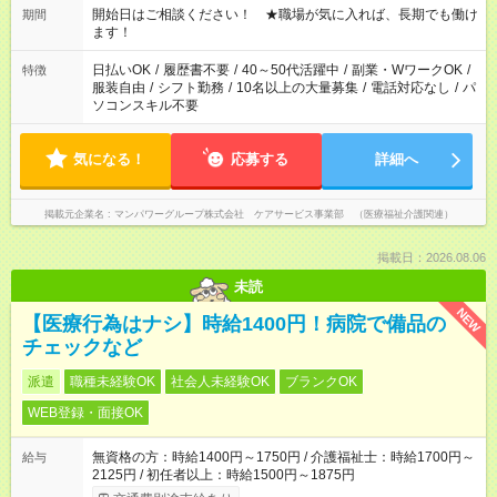
週40時間超の就業はご案内できません ※法令に基づき、週20時
開始日はご相談ください！ ★職場が気に入れば、長期でも働け
期間
間以上勤務は社会保険への加入対象となります ※労働者派遣法
ます！
（日雇い派遣の原則禁止）により、短時間・短期間の就業はご
案内が難しい場合があります
日払いOK
/
履歴書不要
/
40～50代活躍中
/
副業・WワークOK
/
特徴
服装自由
/
シフト勤務
/
10名以上の大量募集
/
電話対応なし
/
パ
ソコンスキル不要
気になる！
応募する
詳細へ
掲載元企業名
マンパワーグループ株式会社 ケアサービス事業部 （医療福祉介護関連）
掲載日：2026.08.06
未読
NEW
【医療行為はナシ】時給1400円！病院で備品の
チェックなど
派遣
職種未経験OK
社会人未経験OK
ブランクOK
WEB登録・面接OK
無資格の方：時給1400円～1750円 / 介護福祉士：時給1700円～
給与
2125円 / 初任者以上：時給1500円～1875円