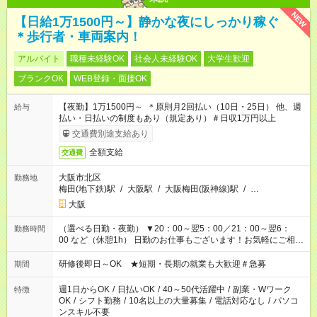
NEW
【日給1万1500円～】静かな夜にしっかり稼ぐ
＊歩行者・車両案内！
アルバイト
職種未経験OK
社会人未経験OK
大学生歓迎
ブランクOK
WEB登録・面接OK
【夜勤】1万1500円～ ＊原則月2回払い（10日・25日） 他、週
給与
払い・日払いの制度もあり（規定あり）＃日収1万円以上
交通費別途支給あり
全額支給
交通費
大阪市北区
勤務地
梅田(地下鉄)駅
/
大阪駅
/
大阪梅田(阪神線)駅
/
…
大阪
（選べる日勤・夜勤） ▼20：00～翌5：00／21：00～翌6：
勤務時間
00 など（休憩1h） 日勤のお仕事もございます！お気軽にご相談
ください！
研修後即日～OK ★短期・長期の就業も大歓迎＃急募
期間
週1日からOK
/
日払いOK
/
40～50代活躍中
/
副業・Wワーク
特徴
OK
/
シフト勤務
/
10名以上の大量募集
/
電話対応なし
/
パソコ
ンスキル不要