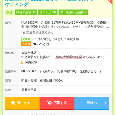
ケティング
派遣
職種未経験OK
ブランクOK
WEB登録・面接OK
時給1430円 月収例 21万円 時給1430円×実働7h30m×週5日×4
給与
週 ※月収例を保証するものではありません。※給与即受取りサ
ービス利用可（利用条件有）
交通費別途支給あり
1ヶ月3万円を上限として実費支給
交通費
20～25万円
月収例
大阪市北区
勤務地
中之島駅から徒歩4分
/
福島(大阪環状線)駅
から徒歩13分
医療関連
08:30-16:45（休憩45分）実働7時間30分（残業少なめ！）
勤務時間
即日～長期 ※開始日相談OK
期間
履歴書不要
特徴
気になる！
応募する
詳細へ