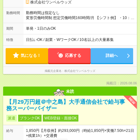
株式会社ワンベルウッズ
勤務時間は指定なし
勤務時間
変形労働時間制 想定労働時間160時間/月 【シフト例】 ・10：
00～20：00
単発・1日のみOK
期間
日払いOK / 副業・WワークOK / 10名以上の大量募集
特徴
気になる！
応募する
詳細へ
掲載元企業名
株式会社ワンベルウッズ
掲載日：2026.08.06
未読
NEW
【月29万円超＠中之島】大手通信会社で給与事
務スーパーバイザー
派遣
ブランクOK
WEB登録・面接OK
1,850円【月収例】約293,000円（時給1,850円×実働7.50h×21日
給与
+残業1h）+交通費