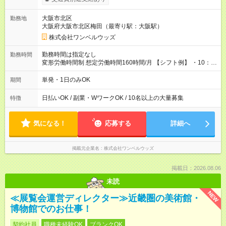
い分を引き落とせます！ 【試用期間】試用期間なし
大阪市北区
勤務地
大阪府大阪市北区梅田（最寄り駅：大阪駅）
株式会社ワンベルウッズ
勤務時間は指定なし
勤務時間
変形労働時間制 想定労働時間160時間/月 【シフト例】 ・10：
00～20：00
単発・1日のみOK
期間
日払いOK / 副業・WワークOK / 10名以上の大量募集
特徴
気になる！
応募する
詳細へ
掲載元企業名
株式会社ワンベルウッズ
掲載日：2026.08.06
未読
NEW
≪展覧会運営ディレクター≫近畿圏の美術館・
博物館でのお仕事！
契約社員
職種未経験OK
ブランクOK