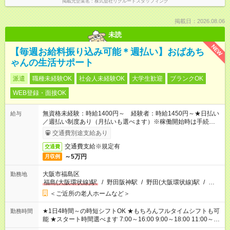
掲載元企業名
株式会社リクルートスタッフィング
掲載日：2026.08.06
未読
NEW
【毎週お給料振り込み可能＊週払い】おばあち
ゃんの生活サポート
派遣
職種未経験OK
社会人未経験OK
大学生歓迎
ブランクOK
WEB登録・面接OK
無資格未経験：時給1400円～ 経験者：時給1450円～★日払い
給与
／週払い制度あり（月払いも選べます）※稼働開始時は手続き完
了次第のお支払いとなります。
交通費別途支給あり
交通費支給※規定有
交通費
～5万円
月収例
大阪市福島区
勤務地
福島(大阪環状線)駅
/
野田阪神駅
/
野田(大阪環状線)駅
/
…
＜ご近所の老人ホームなど＞
★1日4時間～の時短シフトOK ★もちろんフルタイムシフトも可
勤務時間
能 ★スタート時間選べます 7:00～16:00 9:00～18:00 11:00～
20:00 など 残業なし！ ※Wワークの場合、他のお仕事と合わせ