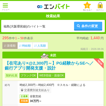
0
メニュー
気になる！
ログイン
検索結果
条件の変更
福島(大阪環状線)のバイト一覧
295
1,440
件中
1
～
50
件表示
平均時給:
円
新着順
時給順
人気順
掲載日：2026.08.06
未読
NEW
【在宅あり×@2,300円～】PG経験からSEへ／
銀行アプリ開発支援・設計
契約社員
ブランクOK
WEB登録・面接OK
時給2,300円～時給2,400円 ※スキル・経験による
給与
交通費別途支給あり
全額支給
交通費
30万円～
月収例