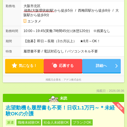
大阪市北区
勤務地
福島(大阪環状線)駅
から徒歩5分
/
西梅田駅から徒歩8分
/
大
阪駅から徒歩9分
エンタメ
10:00～19:45(実働:7時間45分) (休憩120分) ※残業なし
勤務時間
【急募】即日～長期（3カ月以上） ★8月～OK！
期間
履歴書不要
/
電話対応なし
/
パソコンスキル不要
特徴
気になる！
応募する
詳細へ
掲載元企業名
アデコ株式会社
掲載日：2026.08.06
未読
NEW
志望動機も履歴書も不要！日収1.1万円～＊未経
験OKの介護
派遣
職種未経験OK
社会人未経験OK
ブランクOK