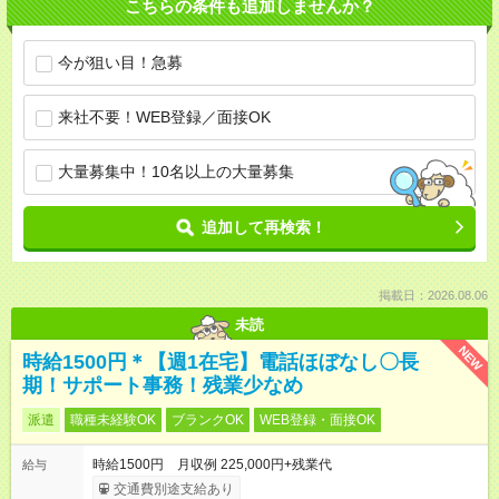
こちらの条件も追加しませんか？
今が狙い目！急募
来社不要！WEB登録／面接OK
大量募集中！10名以上の大量募集
追加して再検索！
掲載日：2026.08.06
未読
NEW
時給1500円＊【週1在宅】電話ほぼなし〇長
期！サポート事務！残業少なめ
派遣
職種未経験OK
ブランクOK
WEB登録・面接OK
時給1500円 月収例 225,000円+残業代
給与
交通費別途支給あり