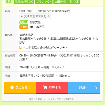
派遣
職種未経験OK
ブランクOK
WEB登録・面接OK
時給1500円 月収例 225,000円+残業代
給与
交通費別途支給あり
全額支給
交通費
20～25万円
月収例
大阪市北区
勤務地
西梅田駅から徒歩5分
/
福島(大阪環状線)駅
から徒歩7分
/
大
阪駅
＜大手電話＆通信会社グループ★＞
09:30～18:00(実働7時間30分 休憩1時間) ※朝はゆっくり9:30
勤務時間
始業！
2026年09月上旬～長期 ※9月～！
期間
履歴書不要
/
40～50代活躍中
/
服装自由
特徴
気になる！
応募する
詳細へ
掲載元企業名
パーソルテンプスタッフ株式会社