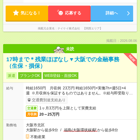
気になる！
応募する
詳細へ
掲載元企業名
テイケイ株式会社 【関西エリア】
掲載日：2026.08.06
未読
NEW
17時まで＊残業ほぼなし▼大阪での金融事務
（生保・損保）
派遣
ブランクOK
WEB登録・面接OK
時給1650円 月収例 23万円 時給1650円×実働7h×週5日×4
給与
週 ※月収例を保証するものではありません。※給与即受取りサ
ービス利用可（利用条件有）
交通費別途支給あり
1ヶ月3万円を上限として実費支給
交通費
20～25万円
月収例
大阪市北区
勤務地
大阪駅から徒歩9分
/
福島(大阪環状線)駅
から徒歩8分
不動産業