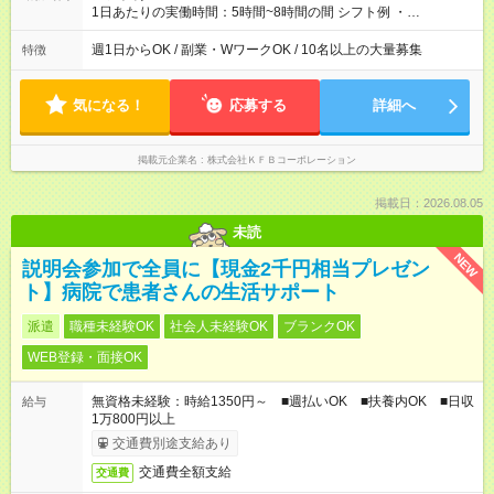
1日あたりの実働時間：5時間~8時間の間 シフト例 ・
9:30~18:00 実働7.5時間 ・9:30~14:30 実働5時間 ・
16:00~21:30 実働5.5時間
週1日からOK / 副業・WワークOK / 10名以上の大量募集
特徴
気になる！
応募する
詳細へ
掲載元企業名
株式会社ＫＦＢコーポレーション
掲載日：2026.08.05
未読
NEW
説明会参加で全員に【現金2千円相当プレゼン
ト】病院で患者さんの生活サポート
派遣
職種未経験OK
社会人未経験OK
ブランクOK
WEB登録・面接OK
無資格未経験：時給1350円～ ■週払いOK ■扶養内OK ■日収
給与
1万800円以上
交通費別途支給あり
交通費全額支給
交通費