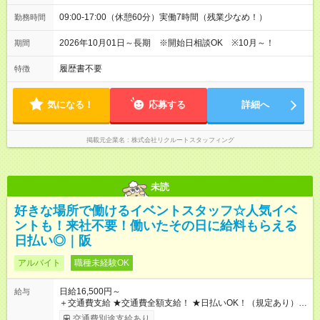
09:00-17:00（休憩60分）実働7時間（残業少なめ！）
勤務時間
2026年10月01日～長期 ※開始日相談OK ※10月～！
期間
履歴書不要
特徴
気になる！
応募する
詳細へ
掲載元企業名
株式会社リクルートスタッフィング
未読
好きな場所で働けるイベントスタッフ☆人気イベ
ントも！来社不要！働いたその日に給料もらえる
日払い◎｜阪
アルバイト
職種未経験OK
日給16,500円～
給与
＋交通費支給 ★交通費全額支給！ ★日払いOK！（規定あり） ┗
働いたその日に現金GET♪ お仕事後はコンビニATMから 日払
交通費別途支給あり