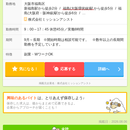
大阪市福島区
勤務地
新福島駅から徒歩2分
/
福島(大阪環状線)駅
から徒歩5分
/
福
島(大阪府・阪神線)駅から徒歩6分
/
…
株式会社ミッションアシスト
9：00～17：45 休憩45分／実働8時間
勤務時間
9月～長期 ※開始時期は相談可能です。 ※数年以上の長期間
期間
勤務を予定しています。
副業・WワークOK
特徴
気になる！
応募する
詳細へ
掲載元企業名
株式会社ミッションアシスト
興味のあるバイト
は、とりあえず保存しよう♪
保存した求人は、後からまとめて応募できるよ。
企業からアプローチが届くことも！
掲載日：2026.08.06
未読