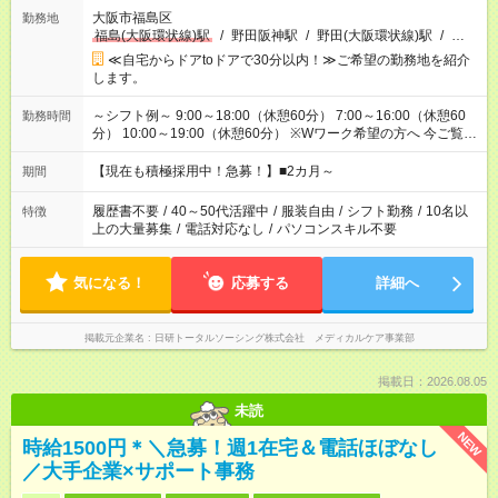
大阪市福島区
勤務地
福島(大阪環状線)駅
/
野田阪神駅
/
野田(大阪環状線)駅
/
…
≪自宅からドアtoドアで30分以内！≫ご希望の勤務地を紹介
します。
～シフト例～ 9:00～18:00（休憩60分） 7:00～16:00（休憩60
勤務時間
分） 10:00～19:00（休憩60分） ※Wワーク希望の方へ 今ご覧の
お仕事で希望する勤務時間と、もう1つのお仕事の勤務時間の合
計が 週40時間を超えなければOKです。
【現在も積極採用中！急募！】■2カ月～
期間
履歴書不要
/
40～50代活躍中
/
服装自由
/
シフト勤務
/
10名以
特徴
上の大量募集
/
電話対応なし
/
パソコンスキル不要
気になる！
応募する
詳細へ
掲載元企業名
日研トータルソーシング株式会社 メディカルケア事業部
掲載日：2026.08.05
未読
NEW
時給1500円＊＼急募！週1在宅＆電話ほぼなし
／大手企業×サポート事務