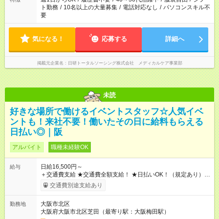
ト勤務
/
10名以上の大量募集
/
電話対応なし
/
パソコンスキル不
要
気になる！
応募する
詳細へ
掲載元企業名
日研トータルソーシング株式会社 メディカルケア事業部
未読
好きな場所で働けるイベントスタッフ☆人気イベ
ントも！来社不要！働いたその日に給料もらえる
日払い◎｜阪
アルバイト
職種未経験OK
日給16,500円～
給与
＋交通費支給 ★交通費全額支給！ ★日払いOK！（規定あり） ┗
働いたその日に現金GET♪ お仕事後はコンビニATMから 日払
交通費別途支給あり
い分を引き落とせます！ 【試用期間】試用期間なし
大阪市北区
勤務地
大阪府大阪市北区芝田（最寄り駅：大阪梅田駅）