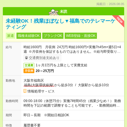
掲載日：2026.08.05
未読
NEW
未経験OK！残業ほぼなし▼福島でのテレマーケ
ティング
派遣
職種未経験OK
ブランクOK
WEB登録・面接OK
時給1600円 月収例 24万円 時給1600円×実働7h45m×週5日×4
給与
週 ※月収例を保証するものではありません。※給与即受取りサ
ービス利用可（利用条件有）
交通費別途支給あり
1ヶ月3万円を上限として実費支給
交通費
20～25万円
月収例
大阪市福島区
勤務地
福島(大阪環状線)駅
から徒歩3分
/
大阪駅から徒歩10分
情報処理サ－ビス
09:00-18:00（休憩75分）実働7時間45分（残業少なめ！） 勤務
勤務時間
時間を下記の範囲で調整することも可能です。 ・勤務開始時
間 08:45～09:00 ・実働 07:45～08:00
即日～長期 ※開始日相談OK
期間
履歴書不要
特徴