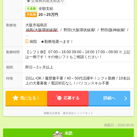
交通費別途支給あり
全額支給
交通費
20～25万円
月収例
大阪市福島区
勤務地
福島(大阪環状線)駅
/
野田(大阪環状線)駅
/
野田(阪神線)駅
/
…
病院 ★勤務地選べます！
【シフト例】 07:00～16:00 09:00～18:00 17:00～09:00 ※ 上記
勤務時間
は一例です！その他シフトもご相談ください！
即日～2ヶ月以上
期間
日払いOK
/
履歴書不要
/
40～50代活躍中
/
シフト勤務
/
10名以
特徴
上の大量募集
/
電話対応なし
/
パソコンスキル不要
気になる！
応募する
詳細へ
掲載元企業名
株式会社ニッソーネット
掲載日：2026.08.06
未読