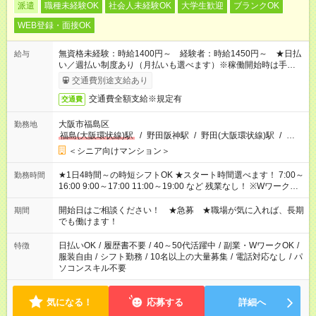
派遣
職種未経験OK
社会人未経験OK
大学生歓迎
ブランクOK
WEB登録・面接OK
無資格未経験：時給1400円～ 経験者：時給1450円～ ★日払
給与
い／週払い制度あり（月払いも選べます）※稼働開始時は手続き
完了次第のお支払いとなります。
交通費別途支給あり
交通費全額支給※規定有
交通費
大阪市福島区
勤務地
福島(大阪環状線)駅
/
野田阪神駅
/
野田(大阪環状線)駅
/
…
＜シニア向けマンション＞
★1日4時間～の時短シフトOK ★スタート時間選べます！ 7:00～
勤務時間
16:00 9:00～17:00 11:00～19:00 など 残業なし！ ※Wワークの
場合、他のお仕事と合わせ週40時間超の就業はご案内できませ
ん ※法令に基づき、週20時間以上勤務は社会保険への加入対象
開始日はご相談ください！ ★急募 ★職場が気に入れば、長期
期間
となります ※労働者派遣法（日雇い派遣の原則禁止）により、
でも働けます！
短時間・短期間の就業はご案内が難しい場合があります
日払いOK
/
履歴書不要
/
40～50代活躍中
/
副業・WワークOK
/
特徴
服装自由
/
シフト勤務
/
10名以上の大量募集
/
電話対応なし
/
パ
ソコンスキル不要
気になる！
応募する
詳細へ