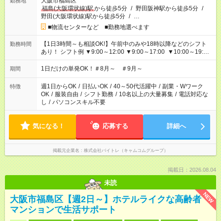
大阪市福島区
勤務地
福島(大阪環状線)駅
から徒歩5分
/
野田阪神駅から徒歩5分
/
野田(大阪環状線)駅から徒歩5分
/
…
■物流センターなど ■勤務地選べます
【1日3時間～も相談OK!】午前中のみや18時以降などのシフト
勤務時間
あり！ シフト例 ▼9:00～12:00 ▼9:00～17:00 ▼10:00～19:00
▼18:00～21:00
1日だけの単発OK！＃8月～ ＃9月～
期間
週1日からOK
/
日払いOK
/
40～50代活躍中
/
副業・Wワーク
特徴
OK
/
服装自由
/
シフト勤務
/
10名以上の大量募集
/
電話対応な
し
/
パソコンスキル不要
気になる！
応募する
詳細へ
掲載元企業名
株式会社バイトレ（キャムコムグループ）
掲載日：2026.08.04
未読
NEW
大阪市福島区【週2日～】ホテルライクな高齢者
マンションで生活サポート