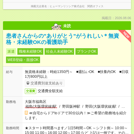
掲載元企業名
ヒューマンリソシア株式会社 関西オフィス
掲載日：2026.08.06
未読
NEW
患者さんからの”ありがとう”がうれしい＊無資
格・未経験OKの看護助手
派遣
職種未経験OK
社会人未経験OK
ブランクOK
WEB登録・面接OK
無資格未経験：時給1350円～ ■週払いOK ■扶養内OK ■日収
給与
1万800円以上
交通費別途支給あり
交通費全額支給
交通費
大阪市福島区
勤務地
福島(大阪環状線)駅
/
野田阪神駅
/
野田(大阪環状線)駅
/
…
≪自宅からドアtoドアで30分以内！≫ご希望の勤務地を紹介
します。
★スタート時間選べます／1日5時間～OK ～シフト例～ 10:00～
勤務時間
15:00 11:00～16:00 12:00～17:00 など 上記は一例です。その他