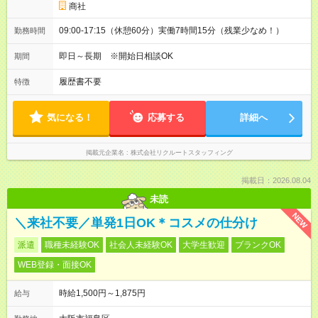
商社
09:00-17:15（休憩60分）実働7時間15分（残業少なめ！）
勤務時間
即日～長期 ※開始日相談OK
期間
履歴書不要
特徴
気になる！
応募する
詳細へ
掲載元企業名
株式会社リクルートスタッフィング
掲載日：2026.08.04
未読
NEW
＼来社不要／単発1日OK＊コスメの仕分け
派遣
職種未経験OK
社会人未経験OK
大学生歓迎
ブランクOK
WEB登録・面接OK
時給1,500円～1,875円
給与