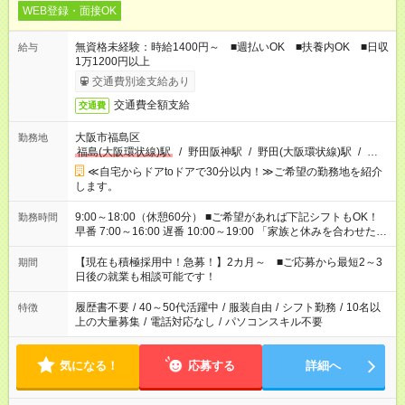
WEB登録・面接OK
無資格未経験：時給1400円～ ■週払いOK ■扶養内OK ■日収
給与
1万1200円以上
交通費別途支給あり
交通費全額支給
交通費
大阪市福島区
勤務地
福島(大阪環状線)駅
/
野田阪神駅
/
野田(大阪環状線)駅
/
…
≪自宅からドアtoドアで30分以内！≫ご希望の勤務地を紹介
します。
9:00～18:00（休憩60分） ■ご希望があれば下記シフトもOK！
勤務時間
早番 7:00～16:00 遅番 10:00～19:00 「家族と休みを合わせた
い」 「余裕を持って夕飯の準備がしたい」 「できれば残業はし
たくない」 など、ご希望を教えてくださいね。 ※Wワーク希望
【現在も積極採用中！急募！】2カ月～ ■ご応募から最短2～3
期間
の方へ 今ご覧のお仕事で希望する勤務時間と、もう1つのお仕事
日後の就業も相談可能です！
の勤務時間。 合計で週40時間を超える場合は応募できません。
履歴書不要
/
40～50代活躍中
/
服装自由
/
シフト勤務
/
10名以
特徴
上の大量募集
/
電話対応なし
/
パソコンスキル不要
気になる！
応募する
詳細へ