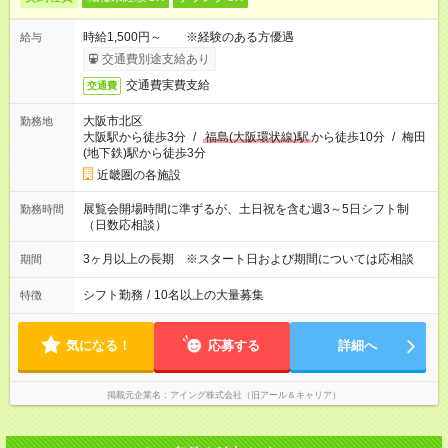
時給1,500円～ ※経験のある方優遇
給与
交通費別途支給あり
交通費実費支給
交通費
大阪市北区
勤務地
大阪駅から徒歩3分
/
福島(大阪環状線)駅
から徒歩10分
/
梅田
(地下鉄)駅から徒歩3分
近畿圏の各施設
展覧会開場時間に準ずるが、土日祝を含む週3～5日シフト制
勤務時間
（日数応相談）
3ヶ月以上の長期 ※スタート日および期間については応相談
期間
シフト勤務
/
10名以上の大量募集
特徴
気になる！
応募する
詳細へ
掲載元企業名
アイング株式会社（旧アール＆キャリア）