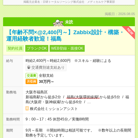
掲載元企業名
日研トータルソーシング株式会社 メディカルケア事業部
掲載日：2026.08.05
未読
NEW
【年齢不問×@2,400円～】Zabbix設計・構築・
運用経験者歓迎！福島
契約社員
ブランクOK
WEB登録・面接OK
時給2,400円～時給2,600円 ※スキル・経験による
給与
交通費別途支給あり
全額支給
交通費
30万円～
月収例
大阪市福島区
勤務地
新福島駅から徒歩2分
/
福島(大阪環状線)駅
から徒歩5分
/
福
島(大阪府・阪神線)駅から徒歩6分
/
…
株式会社ミッションアシスト
9：00～17：45 休憩45分／実働8時間
勤務時間
9月～長期 ※開始時期は相談可能です。 ※数年以上の長期間
期間
勤務を予定しています。