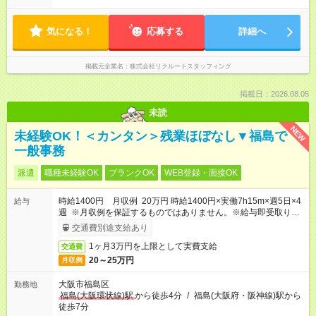
気になる！
応募する
詳細へ
掲載元企業名
株式会社リクルートスタッフィング
掲載日：2026.08.05
未読
NEW
未経験OK！＜カンタン＞残業ほぼなし▼福島で
一般事務
派遣
職種未経験OK
ブランクOK
WEB登録・面接OK
時給1400円 月収例 20万円 時給1400円×実働7h15m×週5日×4
給与
週 ※月収例を保証するものではありません。※給与即受取りサ
ービス利用可（利用条件有）
交通費別途支給あり
1ヶ月3万円を上限として実費支給
交通費
20～25万円
月収例
大阪市福島区
勤務地
福島(大阪環状線)駅
から徒歩4分
/
福島(大阪府・阪神線)駅から
徒歩7分