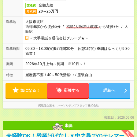
全額支給
交通費
20～25万円
月収例
大阪市北区
勤務地
西梅田駅から徒歩5分
/
福島(大阪環状線)駅
から徒歩7分
/
大
阪駅
＜大手電話＆通信会社グループ★＞
09:30～18:00(実働7時間30分 休憩1時間) ※朝はゆっくり9:30
勤務時間
始業！
2026年10月上旬～長期 ※10月～！
期間
履歴書不要
/
40～50代活躍中
/
服装自由
特徴
気になる！
応募する
詳細へ
掲載元企業名
パーソルテンプスタッフ株式会社
掲載日：2026.08.06
未読
NEW
未経験OK！残業ほぼなし▼中之島でのテレマー