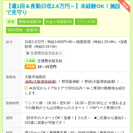
NEW
【週1回＆夜勤日収2.6万円～】未経験OK！施設
で見守り
派遣
職種未経験OK
社会人未経験OK
ブランクOK
WEB登録・面接OK
日収2.6万円：時給1400円×8h＋残業割増（時給1.25×8h）+深夜
給与
割増（時給0.25×5h）
交通費別途支給あり
交通費全額支給
交通費
10～15万円
月収例
大阪市福島区
勤務地
福島(大阪環状線)駅
/
野田阪神駅
/
野田(大阪環状線)駅
/
…
≪自宅からドアtoドアで30分以内！≫ご希望の勤務地を紹介
します。
▽シフト例 ・16:30～翌9:30 ・16:30～翌10:30など ※慣れるま
勤務時間
での最初のうちは日勤からのスタート！ ※Wワーク希望の方へ
今ご覧のお仕事で希望する勤務時間と、もう1つのお仕事の勤務
時間。 合計で週40時間を超える場合は応募できません。
【8月中のスタートOK！急募！】2カ月～ ■ご応募から最短2～
期間
3日後に就業が可能です！
週1日からOK
/
履歴書不要
/
40～50代活躍中
/
服装自由
/
シフ
特徴