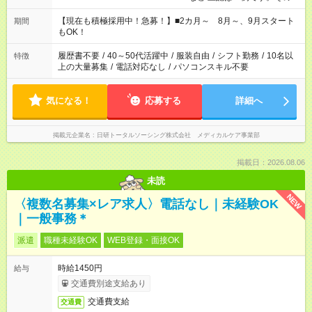
シフトもご相談ください。 ※Wワークの場合当社と合わせて法
定労働時間が週40時間を超えなければOKです。
【現在も積極採用中！急募！】■2カ月～ 8月～、9月スタート
期間
もOK！
履歴書不要
/
40～50代活躍中
/
服装自由
/
シフト勤務
/
10名以
特徴
上の大量募集
/
電話対応なし
/
パソコンスキル不要
気になる！
応募する
詳細へ
掲載元企業名
日研トータルソーシング株式会社 メディカルケア事業部
掲載日：2026.08.06
未読
NEW
〈複数名募集×レア求人〉電話なし｜未経験OK
｜一般事務＊
派遣
職種未経験OK
WEB登録・面接OK
時給1450円
給与
交通費別途支給あり
交通費支給
交通費