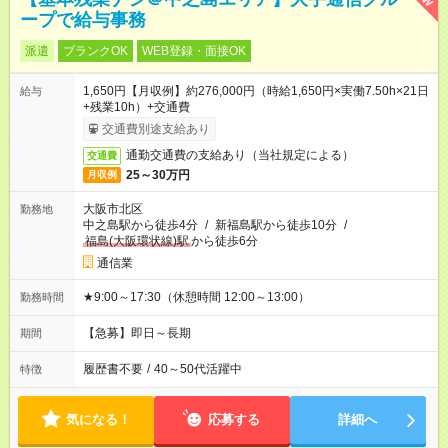
ープで給与事務
派遣
ブランクOK
WEB登録・面接OK
1,650円【月収例】約276,000円（時給1,650円×実働7.50h×21日
給与
+残業10h）+交通費
交通費別途支給あり
通勤交通費の支給あり（当社規定による）
交通費
25～30万円
月収例
大阪市北区
勤務地
中之島駅から徒歩4分
/
新福島駅から徒歩10分
/
福島(大阪環状線)駅
から徒歩6分
通信業
★9:00～17:30（休憩時間 12:00～13:00）
勤務時間
【急募】即日～長期
期間
履歴書不要
/
40～50代活躍中
特徴
気になる！
応募する
詳細へ