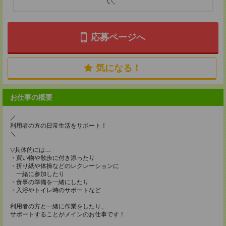
い。
応募ページへ
気になる！
お仕事の概要
／
利用者の方の日常生活をサポート！
＼
▽具体的には…
・買い物や散歩に付き添ったり
・折り紙や体操などのレクレーションに
一緒に参加したり
・食事の準備を一緒にしたり
・入浴やトイレ時のサポートなど
利用者の方と一緒に作業をしたり、
サポートすることがメインのお仕事です！