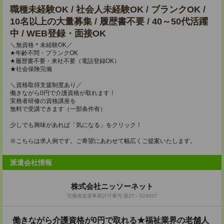
職種未経験OK / 社会人未経験OK / ブランクOK /
10名以上の大量募集 / 履歴書不要 / 40～50代活躍
中 / WEB登録・面接OK
＼無資格＊未経験OK／
★年齢不問・ブランクOK
★履歴書不要・来社不要（電話登録OK）
★社会保険完備
＼資格取得支援制度あり／
働きながら0円で介護資格が取れます！
実務者研修の資格講座を
無料で受講できます（一部条件有）
少しでも興味があれば「気になる」をクリック！
※こちらは求人例です。ご希望にあわせて幅広くご提案いたします。
派遣会社情報
株式会社ニッソーネット
労働者派遣事業許可番号:派27－029007
働きながら介護資格が0円で取れる★福祉業界の老舗人