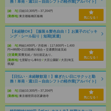
務！単発・週1日～自由シフトの軽作業[アルバイト]
[給 与]
日給10,305円～37,204円
[勤務地]
東京都板橋区板橋
気になる！
【未経験OK】【服装＆髪色自由！】お菓子のピッキ
ング・シール貼り｜短期[派遣]
[給 与]
時給1400円／月収例：117,600円＝1,400
円×4時間×21日勤務の場合＋交通費別途支給
[交通費]
実費支給／当社規定あり。
気になる！
[勤務地]
七里駅から車6分
/
大宮公園駅
/
大宮(埼玉
県)駅
【日払い・未経験歓迎！】稼ぎたい日にサクッと勤
務！単発・週1日～自由シフトの軽作業[アルバイト]
[給 与]
日給10,305円～37,204円
[勤務地]
東京都世田谷区豪徳寺
気になる！