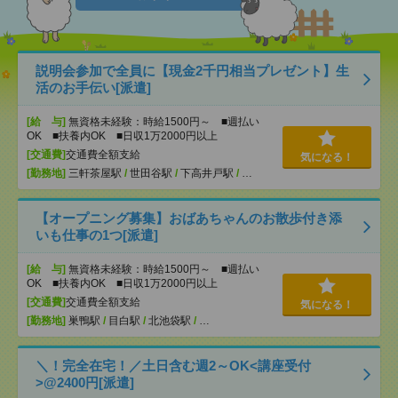
説明会参加で全員に【現金2千円相当プレゼント】生
活のお手伝い[派遣]
[給 与]
無資格未経験：時給1500円～ ■週払い
OK ■扶養内OK ■日収1万2000円以上
[交通費]
交通費全額支給
気になる！
[勤務地]
三軒茶屋駅
/
世田谷駅
/
下高井戸駅
/
…
【オープニング募集】おばあちゃんのお散歩付き添
いも仕事の1つ[派遣]
[給 与]
無資格未経験：時給1500円～ ■週払い
OK ■扶養内OK ■日収1万2000円以上
[交通費]
交通費全額支給
気になる！
[勤務地]
巣鴨駅
/
目白駅
/
北池袋駅
/
…
＼！完全在宅！／土日含む週2～OK<講座受付
>@2400円[派遣]