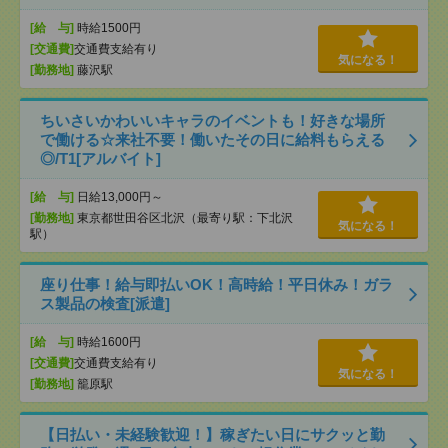
[給 与]
時給1500円
[交通費]
交通費支給有り
気になる！
[勤務地]
藤沢駅
ちいさいかわいいキャラのイベントも！好きな場所
で働ける☆来社不要！働いたその日に給料もらえる
◎/T1[アルバイト]
[給 与]
日給13,000円～
[勤務地]
東京都世田谷区北沢（最寄り駅：下北沢
気になる！
駅）
座り仕事！給与即払いOK！高時給！平日休み！ガラ
ス製品の検査[派遣]
[給 与]
時給1600円
[交通費]
交通費支給有り
気になる！
[勤務地]
籠原駅
【日払い・未経験歓迎！】稼ぎたい日にサクッと勤