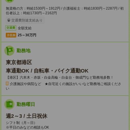
無資格の方：時給1530円～1912円 / 介護福祉士：時給1830円～2287円 / 初
任者以上：時給1730円～2162円
交通費別途支給あり
全額支給
交通費
25～30万円
月収例
勤務地
東京都港区
車通勤OK / 自転車・バイク通勤OK
【港区】六本木・赤坂・白金高輪・白金台・御成門など勤務地多数！
介護施設や病院など ★自宅近くの施設がいいなど勤務地ご相談くださ
い
勤務曜日
週2～3 / 土日祝休
シフト制（月～日）
※平日のみなどの相談もOK