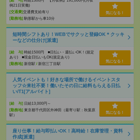
[給 与]
時給1300円 【月収例】191,000円(月収
例21日実働)
[交通費]
交通費支給有り
気になる！
[勤務地]
駒形駅から車10分
短時間シフトあり！WEBでサクッと登録OK＊クッキ
ーなどの仕分け[派遣]
[給 与]
時給1500円 ■日払い・週払いOK！(規定
あり) ■現金日払いもOK(規定あり)
気になる！
[勤務地]
新宿駅
/
新宿三丁目駅
人気イベントも！好きな場所で働けるイベントスタ
ッフ☆来社不要！働いたその日に給料もらえる日払
い/T1[アルバイト]
[給 与]
日給13,000円～
[勤務地]
東京都千代田区外神田（最寄り駅：秋葉原
気になる！
駅）
座り仕事！給与即払いOK！高時給！在庫管理・資料
作成[派遣]