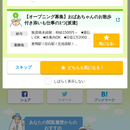
MAIL：
worker@nissonet.co.jp
…
担当：採用担当者
受付可能日時：9:30-19:00 ※電話受付時間⇒9:30-21:00
【オープニング募集】おばあちゃんのお散歩
付き添いも仕事の1つ[派遣]
無資格未経験：時給1500円～ ■週払
給与
いOK ■扶養内OK ■日収1万2000円
応募ページへ
以上
巣鴨駅 / 目白駅 / 北池袋駅 / …
気になる!
勤務地
気になる！
スキップ
どちらも気になる！
メール
LINE
で送る
で送る
しばらく表示しない
シェア
ツイート
ブックマーク
あなたの閲覧履歴からの
おすすめ