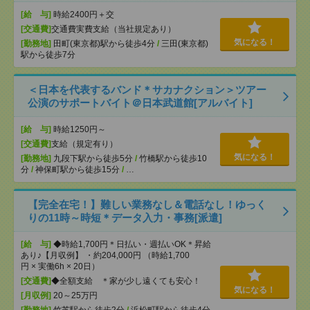
[給 与]
時給2400円＋交
[交通費]
交通費実費支給（当社規定あり）
気になる！
[勤務地]
田町(東京都)駅から徒歩4分
/
三田(東京都)
駅から徒歩7分
＜日本を代表するバンド＊サカナクション＞ツアー
公演のサポートバイト＠日本武道館[アルバイト]
[給 与]
時給1250円～
[交通費]
支給（規定有り）
気になる！
[勤務地]
九段下駅から徒歩5分
/
竹橋駅から徒歩10
分
/
神保町駅から徒歩15分
/
…
【完全在宅！】難しい業務なし＆電話なし！ゆっく
りの11時～時短＊データ入力・事務[派遣]
[給 与]
◆時給1,700円＊日払い・週払いOK＊昇給
あり♪【月収例】 ・約204,000円 （時給1,700
円 × 実働6h × 20日）
[交通費]
◆全額支給 ＊家が少し遠くても安心！
気になる！
[月収例]
20～25万円