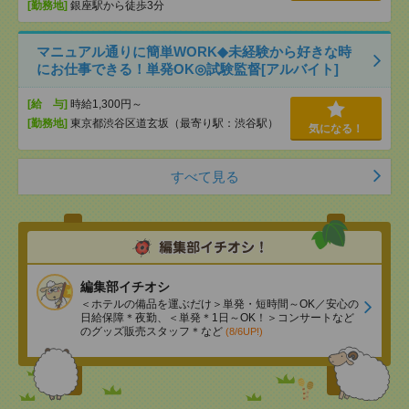
[勤務地]
銀座駅から徒歩3分
マニュアル通りに簡単WORK◆未経験から好きな時
にお仕事できる！単発OK◎試験監督[アルバイト]
[給 与]
時給1,300円～
[勤務地]
東京都渋谷区道玄坂（最寄り駅：渋谷駅）
気になる！
すべて見る
編集部イチオシ
＜ホテルの備品を運ぶだけ＞単発・短時間～OK／安心の
日給保障＊夜勤、＜単発＊1日～OK！＞コンサートなど
のグッズ販売スタッフ＊など
(8/6UP!)