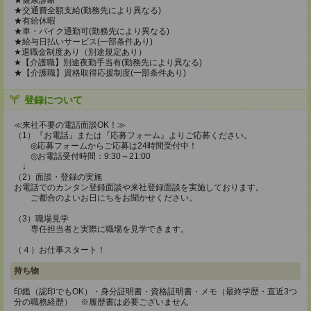
★健康診断
★交通費全額支給(勤務先により異なる)
★有給休暇
★車・バイク通勤可(勤務先により異なる)
★給与日払いサービス(一部条件あり)
★退職金制度あり（別途規定あり）
★【介護職】別途夜勤手当有(勤務先により異なる)
★【介護職】資格取得応援制度(一部条件あり)
登録について
≪来社不要の電話面談OK！≫
（1）『お電話』または『応募フォーム』よりご応募ください。
◎応募フォームからご応募は24時間受付中！
◎お電話受付時間：9:30～21:00
↓
（2）面談・登録の実施
お電話でのカンタン登録面談や来社登録面談を実施しております。
ご都合のよいお日にちをお聞かせください。
（3）職場見学
専任担当者と実際に職場を見学できます。
（４）お仕事スタート！
持ち物
印鑑（認印でもOK）・身分証明書・資格証明書・メモ（最終学歴・直近3つ
分の職務経歴） ※履歴書は必要ございません