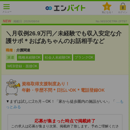
0
メニュー
気になる！
ログイン
NEW
掲載日 :2026
/
08
/
04
No.NISSOETRK-2FT97
＼月収例26.9万円／未経験でも収入安定な介
護サポ＊おばあちゃんのお話相手など
職種：
介護関連
派遣
職種未経験OK
社会人未経験OK
ブランクOK
WEB登録・面接OK
資格取得支援制度あり！
年齢・学歴不問＊日払いOK＊電話登録OK
▼まずは試しに2カ月～OK！「家から徒歩圏内の施設がいい」「
...も
っとみる
応募が集まった時点で掲載終了
この求人は応募が集まり次第、掲載終了致します。予めご理解くださ