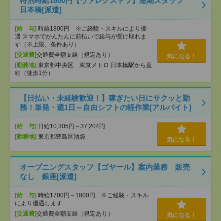
特別時給1800円【ヴァレクストラ】短期スタッフ
日本橋[派遣]
[給 与]
時給1800円 ※ご経験・スキルにより優
遇 スマホでかんたんに前払いで給与が受け取れま
す（※上限、条件あり）
[交通費]
交通費全額支給（規定あり）
気になる！
[勤務地]
東京都中央区 東京メトロ 日本橋駅から直
結（徒歩1分）
【日払い・未経験歓迎！】稼ぎたい日にサクッと勤
務！単発・週1日～自由シフトの軽作業[アルバイト]
[給 与]
日給10,305円～37,204円
[勤務地]
東京都豊島区池袋
気になる！
オープニングスタッフ【ゴヤール】案内業務 販売
なし 銀座[派遣]
[給 与]
時給1700円～1800円 ※ご経験・スキル
により優遇します
[交通費]
交通費全額支給（規定あり）
気になる！