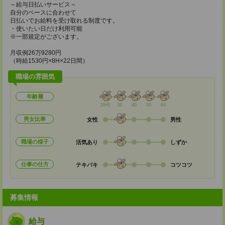
～給与日払いサービス～
自分のペースに合わせて
日払いでお給料を受け取れる制度です。
・使いたい日だけ利用可能
※一部規定がございます。
月収例26万9280円
（時給1530円×8H×22日間）
職場の雰囲気
年齢層
20代
30
40
50
60
男女比率
女性
男性
職場の様子
活気あり
しずか
仕事の仕方
テキパキ
コツコツ
募集情報
給与