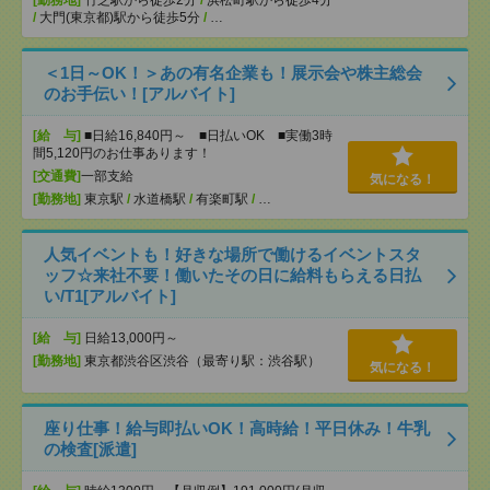
[勤務地]
竹芝駅から徒歩2分
/
浜松町駅から徒歩4分
/
大門(東京都)駅から徒歩5分
/
…
＜1日～OK！＞あの有名企業も！展示会や株主総会
のお手伝い！[アルバイト]
[給 与]
■日給16,840円～ ■日払いOK ■実働3時
間5,120円のお仕事あります！
[交通費]
一部支給
気になる！
[勤務地]
東京駅
/
水道橋駅
/
有楽町駅
/
…
人気イベントも！好きな場所で働けるイベントスタ
ッフ☆来社不要！働いたその日に給料もらえる日払
い/T1[アルバイト]
[給 与]
日給13,000円～
[勤務地]
東京都渋谷区渋谷（最寄り駅：渋谷駅）
気になる！
座り仕事！給与即払いOK！高時給！平日休み！牛乳
の検査[派遣]