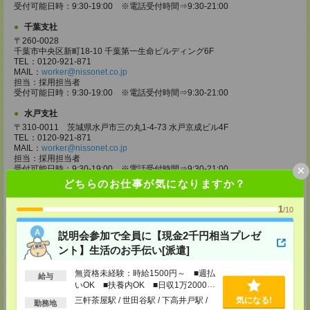
受付可能日時：9:30-19:00 ※電話受付時間⇒9:30-21:00
千葉支社
〒260-0028
千葉市中央区新町18-10 千葉第一生命ビルディング6F
TEL：0120-921-871
MAIL：
worker@nissonet.co.jp
担当：採用担当者
受付可能日時：9:30-19:00 ※電話受付時間⇒9:30-21:00
水戸支社
〒310-0011 茨城県水戸市三の丸1-4-73 水戸京成ビル4F
TEL：0120-921-871
MAIL：
worker@nissonet.co.jp
担当：採用担当者
×
受付可能日時：9:30-19:00 ※電話受付時間⇒9:30-21:00
どちらのお仕事が気になりますか？
宇都宮支社
〒320-0811 栃木県宇都宮市大通り1-2-11 フコク生命ビル4F
1
/10
TEL：0120-921-871
MAIL：
worker@nissonet.co.jp
説明会参加で全員に【現金2千円相当プレゼ
担当：採用担当者
受付可能日時：9:30-19:00 ※電話受付時間⇒9:30-21:00
ント】生活のお手伝い[派遣]
高崎支社
無資格未経験：時給1500円～ ■週払
給与
埼玉県さいたま市大宮区仲町2-23-2 大宮仲町センタービル3F（さいたま
いOK ■扶養内OK ■日収1万2000円
支社内）
以上
三軒茶屋駅 / 世田谷駅 / 下高井戸駅 /
気になる!
TEL：0120-921-871
勤務地