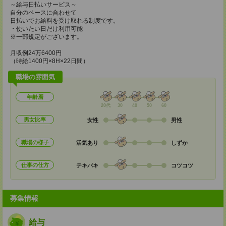
～給与日払いサービス～
自分のペースに合わせて
日払いでお給料を受け取れる制度です。
・使いたい日だけ利用可能
※一部規定がございます。
月収例24万6400円
（時給1400円×8H×22日間）
職場の雰囲気
年齢層
20代
30
40
50
60
男女比率
女性
男性
職場の様子
活気あり
しずか
仕事の仕方
テキパキ
コツコツ
募集情報
給与