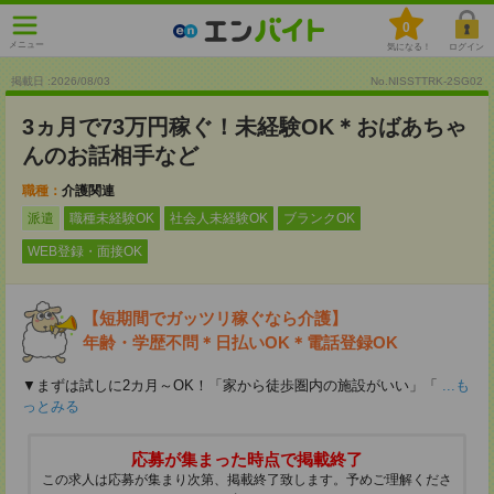
0
メニュー
気になる！
ログイン
掲載日 :2026
/
08
/
03
No.NISSTTRK-2SG02
3ヵ月で73万円稼ぐ！未経験OK＊おばあちゃ
んのお話相手など
職種：
介護関連
派遣
職種未経験OK
社会人未経験OK
ブランクOK
WEB登録・面接OK
【短期間でガッツリ稼ぐなら介護】
年齢・学歴不問＊日払いOK＊電話登録OK
▼まずは試しに2カ月～OK！「家から徒歩圏内の施設がいい」「
...も
っとみる
応募が集まった時点で掲載終了
この求人は応募が集まり次第、掲載終了致します。予めご理解くださ