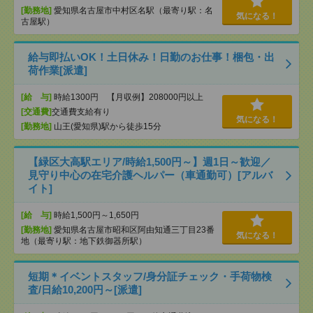
[勤務地]
愛知県名古屋市中村区名駅（最寄り駅：名
気になる！
古屋駅）
給与即払いOK！土日休み！日勤のお仕事！梱包・出
荷作業[派遣]
[給 与]
時給1300円 【月収例】208000円以上
[交通費]
交通費支給有り
気になる！
[勤務地]
山王(愛知県)駅から徒歩15分
【緑区大高駅エリア/時給1,500円～】週1日～歓迎／
見守り中心の在宅介護ヘルパー（車通勤可）[アルバ
イト]
[給 与]
時給1,500円～1,650円
[勤務地]
愛知県名古屋市昭和区阿由知通三丁目23番
気になる！
地（最寄り駅：地下鉄御器所駅）
短期＊イベントスタッフ/身分証チェック・手荷物検
査/日給10,200円～[派遣]