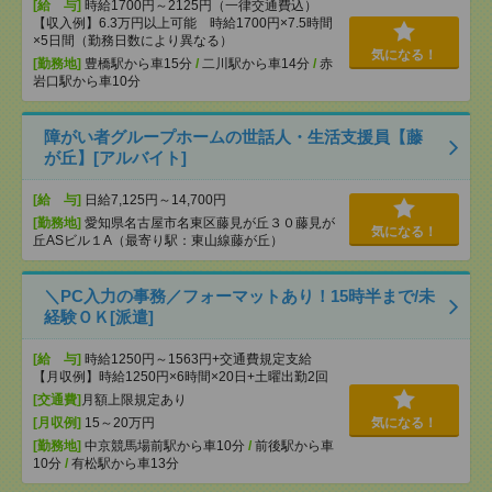
[給 与]
時給1700円～2125円（一律交通費込）
【収入例】6.3万円以上可能 時給1700円×7.5時間
×5日間（勤務日数により異なる）
気になる！
[勤務地]
豊橋駅から車15分
/
二川駅から車14分
/
赤
岩口駅から車10分
障がい者グループホームの世話人・生活支援員【藤
が丘】[アルバイト]
[給 与]
日給7,125円～14,700円
[勤務地]
愛知県名古屋市名東区藤見が丘３０藤見が
気になる！
丘ASビル１A（最寄り駅：東山線藤が丘）
＼PC入力の事務／フォーマットあり！15時半まで/未
経験ＯＫ[派遣]
[給 与]
時給1250円～1563円+交通費規定支給
【月収例】時給1250円×6時間×20日+土曜出勤2回
[交通費]
月額上限規定あり
[月収例]
15～20万円
気になる！
[勤務地]
中京競馬場前駅から車10分
/
前後駅から車
10分
/
有松駅から車13分