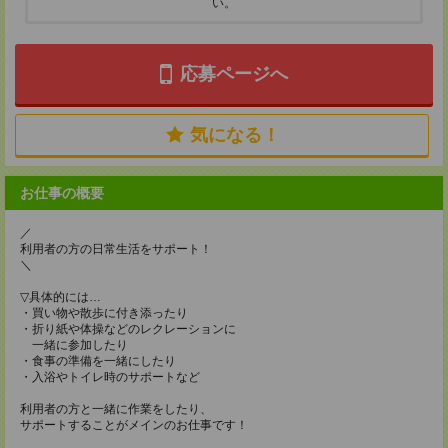
い。
応募ページへ
気になる！
お仕事の概要
／
利用者の方の日常生活をサポート！
＼
▽具体的には…
・買い物や散歩に付き添ったり
・折り紙や体操などのレクレーションに
一緒に参加したり
・食事の準備を一緒にしたり
・入浴やトイレ時のサポートなど
利用者の方と一緒に作業をしたり、
サポートすることがメインのお仕事です！