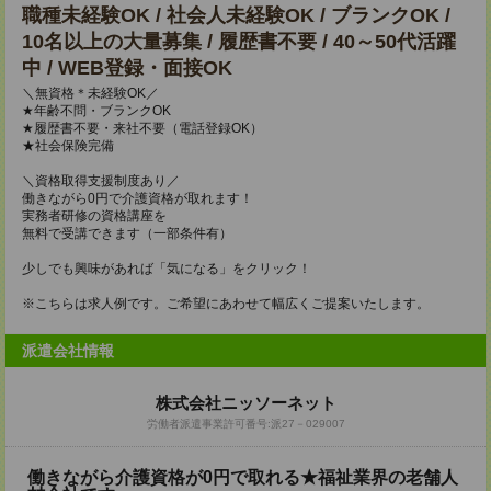
職種未経験OK / 社会人未経験OK / ブランクOK /
10名以上の大量募集 / 履歴書不要 / 40～50代活躍
中 / WEB登録・面接OK
＼無資格＊未経験OK／
★年齢不問・ブランクOK
★履歴書不要・来社不要（電話登録OK）
★社会保険完備
＼資格取得支援制度あり／
働きながら0円で介護資格が取れます！
実務者研修の資格講座を
無料で受講できます（一部条件有）
少しでも興味があれば「気になる」をクリック！
※こちらは求人例です。ご希望にあわせて幅広くご提案いたします。
派遣会社情報
株式会社ニッソーネット
労働者派遣事業許可番号:派27－029007
働きながら介護資格が0円で取れる★福祉業界の老舗人