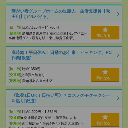
障がい者グループホームの世話人・生活支援員【覚
王山】[アルバイト]
[給 与]
日給7,125円～14,700円
[勤務地]
愛知県名古屋市千種区姫池通1-15アベニー
気になる！
ル姫池通203（最寄り駅：東山線覚王山駅）
高時給！平日休み！日勤のお仕事！ピッキング、PC
作業[派遣]
[給 与]
時給1350円
[交通費]
交通費支給有り
気になる！
[勤務地]
愛知県名古屋市中区
《単発1日OK！日払い可》＊コスメのモクモクシー
ル貼り[派遣]
[給 与]
時給1,500円～1,875円
[交通費]
■ 交通費規定内支給 ※派遣先による
気になる！
[勤務地]
名古屋駅から徒歩5分
/
名鉄名古屋駅から