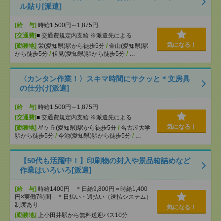
ル貼り[派遣]
[給 与]
時給1,500円～1,875円
[交通費]
■ 交通費規定内支給 ※派遣先による
気になる！
[勤務地]
栄(愛知県)駅から徒歩5分
/
金山(愛知県)駅
から徒歩5分
/
伏見(愛知県)駅から徒歩5分
/
…
〈カンタン作業！〉スキマ時間にサクッと＊文房具
の仕分け[派遣]
[給 与]
時給1,500円～1,875円
[交通費]
■ 交通費規定内支給 ※派遣先による
気になる！
[勤務地]
星ケ丘(愛知県)駅から徒歩5分
/
名古屋大学
駅から徒歩5分
/
今池(愛知県)駅から徒歩5分
/
…
【50代も活躍中！】印刷物の封入や景品箱詰めなど
作業はいろいろ[派遣]
[給 与]
時給1400円 ＊日給9,800円＝時給1,400
円×実働7時間 ＊日払い・週払い（速払システム）
制度あり
気になる！
[勤務地]
上小田井駅から無料送迎バス10分