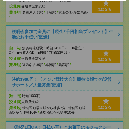
OK ■扶養内OK ■日収1万1600円以上
[交通費]
交通費全額支給
気になる！
[勤務地]
名古屋大学駅
/
千種駅
/
東山公園(愛知県)駅
/
…
説明会参加で全員に【現金2千円相当プレゼント】生
活のお手伝い[派遣]
[給 与]
無資格未経験：時給1450円～ ■週払い
OK ■扶養内OK ■日収1万1600円以上
[交通費]
交通費全額支給
気になる！
[勤務地]
近鉄名古屋駅
/
本陣駅
/
烏森駅
/
…
時給1900円！【アジア競技大会】競技会場での設営
サポート／大量募集[派遣]
[給 与]
時給1900円
[交通費]
交通費支給
気になる！
[勤務地]
瑞穂運動場東駅から徒歩7分
/
瑞穂運動場
西駅から徒歩10分
/
新瑞橋駅から徒歩10分
《単発1日OK！日払い可》＊お菓子のモクモクシー