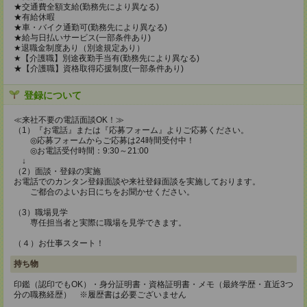
★交通費全額支給(勤務先により異なる)
★有給休暇
★車・バイク通勤可(勤務先により異なる)
★給与日払いサービス(一部条件あり)
★退職金制度あり（別途規定あり）
★【介護職】別途夜勤手当有(勤務先により異なる)
★【介護職】資格取得応援制度(一部条件あり)
登録について
≪来社不要の電話面談OK！≫
（1）『お電話』または『応募フォーム』よりご応募ください。
◎応募フォームからご応募は24時間受付中！
◎お電話受付時間：9:30～21:00
↓
（2）面談・登録の実施
お電話でのカンタン登録面談や来社登録面談を実施しております。
ご都合のよいお日にちをお聞かせください。
（3）職場見学
専任担当者と実際に職場を見学できます。
（４）お仕事スタート！
持ち物
印鑑（認印でもOK）・身分証明書・資格証明書・メモ（最終学歴・直近3つ
分の職務経歴） ※履歴書は必要ございません