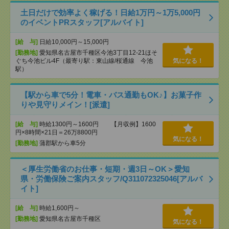
土日だけで効率よく稼げる！日給1万円～1万5,000円
のイベントPRスタッフ[アルバイト]
[給 与]
日給10,000円～15,000円
[勤務地]
愛知県名古屋市千種区今池3丁目12-21ほそ
ぐち今池ビル4F（最寄り駅：東山線/桜通線 今池
気になる！
駅）
【駅から車で5分！電車・バス通勤もOK♪】お菓子作
りや見守りメイン！[派遣]
[給 与]
時給1300円～1600円 【月収例】1600
円×8時間×21日＝26万8800円
気になる！
[勤務地]
蒲郡駅から車5分
＜厚生労働省のお仕事・短期・週3日～OK＞愛知
県・労働保険ご案内スタッフ/Q311072325046[アルバ
イト]
[給 与]
時給1,600円～
[勤務地]
愛知県名古屋市千種区
気になる！