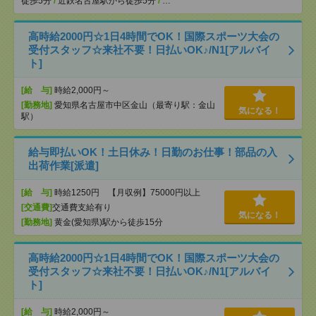
徒歩5分
/
近鉄名古屋駅から徒歩5分
/
…
高時給2000円☆1日4時間でOK！国際スポーツ大会の
受付スタッフ☆来社不要！日払いOK♪/N1[アルバイ
ト]
[給 与]
時給2,000円～
[勤務地]
愛知県名古屋市中区金山（最寄り駅：金山
気になる！
駅）
給与即払いOK！土日休み！日勤のお仕事！部品の入
出荷作業[派遣]
[給 与]
時給1250円 【月収例】75000円以上
[交通費]
交通費支給有り
気になる！
[勤務地]
黄金(愛知県)駅から徒歩15分
高時給2000円☆1日4時間でOK！国際スポーツ大会の
受付スタッフ☆来社不要！日払いOK♪/N1[アルバイ
ト]
[給 与]
時給2,000円～