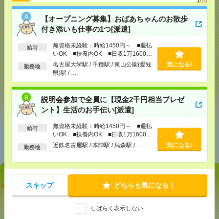
1
/10
【オープニング募集】おばあちゃんのお散歩
気になる！
付き添いも仕事の1つ[派遣]
無資格未経験：時給1450円～ ■週払
給与
いOK ■扶養内OK ■日収1万1600円
メール
LINE
で送る
で送る
以上
名古屋大学駅 / 千種駅 / 東山公園(愛知
気になる!
勤務地
県)駅 / …
シェア
ツイート
ブックマーク
説明会参加で全員に【現金2千円相当プレゼ
ント】生活のお手伝い[派遣]
無資格未経験：時給1450円～ ■週払
給与
あなたの閲覧履歴からの
いOK ■扶養内OK ■日収1万1600円
おすすめ
以上
近鉄名古屋駅 / 本陣駅 / 烏森駅 / …
気になる!
勤務地
【オープニング募集】おばあちゃんのお散歩付き添
スキップ
どちらも気になる！
いも仕事の1つ[派遣]
しばらく表示しない
[給 与]
無資格未経験：時給1450円～ ■週払い