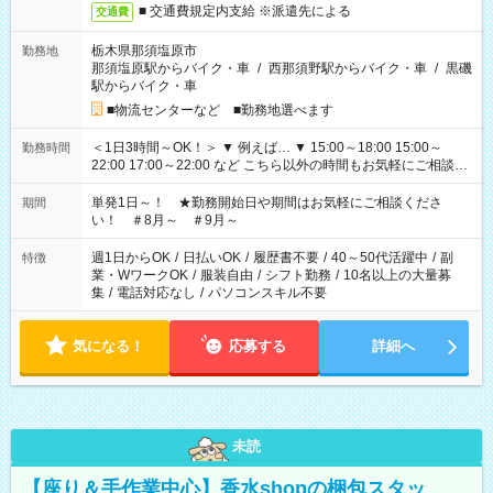
■ 交通費規定内支給 ※派遣先による
交通費
栃木県那須塩原市
勤務地
那須塩原駅からバイク・車
/
西那須野駅からバイク・車
/
黒磯
駅からバイク・車
■物流センターなど ■勤務地選べます
＜1日3時間～OK！＞ ▼ 例えば… ▼ 15:00～18:00 15:00～
勤務時間
22:00 17:00～22:00 など こちら以外の時間もお気軽にご相談く
ださい！
単発1日～！ ★勤務開始日や期間はお気軽にご相談くださ
期間
い！ ＃8月～ ＃9月～
週1日からOK
/
日払いOK
/
履歴書不要
/
40～50代活躍中
/
副
特徴
業・WワークOK
/
服装自由
/
シフト勤務
/
10名以上の大量募
集
/
電話対応なし
/
パソコンスキル不要
気になる！
応募する
詳細へ
未読
【座り＆手作業中心】香水shopの梱包スタッ