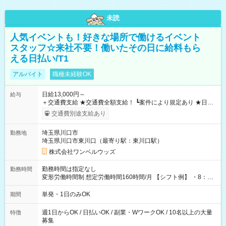
未読
人気イベントも！好きな場所で働けるイベント
スタッフ☆来社不要！働いたその日に給料もら
える日払い/T1
アルバイト
職種未経験OK
日給13,000円～
給与
＋交通費支給 ★交通費全額支給！ ┗案件により規定あり ★日払
いOK！（規定あり） ┗働いたその日に現金GET♪ お仕事後はコ
交通費別途支給あり
ンビニATMから 日払い分を引き落とせます！ 【試用期間】試
用期間なし
埼玉県川口市
勤務地
埼玉県川口市東川口（最寄り駅：東川口駅）
株式会社ワンベルウッズ
勤務時間は指定なし
勤務時間
変形労働時間制 想定労働時間160時間/月 【シフト例】 ・8：00
～21：00
単発・1日のみOK
期間
週1日からOK / 日払いOK / 副業・WワークOK / 10名以上の大量
特徴
募集