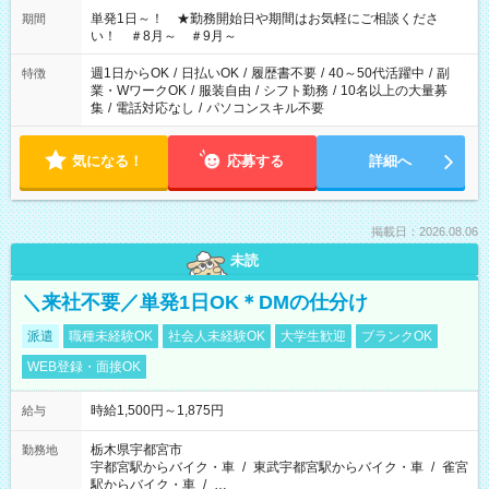
単発1日～！ ★勤務開始日や期間はお気軽にご相談くださ
期間
い！ ＃8月～ ＃9月～
週1日からOK
/
日払いOK
/
履歴書不要
/
40～50代活躍中
/
副
特徴
業・WワークOK
/
服装自由
/
シフト勤務
/
10名以上の大量募
集
/
電話対応なし
/
パソコンスキル不要
気になる！
応募する
詳細へ
掲載日：2026.08.06
未読
＼来社不要／単発1日OK＊DMの仕分け
派遣
職種未経験OK
社会人未経験OK
大学生歓迎
ブランクOK
WEB登録・面接OK
時給1,500円～1,875円
給与
栃木県宇都宮市
勤務地
宇都宮駅からバイク・車
/
東武宇都宮駅からバイク・車
/
雀宮
駅からバイク・車
/
…