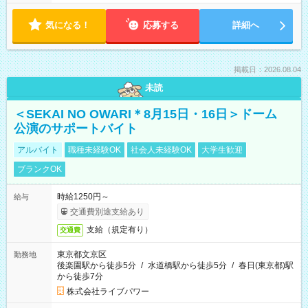
気になる！
応募する
詳細へ
掲載日：2026.08.04
未読
＜SEKAI NO OWARI＊8月15日・16日＞ドーム
公演のサポートバイト
アルバイト
職種未経験OK
社会人未経験OK
大学生歓迎
ブランクOK
時給1250円～
給与
交通費別途支給あり
支給（規定有り）
交通費
東京都文京区
勤務地
後楽園駅から徒歩5分
/
水道橋駅から徒歩5分
/
春日(東京都)駅
から徒歩7分
株式会社ライブパワー