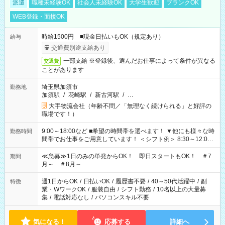
派遣
職種未経験OK
社会人未経験OK
大学生歓迎
ブランクOK
WEB登録・面接OK
時給1500円 ■現金日払いもOK（規定あり）
給与
交通費別途支給あり
一部支給 ※登録後、選んだお仕事によって条件が異なる
交通費
ことがあります
埼玉県加須市
勤務地
加須駅
/
花崎駅
/
新古河駅
/
…
大手物流会社（年齢不問／「無理なく続けられる」と好評の
職場です！）
9:00～18:00など ■希望の時間帯を選べます！ ▼他にも様々な時
勤務時間
間帯でお仕事をご用意しています！ ＜シフト例＞ 8:30～12:00
17:00～22:00 13:00～22:00 22:00～翌6:00 など
≪急募≫1日のみの単発からOK！ 即日スタートもOK！ ＃7
期間
月～ ＃8月～
週1日からOK
/
日払いOK
/
履歴書不要
/
40～50代活躍中
/
副
特徴
業・WワークOK
/
服装自由
/
シフト勤務
/
10名以上の大量募
集
/
電話対応なし
/
パソコンスキル不要
気になる！
応募する
詳細へ