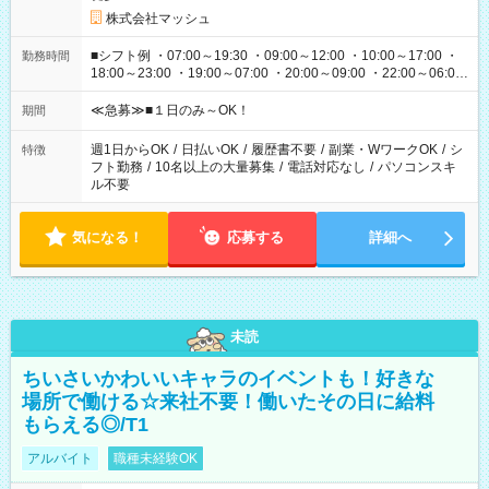
株式会社マッシュ
■シフト例 ・07:00～19:30 ・09:00～12:00 ・10:00～17:00 ・
勤務時間
18:00～23:00 ・19:00～07:00 ・20:00～09:00 ・22:00～06:00
etc ★最短で3時間で5,120円のお仕事から 15時間で2万円近く稼
げるお仕事も！ ご希望のお時間に合わせてご紹介！ ※シフトは
≪急募≫■１日のみ～OK！
期間
現場によって異なります。 ※勿論、休憩時間はあるのでご安心
ください！
週1日からOK
/
日払いOK
/
履歴書不要
/
副業・WワークOK
/
シ
特徴
フト勤務
/
10名以上の大量募集
/
電話対応なし
/
パソコンスキ
ル不要
気になる！
応募する
詳細へ
未読
ちいさいかわいいキャラのイベントも！好きな
場所で働ける☆来社不要！働いたその日に給料
もらえる◎/T1
アルバイト
職種未経験OK