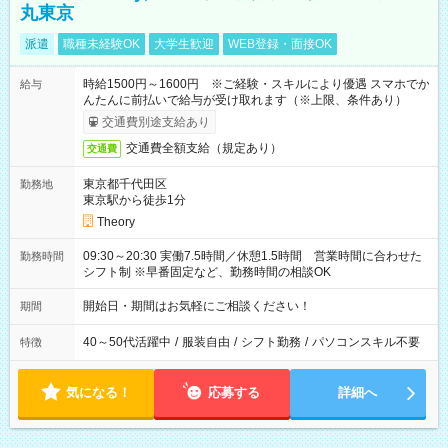
丸東京
派遣
職種未経験OK
大学生歓迎
WEB登録・面接OK
時給1500円～1600円 ※ご経験・スキルにより優遇 スマホでか
給与
んたんに前払いで給与が受け取れます（※上限、条件あり）
交通費別途支給あり
交通費全額支給（規定あり）
交通費
東京都千代田区
勤務地
東京駅から徒歩1分
Theory
09:30～20:30 実働7.5時間／休憩1.5時間 営業時間に合わせた
勤務時間
シフト制 ※早番固定など、勤務時間の相談OK
開始日・期間はお気軽にご相談ください！
期間
40～50代活躍中
/
服装自由
/
シフト勤務
/
パソコンスキル不要
特徴
気になる！
応募する
詳細へ