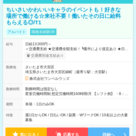
ちいさいかわいいキャラのイベントも！好きな
場所で働ける☆来社不要！働いたその日に給料
もらえる◎/T1
アルバイト
職種未経験OK
日給13,000円～
給与
＋交通費支給 ★交通費全額支給！ ┗案件により規定あり ★日払
いOK！（規定あり） ┗働いたその日に現金GET♪ お仕事後はコ
交通費別途支給あり
ンビニATMから 日払い分を引き落とせます！ 【試用期間】試
用期間なし
さいたま市大宮区
勤務地
埼玉県さいたま市大宮区錦町（最寄り駅：大宮駅）
株式会社ワンベルウッズ
勤務時間は指定なし
勤務時間
変形労働時間制 想定労働時間160時間/月 【シフト例】 ・8：00
～21：00
単発・1日のみOK
期間
週1日からOK / 日払いOK / 副業・WワークOK / 10名以上の大量
特徴
募集
気になる！
応募する
詳細へ