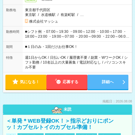
東京都千代田区
勤務地
東京駅
/
水道橋駅
/
有楽町駅
/
…
株式会社マッシュ
■シフト例 ・07:00～19:30 ・09:00～12:00 ・10:00～17:00 ・
勤務時間
18:00～23:00 ・19:00～07:00 ・20:00～09:00 ・22:00～06:00
etc ★最短で3時間で5,120円のお仕事から 15時間で2万円近く稼
げるお仕事も！ ご希望のお時間に合わせてご紹介！ ※シフトは
■１日のみ・1回だけお仕事OK！
期間
現場によって異なります。 ※勿論、休憩時間はあるのでご安心
ください！
週1日からOK
/
日払いOK
/
履歴書不要
/
副業・WワークOK
/
シ
特徴
フト勤務
/
10名以上の大量募集
/
電話対応なし
/
パソコンスキ
ル不要
気になる！
応募する
詳細へ
掲載日：2026.08.08
未読
＜単発＊WEB登録OK！＞指示どおりにポン
ッ！カプセルトイのカプセル準備！