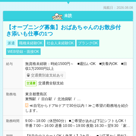
掲載日：2026.08.08
未読
【オープニング募集】おばあちゃんのお散歩付
き添いも仕事の1つ
派遣
職種未経験OK
社会人未経験OK
ブランクOK
WEB登録・面接OK
無資格未経験：時給1500円～ ■週払いOK ■扶養内OK ■日
給与
収1万2000円以上
交通費別途支給あり
交通費全額支給
交通費
東京都豊島区
勤務地
巣鴨駅
/
目白駅
/
北池袋駅
/
…
≪自宅からドアtoドアで30分以内！≫ご希望の勤務地を紹介
します。
9:00～18:00（休憩60分） ■ご希望があれば下記シフトもOK！
勤務時間
早番 7:00～16:00 遅番 10:00～19:00 夜勤 16:30～翌9:30 「家族
と休みを合わせたい」 「余裕を持って夕飯の準備がしたい」
「できれば残業はしたくない」 など、ご希望を教えてください