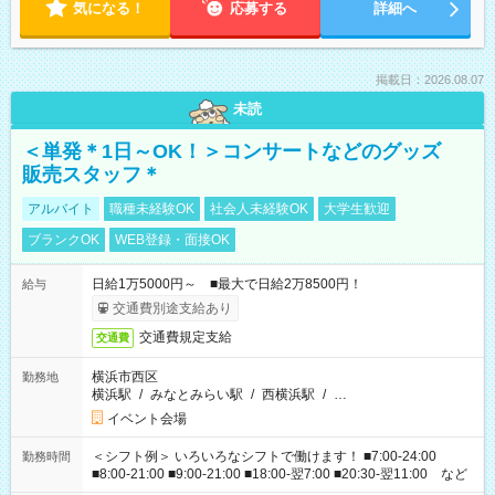
気になる！
応募する
詳細へ
掲載日：2026.08.07
未読
＜単発＊1日～OK！＞コンサートなどのグッズ
販売スタッフ＊
アルバイト
職種未経験OK
社会人未経験OK
大学生歓迎
ブランクOK
WEB登録・面接OK
日給1万5000円～ ■最大で日給2万8500円！
給与
交通費別途支給あり
交通費規定支給
交通費
横浜市西区
勤務地
横浜駅
/
みなとみらい駅
/
西横浜駅
/
…
イベント会場
＜シフト例＞ いろいろなシフトで働けます！ ■7:00-24:00
勤務時間
■8:00-21:00 ■9:00-21:00 ■18:00-翌7:00 ■20:30-翌11:00 など