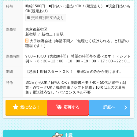
時給1500円 ■日払い・週払いOK！(規定あり) ■現金日払いも
給与
OK(規定あり)
交通費別途支給あり
東京都新宿区
勤務地
新宿駅
/
新宿三丁目駅
大手物流会社（年齢不問／「無理なく続けられる」と好評の
職場です！）
9:00～18:00（実動8時間） 希望の時間帯を選べます！ ＜シフト
勤務時間
例＞ ・8：30～12：00 ・10：00～19：00 ・17：00～22：00
・13：00～22：00 ・22：00～翌6：00 など
【急募】即日スタートＯＫ！ 単発1日のみから働けます。
期間
週1日からOK
/
日払いOK
/
履歴書不要
/
40～50代活躍中
/
副
特徴
業・WワークOK
/
服装自由
/
シフト勤務
/
10名以上の大量募
集
/
電話対応なし
/
パソコンスキル不要
気になる！
応募する
詳細へ
未読