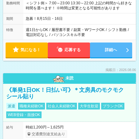
＜シフト例＞ 7:00～23:00 13:30～22:00 上記の時間から好きな
勤務時間
時間を選べます！ ※時間は変更となる可能性があります
急募！8月15日・16日
期間
週1日からOK
/
履歴書不要
/
副業・WワークOK
/
シフト勤務
/
特徴
電話対応なし
/
パソコンスキル不要
気になる！
応募する
詳細へ
掲載日：2026.08.06
未読
《単発1日OK！日払い可》＊文房具のモクモク
シール貼り
派遣
職種未経験OK
社会人未経験OK
大学生歓迎
ブランクOK
WEB登録・面接OK
時給1,200円～1,625円
給与
交通費別途支給あり