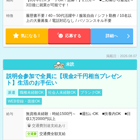
【8月中のスタートOK！急募！】2カ月～ ■ご応募から最短2～
期間
ね。 ※Wワーク希望の方へ 今ご覧のお仕事で希望する勤務時間
3日後に就業が可能です！
と、もう1つのお仕事の勤務時間。 合計で週40時間を超える場
合は応募できません。
履歴書不要
/
40～50代活躍中
/
服装自由
/
シフト勤務
/
10名以
特徴
上の大量募集
/
電話対応なし
/
パソコンスキル不要
気になる！
応募する
詳細へ
掲載日：2026.08.07
未読
説明会参加で全員に【現金2千円相当プレゼン
ト】生活のお手伝い
派遣
職種未経験OK
社会人未経験OK
ブランクOK
WEB登録・面接OK
無資格未経験：時給1500円～ ■週払いOK ■扶養内OK ■日
給与
収1万2000円以上
交通費別途支給あり
交通費全額支給
交通費