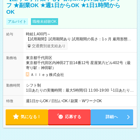
フ ★副業OK ★週1日からOK ★1日1時間から
OK
アルバイト
職種未経験OK
時給1,400円～
給与
【試用期間】試用期間あり 試用期間の長さ：1ヶ月 雇用形態、
給与は本採用時と同じです。
交通費別途支給あり
東京都千代田区
勤務地
東京都千代田区内神田2丁目14番12号 星屋第六ビル402号（最
寄り駅：神田駅）
Ａｌｌｅｙ株式会社
シフト制
勤務時間
1日あたりの実働時間：最大5時間/日 11:00-19:00 └1日あたりの
実働時間：1-5時間 └上記の時間帯内であれば、いつでも勤務可
能！ └平日・土曜日の中で、お好きな曜日でご勤務いただけま
週1日からOK / 日払いOK / 副業・WワークOK
特徴
す！ 【シフト例】 ・11:00～14:00 ・16:30～19:00 ・13:00～
18:00 などのように、自由な働き方が可能なお仕事です！
気になる！
応募する
詳細へ