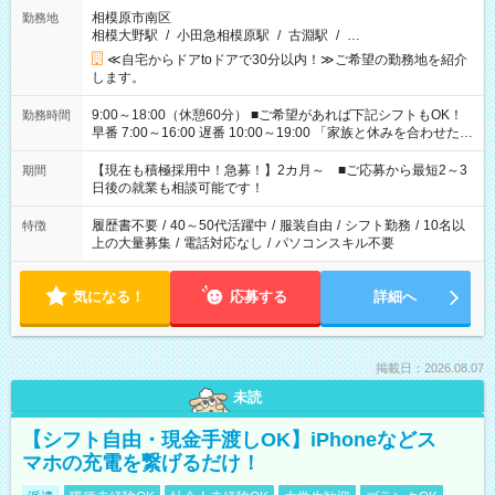
相模原市南区
勤務地
相模大野駅
/
小田急相模原駅
/
古淵駅
/
…
≪自宅からドアtoドアで30分以内！≫ご希望の勤務地を紹介
します。
9:00～18:00（休憩60分） ■ご希望があれば下記シフトもOK！
勤務時間
早番 7:00～16:00 遅番 10:00～19:00 「家族と休みを合わせた
い」 「余裕を持って夕飯の準備がしたい」 「できれば残業はし
たくない」 など、ご希望を教えてくださいね。 ※Wワーク希望
【現在も積極採用中！急募！】2カ月～ ■ご応募から最短2～3
期間
の方へ 今ご覧のお仕事で希望する勤務時間と、もう1つのお仕事
日後の就業も相談可能です！
の勤務時間。 合計で週40時間を超える場合は応募できません。
履歴書不要
/
40～50代活躍中
/
服装自由
/
シフト勤務
/
10名以
特徴
上の大量募集
/
電話対応なし
/
パソコンスキル不要
気になる！
応募する
詳細へ
掲載日：2026.08.07
未読
【シフト自由・現金手渡しOK】iPhoneなどス
マホの充電を繋げるだけ！