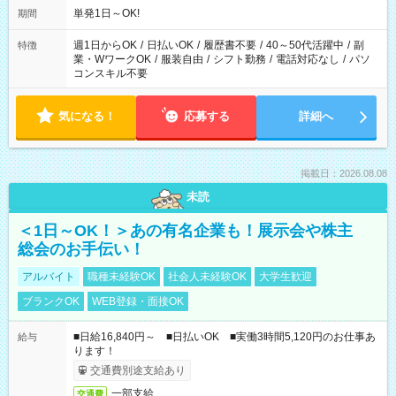
単発1日～OK!
期間
週1日からOK
/
日払いOK
/
履歴書不要
/
40～50代活躍中
/
副
特徴
業・WワークOK
/
服装自由
/
シフト勤務
/
電話対応なし
/
パソ
コンスキル不要
気になる！
応募する
詳細へ
掲載日：2026.08.08
未読
＜1日～OK！＞あの有名企業も！展示会や株主
総会のお手伝い！
アルバイト
職種未経験OK
社会人未経験OK
大学生歓迎
ブランクOK
WEB登録・面接OK
■日給16,840円～ ■日払いOK ■実働3時間5,120円のお仕事あ
給与
ります！
交通費別途支給あり
一部支給
交通費