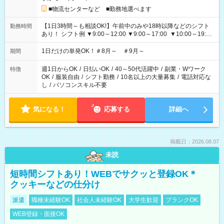
■物流センターなど ■勤務地選べます
【1日3時間～も相談OK!】午前中のみや18時以降などのシフト
勤務時間
あり！ シフト例 ▼9:00～12:00 ▼9:00～17:00 ▼10:00～19:00
▼18:00～21:00
1日だけの単発OK！＃8月～ ＃9月～
期間
週1日からOK
/
日払いOK
/
40～50代活躍中
/
副業・Wワーク
特徴
OK
/
服装自由
/
シフト勤務
/
10名以上の大量募集
/
電話対応な
し
/
パソコンスキル不要
気になる！
応募する
詳細へ
掲載日：2026.08.07
未読
短時間シフトあり！WEBでサクッと登録OK＊
クッキーなどの仕分け
派遣
職種未経験OK
社会人未経験OK
大学生歓迎
ブランクOK
WEB登録・面接OK