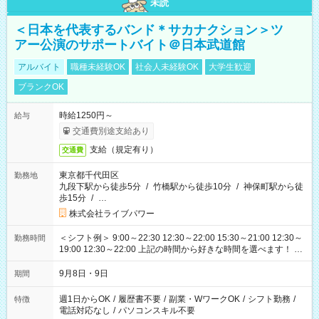
未読
＜日本を代表するバンド＊サカナクション＞ツ
アー公演のサポートバイト＠日本武道館
アルバイト
職種未経験OK
社会人未経験OK
大学生歓迎
ブランクOK
時給1250円～
給与
交通費別途支給あり
支給（規定有り）
交通費
東京都千代田区
勤務地
九段下駅から徒歩5分
/
竹橋駅から徒歩10分
/
神保町駅から徒
歩15分
/
…
株式会社ライブパワー
＜シフト例＞ 9:00～22:30 12:30～22:00 15:30～21:00 12:30～
勤務時間
19:00 12:30～22:00 上記の時間から好きな時間を選べます！ ※
時間は変更となる可能性があります
9月8日・9日
期間
週1日からOK
/
履歴書不要
/
副業・WワークOK
/
シフト勤務
/
特徴
電話対応なし
/
パソコンスキル不要