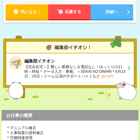
気になる！
応募する
詳細へ
編集部イチオシ
【完全在宅！】難しい業務なし＆電話なし！ゆっくりの11
時～時短＊データ入力・事務、＜SEKAI NO OWARI＊8月15
日・16日＞ドーム公演のサポートバイトなど
(8/7UP!)
お仕事の概要
＊マニュアル修正
＊人事制度の資料修正
＊労務関連管理