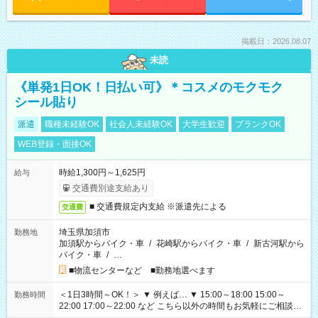
掲載日：2026.08.07
未読
《単発1日OK！日払い可》＊コスメのモクモク
シール貼り
派遣
職種未経験OK
社会人未経験OK
大学生歓迎
ブランクOK
WEB登録・面接OK
時給1,300円～1,625円
給与
交通費別途支給あり
■ 交通費規定内支給 ※派遣先による
交通費
埼玉県加須市
勤務地
加須駅からバイク・車
/
花崎駅からバイク・車
/
新古河駅から
バイク・車
/
…
■物流センターなど ■勤務地選べます
＜1日3時間～OK！＞ ▼ 例えば… ▼ 15:00～18:00 15:00～
勤務時間
22:00 17:00～22:00 など こちら以外の時間もお気軽にご相談く
ださい！