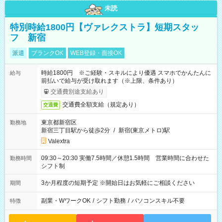
未読
特別時給1800円【ヴァレクストラ】短期スタッ
フ 新宿
派遣
ブランクOK
WEB登録・面接OK
時給1800円 ※ご経験・スキルにより優遇 スマホでかんたんに
給与
前払いで給与が受け取れます（※上限、条件あり）
交通費別途支給あり
交通費全額支給（規定あり）
交通費
東京都新宿区
勤務地
新宿三丁目駅から徒歩2分
/
新宿(東京メトロ)駅
Valextra
09:30～20:30 実働7.5時間／休憩1.5時間 営業時間に合わせた
勤務時間
シフト制
3か月程度の短期予定 ※開始日はお気軽にご相談ください
期間
副業・WワークOK
/
シフト勤務
/
パソコンスキル不要
特徴