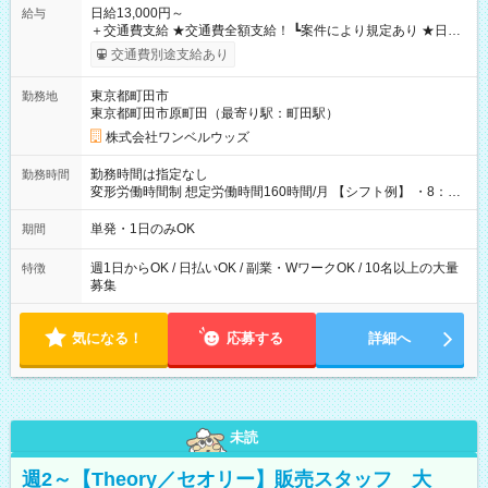
日給13,000円～
給与
＋交通費支給 ★交通費全額支給！ ┗案件により規定あり ★日払
いOK！（規定あり） ┗働いたその日に現金GET♪ お仕事後はコ
交通費別途支給あり
ンビニATMから 日払い分を引き落とせます！ 【試用期間】試
用期間なし
東京都町田市
勤務地
東京都町田市原町田（最寄り駅：町田駅）
株式会社ワンベルウッズ
勤務時間は指定なし
勤務時間
変形労働時間制 想定労働時間160時間/月 【シフト例】 ・8：00
～21：00
単発・1日のみOK
期間
週1日からOK / 日払いOK / 副業・WワークOK / 10名以上の大量
特徴
募集
気になる！
応募する
詳細へ
未読
週2～【Theory／セオリー】販売スタッフ 大