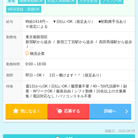
派遣
職種未経験OK
社会人未経験OK
大学生歓迎
ブランクOK
WEB登録・面接OK
時給1414円～ ▼日払いOK（規定あり） ■初勤務手当あり
給与
※規定による
東京都新宿区
勤務地
新宿駅から徒歩
/
新宿三丁目駅から徒歩
/
高田馬場駅から徒歩
/
…
物流企業
9:00～18:00
勤務時間
即日～OK！ 1日～働けます＾＾（規定あり）
期間
週1日からOK
/
日払いOK
/
履歴書不要
/
40～50代活躍中
/
副
特徴
業・WワークOK
/
服装自由
/
シフト勤務
/
10名以上の大量募
集
/
電話対応なし
/
パソコンスキル不要
気になる！
応募する
詳細へ
掲載日：2026.08.03