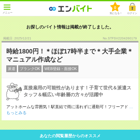
0
メニュー
気になる！
ログイン
お探しのバイト情報は掲載が終了しました。
掲載日 :2025
/
12
/
21
No.STFSV2204260179
時給1800円！＊ほぼ17時半まで＊大手企業＊
マニュアル作成など
派遣
ブランクOK
WEB登録・面接OK
直接雇用の可能性があります！子育て世代＆派遣ス
タッフ＆幅広い年齢層の方々が活躍中
アットホームな雰囲気！駅直結で雨に濡れずに通勤可！フリーアド
...
もっとみる
あなたの閲覧履歴からのオススメ