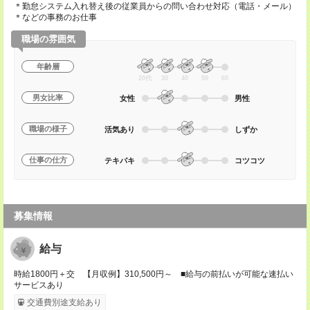
＊勤怠システム入れ替え後の従業員からの問い合わせ対応（電話・メール）
＊などの事務のお仕事
職場の雰囲気
年齢層
20代
30
40
50
60
男女比率
女性
男性
職場の様子
活気あり
しずか
仕事の仕方
テキパキ
コツコツ
募集情報
給与
時給1800円＋交 【月収例】310,500円～ ■給与の前払いが可能な速払い
サービスあり
交通費別途支給あり