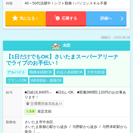
40～50代活躍中
/
シフト勤務
/
パソコンスキル不要
特徴
気になる！
応募する
詳細へ
掲載日：2026.08.08
未読
【1日だけでもOK】さいたまスーパーアリーナ
でライブのお手伝い！
アルバイト
職種未経験OK
社会人未経験OK
大学生歓迎
ブランクOK
WEB登録・面接OK
■日給16,840円～ ■日払いOK ■実働3時間5,120円のお仕事あ
給与
ります！
交通費別途支給あり
規定支給
交通費
さいたま市中央区
勤務地
さいたま新都心駅から徒歩
/
与野駅から徒歩
/
与野本町駅から
徒歩
/
…