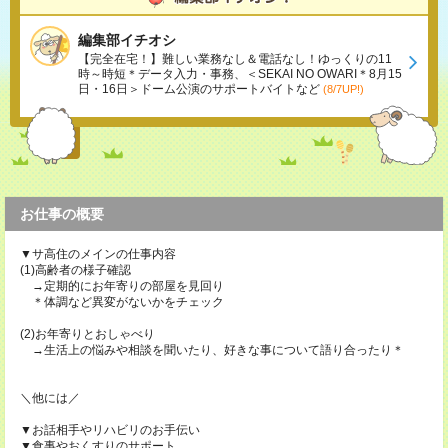
編集部イチオシ
【完全在宅！】難しい業務なし＆電話なし！ゆっくりの11
時～時短＊データ入力・事務、＜SEKAI NO OWARI＊8月15
日・16日＞ドーム公演のサポートバイトなど
(8/7UP!)
お仕事の概要
▼サ高住のメインの仕事内容
(1)高齢者の様子確認
→定期的にお年寄りの部屋を見回り
＊体調など異変がないかをチェック
(2)お年寄りとおしゃべり
→生活上の悩みや相談を聞いたり、好きな事について語り合ったり＊
＼他には／
▼お話相手やリハビリのお手伝い
▼食事やおくすりのサポート