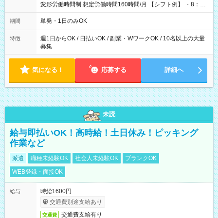
変形労働時間制 想定労働時間160時間/月 【シフト例】 ・8：00
～21：00
単発・1日のみOK
期間
週1日からOK / 日払いOK / 副業・WワークOK / 10名以上の大量
特徴
募集
気になる！
応募する
詳細へ
未読
給与即払いOK！高時給！土日休み！ピッキング
作業など
派遣
職種未経験OK
社会人未経験OK
ブランクOK
WEB登録・面接OK
時給1600円
給与
交通費別途支給あり
交通費支給有り
交通費