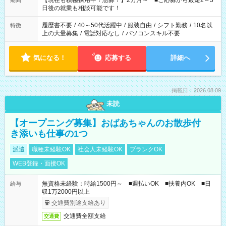
【現在も積極採用中！急募！】2カ月～ ■ご応募から最短2～3
期間
の方へ 今ご覧のお仕事で希望する勤務時間と、もう1つのお仕事
日後の就業も相談可能です！
の勤務時間。 合計で週40時間を超える場合は応募できません。
履歴書不要
/
40～50代活躍中
/
服装自由
/
シフト勤務
/
10名以
特徴
上の大量募集
/
電話対応なし
/
パソコンスキル不要
気になる！
応募する
詳細へ
掲載日：2026.08.09
未読
【オープニング募集】おばあちゃんのお散歩付
き添いも仕事の1つ
派遣
職種未経験OK
社会人未経験OK
ブランクOK
WEB登録・面接OK
無資格未経験：時給1500円～ ■週払いOK ■扶養内OK ■日
給与
収1万2000円以上
交通費別途支給あり
交通費全額支給
交通費