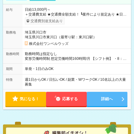
日給13,000円～
給与
＋交通費支給 ★交通費全額支給！ ┗案件により規定あり ★日払
いOK！（規定あり） ┗働いたその日に現金GET♪ お仕事後はコ
交通費別途支給あり
ンビニATMから 日払い分を引き落とせます！ 【試用期間】試
用期間なし
埼玉県川口市
勤務地
埼玉県川口市東川口（最寄り駅：東川口駅）
株式会社ワンベルウッズ
勤務時間は指定なし
勤務時間
変形労働時間制 想定労働時間160時間/月 【シフト例】 ・8：00
～21：00
単発・1日のみOK
期間
週1日からOK / 日払いOK / 副業・WワークOK / 10名以上の大量
特徴
募集
気になる！
応募する
詳細へ