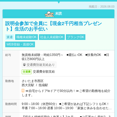
掲載日：2026.08.03
未読
説明会参加で全員に【現金2千円相当プレゼン
ト】生活のお手伝い
派遣
職種未経験OK
社会人未経験OK
ブランクOK
WEB登録・面接OK
無資格未経験：時給1350円～ ■週払いOK ■扶養内OK ■日
給与
収1万800円以上
交通費別途支給あり
交通費全額支給
交通費
さいたま市西区
勤務地
西大宮駅
/
指扇駅
≪自宅からドアtoドアで30分以内！≫ご希望の勤務地を紹介
します。
9:00～18:00（休憩60分） ■ご希望があれば下記シフトもOK！
勤務時間
早番 7:00～16:00 遅番 10:00～19:00 「家族と休みを合わせた
い」 「余裕を持って夕飯の準備がしたい」 「できれば残業はし
たくない」 など、ご希望を教えてくださいね。 ※Wワーク希望