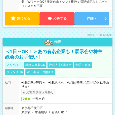
業・WワークOK
/
服装自由
/
シフト勤務
/
電話対応なし
/
パソ
コンスキル不要
気になる！
応募する
詳細へ
掲載日：2026.08.08
未読
＜1日～OK！＞あの有名企業も！展示会や株主
総会のお手伝い！
アルバイト
職種未経験OK
社会人未経験OK
大学生歓迎
ブランクOK
WEB登録・面接OK
■日給16,840円～ ■日払いOK ■実働3時間5,120円のお仕事あ
給与
ります！
交通費別途支給あり
一部支給
交通費
東京都千代田区
勤務地
東京駅
/
水道橋駅
/
有楽町駅
/
…