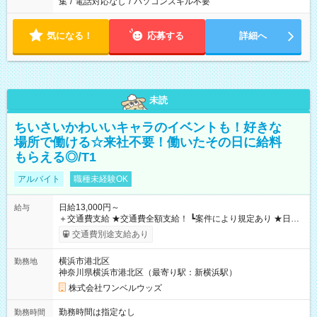
集
/
電話対応なし
/
パソコンスキル不要
気になる！
応募する
詳細へ
未読
ちいさいかわいいキャラのイベントも！好きな
場所で働ける☆来社不要！働いたその日に給料
もらえる◎/T1
アルバイト
職種未経験OK
日給13,000円～
給与
＋交通費支給 ★交通費全額支給！ ┗案件により規定あり ★日払
いOK！（規定あり） ┗働いたその日に現金GET♪ お仕事後はコ
交通費別途支給あり
ンビニATMから 日払い分を引き落とせます！ 【試用期間】試
用期間なし
横浜市港北区
勤務地
神奈川県横浜市港北区（最寄り駅：新横浜駅）
株式会社ワンベルウッズ
勤務時間は指定なし
勤務時間