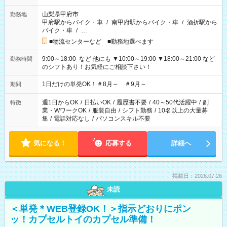
山梨県甲府市
勤務地
甲府駅からバイク・車
/
南甲府駅からバイク・車
/
酒折駅から
バイク・車
/
…
■物流センターなど ■勤務地選べます
9:00～18:00 など 他にも ▼10:00～19:00 ▼18:00～21:00 など
勤務時間
のシフトあり！お気軽にご相談下さい！
1日だけの単発OK！＃8月～ ＃9月～
期間
週1日からOK
/
日払いOK
/
履歴書不要
/
40～50代活躍中
/
副
特徴
業・WワークOK
/
服装自由
/
シフト勤務
/
10名以上の大量募
集
/
電話対応なし
/
パソコンスキル不要
気になる！
応募する
詳細へ
掲載日：2026.07.26
未読
＜単発＊WEB登録OK！＞指示どおりにポン
ッ！カプセルトイのカプセル準備！