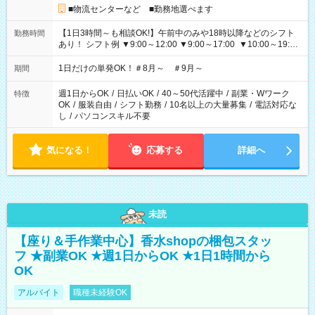
■物流センターなど ■勤務地選べます
【1日3時間～も相談OK!】午前中のみや18時以降などのシフト
勤務時間
あり！ シフト例 ▼9:00～12:00 ▼9:00～17:00 ▼10:00～19:00
▼18:00～21:00
1日だけの単発OK！＃8月～ ＃9月～
期間
週1日からOK
/
日払いOK
/
40～50代活躍中
/
副業・Wワーク
特徴
OK
/
服装自由
/
シフト勤務
/
10名以上の大量募集
/
電話対応な
し
/
パソコンスキル不要
気になる！
応募する
詳細へ
未読
【座り＆手作業中心】香水shopの梱包スタッ
フ ★副業OK ★週1日からOK ★1日1時間から
OK
アルバイト
職種未経験OK