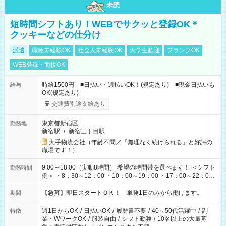
未読
短時間シフトあり！WEBでサクッと登録OK＊
クッキーなどの仕分け
派遣
職種未経験OK
社会人未経験OK
大学生歓迎
ブランクOK
WEB登録・面接OK
時給1500円 ■日払い・週払いOK！(規定あり) ■現金日払いも
給与
OK(規定あり)
交通費別途支給あり
東京都新宿区
勤務地
新宿駅
/
新宿三丁目駅
大手物流会社（年齢不問／「無理なく続けられる」と好評の
職場です！）
9:00～18:00（実動8時間） 希望の時間帯を選べます！ ＜シフト
勤務時間
例＞ ・8：30～12：00 ・10：00～19：00 ・17：00～22：00
・13：00～22：00 ・22：00～翌6：00 など
【急募】即日スタートＯＫ！ 単発1日のみから働けます。
期間
週1日からOK
/
日払いOK
/
履歴書不要
/
40～50代活躍中
/
副
特徴
業・WワークOK
/
服装自由
/
シフト勤務
/
10名以上の大量募