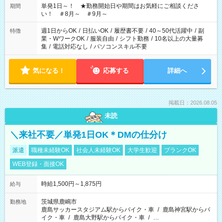
単発1日～！ ★勤務開始日や期間はお気軽にご相談くださ
期間
い！ ＃8月～ ＃9月～
週1日からOK
/
日払いOK
/
履歴書不要
/
40～50代活躍中
/
副
特徴
業・WワークOK
/
服装自由
/
シフト勤務
/
10名以上の大量募
集
/
電話対応なし
/
パソコンスキル不要
気になる！
応募する
詳細へ
掲載日：2026.08.05
未読
＼来社不要／単発1日OK＊DMの仕分け
派遣
職種未経験OK
社会人未経験OK
大学生歓迎
ブランクOK
WEB登録・面接OK
時給1,500円～1,875円
給与
茨城県鹿嶋市
勤務地
鹿島サッカースタジアム駅からバイク・車
/
鹿島神宮駅からバ
イク・車
/
鹿島大野駅からバイク・車
/
…