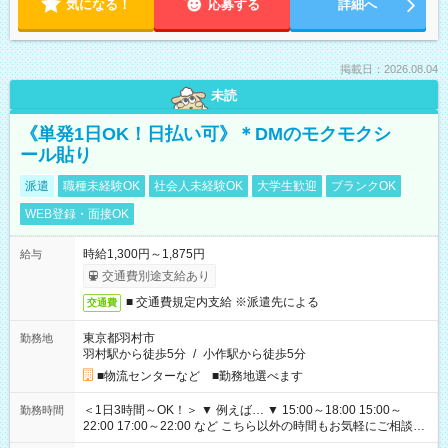
気になる！
応募する
詳細へ
掲載日：2026.08.04
未読
《単発1日OK！日払い可》＊DMのモクモクシ
ール貼り
派遣
職種未経験OK
社会人未経験OK
大学生歓迎
ブランクOK
WEB登録・面接OK
時給1,300円～1,875円
給与
交通費別途支給あり
■ 交通費規定内支給 ※派遣先による
交通費
東京都羽村市
勤務地
羽村駅から徒歩5分
/
小作駅から徒歩5分
■物流センターなど ■勤務地選べます
＜1日3時間～OK！＞ ▼ 例えば… ▼ 15:00～18:00 15:00～
勤務時間
22:00 17:00～22:00 など こちら以外の時間もお気軽にご相談く
ださい！