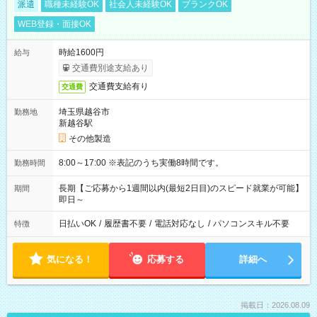
派遣
職種未経験OK
社会人未経験OK
ブランクOK
WEB登録・面接OK
時給1600円
給与
交通費別途支給あり
交通費支給有り
交通費
埼玉県越谷市
勤務地
新越谷駅
その他製造
8:00～17:00 ※表記のうち実働8時間です。
勤務時間
長期【ご応募から1週間以内(最短2日目)のスピード就業が可能】
期間
即日～
日払いOK
/
履歴書不要
/
電話対応なし
/
パソコンスキル不要
特徴
気になる！
応募する
詳細へ
掲載日：2026.08.09