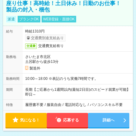
座り仕事！高時給！土日休み！日勤のお仕事！
製品の封入・梱包
派遣
ブランクOK
WEB登録・面接OK
時給1310円
給与
交通費別途支給あり
交通費支給有り
交通費
さいたま市北区
勤務地
土呂駅から徒歩13分
製造外
10:00～18:00 ※表記のうち実働7時間です。
勤務時間
長期【ご応募から1週間以内(最短2日目)のスピード就業が可能】
期間
即日～
履歴書不要
/
服装自由
/
電話対応なし
/
パソコンスキル不要
特徴
気になる！
応募する
詳細へ