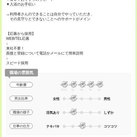
▼入浴のお手伝い
→利用者さんのできることは自分でやっていただき、
その見守りとできないことへのサポートがメイン
【応募から採用】
WEB/TEL応募
↓
来社不要！
面接と登録について電話かメールにて簡単説明
↓
スピード採用
職場の雰囲気
年齢層
20代
30
40
50
60
男女比率
女性
男性
職場の様子
活気あり
しずか
仕事の仕方
テキパキ
コツコツ