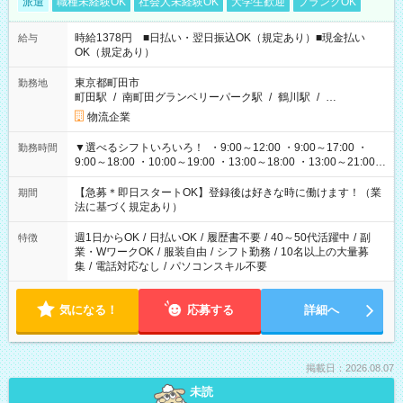
派遣
職種未経験OK
社会人未経験OK
大学生歓迎
ブランクOK
時給1378円 ■日払い・翌日振込OK（規定あり）■現金払い
給与
OK（規定あり）
東京都町田市
勤務地
町田駅
/
南町田グランベリーパーク駅
/
鶴川駅
/
…
物流企業
▼選べるシフトいろいろ！ ・9:00～12:00 ・9:00～17:00 ・
勤務時間
9:00～18:00 ・10:00～19:00 ・13:00～18:00 ・13:00～21:00
・22:00～翌6:00 など 上記以外の時間で相談可能なお仕事も！
あなたの希望を教えてください！
【急募＊即日スタートOK】登録後は好きな時に働けます！（業
期間
法に基づく規定あり）
週1日からOK
/
日払いOK
/
履歴書不要
/
40～50代活躍中
/
副
特徴
業・WワークOK
/
服装自由
/
シフト勤務
/
10名以上の大量募
集
/
電話対応なし
/
パソコンスキル不要
気になる！
応募する
詳細へ
掲載日：2026.08.07
未読