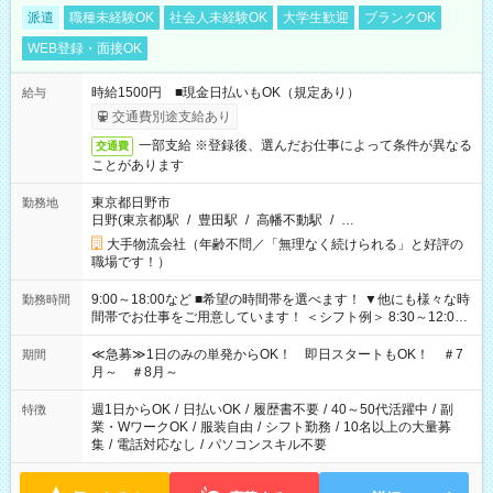
派遣
職種未経験OK
社会人未経験OK
大学生歓迎
ブランクOK
WEB登録・面接OK
時給1500円 ■現金日払いもOK（規定あり）
給与
交通費別途支給あり
一部支給 ※登録後、選んだお仕事によって条件が異なる
交通費
ことがあります
東京都日野市
勤務地
日野(東京都)駅
/
豊田駅
/
高幡不動駅
/
…
大手物流会社（年齢不問／「無理なく続けられる」と好評の
職場です！）
9:00～18:00など ■希望の時間帯を選べます！ ▼他にも様々な時
勤務時間
間帯でお仕事をご用意しています！ ＜シフト例＞ 8:30～12:00
17:00～22:00 13:00～22:00 22:00～翌6:00 など
≪急募≫1日のみの単発からOK！ 即日スタートもOK！ ＃7
期間
月～ ＃8月～
週1日からOK
/
日払いOK
/
履歴書不要
/
40～50代活躍中
/
副
特徴
業・WワークOK
/
服装自由
/
シフト勤務
/
10名以上の大量募
集
/
電話対応なし
/
パソコンスキル不要