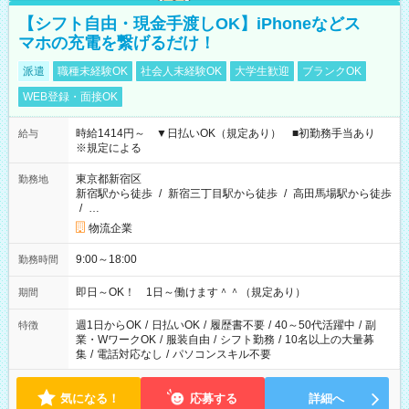
【シフト自由・現金手渡しOK】iPhoneなどス
マホの充電を繋げるだけ！
派遣
職種未経験OK
社会人未経験OK
大学生歓迎
ブランクOK
WEB登録・面接OK
時給1414円～ ▼日払いOK（規定あり） ■初勤務手当あり
給与
※規定による
東京都新宿区
勤務地
新宿駅から徒歩
/
新宿三丁目駅から徒歩
/
高田馬場駅から徒歩
/
…
物流企業
9:00～18:00
勤務時間
即日～OK！ 1日～働けます＾＾（規定あり）
期間
週1日からOK
/
日払いOK
/
履歴書不要
/
40～50代活躍中
/
副
特徴
業・WワークOK
/
服装自由
/
シフト勤務
/
10名以上の大量募
集
/
電話対応なし
/
パソコンスキル不要
気になる！
応募する
詳細へ