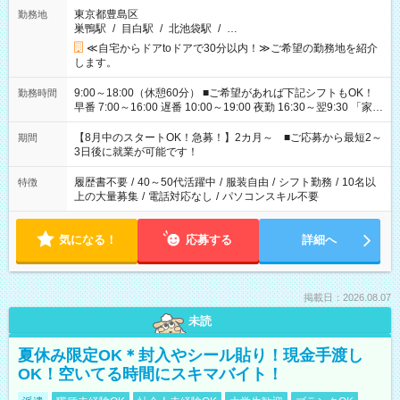
東京都豊島区
勤務地
巣鴨駅
/
目白駅
/
北池袋駅
/
…
≪自宅からドアtoドアで30分以内！≫ご希望の勤務地を紹介
します。
9:00～18:00（休憩60分） ■ご希望があれば下記シフトもOK！
勤務時間
早番 7:00～16:00 遅番 10:00～19:00 夜勤 16:30～翌9:30 「家族
と休みを合わせたい」 「余裕を持って夕飯の準備がしたい」
「できれば残業はしたくない」 など、ご希望を教えてください
【8月中のスタートOK！急募！】2カ月～ ■ご応募から最短2～
期間
ね。 ※Wワーク希望の方へ 今ご覧のお仕事で希望する勤務時間
3日後に就業が可能です！
と、もう1つのお仕事の勤務時間。 合計で週40時間を超える場
合は応募できません。
履歴書不要
/
40～50代活躍中
/
服装自由
/
シフト勤務
/
10名以
特徴
上の大量募集
/
電話対応なし
/
パソコンスキル不要
気になる！
応募する
詳細へ
掲載日：2026.08.07
未読
夏休み限定OK＊封入やシール貼り！現金手渡し
OK！空いてる時間にスキマバイト！