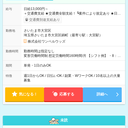
日給13,000円～
給与
＋交通費支給 ★交通費全額支給！ ┗案件により規定あり ★日払
いOK！（規定あり） ┗働いたその日に現金GET♪ お仕事後はコ
交通費別途支給あり
ンビニATMから 日払い分を引き落とせます！ 【試用期間】試
用期間なし
さいたま市大宮区
勤務地
埼玉県さいたま市大宮区錦町（最寄り駅：大宮駅）
株式会社ワンベルウッズ
勤務時間は指定なし
勤務時間
変形労働時間制 想定労働時間160時間/月 【シフト例】 ・8：00
～21：00
単発・1日のみOK
期間
週1日からOK / 日払いOK / 副業・WワークOK / 10名以上の大量
特徴
募集
気になる！
応募する
詳細へ
未読