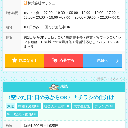
株式会社マッシュ
■シフト例 ・07:00～19:30 ・09:00～12:00 ・10:00～17:00 ・
勤務時間
18:00～23:00 ・19:00～07:00 ・20:00～09:00 ・22:00～06:00
etc ★最短で3時間で5,120円のお仕事から 15時間で2万円近く稼
げるお仕事も！ ご希望のお時間に合わせてご紹介！ ※シフトは
■１日のみ・1回だけお仕事OK！
期間
現場によって異なります。 ※勿論、休憩時間はあるのでご安心
ください！
週1日からOK
/
日払いOK
/
履歴書不要
/
副業・WワークOK
/
シ
特徴
フト勤務
/
10名以上の大量募集
/
電話対応なし
/
パソコンスキ
ル不要
気になる！
応募する
詳細へ
掲載日：2026.07.27
未読
〈空いた日1日のみからOK〉＊チラシの仕分け
派遣
職種未経験OK
社会人未経験OK
大学生歓迎
ブランクOK
WEB登録・面接OK
時給1,200円～1,625円
給与