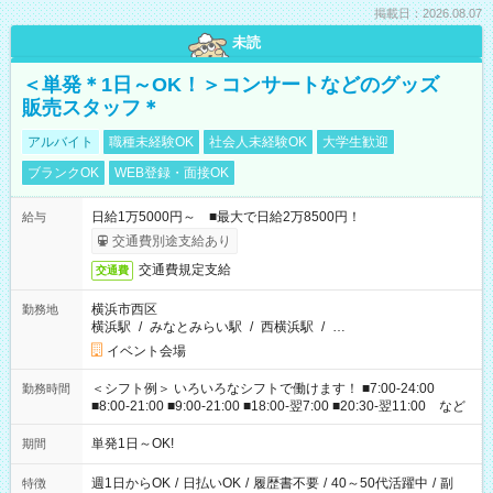
掲載日：2026.08.07
未読
＜単発＊1日～OK！＞コンサートなどのグッズ
販売スタッフ＊
アルバイト
職種未経験OK
社会人未経験OK
大学生歓迎
ブランクOK
WEB登録・面接OK
日給1万5000円～ ■最大で日給2万8500円！
給与
交通費別途支給あり
交通費規定支給
交通費
横浜市西区
勤務地
横浜駅
/
みなとみらい駅
/
西横浜駅
/
…
イベント会場
＜シフト例＞ いろいろなシフトで働けます！ ■7:00-24:00
勤務時間
■8:00-21:00 ■9:00-21:00 ■18:00-翌7:00 ■20:30-翌11:00 など
単発1日～OK!
期間
週1日からOK
/
日払いOK
/
履歴書不要
/
40～50代活躍中
/
副
特徴