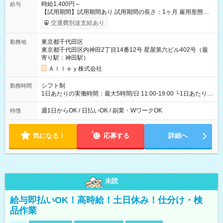
時給1,400円～
給与
【試用期間】試用期間あり 試用期間の長さ：1ヶ月 雇用形態、
給与は本採用時と同じです。
交通費別途支給あり
東京都千代田区
勤務地
東京都千代田区内神田2丁目14番12号 星屋第六ビル402号（最
寄り駅：神田駅）
Ａｌｌｅｙ株式会社
シフト制
勤務時間
1日あたりの実働時間：最大5時間/日 11:00-19:00 └1日あたりの
実働時間：1-5時間 └上記の時間帯内であれば、いつでも勤務可
能！ └平日・土曜日の中で、お好きな曜日でご勤務いただけま
週1日からOK / 日払いOK / 副業・WワークOK
特徴
す！ 【シフト例】 ・11:00～14:00 ・16:30～19:00 ・13:00～
18:00 などのように、自由な働き方が可能なお仕事です！
気になる！
応募する
詳細へ
未読
給与即払いOK！高時給！土日休み！仕分け・検
品作業