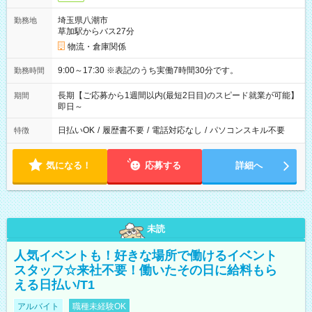
埼玉県八潮市
勤務地
草加駅からバス27分
物流・倉庫関係
9:00～17:30 ※表記のうち実働7時間30分です。
勤務時間
長期【ご応募から1週間以内(最短2日目)のスピード就業が可能】
期間
即日～
日払いOK
/
履歴書不要
/
電話対応なし
/
パソコンスキル不要
特徴
気になる！
応募する
詳細へ
未読
人気イベントも！好きな場所で働けるイベント
スタッフ☆来社不要！働いたその日に給料もら
える日払い/T1
アルバイト
職種未経験OK