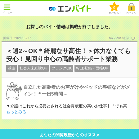
0
メニュー
気になる！
ログイン
お探しのバイト情報は掲載が終了しました。
掲載日 :2026
/
02
/
17
No.ZPRS埼玉01_F
＜週2～OK＊綺麗なサ高住！＞体力なくても
安心！見回り中心の高齢者サポート業務
派遣
社会人未経験OK
ブランクOK
WEB登録・面接OK
自立した高齢者のお声がけやベッドの整頓などがメ
イン！＊一日5時間～
▼介護はこれから必要とされる社会貢献度の高いお仕事】「でも高
...
もっとみる
あなたの閲覧履歴からのオススメ