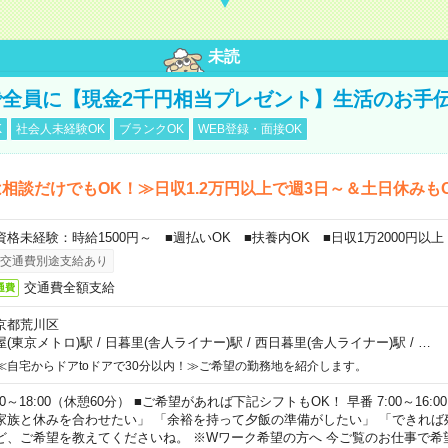
未読
全員に【現金2千円相当プレゼント】生活のお手
K
社会人未経験OK
ブランクOK
WEB登録・面接OK
相談だけでもOK！≫日収1.2万円以上で週3日～＆土日休みも
資格未経験：時給1500円～ ■週払いOK ■扶養内OK ■日収1万2000円以上
交通費別途支給あり
交通費全額支給
通費
京都荒川区
屋(東京メトロ)駅
/
日暮里(舎人ライナー)駅
/
西日暮里(舎人ライナー)駅
/
…
≪自宅からドアtoドアで30分以内！≫ご希望の勤務地を紹介します。
00～18:00（休憩60分） ■ご希望があれば下記シフトもOK！ 早番 7:00～16:00 遅
家族と休みを合わせたい」 「余裕を持って夕飯の準備がしたい」 「できれば
ど、ご希望を教えてくださいね。 ※Wワーク希望の方へ 今ご覧のお仕事で希