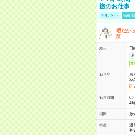
搬のお仕事
アルバイト
職種未
暇だか
証
日
給与
交
東
勤務地
秋
09
勤務時間
4
激
期間
週
特徴
募