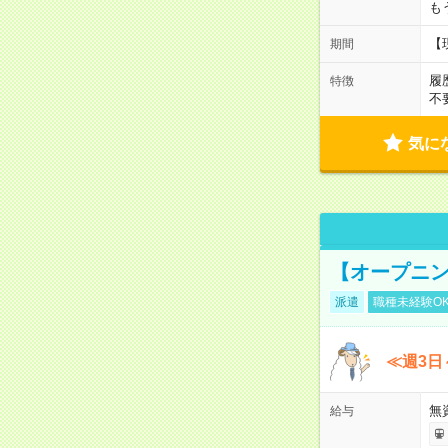
も
【
期間
履
特徴
不
気に
【オープニン
派遣
職種未経験O
≪週3日
無
給与