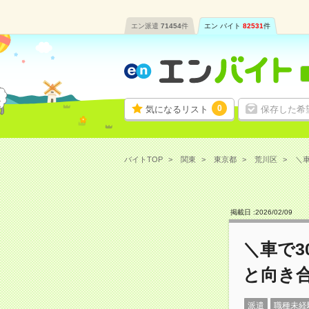
エン派遣
71454
件
エン バイト
82531
件
0
気になるリスト
保存した希
バイトTOP
関東
東京都
荒川区
＼車
掲載日 :
2026
/
02
/
09
＼車で
と向き
派遣
職種未経