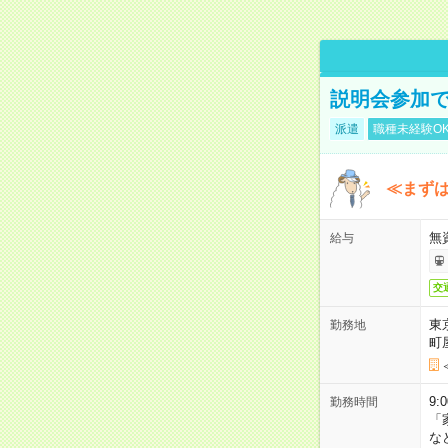
説明会参加で
派遣
職種未経験O
≪まずは
無
給与
交
東
勤務地
町
9:
勤務時間
「
な