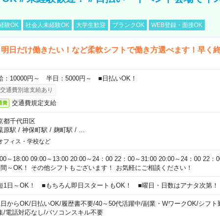
経験OK
社会人未経験OK
大学生歓迎
ブランクOK
WEB登録・面接OK
ら明日だけ働きたい！など柔軟シフトで働き方選べます！早く
給：10000円～ 半日：5000円～ ■日払いOK！
交通費別途支給あり
交通費規定支給
通費
京都千代田区
葉原駅
/
神保町駅
/
麹町駅
/
…
オフィス・学校など
:00～18:00 09:00～13:00 20:00～24：00 22：00～31:00 20:00～24：00 2
時間～OK！ その他シフトもございます！ お気軽にご相談ください！
短1日～OK！ ■もちろん即日スタートもOK！ ■曜日・日数はアナタ次第！
1日からOK
/
日払いOK
/
履歴書不要
/
40～50代活躍中
/
副業・WワークOK
/
シフト
集
/
電話対応なし
/
パソコンスキル不要