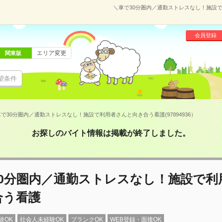
＼車で30分圏内／通勤ストレスなし！施設で利
会員登録
エリア変更
関東版
望条件
で30分圏内／通勤ストレスなし！施設で利用者さんと向き合う看護(97894936）
お探しのバイト情報は掲載が終了しました。
30分圏内／通勤ストレスなし！施設で利
合う看護
験OK
社会人未経験OK
ブランクOK
WEB登録・面接OK