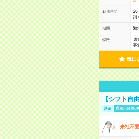
2
勤務時間
談
激
期間
週
特徴
募
気に
【シフト自由
派遣
職種未経験O
来社不要