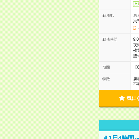
交
東
勤務地
巣
9:
勤務時間
夜
残
望
【
期間
履
特徴
不
気に
＃1日4時間