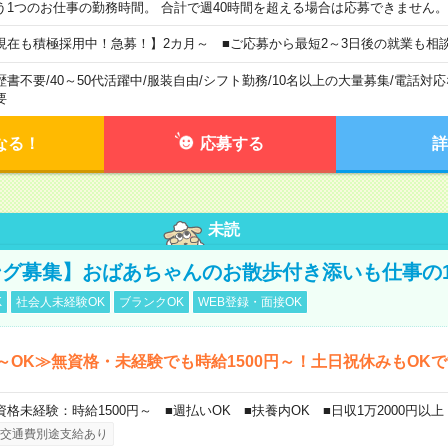
う1つのお仕事の勤務時間。 合計で週40時間を超える場合は応募できません。
現在も積極採用中！急募！】2カ月～ ■ご応募から最短2～3日後の就業も相
歴書不要
/
40～50代活躍中
/
服装自由
/
シフト勤務
/
10名以上の大量募集
/
電話対応
要
なる！
応募する
詳
未読
グ募集】おばあちゃんのお散歩付き添いも仕事の
K
社会人未経験OK
ブランクOK
WEB登録・面接OK
～OK≫無資格・未経験でも時給1500円～！土日祝休みもOK
資格未経験：時給1500円～ ■週払いOK ■扶養内OK ■日収1万2000円以上
交通費別途支給あり