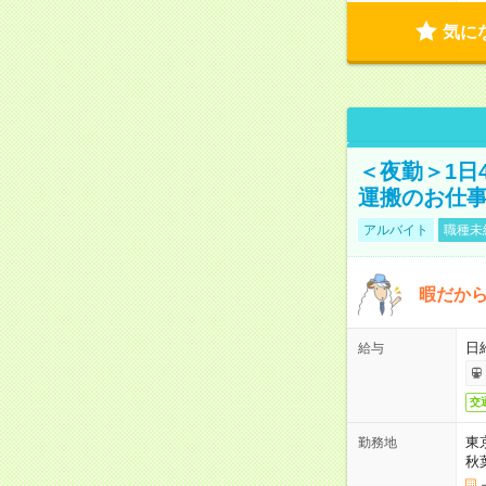
気に
＜夜勤＞1日
運搬のお仕
アルバイト
職種未
暇だか
日
給与
交
東
勤務地
秋