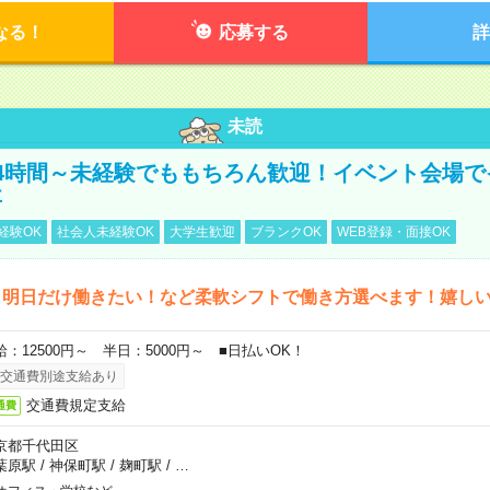
なる！
応募する
詳
未読
4時間～未経験でももちろん歓迎！イベント会場で
事
経験OK
社会人未経験OK
大学生歓迎
ブランクOK
WEB登録・面接OK
ら明日だけ働きたい！など柔軟シフトで働き方選べます！嬉し
給：12500円～ 半日：5000円～ ■日払いOK！
交通費別途支給あり
交通費規定支給
通費
京都千代田区
葉原駅
/
神保町駅
/
麹町駅
/
…