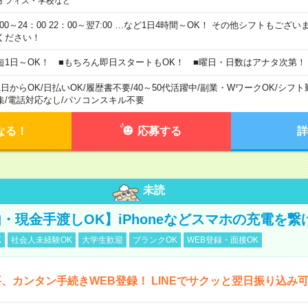
オフィス・学校など
0:00～24：00 22：00～翌7:00 …など1日4時間～OK！ その他シフトもござ
ください！
短1日～OK！ ■もちろん即日スタートもOK！ ■曜日・日数はアナタ次第！
1日からOK
/
日払いOK
/
履歴書不要
/
40～50代活躍中
/
副業・WワークOK
/
シフト
集
/
電話対応なし
/
パソコンスキル不要
なる！
応募する
詳
未読
・現金手渡しOK】iPhoneなどスマホの充電を繋
K
社会人未経験OK
大学生歓迎
ブランクOK
WEB登録・面接OK
、カンタン手続きWEB登録！ LINEでサクッと翌日振り込み