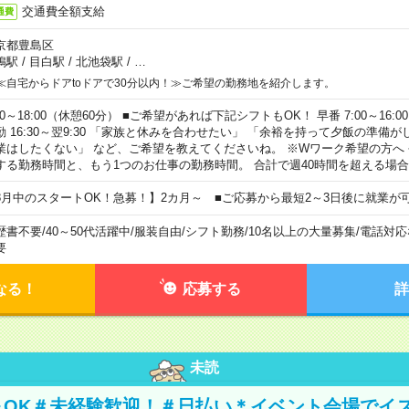
交通費全額支給
通費
京都豊島区
鴨駅
/
目白駅
/
北池袋駅
/
…
≪自宅からドアtoドアで30分以内！≫ご希望の勤務地を紹介します。
00～18:00（休憩60分） ■ご希望があれば下記シフトもOK！ 早番 7:00～16:00 遅
勤 16:30～翌9:30 「家族と休みを合わせたい」 「余裕を持って夕飯の準備
業はしたくない」 など、ご希望を教えてくださいね。 ※Wワーク希望の方へ
する勤務時間と、もう1つのお仕事の勤務時間。 合計で週40時間を超える場
8月中のスタートOK！急募！】2カ月～ ■ご応募から最短2～3日後に就業が
歴書不要
/
40～50代活躍中
/
服装自由
/
シフト勤務
/
10名以上の大量募集
/
電話対応
要
なる！
応募する
詳
未読
～OK＃未経験歓迎！＃日払い＊イベント会場でイ