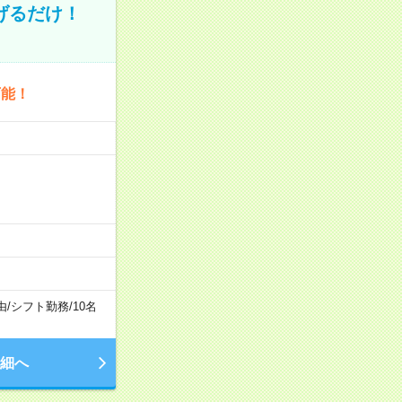
げるだけ！
可能！
由
/
シフト勤務
/
10名
細へ