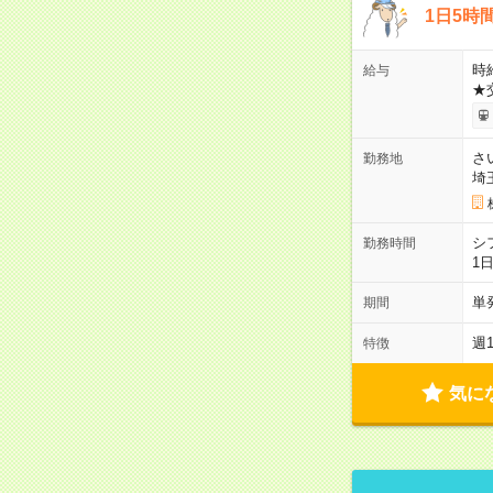
1日5時
時給
給与
★
さ
勤務地
埼
シ
勤務時間
1
単
期間
週
特徴
気に