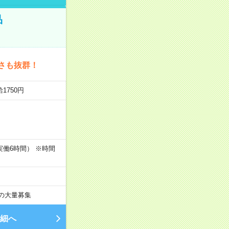
品
さも抜群！
1750円
00（実働6時間） ※時間
上の大量募集
細へ