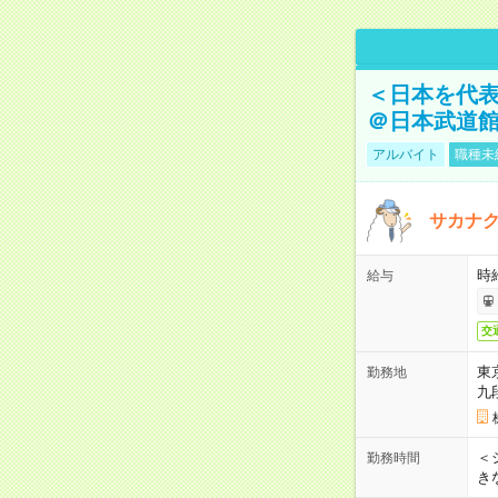
＜日本を代
＠日本武道
アルバイト
職種未
サカナク
時
給与
交
東
勤務地
九
＜シ
勤務時間
き