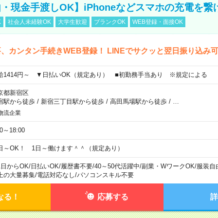
・現金手渡しOK】iPhoneなどスマホの充電を繋
K
社会人未経験OK
大学生歓迎
ブランクOK
WEB登録・面接OK
、カンタン手続きWEB登録！ LINEでサクッと翌日振り込み
給1414円～ ▼日払いOK（規定あり） ■初勤務手当あり ※規定による
京都新宿区
宿駅から徒歩
/
新宿三丁目駅から徒歩
/
高田馬場駅から徒歩
/
…
物流企業
00～18:00
日～OK！ 1日～働けます＾＾（規定あり）
1日からOK
/
日払いOK
/
履歴書不要
/
40～50代活躍中
/
副業・WワークOK
/
服装自
上の大量募集
/
電話対応なし
/
パソコンスキル不要
なる！
応募する
詳