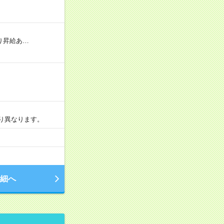
り昇給あ…
より異なります。
細へ