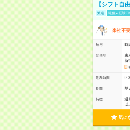
【シフト自由
派遣
職種未経験O
来社不要
時
給与
東
勤務地
新
9:
勤務時間
即
期間
週
特徴
以
気に