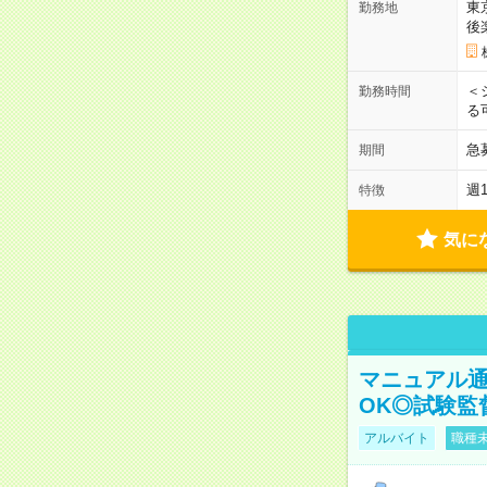
東
勤務地
後
＜
勤務時間
る
急
期間
週
特徴
気に
マニュアル通
OK◎試験監
アルバイト
職種未