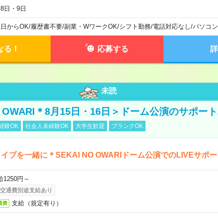
月8日・9日
1日からOK
/
履歴書不要
/
副業・WワークOK
/
シフト勤務
/
電話対応なし
/
パソコン
なる！
応募する
詳
未読
NO OWARI＊8月15日・16日＞ドーム公演のサポー
経験OK
社会人未経験OK
大学生歓迎
ブランクOK
イブを一緒に＊SEKAI NO OWARIドーム公演でのLIVEサポ
給1250円～
交通費別途支給あり
支給（規定有り）
通費