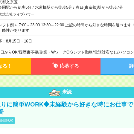
京都文京区
楽園駅から徒歩5分
/
水道橋駅から徒歩5分
/
春日(東京都)駅から徒歩7分
株式会社ライブパワー
シフト例＞ 7:00～23:00 13:30～22:00 上記の時間から好きな時間を選べま
可能性があります
募！8月15日・16日
1日からOK
/
履歴書不要
/
副業・WワークOK
/
シフト勤務
/
電話対応なし
/
パソコン
なる！
応募する
詳
未読
りに簡単WORK◆未経験から好きな時にお仕事で
督
経験OK