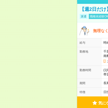
【週2日だけ
派遣
職種未経験O
無理な
時
給与
千
勤務地
南
(1
勤務時間
帯
長
期間
日
特徴
気に