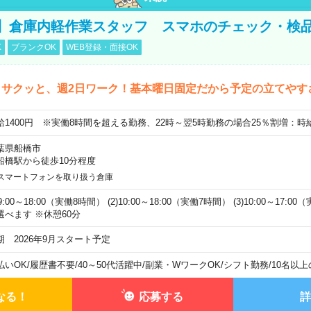
】倉庫内軽作業スタッフ スマホのチェック・検
K
ブランクOK
WEB登録・面接OK
くサクッと、週2日ワーク！基本曜日固定だから予定の立てやす
給1400円 ※実働8時間を超える勤務、22時～翌5時勤務の場合25％割増：時給
葉県船橋市
船橋駅から徒歩10分程度
スマートフォンを取り扱う倉庫
)9:00～18:00（実働8時間） (2)10:00～18:00（実働7時間） (3)10:00～17:
選べます ※休憩60分
期 2026年9月スタート予定
払いOK
/
履歴書不要
/
40～50代活躍中
/
副業・WワークOK
/
シフト勤務
/
10名以
なる！
応募する
詳