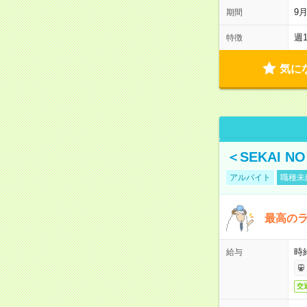
9
期間
週
特徴
気に
＜SEKAI 
アルバイト
職種未
最高のラ
時
給与
交