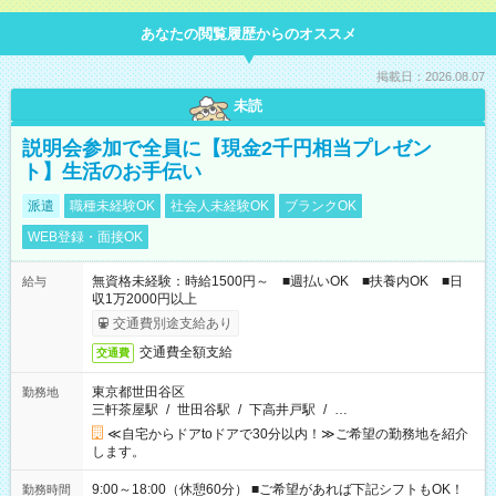
あなたの閲覧履歴からのオススメ
掲載日：2026.08.07
未読
説明会参加で全員に【現金2千円相当プレゼン
ト】生活のお手伝い
派遣
職種未経験OK
社会人未経験OK
ブランクOK
WEB登録・面接OK
無資格未経験：時給1500円～ ■週払いOK ■扶養内OK ■日
給与
収1万2000円以上
交通費別途支給あり
交通費全額支給
交通費
東京都世田谷区
勤務地
三軒茶屋駅
/
世田谷駅
/
下高井戸駅
/
…
≪自宅からドアtoドアで30分以内！≫ご希望の勤務地を紹介
します。
9:00～18:00（休憩60分） ■ご希望があれば下記シフトもOK！
勤務時間