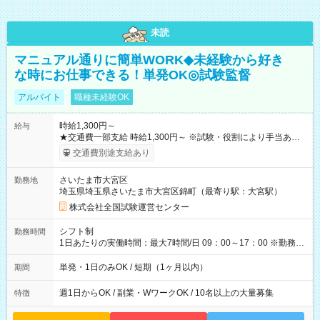
未読
マニュアル通りに簡単WORK◆未経験から好き
な時にお仕事できる！単発OK◎試験監督
アルバイト
職種未経験OK
時給1,300円～
給与
★交通費一部支給 時給1,300円～ ※試験・役割により手当あり
※勤務回数により昇給あり 【即給（前払い）オプションあ
交通費別途支給あり
り！】 希望される場合、勤務から1週間ほどで給与の一部を受け
取れます。 ※手数料418円がかかります。 【過去試験日の収入
さいたま市大宮区
勤務地
例】 ・河合塾模擬試験 8:30～17:30（休憩1時間） 時給1,300円
埼玉県埼玉県さいたま市大宮区錦町（最寄り駅：大宮駅）
×8時間＝日収10,400円＋交通費 ※当日の役割により時給＋100
円の場合あり ・国家試験 7:00～13:30（休憩なし） 時給1,300
株式会社全国試験運営センター
円（役割手当＋100円）×6時間＝日収8,400円＋交通費 【試用期
間】試用期間なし
シフト制
勤務時間
1日あたりの実働時間：最大7時間/日 09：00～17：00 ※勤務時
間は 試験により異なります。
単発・1日のみOK / 短期（1ヶ月以内）
期間
週1日からOK / 副業・WワークOK / 10名以上の大量募集
特徴