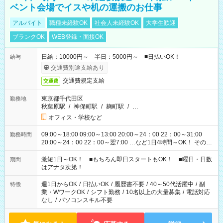
ベント会場でイスや机の運搬のお仕事
アルバイト
職種未経験OK
社会人未経験OK
大学生歓迎
ブランクOK
WEB登録・面接OK
日給：10000円～ 半日：5000円～ ■日払いOK！
給与
交通費別途支給あり
交通費規定支給
交通費
東京都千代田区
勤務地
秋葉原駅
/
神保町駅
/
麹町駅
/
…
オフィス・学校など
09:00～18:00 09:00～13:00 20:00～24：00 22：00～31:00
勤務時間
20:00～24：00 22：00～翌7:00 …など1日4時間～OK！ その他
シフトもございます！ お気軽にご相談ください！
激短1日～OK！ ■もちろん即日スタートもOK！ ■曜日・日数
期間
はアナタ次第！
週1日からOK
/
日払いOK
/
履歴書不要
/
40～50代活躍中
/
副
特徴
業・WワークOK
/
シフト勤務
/
10名以上の大量募集
/
電話対応
なし
/
パソコンスキル不要