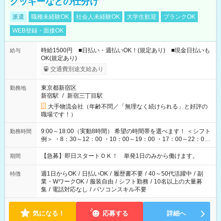
クッキーなどの仕分け
派遣
職種未経験OK
社会人未経験OK
大学生歓迎
ブランクOK
WEB登録・面接OK
時給1500円 ■日払い・週払いOK！(規定あり) ■現金日払いも
給与
OK(規定あり)
交通費別途支給あり
東京都新宿区
勤務地
新宿駅
/
新宿三丁目駅
大手物流会社（年齢不問／「無理なく続けられる」と好評の
職場です！）
9:00～18:00（実動8時間） 希望の時間帯を選べます！ ＜シフト
勤務時間
例＞ ・8：30～12：00 ・10：00～19：00 ・17：00～22：00
・13：00～22：00 ・22：00～翌6：00 など
【急募】即日スタートＯＫ！ 単発1日のみから働けます。
期間
週1日からOK
/
日払いOK
/
履歴書不要
/
40～50代活躍中
/
副
特徴
業・WワークOK
/
服装自由
/
シフト勤務
/
10名以上の大量募
集
/
電話対応なし
/
パソコンスキル不要
気になる！
応募する
詳細へ