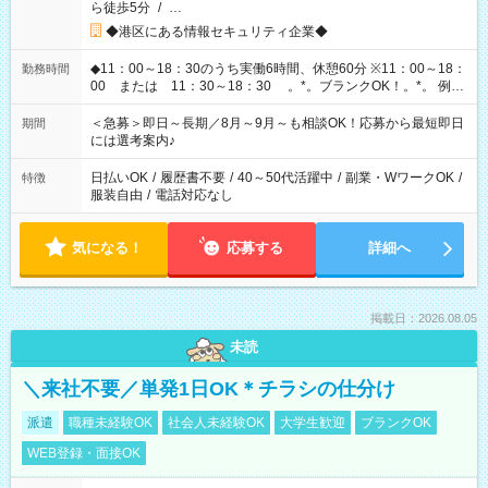
ら徒歩5分
/
…
◆港区にある情報セキュリティ企業◆
◆11：00～18：30のうち実働6時間、休憩60分 ※11：00～18：
勤務時間
00 または 11：30～18：30 。*。ブランクOK！。*。 例え
ば前職が、 在宅/財団法人/事務/コールセンター/受付/販売/カフェ
スタッフ スイーツ販売/ホテルフロント/化粧品販売/など 様々な
＜急募＞即日～長期／8月～9月～も相談OK！応募から最短即日
期間
業界から入社して活躍されています♪
には選考案内♪
日払いOK
/
履歴書不要
/
40～50代活躍中
/
副業・WワークOK
/
特徴
服装自由
/
電話対応なし
気になる！
応募する
詳細へ
掲載日：2026.08.05
未読
＼来社不要／単発1日OK＊チラシの仕分け
派遣
職種未経験OK
社会人未経験OK
大学生歓迎
ブランクOK
WEB登録・面接OK