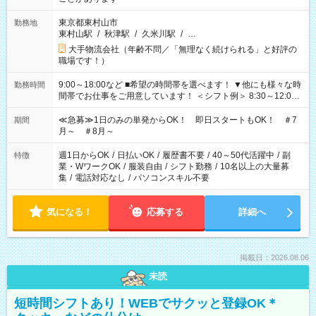
東京都東村山市
勤務地
東村山駅
/
秋津駅
/
久米川駅
/
…
大手物流会社（年齢不問／「無理なく続けられる」と好評の
職場です！）
9:00～18:00など ■希望の時間帯を選べます！ ▼他にも様々な時
勤務時間
間帯でお仕事をご用意しています！ ＜シフト例＞ 8:30～12:00
17:00～22:00 13:00～22:00 22:00～翌6:00 など
≪急募≫1日のみの単発からOK！ 即日スタートもOK！ ＃7
期間
月～ ＃8月～
週1日からOK
/
日払いOK
/
履歴書不要
/
40～50代活躍中
/
副
特徴
業・WワークOK
/
服装自由
/
シフト勤務
/
10名以上の大量募
集
/
電話対応なし
/
パソコンスキル不要
気になる！
応募する
詳細へ
掲載日：2026.08.06
未読
短時間シフトあり！WEBでサクッと登録OK＊