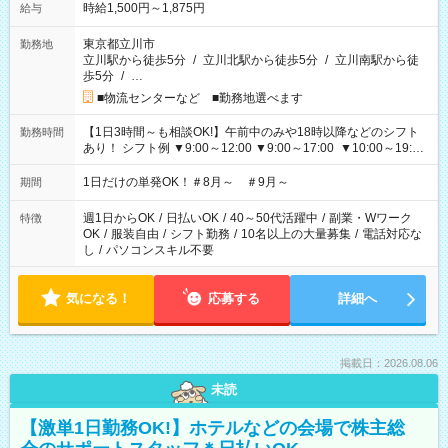
時給1,500円～1,875円
給与
東京都立川市
勤務地
立川駅から徒歩5分
/
立川北駅から徒歩5分
/
立川南駅から徒
歩5分
/
…
■物流センターなど ■勤務地選べます
【1日3時間～も相談OK!】午前中のみや18時以降などのシフト
勤務時間
あり！ シフト例 ▼9:00～12:00 ▼9:00～17:00 ▼10:00～19:00
▼18:00～21:00
1日だけの単発OK！＃8月～ ＃9月～
期間
週1日からOK
/
日払いOK
/
40～50代活躍中
/
副業・Wワーク
特徴
OK
/
服装自由
/
シフト勤務
/
10名以上の大量募集
/
電話対応な
し
/
パソコンスキル不要
気になる！
応募する
詳細へ
掲載日：2026.08.06
未読
【激単1日勤務OK!】ホテルなどの会場で株主総