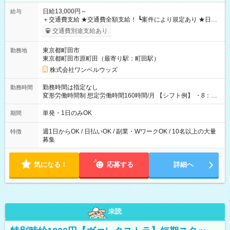
日給13,000円～
給与
＋交通費支給 ★交通費全額支給！ ┗案件により規定あり ★日払
いOK！（規定あり） ┗働いたその日に現金GET♪ お仕事後はコ
交通費別途支給あり
ンビニATMから 日払い分を引き落とせます！ 【試用期間】試
用期間なし
東京都町田市
勤務地
東京都町田市原町田（最寄り駅：町田駅）
株式会社ワンベルウッズ
勤務時間は指定なし
勤務時間
変形労働時間制 想定労働時間160時間/月 【シフト例】 ・8：00
～21：00
単発・1日のみOK
期間
週1日からOK / 日払いOK / 副業・WワークOK / 10名以上の大量
特徴
募集
気になる！
応募する
詳細へ
未読