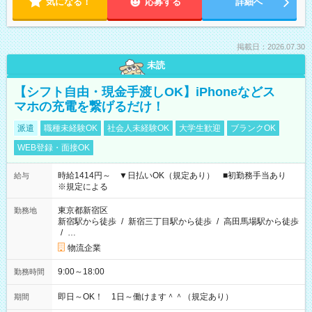
気になる！
応募する
詳細へ
掲載日：2026.07.30
未読
【シフト自由・現金手渡しOK】iPhoneなどス
マホの充電を繋げるだけ！
派遣
職種未経験OK
社会人未経験OK
大学生歓迎
ブランクOK
WEB登録・面接OK
時給1414円～ ▼日払いOK（規定あり） ■初勤務手当あり
給与
※規定による
東京都新宿区
勤務地
新宿駅から徒歩
/
新宿三丁目駅から徒歩
/
高田馬場駅から徒歩
/
…
物流企業
9:00～18:00
勤務時間
即日～OK！ 1日～働けます＾＾（規定あり）
期間