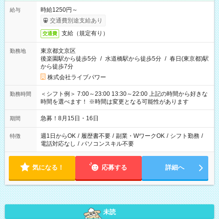
時給1250円～
給与
交通費別途支給あり
支給（規定有り）
交通費
東京都文京区
勤務地
後楽園駅から徒歩5分
/
水道橋駅から徒歩5分
/
春日(東京都)駅
から徒歩7分
株式会社ライブパワー
＜シフト例＞ 7:00～23:00 13:30～22:00 上記の時間から好きな
勤務時間
時間を選べます！ ※時間は変更となる可能性があります
急募！8月15日・16日
期間
週1日からOK
/
履歴書不要
/
副業・WワークOK
/
シフト勤務
/
特徴
電話対応なし
/
パソコンスキル不要
気になる！
応募する
詳細へ
未読