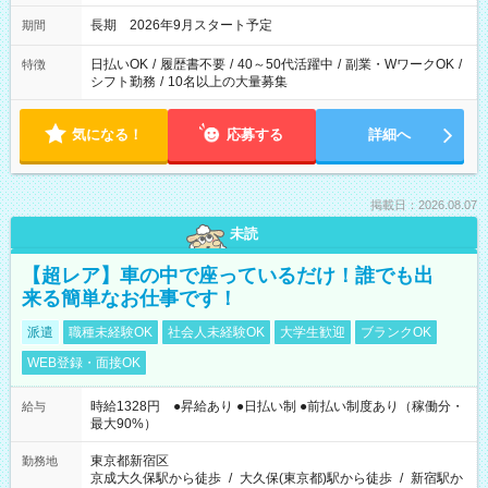
長期 2026年9月スタート予定
期間
日払いOK
/
履歴書不要
/
40～50代活躍中
/
副業・WワークOK
/
特徴
シフト勤務
/
10名以上の大量募集
気になる！
応募する
詳細へ
掲載日：2026.08.07
未読
【超レア】車の中で座っているだけ！誰でも出
来る簡単なお仕事です！
派遣
職種未経験OK
社会人未経験OK
大学生歓迎
ブランクOK
WEB登録・面接OK
時給1328円 ●昇給あり ●日払い制 ●前払い制度あり（稼働分・
給与
最大90%）
東京都新宿区
勤務地
京成大久保駅から徒歩
/
大久保(東京都)駅から徒歩
/
新宿駅か