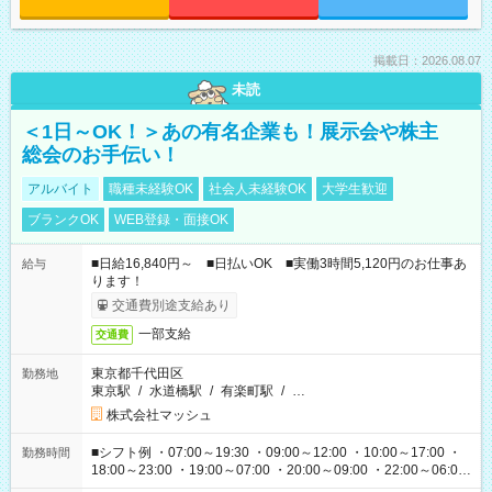
掲載日：2026.08.07
未読
＜1日～OK！＞あの有名企業も！展示会や株主
総会のお手伝い！
アルバイト
職種未経験OK
社会人未経験OK
大学生歓迎
ブランクOK
WEB登録・面接OK
■日給16,840円～ ■日払いOK ■実働3時間5,120円のお仕事あ
給与
ります！
交通費別途支給あり
一部支給
交通費
東京都千代田区
勤務地
東京駅
/
水道橋駅
/
有楽町駅
/
…
株式会社マッシュ
■シフト例 ・07:00～19:30 ・09:00～12:00 ・10:00～17:00 ・
勤務時間
18:00～23:00 ・19:00～07:00 ・20:00～09:00 ・22:00～06:00
etc ★最短で3時間で5,120円のお仕事から 15時間で2万円近く稼