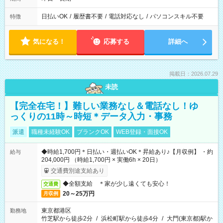
日払いOK
/
履歴書不要
/
電話対応なし
/
パソコンスキル不要
特徴
気になる！
応募する
詳細へ
掲載日：2026.07.29
未読
【完全在宅！】難しい業務なし＆電話なし！ゆ
っくりの11時～時短＊データ入力・事務
派遣
職種未経験OK
ブランクOK
WEB登録・面接OK
◆時給1,700円＊日払い・週払いOK＊昇給あり♪【月収例】 ・約
給与
204,000円 （時給1,700円 × 実働6h × 20日）
交通費別途支給あり
◆全額支給 ＊家が少し遠くても安心！
交通費
20～25万円
月収例
東京都港区
勤務地
竹芝駅から徒歩2分
/
浜松町駅から徒歩4分
/
大門(東京都)駅か