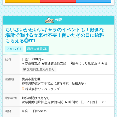
未読
ちいさいかわいいキャラのイベントも！好きな
場所で働ける☆来社不要！働いたその日に給料
もらえる◎/T1
アルバイト
職種未経験OK
日給13,000円～
給与
＋交通費支給 ★交通費全額支給！ ┗案件により規定あり ★日払
いOK！（規定あり） ┗働いたその日に現金GET♪ お仕事後はコ
交通費別途支給あり
ンビニATMから 日払い分を引き落とせます！ 【試用期間】試
用期間なし
横浜市港北区
勤務地
神奈川県横浜市港北区（最寄り駅：新横浜駅）
株式会社ワンベルウッズ
勤務時間は指定なし
勤務時間
変形労働時間制 想定労働時間160時間/月 【シフト例】 ・8：00
～21：00
単発・1日のみOK
期間