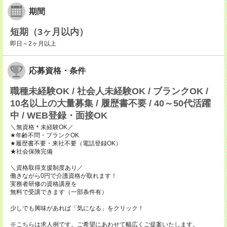
期間
短期（3ヶ月以内）
即日～2ヶ月以上
応募資格・条件
職種未経験OK / 社会人未経験OK / ブランクOK /
10名以上の大量募集 / 履歴書不要 / 40～50代活躍
中 / WEB登録・面接OK
＼無資格＊未経験OK／
★年齢不問・ブランクOK
★履歴書不要・来社不要（電話登録OK）
★社会保険完備
＼資格取得支援制度あり／
働きながら0円で介護資格が取れます！
実務者研修の資格講座を
無料で受講できます（一部条件有）
少しでも興味があれば「気になる」をクリック！
※こちらは求人例です。ご希望にあわせて幅広くご提案いたします。