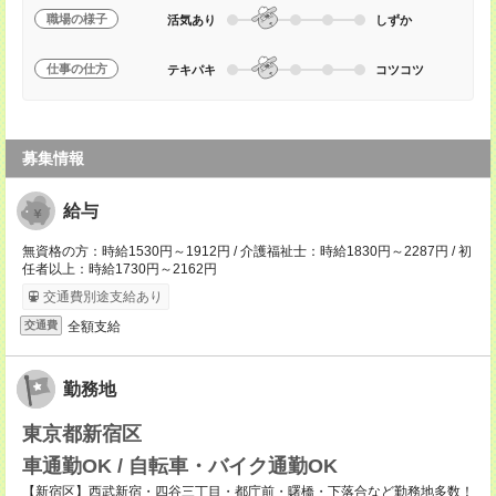
職場の様子
活気あり
しずか
仕事の仕方
テキパキ
コツコツ
募集情報
給与
無資格の方：時給1530円～1912円 / 介護福祉士：時給1830円～2287円 / 初
任者以上：時給1730円～2162円
交通費別途支給あり
全額支給
交通費
勤務地
東京都新宿区
車通勤OK / 自転車・バイク通勤OK
【新宿区】西武新宿・四谷三丁目・都庁前・曙橋・下落合など勤務地多数！