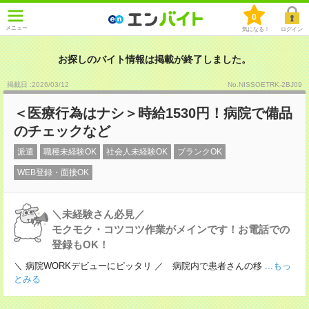
0
メニュー
気になる！
ログイン
お探しのバイト情報は掲載が終了しました。
掲載日 :2026
/
03
/
12
No.NISSOETRK-2BJ09
＜医療行為はナシ＞時給1530円！病院で備品
のチェックなど
派遣
職種未経験OK
社会人未経験OK
ブランクOK
WEB登録・面接OK
＼未経験さん必見／
モクモク・コツコツ作業がメインです！お電話での
登録もOK！
＼ 病院WORKデビューにピッタリ ／ 病院内で患者さんの移
...もっ
とみる