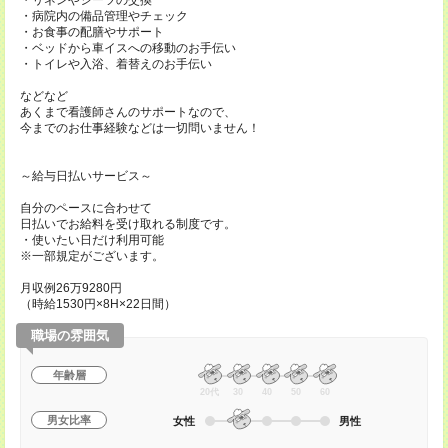
・リネンやシーツの交換
・病院内の備品管理やチェック
・お食事の配膳やサポート
・ベッドから車イスへの移動のお手伝い
・トイレや入浴、着替えのお手伝い
などなど
あくまで看護師さんのサポートなので、
今までのお仕事経験などは一切問いません！
～給与日払いサービス～
自分のペースに合わせて
日払いでお給料を受け取れる制度です。
・使いたい日だけ利用可能
※一部規定がございます。
月収例26万9280円
（時給1530円×8H×22日間）
職場の雰囲気
年齢層
20代
30
40
50
60
男女比率
女性
男性