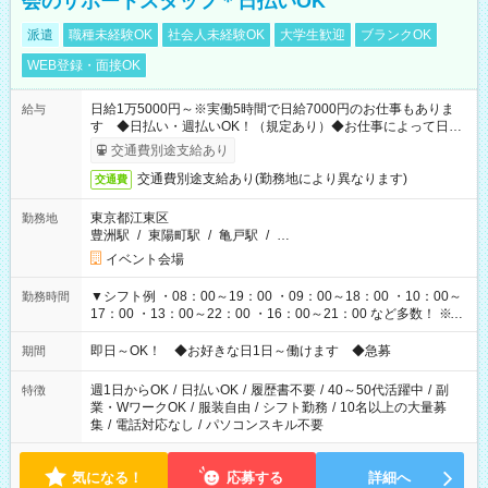
会のサポートスタッフ＊日払いOK
派遣
職種未経験OK
社会人未経験OK
大学生歓迎
ブランクOK
WEB登録・面接OK
日給1万5000円～※実働5時間で日給7000円のお仕事もありま
給与
す ◆日払い・週払いOK！（規定あり）◆お仕事によって日給
も異なります
交通費別途支給あり
交通費別途支給あり(勤務地により異なります)
交通費
東京都江東区
勤務地
豊洲駅
/
東陽町駅
/
亀戸駅
/
…
イベント会場
▼シフト例 ・08：00～19：00 ・09：00～18：00 ・10：00～
勤務時間
17：00 ・13：00～22：00 ・16：00～21：00 など多数！ ※お
仕事により勤務時間が異なります
即日～OK！ ◆お好きな日1日～働けます ◆急募
期間
週1日からOK
/
日払いOK
/
履歴書不要
/
40～50代活躍中
/
副
特徴
業・WワークOK
/
服装自由
/
シフト勤務
/
10名以上の大量募
集
/
電話対応なし
/
パソコンスキル不要
気になる！
応募する
詳細へ