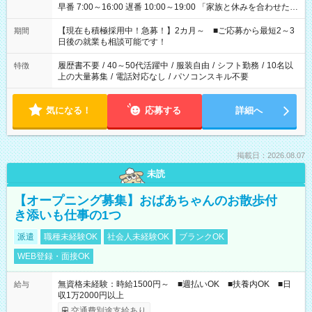
早番 7:00～16:00 遅番 10:00～19:00 「家族と休みを合わせた
い」 「余裕を持って夕飯の準備がしたい」 「できれば残業はし
たくない」 など、ご希望を教えてくださいね。 ※Wワーク希望
【現在も積極採用中！急募！】2カ月～ ■ご応募から最短2～3
期間
の方へ 今ご覧のお仕事で希望する勤務時間と、もう1つのお仕事
日後の就業も相談可能です！
の勤務時間。 合計で週40時間を超える場合は応募できません。
履歴書不要
/
40～50代活躍中
/
服装自由
/
シフト勤務
/
10名以
特徴
上の大量募集
/
電話対応なし
/
パソコンスキル不要
気になる！
応募する
詳細へ
掲載日：2026.08.07
未読
【オープニング募集】おばあちゃんのお散歩付
き添いも仕事の1つ
派遣
職種未経験OK
社会人未経験OK
ブランクOK
WEB登録・面接OK
無資格未経験：時給1500円～ ■週払いOK ■扶養内OK ■日
給与
収1万2000円以上
交通費別途支給あり