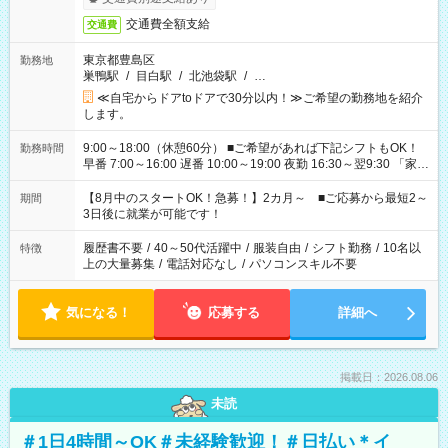
交通費全額支給
交通費
東京都豊島区
勤務地
巣鴨駅
/
目白駅
/
北池袋駅
/
…
≪自宅からドアtoドアで30分以内！≫ご希望の勤務地を紹介
します。
9:00～18:00（休憩60分） ■ご希望があれば下記シフトもOK！
勤務時間
早番 7:00～16:00 遅番 10:00～19:00 夜勤 16:30～翌9:30 「家族
と休みを合わせたい」 「余裕を持って夕飯の準備がしたい」
「できれば残業はしたくない」 など、ご希望を教えてください
【8月中のスタートOK！急募！】2カ月～ ■ご応募から最短2～
期間
ね。 ※Wワーク希望の方へ 今ご覧のお仕事で希望する勤務時間
3日後に就業が可能です！
と、もう1つのお仕事の勤務時間。 合計で週40時間を超える場
合は応募できません。
履歴書不要
/
40～50代活躍中
/
服装自由
/
シフト勤務
/
10名以
特徴
上の大量募集
/
電話対応なし
/
パソコンスキル不要
気になる！
応募する
詳細へ
掲載日：2026.08.06
未読
＃1日4時間～OK＃未経験歓迎！＃日払い＊イ