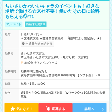
ちいさいかわいいキャラのイベントも！好きな
場所で働ける☆来社不要！働いたその日に給料
もらえる◎/T1
アルバイト
職種未経験OK
日給13,000円～
給与
＋交通費支給 ★交通費全額支給！ ┗案件により規定あり ★日払
いOK！（規定あり） ┗働いたその日に現金GET♪ お仕事後はコ
交通費別途支給あり
ンビニATMから 日払い分を引き落とせます！ 【試用期間】試
用期間なし
さいたま市大宮区
勤務地
埼玉県さいたま市大宮区錦町（最寄り駅：大宮駅）
株式会社ワンベルウッズ
勤務時間は指定なし
勤務時間
変形労働時間制 想定労働時間160時間/月 【シフト例】 ・8：00
～21：00
単発・1日のみOK
期間
週1日からOK / 日払いOK / 副業・WワークOK / 10名以上の大量
特徴
募集
気になる！
応募する
詳細へ