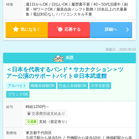
週1日からOK
/
日払いOK
/
履歴書不要
/
40～50代活躍中
/
副
特徴
業・WワークOK
/
服装自由
/
シフト勤務
/
10名以上の大量募
集
/
電話対応なし
/
パソコンスキル不要
気になる！
応募する
詳細へ
掲載日：2026.08.03
未読
＜日本を代表するバンド＊サカナクション＞ツ
アー公演のサポートバイト＠日本武道館
アルバイト
職種未経験OK
社会人未経験OK
大学生歓迎
ブランクOK
時給1250円～
給与
交通費別途支給あり
支給（規定有り）
交通費
東京都千代田区
勤務地
九段下駅から徒歩5分
/
竹橋駅から徒歩10分
/
神保町駅から徒