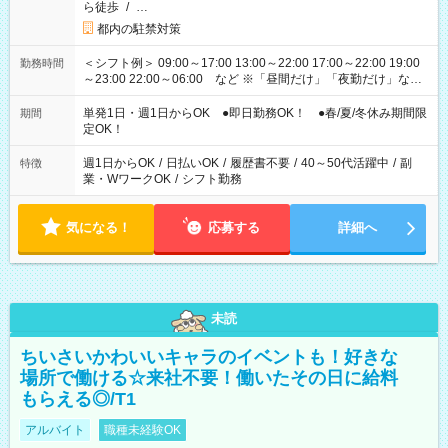
ら徒歩
/
…
都内の駐禁対策
＜シフト例＞ 09:00～17:00 13:00～22:00 17:00～22:00 19:00
勤務時間
～23:00 22:00～06:00 など ※「昼間だけ」「夜勤だけ」など
の希望OK
単発1日・週1日からOK ●即日勤務OK！ ●春/夏/冬休み期間限
期間
定OK！
週1日からOK
/
日払いOK
/
履歴書不要
/
40～50代活躍中
/
副
特徴
業・WワークOK
/
シフト勤務
気になる！
応募する
詳細へ
未読
ちいさいかわいいキャラのイベントも！好きな
場所で働ける☆来社不要！働いたその日に給料
もらえる◎/T1
アルバイト
職種未経験OK