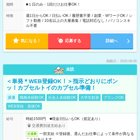
げるお仕事も！ ご希望のお時間に合わせてご紹介！ ※シフトは
■１日のみ・1回だけお仕事OK！
期間
現場によって異なります。 ※勿論、休憩時間はあるのでご安心
ください！
週1日からOK
/
日払いOK
/
履歴書不要
/
副業・WワークOK
/
シ
特徴
フト勤務
/
10名以上の大量募集
/
電話対応なし
/
パソコンスキ
ル不要
気になる！
応募する
詳細へ
掲載日：2026.08.05
未読
＜単発＊WEB登録OK！＞指示どおりにポン
ッ！カプセルトイのカプセル準備！
派遣
職種未経験OK
社会人未経験OK
大学生歓迎
ブランクOK
WEB登録・面接OK
時給1500円 ■現金日払いもOK（規定あり）
給与
交通費別途支給あり
一部支給 ※登録後、選んだお仕事によって条件が異なる
交通費
ことがあります