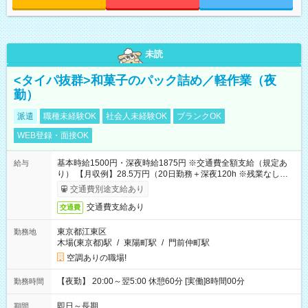
未読
<タイパ抜群>和菓子のパック詰め／軽作業（夜
勤）
派遣
職種未経験OK
社会人未経験OK
ブランクOK
WEB登録・面接OK
基本時給1500円・深夜時給1875円 ※交通費全額支給（規定あ
給与
り） 【月収例】28.5万円（20日勤務＋深夜120h ※残業なしの場
合）
交通費別途支給あり
交通費支給あり
交通費
東京都江東区
勤務地
木場(東京都)駅
/
東陽町駅
/
門前仲町駅
空調ありの職場!
【夜勤】 20:00～翌5:00 休憩60分 [実働]8時間00分
勤務時間
即日～長期
期間