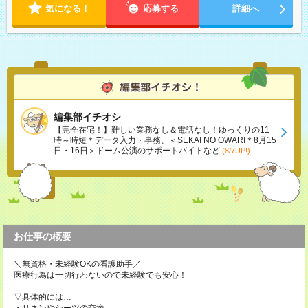
気になる！
応募する
詳細へ
編集部イチオシ
【完全在宅！】難しい業務なし＆電話なし！ゆっくりの11
時～時短＊データ入力・事務、＜SEKAI NO OWARI＊8月15
日・16日＞ドーム公演のサポートバイトなど
(8/7UP!)
お仕事の概要
＼無資格・未経験OKの看護助手／
医療行為は一切行わないので未経験でも安心！
▽具体的には…