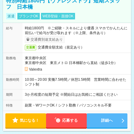
特別時給1800円【ヴァレクストラ】短期スタッ
フ 日本橋
派遣
ブランクOK
WEB登録・面接OK
時給1800円 ※ご経験・スキルにより優遇 スマホでかんたんに
給与
前払いで給与が受け取れます（※上限、条件あり）
交通費別途支給あり
交通費全額支給（規定あり）
交通費
東京都中央区
勤務地
東京都中央区 東京メトロ 日本橋駅から直結（徒歩1分）
Valextra
10:00～20:00 実働7.5時間／休憩1.5時間 営業時間に合わせた
勤務時間
シフト制
3か月程度の短期予定 ※開始日はお気軽にご相談ください
期間
副業・WワークOK
/
シフト勤務
/
パソコンスキル不要
特徴
気になる！
応募する
詳細へ