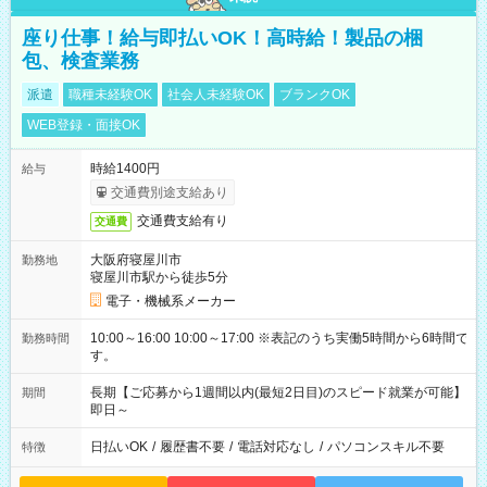
座り仕事！給与即払いOK！高時給！製品の梱
包、検査業務
派遣
職種未経験OK
社会人未経験OK
ブランクOK
WEB登録・面接OK
時給1400円
給与
交通費別途支給あり
交通費支給有り
交通費
大阪府寝屋川市
勤務地
寝屋川市駅から徒歩5分
電子・機械系メーカー
10:00～16:00 10:00～17:00 ※表記のうち実働5時間から6時間で
勤務時間
す。
長期【ご応募から1週間以内(最短2日目)のスピード就業が可能】
期間
即日～
日払いOK
/
履歴書不要
/
電話対応なし
/
パソコンスキル不要
特徴