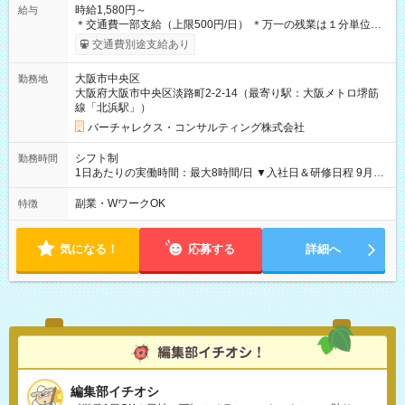
時給1,580円～
給与
＊交通費一部支給（上限500円/日） ＊万一の残業は１分単位で
支給します 【試用期間】試用期間あり 試用期間の長さ：1ヶ月
交通費別途支給あり
雇用形態、給与は本採用時と同じです。
大阪市中央区
勤務地
大阪府大阪市中央区淡路町2-2-14（最寄り駅：大阪メトロ堺筋
線「北浜駅」）
バーチャレクス・コンサルティング株式会社
シフト制
勤務時間
1日あたりの実働時間：最大8時間/日 ▼入社日＆研修日程 9月1
日（火）2日（水）3日（木）4日（金） 研修時間：10:00～
19:00 ＊上記4日間全ての研修の出席が採用条件となります ▼
副業・WワークOK
特徴
実務開始後 *9:45～22:00の間で3時間以上勤務 *勤務シフトはご
相談に応じます *18:00～21:00なら扶養内も可
気になる！
応募する
詳細へ
編集部イチオシ