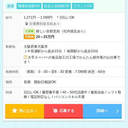
派遣
職種未経験OK
社会人未経験OK
ブランクOK
1,271円 ～1,589円 ＊日払いOK
給与
交通費別途支給あり
嬉しい全額支給（社内規定あり）
交通費
20～25万円
月収例
大阪府東大阪市
勤務地
ＪＲ長瀬駅から徒歩15分
/
南巽駅から徒歩10分
大手スーパーの食品加工の工場でかんたん軽作業のお仕事で
す！
〈夜勤〉 0：00～翌8：30 実働：7.5時間 休憩：60分
勤務時間
長期 開始日相談OK
期間
日払いOK
/
履歴書不要
/
40～50代活躍中
/
服装自由
/
シフト勤
特徴
務
/
電話対応なし
/
パソコンスキル不要
気になる！
応募する
詳細へ