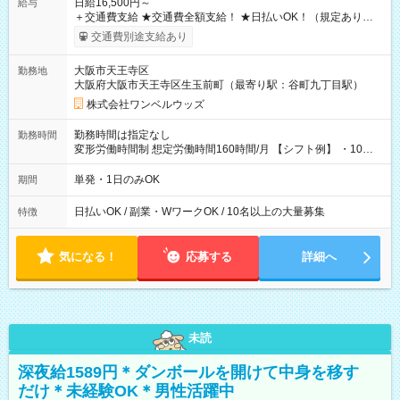
日給16,500円～
給与
＋交通費支給 ★交通費全額支給！ ★日払いOK！（規定あり） ┗
働いたその日に現金GET♪ お仕事後はコンビニATMから 日払
交通費別途支給あり
い分を引き落とせます！ 【試用期間】試用期間なし
大阪市天王寺区
勤務地
大阪府大阪市天王寺区生玉前町（最寄り駅：谷町九丁目駅）
株式会社ワンベルウッズ
勤務時間は指定なし
勤務時間
変形労働時間制 想定労働時間160時間/月 【シフト例】 ・10：
00～20：00
単発・1日のみOK
期間
日払いOK / 副業・WワークOK / 10名以上の大量募集
特徴
気になる！
応募する
詳細へ
未読
深夜給1589円＊ダンボールを開けて中身を移す
だけ＊未経験OK＊男性活躍中