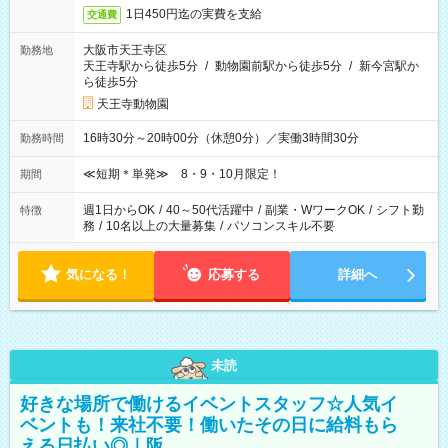
1日450円迄の実費を支給
交通費
大阪市天王寺区
勤務地
天王寺駅から徒歩5分
/
動物園前駅から徒歩5分
/
新今宮駅か
ら徒歩5分
天王寺動物園
16時30分～20時00分（休憩0分）／実働3時間30分
勤務時間
≪短期＊単発≫ 8・9・10月限定！
期間
週1日からOK
/
40～50代活躍中
/
副業・WワークOK
/
シフト勤
特徴
務
/
10名以上の大量募集
/
パソコンスキル不要
気になる！
応募する
詳細へ
未読
好きな場所で働けるイベントスタッフ☆人気イ
ベントも！来社不要！働いたその日に給料もら
える日払い◎｜阪