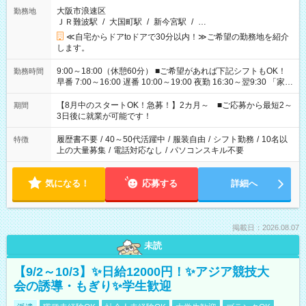
大阪市浪速区
勤務地
ＪＲ難波駅
/
大国町駅
/
新今宮駅
/
…
≪自宅からドアtoドアで30分以内！≫ご希望の勤務地を紹介
します。
9:00～18:00（休憩60分） ■ご希望があれば下記シフトもOK！
勤務時間
早番 7:00～16:00 遅番 10:00～19:00 夜勤 16:30～翌9:30 「家族
と休みを合わせたい」 「余裕を持って夕飯の準備がしたい」
「できれば残業はしたくない」 など、ご希望を教えてください
【8月中のスタートOK！急募！】2カ月～ ■ご応募から最短2～
期間
ね。 ※Wワーク希望の方へ 今ご覧のお仕事で希望する勤務時間
3日後に就業が可能です！
と、もう1つのお仕事の勤務時間。 合計で週40時間を超える場
合は応募できません。
履歴書不要
/
40～50代活躍中
/
服装自由
/
シフト勤務
/
10名以
特徴
上の大量募集
/
電話対応なし
/
パソコンスキル不要
気になる！
応募する
詳細へ
掲載日：2026.08.07
未読
【9/2～10/3】✨日給12000円！✨アジア競技大
会の誘導・もぎり✨学生歓迎