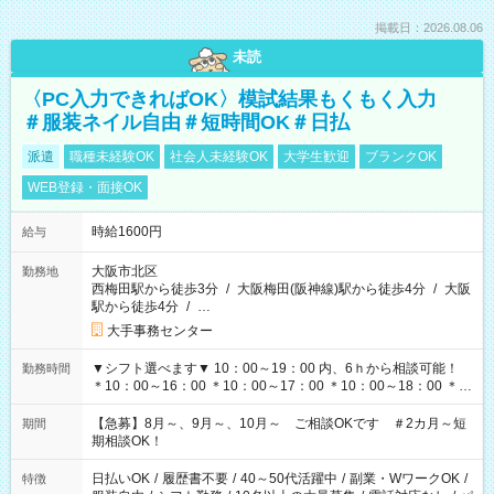
掲載日：2026.08.06
未読
〈PC入力できればOK〉模試結果もくもく入力
＃服装ネイル自由＃短時間OK＃日払
派遣
職種未経験OK
社会人未経験OK
大学生歓迎
ブランクOK
WEB登録・面接OK
時給1600円
給与
大阪市北区
勤務地
西梅田駅から徒歩3分
/
大阪梅田(阪神線)駅から徒歩4分
/
大阪
駅から徒歩4分
/
…
大手事務センター
▼シフト選べます▼ 10：00～19：00 内、6ｈから相談可能！
勤務時間
＊10：00～16：00 ＊10：00～17：00 ＊10：00～18：00 ＊
11：00～19：00 ＊12：00～19：00 ＊13：00～19：00
【急募】8月～、9月～、10月～ ご相談OKです ＃2カ月～短
期間
期相談OK！
日払いOK
/
履歴書不要
/
40～50代活躍中
/
副業・WワークOK
/
特徴