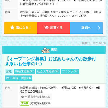
【現在も積極採用中！急募！】2カ月～ ■ご応募から最短2～3
期間
の方へ 今ご覧のお仕事で希望する勤務時間と、もう1つのお仕事
日後の就業も相談可能です！
の勤務時間。 合計で週40時間を超える場合は応募できません。
履歴書不要
/
40～50代活躍中
/
服装自由
/
シフト勤務
/
10名以
特徴
上の大量募集
/
電話対応なし
/
パソコンスキル不要
気になる！
応募する
詳細へ
掲載日：2026.08.06
未読
【オープニング募集】おばあちゃんのお散歩付
き添いも仕事の1つ
派遣
職種未経験OK
社会人未経験OK
ブランクOK
WEB登録・面接OK
無資格未経験：時給1400円～ ■週払いOK ■扶養内OK ■日
給与
収1万1200円以上
交通費別途支給あり
交通費全額支給
交通費