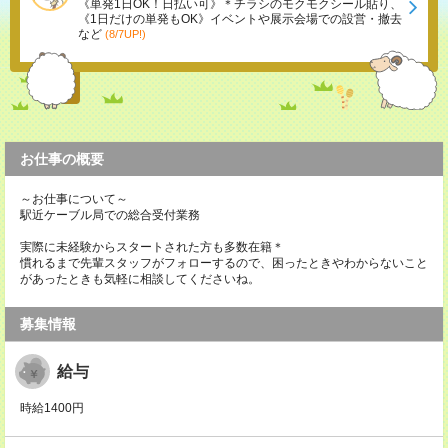
《単発1日OK！日払い可》＊チラシのモクモクシール貼り、
《1日だけの単発もOK》イベントや展示会場での設営・撤去
など
(8/7UP!)
お仕事の概要
～お仕事について～
駅近ケーブル局での総合受付業務
実際に未経験からスタートされた方も多数在籍＊
慣れるまで先輩スタッフがフォローするので、困ったときやわからないこと
があったときも気軽に相談してくださいね。
募集情報
給与
時給1400円