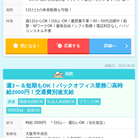
次第では午前中で終わるお仕事も...！
1日だけの単発勤務も可能！
期間
週1日からOK
/
日払いOK
/
履歴書不要
/
40～50代活躍中
/
副
特徴
業・WワークOK
/
服装自由
/
シフト勤務
/
電話対応なし
/
パソ
コンスキル不要
気になる！
応募する
詳細へ
掲載日：2026.08.05
未読
週3～＆短期もOK！バックオフィス業務〇高時
給2000円！交通費別途支給
派遣
職種未経験OK
社会人未経験OK
ブランクOK
WEB登録・面接OK
時給 2000円 ＊日払い・週払いOK（当社規定）
給与
大阪市中央区
勤務地