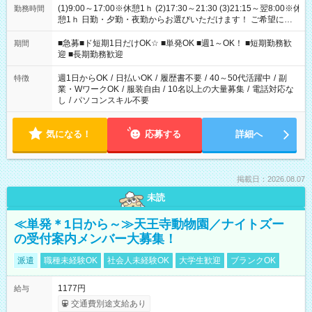
(1)9:00～17:00※休憩1ｈ (2)17:30～21:30 (3)21:15～翌8:00※休
勤務時間
憩1ｈ 日勤・夕勤・夜勤からお選びいただけます！ ご希望に合
わせて働けるお仕事です(*^^*) 【その他選べる勤務時間】 8-17
時/9-17時/9-18時/10-18時/11-21時/18-22時/20-翌4時/21-翌5
■急募■ド短期1日だけOK☆ ■単発OK ■週1～OK！ ■短期勤務歓
期間
時/22-翌6時/0-翌8時 ご自身のご都合で選んで頂ける完全自由シ
迎 ■長期勤務歓迎
フト！
週1日からOK
/
日払いOK
/
履歴書不要
/
40～50代活躍中
/
副
特徴
業・WワークOK
/
服装自由
/
10名以上の大量募集
/
電話対応な
し
/
パソコンスキル不要
気になる！
応募する
詳細へ
掲載日：2026.08.07
未読
≪単発＊1日から～≫天王寺動物園／ナイトズー
の受付案内メンバー大募集！
派遣
職種未経験OK
社会人未経験OK
大学生歓迎
ブランクOK
1177円
給与
交通費別途支給あり