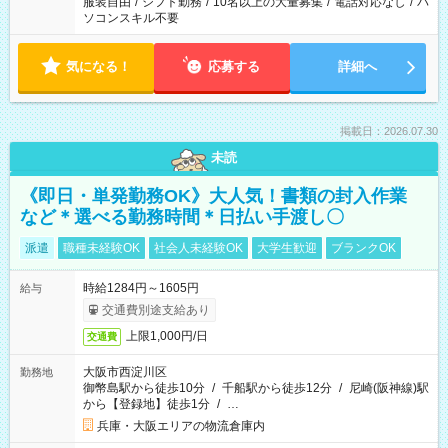
服装自由
/
シフト勤務
/
10名以上の大量募集
/
電話対応なし
/
パ
ソコンスキル不要
気になる！
応募する
詳細へ
掲載日：2026.07.30
未読
《即日・単発勤務OK》大人気！書類の封入作業
など＊選べる勤務時間＊日払い手渡し〇
派遣
職種未経験OK
社会人未経験OK
大学生歓迎
ブランクOK
時給1284円～1605円
給与
交通費別途支給あり
上限1,000円/日
交通費
大阪市西淀川区
勤務地
御幣島駅から徒歩10分
/
千船駅から徒歩12分
/
尼崎(阪神線)駅
から【登録地】徒歩1分
/
…
兵庫・大阪エリアの物流倉庫内