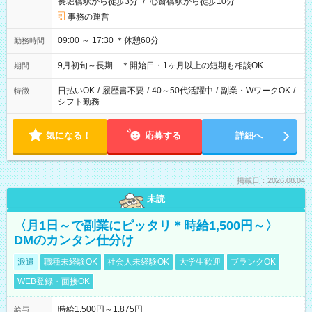
長堀橋駅から徒歩3分
/
心斎橋駅から徒歩10分
事務の運営
09:00 ～ 17:30 ＊休憩60分
勤務時間
9月初旬～長期 ＊開始日・1ヶ月以上の短期も相談OK
期間
日払いOK
/
履歴書不要
/
40～50代活躍中
/
副業・WワークOK
/
特徴
シフト勤務
気になる！
応募する
詳細へ
掲載日：2026.08.04
未読
〈月1日～で副業にピッタリ＊時給1,500円～〉
DMのカンタン仕分け
派遣
職種未経験OK
社会人未経験OK
大学生歓迎
ブランクOK
WEB登録・面接OK
時給1,500円～1,875円
給与