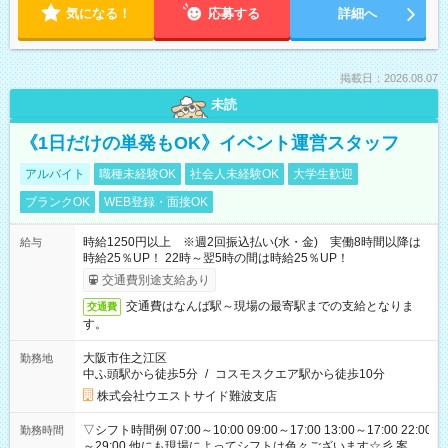
気になる！
応募する
詳細へ
掲載日：2026.08.07
未読
《1日だけの単発もOK》イベント運営スタッフ
アルバイト
職種未経験OK
社会人未経験OK
大学生歓迎
ブランクOK
WEB登録・面接OK
時給1250円以上 ※週2回振込払い(水・金) 実働8時間以降は
給与
時給25％UP！ 22時～翌5時の間は時給25％UP！
交通費別途支給あり
交通費はなんば駅～現場の最寄駅までの支給となりま
交通費
す。
大阪市住之江区
勤務地
中ふ頭駅から徒歩5分
/
コスモスクエア駅から徒歩10分
株式会社ウエストサイド難波支店
▽シフト時間例 07:00～10:00 09:00～17:00 13:00～17:00 22:00
勤務時間
～29:00 他にも現場によってシフトは色々ございます☆彡 案件