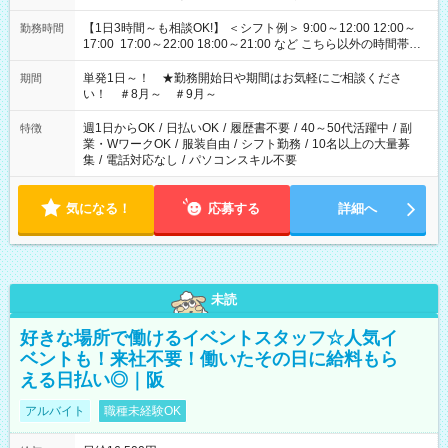
【1日3時間～も相談OK!】 ＜シフト例＞ 9:00～12:00 12:00～
勤務時間
17:00 17:00～22:00 18:00～21:00 など こちら以外の時間帯も
お気軽にご相談ください！
単発1日～！ ★勤務開始日や期間はお気軽にご相談くださ
期間
い！ ＃8月～ ＃9月～
週1日からOK
/
日払いOK
/
履歴書不要
/
40～50代活躍中
/
副
特徴
業・WワークOK
/
服装自由
/
シフト勤務
/
10名以上の大量募
集
/
電話対応なし
/
パソコンスキル不要
気になる！
応募する
詳細へ
未読
好きな場所で働けるイベントスタッフ☆人気イ
ベントも！来社不要！働いたその日に給料もら
える日払い◎｜阪
アルバイト
職種未経験OK