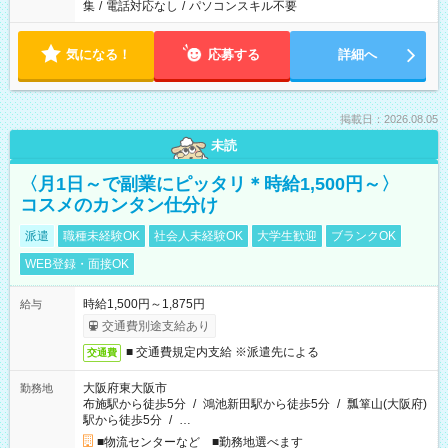
集
/
電話対応なし
/
パソコンスキル不要
気になる！
応募する
詳細へ
掲載日：2026.08.05
未読
〈月1日～で副業にピッタリ＊時給1,500円～〉
コスメのカンタン仕分け
派遣
職種未経験OK
社会人未経験OK
大学生歓迎
ブランクOK
WEB登録・面接OK
時給1,500円～1,875円
給与
交通費別途支給あり
■ 交通費規定内支給 ※派遣先による
交通費
大阪府東大阪市
勤務地
布施駅から徒歩5分
/
鴻池新田駅から徒歩5分
/
瓢箪山(大阪府)
駅から徒歩5分
/
…
■物流センターなど ■勤務地選べます