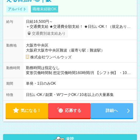
アルバイト
職種未経験OK
日給16,500円～
給与
＋交通費支給 ★交通費全額支給！ ★日払いOK！（規定あり） ┗
働いたその日に現金GET♪ お仕事後はコンビニATMから 日払
交通費別途支給あり
い分を引き落とせます！ 【試用期間】試用期間なし
大阪市中央区
勤務地
大阪府大阪市中央区難波（最寄り駅：難波駅）
株式会社ワンベルウッズ
勤務時間は指定なし
勤務時間
変形労働時間制 想定労働時間160時間/月 【シフト例】 ・10：
00～20：00
単発・1日のみOK
期間
日払いOK / 副業・WワークOK / 10名以上の大量募集
特徴
気になる！
応募する
詳細へ
未読