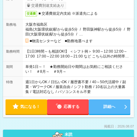
交通費別途支給あり
■ 交通費規定内支給 ※派遣先による
交通費
大阪市福島区
勤務地
福島(大阪環状線)駅から徒歩5分
/
野田阪神駅から徒歩5分
/
野
田(大阪環状線)駅から徒歩5分
/
…
■物流センターなど ■勤務地選べます
【1日3時間～も相談OK!】 ＜シフト例＞ 9:00～12:00 12:00～
勤務時間
17:00 17:00～22:00 18:00～21:00 など こちら以外の時間帯も
お気軽にご相談ください！
単発1日～！ ★勤務開始日や期間はお気軽にご相談くださ
期間
い！ ＃8月～ ＃9月～
週1日からOK
/
日払いOK
/
履歴書不要
/
40～50代活躍中
/
副
特徴
業・WワークOK
/
服装自由
/
シフト勤務
/
10名以上の大量募
集
/
電話対応なし
/
パソコンスキル不要
気になる！
応募する
詳細へ
掲載日：2026.08.07
未読