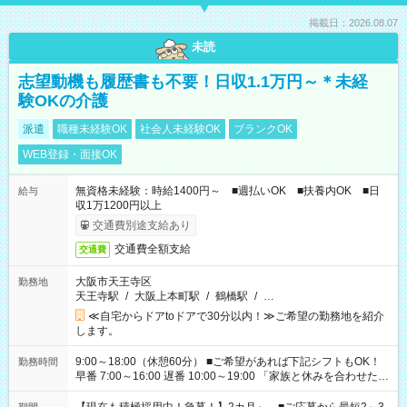
掲載日：2026.08.07
未読
志望動機も履歴書も不要！日収1.1万円～＊未経
験OKの介護
派遣
職種未経験OK
社会人未経験OK
ブランクOK
WEB登録・面接OK
無資格未経験：時給1400円～ ■週払いOK ■扶養内OK ■日
給与
収1万1200円以上
交通費別途支給あり
交通費全額支給
交通費
大阪市天王寺区
勤務地
天王寺駅
/
大阪上本町駅
/
鶴橋駅
/
…
≪自宅からドアtoドアで30分以内！≫ご希望の勤務地を紹介
します。
9:00～18:00（休憩60分） ■ご希望があれば下記シフトもOK！
勤務時間
早番 7:00～16:00 遅番 10:00～19:00 「家族と休みを合わせた
い」 「余裕を持って夕飯の準備がしたい」 「できれば残業はし
たくない」 など、ご希望を教えてくださいね。 ※Wワーク希望