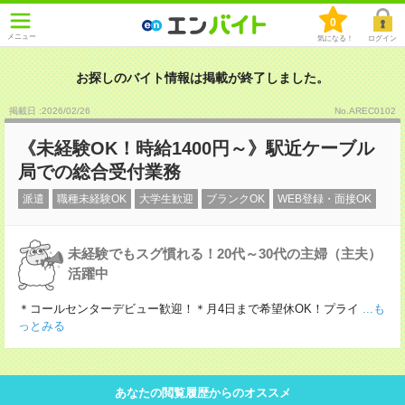
0
メニュー
気になる！
ログイン
お探しのバイト情報は掲載が終了しました。
掲載日 :2026
/
02
/
26
No.AREC0102
《未経験OK！時給1400円～》駅近ケーブル
局での総合受付業務
派遣
職種未経験OK
大学生歓迎
ブランクOK
WEB登録・面接OK
未経験でもスグ慣れる！20代～30代の主婦（主夫）
活躍中
＊コールセンターデビュー歓迎！＊月4日まで希望休OK！プライ
...も
っとみる
あなたの閲覧履歴からのオススメ