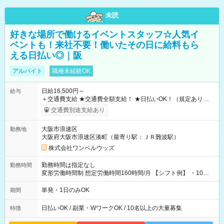
未読
好きな場所で働けるイベントスタッフ☆人気イ
ベントも！来社不要！働いたその日に給料もら
える日払い◎｜阪
アルバイト
職種未経験OK
日給16,500円～
給与
＋交通費支給 ★交通費全額支給！ ★日払いOK！（規定あり） ┗
働いたその日に現金GET♪ お仕事後はコンビニATMから 日払
交通費別途支給あり
い分を引き落とせます！ 【試用期間】試用期間なし
大阪市浪速区
勤務地
大阪府大阪市浪速区湊町（最寄り駅：ＪＲ難波駅）
株式会社ワンベルウッズ
勤務時間は指定なし
勤務時間
変形労働時間制 想定労働時間160時間/月 【シフト例】 ・10：
00～20：00
単発・1日のみOK
期間
日払いOK / 副業・WワークOK / 10名以上の大量募集
特徴