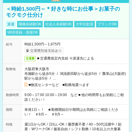
＜時給1,500円～＊好きな時にお仕事＞お菓子の
モクモク仕分け
派遣
職種未経験OK
社会人未経験OK
大学生歓迎
ブランクOK
WEB登録・面接OK
時給1,500円～1,875円
給与
交通費別途支給あり
■ 交通費規定内支給 ※派遣先による
交通費
大阪府東大阪市
勤務地
布施駅から徒歩5分
/
鴻池新田駅から徒歩5分
/
瓢箪山(大阪府)
駅から徒歩5分
/
…
■物流センターなど ■勤務地選べます
9:00～17:00 10:00～19:00 など ■ 他の時間帯もお気軽にご相
勤務時間
談ください！
単発1日～！ ★勤務開始日や期間はお気軽にご相談くださ
期間
い！ ＃8月～ ＃9月～
週1日からOK
/
日払いOK
/
履歴書不要
/
40～50代活躍中
/
副
特徴
業・WワークOK
/
服装自由
/
シフト勤務
/
10名以上の大量募