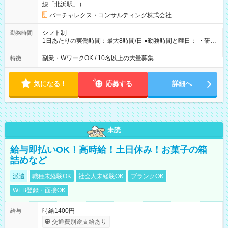
線「北浜駅」）
バーチャレクス・コンサルティング株式会社
シフト制
勤務時間
1日あたりの実働時間：最大8時間/日 ●勤務時間と曜日： ・研修
期間：約2か月 平日の8:45～17:45（出勤曜日は応相談） ・実務
開始後： 出勤日：週3日勤務可能、月数回でも土日出勤できれば
副業・WワークOK / 10名以上の大量募集
特徴
尚歓迎 7:45～20:00の間で拘束9時間・実働8時間 ＊その他の勤
務時間も柔軟に相談可能です
気になる！
応募する
詳細へ
未読
給与即払いOK！高時給！土日休み！お菓子の箱
詰めなど
派遣
職種未経験OK
社会人未経験OK
ブランクOK
WEB登録・面接OK
時給1400円
給与
交通費別途支給あり