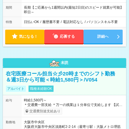
長期【ご応募から1週間以内(最短2日目)のスピード就業が可能】
期間
即日～
日払いOK
/
履歴書不要
/
電話対応なし
/
パソコンスキル不要
特徴
気になる！
応募する
詳細へ
未読
在宅医療コール担当☆彡20時までのシフト勤務
＆週3日から可能＜時給1,580円＞/V054
アルバイト
職種未経験OK
時給1,580円～
給与
＊交通費一部支給 ＊万一の残業は１分単位で支給します 【試用
期間】試用期間あり 試用期間の長さ：1ヶ月 雇用形態、給与は
交通費別途支給あり
本採用時と同じです。
大阪市中央区
勤務地
大阪府大阪市中央区淡路町2-2-14（最寄り駅：大阪メトロ堺筋