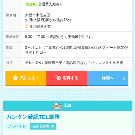
交通費支給有り
交通費
大阪市東住吉区
勤務地
矢田(大阪府)駅から徒歩16分
食品関連企業
8:30～17:30 ※表記のうち実働8時間です。
勤務時間
3ヶ月以上【ご応募から1週間以内(最短2日目)のスピード就業が
期間
可能】即日～
日払いOK
/
履歴書不要
/
電話対応なし
/
パソコンスキル不要
特徴
気になる！
応募する
詳細へ
未読
カンタン確認TEL業務
アルバイト
職種未経験OK