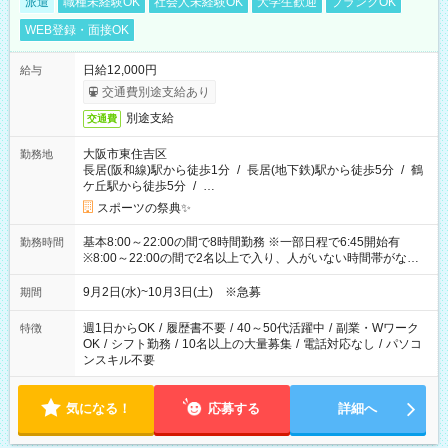
派遣
職種未経験OK
社会人未経験OK
大学生歓迎
ブランクOK
WEB登録・面接OK
日給12,000円
給与
交通費別途支給あり
別途支給
交通費
大阪市東住吉区
勤務地
長居(阪和線)駅から徒歩1分
/
長居(地下鉄)駅から徒歩5分
/
鶴
ケ丘駅から徒歩5分
/
…
スポーツの祭典✨
基本8:00～22:00の間で8時間勤務 ※一部日程で6:45開始有
勤務時間
※8:00～22:00の間で2名以上で入り、人がいない時間帯がない
ように相方と時間を分け合うイメージです
9月2日(水)~10月3日(土) ※急募
期間
週1日からOK
/
履歴書不要
/
40～50代活躍中
/
副業・Wワーク
特徴
OK
/
シフト勤務
/
10名以上の大量募集
/
電話対応なし
/
パソコ
ンスキル不要
気になる！
応募する
詳細へ