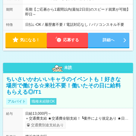
長期【ご応募から1週間以内(最短2日目)のスピード就業が可能】
期間
即日～
日払いOK
/
履歴書不要
/
電話対応なし
/
パソコンスキル不要
特徴
気になる！
応募する
詳細へ
未読
ちいさいかわいいキャラのイベントも！好きな
場所で働ける☆来社不要！働いたその日に給料
もらえる◎/T1
アルバイト
職種未経験OK
日給13,000円～
給与
＋交通費支給 ★交通費全額支給！ ┗案件により規定あり ★日払
いOK！（規定あり） ┗働いたその日に現金GET♪ お仕事後はコ
交通費別途支給あり
ンビニATMから 日払い分を引き落とせます！ 【試用期間】試
用期間なし