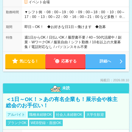
イベント会場
▼シフト例 ・08：00～19：00 ・09：00～18：00 ・10：00～
勤務時間
17：00 ・13：00～22：00 ・16：00～21：00 など多数！ ※お
仕事により勤務時間が異なります
即日～OK！ ◆お好きな日1日～働けます ◆急募
期間
週1日からOK
/
日払いOK
/
履歴書不要
/
40～50代活躍中
/
副
特徴
業・WワークOK
/
服装自由
/
シフト勤務
/
10名以上の大量募
集
/
電話対応なし
/
パソコンスキル不要
気になる！
応募する
詳細へ
掲載日：2026.08.10
未読
＜1日～OK！＞あの有名企業も！展示会や株主
総会のお手伝い！
アルバイト
職種未経験OK
社会人未経験OK
大学生歓迎
ブランクOK
WEB登録・面接OK