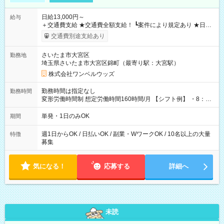
日給13,000円～
給与
＋交通費支給 ★交通費全額支給！ ┗案件により規定あり ★日払
いOK！（規定あり） ┗働いたその日に現金GET♪ お仕事後はコ
交通費別途支給あり
ンビニATMから 日払い分を引き落とせます！ 【試用期間】試
用期間なし
さいたま市大宮区
勤務地
埼玉県さいたま市大宮区錦町（最寄り駅：大宮駅）
株式会社ワンベルウッズ
勤務時間は指定なし
勤務時間
変形労働時間制 想定労働時間160時間/月 【シフト例】 ・8：00
～21：00
単発・1日のみOK
期間
週1日からOK / 日払いOK / 副業・WワークOK / 10名以上の大量
特徴
募集
気になる！
応募する
詳細へ
未読