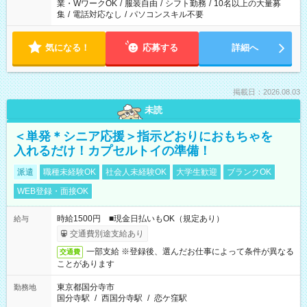
業・WワークOK
/
服装自由
/
シフト勤務
/
10名以上の大量募
集
/
電話対応なし
/
パソコンスキル不要
気になる！
応募する
詳細へ
掲載日：2026.08.03
未読
＜単発＊シニア応援＞指示どおりにおもちゃを
入れるだけ！カプセルトイの準備！
派遣
職種未経験OK
社会人未経験OK
大学生歓迎
ブランクOK
WEB登録・面接OK
時給1500円 ■現金日払いもOK（規定あり）
給与
交通費別途支給あり
一部支給 ※登録後、選んだお仕事によって条件が異なる
交通費
ことがあります
東京都国分寺市
勤務地
国分寺駅
/
西国分寺駅
/
恋ケ窪駅