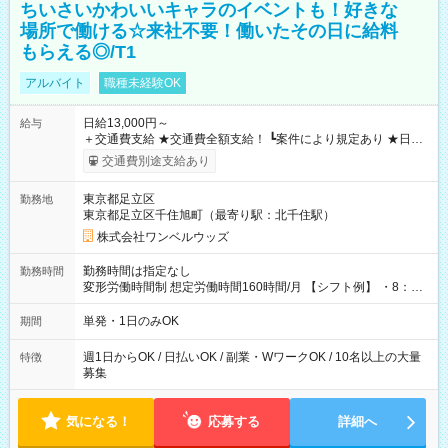
ちいさいかわいいキャラのイベントも！好きな
場所で働ける☆来社不要！働いたその日に給料
もらえる◎/T1
アルバイト
職種未経験OK
日給13,000円～
給与
＋交通費支給 ★交通費全額支給！ ┗案件により規定あり ★日払
いOK！（規定あり） ┗働いたその日に現金GET♪ お仕事後はコ
交通費別途支給あり
ンビニATMから 日払い分を引き落とせます！ 【試用期間】試
用期間なし
東京都足立区
勤務地
東京都足立区千住旭町（最寄り駅：北千住駅）
株式会社ワンベルウッズ
勤務時間は指定なし
勤務時間
変形労働時間制 想定労働時間160時間/月 【シフト例】 ・8：00
～21：00
単発・1日のみOK
期間
週1日からOK / 日払いOK / 副業・WワークOK / 10名以上の大量
特徴
募集
気になる！
応募する
詳細へ