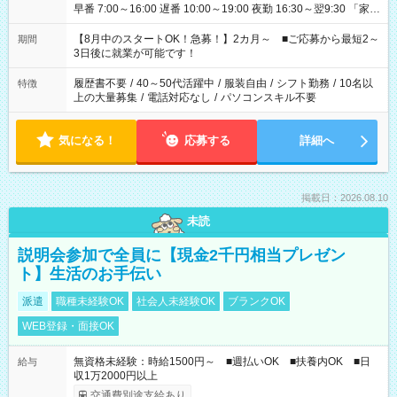
早番 7:00～16:00 遅番 10:00～19:00 夜勤 16:30～翌9:30 「家族
と休みを合わせたい」 「余裕を持って夕飯の準備がしたい」
「できれば残業はしたくない」 など、ご希望を教えてください
【8月中のスタートOK！急募！】2カ月～ ■ご応募から最短2～
期間
ね。 ※Wワーク希望の方へ 今ご覧のお仕事で希望する勤務時間
3日後に就業が可能です！
と、もう1つのお仕事の勤務時間。 合計で週40時間を超える場
合は応募できません。
履歴書不要
/
40～50代活躍中
/
服装自由
/
シフト勤務
/
10名以
特徴
上の大量募集
/
電話対応なし
/
パソコンスキル不要
気になる！
応募する
詳細へ
掲載日：2026.08.10
未読
説明会参加で全員に【現金2千円相当プレゼン
ト】生活のお手伝い
派遣
職種未経験OK
社会人未経験OK
ブランクOK
WEB登録・面接OK
無資格未経験：時給1500円～ ■週払いOK ■扶養内OK ■日
給与
収1万2000円以上
交通費別途支給あり