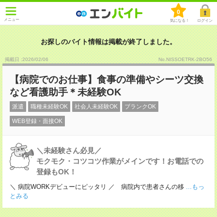
0
メニュー
気になる！
ログイン
お探しのバイト情報は掲載が終了しました。
掲載日 :2026
/
02
/
06
No.NISSOETRK-2BO56
【病院でのお仕事】食事の準備やシーツ交換
など看護助手＊未経験OK
派遣
職種未経験OK
社会人未経験OK
ブランクOK
WEB登録・面接OK
＼未経験さん必見／
モクモク・コツコツ作業がメインです！お電話での
登録もOK！
＼ 病院WORKデビューにピッタリ ／ 病院内で患者さんの移
...もっ
とみる