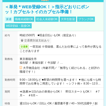
＜単発＊WEB登録OK！＞指示どおりにポン
ッ！カプセルトイのカプセル準備！
派遣
職種未経験OK
社会人未経験OK
大学生歓迎
ブランクOK
WEB登録・面接OK
時給1500円 ■現金日払いもOK（規定あり）
給与
交通費別途支給あり
一部支給 ※登録後、選んだお仕事によって条件が異なる
交通費
ことがあります
東京都福生市
勤務地
福生駅
/
東福生駅
/
牛浜駅
/
…
大手物流会社（年齢不問／「無理なく続けられる」と好評の
職場です！）
9:00～18:00など ■希望の時間帯を選べます！ ▼他にも様々な時
勤務時間
間帯でお仕事をご用意しています！ ＜シフト例＞ 8:30～12:00
17:00～22:00 13:00～22:00 22:00～翌6:00 など
≪急募≫1日のみの単発からOK！ 即日スタートもOK！ ＃7
期間
月～ ＃8月～
週1日からOK
/
日払いOK
/
履歴書不要
/
40～50代活躍中
/
副
特徴