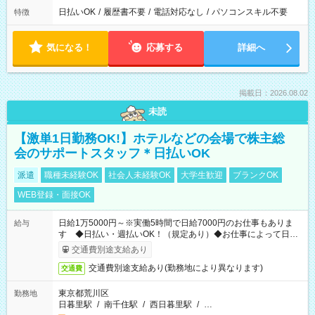
日払いOK
/
履歴書不要
/
電話対応なし
/
パソコンスキル不要
特徴
気になる！
応募する
詳細へ
掲載日：2026.08.02
未読
【激単1日勤務OK!】ホテルなどの会場で株主総
会のサポートスタッフ＊日払いOK
派遣
職種未経験OK
社会人未経験OK
大学生歓迎
ブランクOK
WEB登録・面接OK
日給1万5000円～※実働5時間で日給7000円のお仕事もありま
給与
す ◆日払い・週払いOK！（規定あり）◆お仕事によって日給
も異なります
交通費別途支給あり
交通費別途支給あり(勤務地により異なります)
交通費
東京都荒川区
勤務地
日暮里駅
/
南千住駅
/
西日暮里駅
/
…