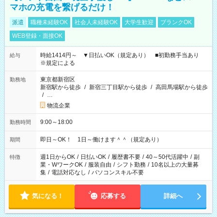
マホの充電を繋げるだけ！
派遣
職種未経験OK
社会人未経験OK
大学生歓迎
ブランクOK
WEB登録・面接OK
時給1414円～ ▼日払いOK（規定あり） ■初勤務手当あり
給与
※規定による
東京都新宿区
勤務地
新宿駅から徒歩
/
新宿三丁目駅から徒歩
/
高田馬場駅から徒歩
/
…
物流企業
9:00～18:00
勤務時間
即日～OK！ 1日～働けます＾＾（規定あり）
期間
週1日からOK
/
日払いOK
/
履歴書不要
/
40～50代活躍中
/
副
特徴
業・WワークOK
/
服装自由
/
シフト勤務
/
10名以上の大量募
集
/
電話対応なし
/
パソコンスキル不要
気になる！
応募する
詳細へ