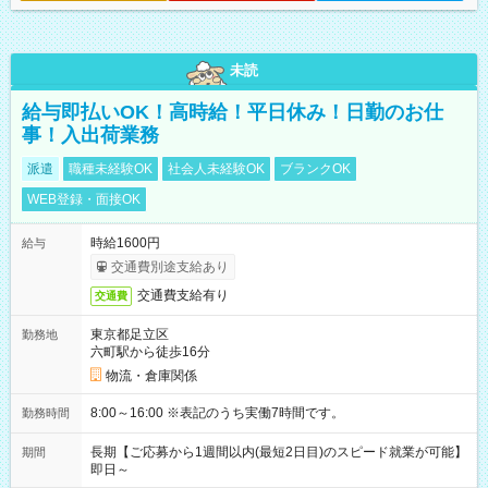
未読
給与即払いOK！高時給！平日休み！日勤のお仕
事！入出荷業務
派遣
職種未経験OK
社会人未経験OK
ブランクOK
WEB登録・面接OK
時給1600円
給与
交通費別途支給あり
交通費支給有り
交通費
東京都足立区
勤務地
六町駅から徒歩16分
物流・倉庫関係
8:00～16:00 ※表記のうち実働7時間です。
勤務時間
長期【ご応募から1週間以内(最短2日目)のスピード就業が可能】
期間
即日～