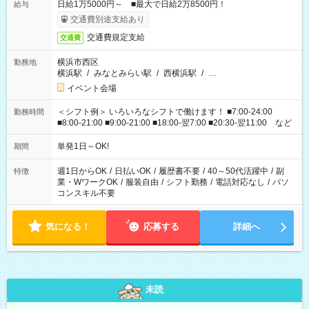
日給1万5000円～ ■最大で日給2万8500円！
給与
交通費別途支給あり
交通費規定支給
交通費
横浜市西区
勤務地
横浜駅
/
みなとみらい駅
/
西横浜駅
/
…
イベント会場
＜シフト例＞ いろいろなシフトで働けます！ ■7:00-24:00
勤務時間
■8:00-21:00 ■9:00-21:00 ■18:00-翌7:00 ■20:30-翌11:00 など
単発1日～OK!
期間
週1日からOK
/
日払いOK
/
履歴書不要
/
40～50代活躍中
/
副
特徴
業・WワークOK
/
服装自由
/
シフト勤務
/
電話対応なし
/
パソ
コンスキル不要
気になる！
応募する
詳細へ
未読