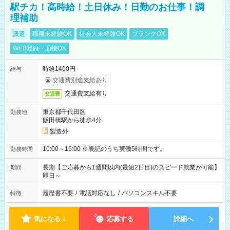
駅チカ！高時給！土日休み！日勤のお仕事！調
理補助
派遣
職種未経験OK
社会人未経験OK
ブランクOK
WEB登録・面接OK
時給1400円
給与
交通費別途支給あり
交通費支給有り
交通費
東京都千代田区
勤務地
飯田橋駅から徒歩4分
製造外
10:00～15:00 ※表記のうち実働5時間です。
勤務時間
長期【ご応募から1週間以内(最短2日目)のスピード就業が可能】
期間
即日～
履歴書不要
/
電話対応なし
/
パソコンスキル不要
特徴
気になる！
応募する
詳細へ