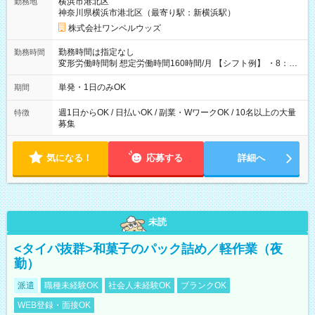
横浜市港北区
勤務地
神奈川県横浜市港北区（最寄り駅：新横浜駅）
株式会社ワンベルウッズ
勤務時間は指定なし
勤務時間
変形労働時間制 想定労働時間160時間/月 【シフト例】 ・8：00
～21：00
単発・1日のみOK
期間
週1日からOK / 日払いOK / 副業・WワークOK / 10名以上の大量
特徴
募集
気になる！
応募する
詳細へ
未読
<タイパ抜群>和菓子のパック詰め／軽作業（夜
勤）
派遣
職種未経験OK
社会人未経験OK
ブランクOK
WEB登録・面接OK