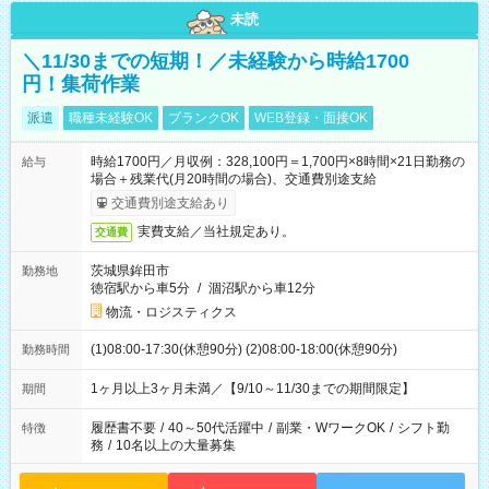
未読
＼11/30までの短期！／未経験から時給1700
円！集荷作業
派遣
職種未経験OK
ブランクOK
WEB登録・面接OK
時給1700円／月収例：328,100円＝1,700円×8時間×21日勤務の
給与
場合＋残業代(月20時間の場合)、交通費別途支給
交通費別途支給あり
実費支給／当社規定あり。
交通費
茨城県鉾田市
勤務地
徳宿駅から車5分
/
涸沼駅から車12分
物流・ロジスティクス
(1)08:00-17:30(休憩90分) (2)08:00-18:00(休憩90分)
勤務時間
1ヶ月以上3ヶ月未満／【9/10～11/30までの期間限定】
期間
履歴書不要
/
40～50代活躍中
/
副業・WワークOK
/
シフト勤
特徴
務
/
10名以上の大量募集