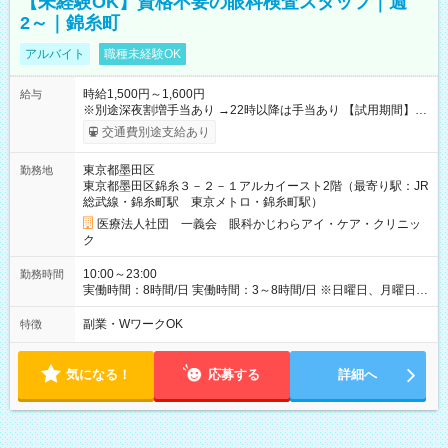
【未経験OK】資格不要の眼科検査スタッフ｜週
2～｜錦糸町
アルバイト
職種未経験OK
時給1,500円～1,600円
給与
※別途深夜割増手当あり →22時以降は手当あり 【試用期間】試
用期間なし
交通費別途支給あり
東京都墨田区
勤務地
東京都墨田区錦糸３－２－１アルカイースト2階（最寄り駅：JR
総武線・錦糸町駅 東京メトロ・錦糸町駅）
医療法人社団 一義会 眼科かじわらアイ・ケア・クリニッ
ク
10:00～23:00
勤務時間
実働時間：8時間/日 実働時間：3～8時間/日 ※日曜日、月曜日、
祝日はお休みです 昇給：あり（業績による）
副業・WワークOK
特徴
気になる！
応募する
詳細へ