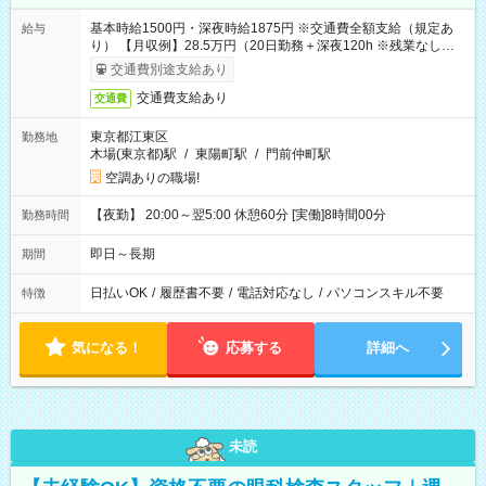
基本時給1500円・深夜時給1875円 ※交通費全額支給（規定あ
給与
り） 【月収例】28.5万円（20日勤務＋深夜120h ※残業なしの場
合）
交通費別途支給あり
交通費支給あり
交通費
東京都江東区
勤務地
木場(東京都)駅
/
東陽町駅
/
門前仲町駅
空調ありの職場!
【夜勤】 20:00～翌5:00 休憩60分 [実働]8時間00分
勤務時間
即日～長期
期間
日払いOK
/
履歴書不要
/
電話対応なし
/
パソコンスキル不要
特徴
気になる！
応募する
詳細へ
未読