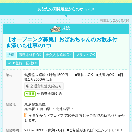
あなたの閲覧履歴からのオススメ
掲載日：2026.08.10
未読
【オープニング募集】おばあちゃんのお散歩付
き添いも仕事の1つ
派遣
職種未経験OK
社会人未経験OK
ブランクOK
WEB登録・面接OK
無資格未経験：時給1500円～ ■週払いOK ■扶養内OK ■日
給与
収1万2000円以上
交通費別途支給あり
交通費全額支給
交通費
東京都豊島区
勤務地
巣鴨駅
/
目白駅
/
北池袋駅
/
…
≪自宅からドアtoドアで30分以内！≫ご希望の勤務地を紹介
します。
9:00～18:00（休憩60分） ■ご希望があれば下記シフトもOK！
勤務時間