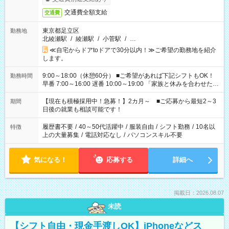
交通費全額支給
交通費
東京都足立区
勤務地
北綾瀬駅
/
綾瀬駅
/
小菅駅
/
…
≪自宅からドアtoドアで30分以内！≫ご希望の勤務地を紹介
します。
9:00～18:00（休憩60分） ■ご希望があれば下記シフトもOK！
勤務時間
早番 7:00～16:00 遅番 10:00～19:00 「家族と休みを合わせた
い」 「余裕を持って夕飯の準備がしたい」 「できれば残業はし
たくない」 など、ご希望を教えてくださいね。 ※Wワーク希望
【現在も積極採用中！急募！】2カ月～ ■ご応募から最短2～3
期間
の方へ 今ご覧のお仕事で希望する勤務時間と、もう1つのお仕事
日後の就業も相談可能です！
の勤務時間。 合計で週40時間を超える場合は応募できません。
履歴書不要
/
40～50代活躍中
/
服装自由
/
シフト勤務
/
10名以
特徴
上の大量募集
/
電話対応なし
/
パソコンスキル不要
気になる！
応募する
詳細へ
掲載日：2026.08.07
未読
【シフト自由・現金手渡しOK】iPhoneなどス