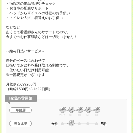
・病院内の備品管理やチェック
・お食事の配膳やサポート
・ベッドから車イスへの移動のお手伝い
・トイレや入浴、着替えのお手伝い
などなど
あくまで看護師さんのサポートなので、
今までのお仕事経験などは一切問いません！
～給与日払いサービス～
自分のペースに合わせて
日払いでお給料を受け取れる制度です。
・使いたい日だけ利用可能
※一部規定がございます。
月収例26万9280円
（時給1530円×8H×22日間）
職場の雰囲気
年齢層
20代
30
40
50
60
男女比率
女性
男性