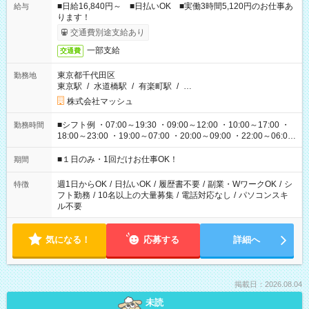
■日給16,840円～ ■日払いOK ■実働3時間5,120円のお仕事あ
給与
ります！
交通費別途支給あり
一部支給
交通費
東京都千代田区
勤務地
東京駅
/
水道橋駅
/
有楽町駅
/
…
株式会社マッシュ
■シフト例 ・07:00～19:30 ・09:00～12:00 ・10:00～17:00 ・
勤務時間
18:00～23:00 ・19:00～07:00 ・20:00～09:00 ・22:00～06:00
etc ★最短で3時間で5,120円のお仕事から 15時間で2万円近く稼
げるお仕事も！ ご希望のお時間に合わせてご紹介！ ※シフトは
■１日のみ・1回だけお仕事OK！
期間
現場によって異なります。 ※勿論、休憩時間はあるのでご安心
ください！
週1日からOK
/
日払いOK
/
履歴書不要
/
副業・WワークOK
/
シ
特徴
フト勤務
/
10名以上の大量募集
/
電話対応なし
/
パソコンスキ
ル不要
気になる！
応募する
詳細へ
掲載日：2026.08.04
未読