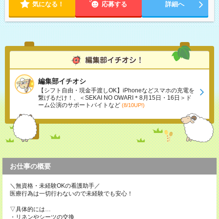
気になる！
応募する
詳細へ
編集部イチオシ
【シフト自由・現金手渡しOK】iPhoneなどスマホの充電を
繋げるだけ！、＜SEKAI NO OWARI＊8月15日・16日＞ド
ーム公演のサポートバイトなど
(8/10UP!)
お仕事の概要
＼無資格・未経験OKの看護助手／
医療行為は一切行わないので未経験でも安心！
▽具体的には…
・リネンやシーツの交換