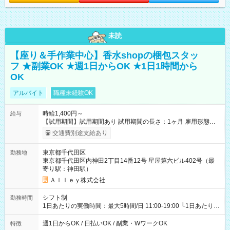
未読
【座り＆手作業中心】香水shopの梱包スタッ
フ ★副業OK ★週1日からOK ★1日1時間から
OK
アルバイト
職種未経験OK
時給1,400円～
給与
【試用期間】試用期間あり 試用期間の長さ：1ヶ月 雇用形態、
給与は本採用時と同じです。
交通費別途支給あり
東京都千代田区
勤務地
東京都千代田区内神田2丁目14番12号 星屋第六ビル402号（最
寄り駅：神田駅）
Ａｌｌｅｙ株式会社
シフト制
勤務時間
1日あたりの実働時間：最大5時間/日 11:00-19:00 └1日あたりの
実働時間：1-5時間 └上記の時間帯内であれば、いつでも勤務可
能！ └平日・土曜日の中で、お好きな曜日でご勤務いただけま
週1日からOK / 日払いOK / 副業・WワークOK
特徴