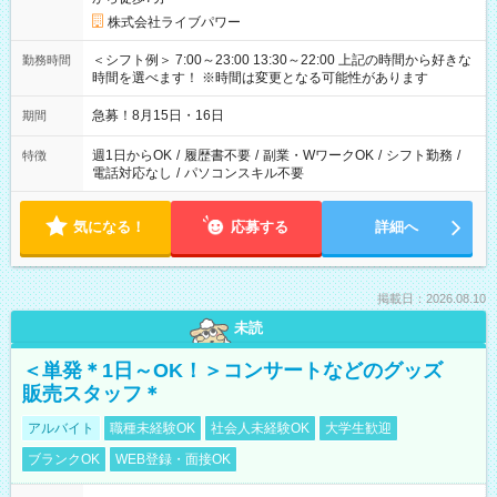
株式会社ライブパワー
＜シフト例＞ 7:00～23:00 13:30～22:00 上記の時間から好きな
勤務時間
時間を選べます！ ※時間は変更となる可能性があります
急募！8月15日・16日
期間
週1日からOK
/
履歴書不要
/
副業・WワークOK
/
シフト勤務
/
特徴
電話対応なし
/
パソコンスキル不要
気になる！
応募する
詳細へ
掲載日：2026.08.10
未読
＜単発＊1日～OK！＞コンサートなどのグッズ
販売スタッフ＊
アルバイト
職種未経験OK
社会人未経験OK
大学生歓迎
ブランクOK
WEB登録・面接OK