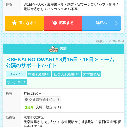
週1日からOK
/
履歴書不要
/
副業・WワークOK
/
シフト勤務
/
特徴
電話対応なし
/
パソコンスキル不要
気になる！
応募する
詳細へ
掲載日：2026.08.04
未読
＜SEKAI NO OWARI＊8月15日・16日＞ドーム
公演のサポートバイト
アルバイト
職種未経験OK
社会人未経験OK
大学生歓迎
ブランクOK
時給1250円～
給与
交通費別途支給あり
支給（規定有り）
交通費
東京都文京区
勤務地
後楽園駅から徒歩5分
/
水道橋駅から徒歩5分
/
春日(東京都)駅
から徒歩7分