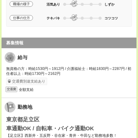
職場の様子
活気あり
しずか
仕事の仕方
テキパキ
コツコツ
募集情報
給与
無資格の方：時給1530円～1912円 / 介護福祉士：時給1830円～2287円 / 初
任者以上：時給1730円～2162円
交通費別途支給あり
全額支給
交通費
勤務地
東京都足立区
車通勤OK / 自転車・バイク通勤OK
【足立区】西新井・五反野・谷在家・青井・牛田など勤務地多数！