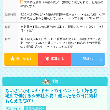
大手物流会社（年齢不問／「無理なく続けられる」と好評の
職場です！）
9:00～18:00など ■希望の時間帯を選べます！ ▼他にも様々な時
勤務時間
間帯でお仕事をご用意しています！ ＜シフト例＞ 8:30～12:00
17:00～22:00 13:00～22:00 22:00～翌6:00 など
≪急募≫1日のみの単発からOK！ 即日スタートもOK！ ＃7
期間
月～＃8月～
週1日からOK
/
日払いOK
/
履歴書不要
/
40～50代活躍中
/
副
特徴
業・WワークOK
/
服装自由
/
シフト勤務
/
10名以上の大量募
集
/
電話対応なし
/
パソコンスキル不要
気になる！
応募する
詳細へ
未読
ちいさいかわいいキャラのイベントも！好きな
場所で働ける☆来社不要！働いたその日に給料
もらえる◎/T1
アルバイト
職種未経験OK