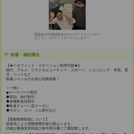
看護師や現場経験者がキャリアアドバイザー
としてしっかりフォローいたします！
待遇・福利厚生
【★ベネフィット・ステーション利用可能★】
旅行、グルメ、リラク＆ビューティー、スポーツ、ショッピング、学習、育
児、ペットなど
各種ジャンルのお得な特典多数！
＜一例＞
◆テーマパーク割引
◆宿泊、旅行割引
◆各種飲食店割引
◆飲食チェーン店クーポン
◆サロン、スパ、ジム割引など
【受動喫煙対策について】
派遣先により受動喫煙対策が異なります。
詳細は職場見学時及び条件明示書にて通知致します。