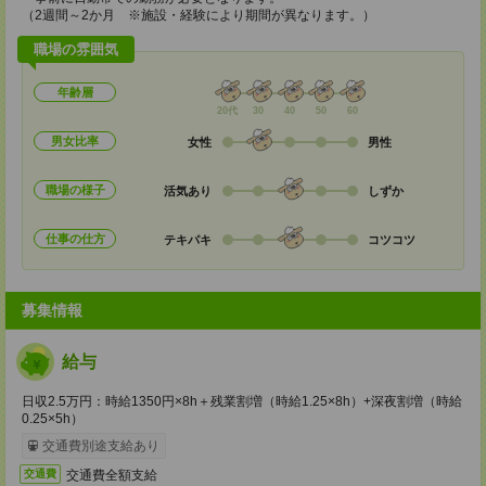
（2週間～2か月 ※施設・経験により期間が異なります。）
職場の雰囲気
年齢層
20代
30
40
50
60
男女比率
女性
男性
職場の様子
活気あり
しずか
仕事の仕方
テキパキ
コツコツ
募集情報
給与
日収2.5万円：時給1350円×8h＋残業割増（時給1.25×8h）+深夜割増（時給
0.25×5h）
交通費別途支給あり
交通費全額支給
交通費