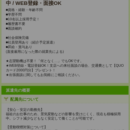
中 / WEB登録・面接OK
■資格・経験・年齢不問
■学歴不問
■10名以上採用予定！
■履歴書不要
■面談確約
■社会保険完備
■社員登用あり（紹介予定派遣）
■昇給・賞与あり
(直接雇用になった際の就業先による)
★志望動機は不要！「何となく…」でもOKです。
★WEB登録・電話登録OK！支店への来社面談の場合、交通費として【QUO
カード2000円分】プレゼント！
★出張面談に関してもお気軽にご相談ください。
派遣先の概要
配属先について
【安心・安定の勤務先】
福祉のお仕事のため、景気変動などの影響を受けにくく、現在も積極採用
中。シフト減少などもなく安定して働くことが可能です。
【受動喫煙対策について】