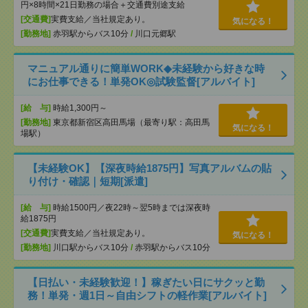
円×8時間×21日勤務の場合＋交通費別途支給
[交通費]
実費支給／当社規定あり。
気になる！
[勤務地]
赤羽駅からバス10分
/
川口元郷駅
マニュアル通りに簡単WORK◆未経験から好きな時
にお仕事できる！単発OK◎試験監督[アルバイト]
[給 与]
時給1,300円～
[勤務地]
東京都新宿区高田馬場（最寄り駅：高田馬
気になる！
場駅）
【未経験OK】【深夜時給1875円】写真アルバムの貼
り付け・確認｜短期[派遣]
[給 与]
時給1500円／夜22時～翌5時までは深夜時
給1875円
[交通費]
実費支給／当社規定あり。
気になる！
[勤務地]
川口駅からバス10分
/
赤羽駅からバス10分
【日払い・未経験歓迎！】稼ぎたい日にサクッと勤
務！単発・週1日～自由シフトの軽作業[アルバイト]