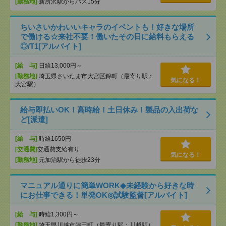
[勤務地]
新所沢駅からバス15分
ちいさいかわいいキャラのイベントも！好きな場所
で働ける☆来社不要！働いたその日に給料もらえる
◎/T1[アルバイト]
[給 与]
日給13,000円～
[勤務地]
埼玉県さいたま市大宮区錦町（最寄り駅：
気になる！
大宮駅）
給与即払いOK！高時給！土日休み！製品の入出荷な
ど[派遣]
[給 与]
時給1650円
[交通費]
交通費支給有り
気になる！
[勤務地]
元加治駅から徒歩23分
マニュアル通りに簡単WORK◆未経験から好きな時
にお仕事できる！単発OK◎試験監督[アルバイト]
[給 与]
時給1,300円～
[勤務地]
埼玉県川越市脇田町（最寄り駅：川越駅）