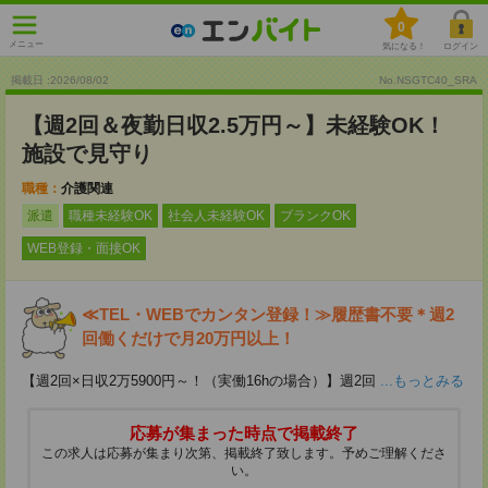
0
メニュー
気になる！
ログイン
掲載日 :2026
/
08
/
02
No.NSGTC40_SRA
【週2回＆夜勤日収2.5万円～】未経験OK！
施設で見守り
職種：
介護関連
派遣
職種未経験OK
社会人未経験OK
ブランクOK
WEB登録・面接OK
≪TEL・WEBでカンタン登録！≫履歴書不要＊週2
回働くだけで月20万円以上！
【週2回×日収2万5900円～！（実働16hの場合）】週2回
...もっとみる
応募が集まった時点で掲載終了
この求人は応募が集まり次第、掲載終了致します。予めご理解くださ
い。