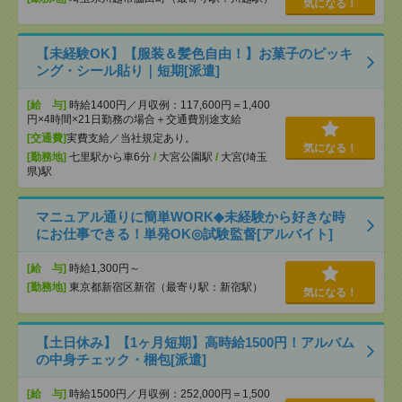
気になる！
【未経験OK】【服装＆髪色自由！】お菓子のピッキ
ング・シール貼り｜短期[派遣]
[給 与]
時給1400円／月収例：117,600円＝1,400
円×4時間×21日勤務の場合＋交通費別途支給
[交通費]
実費支給／当社規定あり。
気になる！
[勤務地]
七里駅から車6分
/
大宮公園駅
/
大宮(埼玉
県)駅
マニュアル通りに簡単WORK◆未経験から好きな時
にお仕事できる！単発OK◎試験監督[アルバイト]
[給 与]
時給1,300円～
[勤務地]
東京都新宿区新宿（最寄り駅：新宿駅）
気になる！
【土日休み】【1ヶ月短期】高時給1500円！アルバム
の中身チェック・梱包[派遣]
[給 与]
時給1500円／月収例：252,000円＝1,500