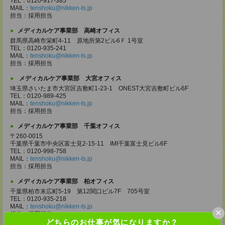
TEL：0120-917-385
MAIL：
tenshoku@nikken-ts.jp
担当：採用担当
メディカルケア事業部 高崎オフィス
群馬県高崎市栄町4-11 原地所第2ビル6Ｆ 1号室
TEL：0120-935-241
MAIL：
tenshoku@nikken-ts.jp
担当：採用担当
メディカルケア事業部 大宮オフィス
埼玉県さいたま市大宮区吉敷町1-23-1 ONEST大宮吉敷町ビル6F
TEL：0120-989-425
MAIL：
tenshoku@nikken-ts.jp
担当：採用担当
メディカルケア事業部 千葉オフィス
〒260-0015
千葉県千葉市中央区富士見2-15-11 IMI千葉富士見ビル6F
TEL：0120-998-758
MAIL：
tenshoku@nikken-ts.jp
担当：採用担当
メディカルケア事業部 柏オフィス
千葉県柏市末広町5-19 第12関口ビル7F 705号室
TEL：0120-935-218
MAIL：
tenshoku@nikken-ts.jp
×
担当：採用担当
どちらのお仕事が気になりますか？