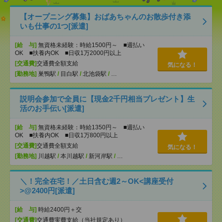
【オープニング募集】おばあちゃんのお散歩付き添
いも仕事の1つ[派遣]
[給 与]
無資格未経験：時給1500円～ ■週払い
OK ■扶養内OK ■日収1万2000円以上
[交通費]
交通費全額支給
気になる！
[勤務地]
巣鴨駅
/
目白駅
/
北池袋駅
/
…
説明会参加で全員に【現金2千円相当プレゼント】生
活のお手伝い[派遣]
[給 与]
無資格未経験：時給1350円～ ■週払い
OK ■扶養内OK ■日収1万800円以上
[交通費]
交通費全額支給
気になる！
[勤務地]
川越駅
/
本川越駅
/
新河岸駅
/
…
＼！完全在宅！／土日含む週2～OK<講座受付
>@2400円[派遣]
[給 与]
時給2400円＋交
[交通費]
交通費実費支給（当社規定あり）