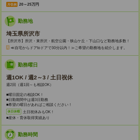
20～25万円
月収例
勤務地
埼玉県所沢市
【所沢市】所沢・東所沢・航空公園・狭山ケ丘・下山口など勤務地多数！
≪自宅からドアtoドアで30分以内！≫ご希望の勤務地を紹介します。
勤務曜日
週1OK / 週2～3 / 土日祝休
週2回（週1回～も相談OK）
■曜日固定の相談OK！
■日勤期間中は週3日勤務
■希望の曜日があればご相談ください！
土日祝休みもOK！
休日休暇
■産休・育休取得実績あり
勤務時間