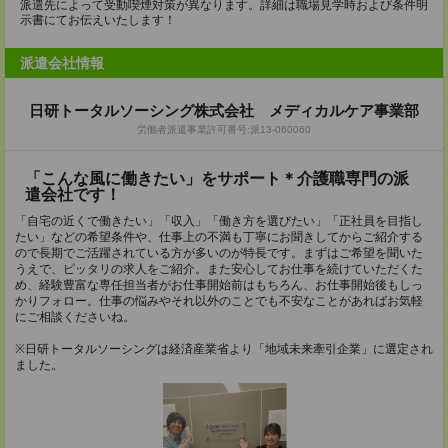
派遣先によって受動喫煙対策が異なります。詳細は職場見学時および条件明
示書にてお伝えいたします！
派遣会社情報
日研トータルソーシング株式会社 メディカルケア事業部
労働者派遣事業許可番号:派13-060060
「こんな風に働きたい」をサポート＊介護職専門の派
遣会社です！
「自宅の近くで働きたい」「収入」「働き方を選びたい」「正社員を目指し
たい」などの希望条件や、仕事上の不満も丁寧にお聞きしてからご紹介する
ので長期でご活躍されている方が多いのが特長です。まずはご希望を聞いた
うえで、ピッタリの求人をご紹介。また安心してお仕事を続けていただくた
め、経験豊富な専任担当者がお仕事開始前はもちろん、お仕事開始後もしっ
かりフォロー。仕事の悩みやそれ以外のことでも不安なことがあればお気軽
にご相談くださいね。
※日研トータルソーシングは経済産業省より「地域未来牽引企業」に選定され
ました。