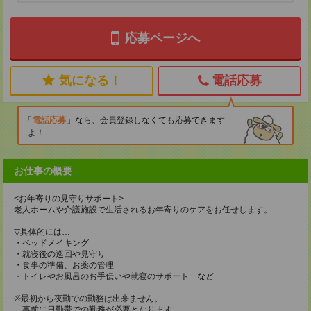
応募ページへ
気になる！
電話応募
電話応募
なら、会員登録しなくても応募できます
よ！
お仕事の概要
<お年寄りの見守りサポート>
老人ホームや介護施設で生活されるお年寄りのケアをお任せします。
▽具体的には…
・ベッドメイキング
・就寝後の巡回や見守り
・食事の準備、お薬の管理
・トイレやお風呂のお手伝いや就寝のサポート など
※最初から夜勤での勤務は出来ません。
事前に日勤帯での勤務が必要となります。