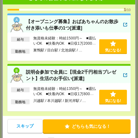
メディカルケア事業部 新宿オフィス
東京都新宿区新宿2-3-10 新宿御苑ビル6階
1
/10
TEL：0120-457-235
MAIL：
tenshoku@nikken-ts.jp
【オープニング募集】おばあちゃんのお散歩
担当：採用担当
付き添いも仕事の1つ[派遣]
メディカルケア事業部 立川事業所
東京都立川市錦町1-12-14
無資格未経験：時給1500円～ ■週払
給与
TEL：0120-934-200
いOK ■扶養内OK ■日収1万2000円
MAIL：
tenshoku@nikken-ts.jp
以上
巣鴨駅 / 目白駅 / 北池袋駅 / …
気になる!
勤務地
担当：採用担当
メディカルケア事業部 町田オフィス
東京都町田市森野1-7-23 大樹生命町田ビル6F
説明会参加で全員に【現金2千円相当プレゼ
TEL：0120-453-285
MAIL：
tenshoku@nikken-ts.jp
ント】生活のお手伝い[派遣]
担当：採用担当
無資格未経験：時給1350円～ ■週払
給与
メディカルケア事業部 横浜オフィス
いOK ■扶養内OK ■日収1万800円
神奈川県横浜市保土ケ谷区神戸町134 横浜ビジネスパークサウスタワー
以上
川越駅 / 本川越駅 / 新河岸駅 / …
気になる!
2F B区画
勤務地
TEL：0120-901-799
MAIL：
tenshoku@nikken-ts.jp
担当：採用担当
登録交通費
スキップ
どちらも気になる！
★今ならご来社登録でQUOカード2000円分をプレゼント中★