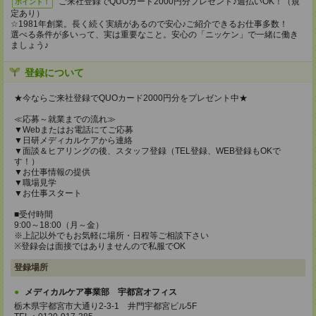
ご来社登録でQUOカード2000円分プレゼント♪週払いOK！（規
ポイント！
定あり）
☆1981年創業。長く続く実績があるので安心♪ご紹介できるお仕事多数！
選べる条件が多いって、実は重要なこと。安心の「ニッケン」で一緒に働き
ましょう♪
登録について
★今ならご来社登録でQUOカード2000円分をプレゼント中★
≪応募～就業までの流れ≫
▼Webまたはお電話にてご応募
▼日研メディカルケアから連絡
▼面談＆ヒアリングの後、スタッフ登録（TEL登録、WEB登録もOKで
す！）
▼お仕事情報の提供
▼職場見学
▼お仕事スタート
■受付時間
9:00～18:00（月～金）
※上記以外でもお気軽に場所・日程等ご相談下さい
※登録会は面接ではありませんので私服でOK
登録場所
メディカルケア事業部 宇都宮オフィス
栃木県宇都宮市大通り2-3-1 井門宇都宮ビル5F