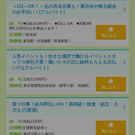
＜1日～OK！＞あの有名企業も！展示会や株主総会
のお手伝い！[アルバイト]
[給 与]
■日給16,840円～ ■日払いOK ■実働3時
間5,120円のお仕事あります！
[交通費]
一部支給
気になる！
[勤務地]
東京駅
/
水道橋駅
/
有楽町駅
/
…
人気イベントも！好きな場所で働けるイベントスタ
ッフ☆来社不要！働いたその日に給料もらえる日払
い/T1[アルバイト]
[給 与]
日給13,000円～
[勤務地]
東京都豊島区南池袋（最寄り駅：池袋駅）
気になる！
座り仕事！給与即払いOK！高時給！検査・組立・入
力など[派遣]
[給 与]
時給1250円
[交通費]
交通費支給有り
気になる！
[勤務地]
東所沢駅から車5分