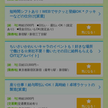
短時間シフトあり！WEBでサクッと登録OK＊クッキ
ーなどの仕分け[派遣]
[給 与]
時給1500円 ■日払い・週払いOK！(規定
あり) ■現金日払いもOK(規定あり)
気になる！
[勤務地]
新宿駅
/
新宿三丁目駅
ちいさいかわいいキャラのイベントも！好きな場所
で働ける☆来社不要！働いたその日に給料もらえる
◎/T1[アルバイト]
[給 与]
日給13,000円～
[勤務地]
東京都新宿区新宿（最寄り駅：新宿駅）
気になる！
座り仕事！給与即払いOK！高時給！卓球ラケットの
製造[派遣]
[給 与]
時給1600円
[交通費]
交通費支給有り
気になる！