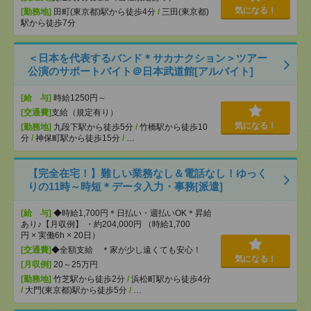
気になる！
[勤務地]
田町(東京都)駅から徒歩4分
/
三田(東京都)
駅から徒歩7分
＜日本を代表するバンド＊サカナクション＞ツアー
公演のサポートバイト＠日本武道館[アルバイト]
[給 与]
時給1250円～
[交通費]
支給（規定有り）
気になる！
[勤務地]
九段下駅から徒歩5分
/
竹橋駅から徒歩10
分
/
神保町駅から徒歩15分
/
…
【完全在宅！】難しい業務なし＆電話なし！ゆっく
りの11時～時短＊データ入力・事務[派遣]
[給 与]
◆時給1,700円＊日払い・週払いOK＊昇給
あり♪【月収例】 ・約204,000円 （時給1,700
円 × 実働6h × 20日）
[交通費]
◆全額支給 ＊家が少し遠くても安心！
気になる！
[月収例]
20～25万円
[勤務地]
竹芝駅から徒歩2分
/
浜松町駅から徒歩4分
/
大門(東京都)駅から徒歩5分
/
…