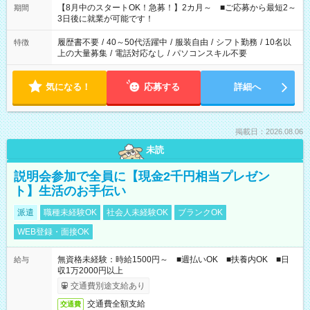
「できれば残業はしたくない」 など、ご希望を教えてください
【8月中のスタートOK！急募！】2カ月～ ■ご応募から最短2～
期間
ね。 ※Wワーク希望の方へ 今ご覧のお仕事で希望する勤務時間
3日後に就業が可能です！
と、もう1つのお仕事の勤務時間。 合計で週40時間を超える場
合は応募できません。
履歴書不要
/
40～50代活躍中
/
服装自由
/
シフト勤務
/
10名以
特徴
上の大量募集
/
電話対応なし
/
パソコンスキル不要
気になる！
応募する
詳細へ
掲載日：2026.08.06
未読
説明会参加で全員に【現金2千円相当プレゼン
ト】生活のお手伝い
派遣
職種未経験OK
社会人未経験OK
ブランクOK
WEB登録・面接OK
無資格未経験：時給1500円～ ■週払いOK ■扶養内OK ■日
給与
収1万2000円以上
交通費別途支給あり
交通費全額支給
交通費