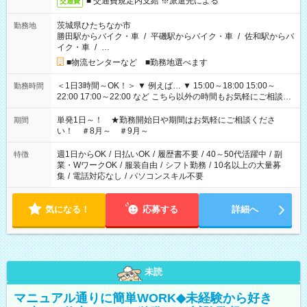
■ 交通費規定内支給 ※派遣先による
交通費
茨城県ひたちなか市
勤務地
勝田駅からバイク・車
/
平磯駅からバイク・車
/
佐和駅からバ
イク・車
/
…
■物流センターなど ■勤務地選べます
＜1日3時間～OK！＞ ▼ 例えば… ▼ 15:00～18:00 15:00～
勤務時間
22:00 17:00～22:00 など こちら以外の時間もお気軽にご相談く
ださい！
単発1日～！ ★勤務開始日や期間はお気軽にご相談くださ
期間
い！ ＃8月～ ＃9月～
週1日からOK
/
日払いOK
/
履歴書不要
/
40～50代活躍中
/
副
特徴
業・WワークOK
/
服装自由
/
シフト勤務
/
10名以上の大量募
集
/
電話対応なし
/
パソコンスキル不要
気になる！
応募する
詳細へ
未読
マニュアル通りに簡単WORK◆未経験から好き