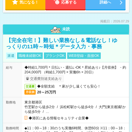
気になる！
応募する
詳細へ
掲載日：2026.07.29
未読
【完全在宅！】難しい業務なし＆電話なし！ゆ
っくりの11時～時短＊データ入力・事務
派遣
職種未経験OK
ブランクOK
WEB登録・面接OK
◆時給1,700円＊日払い・週払いOK＊昇給あり♪【月収例】 ・約
給与
204,000円 （時給1,700円 × 実働6h × 20日）
交通費別途支給あり
◆全額支給 ＊家が少し遠くても安心！
交通費
20～25万円
月収例
東京都港区
勤務地
竹芝駅から徒歩2分
/
浜松町駅から徒歩4分
/
大門(東京都)駅か
ら徒歩5分
/
…
◆港区にある情報セキュリティ企業◆
◆11：00～18：30のうち実働6時間、休憩60分 ※11：00～18：
勤務時間