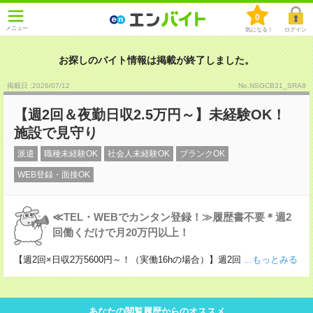
0
メニュー
気になる！
ログイン
お探しのバイト情報は掲載が終了しました。
掲載日 :2026
/
07
/
12
No.NSGCB31_SRA8
【週2回＆夜勤日収2.5万円～】未経験OK！
施設で見守り
派遣
職種未経験OK
社会人未経験OK
ブランクOK
WEB登録・面接OK
≪TEL・WEBでカンタン登録！≫履歴書不要＊週2
回働くだけで月20万円以上！
【週2回×日収2万5600円～！（実働16hの場合）】週2回
...もっとみる
あなたの閲覧履歴からのオススメ