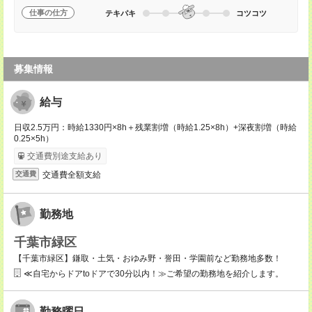
仕事の仕方
テキパキ
コツコツ
募集情報
給与
日収2.5万円：時給1330円×8h＋残業割増（時給1.25×8h）+深夜割増（時給
0.25×5h）
交通費別途支給あり
交通費全額支給
交通費
勤務地
千葉市緑区
【千葉市緑区】鎌取・土気・おゆみ野・誉田・学園前など勤務地多数！
≪自宅からドアtoドアで30分以内！≫ご希望の勤務地を紹介します。
勤務曜日