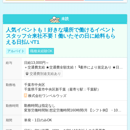
未読
人気イベントも！好きな場所で働けるイベント
スタッフ☆来社不要！働いたその日に給料もら
える日払い/T1
アルバイト
職種未経験OK
日給13,000円～
給与
＋交通費支給 ★交通費全額支給！ ┗案件により規定あり ★日払
いOK！（規定あり） ┗働いたその日に現金GET♪ お仕事後はコ
交通費別途支給あり
ンビニATMから 日払い分を引き落とせます！ 【試用期間】試
用期間なし
千葉市中央区
勤務地
千葉県千葉市中央区新千葉（最寄り駅：千葉駅）
株式会社ワンベルウッズ
勤務時間は指定なし
勤務時間
変形労働時間制 想定労働時間160時間/月 【シフト例】 ・10：
00～20：00
単発・1日のみOK
期間