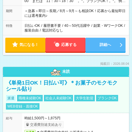
00 または 11：30～18：30 。*。ブランクOK！。*。 例え
ば前職が、 在宅/財団法人/事務/コールセンター/受付/販売/カフェ
スタッフ スイーツ販売/ホテルフロント/化粧品販売/など 様々な
＜急募＞即日～長期／8月～9月～も相談OK！応募から最短即日
期間
業界から入社して活躍されています♪
には選考案内♪
日払いOK
/
履歴書不要
/
40～50代活躍中
/
副業・WワークOK
/
特徴
服装自由
/
電話対応なし
気になる！
応募する
詳細へ
掲載日：2026.08.04
未読
《単発1日OK！日払い可》＊お菓子のモクモク
シール貼り
派遣
職種未経験OK
社会人未経験OK
大学生歓迎
ブランクOK
WEB登録・面接OK
時給1,500円～1,875円
給与
交通費別途支給あり