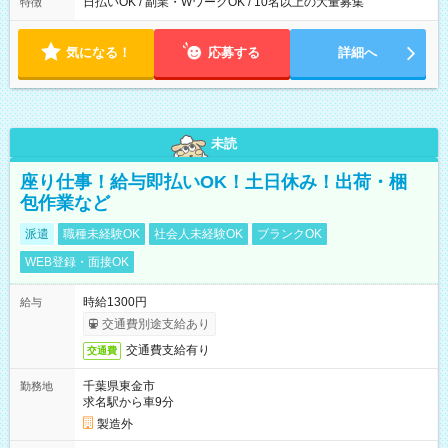
日払いOK / 副業・WワークOK / 10名以上の大量募集
特徴
気になる！
応募する
詳細へ
未読
座り仕事！給与即払いOK！土日休み！出荷・梱
包作業など
派遣
職種未経験OK
社会人未経験OK
ブランクOK
WEB登録・面接OK
時給1300円
給与
交通費別途支給あり
交通費支給有り
交通費
千葉県東金市
勤務地
求名駅から車9分
製造外