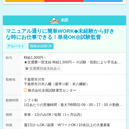
未読
マニュアル通りに簡単WORK◆未経験から好き
な時にお仕事できる！単発OK◎試験監督
アルバイト
職種未経験OK
時給1,300円～
給与
★交通費一部支給 時給1,300円～ ※試験・役割により手当あり
※勤務回数により昇給あり 【即給（前払い）オプションあ
交通費別途支給あり
り！】 希望される場合、勤務から1週間ほどで給与の一部を受け
取れます。 ※手数料418円がかかります。 【過去試験日の収入
千葉県市川市
勤務地
例】 ・河合塾模擬試験 8:30～17:30（休憩1時間） 時給1,300円
千葉県市川市八幡（最寄り駅：本八幡駅）
×8時間＝日収10,400円＋交通費 ※当日の役割により時給＋100
円の場合あり ・国家試験 7:00～13:30（休憩なし） 時給1,300
株式会社全国試験運営センター
円（役割手当＋100円）×6時間＝日収8,400円＋交通費 【試用期
間】試用期間なし
シフト制
勤務時間
1日あたりの実働時間：最大7時間/日 09：00～17：00 ※勤務時
間は 試験により異なります。
単発・1日のみOK / 短期（1ヶ月以内）
期間
週1日からOK / 副業・WワークOK / 10名以上の大量募集
特徴