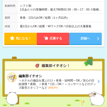
円（役割手当＋100円）×6時間＝日収8,400円＋交通費 【試用期
間】試用期間なし
シフト制
勤務時間
1日あたりの実働時間：最大7時間/日 09：00～17：00 ※勤務時
間は 試験により異なります。
単発・1日のみOK / 短期（1ヶ月以内）
期間
週1日からOK / 副業・WワークOK / 10名以上の大量募集
特徴
気になる！
応募する
詳細へ
編集部イチオシ
＜ホテルの備品を運ぶだけ＞単発・短時間～OK／安心の日
給保障＊夜勤、＜単発＊1日～OK！＞コンサートなどのグッ
ズ販売スタッフ＊など
(8/6UP!)