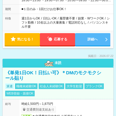
18:00～23:00 ・19:00～07:00 ・20:00～09:00 ・22:00～06:00
etc ★最短で3時間で5,120円のお仕事から 15時間で2万円近く稼
げるお仕事も！ ご希望のお時間に合わせてご紹介！ ※シフトは
■１日のみ・1回だけお仕事OK！
期間
現場によって異なります。 ※勿論、休憩時間はあるのでご安心
ください！
週1日からOK
/
日払いOK
/
履歴書不要
/
副業・WワークOK
/
シ
特徴
フト勤務
/
10名以上の大量募集
/
電話対応なし
/
パソコンスキ
ル不要
気になる！
応募する
詳細へ
掲載日：2026.07.22
未読
《単発1日OK！日払い可》＊DMのモクモクシ
ール貼り
派遣
職種未経験OK
社会人未経験OK
大学生歓迎
ブランクOK
WEB登録・面接OK
時給1,500円～1,875円
給与
交通費別途支給あり