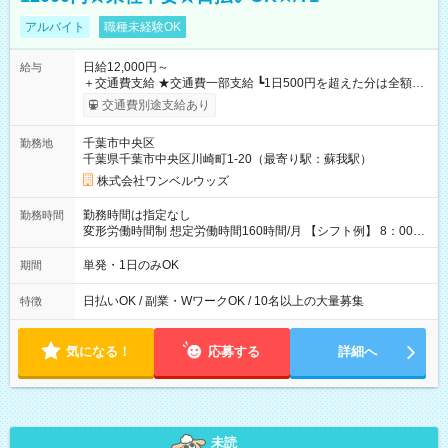
アルバイト
職種未経験OK
日給12,000円～
給与
＋交通費支給 ★交通費一部支給 ┗1日500円を超えた分は全額支
給！ ※往復500円以内の方は自己負担となります ★日払いOK！
交通費別途支給あり
（規定あり） ┗働いたその日に現金GET♪ お仕事後はコンビニ
ATMから 日払い分を引き落とせます！ 【試用期間】試用期間
千葉市中央区
勤務地
なし
千葉県千葉市中央区川崎町1-20（最寄り駅：蘇我駅）
株式会社ワンベルウッズ
勤務時間は指定なし
勤務時間
変形労働時間制 想定労働時間160時間/月 【シフト例】 8：00～
17：00 9：00～19：00 10：00～20：00 10：30～19：30
単発・1日のみOK
期間
日払いOK / 副業・WワークOK / 10名以上の大量募集
特徴
気になる！
応募する
詳細へ
未読