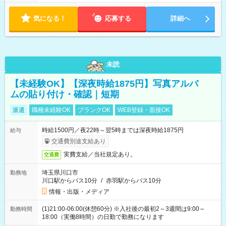
気になる！
応募する
詳細へ
未読
【未経験OK】【深夜時給1875円】写真アルバ
ムの貼り付け・確認｜短期
派遣
職種未経験OK
ブランクOK
WEB登録・面接OK
時給1500円／夜22時～翌5時までは深夜時給1875円
給与
交通費別途支給あり
実費支給／当社規定あり。
交通費
埼玉県川口市
勤務地
川口駅からバス10分
/
赤羽駅からバス10分
情報・出版・メディア
(1)21:00-06:00(休憩60分) ※入社後の最初2～3週間は9:00～
勤務時間
18:00（実働8時間）の日勤で勤務になります