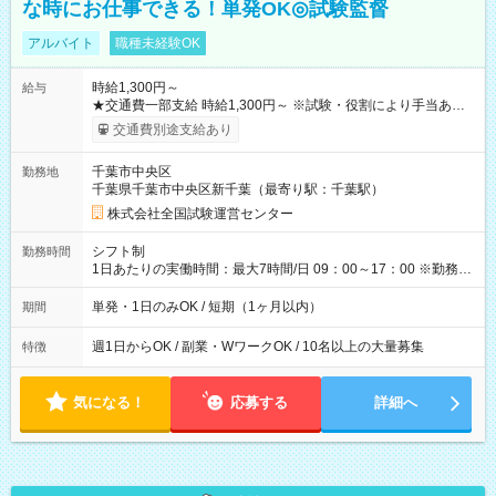
な時にお仕事できる！単発OK◎試験監督
アルバイト
職種未経験OK
時給1,300円～
給与
★交通費一部支給 時給1,300円～ ※試験・役割により手当あり
※勤務回数により昇給あり 【即給（前払い）オプションあ
交通費別途支給あり
り！】 希望される場合、勤務から1週間ほどで給与の一部を受け
取れます。 ※手数料418円がかかります。 【過去試験日の収入
千葉市中央区
勤務地
例】 ・河合塾模擬試験 8:30～17:30（休憩1時間） 時給1,300円
千葉県千葉市中央区新千葉（最寄り駅：千葉駅）
×8時間＝日収10,400円＋交通費 ※当日の役割により時給＋100
円の場合あり ・国家試験 7:00～13:30（休憩なし） 時給1,300
株式会社全国試験運営センター
円（役割手当＋100円）×6時間＝日収8,400円＋交通費 【試用期
間】試用期間なし
シフト制
勤務時間
1日あたりの実働時間：最大7時間/日 09：00～17：00 ※勤務時
間は 試験により異なります。
単発・1日のみOK / 短期（1ヶ月以内）
期間
週1日からOK / 副業・WワークOK / 10名以上の大量募集
特徴
気になる！
応募する
詳細へ