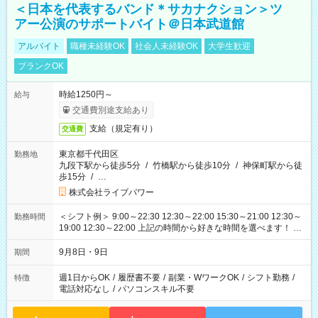
＜日本を代表するバンド＊サカナクション＞ツ
アー公演のサポートバイト＠日本武道館
アルバイト
職種未経験OK
社会人未経験OK
大学生歓迎
ブランクOK
時給1250円～
給与
交通費別途支給あり
支給（規定有り）
交通費
東京都千代田区
勤務地
九段下駅から徒歩5分
/
竹橋駅から徒歩10分
/
神保町駅から徒
歩15分
/
…
株式会社ライブパワー
＜シフト例＞ 9:00～22:30 12:30～22:00 15:30～21:00 12:30～
勤務時間
19:00 12:30～22:00 上記の時間から好きな時間を選べます！ ※
時間は変更となる可能性があります
9月8日・9日
期間
週1日からOK
/
履歴書不要
/
副業・WワークOK
/
シフト勤務
/
特徴
電話対応なし
/
パソコンスキル不要