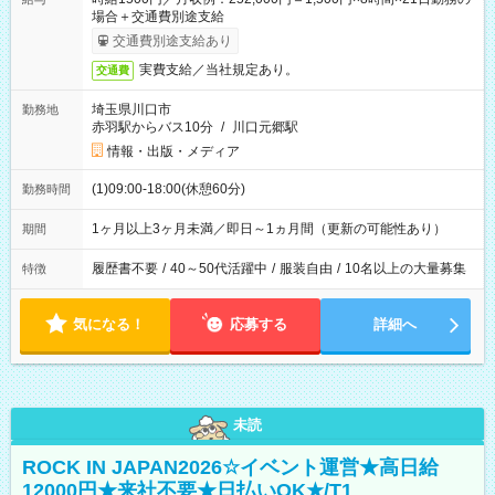
場合＋交通費別途支給
交通費別途支給あり
実費支給／当社規定あり。
交通費
埼玉県川口市
勤務地
赤羽駅からバス10分
/
川口元郷駅
情報・出版・メディア
(1)09:00-18:00(休憩60分)
勤務時間
1ヶ月以上3ヶ月未満／即日～1ヵ月間（更新の可能性あり）
期間
履歴書不要
/
40～50代活躍中
/
服装自由
/
10名以上の大量募集
特徴
気になる！
応募する
詳細へ
未読
ROCK IN JAPAN2026☆イベント運営★高日給
12000円★来社不要★日払いOK★/T1