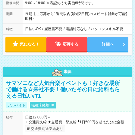
9:00～18:00 ※表記のうち実働8時間です。
勤務時間
長期【ご応募から1週間以内(最短2日目)のスピード就業が可能】
期間
即日～
日払いOK
/
履歴書不要
/
電話対応なし
/
パソコンスキル不要
特徴
気になる！
応募する
詳細へ
未読
サマソニなど人気音楽イベントも！好きな場所
で働ける☆来社不要！働いたその日に給料もら
える日払い/T1
アルバイト
職種未経験OK
日給12,000円～
給与
＋交通費支給 ★交通費一部支給 ┗1日500円を超えた分は全額支
給！ ※往復500円以内の方は自己負担となります ★日払いOK！
交通費別途支給あり
（規定あり） ┗働いたその日に現金GET♪ お仕事後はコンビニ