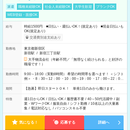
派遣
職種未経験OK
社会人未経験OK
大学生歓迎
ブランクOK
WEB登録・面接OK
時給1500円 ■日払い・週払いOK！(規定あり) ■現金日払いも
給与
OK(規定あり)
交通費別途支給あり
東京都新宿区
勤務地
新宿駅
/
新宿三丁目駅
大手物流会社（年齢不問／「無理なく続けられる」と好評の
職場です！）
9:00～18:00（実動8時間） 希望の時間帯を選べます！ ＜シフト
勤務時間
例＞ ・8：30～12：00 ・10：00～19：00 ・17：00～22：00
・13：00～22：00 ・22：00～翌6：00 など
【急募】即日スタートＯＫ！ 単発1日のみから働けます。
期間
週1日からOK
/
日払いOK
/
履歴書不要
/
40～50代活躍中
/
副
特徴
業・WワークOK
/
服装自由
/
シフト勤務
/
10名以上の大量募
集
/
電話対応なし
/
パソコンスキル不要
気になる！
応募する
詳細へ