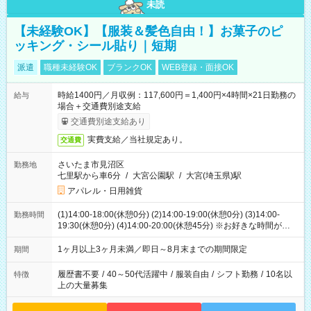
未読
【未経験OK】【服装＆髪色自由！】お菓子のピ
ッキング・シール貼り｜短期
派遣
職種未経験OK
ブランクOK
WEB登録・面接OK
時給1400円／月収例：117,600円＝1,400円×4時間×21日勤務の
給与
場合＋交通費別途支給
交通費別途支給あり
実費支給／当社規定あり。
交通費
さいたま市見沼区
勤務地
七里駅から車6分
/
大宮公園駅
/
大宮(埼玉県)駅
アパレル・日用雑貨
(1)14:00-18:00(休憩0分) (2)14:00-19:00(休憩0分) (3)14:00-
勤務時間
19:30(休憩0分) (4)14:00-20:00(休憩45分) ※お好きな時間が選べ
ます
1ヶ月以上3ヶ月未満／即日～8月末までの期間限定
期間
履歴書不要
/
40～50代活躍中
/
服装自由
/
シフト勤務
/
10名以
特徴
上の大量募集