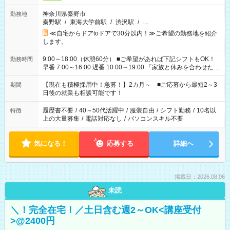
神奈川県秦野市
勤務地
秦野駅
/
東海大学前駅
/
渋沢駅
/
…
≪自宅からドアtoドアで30分以内！≫ご希望の勤務地を紹介
します。
9:00～18:00（休憩60分） ■ご希望があれば下記シフトもOK！
勤務時間
早番 7:00～16:00 遅番 10:00～19:00 「家族と休みを合わせた
い」 「余裕を持って夕飯の準備がしたい」 「できれば残業はし
たくない」 など、ご希望を教えてくださいね。 ※Wワーク希望
【現在も積極採用中！急募！】2カ月～ ■ご応募から最短2～3
期間
の方へ 今ご覧のお仕事で希望する勤務時間と、もう1つのお仕事
日後の就業も相談可能です！
の勤務時間。 合計で週40時間を超える場合は応募できません。
履歴書不要
/
40～50代活躍中
/
服装自由
/
シフト勤務
/
10名以
特徴
上の大量募集
/
電話対応なし
/
パソコンスキル不要
気になる！
応募する
詳細へ
掲載日：2026.08.06
未読
＼！完全在宅！／土日含む週2～OK<講座受付
>@2400円