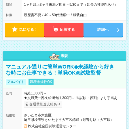
1ヶ月以上3ヶ月未満／即日～9/30まで（延長の可能性あり）
期間
履歴書不要
/
40～50代活躍中
/
服装自由
特徴
気になる！
応募する
詳細へ
未読
マニュアル通りに簡単WORK◆未経験から好き
な時にお仕事できる！単発OK◎試験監督
アルバイト
職種未経験OK
時給1,300円～
給与
★交通費一部支給 時給1,300円～ ※試験・役割により手当あり
※勤務回数により昇給あり 【即給（前払い）オプションあ
交通費別途支給あり
り！】 希望される場合、勤務から1週間ほどで給与の一部を受け
取れます。 ※手数料418円がかかります。 【過去試験日の収入
さいたま市大宮区
勤務地
例】 ・河合塾模擬試験 8:30～17:30（休憩1時間） 時給1,300円
埼玉県埼玉県さいたま市大宮区錦町（最寄り駅：大宮駅）
×8時間＝日収10,400円＋交通費 ※当日の役割により時給＋100
円の場合あり ・国家試験 7:00～13:30（休憩なし） 時給1,300
株式会社全国試験運営センター