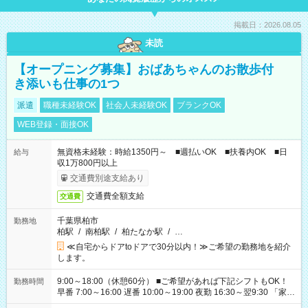
掲載日：2026.08.05
未読
【オープニング募集】おばあちゃんのお散歩付
き添いも仕事の1つ
派遣
職種未経験OK
社会人未経験OK
ブランクOK
WEB登録・面接OK
無資格未経験：時給1350円～ ■週払いOK ■扶養内OK ■日
給与
収1万800円以上
交通費別途支給あり
交通費全額支給
交通費
千葉県柏市
勤務地
柏駅
/
南柏駅
/
柏たなか駅
/
…
≪自宅からドアtoドアで30分以内！≫ご希望の勤務地を紹介
します。
9:00～18:00（休憩60分） ■ご希望があれば下記シフトもOK！
勤務時間
早番 7:00～16:00 遅番 10:00～19:00 夜勤 16:30～翌9:30 「家族
と休みを合わせたい」 「余裕を持って夕飯の準備がしたい」