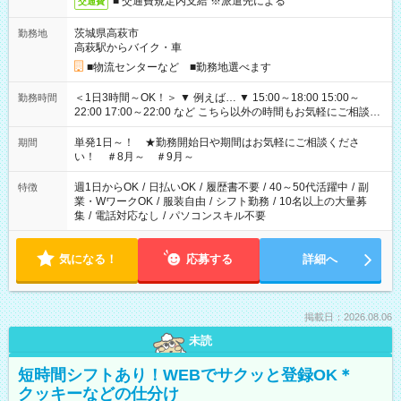
■ 交通費規定内支給 ※派遣先による
交通費
茨城県高萩市
勤務地
高萩駅からバイク・車
■物流センターなど ■勤務地選べます
＜1日3時間～OK！＞ ▼ 例えば… ▼ 15:00～18:00 15:00～
勤務時間
22:00 17:00～22:00 など こちら以外の時間もお気軽にご相談く
ださい！
単発1日～！ ★勤務開始日や期間はお気軽にご相談くださ
期間
い！ ＃8月～ ＃9月～
週1日からOK
/
日払いOK
/
履歴書不要
/
40～50代活躍中
/
副
特徴
業・WワークOK
/
服装自由
/
シフト勤務
/
10名以上の大量募
集
/
電話対応なし
/
パソコンスキル不要
気になる！
応募する
詳細へ
掲載日：2026.08.06
未読
短時間シフトあり！WEBでサクッと登録OK＊
クッキーなどの仕分け