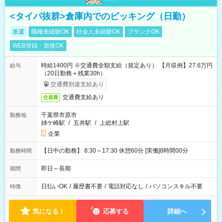
<タイパ抜群>倉庫内でのピッキング（日勤）
派遣
職種未経験OK
社会人未経験OK
ブランクOK
WEB登録・面接OK
時給1400円 ※交通費全額支給（規定あり） 【月収例】27.6万円
給与
（20日勤務＋残業30h）
交通費別途支給あり
交通費支給あり
交通費
千葉県市原市
勤務地
姉ケ崎駅
/
五井駅
/
上総村上駅
企業
【日中の勤務】 8:30～17:30 休憩60分 [実働]8時間00分
勤務時間
即日～長期
期間
日払いOK
/
履歴書不要
/
電話対応なし
/
パソコンスキル不要
特徴
気になる！
応募する
詳細へ