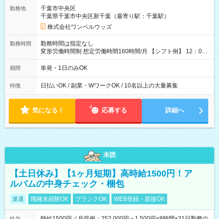
ATMから 日払い分を引き落とせます！ 【試用期間】試用期間
千葉市中央区
勤務地
なし
千葉県千葉市中央区新千葉（最寄り駅：千葉駅）
株式会社ワンベルウッズ
勤務時間は指定なし
勤務時間
変形労働時間制 想定労働時間160時間/月 【シフト例】 12：00
～22：00
単発・1日のみOK
期間
日払いOK / 副業・WワークOK / 10名以上の大量募集
特徴
気になる！
応募する
詳細へ
未読
【土日休み】【1ヶ月短期】高時給1500円！ア
ルバムの中身チェック・梱包
派遣
職種未経験OK
ブランクOK
WEB登録・面接OK
時給1500円／月収例：252,000円＝1,500円×8時間×21日勤務の
給与