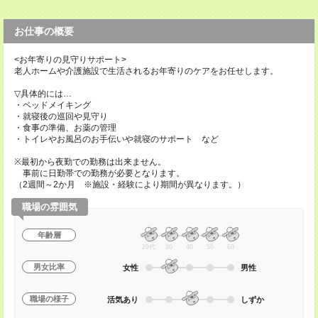
お仕事の概要
<お年寄りの見守りサポート>
老人ホームや介護施設で生活されるお年寄りのケアをお任せします。
▽具体的には…
・ベッドメイキング
・就寝後の巡回や見守り
・食事の準備、お薬の管理
・トイレやお風呂のお手伝いや就寝のサポート など
※最初から夜勤での勤務は出来ません。
事前に日勤帯での勤務が必要となります。
（2週間～2か月 ※施設・経験により期間が異なります。）
職場の雰囲気
年齢層
20代
30
40
50
60
男女比率
女性
男性
職場の様子
活気あり
しずか