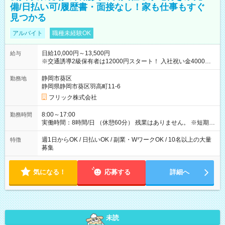
備/日払い可/履歴書・面接なし！家も仕事もすぐ
見つかる
アルバイト
職種未経験OK
日給10,000円～13,500円
給与
※交通誘導2級保有者は12000円スタート！ 入社祝い金4000円
【試用期間】試用期間なし
静岡市葵区
勤務地
静岡県静岡市葵区羽高町11-6
フリック株式会社
8:00～17:00
勤務時間
実働時間：8時間/日 （休憩60分） 残業はありません。 ※短期の
募集は行っておりません。予めご了承くださいませ。
週1日からOK / 日払いOK / 副業・WワークOK / 10名以上の大量
特徴
募集
気になる！
応募する
詳細へ
未読