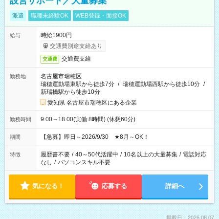
設営サポート／大量募集
派遣
職種未経験OK
WEB登録・面接OK
時給1900円
給与
交通費別途支給あり
交通費支給
交通費
名古屋市瑞穂区
勤務地
瑞穂運動場東駅から徒歩7分
/
瑞穂運動場西駅から徒歩10分
/
新瑞橋駅から徒歩10分
愛知県 名古屋市瑞穂区にある企業
9:00～18:00(実働:8時間) (休憩60分)
勤務時間
【急募】即日～2026/9/30 ★8月～OK！
期間
履歴書不要
/
40～50代活躍中
/
10名以上の大量募集
/
電話対応
特徴
なし
/
パソコンスキル不要
気になる！
応募する
詳細へ
掲載日：2026.08.07