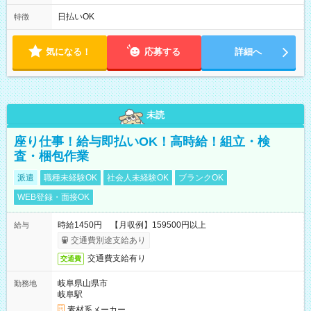
は固定休です／夏季、年末年始等、長期休暇有り！） ・ワンシ
フト！ 残業ほぼナシ（0～5h/月）
日払いOK
特徴
気になる！
応募する
詳細へ
未読
座り仕事！給与即払いOK！高時給！組立・検
査・梱包作業
派遣
職種未経験OK
社会人未経験OK
ブランクOK
WEB登録・面接OK
時給1450円 【月収例】159500円以上
給与
交通費別途支給あり
交通費支給有り
交通費
岐阜県山県市
勤務地
岐阜駅
素材系メーカー