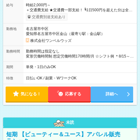
時給2,000円～
給与
＋交通費支給 ★交通費一部支給！ ┗1日500円を超えた分は全額
支給！ ※往復500円以内の方は自己負担となります ★日払い
交通費別途支給あり
OK！（規定あり） ┗働いたその日に現金GET♪ お仕事後はコン
ビニATMから 日払い分を引き落とせます！ 【試用期間】試用
名古屋市中区
勤務地
期間なし
愛知県名古屋市中区金山（最寄り駅：金山駅）
株式会社ワンベルウッズ
勤務時間は指定なし
勤務時間
変形労働時間制 想定労働時間170時間/月 ☆シフト例 ＊8/15～
10/26 全日共通 08：00～12：00 17：00～21：00 ＊8/31
～9/19のみ下記シフトもあります！ 12：00～16：00 ＊9/6～
単発・1日のみOK
期間
10/6、10/11～26のみ下記シフトもあります！ 07：00～11：
00
日払いOK / 副業・WワークOK
特徴
気になる！
応募する
詳細へ
未読
短期 【ビューティー＆ユース】アパレル販売