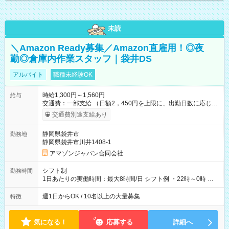
未読
＼Amazon Ready募集／Amazon直雇用！◎夜
勤◎倉庫内作業スタッフ｜袋井DS
アルバイト
職種未経験OK
時給1,300円～1,560円
給与
交通費：一部支給 （日額2，450円を上限に、出勤日数に応じて
実費支給） ※22:00～翌5:00までは時給25%UP！ ■給与前払い
交通費別途支給あり
制度あり ※前払い額の上限あり、手数料無料（Amazon負担）
そのほか所定の条件が適用されます 【試用期間】試用期間なし
静岡県袋井市
勤務地
静岡県袋井市川井1408-1
アマゾンジャパン合同会社
シフト制
勤務時間
1日あたりの実働時間：最大8時間/日 シフト例 ・22時～0時 入
社後、就業可能シフトをご確認の上、申請してください。
週1日からOK / 10名以上の大量募集
特徴
気になる！
応募する
詳細へ