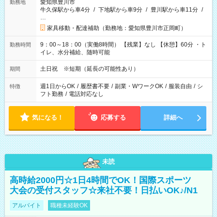
愛知県豊川市
勤務地
牛久保駅から車4分
/
下地駅から車9分
/
豊川駅から車11分
/
…
家具移動・配達補助（勤務地：愛知県豊川市正岡町）
9：00～18：00（実働8時間） 【残業】なし 【休憩】60分 ・ト
勤務時間
イレ、水分補給、随時可能
土日祝 ※短期（延長の可能性あり）
期間
週1日からOK
/
履歴書不要
/
副業・WワークOK
/
服装自由
/
シ
特徴
フト勤務
/
電話対応なし
気になる！
応募する
詳細へ
未読
高時給2000円☆1日4時間でOK！国際スポーツ
大会の受付スタッフ☆来社不要！日払いOK♪/N1
アルバイト
職種未経験OK