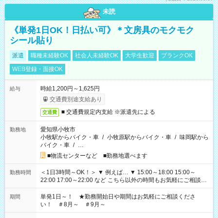
未読
《単発1日OK！日払い可》＊文房具のモクモク
シール貼り
派遣
職種未経験OK
社会人未経験OK
大学生歓迎
ブランクOK
WEB登録・面接OK
時給1,200円～1,625円
給与
交通費別途支給あり
■ 交通費規定内支給 ※派遣先による
交通費
愛知県小牧市
勤務地
小牧駅からバイク・車
/
小牧原駅からバイク・車
/
味岡駅から
バイク・車
/
…
■物流センターなど ■勤務地選べます
＜1日3時間～OK！＞ ▼ 例えば… ▼ 15:00～18:00 15:00～
勤務時間
22:00 17:00～22:00 など こちら以外の時間もお気軽にご相談く
ださい！
単発1日～！ ★勤務開始日や期間はお気軽にご相談くださ
期間
い！ ＃8月～ ＃9月～