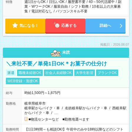
週1日からOK
/
日払いOK
/
履歴書不要
/
40～50代活躍中
/
副
特徴
業・WワークOK
/
服装自由
/
シフト勤務
/
10名以上の大量募
集
/
電話対応なし
/
パソコンスキル不要
気になる！
応募する
詳細へ
掲載日：2026.08.07
未読
＼来社不要／単発1日OK＊お菓子の仕分け
派遣
職種未経験OK
社会人未経験OK
大学生歓迎
ブランクOK
WEB登録・面接OK
時給1,500円～1,875円
給与
岐阜県岐阜市
勤務地
岐阜駅からバイク・車
/
名鉄岐阜駅からバイク・車
/
西岐阜駅
からバイク・車
/
…
■物流センターなど ■勤務地選べます
【1日3時間～も相談OK!】午前中のみや18時以降などのシフト
勤務時間