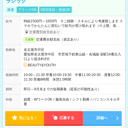
ラシック
派遣
ブランクOK
WEB登録・面接OK
時給1500円～1650円 ※ご経験・スキルにより考慮致します ス
給与
マホでかんたんに前払いで給与が受け取れます（※上限、条件
あり）
交通費別途支給あり
交通費全額支給（規定あり）
交通費
名古屋市中区
勤務地
愛知県名古屋市中区 市営地下鉄東山線・名城線 栄駅16番出入
口より徒歩約3分
BEAUTY&YOUTH
10:00～21:30 早番10:00-19:30 中番11:00-20:30 遅番12:00-
勤務時間
21:30 実働8時間 休憩1.5時間
即日～9月末までの短期募集（延長の可能性あり）
期間
副業・WワークOK
/
服装自由
/
シフト勤務
/
パソコンスキル不
特徴
要
気になる！
応募する
詳細へ