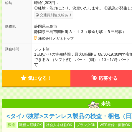
時給1,303円～
給与
◎経験・能力により、決定いたします。 ◎残業が発生し
交通費別途支給あり
静岡県三島市
勤務地
静岡県三島市南田町３－１３（最寄り駅：Ｒ三島駅）
株式会社メガネトップ
シフト制
勤務時間
1日あたりの実働時間：最大8時間/日 09:30-19:30内で
できる方 （シフト例） パート（朝）：10～17時 パート
可
気になる！
応募する
未読
<タイパ抜群>ステンレス製品の検査・梱包（日
派遣
職種未経験OK
社会人未経験OK
ブランクOK
WEB登録・面接OK