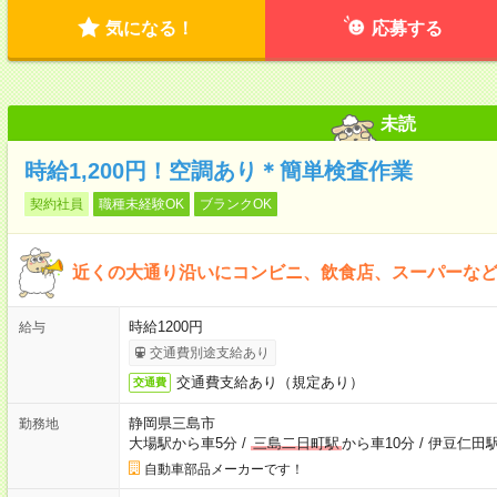
気になる！
応募する
未読
時給1,200円！空調あり＊簡単検査作業
契約社員
職種未経験OK
ブランクOK
近くの大通り沿いにコンビニ、飲食店、スーパーな
時給1200円
給与
交通費別途支給あり
交通費支給あり（規定あり）
交通費
静岡県三島市
勤務地
大場駅から車5分
/
三島二日町駅
から車10分
/
伊豆仁田駅
自動車部品メーカーです！