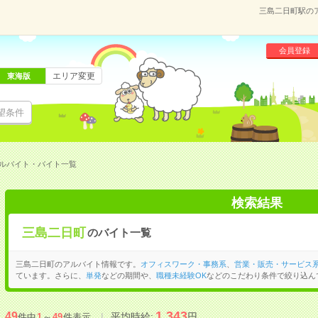
三島二日町駅の
会員登録
エリア変更
東海版
望条件
ルバイト・バイト一覧
検索結果
三島二日町
のバイト一覧
三島二日町のアルバイト情報です。
オフィスワーク・事務系
、
営業・販売・サービス
ています。さらに、
単発
などの期間や、
職種未経験OK
などのこだわり条件で絞り込ん
1,343
49
平均時給:
円
件中
1
～
49
件表示