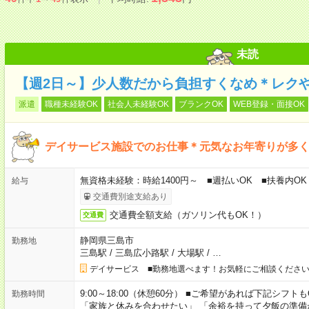
未読
【週2日～】少人数だから負担すくなめ＊レク
派遣
職種未経験OK
社会人未経験OK
ブランクOK
WEB登録・面接OK
デイサービス施設でのお仕事＊元気なお年寄りが多
無資格未経験：時給1400円～ ■週払いOK ■扶養内OK 
給与
交通費別途支給あり
交通費全額支給（ガソリン代もOK！）
交通費
静岡県三島市
勤務地
三島駅
/
三島広小路駅
/
大場駅
/
…
デイサービス ■勤務地選べます！お気軽にご相談くださ
9:00～18:00（休憩60分） ■ご希望があれば下記シフトもOK！ 
勤務時間
「家族と休みを合わせたい」 「余裕を持って夕飯の準備