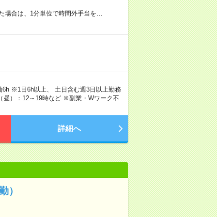
た場合は、1分単位で時間外手当を…
実働6h ※1日6h以上、 土日含む週3日以上勤務
（昼）：12～19時など ※副業・Wワーク不
詳細へ
勤）