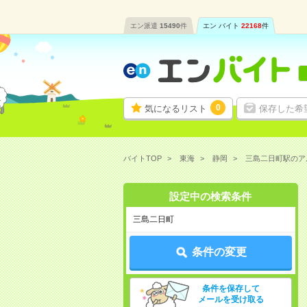
エン派遣
15490
件
エン バイト
22168
件
0
気になるリスト
保存した希
バイトTOP
東海
静岡
三島二日町駅のア
設定中の検索条件
三島二日町
条件の変更
条件を保存して
メールを受け取る