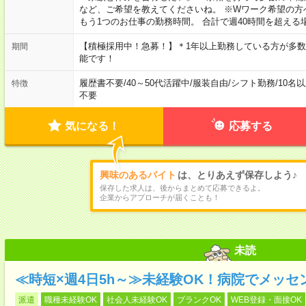
など、ご希望を教えてくださいね。 ※Wワーク希望の方
もう1つのお仕事の勤務時間。 合計で週40時間を超える
【積極採用中！急募！】＊1年以上勤務している方が多数
期間
能です！
履歴書不要
/
40～50代活躍中
/
服装自由
/
シフト勤務
/
10名
特徴
不要
気になる！
応募する
興味のあるバイト
は、とりあえず保存しよう♪
保存した求人は、後からまとめて応募できるよ。
企業からアプローチが届くことも！
未読
≪時短×週4日5h～≫未経験OK！病院でメッ
派遣
職種未経験OK
社会人未経験OK
ブランクOK
WEB登録・面接OK