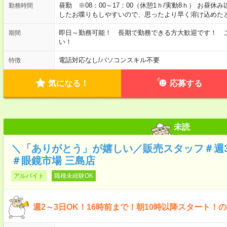
昼勤 ※08：00～17：00（休憩1ｈ/実動8ｈ） お
勤務時間
したお喋りもしやすいので、思ったより早く溶け込めた
即日～勤務可能！ 長期で勤務できる方大歓迎です！ 
期間
い！
電話対応なし
/
パソコンスキル不要
特徴
気になる！
応募する
未読
＼「ありがとう」が嬉しい／販売スタッフ＃週3
＃眼鏡市場 三島店
アルバイト
職種未経験OK
週2～3日OK！16時前まで！朝10時以降スタート！