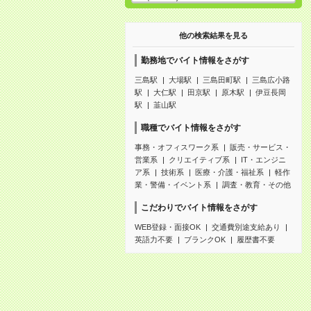
他の検索結果を見る
勤務地でバイト情報をさがす
三島駅
大場駅
三島田町駅
三島広小路
駅
大仁駅
田京駅
原木駅
伊豆長岡
駅
韮山駅
職種でバイト情報をさがす
事務・オフィスワーク系
販売・サービス・
営業系
クリエイティブ系
IT・エンジニ
ア系
技術系
医療・介護・福祉系
軽作
業・警備・イベント系
調査・教育・その他
こだわりでバイト情報をさがす
WEB登録・面接OK
交通費別途支給あり
英語力不要
ブランクOK
履歴書不要