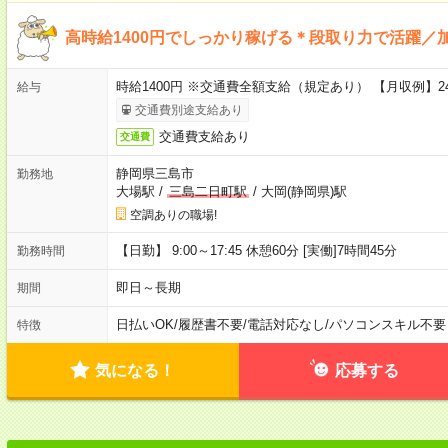
高時給1400円でしっかり稼げる＊段取り力で活躍／
時給1400円 ※交通費全額支給（規定あり） 【月収例】24
給与
交通費別途支給あり
交通費支給あり
交通費
静岡県三島市
勤務地
大場駅
/
三島二日町駅
/
大岡(静岡県)駅
空調ありの職場!
【日勤】 9:00～17:45 休憩60分 [実働]7時間45分
勤務時間
即日～長期
期間
日払いOK
/
履歴書不要
/
電話対応なし
/
パソコンスキル不要
特徴
気になる！
応募する