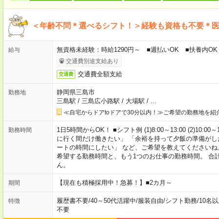
＜年齢不問＊選べるシフト！＞経験も資格も不要＊
無資格未経験：時給1290円～ ■週払いOK ■扶養内OK
給与
交通費別途支給あり
交通費全額支給
交通費
静岡県三島市
勤務地
三島駅
/
三島広小路駅
/
大場駅
/
…
≪自宅からドアtoドアで30分以内！≫ご希望の勤務地を紹
1日5時間からOK！ ■シフト例 (1)8:00～13:00 (2)10:00～
勤務時間
に行く間だけ働きたい」 「余裕を持って夕飯の準備がし
ートの時間にしたい」 など、ご希望を教えてくださいね
希望する勤務時間と、もう1つのお仕事の勤務時間。 合
ん。
【現在も積極採用中！急募！】■2カ月～
期間
履歴書不要
/
40～50代活躍中
/
服装自由
/
シフト勤務
/
10名
特徴
不要