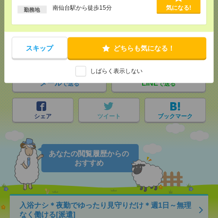
南仙台駅から徒歩15分
気になる!
勤務地
応募ページへ
スキップ
どちらも気になる！
気になる！
電話応募
しばらく表示しない
メール
LINE
で送る
で送る
シェア
ツイート
ブックマーク
あなたの閲覧履歴からの
おすすめ
入浴ナシ＊夜勤でゆったり見守りだけ＊週1日～無理
なく働ける[派遣]