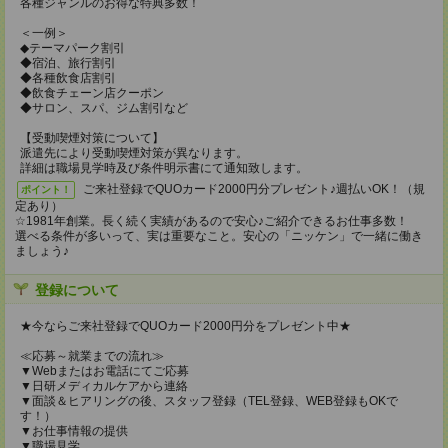
各種ジャンルのお得な特典多数！
＜一例＞
◆テーマパーク割引
◆宿泊、旅行割引
◆各種飲食店割引
◆飲食チェーン店クーポン
◆サロン、スパ、ジム割引など
【受動喫煙対策について】
派遣先により受動喫煙対策が異なります。
詳細は職場見学時及び条件明示書にて通知致します。
ご来社登録でQUOカード2000円分プレゼント♪週払いOK！（規
ポイント！
定あり）
☆1981年創業。長く続く実績があるので安心♪ご紹介できるお仕事多数！
選べる条件が多いって、実は重要なこと。安心の「ニッケン」で一緒に働き
ましょう♪
登録について
★今ならご来社登録でQUOカード2000円分をプレゼント中★
≪応募～就業までの流れ≫
▼Webまたはお電話にてご応募
▼日研メディカルケアから連絡
▼面談＆ヒアリングの後、スタッフ登録（TEL登録、WEB登録もOKで
す！）
▼お仕事情報の提供
▼職場見学