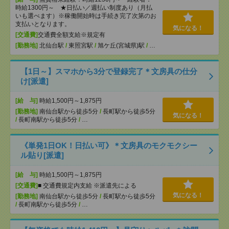
時給1300円～ ★日払い／週払い制度あり（月払
いも選べます）※稼働開始時は手続き完了次第のお
支払いとなります。
気になる！
[交通費]
交通費全額支給※規定有
[勤務地]
北仙台駅
/
東照宮駅
/
旭ケ丘(宮城県)駅
/
…
【1日～】スマホから3分で登録完了＊文房具の仕分
け[派遣]
[給 与]
時給1,500円～1,875円
[勤務地]
南仙台駅から徒歩5分
/
長町駅から徒歩5分
気になる！
/
長町南駅から徒歩5分
/
…
《単発1日OK！日払い可》＊文房具のモクモクシー
ル貼り[派遣]
[給 与]
時給1,500円～1,875円
[交通費]
■ 交通費規定内支給 ※派遣先による
気になる！
[勤務地]
南仙台駅から徒歩5分
/
長町駅から徒歩5分
/
長町南駅から徒歩5分
/
…