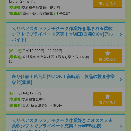
払いとなります。
気になる！
[交通費]
交通費全額支給※規定有
[勤務地]
南仙台駅
/
長町南駅
/
太子堂駅
＼リペアスタッフ／モクモク作業好き集まれ★柔軟
シフトでプライベート充実！☆WEB面接OK☆[アル
バイト]
[給 与]
日給10,000円～13,000円
[勤務地]
宮城県仙台市若林区（最寄り駅：六丁の目
気になる！
駅）
座り仕事！給与即払いOK！高時給！製品の検査作業
など[派遣]
[給 与]
時給1200円
[交通費]
交通費支給有り
気になる！
[勤務地]
白沢(秋田県)駅から車9分
＼リペアスタッフ／モクモク作業好きにオススメ★
柔軟シフトでプライベート充実！☆WEB面接