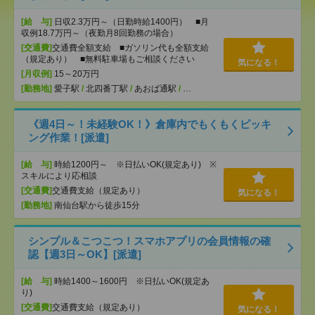
[給 与]
日収2.3万円～（日勤時給1400円） ■月
収例18.7万円～（夜勤月8回勤務の場合）
[交通費]
交通費全額支給 ■ガソリン代も全額支給
（規定あり） ■無料駐車場もご相談ください
気になる！
[月収例]
15～20万円
[勤務地]
愛子駅
/
北四番丁駅
/
あおば通駅
/
…
《週4日～！未経験OK！》倉庫内でもくもくピッキ
ング作業！[派遣]
[給 与]
時給1200円～ ※日払いOK(規定あり) ※
スキルにより応相談
[交通費]
交通費支給（規定あり）
気になる！
[勤務地]
南仙台駅から徒歩15分
シンプル＆こつこつ！スマホアプリの会員情報の確
認【週3日～OK】[派遣]
[給 与]
時給1400～1600円 ※日払いOK(規定あ
り)
[交通費]
交通費支給（規定あり）
気になる！