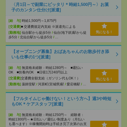
〈月1日～で副業にピッタリ＊時給1,500円～〉お菓
子のカンタン仕分け[派遣]
[給 与]
時給1,500円～1,875円
[交通費]
■ 交通費規定内支給 ※派遣先による
気になる！
[勤務地]
仙台駅から徒歩5分
/
仙台(地下鉄)駅から徒
歩5分
/
北仙台駅から徒歩5分
/
…
【オープニング募集】おばあちゃんのお散歩付き添
いも仕事の1つ[派遣]
[給 与]
無資格未経験：時給1280円～ ■週払い
OK ■扶養内OK ■日収1万240円以上
[交通費]
交通費全額支給（ガソリン代もOK！）
気になる！
[勤務地]
薬師堂駅
/
河原町(宮城県)駅
/
愛宕橋駅
/
…
【フルタイムじゃ働けない！という方へ】週3や時短
もOK＊ケアスタッフ[派遣]
[給 与]
無資格未経験：時給1250円～ 経験者：
時給1300円～★日払い／週払い制度あり（月払い
も選べます）※稼働開始時は手続き完了次第のお支