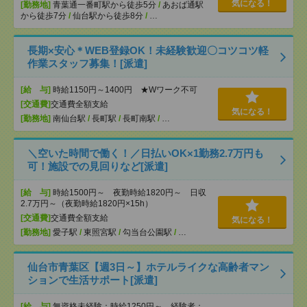
気になる！
[勤務地]
青葉通一番町駅から徒歩5分
/
あおば通駅
から徒歩7分
/
仙台駅から徒歩8分
/
…
長期×安心＊WEB登録OK！未経験歓迎〇コツコツ軽
作業スタッフ募集！[派遣]
[給 与]
時給1150円～1400円 ★Wワーク不可
[交通費]
交通費全額支給
気になる！
[勤務地]
南仙台駅
/
長町駅
/
長町南駅
/
…
＼空いた時間で働く！／日払いOK×1勤務2.7万円も
可！施設での見回りなど[派遣]
[給 与]
時給1500円～ 夜勤時給1820円～ 日収
2.7万円～（夜勤時給1820円×15h）
[交通費]
交通費全額支給
気になる！
[勤務地]
愛子駅
/
東照宮駅
/
勾当台公園駅
/
…
仙台市青葉区【週3日～】ホテルライクな高齢者マン
ションで生活サポート[派遣]
[給 与]
無資格未経験：時給1250円～ 経験者：