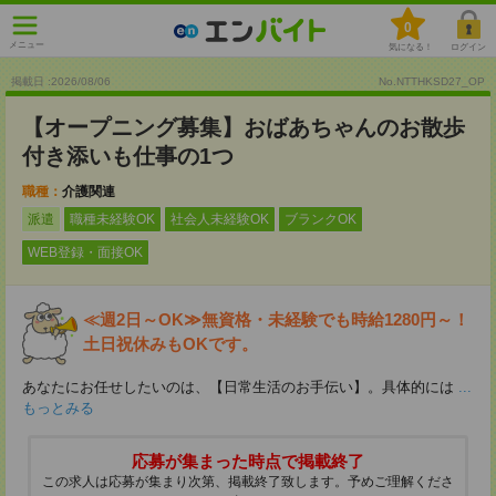
0
メニュー
気になる！
ログイン
掲載日 :2026
/
08
/
06
No.NTTHKSD27_OP
【オープニング募集】おばあちゃんのお散歩
付き添いも仕事の1つ
職種：
介護関連
派遣
職種未経験OK
社会人未経験OK
ブランクOK
WEB登録・面接OK
≪週2日～OK≫無資格・未経験でも時給1280円～！
土日祝休みもOKです。
あなたにお任せしたいのは、【日常生活のお手伝い】。具体的には
...
もっとみる
応募が集まった時点で掲載終了
この求人は応募が集まり次第、掲載終了致します。予めご理解くださ