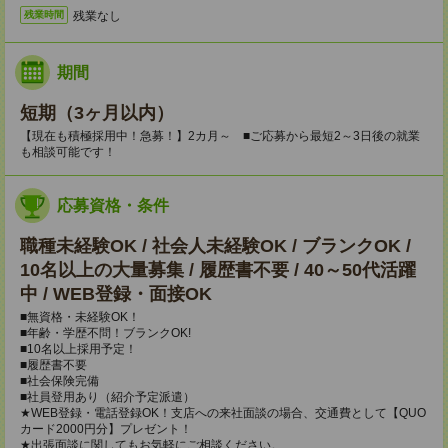
残業なし
残業時間
期間
短期（3ヶ月以内）
【現在も積極採用中！急募！】2カ月～ ■ご応募から最短2～3日後の就業
も相談可能です！
応募資格・条件
職種未経験OK / 社会人未経験OK / ブランクOK /
10名以上の大量募集 / 履歴書不要 / 40～50代活躍
中 / WEB登録・面接OK
■無資格・未経験OK！
■年齢・学歴不問！ブランクOK!
■10名以上採用予定！
■履歴書不要
■社会保険完備
■社員登用あり（紹介予定派遣）
★WEB登録・電話登録OK！支店への来社面談の場合、交通費として【QUO
カード2000円分】プレゼント！
★出張面談に関してもお気軽にご相談ください。