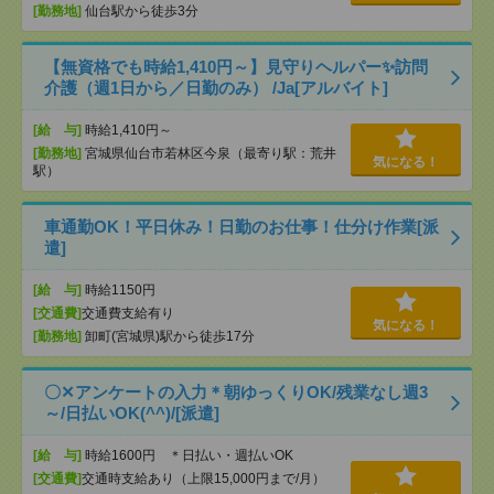
[勤務地]
仙台駅から徒歩3分
【無資格でも時給1,410円～】見守りヘルパー✨訪問
介護（週1日から／日勤のみ） /Ja[アルバイト]
[給 与]
時給1,410円～
[勤務地]
宮城県仙台市若林区今泉（最寄り駅：荒井
気になる！
駅）
車通勤OK！平日休み！日勤のお仕事！仕分け作業[派
遣]
[給 与]
時給1150円
[交通費]
交通費支給有り
気になる！
[勤務地]
卸町(宮城県)駅から徒歩17分
〇✕アンケートの入力＊朝ゆっくりOK/残業なし週3
～/日払いOK(^^)/[派遣]
[給 与]
時給1600円 ＊日払い・週払いOK
[交通費]
交通時支給あり（上限15,000円まで/月）