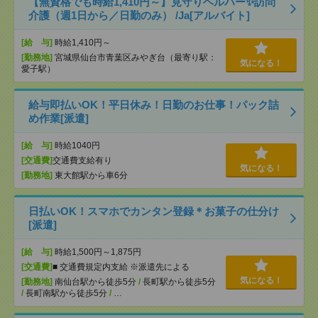
【無資格でも時給1,410円～】見守りヘルパー✨訪問
介護（週1日から／日勤のみ） /Ja[アルバイト]
[給 与]
時給1,410円～
[勤務地]
宮城県仙台市青葉区みやぎ台（最寄り駅：
気になる！
愛子駅）
給与即払いOK！平日休み！日勤のお仕事！パック詰
め作業[派遣]
[給 与]
時給1040円
[交通費]
交通費支給有り
気になる！
[勤務地]
東大館駅から車6分
日払いOK！スマホでカンタン登録＊お菓子の仕分け
[派遣]
[給 与]
時給1,500円～1,875円
[交通費]
■ 交通費規定内支給 ※派遣先による
気になる！
[勤務地]
南仙台駅から徒歩5分
/
長町駅から徒歩5分
/
長町南駅から徒歩5分
/
…