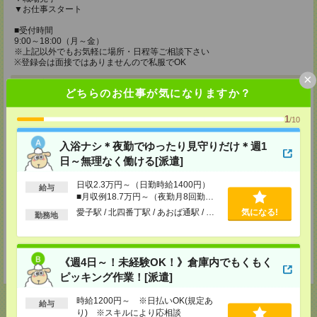
▼お仕事スタート
■受付時間
9:00～18:00（月～金）
※上記以外でもお気軽に場所・日程等ご相談下さい
※登録会は面接ではありませんので私服でOK
×
登録場所
どちらのお仕事が気になりますか？
メディカルケア事業部 仙台オフィス
1
/10
宮城県仙台市青葉区本町1-2-20 KDX仙台ビル4F
TEL：0120-802-179
MAIL：
tenshoku@nikken-ts.jp
入浴ナシ＊夜勤でゆったり見守りだけ＊週1
担当：採用担当
日～無理なく働ける[派遣]
メディカルケア事業部 郡山オフィス
日収2.3万円～（日勤時給1400円）
給与
福島県郡山市西ノ内二丁目12番8号 古川ビル
■月収例18.7万円～（夜勤月8回勤務
TEL：0120-992-518
の場合）
MAIL：
tenshoku@nikken-ts.jp
愛子駅 / 北四番丁駅 / あおば通駅 / …
気になる!
勤務地
担当：採用担当
登録交通費
《週4日～！未経験OK！》倉庫内でもくもく
★今ならご来社登録でQUOカード2000円分をプレゼント中★
ピッキング作業！[派遣]
時給1200円～ ※日払いOK(規定あ
給与
り) ※スキルにより応相談