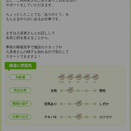
など、ご利用者さんに寄り添って日常生活の
サポートをしていただきます。
ちょっとしたことでも「ありがとう」を
もらえるやりがいあるお仕事です。
まずは入居者さんとお話しして
名前と顔を覚えることから。
事前の職場見学で施設のスタッフや
入居者さんの様子も知れるので安心して
スタートできますよ！
職場の雰囲気
年齢層
20代
30
40
50
60
男女比率
女性
男性
職場の様子
活気あり
しずか
仕事の仕方
テキパキ
コツコツ