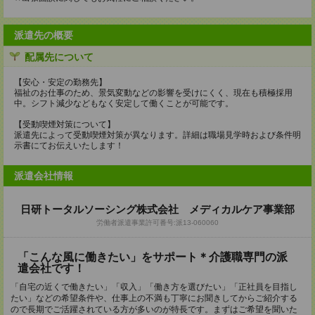
派遣先の概要
配属先について
【安心・安定の勤務先】
福祉のお仕事のため、景気変動などの影響を受けにくく、現在も積極採用
中。シフト減少などもなく安定して働くことが可能です。
【受動喫煙対策について】
派遣先によって受動喫煙対策が異なります。詳細は職場見学時および条件明
示書にてお伝えいたします！
派遣会社情報
日研トータルソーシング株式会社 メディカルケア事業部
労働者派遣事業許可番号:派13-060060
「こんな風に働きたい」をサポート＊介護職専門の派
遣会社です！
「自宅の近くで働きたい」「収入」「働き方を選びたい」「正社員を目指し
たい」などの希望条件や、仕事上の不満も丁寧にお聞きしてからご紹介する
ので長期でご活躍されている方が多いのが特長です。まずはご希望を聞いた