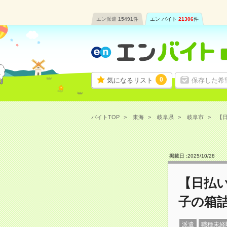
エン派遣
15491
件
エン バイト
21306
件
0
気になるリスト
保存した希
バイトTOP
東海
岐阜県
岐阜市
【日
掲載日 :
2025
/
10
/
28
【日払
子の箱
派遣
職種未経