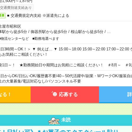
1,500円～1,875円
交通費別途支給あり
■ 交通費規定内支給 ※派遣先による
通費
古屋市昭和区
事駅から徒歩5分
/
御器所駅から徒歩5分
/
桜山駅から徒歩5分
/
…
■物流センターなど ■勤務地選べます
日3時間～OK！＞ ▼ 例えば… ▼ 15:00～18:00 15:00～22:00 17:00～22
もお気軽にご相談ください！
発1日～！ ★勤務開始日や期間はお気軽にご相談ください！ ＃8月～ ＃9
1日からOK
/
日払いOK
/
履歴書不要
/
40～50代活躍中
/
副業・WワークOK
/
服装自
上の大量募集
/
電話対応なし
/
パソコンスキル不要
なる！
応募する
詳
未読