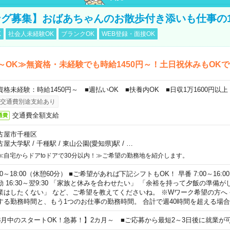
グ募集】おばあちゃんのお散歩付き添いも仕事の
K
社会人未経験OK
ブランクOK
WEB登録・面接OK
～OK≫無資格・未経験でも時給1450円～！土日祝休みもOK
資格未経験：時給1450円～ ■週払いOK ■扶養内OK ■日収1万1600円以上
交通費別途支給あり
交通費全額支給
通費
古屋市千種区
古屋大学駅
/
千種駅
/
東山公園(愛知県)駅
/
…
≪自宅からドアtoドアで30分以内！≫ご希望の勤務地を紹介します。
00～18:00（休憩60分） ■ご希望があれば下記シフトもOK！ 早番 7:00～16:00 遅
勤 16:30～翌9:30 「家族と休みを合わせたい」 「余裕を持って夕飯の準備
業はしたくない」 など、ご希望を教えてくださいね。 ※Wワーク希望の方へ
する勤務時間と、もう1つのお仕事の勤務時間。 合計で週40時間を超える場
8月中のスタートOK！急募！】2カ月～ ■ご応募から最短2～3日後に就業が