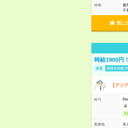
履
特徴
不
気に
時給1900
派遣
職種未経験O
【アジ
時給
給与
交
名
勤務地