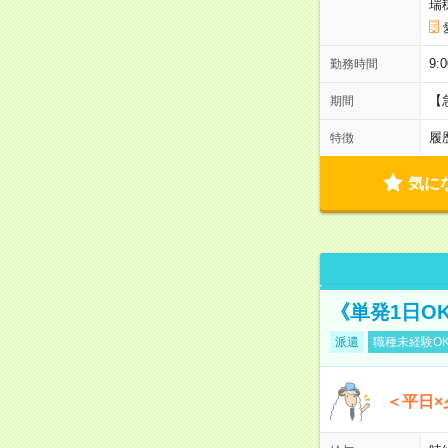
瑞
9:
勤務時間
【
期間
履
特徴
気に
《単発1日O
派遣
職種未経験O
＜平日×