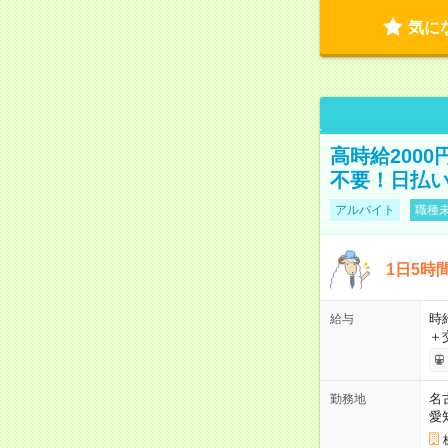
気に
高時給200
不要！日払いO
アルバイト
職種未
1日5時
時給
給与
＋
名
勤務地
愛