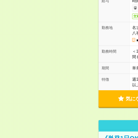
時給
給与
交
名
勤務地
八
＜1
勤務時間
間
単
期間
週
特徴
以
気に