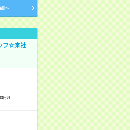
細へ
ッフ☆来社
00円以…