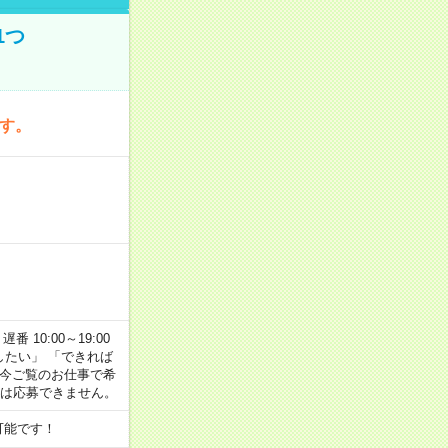
1つ
です。
番 10:00～19:00
がしたい」 「できれば
 今ご覧のお仕事で希
合は応募できません。
可能です！