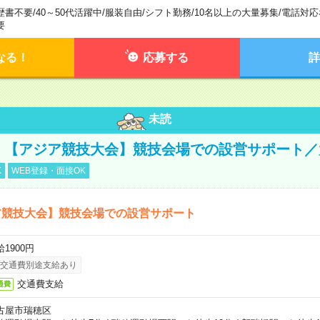
歴書不要
/
40～50代活躍中
/
服装自由
/
シフト勤務
/
10名以上の大量募集
/
電話対応
要
なる！
応募する
詳
未読
円！【アジア競技大会】競技会場での設営サポート
K
WEB登録・面接OK
ア競技大会】競技会場での設営サポート
1900円
交通費別途支給あり
交通費支給
通費
古屋市瑞穂区