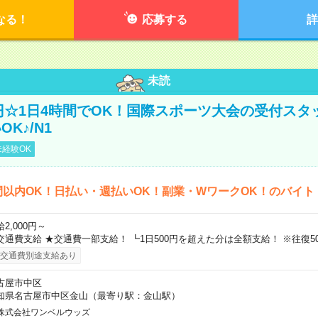
なる！
応募する
詳
未読
0円☆1日4時間でOK！国際スポーツ大会の受付スタ
K♪/N1
経験OK
間以内OK！日払い・週払いOK！副業・WワークOK！のバイト
2,000円～
交通費支給 ★交通費一部支給！ ┗1日500円を超えた分は全額支給！ ※往復5
交通費別途支給あり
古屋市中区
知県名古屋市中区金山（最寄り駅：金山駅）
株式会社ワンベルウッズ