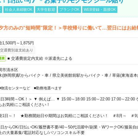
K！日払い可》＊お菓子のモクモクシール貼り
K
社会人未経験OK
大学生歓迎
ブランクOK
WEB登録・面接OK
夕方のみの“短時間”限定！＞学校帰りに働いて…翌日にはお給
1,500円～1,875円
交通費別途支給あり
■ 交通費規定内支給 ※派遣先による
通費
岡市清水区
水(静岡県)駅からバイク・車
/
県立美術館前駅からバイク・車
/
草薙(東海道本
…
■物流センターなど ■勤務地選べます
日3時間～OK！＞ ▼ 例えば… ▼ 15:00～18:00 15:00～22:00 17:00～22
もお気軽にご相談ください！
発1日～！ ★勤務開始日や期間はお気軽にご相談ください！ ＃8月～ ＃9
1日からOK
/
日払いOK
/
履歴書不要
/
40～50代活躍中
/
副業・WワークOK
/
服装自
上の大量募集
/
電話対応なし
/
パソコンスキル不要