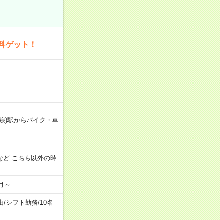
料ゲット！
線)駅からバイク・車
:00 など こちら以外の時
月～
由
/
シフト勤務
/
10名