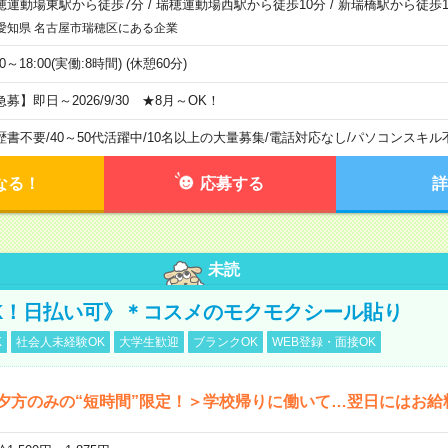
穂運動場東駅から徒歩7分
/
瑞穂運動場西駅から徒歩10分
/
新瑞橋駅から徒歩1
愛知県 名古屋市瑞穂区にある企業
00～18:00(実働:8時間) (休憩60分)
急募】即日～2026/9/30 ★8月～OK！
歴書不要
/
40～50代活躍中
/
10名以上の大量募集
/
電話対応なし
/
パソコンスキル
なる！
応募する
詳
未読
K！日払い可》＊コスメのモクモクシール貼り
K
社会人未経験OK
大学生歓迎
ブランクOK
WEB登録・面接OK
夕方のみの“短時間”限定！＞学校帰りに働いて…翌日にはお給