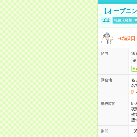
【オープニン
派遣
職種未経験O
≪週3日
無
給与
交
名
勤務地
名
9:
勤務時間
夜
残
望
【
期間