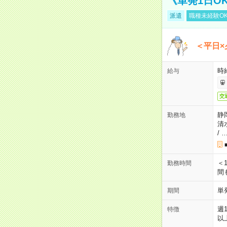
《単発1日O
派遣
職種未経験O
＜平日×
時給
給与
交
静
勤務地
清
/
＜1
勤務時間
間
単
期間
週
特徴
以