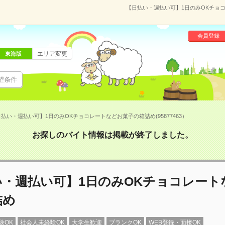
【日払い・週払い可】1日のみOKチョコ
会員登録
エリア変更
東海版
望条件
払い・週払い可】1日のみOKチョコレートなどお菓子の箱詰め(95877463）
お探しのバイト情報は掲載が終了しました。
い・週払い可】1日のみOKチョコレート
詰め
験OK
社会人未経験OK
大学生歓迎
ブランクOK
WEB登録・面接OK