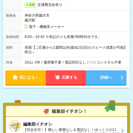
交通費支給有り
交通費
神奈川県藤沢市
勤務地
藤沢駅
電子・機械系メーカー
8:00～16:45 ※表記のうち実働7時間45分です。
勤務時間
長期【ご応募から1週間以内(最短2日目)のスピード就業が可能】
期間
即日～
日払いOK
/
履歴書不要
/
電話対応なし
/
パソコンスキル不要
特徴
気になる！
応募する
詳細へ
編集部イチオシ
【完全在宅！】難しい業務なし＆電話なし！ゆっくりの11