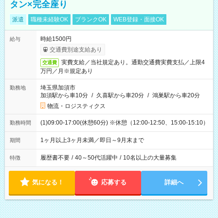
タン×完全座り
派遣
職種未経験OK
ブランクOK
WEB登録・面接OK
時給1500円
給与
交通費別途支給あり
実費支給／当社規定あり。通勤交通費実費支払／上限4
交通費
万円／月※規定あり
埼玉県加須市
勤務地
加須駅から車10分
/
久喜駅から車20分
/
鴻巣駅から車20分
物流・ロジスティクス
(1)09:00-17:00(休憩60分) ※休憩（12:00-12:50、15:00-15:10）
勤務時間
1ヶ月以上3ヶ月未満／即日～9月末まで
期間
履歴書不要
/
40～50代活躍中
/
10名以上の大量募集
特徴
気になる！
応募する
詳細へ