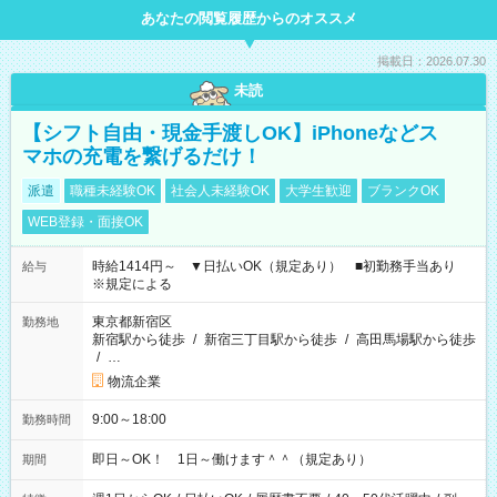
あなたの閲覧履歴からのオススメ
掲載日：2026.07.30
未読
【シフト自由・現金手渡しOK】iPhoneなどス
マホの充電を繋げるだけ！
派遣
職種未経験OK
社会人未経験OK
大学生歓迎
ブランクOK
WEB登録・面接OK
時給1414円～ ▼日払いOK（規定あり） ■初勤務手当あり
給与
※規定による
東京都新宿区
勤務地
新宿駅から徒歩
/
新宿三丁目駅から徒歩
/
高田馬場駅から徒歩
/
…
物流企業
9:00～18:00
勤務時間
即日～OK！ 1日～働けます＾＾（規定あり）
期間