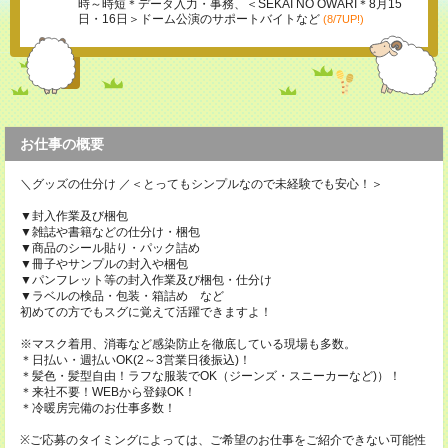
時～時短＊データ入力・事務、＜SEKAI NO OWARI＊8月15
日・16日＞ドーム公演のサポートバイトなど
(8/7UP!)
お仕事の概要
＼グッズの仕分け ／＜とってもシンプルなので未経験でも安心！＞
▼封入作業及び梱包
▼雑誌や書籍などの仕分け・梱包
▼商品のシール貼り・パック詰め
▼冊子やサンプルの封入や梱包
▼パンフレット等の封入作業及び梱包・仕分け
▼ラベルの検品・包装・箱詰め など
初めての方でもスグに覚えて活躍できますよ！
※マスク着用、消毒など感染防止を徹底している現場も多数。
＊日払い・週払いOK(2～3営業日後振込)！
＊髪色・髪型自由！ラフな服装でOK（ジーンズ・スニーカーなど)）！
＊来社不要！WEBから登録OK！
＊冷暖房完備のお仕事多数！
※ご応募のタイミングによっては、ご希望のお仕事をご紹介できない可能性