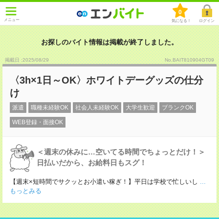
0
メニュー
気になる！
ログイン
お探しのバイト情報は掲載が終了しました。
掲載日 :2025
/
08
/
29
No.BAIT810904GT09
〈3h×1日～OK〉ホワイトデーグッズの仕分
け
派遣
職種未経験OK
社会人未経験OK
大学生歓迎
ブランクOK
WEB登録・面接OK
＜週末の休みに…空いてる時間でちょっとだけ！＞
日払いだから、お給料日もスグ！
【週末×短時間でサクッとお小遣い稼ぎ！】平日は学校で忙しいし
...
もっとみる