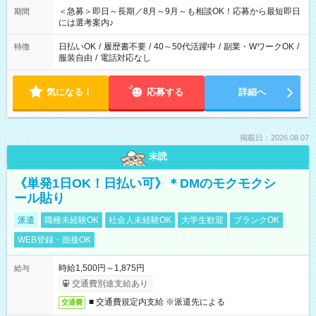
スタッフ スイーツ販売/ホテルフロント/化粧品販売/など 様々な
＜急募＞即日～長期／8月～9月～も相談OK！応募から最短即日
期間
業界から入社して活躍されています♪
には選考案内♪
日払いOK
/
履歴書不要
/
40～50代活躍中
/
副業・WワークOK
/
特徴
服装自由
/
電話対応なし
気になる！
応募する
詳細へ
掲載日：2026.08.07
未読
《単発1日OK！日払い可》＊DMのモクモクシ
ール貼り
派遣
職種未経験OK
社会人未経験OK
大学生歓迎
ブランクOK
WEB登録・面接OK
時給1,500円～1,875円
給与
交通費別途支給あり
■ 交通費規定内支給 ※派遣先による
交通費