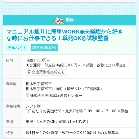
未読
マニュアル通りに簡単WORK◆未経験から好き
な時にお仕事できる！単発OK◎試験監督
アルバイト
職種未経験OK
時給1,300円～
給与
★交通費一部支給 時給1,300円～ ※試験・役割により手当あり
※勤務回数により昇給あり 【即給（前払い）オプションあ
交通費別途支給あり
り！】 希望される場合、勤務から1週間ほどで給与の一部を受け
取れます。 ※手数料418円がかかります。 【過去試験日の収入
栃木県宇都宮市
勤務地
例】 ・河合塾模擬試験 8:30～17:30（休憩1時間） 時給1,300円
栃木県宇都宮市川向町（最寄り駅：宇都宮駅）
×8時間＝日収10,400円＋交通費 ※当日の役割により時給＋100
円の場合あり ・国家試験 7:00～13:30（休憩なし） 時給1,300
株式会社全国試験運営センター
円（役割手当＋100円）×6時間＝日収8,400円＋交通費 【試用期
間】試用期間なし
シフト制
勤務時間
1日あたりの実働時間：最大7時間/日 09：00～17：00 ※勤務時
間は 試験により異なります。
単発・1日のみOK / 短期（1ヶ月以内）
期間
週1日からOK / 副業・WワークOK / 10名以上の大量募集
特徴