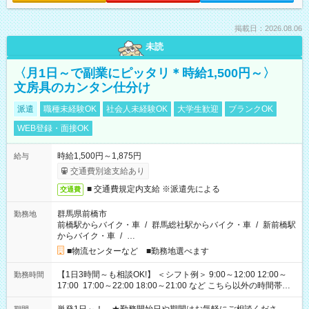
掲載日：2026.08.06
未読
〈月1日～で副業にピッタリ＊時給1,500円～〉
文房具のカンタン仕分け
派遣
職種未経験OK
社会人未経験OK
大学生歓迎
ブランクOK
WEB登録・面接OK
時給1,500円～1,875円
給与
交通費別途支給あり
■ 交通費規定内支給 ※派遣先による
交通費
群馬県前橋市
勤務地
前橋駅からバイク・車
/
群馬総社駅からバイク・車
/
新前橋駅
からバイク・車
/
…
■物流センターなど ■勤務地選べます
【1日3時間～も相談OK!】 ＜シフト例＞ 9:00～12:00 12:00～
勤務時間
17:00 17:00～22:00 18:00～21:00 など こちら以外の時間帯も
お気軽にご相談ください！