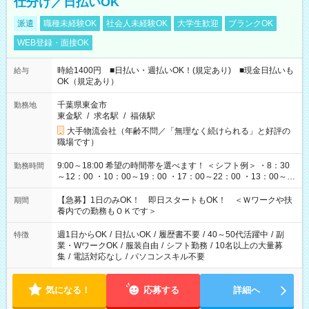
仕分け／日払いOK
派遣
職種未経験OK
社会人未経験OK
大学生歓迎
ブランクOK
WEB登録・面接OK
時給1400円 ■日払い・週払いOK！(規定あり) ■現金日払いも
給与
OK（規定あり）
千葉県東金市
勤務地
東金駅
/
求名駅
/
福俵駅
大手物流会社（年齢不問／「無理なく続けられる」と好評の
職場です）
9:00～18:00 希望の時間帯を選べます！ ＜シフト例＞ ・8：30
勤務時間
～12：00 ・10：00～19：00 ・17：00～22：00 ・13：00～
22：00 ・22：00～翌6：00 など
【急募】1日のみOK！ 即日スタートもOK！ ＜Ｗワークや扶
期間
養内での勤務もＯＫです＞
週1日からOK
/
日払いOK
/
履歴書不要
/
40～50代活躍中
/
副
特徴
業・WワークOK
/
服装自由
/
シフト勤務
/
10名以上の大量募
集
/
電話対応なし
/
パソコンスキル不要
気になる！
応募する
詳細へ