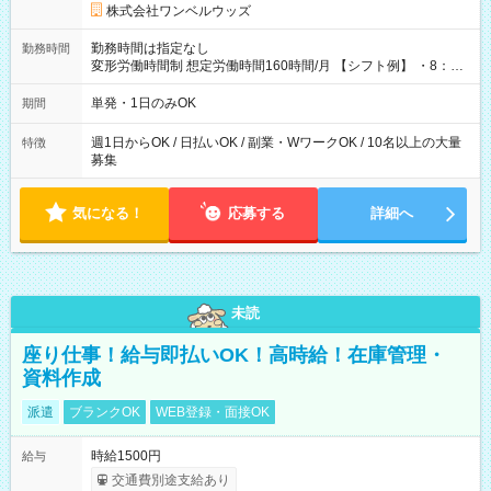
株式会社ワンベルウッズ
勤務時間は指定なし
勤務時間
変形労働時間制 想定労働時間160時間/月 【シフト例】 ・8：00
～21：00
単発・1日のみOK
期間
週1日からOK / 日払いOK / 副業・WワークOK / 10名以上の大量
特徴
募集
気になる！
応募する
詳細へ
未読
座り仕事！給与即払いOK！高時給！在庫管理・
資料作成
派遣
ブランクOK
WEB登録・面接OK
時給1500円
給与
交通費別途支給あり