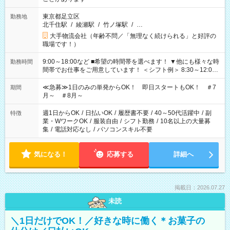
東京都足立区
勤務地
北千住駅
/
綾瀬駅
/
竹ノ塚駅
/
…
大手物流会社（年齢不問／「無理なく続けられる」と好評の
職場です！）
9:00～18:00など ■希望の時間帯を選べます！ ▼他にも様々な時
勤務時間
間帯でお仕事をご用意しています！ ＜シフト例＞ 8:30～12:00
17:00～22:00 13:00～22:00 22:00～翌6:00 など
≪急募≫1日のみの単発からOK！ 即日スタートもOK！ ＃7
期間
月～ ＃8月～
週1日からOK
/
日払いOK
/
履歴書不要
/
40～50代活躍中
/
副
特徴
業・WワークOK
/
服装自由
/
シフト勤務
/
10名以上の大量募
集
/
電話対応なし
/
パソコンスキル不要
気になる！
応募する
詳細へ
掲載日：2026.07.27
未読
＼1日だけでOK！／好きな時に働く＊お菓子の