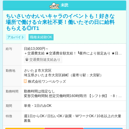
未読
ちいさいかわいいキャラのイベントも！好きな
場所で働ける☆来社不要！働いたその日に給料
もらえる◎/T1
アルバイト
職種未経験OK
日給13,000円～
給与
＋交通費支給 ★交通費全額支給！ ┗案件により規定あり ★日払
いOK！（規定あり） ┗働いたその日に現金GET♪ お仕事後はコ
交通費別途支給あり
ンビニATMから 日払い分を引き落とせます！ 【試用期間】試
用期間なし
さいたま市大宮区
勤務地
埼玉県さいたま市大宮区錦町（最寄り駅：大宮駅）
株式会社ワンベルウッズ
勤務時間は指定なし
勤務時間
変形労働時間制 想定労働時間160時間/月 【シフト例】 ・8：00
～21：00
単発・1日のみOK
期間
週1日からOK / 日払いOK / 副業・WワークOK / 10名以上の大量
特徴
募集