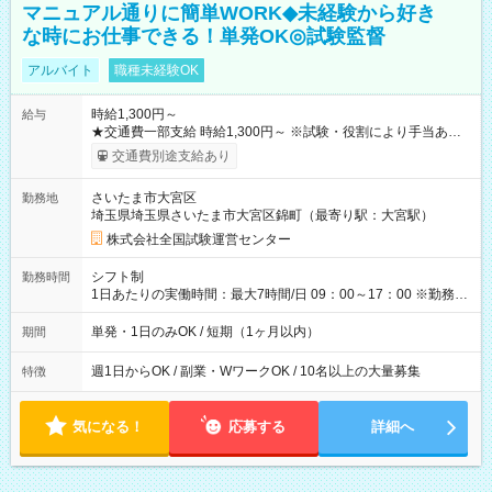
マニュアル通りに簡単WORK◆未経験から好き
な時にお仕事できる！単発OK◎試験監督
アルバイト
職種未経験OK
時給1,300円～
給与
★交通費一部支給 時給1,300円～ ※試験・役割により手当あり
※勤務回数により昇給あり 【即給（前払い）オプションあ
交通費別途支給あり
り！】 希望される場合、勤務から1週間ほどで給与の一部を受け
取れます。 ※手数料418円がかかります。 【過去試験日の収入
さいたま市大宮区
勤務地
例】 ・河合塾模擬試験 8:30～17:30（休憩1時間） 時給1,300円
埼玉県埼玉県さいたま市大宮区錦町（最寄り駅：大宮駅）
×8時間＝日収10,400円＋交通費 ※当日の役割により時給＋100
円の場合あり ・国家試験 7:00～13:30（休憩なし） 時給1,300
株式会社全国試験運営センター
円（役割手当＋100円）×6時間＝日収8,400円＋交通費 【試用期
間】試用期間なし
シフト制
勤務時間
1日あたりの実働時間：最大7時間/日 09：00～17：00 ※勤務時
間は 試験により異なります。
単発・1日のみOK / 短期（1ヶ月以内）
期間
週1日からOK / 副業・WワークOK / 10名以上の大量募集
特徴
気になる！
応募する
詳細へ