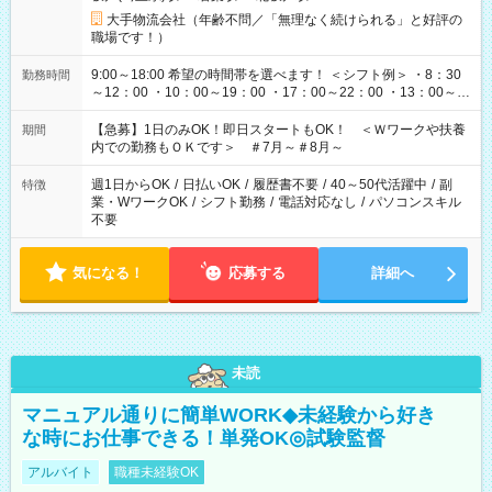
大手物流会社（年齢不問／「無理なく続けられる」と好評の
職場です！）
9:00～18:00 希望の時間帯を選べます！ ＜シフト例＞ ・8：30
勤務時間
～12：00 ・10：00～19：00 ・17：00～22：00 ・13：00～
22：00 ・22：00～翌6：00 など
【急募】1日のみOK！即日スタートもOK！ ＜Ｗワークや扶養
期間
内での勤務もＯＫです＞ ＃7月～＃8月～
週1日からOK
/
日払いOK
/
履歴書不要
/
40～50代活躍中
/
副
特徴
業・WワークOK
/
シフト勤務
/
電話対応なし
/
パソコンスキル
不要
気になる！
応募する
詳細へ
未読
マニュアル通りに簡単WORK◆未経験から好き
な時にお仕事できる！単発OK◎試験監督
アルバイト
職種未経験OK