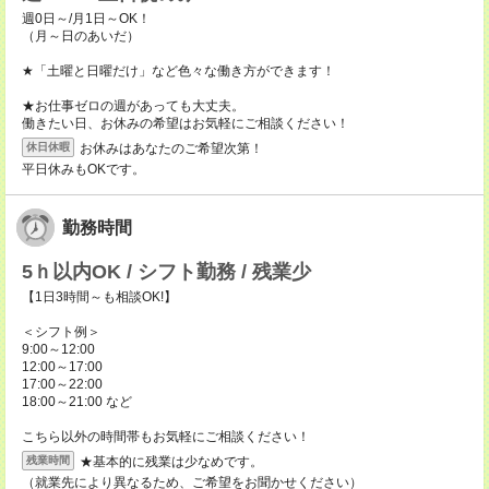
週0日～/月1日～OK！
（月～日のあいだ）
★「土曜と日曜だけ」など色々な働き方ができます！
★お仕事ゼロの週があっても大丈夫。
働きたい日、お休みの希望はお気軽にご相談ください！
お休みはあなたのご希望次第！
休日休暇
平日休みもOKです。
勤務時間
5ｈ以内OK / シフト勤務 / 残業少
【1日3時間～も相談OK!】
＜シフト例＞
9:00～12:00
12:00～17:00
17:00～22:00
18:00～21:00 など
こちら以外の時間帯もお気軽にご相談ください！
★基本的に残業は少なめです。
残業時間
（就業先により異なるため、ご希望をお聞かせください）