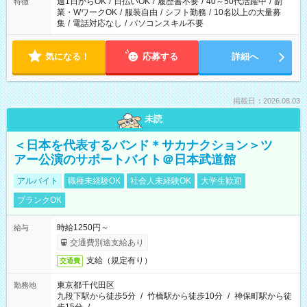
週1日からOK
/
日払いOK
/
履歴書不要
/
40～50代活躍中
/
副
特徴
業・WワークOK
/
服装自由
/
シフト勤務
/
10名以上の大量募
集
/
電話対応なし
/
パソコンスキル不要
気になる！
応募する
詳細へ
掲載日：2026.08.03
未読
＜日本を代表するバンド＊サカナクション＞ツ
アー公演のサポートバイト＠日本武道館
アルバイト
職種未経験OK
社会人未経験OK
大学生歓迎
ブランクOK
時給1250円～
給与
交通費別途支給あり
支給（規定有り）
交通費
東京都千代田区
勤務地
九段下駅から徒歩5分
/
竹橋駅から徒歩10分
/
神保町駅から徒