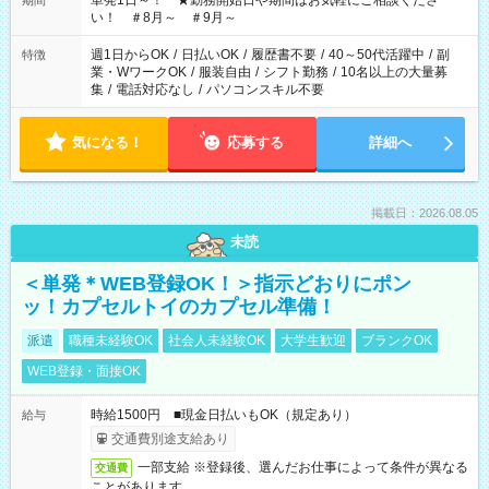
単発1日～！ ★勤務開始日や期間はお気軽にご相談くださ
期間
い！ ＃8月～ ＃9月～
週1日からOK
/
日払いOK
/
履歴書不要
/
40～50代活躍中
/
副
特徴
業・WワークOK
/
服装自由
/
シフト勤務
/
10名以上の大量募
集
/
電話対応なし
/
パソコンスキル不要
気になる！
応募する
詳細へ
掲載日：2026.08.05
未読
＜単発＊WEB登録OK！＞指示どおりにポン
ッ！カプセルトイのカプセル準備！
派遣
職種未経験OK
社会人未経験OK
大学生歓迎
ブランクOK
WEB登録・面接OK
時給1500円 ■現金日払いもOK（規定あり）
給与
交通費別途支給あり
一部支給 ※登録後、選んだお仕事によって条件が異なる
交通費
ことがあります