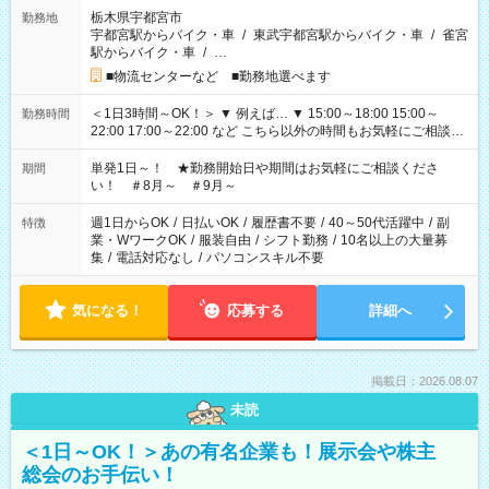
栃木県宇都宮市
勤務地
宇都宮駅からバイク・車
/
東武宇都宮駅からバイク・車
/
雀宮
駅からバイク・車
/
…
■物流センターなど ■勤務地選べます
＜1日3時間～OK！＞ ▼ 例えば… ▼ 15:00～18:00 15:00～
勤務時間
22:00 17:00～22:00 など こちら以外の時間もお気軽にご相談く
ださい！
単発1日～！ ★勤務開始日や期間はお気軽にご相談くださ
期間
い！ ＃8月～ ＃9月～
週1日からOK
/
日払いOK
/
履歴書不要
/
40～50代活躍中
/
副
特徴
業・WワークOK
/
服装自由
/
シフト勤務
/
10名以上の大量募
集
/
電話対応なし
/
パソコンスキル不要
気になる！
応募する
詳細へ
掲載日：2026.08.07
未読
＜1日～OK！＞あの有名企業も！展示会や株主
総会のお手伝い！