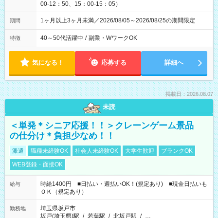
00-12：50、15：00-15：05）
1ヶ月以上3ヶ月未満／2026/08/05～2026/08/25の期間限定
期間
40～50代活躍中
/
副業・WワークOK
特徴
気になる！
応募する
詳細へ
掲載日：2026.08.07
未読
＜単発＊シニア応援！！＞クレーンゲーム景品
の仕分け＊負担少なめ！！
派遣
職種未経験OK
社会人未経験OK
大学生歓迎
ブランクOK
WEB登録・面接OK
時給1400円 ■日払い・週払いOK！(規定あり) ■現金日払いも
給与
ＯＫ（規定あり）
埼玉県坂戸市
勤務地
坂戸(埼玉県)駅
/
若葉駅
/
北坂戸駅
/
…