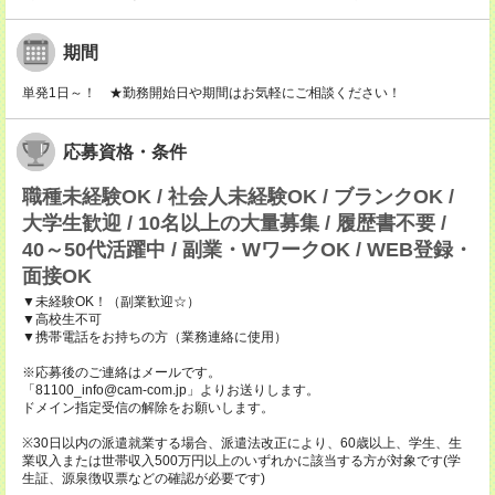
期間
単発1日～！ ★勤務開始日や期間はお気軽にご相談ください！
応募資格・条件
職種未経験OK / 社会人未経験OK / ブランクOK /
大学生歓迎 / 10名以上の大量募集 / 履歴書不要 /
40～50代活躍中 / 副業・WワークOK / WEB登録・
面接OK
▼未経験OK！（副業歓迎☆）
▼高校生不可
▼携帯電話をお持ちの方（業務連絡に使用）
※応募後のご連絡はメールです。
「81100_info@cam-com.jp」よりお送りします。
ドメイン指定受信の解除をお願いします。
※30日以内の派遣就業する場合、派遣法改正により、60歳以上、学生、生
業収入または世帯収入500万円以上のいずれかに該当する方が対象です(学
生証、源泉徴収票などの確認が必要です)