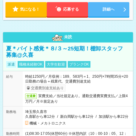
気になる！
応募する
詳細へ
未読
夏＊バイト感覚＊８/３～25短期！棚卸スタッフ
募集@久喜
派遣
職種未経験OK
大学生歓迎
ブランクOK
時給1250円／月収例：189、583円＝1、250円×7時間35分×20
給与
日勤務の場合＋残業代、交通費別途支給
交通費別途支給あり
実費支給／当社規定あり。通勤交通費実費支払／上限4
交通費
万円／月※規定あり
埼玉県久喜市
勤務地
久喜駅から車12分
/
新白岡駅から車12分
/
加須駅から車22分
機械・メカトロニクス
(1)08:30-17:05(休憩60分) ※休憩内訳（10：00-10：05、12：
勤務時間