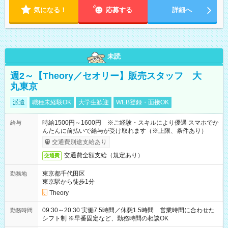
気になる！
応募する
詳細へ
未読
週2～【Theory／セオリー】販売スタッフ 大
丸東京
派遣
職種未経験OK
大学生歓迎
WEB登録・面接OK
時給1500円～1600円 ※ご経験・スキルにより優遇 スマホでか
給与
んたんに前払いで給与が受け取れます（※上限、条件あり）
交通費別途支給あり
交通費全額支給（規定あり）
交通費
東京都千代田区
勤務地
東京駅から徒歩1分
Theory
09:30～20:30 実働7.5時間／休憩1.5時間 営業時間に合わせた
勤務時間
シフト制 ※早番固定など、勤務時間の相談OK