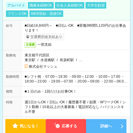
アルバイト
職種未経験OK
社会人未経験OK
大学生歓迎
ブランクOK
WEB登録・面接OK
■日給16,840円～ ■日払いOK ■実働3時間5,120円のお仕事あ
給与
ります！
交通費別途支給あり
一部支給
交通費
東京都千代田区
勤務地
東京駅
/
水道橋駅
/
有楽町駅
/
…
株式会社マッシュ
■シフト例 ・07:00～19:30 ・09:00～12:00 ・10:00～17:00 ・
勤務時間
18:00～23:00 ・19:00～07:00 ・20:00～09:00 ・22:00～06:00
etc ★最短で3時間で5,120円のお仕事から 15時間で2万円近く稼
げるお仕事も！ ご希望のお時間に合わせてご紹介！ ※シフトは
■１日のみ・1回だけお仕事OK！
期間
現場によって異なります。 ※勿論、休憩時間はあるのでご安心
ください！
週1日からOK
/
日払いOK
/
履歴書不要
/
副業・WワークOK
/
シ
特徴
フト勤務
/
10名以上の大量募集
/
電話対応なし
/
パソコンスキ
ル不要
気になる！
応募する
詳細へ