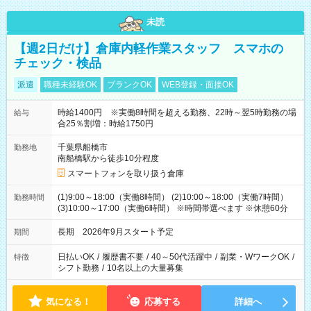
未読
【週2日だけ】倉庫内軽作業スタッフ スマホの
チェック・検品
派遣
職種未経験OK
ブランクOK
WEB登録・面接OK
時給1400円 ※実働8時間を超える勤務、22時～翌5時勤務の場
給与
合25％割増：時給1750円
千葉県船橋市
勤務地
南船橋駅から徒歩10分程度
スマートフォンを取り扱う倉庫
(1)9:00～18:00（実働8時間） (2)10:00～18:00（実働7時間）
勤務時間
(3)10:00～17:00（実働6時間） ※時間帯選べます ※休憩60分
長期 2026年9月スタート予定
期間
日払いOK
/
履歴書不要
/
40～50代活躍中
/
副業・WワークOK
/
特徴
シフト勤務
/
10名以上の大量募集
気になる！
応募する
詳細へ