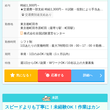
時給1,300円～
給与
★交通費一部支給 時給1,300円～ ※試験・役割により手当あり
※勤務回数により昇給あり 【即給（前払い）オプションあ
交通費別途支給あり
り！】 希望される場合、勤務から1週間ほどで給与の一部を受け
取れます。 ※手数料418円がかかります。 【過去試験日の収入
東京都町田市
勤務地
例】 ・河合塾模擬試験 8:30～17:30（休憩1時間） 時給1,300円
東京都町田市原町田（最寄り駅：町田駅）
×8時間＝日収10,400円＋交通費 ※当日の役割により時給＋100
円の場合あり ・国家試験 7:00～13:30（休憩なし） 時給1,300
株式会社全国試験運営センター
円（役割手当＋100円）×6時間＝日収8,400円＋交通費 【試用期
間】試用期間なし
シフト制
勤務時間
1日あたりの実働時間：最大7時間/日 09：00～17：00 ※勤務時
間は 試験により異なります。
単発・1日のみOK / 短期（1ヶ月以内）
期間
週1日からOK / 副業・WワークOK / 10名以上の大量募集
特徴
気になる！
応募する
詳細へ
未読
スピードよりも丁寧に！未経験OK！作業はカン