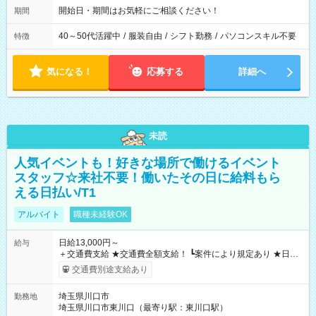
開始日・期間はお気軽にご相談ください！
期間
40～50代活躍中
/
服装自由
/
シフト勤務
/
パソコンスキル不要
特徴
気になる！
応募する
詳細へ
未読
人気イベントも！好きな場所で働けるイベント
スタッフ☆来社不要！働いたその日に給料もら
える日払い/T1
アルバイト
職種未経験OK
日給13,000円～
給与
＋交通費支給 ★交通費全額支給！ ┗案件により規定あり ★日払
いOK！（規定あり） ┗働いたその日に現金GET♪ お仕事後はコ
交通費別途支給あり
ンビニATMから 日払い分を引き落とせます！ 【試用期間】試
用期間なし
埼玉県川口市
勤務地
埼玉県川口市東川口（最寄り駅：東川口駅）