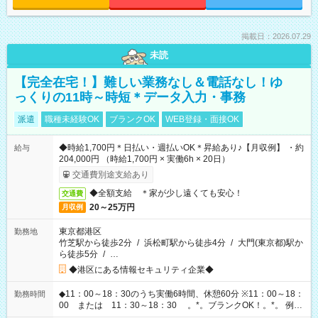
掲載日：2026.07.29
未読
【完全在宅！】難しい業務なし＆電話なし！ゆ
っくりの11時～時短＊データ入力・事務
派遣
職種未経験OK
ブランクOK
WEB登録・面接OK
◆時給1,700円＊日払い・週払いOK＊昇給あり♪【月収例】 ・約
給与
204,000円 （時給1,700円 × 実働6h × 20日）
交通費別途支給あり
◆全額支給 ＊家が少し遠くても安心！
交通費
20～25万円
月収例
東京都港区
勤務地
竹芝駅から徒歩2分
/
浜松町駅から徒歩4分
/
大門(東京都)駅か
ら徒歩5分
/
…
◆港区にある情報セキュリティ企業◆
◆11：00～18：30のうち実働6時間、休憩60分 ※11：00～18：
勤務時間
00 または 11：30～18：30 。*。ブランクOK！。*。 例え
ば前職が、 在宅/財団法人/事務/コールセンター/受付/販売/カフェ