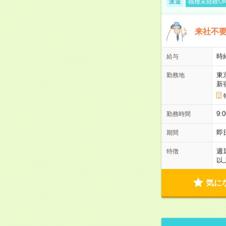
派遣
職種未経験O
来社不要
時
給与
東
勤務地
新
9:
勤務時間
即
期間
週
特徴
以
気に