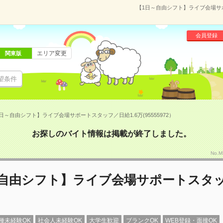
【1日～自由シフト】ライブ会場サポー
会員登録
エリア変更
関東版
望条件
日～自由シフト】ライブ会場サポートスタッフ／日給1.6万(95555972）
お探しのバイト情報は掲載が終了しました。
No.
～自由シフト】ライブ会場サポートスタ
種未経験OK
社会人未経験OK
大学生歓迎
ブランクOK
WEB登録・面接OK