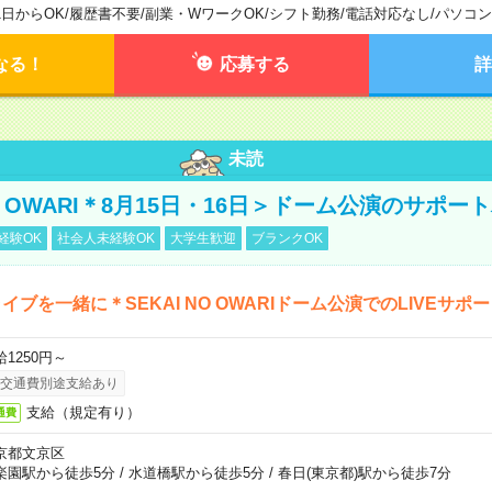
1日からOK
/
履歴書不要
/
副業・WワークOK
/
シフト勤務
/
電話対応なし
/
パソコン
なる！
応募する
詳
未読
NO OWARI＊8月15日・16日＞ドーム公演のサポー
経験OK
社会人未経験OK
大学生歓迎
ブランクOK
イブを一緒に＊SEKAI NO OWARIドーム公演でのLIVEサポ
給1250円～
交通費別途支給あり
支給（規定有り）
通費
京都文京区
楽園駅から徒歩5分
/
水道橋駅から徒歩5分
/
春日(東京都)駅から徒歩7分