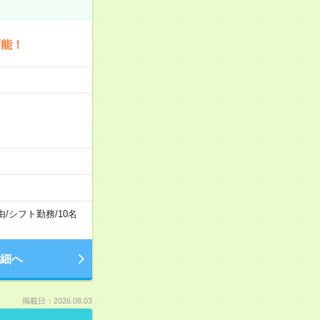
可能！
由
/
シフト勤務
/
10名
細へ
掲載日：2026.08.03