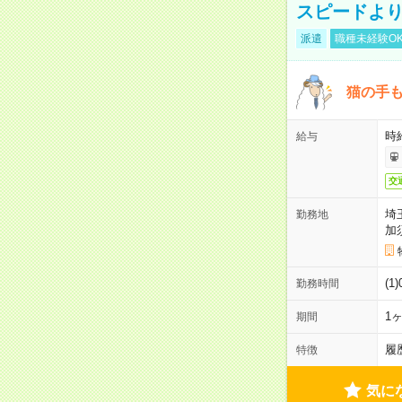
スピードより
派遣
職種未経験O
猫の手
時給
給与
交
埼
勤務地
加
(1
勤務時間
1
期間
履
特徴
気に