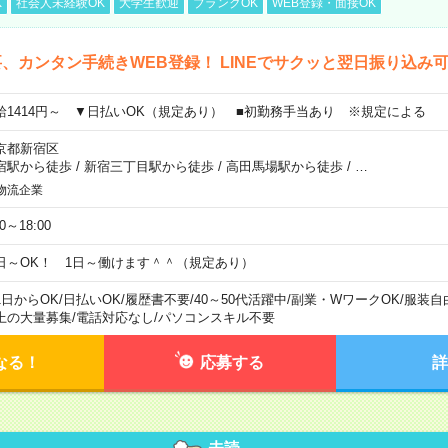
K
社会人未経験OK
大学生歓迎
ブランクOK
WEB登録・面接OK
、カンタン手続きWEB登録！ LINEでサクッと翌日振り込み
給1414円～ ▼日払いOK（規定あり） ■初勤務手当あり ※規定による
京都新宿区
宿駅から徒歩
/
新宿三丁目駅から徒歩
/
高田馬場駅から徒歩
/
…
物流企業
00～18:00
日～OK！ 1日～働けます＾＾（規定あり）
1日からOK
/
日払いOK
/
履歴書不要
/
40～50代活躍中
/
副業・WワークOK
/
服装自
上の大量募集
/
電話対応なし
/
パソコンスキル不要
なる！
応募する
詳