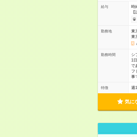
時給
給与
【
東
勤務地
東
シ
勤務時間
1
で
フト
事
週
特徴
気に