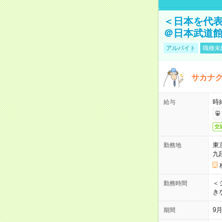
＜日本を代
＠日本武道
アルバイト
職種未
サカナク
時
給与
交
東
勤務地
九
＜シ
勤務時間
き
9
期間