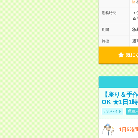
＜
勤務時間
る
急
期間
週
特徴
気に
【座り＆手作
OK ★1日1
アルバイト
職種未
1日5時