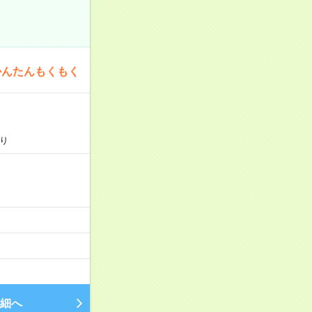
かんたんもくもく
り
細へ