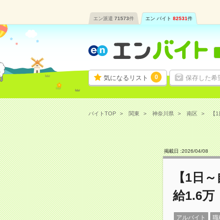
エン派遣
71573
件
エン バイト
82531
件
0
気になるリスト
保存した希
バイトTOP
関東
神奈川県
南区
【1
掲載日 :
2026
/
04
/
08
【1日
給1.6万
アルバイト
職