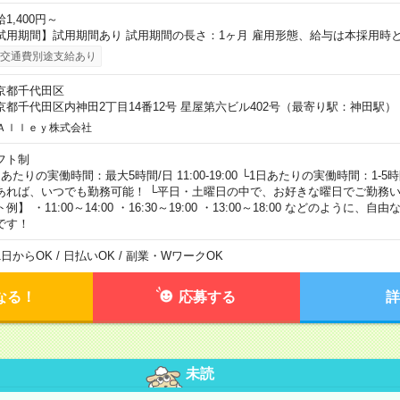
1,400円～
試用期間】試用期間あり 試用期間の長さ：1ヶ月 雇用形態、給与は本採用時
交通費別途支給あり
京都千代田区
京都千代田区内神田2丁目14番12号 星屋第六ビル402号（最寄り駅：神田駅）
Ａｌｌｅｙ株式会社
フト制
日あたりの実働時間：最大5時間/日 11:00-19:00 └1日あたりの実働時間：1-
あれば、いつでも勤務可能！ └平日・土曜日の中で、お好きな曜日でご勤務い
例】 ・11:00～14:00 ・16:30～19:00 ・13:00～18:00 などのように
です！
1日からOK / 日払いOK / 副業・WワークOK
なる！
応募する
詳
未読