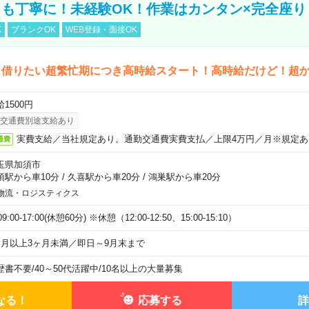
も丁寧に！未経験OK！作業はカンタン×完全座り
K
ブランクOK
WEB登録・面接OK
も借りたい超繁忙期につき高時給スタート！高時給だけど！超
1500円
交通費別途支給あり
実費支給／当社規定あり。通勤交通費実費支払／上限4万円／月※規定あ
通費
玉県加須市
須駅から車10分
/
久喜駅から車20分
/
鴻巣駅から車20分
物流・ロジスティクス
)09:00-17:00(休憩60分) ※休憩（12:00-12:50、15:00-15:10）
ヶ月以上3ヶ月未満／即日～9月末まで
歴書不要
/
40～50代活躍中
/
10名以上の大量募集
なる！
応募する
詳