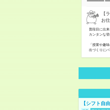
【ラ
お仕
普段目に出来
カンタンな登
「授業や趣味
出づくりにバ
【シフト自由