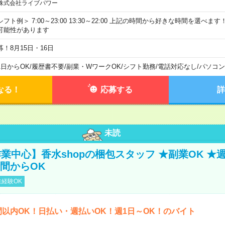
株式会社ライブパワー
シフト例＞ 7:00～23:00 13:30～22:00 上記の時間から好きな時間を選べま
可能性があります
募！8月15日・16日
1日からOK
/
履歴書不要
/
副業・WワークOK
/
シフト勤務
/
電話対応なし
/
パソコン
なる！
応募する
詳
未読
業中心】香水shopの梱包スタッフ ★副業OK ★
時間からOK
経験OK
間以内OK！日払い・週払いOK！週1日～OK！のバイト