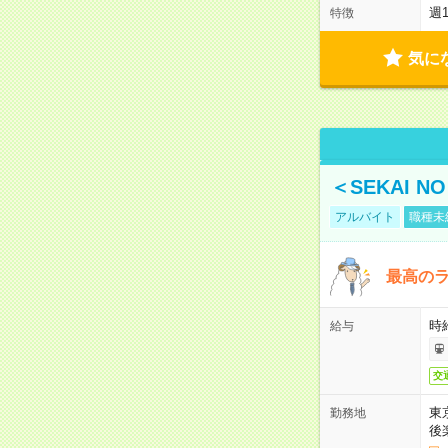
週
特徴
気に
＜SEKAI 
アルバイト
職種未
最高のラ
時
給与
交
東
勤務地
後