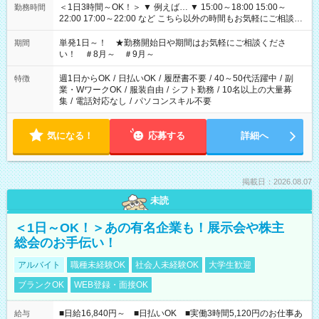
＜1日3時間～OK！＞ ▼ 例えば… ▼ 15:00～18:00 15:00～
勤務時間
22:00 17:00～22:00 など こちら以外の時間もお気軽にご相談く
ださい！
単発1日～！ ★勤務開始日や期間はお気軽にご相談くださ
期間
い！ ＃8月～ ＃9月～
週1日からOK
/
日払いOK
/
履歴書不要
/
40～50代活躍中
/
副
特徴
業・WワークOK
/
服装自由
/
シフト勤務
/
10名以上の大量募
集
/
電話対応なし
/
パソコンスキル不要
気になる！
応募する
詳細へ
掲載日：2026.08.07
未読
＜1日～OK！＞あの有名企業も！展示会や株主
総会のお手伝い！
アルバイト
職種未経験OK
社会人未経験OK
大学生歓迎
ブランクOK
WEB登録・面接OK
■日給16,840円～ ■日払いOK ■実働3時間5,120円のお仕事あ
給与