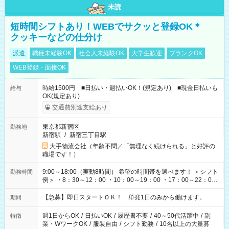
未読
短時間シフトあり！WEBでサクッと登録OK＊
クッキーなどの仕分け
派遣
職種未経験OK
社会人未経験OK
大学生歓迎
ブランクOK
WEB登録・面接OK
時給1500円 ■日払い・週払いOK！(規定あり) ■現金日払いも
給与
OK(規定あり)
交通費別途支給あり
東京都新宿区
勤務地
新宿駅
/
新宿三丁目駅
大手物流会社（年齢不問／「無理なく続けられる」と好評の
職場です！）
9:00～18:00（実動8時間） 希望の時間帯を選べます！ ＜シフト
勤務時間
例＞ ・8：30～12：00 ・10：00～19：00 ・17：00～22：00
・13：00～22：00 ・22：00～翌6：00 など
【急募】即日スタートＯＫ！ 単発1日のみから働けます。
期間
週1日からOK
/
日払いOK
/
履歴書不要
/
40～50代活躍中
/
副
特徴
業・WワークOK
/
服装自由
/
シフト勤務
/
10名以上の大量募