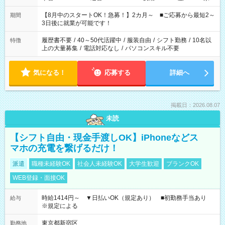
と休みを合わせたい」 「余裕を持って夕飯の準備がしたい」
「できれば残業はしたくない」 など、ご希望を教えてください
【8月中のスタートOK！急募！】2カ月～ ■ご応募から最短2～
期間
ね。 ※Wワーク希望の方へ 今ご覧のお仕事で希望する勤務時間
3日後に就業が可能です！
と、もう1つのお仕事の勤務時間。 合計で週40時間を超える場
合は応募できません。
履歴書不要
/
40～50代活躍中
/
服装自由
/
シフト勤務
/
10名以
特徴
上の大量募集
/
電話対応なし
/
パソコンスキル不要
気になる！
応募する
詳細へ
掲載日：2026.08.07
未読
【シフト自由・現金手渡しOK】iPhoneなどス
マホの充電を繋げるだけ！
派遣
職種未経験OK
社会人未経験OK
大学生歓迎
ブランクOK
WEB登録・面接OK
時給1414円～ ▼日払いOK（規定あり） ■初勤務手当あり
給与
※規定による
東京都新宿区
勤務地