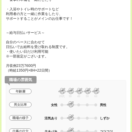
・入浴やトイレ時のサポートなど
利用者の方と一緒に作業をしたり、
サポートすることがメインのお仕事です！
～給与日払いサービス～
自分のペースに合わせて
日払いでお給料を受け取れる制度です。
・使いたい日だけ利用可能
※一部規定がございます。
月収例23万7600円
（時給1350円×8H×22日間）
職場の雰囲気
年齢層
20代
30
40
50
60
男女比率
女性
男性
職場の様子
活気あり
しずか
仕事の仕方
テキパキ
コツコツ