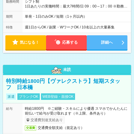
間】試用期間なし
シフト制
勤務時間
1日あたりの実働時間：最大7時間/日 09：00～17：00 ※勤務時
間は 試験により異なります。
単発・1日のみOK / 短期（1ヶ月以内）
期間
週1日からOK / 副業・WワークOK / 10名以上の大量募集
特徴
気になる！
応募する
詳細へ
未読
特別時給1800円【ヴァレクストラ】短期スタッ
フ 日本橋
派遣
ブランクOK
WEB登録・面接OK
時給1800円 ※ご経験・スキルにより優遇 スマホでかんたんに
給与
前払いで給与が受け取れます（※上限、条件あり）
交通費別途支給あり
交通費全額支給（規定あり）
交通費