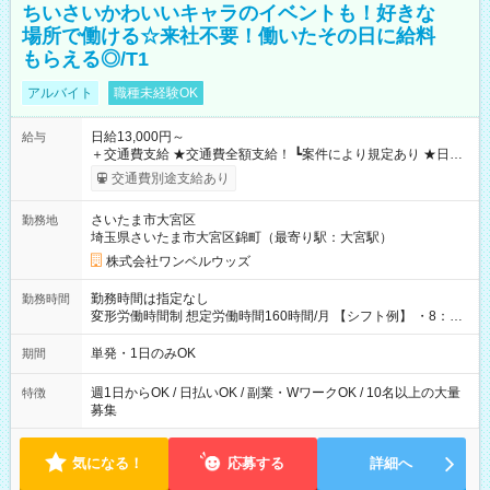
ちいさいかわいいキャラのイベントも！好きな
場所で働ける☆来社不要！働いたその日に給料
もらえる◎/T1
アルバイト
職種未経験OK
日給13,000円～
給与
＋交通費支給 ★交通費全額支給！ ┗案件により規定あり ★日払
いOK！（規定あり） ┗働いたその日に現金GET♪ お仕事後はコ
交通費別途支給あり
ンビニATMから 日払い分を引き落とせます！ 【試用期間】試
用期間なし
さいたま市大宮区
勤務地
埼玉県さいたま市大宮区錦町（最寄り駅：大宮駅）
株式会社ワンベルウッズ
勤務時間は指定なし
勤務時間
変形労働時間制 想定労働時間160時間/月 【シフト例】 ・8：00
～21：00
単発・1日のみOK
期間
週1日からOK / 日払いOK / 副業・WワークOK / 10名以上の大量
特徴
募集
気になる！
応募する
詳細へ