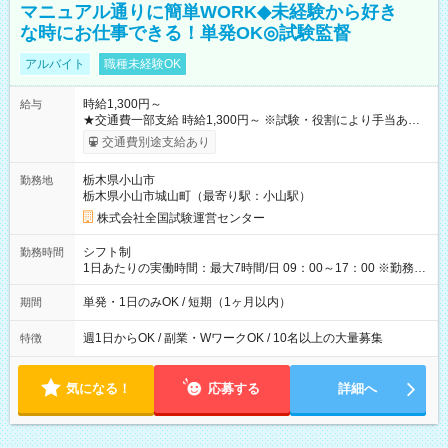
マニュアル通りに簡単WORK◆未経験から好き
な時にお仕事できる！単発OK◎試験監督
アルバイト
職種未経験OK
時給1,300円～
給与
★交通費一部支給 時給1,300円～ ※試験・役割により手当あり
※勤務回数により昇給あり 【即給（前払い）オプションあ
交通費別途支給あり
り！】 希望される場合、勤務から1週間ほどで給与の一部を受け
取れます。 ※手数料418円がかかります。 【過去試験日の収入
栃木県小山市
勤務地
例】 ・河合塾模擬試験 8:30～17:30（休憩1時間） 時給1,300円
栃木県小山市城山町（最寄り駅：小山駅）
×8時間＝日収10,400円＋交通費 ※当日の役割により時給＋100
円の場合あり ・国家試験 7:00～13:30（休憩なし） 時給1,300
株式会社全国試験運営センター
円（役割手当＋100円）×6時間＝日収8,400円＋交通費 【試用期
間】試用期間なし
シフト制
勤務時間
1日あたりの実働時間：最大7時間/日 09：00～17：00 ※勤務時
間は 試験により異なります。
単発・1日のみOK / 短期（1ヶ月以内）
期間
週1日からOK / 副業・WワークOK / 10名以上の大量募集
特徴
気になる！
応募する
詳細へ