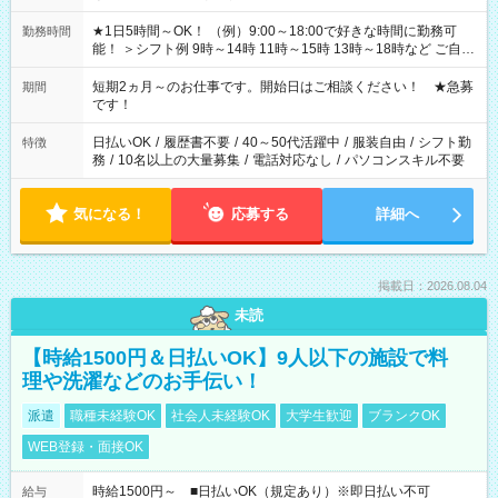
★1日5時間～OK！ （例）9:00～18:00で好きな時間に勤務可
勤務時間
能！ ＞シフト例 9時～14時 11時～15時 13時～18時など ご自身
のご都合に合わせて勤務時間をご相談ください！ ★家庭の都合
でお休みや時間の調整が必要な場合も遠慮なくご相談くださ
短期2ヵ月～のお仕事です。開始日はご相談ください！ ★急募
期間
い。
です！
日払いOK
/
履歴書不要
/
40～50代活躍中
/
服装自由
/
シフト勤
特徴
務
/
10名以上の大量募集
/
電話対応なし
/
パソコンスキル不要
気になる！
応募する
詳細へ
掲載日：2026.08.04
未読
【時給1500円＆日払いOK】9人以下の施設で料
理や洗濯などのお手伝い！
派遣
職種未経験OK
社会人未経験OK
大学生歓迎
ブランクOK
WEB登録・面接OK
時給1500円～ ■日払いOK（規定あり）※即日払い不可
給与