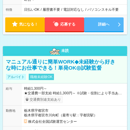
日払いOK
/
履歴書不要
/
電話対応なし
/
パソコンスキル不要
特徴
気になる！
応募する
詳細へ
未読
マニュアル通りに簡単WORK◆未経験から好き
な時にお仕事できる！単発OK◎試験監督
アルバイト
職種未経験OK
時給1,300円～
給与
★交通費一部支給 時給1,300円～ ※試験・役割により手当あり
※勤務回数により昇給あり 【即給（前払い）オプションあ
交通費別途支給あり
り！】 希望される場合、勤務から1週間ほどで給与の一部を受け
取れます。 ※手数料418円がかかります。 【過去試験日の収入
栃木県宇都宮市
勤務地
例】 ・河合塾模擬試験 8:30～17:30（休憩1時間） 時給1,300円
栃木県宇都宮市川向町（最寄り駅：宇都宮駅）
×8時間＝日収10,400円＋交通費 ※当日の役割により時給＋100
円の場合あり ・国家試験 7:00～13:30（休憩なし） 時給1,300
株式会社全国試験運営センター
円（役割手当＋100円）×6時間＝日収8,400円＋交通費 【試用期