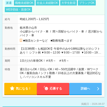
派遣
職種未経験OK
社会人未経験OK
大学生歓迎
ブランクOK
WEB登録・面接OK
時給1,200円～1,625円
給与
栃木県小山市
勤務地
小山駅からバイク・車
/
間々田駅からバイク・車
/
思川駅から
バイク・車
■物流センターなど ■勤務地選べます
【1日3時間～も相談OK!】午前中のみや18時以降などのシフト
勤務時間
あり！ シフト例 ▼9:00～12:00 ▼9:00～17:00 ▼10:00～19:00
▼18:00～21:00
1日だけの単発OK！＃8月～ ＃9月～
期間
週1日からOK
/
日払いOK
/
40～50代活躍中
/
副業・Wワーク
特徴
OK
/
服装自由
/
シフト勤務
/
10名以上の大量募集
/
電話対応な
し
/
パソコンスキル不要
気になる！
応募する
詳細へ
掲載日：2026.08.07