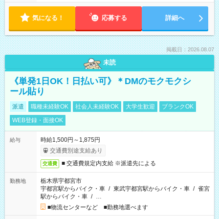
気になる！
応募する
詳細へ
掲載日：2026.08.07
未読
《単発1日OK！日払い可》＊DMのモクモクシ
ール貼り
派遣
職種未経験OK
社会人未経験OK
大学生歓迎
ブランクOK
WEB登録・面接OK
時給1,500円～1,875円
給与
交通費別途支給あり
■ 交通費規定内支給 ※派遣先による
交通費
栃木県宇都宮市
勤務地
宇都宮駅からバイク・車
/
東武宇都宮駅からバイク・車
/
雀宮
駅からバイク・車
/
…
■物流センターなど ■勤務地選べます