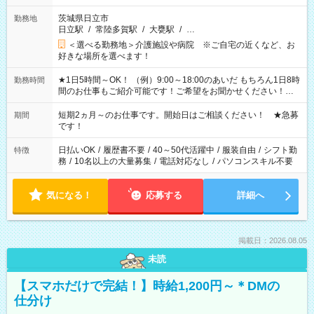
茨城県日立市
勤務地
日立駅
/
常陸多賀駅
/
大甕駅
/
…
＜選べる勤務地＞介護施設や病院 ※ご自宅の近くなど、お
好きな場所を選べます！
★1日5時間～OK！ （例）9:00～18:00のあいだ もちろん1日8時
勤務時間
間のお仕事もご紹介可能です！ご希望をお聞かせください！★
家庭の都合でお休みが必要な場合も遠慮なくご相談ください。
※週最低15時間以上の勤務が必要です
短期2ヵ月～のお仕事です。開始日はご相談ください！ ★急募
期間
です！
日払いOK
/
履歴書不要
/
40～50代活躍中
/
服装自由
/
シフト勤
特徴
務
/
10名以上の大量募集
/
電話対応なし
/
パソコンスキル不要
気になる！
応募する
詳細へ
掲載日：2026.08.05
未読
【スマホだけで完結！】時給1,200円～＊DMの
仕分け