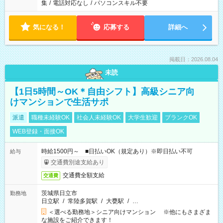
集
/
電話対応なし
/
パソコンスキル不要
気になる！
応募する
詳細へ
掲載日：2026.08.04
未読
【1日5時間～OK＊自由シフト】高級シニア向
けマンションで生活サポ
派遣
職種未経験OK
社会人未経験OK
大学生歓迎
ブランクOK
WEB登録・面接OK
時給1500円～ ■日払いOK（規定あり）※即日払い不可
給与
交通費別途支給あり
交通費全額支給
交通費
茨城県日立市
勤務地
日立駅
/
常陸多賀駅
/
大甕駅
/
…
＜選べる勤務地＞シニア向けマンション ※他にもさまざま
な施設をご紹介できます！