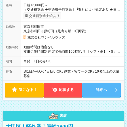
日給13,000円～
給与
＋交通費支給 ★交通費全額支給！ ┗案件により規定あり ★日払
いOK！（規定あり） ┗働いたその日に現金GET♪ お仕事後はコ
交通費別途支給あり
ンビニATMから 日払い分を引き落とせます！ 【試用期間】試
用期間なし
東京都町田市
勤務地
東京都町田市原町田（最寄り駅：町田駅）
株式会社ワンベルウッズ
勤務時間は指定なし
勤務時間
変形労働時間制 想定労働時間160時間/月 【シフト例】 ・8：00
～21：00
単発・1日のみOK
期間
週1日からOK / 日払いOK / 副業・WワークOK / 10名以上の大量
特徴
募集
気になる！
応募する
詳細へ
未読
大田区！軽作業！時給1800円