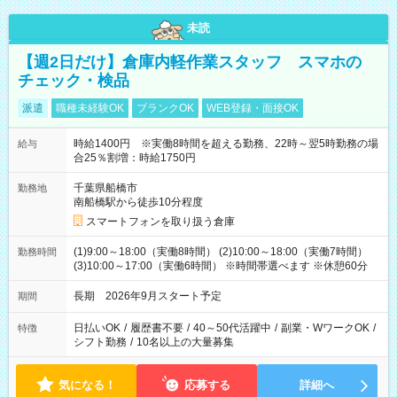
未読
【週2日だけ】倉庫内軽作業スタッフ スマホの
チェック・検品
派遣
職種未経験OK
ブランクOK
WEB登録・面接OK
時給1400円 ※実働8時間を超える勤務、22時～翌5時勤務の場
給与
合25％割増：時給1750円
千葉県船橋市
勤務地
南船橋駅から徒歩10分程度
スマートフォンを取り扱う倉庫
(1)9:00～18:00（実働8時間） (2)10:00～18:00（実働7時間）
勤務時間
(3)10:00～17:00（実働6時間） ※時間帯選べます ※休憩60分
長期 2026年9月スタート予定
期間
日払いOK
/
履歴書不要
/
40～50代活躍中
/
副業・WワークOK
/
特徴
シフト勤務
/
10名以上の大量募集
気になる！
応募する
詳細へ