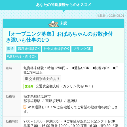
あなたの閲覧履歴からのオススメ
掲載日：2026.08.01
未読
【オープニング募集】おばあちゃんのお散歩付
き添いも仕事の1つ
派遣
職種未経験OK
社会人未経験OK
ブランクOK
WEB登録・面接OK
無資格未経験：時給1250円～ ■週払いOK ■扶養内OK ■日
給与
収1万円以上
交通費別途支給あり
交通費全額支給（ガソリン代もOK！）
交通費
栃木県那須塩原市
勤務地
那須塩原駅
/
西那須野駅
/
黒磯駅
≪車通勤もOK！≫ご自宅近くでご希望の勤務地を紹介しま
す。
9:00～18:00（休憩60分） ■ご希望があれば下記シフトもOK！
勤務時間
早番 7:00～16:00 遅番 10:00～19:00 夜勤 16:30～翌9:30 「家族