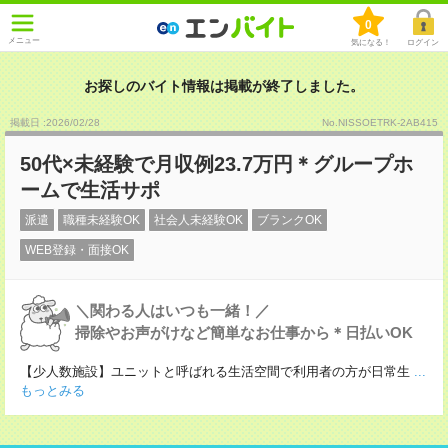
0
メニュー
気になる！
ログイン
お探しのバイト情報は掲載が終了しました。
掲載日 :2026
/
02
/
28
No.NISSOETRK-2AB415
50代×未経験で月収例23.7万円＊グループホ
ームで生活サポ
派遣
職種未経験OK
社会人未経験OK
ブランクOK
WEB登録・面接OK
＼関わる人はいつも一緒！／
掃除やお声がけなど簡単なお仕事から＊日払いOK
【少人数施設】ユニットと呼ばれる生活空間で利用者の方が日常生
...
もっとみる