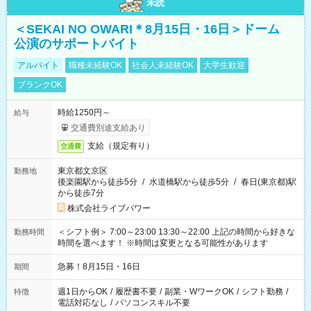
未読
＜SEKAI NO OWARI＊8月15日・16日＞ドーム
公演のサポートバイト
アルバイト
職種未経験OK
社会人未経験OK
大学生歓迎
ブランクOK
時給1250円～
給与
交通費別途支給あり
支給（規定有り）
交通費
東京都文京区
勤務地
後楽園駅から徒歩5分
/
水道橋駅から徒歩5分
/
春日(東京都)駅
から徒歩7分
株式会社ライブパワー
＜シフト例＞ 7:00～23:00 13:30～22:00 上記の時間から好きな
勤務時間
時間を選べます！ ※時間は変更となる可能性があります
急募！8月15日・16日
期間
週1日からOK
/
履歴書不要
/
副業・WワークOK
/
シフト勤務
/
特徴
電話対応なし
/
パソコンスキル不要