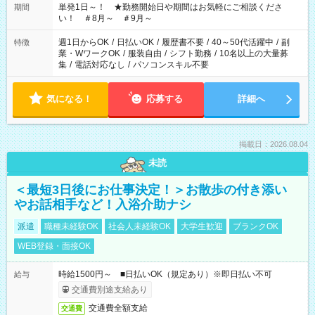
単発1日～！ ★勤務開始日や期間はお気軽にご相談くださ
期間
い！ ＃8月～ ＃9月～
週1日からOK
/
日払いOK
/
履歴書不要
/
40～50代活躍中
/
副
特徴
業・WワークOK
/
服装自由
/
シフト勤務
/
10名以上の大量募
集
/
電話対応なし
/
パソコンスキル不要
気になる！
応募する
詳細へ
掲載日：2026.08.04
未読
＜最短3日後にお仕事決定！＞お散歩の付き添い
やお話相手など！入浴介助ナシ
派遣
職種未経験OK
社会人未経験OK
大学生歓迎
ブランクOK
WEB登録・面接OK
時給1500円～ ■日払いOK（規定あり）※即日払い不可
給与
交通費別途支給あり
交通費全額支給
交通費