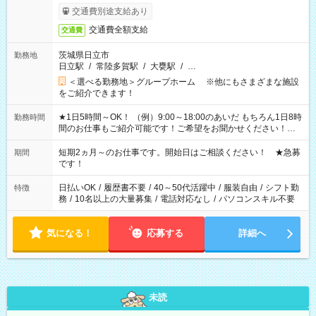
交通費別途支給あり
交通費全額支給
交通費
茨城県日立市
勤務地
日立駅
/
常陸多賀駅
/
大甕駅
/
…
＜選べる勤務地＞グループホーム ※他にもさまざまな施設
をご紹介できます！
★1日5時間～OK！ （例）9:00～18:00のあいだ もちろん1日8時
勤務時間
間のお仕事もご紹介可能です！ご希望をお聞かせください！★
家庭の都合でお休みが必要な場合も遠慮なくご相談ください。
※週最低15時間以上の勤務が必要です
短期2ヵ月～のお仕事です。開始日はご相談ください！ ★急募
期間
です！
日払いOK
/
履歴書不要
/
40～50代活躍中
/
服装自由
/
シフト勤
特徴
務
/
10名以上の大量募集
/
電話対応なし
/
パソコンスキル不要
気になる！
応募する
詳細へ
未読