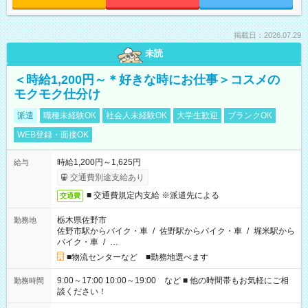
掲載日：2026.07.29
未読
＜時給1,200円～＊好きな時にお仕事＞コスメの
モクモク仕分け
派遣
職種未経験OK
社会人未経験OK
大学生歓迎
ブランクOK
WEB登録・面接OK
時給1,200円～1,625円
給与
交通費別途支給あり
■ 交通費規定内支給 ※派遣先による
交通費
栃木県佐野市
勤務地
佐野市駅からバイク・車
/
佐野駅からバイク・車
/
堀米駅から
バイク・車
/
…
■物流センターなど ■勤務地選べます
9:00～17:00 10:00～19:00 など ■ 他の時間帯もお気軽にご相
勤務時間
談ください！