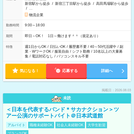
新宿駅から徒歩
/
新宿三丁目駅から徒歩
/
高田馬場駅から徒歩
/
…
物流企業
9:00～18:00
勤務時間
即日～OK！ 1日～働けます＾＾（規定あり）
期間
週1日からOK
/
日払いOK
/
履歴書不要
/
40～50代活躍中
/
副
特徴
業・WワークOK
/
服装自由
/
シフト勤務
/
10名以上の大量募
集
/
電話対応なし
/
パソコンスキル不要
気になる！
応募する
詳細へ
掲載日：2026.08.03
未読
＜日本を代表するバンド＊サカナクション＞ツ
アー公演のサポートバイト＠日本武道館
アルバイト
職種未経験OK
社会人未経験OK
大学生歓迎
ブランクOK