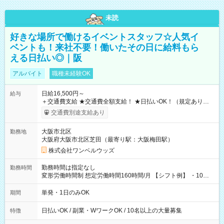
未読
好きな場所で働けるイベントスタッフ☆人気イ
ベントも！来社不要！働いたその日に給料もら
える日払い◎｜阪
アルバイト
職種未経験OK
日給16,500円～
給与
＋交通費支給 ★交通費全額支給！ ★日払いOK！（規定あり） ┗
働いたその日に現金GET♪ お仕事後はコンビニATMから 日払
交通費別途支給あり
い分を引き落とせます！ 【試用期間】試用期間なし
大阪市北区
勤務地
大阪府大阪市北区芝田（最寄り駅：大阪梅田駅）
株式会社ワンベルウッズ
勤務時間は指定なし
勤務時間
変形労働時間制 想定労働時間160時間/月 【シフト例】 ・10：
00～20：00
単発・1日のみOK
期間
日払いOK / 副業・WワークOK / 10名以上の大量募集
特徴