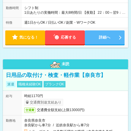
シフト制
勤務時間
1日あたりの実働時間：最大8時間/日 【夜勤】 22：00～翌9：
00 ※週1日～OK ／ 夜勤専従 ＊＊ 勤務時間例 ＊＊ ■22時か
ら翌7時 ■23時から翌8時 ■24時から翌9時 など ※上記の時間
週1日からOK / 日払いOK / 副業・WワークOK
特徴
内で8時間勤務（休憩1時間）ご利用者様により、時間は異なり
ます。 ※曜日固定（毎週同じ曜日での勤務となります）
気になる！
応募する
詳細へ
未読
日用品の取付け・検査・軽作業【奈良市】
派遣
職種未経験OK
ブランクOK
時給1170円
給与
交通費別途支給あり
交通費全額支給(上限13000円)
交通費
奈良県奈良市
勤務地
奈良駅から車7分
/
近鉄奈良駅から車7分