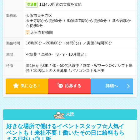
1日450円迄の実費を支給
交通費
大阪市天王寺区
勤務地
天王寺駅から徒歩5分
/
動物園前駅から徒歩5分
/
新今宮駅か
ら徒歩5分
天王寺動物園
16時30分～20時00分（休憩0分）／実働3時間30分
勤務時間
≪短期＊単発≫ 8・9・10月限定！
期間
週1日からOK
/
40～50代活躍中
/
副業・WワークOK
/
シフト勤
特徴
務
/
10名以上の大量募集
/
パソコンスキル不要
気になる！
応募する
詳細へ
未読
好きな場所で働けるイベントスタッフ☆人気イ
ベントも！来社不要！働いたその日に給料もら
える日払い◎｜阪