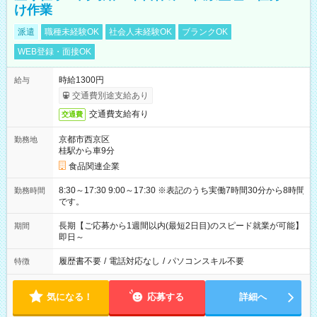
け作業
派遣
職種未経験OK
社会人未経験OK
ブランクOK
WEB登録・面接OK
時給1300円
給与
交通費別途支給あり
交通費支給有り
交通費
京都市西京区
勤務地
桂駅から車9分
食品関連企業
8:30～17:30 9:00～17:30 ※表記のうち実働7時間30分から8時間
勤務時間
です。
長期【ご応募から1週間以内(最短2日目)のスピード就業が可能】
期間
即日～
履歴書不要
/
電話対応なし
/
パソコンスキル不要
特徴
気になる！
応募する
詳細へ