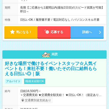
長期【ご応募から1週間以内(最短2日目)のスピード就業が可能】
期間
即日～
日払いOK
/
履歴書不要
/
電話対応なし
/
パソコンスキル不要
特徴
気になる！
応募する
詳細へ
未読
好きな場所で働けるイベントスタッフ☆人気イ
ベントも！来社不要！働いたその日に給料もら
える日払い◎｜阪
アルバイト
職種未経験OK
日給16,500円～
給与
＋交通費支給 ★交通費全額支給！ ★日払いOK！（規定あり） ┗
働いたその日に現金GET♪ お仕事後はコンビニATMから 日払
交通費別途支給あり
い分を引き落とせます！ 【試用期間】試用期間なし