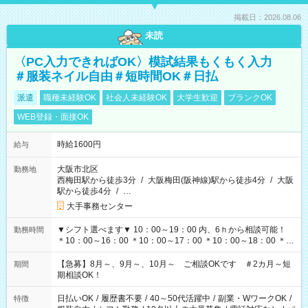
掲載日：2026.08.06
未読
〈PC入力できればOK〉模試結果もくもく入力
＃服装ネイル自由＃短時間OK＃日払
派遣
職種未経験OK
社会人未経験OK
大学生歓迎
ブランクOK
WEB登録・面接OK
時給1600円
給与
大阪市北区
勤務地
西梅田駅から徒歩3分
/
大阪梅田(阪神線)駅から徒歩4分
/
大阪
駅から徒歩4分
/
…
大手事務センター
▼シフト選べます▼ 10：00～19：00 内、6ｈから相談可能！
勤務時間
＊10：00～16：00 ＊10：00～17：00 ＊10：00～18：00 ＊
11：00～19：00 ＊12：00～19：00 ＊13：00～19：00
【急募】8月～、9月～、10月～ ご相談OKです ＃2カ月～短
期間
期相談OK！
日払いOK
/
履歴書不要
/
40～50代活躍中
/
副業・WワークOK
/
特徴