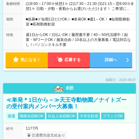
(1)9:00～17:00※休憩1ｈ (2)17:30～21:30 (3)21:15～翌8:00※休
勤務時間
憩1ｈ 日勤・夕勤・夜勤からお選びいただけます！ ご希望に合
わせて働けるお仕事です(*^^*) 【その他選べる勤務時間】 8-17
時/9-17時/9-18時/10-18時/11-21時/18-22時/20-翌4時/21-翌5
■急募■ド短期1日だけOK☆ ■単発OK ■週1～OK！ ■短期勤務歓
期間
時/22-翌6時/0-翌8時 ご自身のご都合で選んで頂ける完全自由シ
迎 ■長期勤務歓迎
フト！
週1日からOK
/
日払いOK
/
履歴書不要
/
40～50代活躍中
/
副
特徴
業・WワークOK
/
服装自由
/
10名以上の大量募集
/
電話対応な
し
/
パソコンスキル不要
気になる！
応募する
詳細へ
掲載日：2026.08.07
未読
≪単発＊1日から～≫天王寺動物園／ナイトズー
の受付案内メンバー大募集！
派遣
職種未経験OK
社会人未経験OK
大学生歓迎
ブランクOK
1177円
給与
交通費別途支給あり