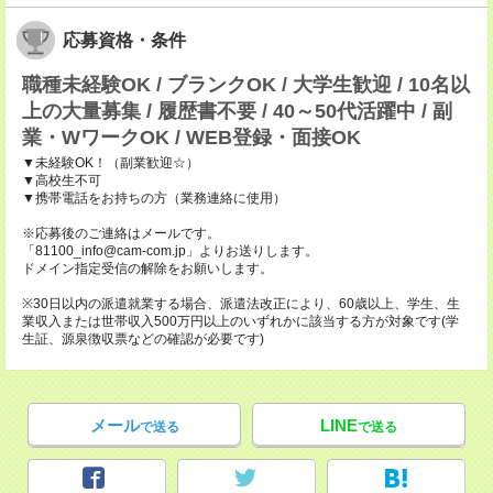
応募資格・条件
職種未経験OK / ブランクOK / 大学生歓迎 / 10名以
上の大量募集 / 履歴書不要 / 40～50代活躍中 / 副
業・WワークOK / WEB登録・面接OK
▼未経験OK！（副業歓迎☆）
▼高校生不可
▼携帯電話をお持ちの方（業務連絡に使用）
※応募後のご連絡はメールです。
「81100_info@cam-com.jp」よりお送りします。
ドメイン指定受信の解除をお願いします。
※30日以内の派遣就業する場合、派遣法改正により、60歳以上、学生、生
業収入または世帯収入500万円以上のいずれかに該当する方が対象です(学
生証、源泉徴収票などの確認が必要です)
メール
LINE
で送る
で送る