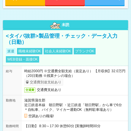
未読
<タイパ抜群>製品管理・チェック・データ入力
（日勤）
派遣
職種未経験OK
社会人未経験OK
ブランクOK
WEB登録・面接OK
時給2000円 ※交通費全額支給（規定あり） 【月収例】32.0万円
給与
（20日勤務 ※残業ナシの場合）
交通費別途支給あり
交通費支給あり
交通費
滋賀県蒲生郡
勤務地
近江鉄道本線 朝日野駅 ・近江鉄道「朝日野駅」から車で6分
＊自転車、バイク、マイカー通勤OK（無料駐車場あり）
空調ありの職場!
【日勤】 8:30～17:30 休憩60分 [実働]8時間00分
勤務時間