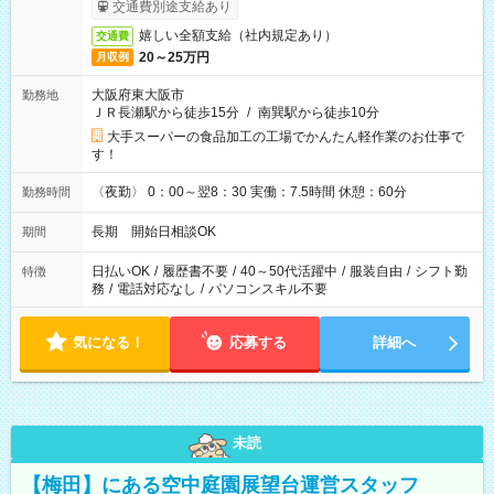
交通費別途支給あり
嬉しい全額支給（社内規定あり）
交通費
20～25万円
月収例
大阪府東大阪市
勤務地
ＪＲ長瀬駅から徒歩15分
/
南巽駅から徒歩10分
大手スーパーの食品加工の工場でかんたん軽作業のお仕事で
す！
〈夜勤〉 0：00～翌8：30 実働：7.5時間 休憩：60分
勤務時間
長期 開始日相談OK
期間
日払いOK
/
履歴書不要
/
40～50代活躍中
/
服装自由
/
シフト勤
特徴
務
/
電話対応なし
/
パソコンスキル不要
気になる！
応募する
詳細へ
未読
【梅田】にある空中庭園展望台運営スタッフ