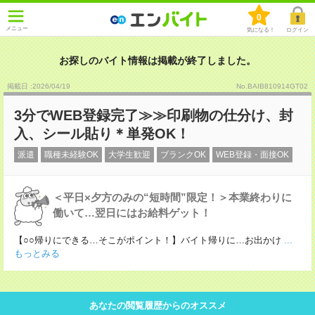
0
メニュー
気になる！
ログイン
お探しのバイト情報は掲載が終了しました。
掲載日 :2026
/
04
/
19
No.BAIB810914GT02
3分でWEB登録完了≫≫印刷物の仕分け、封
入、シール貼り＊単発OK！
派遣
職種未経験OK
大学生歓迎
ブランクOK
WEB登録・面接OK
＜平日×夕方のみの“短時間”限定！＞本業終わりに
働いて…翌日にはお給料ゲット！
【○○帰りにできる…そこがポイント！】バイト帰りに…お出かけ
...
もっとみる
あなたの閲覧履歴からのオススメ