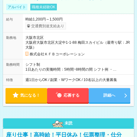
アルバイト
職種未経験OK
時給1,200円～1,500円
給与
交通費別途支給あり
大阪市北区
勤務地
大阪府大阪市北区大淀中1-1-88 梅田スカイビル（最寄り駅：JR
大阪）
株式会社ＫＦＢコーポレーション
シフト制
勤務時間
1日あたりの実働時間：5時間~8時間の間 シフト例 ・
9:30~18:00 実働7.5時間 ・9:30~14:30 実働5時間 ・
16:00~21:30 実働5.5時間
週1日からOK / 副業・WワークOK / 10名以上の大量募集
特徴
気になる！
応募する
詳細へ
未読
座り仕事！高時給！平日休み！伝票整理・仕分