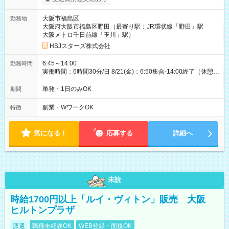
大阪市福島区
勤務地
大阪府大阪市福島区野田（最寄り駅：JR環状線「野田」駅
大阪メトロ千日前線「玉川」駅）
HSJスターズ株式会社
6:45～14:00
勤務時間
実働時間：6時間30分/日 8/21(金)：6:50集合-14:00終了（休憩
45分)
単発・1日のみOK
期間
副業・WワークOK
特徴
気になる！
応募する
詳細へ
未読
時給1700円以上「ルイ・ヴィトン」販売 大阪
ヒルトンプラザ
派遣
職種未経験OK
WEB登録・面接OK