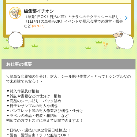
編集部イチオシ
《単発1日OK！日払い可》＊チラシのモクモクシール貼り、
《1日だけの単発もOK》イベントや展示会場での設営・撤去
など
(8/7UP!)
お仕事の概要
＼簡単な印刷物の仕分け、封入、シール貼り作業／＜とってもシンプルなの
で未経験でも安心！＞
▼封入作業及び梱包
▼雑誌や書籍などの仕分け・梱包
▼商品のシール貼り・パック詰め
▼冊子やサンプルの封入や梱包
▼パンフレット等の封入作業及び梱包・仕分け
▼ラベルの検品・包装・箱詰め など
初めての方でもスグに覚えて活躍できますよ！
＊日払い・週払いOK(2営業日後振込)！
＊髪色・髪型自由！ラフな服装でOK！