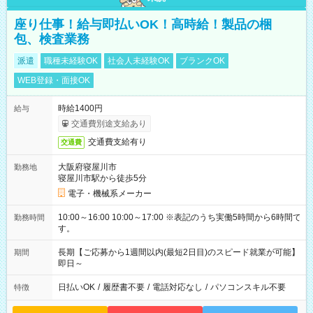
座り仕事！給与即払いOK！高時給！製品の梱
包、検査業務
派遣
職種未経験OK
社会人未経験OK
ブランクOK
WEB登録・面接OK
時給1400円
給与
交通費別途支給あり
交通費支給有り
交通費
大阪府寝屋川市
勤務地
寝屋川市駅から徒歩5分
電子・機械系メーカー
10:00～16:00 10:00～17:00 ※表記のうち実働5時間から6時間で
勤務時間
す。
長期【ご応募から1週間以内(最短2日目)のスピード就業が可能】
期間
即日～
日払いOK
/
履歴書不要
/
電話対応なし
/
パソコンスキル不要
特徴