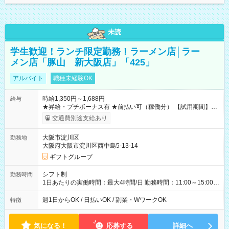
未読
学生歓迎！ランチ限定勤務！ラーメン店│ラー
メン店「豚山 新大阪店」「425」
アルバイト
職種未経験OK
時給1,350円～1,688円
給与
★昇給・プチボーナス有 ★前払い可（稼働分） 【試用期間】試
用期間なし
交通費別途支給あり
大阪市淀川区
勤務地
大阪府大阪市淀川区西中島5-13-14
ギフトグループ
シフト制
勤務時間
1日あたりの実働時間：最大4時間/日 勤務時間：11:00～15:00
（実働4時間） ★週1日～勤務OK！ ★土日のみ・平日のみも
OK！ ★シフト自己申告制！ ★残業なし！次の予定も立てやすい
週1日からOK / 日払いOK / 副業・WワークOK
特徴
♪
気になる！
応募する
詳細へ