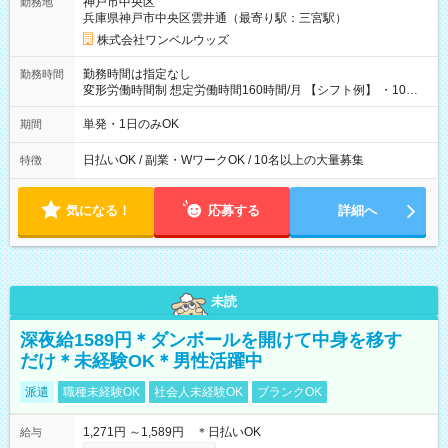
神戸市中央区
勤務地
兵庫県神戸市中央区雲井通（最寄り駅：三宮駅）
株式会社ワンベルウッズ
勤務時間は指定なし
勤務時間
変形労働時間制 想定労働時間160時間/月 【シフト例】 ・10：
00～20：00
単発・1日のみOK
期間
日払いOK / 副業・WワークOK / 10名以上の大量募集
特徴
気になる！
応募する
詳細へ
未読
深夜給1589円＊ダンボールを開けて中身を移す
だけ＊未経験OK＊男性活躍中
派遣
職種未経験OK
社会人未経験OK
ブランクOK
1,271円 ～1,589円 ＊日払いOK
給与