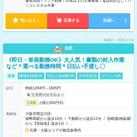
服装自由
/
シフト勤務
/
10名以上の大量募集
/
電話対応なし
/
パ
ソコンスキル不要
気になる！
応募する
詳細へ
掲載日：2026.07.30
未読
《即日・単発勤務OK》大人気！書類の封入作業
など＊選べる勤務時間＊日払い手渡し〇
派遣
職種未経験OK
社会人未経験OK
大学生歓迎
ブランクOK
時給1284円～1605円
給与
交通費別途支給あり
上限1,000円/日
交通費
大阪市西淀川区
勤務地
御幣島駅から徒歩10分
/
千船駅から徒歩12分
/
尼崎(阪神線)駅
から【登録地】徒歩1分
/
…
兵庫・大阪エリアの物流倉庫内