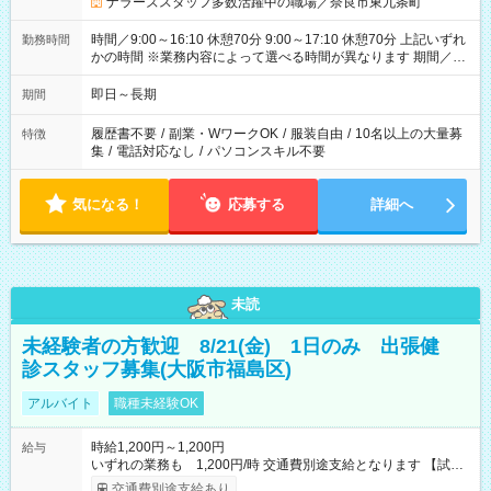
ナラーズスタッフ多数活躍中の職場／奈良市東九条町
時間／9:00～16:10 休憩70分 9:00～17:10 休憩70分 上記いずれ
勤務時間
かの時間 ※業務内容によって選べる時間が異なります 期間／即
日～長期安定 スタート日は相談可能！ 勤務日／月～金の週4日
～でOK！
即日～長期
期間
履歴書不要
/
副業・WワークOK
/
服装自由
/
10名以上の大量募
特徴
集
/
電話対応なし
/
パソコンスキル不要
気になる！
応募する
詳細へ
未読
未経験者の方歓迎 8/21(金) 1日のみ 出張健
診スタッフ募集(大阪市福島区)
アルバイト
職種未経験OK
時給1,200円～1,200円
給与
いずれの業務も 1,200円/時 交通費別途支給となります 【試用
期間】試用期間なし
交通費別途支給あり