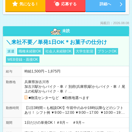
気になる！
応募する
詳細へ
掲載日：2026.08.08
未読
＼来社不要／単発1日OK＊お菓子の仕分け
派遣
職種未経験OK
社会人未経験OK
大学生歓迎
ブランクOK
WEB登録・面接OK
時給1,500円～1,875円
給与
兵庫県加古川市
勤務地
加古川駅からバイク・車
/
別府(兵庫県)駅からバイク・車
/
尾
上の松駅からバイク・車
/
…
■物流センターなど ■勤務地選べます
【1日3時間～も相談OK!】午前中のみや18時以降などのシフト
勤務時間
あり！ シフト例 ▼9:00～12:00 ▼9:00～17:00 ▼10:00～19:00
▼18:00～21:00
1日だけの単発OK！＃8月～ ＃9月～
期間