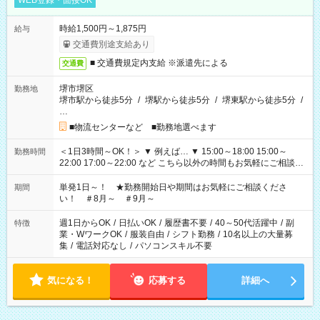
WEB登録・面接OK
時給1,500円～1,875円
給与
交通費別途支給あり
■ 交通費規定内支給 ※派遣先による
交通費
堺市堺区
勤務地
堺市駅から徒歩5分
/
堺駅から徒歩5分
/
堺東駅から徒歩5分
/
…
■物流センターなど ■勤務地選べます
＜1日3時間～OK！＞ ▼ 例えば… ▼ 15:00～18:00 15:00～
勤務時間
22:00 17:00～22:00 など こちら以外の時間もお気軽にご相談く
ださい！
単発1日～！ ★勤務開始日や期間はお気軽にご相談くださ
期間
い！ ＃8月～ ＃9月～
週1日からOK
/
日払いOK
/
履歴書不要
/
40～50代活躍中
/
副
特徴
業・WワークOK
/
服装自由
/
シフト勤務
/
10名以上の大量募
集
/
電話対応なし
/
パソコンスキル不要
気になる！
応募する
詳細へ