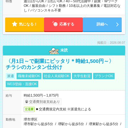
週1日からOK
/
日払いOK
/
40～50代活躍中
/
副業・Wワーク
特徴
OK
/
服装自由
/
シフト勤務
/
10名以上の大量募集
/
電話対応な
し
/
パソコンスキル不要
気になる！
応募する
詳細へ
掲載日：2026.08.07
未読
〈月1日～で副業にピッタリ＊時給1,500円～〉
チラシのカンタン仕分け
派遣
職種未経験OK
社会人未経験OK
大学生歓迎
ブランクOK
WEB登録・面接OK
時給1,500円～1,875円
給与
交通費別途支給あり
■ 交通費規定内支給 ※派遣先による
交通費
堺市堺区
勤務地
堺市駅から徒歩5分
/
堺駅から徒歩5分
/
堺東駅から徒歩5分
/