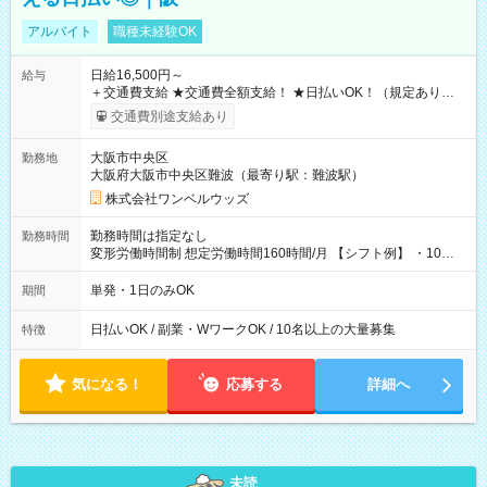
アルバイト
職種未経験OK
日給16,500円～
給与
＋交通費支給 ★交通費全額支給！ ★日払いOK！（規定あり） ┗
働いたその日に現金GET♪ お仕事後はコンビニATMから 日払
交通費別途支給あり
い分を引き落とせます！ 【試用期間】試用期間なし
大阪市中央区
勤務地
大阪府大阪市中央区難波（最寄り駅：難波駅）
株式会社ワンベルウッズ
勤務時間は指定なし
勤務時間
変形労働時間制 想定労働時間160時間/月 【シフト例】 ・10：
00～20：00
単発・1日のみOK
期間
日払いOK / 副業・WワークOK / 10名以上の大量募集
特徴
気になる！
応募する
詳細へ
未読