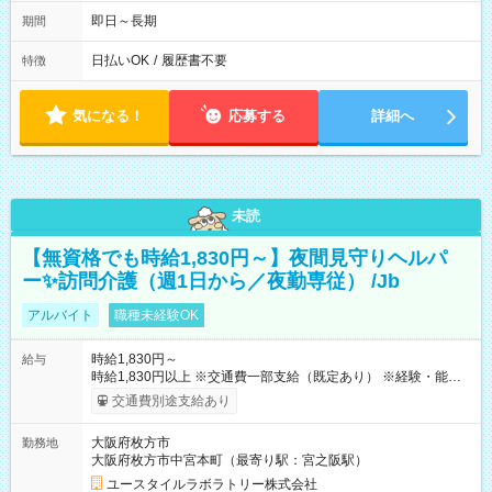
即日～長期
期間
日払いOK
/
履歴書不要
特徴
気になる！
応募する
詳細へ
未読
【無資格でも時給1,830円～】夜間見守りヘルパ
ー✨訪問介護（週1日から／夜勤専従） /Jb
アルバイト
職種未経験OK
時給1,830円～
給与
時給1,830円以上 ※交通費一部支給（既定あり） ※経験・能力を
考慮して決定します 【収入例】 週1回勤務の場合：1,830円×8時
交通費別途支給あり
間×4回=5万8,560円 週3回勤務の場合：1,830円×8時間×12回
=17万5,680円 【試用期間】試用期間あり 試用期間の長さ：2ヶ
大阪府枚方市
勤務地
月 ※ 雇用形態と給与に、本採用時と異なる部分があります。 雇
大阪府枚方市中宮本町（最寄り駅：宮之阪駅）
用形態：本採用時と同じです。 給与：時給 1,610円以上
ユースタイルラボラトリー株式会社