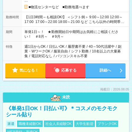
…
■物流センターなど ■勤務地選べます
【1日3時間～も相談OK!】 ＜シフト例＞ 9:00～12:00 12:00～
勤務時間
17:00 17:00～22:00 18:00～21:00 など こちら以外の時間帯も
お気軽にご相談ください！
単発1日～！ ★勤務開始日や期間はお気軽にご相談くださ
期間
い！ ＃8月～ ＃9月～
週1日からOK
/
日払いOK
/
履歴書不要
/
40～50代活躍中
/
副
特徴
業・WワークOK
/
服装自由
/
シフト勤務
/
10名以上の大量募
集
/
電話対応なし
/
パソコンスキル不要
気になる！
応募する
詳細へ
掲載日：2026.08.05
未読
《単発1日OK！日払い可》＊コスメのモクモク
シール貼り
派遣
職種未経験OK
社会人未経験OK
大学生歓迎
ブランクOK