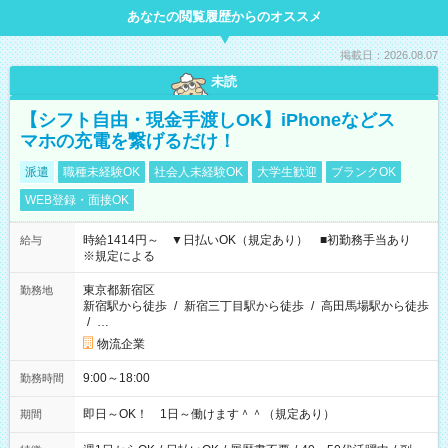
あなたの閲覧履歴からのオススメ
掲載日：2026.08.07
未読
【シフト自由・現金手渡しOK】iPhoneなどス
マホの充電を繋げるだけ！
派遣
職種未経験OK
社会人未経験OK
大学生歓迎
ブランクOK
WEB登録・面接OK
時給1414円～ ▼日払いOK（規定あり） ■初勤務手当あり
給与
※規定による
東京都新宿区
勤務地
新宿駅から徒歩
/
新宿三丁目駅から徒歩
/
高田馬場駅から徒歩
/
…
物流企業
9:00～18:00
勤務時間
即日～OK！ 1日～働けます＾＾（規定あり）
期間