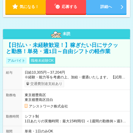
気になる！
応募する
詳細へ
未読
【日払い・未経験歓迎！】稼ぎたい日にサクッ
と勤務！単発・週1日～自由シフトの軽作業
アルバイト
職種未経験OK
日給10,305円～37,204円
給与
※経験・能力等を考慮の上、加給・優遇いたします。 【試用期
間】試用期間なし
交通費別途支給あり
東京都豊島区
勤務地
東京都豊島区目白
アシストワーク株式会社
シフト制
勤務時間
1日あたりの実働時間：最大15時間/日 ＜1週間の勤務例＞週3回
勤務 勤務：月・水・金 休み：火・木・土・日 好きな時にお仕事
可能です！ ※1日あたりの最大実働時間は日勤、夜勤共に勤務し
単発・1日のみOK
期間