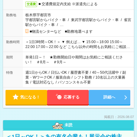
■ 交通費規定内支給 ※派遣先による
交通費
栃木県宇都宮市
勤務地
宇都宮駅からバイク・車
/
東武宇都宮駅からバイク・車
/
雀宮
駅からバイク・車
/
…
■物流センターなど ■勤務地選べます
＜1日3時間～OK！＞ ▼ 例えば… ▼ 15:00～18:00 15:00～
勤務時間
22:00 17:00～22:00 など こちら以外の時間もお気軽にご相談く
ださい！
単発1日～！ ★勤務開始日や期間はお気軽にご相談くださ
期間
い！ ＃8月～ ＃9月～
週1日からOK
/
日払いOK
/
履歴書不要
/
40～50代活躍中
/
副
特徴
業・WワークOK
/
服装自由
/
シフト勤務
/
10名以上の大量募
集
/
電話対応なし
/
パソコンスキル不要
気になる！
応募する
詳細へ
掲載日：2026.08.07
未読
＜1日～OK！＞あの有名企業も！展示会や株主