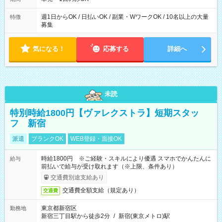
週1日からOK / 日払いOK / 副業・WワークOK / 10名以上の大量
特徴
募集
気になる！
応募する
詳細へ
未読
特別時給1800円【ヴァレクストラ】短期スタッ
フ 新宿
派遣
ブランクOK
WEB登録・面接OK
時給1800円 ※ご経験・スキルにより優遇 スマホでかんたんに
給与
前払いで給与が受け取れます（※上限、条件あり）
交通費別途支給あり
交通費全額支給（規定あり）
交通費
東京都新宿区
勤務地
新宿三丁目駅から徒歩2分
/
新宿(東京メトロ)駅