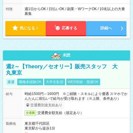
た時間になります。
週1日からOK / 日払いOK / 副業・WワークOK / 10名以上の大量
特徴
募集
気になる！
応募する
詳細へ
未読
週2～【Theory／セオリー】販売スタッフ 大
丸東京
派遣
職種未経験OK
大学生歓迎
WEB登録・面接OK
時給1500円～1600円 ※ご経験・スキルにより優遇 スマホでか
給与
んたんに前払いで給与が受け取れます（※上限、条件あり）
交通費別途支給あり
交通費全額支給（規定あり）
交通費
東京都千代田区
勤務地
東京駅から徒歩1分