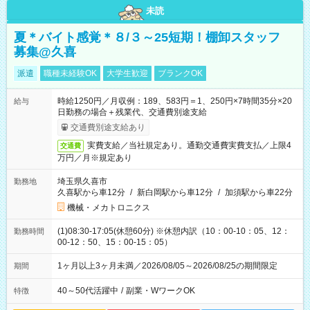
未読
夏＊バイト感覚＊８/３～25短期！棚卸スタッフ
募集@久喜
派遣
職種未経験OK
大学生歓迎
ブランクOK
時給1250円／月収例：189、583円＝1、250円×7時間35分×20
給与
日勤務の場合＋残業代、交通費別途支給
交通費別途支給あり
実費支給／当社規定あり。通勤交通費実費支払／上限4
交通費
万円／月※規定あり
埼玉県久喜市
勤務地
久喜駅から車12分
/
新白岡駅から車12分
/
加須駅から車22分
機械・メカトロニクス
(1)08:30-17:05(休憩60分) ※休憩内訳（10：00-10：05、12：
勤務時間
00-12：50、15：00-15：05）
1ヶ月以上3ヶ月未満／2026/08/05～2026/08/25の期間限定
期間
40～50代活躍中
/
副業・WワークOK
特徴