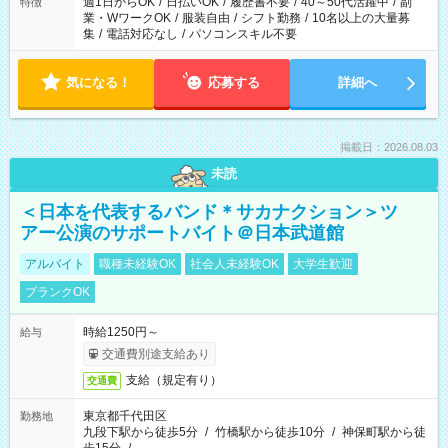
週1日からOK
/
日払いOK
/
履歴書不要
/
40～50代活躍中
/
副
特徴
業・WワークOK
/
服装自由
/
シフト勤務
/
10名以上の大量募
集
/
電話対応なし
/
パソコンスキル不要
気になる！
応募する
詳細へ
掲載日：2026.08.03
未読
＜日本を代表するバンド＊サカナクション＞ツ
アー公演のサポートバイト＠日本武道館
アルバイト
職種未経験OK
社会人未経験OK
大学生歓迎
ブランクOK
時給1250円～
給与
交通費別途支給あり
支給（規定有り）
交通費
東京都千代田区
勤務地
九段下駅から徒歩5分
/
竹橋駅から徒歩10分
/
神保町駅から徒