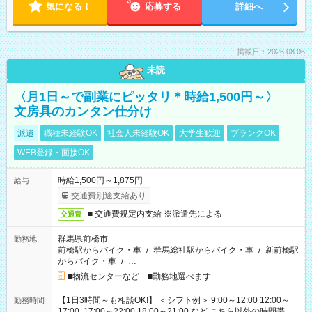
気になる！
応募する
詳細へ
掲載日：2026.08.06
未読
〈月1日～で副業にピッタリ＊時給1,500円～〉
文房具のカンタン仕分け
派遣
職種未経験OK
社会人未経験OK
大学生歓迎
ブランクOK
WEB登録・面接OK
時給1,500円～1,875円
給与
交通費別途支給あり
■ 交通費規定内支給 ※派遣先による
交通費
群馬県前橋市
勤務地
前橋駅からバイク・車
/
群馬総社駅からバイク・車
/
新前橋駅
からバイク・車
/
…
■物流センターなど ■勤務地選べます
【1日3時間～も相談OK!】 ＜シフト例＞ 9:00～12:00 12:00～
勤務時間
17:00 17:00～22:00 18:00～21:00 など こちら以外の時間帯も