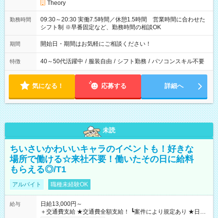
Theory
09:30～20:30 実働7.5時間／休憩1.5時間 営業時間に合わせた
勤務時間
シフト制 ※早番固定など、勤務時間の相談OK
開始日・期間はお気軽にご相談ください！
期間
40～50代活躍中
/
服装自由
/
シフト勤務
/
パソコンスキル不要
特徴
気になる！
応募する
詳細へ
未読
ちいさいかわいいキャラのイベントも！好きな
場所で働ける☆来社不要！働いたその日に給料
もらえる◎/T1
アルバイト
職種未経験OK
日給13,000円～
給与
＋交通費支給 ★交通費全額支給！ ┗案件により規定あり ★日払