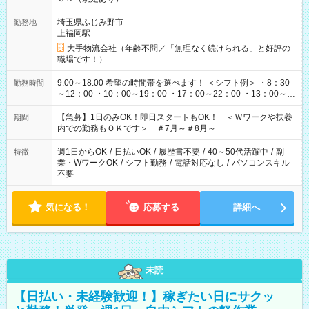
埼玉県ふじみ野市
勤務地
上福岡駅
大手物流会社（年齢不問／「無理なく続けられる」と好評の
職場です！）
9:00～18:00 希望の時間帯を選べます！ ＜シフト例＞ ・8：30
勤務時間
～12：00 ・10：00～19：00 ・17：00～22：00 ・13：00～
22：00 ・22：00～翌6：00 など
【急募】1日のみOK！即日スタートもOK！ ＜Ｗワークや扶養
期間
内での勤務もＯＫです＞ ＃7月～＃8月～
週1日からOK
/
日払いOK
/
履歴書不要
/
40～50代活躍中
/
副
特徴
業・WワークOK
/
シフト勤務
/
電話対応なし
/
パソコンスキル
不要
気になる！
応募する
詳細へ
未読
【日払い・未経験歓迎！】稼ぎたい日にサクッ