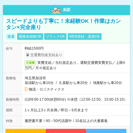
未読
スピードよりも丁寧に！未経験OK！作業はカン
タン×完全座り
派遣
職種未経験OK
ブランクOK
WEB登録・面接OK
時給1500円
給与
交通費別途支給あり
実費支給／当社規定あり。通勤交通費実費支払／上限4
交通費
万円／月※規定あり
埼玉県加須市
勤務地
加須駅から車10分
/
久喜駅から車20分
/
鴻巣駅から車20分
物流・ロジスティクス
(1)09:00-17:00(休憩60分) ※休憩（12:00-12:50、15:00-15:10）
勤務時間
1ヶ月以上3ヶ月未満／即日～9月末まで
期間
履歴書不要
/
40～50代活躍中
/
10名以上の大量募集
特徴