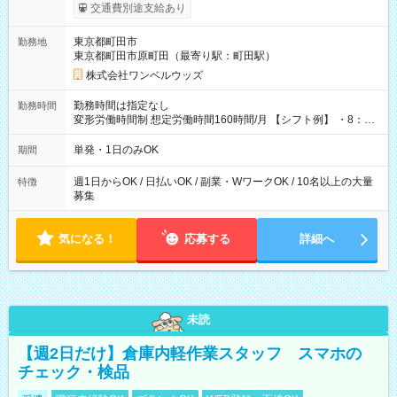
いOK！（規定あり） ┗働いたその日に現金GET♪ お仕事後はコ
交通費別途支給あり
ンビニATMから 日払い分を引き落とせます！ 【試用期間】試
用期間なし
東京都町田市
勤務地
東京都町田市原町田（最寄り駅：町田駅）
株式会社ワンベルウッズ
勤務時間は指定なし
勤務時間
変形労働時間制 想定労働時間160時間/月 【シフト例】 ・8：00
～21：00
単発・1日のみOK
期間
週1日からOK / 日払いOK / 副業・WワークOK / 10名以上の大量
特徴
募集
気になる！
応募する
詳細へ
未読
【週2日だけ】倉庫内軽作業スタッフ スマホの
チェック・検品