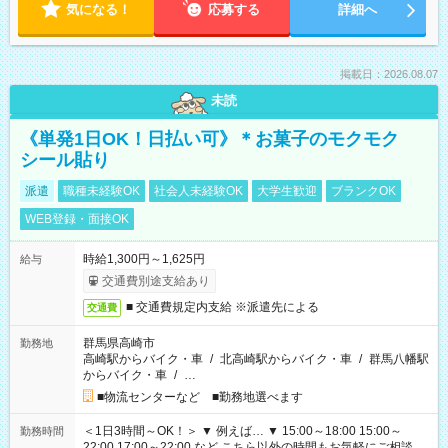
気になる！
応募する
詳細へ
掲載日：2026.08.07
未読
《単発1日OK！日払い可》＊お菓子のモクモク
シール貼り
派遣
職種未経験OK
社会人未経験OK
大学生歓迎
ブランクOK
WEB登録・面接OK
時給1,300円～1,625円
給与
交通費別途支給あり
■ 交通費規定内支給 ※派遣先による
交通費
群馬県高崎市
勤務地
高崎駅からバイク・車
/
北高崎駅からバイク・車
/
群馬八幡駅
からバイク・車
/
…
■物流センターなど ■勤務地選べます
＜1日3時間～OK！＞ ▼ 例えば… ▼ 15:00～18:00 15:00～
勤務時間
22:00 17:00～22:00 など こちら以外の時間もお気軽にご相談く