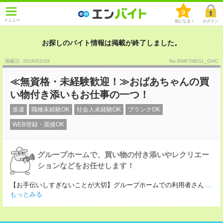
0
メニュー
気になる！
ログイン
お探しのバイト情報は掲載が終了しました。
掲載日 :2026
/
02
/
19
No.BMKTMD11_GHC
≪無資格・未経験歓迎！≫おばあちゃんの買
い物付き添いもお仕事の一つ！
派遣
職種未経験OK
社会人未経験OK
ブランクOK
WEB登録・面接OK
グループホームで、買い物の付き添いやレクリエー
ションなどをお任せします！
【お手伝いしすぎないことが大切】グループホームでの利用者さん
...
もっとみる