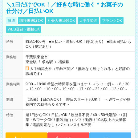
＼1日だけでOK！／好きな時に働く＊お菓子の
仕分け／日払いOK
派遣
職種未経験OK
社会人未経験OK
大学生歓迎
ブランクOK
WEB登録・面接OK
時給1400円 ■日払い・週払いOK！(規定あり) ■現金日払いも
給与
OK（規定あり）
千葉県東金市
勤務地
東金駅
/
求名駅
/
福俵駅
大手物流会社（年齢不問／「無理なく続けられる」と好評の
職場です）
9:00～18:00 希望の時間帯を選べます！ ＜シフト例＞ ・8：30
勤務時間
～12：00 ・10：00～19：00 ・17：00～22：00 ・13：00～
22：00 ・22：00～翌6：00 など
【急募】1日のみOK！ 即日スタートもOK！ ＜Ｗワークや扶
期間
養内での勤務もＯＫです＞
週1日からOK
/
日払いOK
/
履歴書不要
/
40～50代活躍中
/
副
特徴
業・WワークOK
/
服装自由
/
シフト勤務
/
10名以上の大量募
集
/
電話対応なし
/
パソコンスキル不要