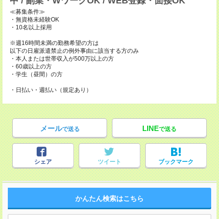
中 / 副業・WワークOK / WEB登録・面接OK
≪募集条件≫
・無資格未経験OK
・10名以上採用
※週16時間未満の勤務希望の方は
以下の日雇派遣禁止の例外事由に該当する方のみ
・本人または世帯収入が500万以上の方
・60歳以上の方
・学生（昼間）の方
・日払い・週払い（規定あり）
メール
LINE
で送る
で送る
シェア
ツイート
ブックマーク
かんたん検索はこちら