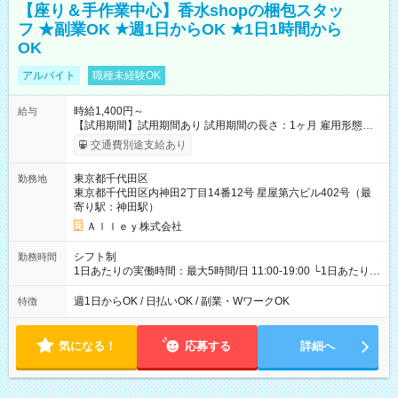
【座り＆手作業中心】香水shopの梱包スタッ
フ ★副業OK ★週1日からOK ★1日1時間から
OK
アルバイト
職種未経験OK
時給1,400円～
給与
【試用期間】試用期間あり 試用期間の長さ：1ヶ月 雇用形態、
給与は本採用時と同じです。
交通費別途支給あり
東京都千代田区
勤務地
東京都千代田区内神田2丁目14番12号 星屋第六ビル402号（最
寄り駅：神田駅）
Ａｌｌｅｙ株式会社
シフト制
勤務時間
1日あたりの実働時間：最大5時間/日 11:00-19:00 └1日あたりの
実働時間：1-5時間 └上記の時間帯内であれば、いつでも勤務可
能！ └平日・土曜日の中で、お好きな曜日でご勤務いただけま
週1日からOK / 日払いOK / 副業・WワークOK
特徴
す！ 【シフト例】 ・11:00～14:00 ・16:30～19:00 ・13:00～
18:00 などのように、自由な働き方が可能なお仕事です！
気になる！
応募する
詳細へ