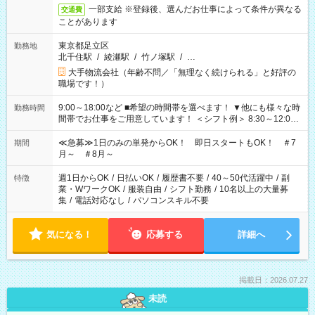
一部支給 ※登録後、選んだお仕事によって条件が異なる
交通費
ことがあります
東京都足立区
勤務地
北千住駅
/
綾瀬駅
/
竹ノ塚駅
/
…
大手物流会社（年齢不問／「無理なく続けられる」と好評の
職場です！）
9:00～18:00など ■希望の時間帯を選べます！ ▼他にも様々な時
勤務時間
間帯でお仕事をご用意しています！ ＜シフト例＞ 8:30～12:00
17:00～22:00 13:00～22:00 22:00～翌6:00 など
≪急募≫1日のみの単発からOK！ 即日スタートもOK！ ＃7
期間
月～ ＃8月～
週1日からOK
/
日払いOK
/
履歴書不要
/
40～50代活躍中
/
副
特徴
業・WワークOK
/
服装自由
/
シフト勤務
/
10名以上の大量募
集
/
電話対応なし
/
パソコンスキル不要
気になる！
応募する
詳細へ
掲載日：2026.07.27
未読