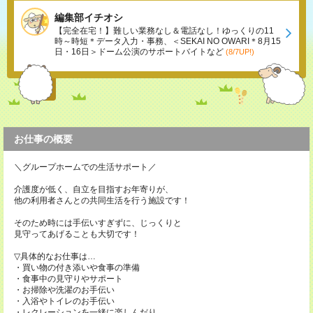
編集部イチオシ
【完全在宅！】難しい業務なし＆電話なし！ゆっくりの11
時～時短＊データ入力・事務、＜SEKAI NO OWARI＊8月15
日・16日＞ドーム公演のサポートバイトなど
(8/7UP!)
お仕事の概要
＼グループホームでの生活サポート／
介護度が低く、自立を目指すお年寄りが、
他の利用者さんとの共同生活を行う施設です！
そのため時には手伝いすぎずに、じっくりと
見守ってあげることも大切です！
▽具体的なお仕事は…
・買い物の付き添いや食事の準備
・食事中の見守りやサポート
・お掃除や洗濯のお手伝い
・入浴やトイレのお手伝い
・レクレーションを一緒に楽しんだり