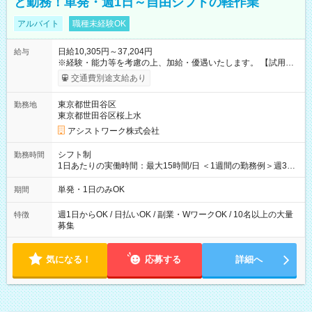
と勤務！単発・週1日～自由シフトの軽作業
アルバイト
職種未経験OK
日給10,305円～37,204円
給与
※経験・能力等を考慮の上、加給・優遇いたします。 【試用期
間】試用期間なし
交通費別途支給あり
東京都世田谷区
勤務地
東京都世田谷区桜上水
アシストワーク株式会社
シフト制
勤務時間
1日あたりの実働時間：最大15時間/日 ＜1週間の勤務例＞週3回
勤務 勤務：月・水・金 休み：火・木・土・日 好きな時にお仕事
可能です！ ※1日あたりの最大実働時間は日勤、夜勤共に勤務し
単発・1日のみOK
期間
た時間になります。
週1日からOK / 日払いOK / 副業・WワークOK / 10名以上の大量
特徴
募集
気になる！
応募する
詳細へ