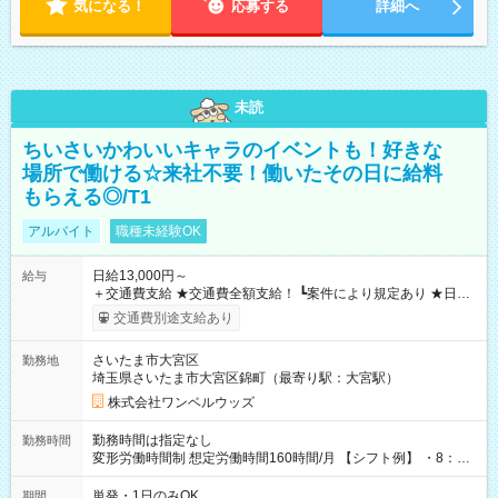
気になる！
応募する
詳細へ
未読
ちいさいかわいいキャラのイベントも！好きな
場所で働ける☆来社不要！働いたその日に給料
もらえる◎/T1
アルバイト
職種未経験OK
日給13,000円～
給与
＋交通費支給 ★交通費全額支給！ ┗案件により規定あり ★日払
いOK！（規定あり） ┗働いたその日に現金GET♪ お仕事後はコ
交通費別途支給あり
ンビニATMから 日払い分を引き落とせます！ 【試用期間】試
用期間なし
さいたま市大宮区
勤務地
埼玉県さいたま市大宮区錦町（最寄り駅：大宮駅）
株式会社ワンベルウッズ
勤務時間は指定なし
勤務時間
変形労働時間制 想定労働時間160時間/月 【シフト例】 ・8：00
～21：00
単発・1日のみOK
期間