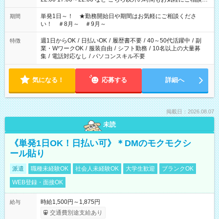
ださい！
単発1日～！ ★勤務開始日や期間はお気軽にご相談くださ
期間
い！ ＃8月～ ＃9月～
週1日からOK
/
日払いOK
/
履歴書不要
/
40～50代活躍中
/
副
特徴
業・WワークOK
/
服装自由
/
シフト勤務
/
10名以上の大量募
集
/
電話対応なし
/
パソコンスキル不要
気になる！
応募する
詳細へ
掲載日：2026.08.07
未読
《単発1日OK！日払い可》＊DMのモクモクシ
ール貼り
派遣
職種未経験OK
社会人未経験OK
大学生歓迎
ブランクOK
WEB登録・面接OK
時給1,500円～1,875円
給与
交通費別途支給あり