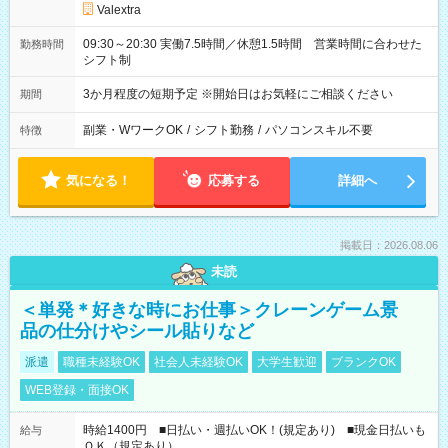
Valextra
09:30～20:30 実働7.5時間／休憩1.5時間 営業時間に合わせた
勤務時間
シフト制
3か月程度の短期予定 ※開始日はお気軽にご相談ください
期間
副業・WワークOK
/
シフト勤務
/
パソコンスキル不要
特徴
気になる！
応募する
詳細へ
掲載日：2026.08.06
未読
＜単発＊好きな時にお仕事＞クレーンゲーム景
品の仕分けやシール貼りなど
派遣
職種未経験OK
社会人未経験OK
大学生歓迎
ブランクOK
WEB登録・面接OK
時給1400円 ■日払い・週払いOK！(規定あり) ■現金日払いも
給与
ＯＫ（規定あり）