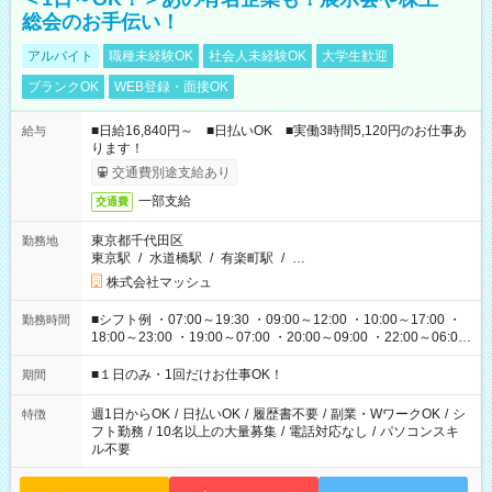
総会のお手伝い！
アルバイト
職種未経験OK
社会人未経験OK
大学生歓迎
ブランクOK
WEB登録・面接OK
■日給16,840円～ ■日払いOK ■実働3時間5,120円のお仕事あ
給与
ります！
交通費別途支給あり
一部支給
交通費
東京都千代田区
勤務地
東京駅
/
水道橋駅
/
有楽町駅
/
…
株式会社マッシュ
■シフト例 ・07:00～19:30 ・09:00～12:00 ・10:00～17:00 ・
勤務時間
18:00～23:00 ・19:00～07:00 ・20:00～09:00 ・22:00～06:00
etc ★最短で3時間で5,120円のお仕事から 15時間で2万円近く稼
げるお仕事も！ ご希望のお時間に合わせてご紹介！ ※シフトは
■１日のみ・1回だけお仕事OK！
期間
現場によって異なります。 ※勿論、休憩時間はあるのでご安心
ください！
週1日からOK
/
日払いOK
/
履歴書不要
/
副業・WワークOK
/
シ
特徴
フト勤務
/
10名以上の大量募集
/
電話対応なし
/
パソコンスキ
ル不要