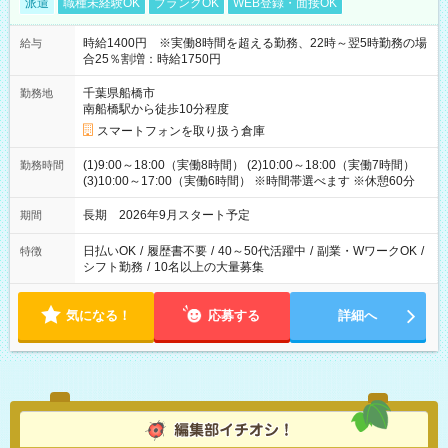
派遣
職種未経験OK
ブランクOK
WEB登録・面接OK
時給1400円 ※実働8時間を超える勤務、22時～翌5時勤務の場
給与
合25％割増：時給1750円
千葉県船橋市
勤務地
南船橋駅から徒歩10分程度
スマートフォンを取り扱う倉庫
(1)9:00～18:00（実働8時間） (2)10:00～18:00（実働7時間）
勤務時間
(3)10:00～17:00（実働6時間） ※時間帯選べます ※休憩60分
長期 2026年9月スタート予定
期間
日払いOK
/
履歴書不要
/
40～50代活躍中
/
副業・WワークOK
/
特徴
シフト勤務
/
10名以上の大量募集
気になる！
応募する
詳細へ