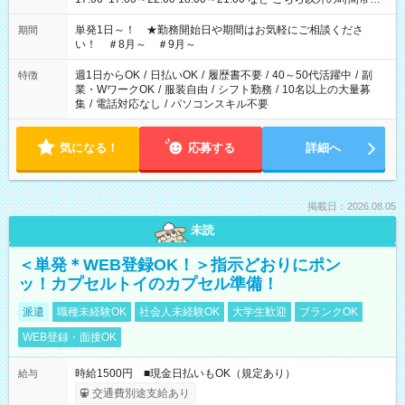
お気軽にご相談ください！
単発1日～！ ★勤務開始日や期間はお気軽にご相談くださ
期間
い！ ＃8月～ ＃9月～
週1日からOK
/
日払いOK
/
履歴書不要
/
40～50代活躍中
/
副
特徴
業・WワークOK
/
服装自由
/
シフト勤務
/
10名以上の大量募
集
/
電話対応なし
/
パソコンスキル不要
気になる！
応募する
詳細へ
掲載日：2026.08.05
未読
＜単発＊WEB登録OK！＞指示どおりにポン
ッ！カプセルトイのカプセル準備！
派遣
職種未経験OK
社会人未経験OK
大学生歓迎
ブランクOK
WEB登録・面接OK
時給1500円 ■現金日払いもOK（規定あり）
給与
交通費別途支給あり