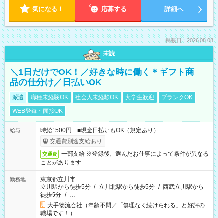
気になる！
応募する
詳細へ
掲載日：2026.08.08
未読
＼1日だけでOK！／好きな時に働く＊ギフト商
品の仕分け／日払いOK
派遣
職種未経験OK
社会人未経験OK
大学生歓迎
ブランクOK
WEB登録・面接OK
時給1500円 ■現金日払いもOK（規定あり）
給与
交通費別途支給あり
一部支給 ※登録後、選んだお仕事によって条件が異なる
交通費
ことがあります
東京都立川市
勤務地
立川駅から徒歩5分
/
立川北駅から徒歩5分
/
西武立川駅から
徒歩5分
/
…
大手物流会社（年齢不問／「無理なく続けられる」と好評の
職場です！）