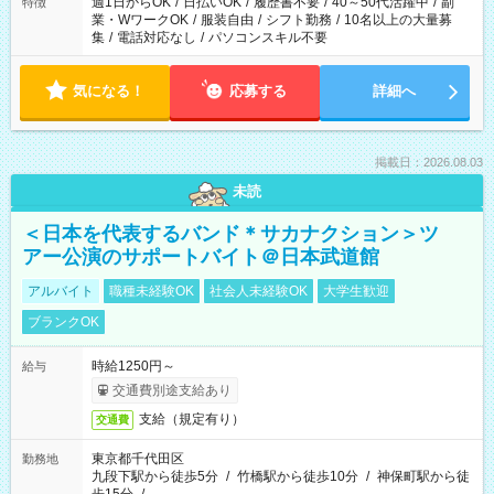
週1日からOK
/
日払いOK
/
履歴書不要
/
40～50代活躍中
/
副
特徴
業・WワークOK
/
服装自由
/
シフト勤務
/
10名以上の大量募
集
/
電話対応なし
/
パソコンスキル不要
気になる！
応募する
詳細へ
掲載日：2026.08.03
未読
＜日本を代表するバンド＊サカナクション＞ツ
アー公演のサポートバイト＠日本武道館
アルバイト
職種未経験OK
社会人未経験OK
大学生歓迎
ブランクOK
時給1250円～
給与
交通費別途支給あり
支給（規定有り）
交通費
東京都千代田区
勤務地
九段下駅から徒歩5分
/
竹橋駅から徒歩10分
/
神保町駅から徒