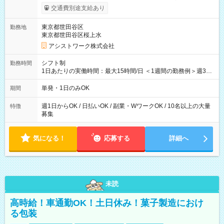
間】試用期間なし
交通費別途支給あり
東京都世田谷区
勤務地
東京都世田谷区桜上水
アシストワーク株式会社
シフト制
勤務時間
1日あたりの実働時間：最大15時間/日 ＜1週間の勤務例＞週3回
勤務 勤務：月・水・金 休み：火・木・土・日 好きな時にお仕事
可能です！ ※1日あたりの最大実働時間は日勤、夜勤共に勤務し
単発・1日のみOK
期間
た時間になります。
週1日からOK / 日払いOK / 副業・WワークOK / 10名以上の大量
特徴
募集
気になる！
応募する
詳細へ
未読
高時給！車通勤OK！土日休み！菓子製造におけ
る包装