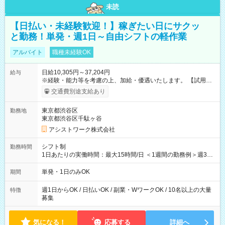
未読
【日払い・未経験歓迎！】稼ぎたい日にサクッ
と勤務！単発・週1日～自由シフトの軽作業
アルバイト
職種未経験OK
日給10,305円～37,204円
給与
※経験・能力等を考慮の上、加給・優遇いたします。 【試用期
間】試用期間なし
交通費別途支給あり
東京都渋谷区
勤務地
東京都渋谷区千駄ヶ谷
アシストワーク株式会社
シフト制
勤務時間
1日あたりの実働時間：最大15時間/日 ＜1週間の勤務例＞週3回
勤務 勤務：月・水・金 休み：火・木・土・日 好きな時にお仕事
可能です！ ※1日あたりの最大実働時間は日勤、夜勤共に勤務し
単発・1日のみOK
期間
た時間になります。
週1日からOK / 日払いOK / 副業・WワークOK / 10名以上の大量
特徴
募集
気になる！
応募する
詳細へ