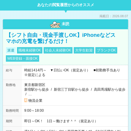
あなたの閲覧履歴からのオススメ
掲載日：2026.08.07
未読
【シフト自由・現金手渡しOK】iPhoneなどス
マホの充電を繋げるだけ！
派遣
職種未経験OK
社会人未経験OK
大学生歓迎
ブランクOK
WEB登録・面接OK
時給1414円～ ▼日払いOK（規定あり） ■初勤務手当あり
給与
※規定による
東京都新宿区
勤務地
新宿駅から徒歩
/
新宿三丁目駅から徒歩
/
高田馬場駅から徒歩
/
…
物流企業
9:00～18:00
勤務時間
即日～OK！ 1日～働けます＾＾（規定あり）
期間