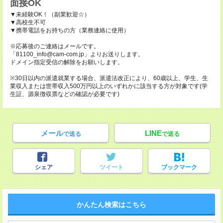
面接OK
▼未経験OK！（副業歓迎☆）
▼高校生不可
▼携帯電話をお持ちの方（業務連絡に使用）
※応募後のご連絡はメールです。
「81100_info@cam-com.jp」よりお送りします。
ドメイン指定受信の解除をお願いします。
※30日以内の派遣就業する場合、派遣法改正により、60歳以上、学生、生
業収入または世帯収入500万円以上のいずれかに該当する方が対象です(学
生証、源泉徴収票などの確認が必要です)
メール
LINE
で送る
で送る
シェア
ツイート
ブックマーク
かんたん検索はこちら