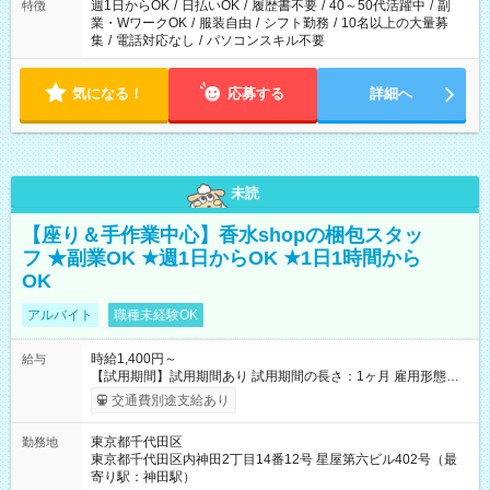
週1日からOK
/
日払いOK
/
履歴書不要
/
40～50代活躍中
/
副
特徴
業・WワークOK
/
服装自由
/
シフト勤務
/
10名以上の大量募
集
/
電話対応なし
/
パソコンスキル不要
気になる！
応募する
詳細へ
未読
【座り＆手作業中心】香水shopの梱包スタッ
フ ★副業OK ★週1日からOK ★1日1時間から
OK
アルバイト
職種未経験OK
時給1,400円～
給与
【試用期間】試用期間あり 試用期間の長さ：1ヶ月 雇用形態、
給与は本採用時と同じです。
交通費別途支給あり
東京都千代田区
勤務地
東京都千代田区内神田2丁目14番12号 星屋第六ビル402号（最
寄り駅：神田駅）