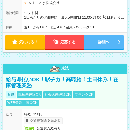
Ａｌｌｅｙ株式会社
シフト制
勤務時間
1日あたりの実働時間：最大5時間/日 11:00-19:00 └1日あたりの
実働時間：1-5時間 └上記の時間帯内であれば、いつでも勤務可
能！ └平日・土曜日の中で、お好きな曜日でご勤務いただけま
週1日からOK / 日払いOK / 副業・WワークOK
特徴
す！ 【シフト例】 ・11:00～14:00 ・16:30～19:00 ・13:00～
18:00 などのように、自由な働き方が可能なお仕事です！
気になる！
応募する
詳細へ
未読
給与即払いOK！駅チカ！高時給！土日休み！在
庫管理業務
派遣
職種未経験OK
社会人未経験OK
ブランクOK
WEB登録・面接OK
時給1250円
給与
交通費別途支給あり
交通費支給有り
交通費