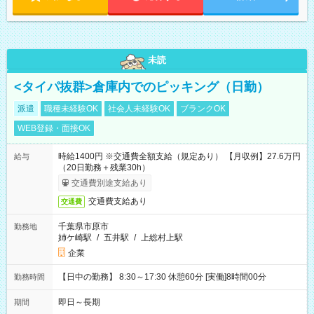
未読
<タイパ抜群>倉庫内でのピッキング（日勤）
派遣
職種未経験OK
社会人未経験OK
ブランクOK
WEB登録・面接OK
時給1400円 ※交通費全額支給（規定あり） 【月収例】27.6万円
給与
（20日勤務＋残業30h）
交通費別途支給あり
交通費支給あり
交通費
千葉県市原市
勤務地
姉ケ崎駅
/
五井駅
/
上総村上駅
企業
【日中の勤務】 8:30～17:30 休憩60分 [実働]8時間00分
勤務時間
即日～長期
期間