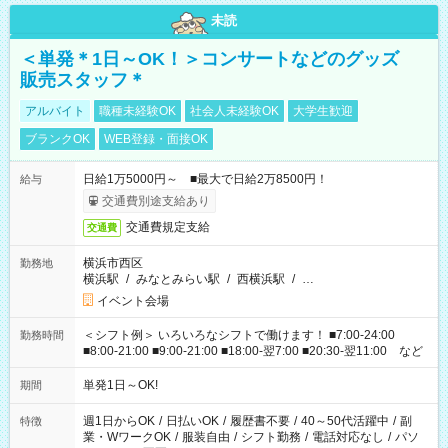
未読
＜単発＊1日～OK！＞コンサートなどのグッズ
販売スタッフ＊
アルバイト
職種未経験OK
社会人未経験OK
大学生歓迎
ブランクOK
WEB登録・面接OK
日給1万5000円～ ■最大で日給2万8500円！
給与
交通費別途支給あり
交通費規定支給
交通費
横浜市西区
勤務地
横浜駅
/
みなとみらい駅
/
西横浜駅
/
…
イベント会場
＜シフト例＞ いろいろなシフトで働けます！ ■7:00-24:00
勤務時間
■8:00-21:00 ■9:00-21:00 ■18:00-翌7:00 ■20:30-翌11:00 など
単発1日～OK!
期間
週1日からOK
/
日払いOK
/
履歴書不要
/
40～50代活躍中
/
副
特徴
業・WワークOK
/
服装自由
/
シフト勤務
/
電話対応なし
/
パソ