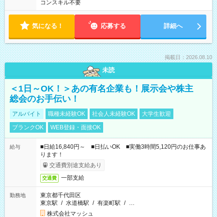
コンスキル不要
気になる！
応募する
詳細へ
掲載日：2026.08.10
未読
＜1日～OK！＞あの有名企業も！展示会や株主
総会のお手伝い！
アルバイト
職種未経験OK
社会人未経験OK
大学生歓迎
ブランクOK
WEB登録・面接OK
■日給16,840円～ ■日払いOK ■実働3時間5,120円のお仕事あ
給与
ります！
交通費別途支給あり
一部支給
交通費
東京都千代田区
勤務地
東京駅
/
水道橋駅
/
有楽町駅
/
…
株式会社マッシュ