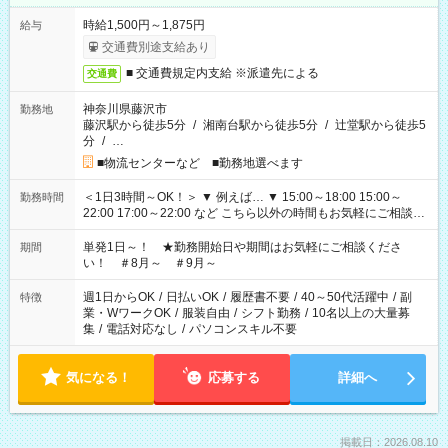
時給1,500円～1,875円
給与
交通費別途支給あり
■ 交通費規定内支給 ※派遣先による
交通費
神奈川県藤沢市
勤務地
藤沢駅から徒歩5分
/
湘南台駅から徒歩5分
/
辻堂駅から徒歩5
分
/
…
■物流センターなど ■勤務地選べます
＜1日3時間～OK！＞ ▼ 例えば… ▼ 15:00～18:00 15:00～
勤務時間
22:00 17:00～22:00 など こちら以外の時間もお気軽にご相談く
ださい！
単発1日～！ ★勤務開始日や期間はお気軽にご相談くださ
期間
い！ ＃8月～ ＃9月～
週1日からOK
/
日払いOK
/
履歴書不要
/
40～50代活躍中
/
副
特徴
業・WワークOK
/
服装自由
/
シフト勤務
/
10名以上の大量募
集
/
電話対応なし
/
パソコンスキル不要
気になる！
応募する
詳細へ
掲載日：2026.08.10