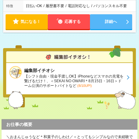
日払いOK
/
履歴書不要
/
電話対応なし
/
パソコンスキル不要
特徴
気になる！
応募する
詳細へ
編集部イチオシ
【シフト自由・現金手渡しOK】iPhoneなどスマホの充電を
繋げるだけ！、＜SEKAI NO OWARI＊8月15日・16日＞ド
ーム公演のサポートバイトなど
(8/10UP!)
お仕事の概要
＼おまんじゅうなど＊和菓子のしわけ／＜とってもシンプルなので未経験で