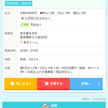
WEB登録・面接OK
日額10000円 ■即払いOK、日払いOK、週払いOK
給与
交通費別途支給あり
支給あり
交通費
東京都文京区
勤務地
後楽園駅から徒歩4分
東京ドーム
14:00～23:00
勤務時間
単発・1日ＯＫ
期間
週1日からOK
/
日払いOK
/
40～50代活躍中
/
副業・Wワーク
特徴
OK
/
10名以上の大量募集
/
電話対応なし
気になる！
応募する
詳細へ
掲載日：2026.08.05
未読