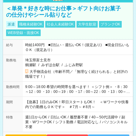
＜単発＊好きな時にお仕事＞ギフト向けお菓子
の仕分けやシール貼りなど
派遣
職種未経験OK
社会人未経験OK
大学生歓迎
ブランクOK
WEB登録・面接OK
時給1400円 ■日払い・週払いOK！(規定あり) ■現金日払いも
給与
ＯＫ（規定あり）
埼玉県富士見市
勤務地
鶴瀬駅
/
みずほ台駅
/
ふじみ野駅
大手物流会社（年齢不問／「無理なく続けられる」と好評の
職場です！）
9:00～18:00 希望の時間帯を選べます！ ＜シフト例＞ ・8：30
勤務時間
～12：00 ・10：00～19：00 ・17：00～22：00 ・13：00～
22：00 ・22：00～翌6：00 など
【急募】1日のみOK！即日スタートもOK！ ＜Ｗワークや扶養
期間
内での勤務もＯＫです＞ ＃7月～＃8月～
週1日からOK
/
日払いOK
/
履歴書不要
/
40～50代活躍中
/
副
特徴
業・WワークOK
/
シフト勤務
/
電話対応なし
/
パソコンスキル
不要