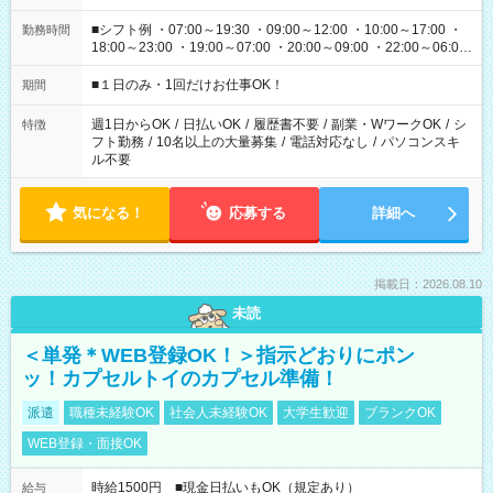
■シフト例 ・07:00～19:30 ・09:00～12:00 ・10:00～17:00 ・
勤務時間
18:00～23:00 ・19:00～07:00 ・20:00～09:00 ・22:00～06:00
etc ★最短で3時間で5,120円のお仕事から 15時間で2万円近く稼
げるお仕事も！ ご希望のお時間に合わせてご紹介！ ※シフトは
■１日のみ・1回だけお仕事OK！
期間
現場によって異なります。 ※勿論、休憩時間はあるのでご安心
ください！
週1日からOK
/
日払いOK
/
履歴書不要
/
副業・WワークOK
/
シ
特徴
フト勤務
/
10名以上の大量募集
/
電話対応なし
/
パソコンスキ
ル不要
気になる！
応募する
詳細へ
掲載日：2026.08.10
未読
＜単発＊WEB登録OK！＞指示どおりにポン
ッ！カプセルトイのカプセル準備！
派遣
職種未経験OK
社会人未経験OK
大学生歓迎
ブランクOK
WEB登録・面接OK
時給1500円 ■現金日払いもOK（規定あり）
給与