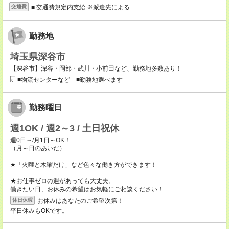
■ 交通費規定内支給 ※派遣先による
交通費
勤務地
埼玉県深谷市
【深谷市】深谷・岡部・武川・小前田など、勤務地多数あり！
■物流センターなど ■勤務地選べます
勤務曜日
週1OK / 週2～3 / 土日祝休
週0日～/月1日～OK！
（月～日のあいだ）
★「火曜と木曜だけ」など色々な働き方ができます！
★お仕事ゼロの週があっても大丈夫。
働きたい日、お休みの希望はお気軽にご相談ください！
お休みはあなたのご希望次第！
休日休暇
平日休みもOKです。