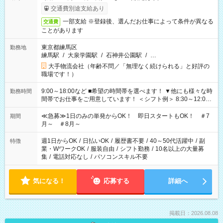
交通費別途支給あり
一部支給 ※登録後、選んだお仕事によって条件が異なる
交通費
ことがあります
東京都練馬区
勤務地
練馬駅
/
大泉学園駅
/
石神井公園駅
/
…
大手物流会社（年齢不問／「無理なく続けられる」と好評の
職場です！）
9:00～18:00など ■希望の時間帯を選べます！ ▼他にも様々な時
勤務時間
間帯でお仕事をご用意しています！ ＜シフト例＞ 8:30～12:00
17:00～22:00 13:00～22:00 22:00～翌6:00 など
≪急募≫1日のみの単発からOK！ 即日スタートもOK！ ＃7
期間
月～ ＃8月～
週1日からOK
/
日払いOK
/
履歴書不要
/
40～50代活躍中
/
副
特徴
業・WワークOK
/
服装自由
/
シフト勤務
/
10名以上の大量募
集
/
電話対応なし
/
パソコンスキル不要
気になる！
応募する
詳細へ
掲載日：2026.08.08