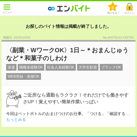
0
メニュー
気になる！
ログイン
お探しのバイト情報は掲載が終了しました。
掲載日 :2025
/
10
/
03
No.BAIT810173GT02
〈副業・WワークOK〉1日～＊おまんじゅう
など＊和菓子のしわけ
派遣
職種未経験OK
社会人未経験OK
大学生歓迎
ブランクOK
WEB登録・面接OK
ご近所なら通勤もラクラク！それだけでも働きやす
さUP！覚えやすい簡単作業いっぱい
今回はペットボトルのおまけつけのお仕事。「つける」「確認する
...
もっとみる