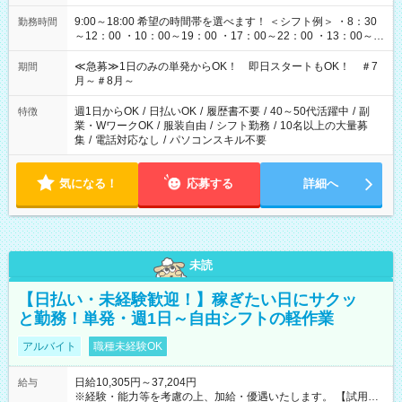
9:00～18:00 希望の時間帯を選べます！ ＜シフト例＞ ・8：30
勤務時間
～12：00 ・10：00～19：00 ・17：00～22：00 ・13：00～
22：00 ・22：00～翌6：00 など
≪急募≫1日のみの単発からOK！ 即日スタートもOK！ ＃7
期間
月～＃8月～
週1日からOK
/
日払いOK
/
履歴書不要
/
40～50代活躍中
/
副
特徴
業・WワークOK
/
服装自由
/
シフト勤務
/
10名以上の大量募
集
/
電話対応なし
/
パソコンスキル不要
気になる！
応募する
詳細へ
未読
【日払い・未経験歓迎！】稼ぎたい日にサクッ
と勤務！単発・週1日～自由シフトの軽作業
アルバイト
職種未経験OK
日給10,305円～37,204円
給与
※経験・能力等を考慮の上、加給・優遇いたします。 【試用期