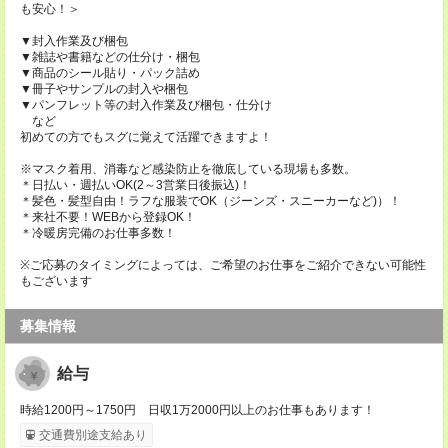
も安心！＞
▼封入作業及び梱包
▼雑誌や書籍などの仕分け・梱包
▼商品のシール貼り・パック詰め
▼冊子やサンプルの封入や梱包
▼パンフレット等の封入作業及び梱包・仕分け
など
初めての方でもスグに覚えて活躍できますよ！
※マスク着用、消毒など感染防止を徹底している現場も多数。
＊日払い・週払いOK(2～3営業日後振込)！
＊髪色・髪型自由！ラフな服装でOK（ジーンズ・スニーカーなど)）！
＊来社不要！WEBから登録OK！
＊冷暖房完備のお仕事多数！
※ご応募のタイミングによっては、ご希望のお仕事をご紹介できない可能性
もございます
募集情報
給与
時給1200円～1750円 日収1万2000円以上のお仕事もあります！
交通費別途支給あり