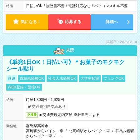
日払いOK
/
履歴書不要
/
電話対応なし
/
パソコンスキル不要
特徴
気になる！
応募する
詳細へ
掲載日：2026.08.10
未読
《単発1日OK！日払い可》＊お菓子のモクモク
シール貼り
派遣
職種未経験OK
社会人未経験OK
大学生歓迎
ブランクOK
WEB登録・面接OK
時給1,300円～1,625円
給与
交通費別途支給あり
■ 交通費規定内支給 ※派遣先による
交通費
群馬県高崎市
勤務地
高崎駅からバイク・車
/
北高崎駅からバイク・車
/
群馬八幡駅
からバイク・車
/
…