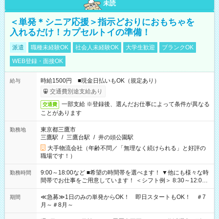
未読
＜単発＊シニア応援＞指示どおりにおもちゃを
入れるだけ！カプセルトイの準備！
派遣
職種未経験OK
社会人未経験OK
大学生歓迎
ブランクOK
WEB登録・面接OK
時給1500円 ■現金日払いもOK（規定あり）
給与
交通費別途支給あり
一部支給 ※登録後、選んだお仕事によって条件が異なる
交通費
ことがあります
東京都三鷹市
勤務地
三鷹駅
/
三鷹台駅
/
井の頭公園駅
大手物流会社（年齢不問／「無理なく続けられる」と好評の
職場です！）
9:00～18:00など ■希望の時間帯を選べます！ ▼他にも様々な時
勤務時間
間帯でお仕事をご用意しています！ ＜シフト例＞ 8:30～12:00
17:00～22:00 13:00～22:00 22:00～翌6:00 など
≪急募≫1日のみの単発からOK！ 即日スタートもOK！ ＃7
期間
月～＃8月～