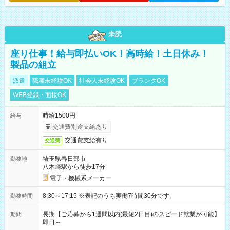
未読
座り仕事！給与即払いOK！高時給！土日休み！
製品の組立
派遣
職種未経験OK
社会人未経験OK
ブランクOK
WEB登録・面接OK
時給1500円
給与
交通費別途支給あり
交通費支給有り
交通費
埼玉県春日部市
勤務地
八木崎駅から徒歩17分
電子・機械系メーカー
8:30～17:15 ※表記のうち実働7時間30分です。
勤務時間
長期【ご応募から1週間以内(最短2日目)のスピード就業が可能】
期間
即日～