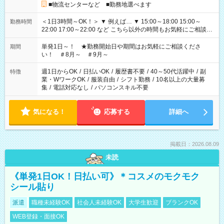
■物流センターなど ■勤務地選べます
＜1日3時間～OK！＞ ▼ 例えば… ▼ 15:00～18:00 15:00～
勤務時間
22:00 17:00～22:00 など こちら以外の時間もお気軽にご相談く
ださい！
単発1日～！ ★勤務開始日や期間はお気軽にご相談くださ
期間
い！ ＃8月～ ＃9月～
週1日からOK
/
日払いOK
/
履歴書不要
/
40～50代活躍中
/
副
特徴
業・WワークOK
/
服装自由
/
シフト勤務
/
10名以上の大量募
集
/
電話対応なし
/
パソコンスキル不要
気になる！
応募する
詳細へ
掲載日：2026.08.09
未読
《単発1日OK！日払い可》＊コスメのモクモク
シール貼り
派遣
職種未経験OK
社会人未経験OK
大学生歓迎
ブランクOK
WEB登録・面接OK