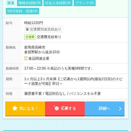
派遣
職種未経験OK
社会人未経験OK
ブランクOK
WEB登録・面接OK
時給1220円
給与
交通費別途支給あり
交通費支給有り
交通費
群馬県高崎市
勤務地
倉賀野駅から徒歩10分
食品関連企業
17:00～22:00 ※表記のうち実働5時間です。
勤務時間
1ヶ月以上3ヶ月未満【ご応募から1週間以内(最短2日目)のスピ
期間
ード就業が可能】即日～
履歴書不要
/
電話対応なし
/
パソコンスキル不要
特徴
気になる！
応募する
詳細へ