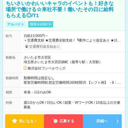
ちいさいかわいいキャラのイベントも！好きな
場所で働ける☆来社不要！働いたその日に給料
もらえる◎/T1
アルバイト
職種未経験OK
日給13,000円～
給与
＋交通費支給 ★交通費全額支給！ ┗案件により規定あり ★日払
いOK！（規定あり） ┗働いたその日に現金GET♪ お仕事後はコ
交通費別途支給あり
ンビニATMから 日払い分を引き落とせます！ 【試用期間】試
用期間なし
さいたま市大宮区
勤務地
埼玉県さいたま市大宮区錦町（最寄り駅：大宮駅）
株式会社ワンベルウッズ
勤務時間は指定なし
勤務時間
変形労働時間制 想定労働時間160時間/月 【シフト例】 ・8：00
～21：00
単発・1日のみOK
期間
週1日からOK / 日払いOK / 副業・WワークOK / 10名以上の大量
特徴
募集
気になる！
応募する
詳細へ