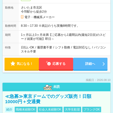
さいたま市北区
勤務地
今羽駅から徒歩2分
電子・機械系メーカー
8:30～17:30 ※表記のうち実働8時間です。
勤務時間
1ヶ月以上3ヶ月未満【ご応募から1週間以内(最短2日目)のスピ
期間
ード就業が可能】即日～
日払いOK
/
履歴書不要
/
シフト勤務
/
電話対応なし
/
パソコン
特徴
スキル不要
気になる！
応募する
詳細へ
掲載日：2026.08.10
未読
≪急募≫東京ドームでのグッズ販売！日額
10000円＋交通費
紹介
職種未経験OK
社会人未経験OK
大学生歓迎
ブランクOK