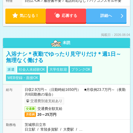
日払いOK
/
履歴書不要
/
電話対応なし
/
パソコンスキル不要
特徴
気になる！
応募する
詳細へ
掲載日：2026.08.04
未読
入浴ナシ＊夜勤でゆったり見守りだけ＊週1日～
無理なく働ける
派遣
社会人未経験OK
大学生歓迎
ブランクOK
WEB登録・面接OK
日収2.9万円～（日勤時給1650円） ■月収例23.7万円～（夜勤
給与
月8回勤務の場合）
交通費別途支給あり
交通費全額支給
交通費
20～25万円
月収例
茨城県日立市
勤務地
日立駅
/
常陸多賀駅
/
大甕駅
/
…