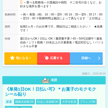
＜選べる勤務地＞介護施設や病院 ※ご自宅の近くなど、お
好きな場所を選べます！
＜例＞ 夜勤（例） 16：00～翌9：00 16：30～翌9：30 17：00
勤務時間
～翌10：00 ※勤務時間は施設によって異なります 「土日祝は休
みたい」 「しっかり稼ぎたい」 「もう少し遅い時間から始めた
い」など ご希望にあったお仕事をご案内いたします。 ※未経験
短期2ヵ月～のお仕事です。開始日はご相談ください！ ★急募
期間
の方の場合は1～2ヶ月間は日中での仕事を経験いただき、 お
です！
仕事に慣れてからの夜勤になります。 ★家庭の都合でお休みが
必要な場合も遠慮なくご相談ください。
週1日からOK
/
日払いOK
/
履歴書不要
/
40～50代活躍中
/
服装
特徴
自由
/
シフト勤務
/
10名以上の大量募集
/
電話対応なし
/
パソコ
ンスキル不要
気になる！
応募する
詳細へ
掲載日：2026.08.04
未読
《単発1日OK！日払い可》＊お菓子のモクモク
シール貼り
派遣
職種未経験OK
社会人未経験OK
大学生歓迎
ブランクOK