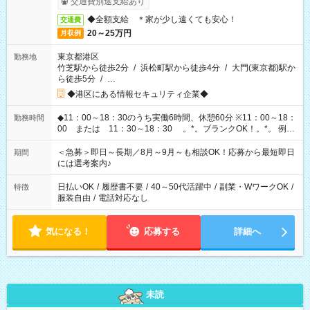
交通費別途支給あり
◆全額支給 ＊家が少し遠くても安心！
交通費
20～25万円
月収例
東京都港区
勤務地
竹芝駅から徒歩2分
/
浜松町駅から徒歩4分
/
大門(東京都)駅か
ら徒歩5分
/
…
◆港区にある情報セキュリティ企業◆
◆11：00～18：30のうち実働6時間、休憩60分 ※11：00～18：
勤務時間
00 または 11：30～18：30 。*。ブランクOK！。*。 例え
ば前職が、 在宅/財団法人/事務/コールセンター/受付/販売/カフェ
スタッフ スイーツ販売/ホテルフロント/化粧品販売/など 様々な
＜急募＞即日～長期／8月～9月～も相談OK！応募から最短即日
期間
業界から入社して活躍されています♪
には選考案内♪
日払いOK
/
履歴書不要
/
40～50代活躍中
/
副業・WワークOK
/
特徴
服装自由
/
電話対応なし
気になる！
応募する
詳細へ
未読