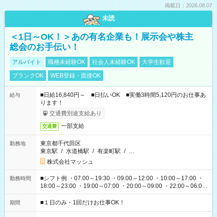
掲載日：2026.08.07
未読
＜1日～OK！＞あの有名企業も！展示会や株主
総会のお手伝い！
アルバイト
職種未経験OK
社会人未経験OK
大学生歓迎
ブランクOK
WEB登録・面接OK
■日給16,840円～ ■日払いOK ■実働3時間5,120円のお仕事あ
給与
ります！
交通費別途支給あり
一部支給
交通費
東京都千代田区
勤務地
東京駅
/
水道橋駅
/
有楽町駅
/
…
株式会社マッシュ
■シフト例 ・07:00～19:30 ・09:00～12:00 ・10:00～17:00 ・
勤務時間
18:00～23:00 ・19:00～07:00 ・20:00～09:00 ・22:00～06:00
etc ★最短で3時間で5,120円のお仕事から 15時間で2万円近く稼
げるお仕事も！ ご希望のお時間に合わせてご紹介！ ※シフトは
■１日のみ・1回だけお仕事OK！
期間
現場によって異なります。 ※勿論、休憩時間はあるのでご安心