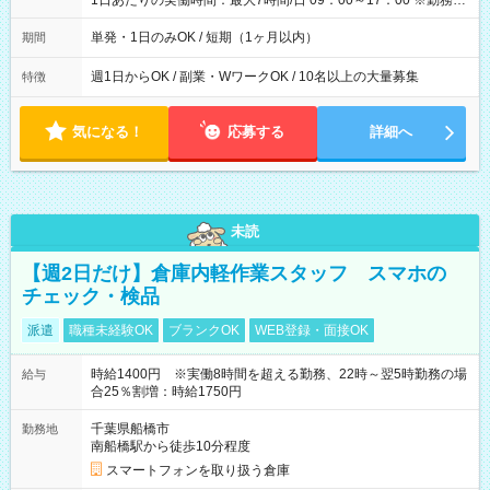
1日あたりの実働時間：最大7時間/日 09：00～17：00 ※勤務時
間は 試験により異なります。
単発・1日のみOK / 短期（1ヶ月以内）
期間
週1日からOK / 副業・WワークOK / 10名以上の大量募集
特徴
気になる！
応募する
詳細へ
未読
【週2日だけ】倉庫内軽作業スタッフ スマホの
チェック・検品
派遣
職種未経験OK
ブランクOK
WEB登録・面接OK
時給1400円 ※実働8時間を超える勤務、22時～翌5時勤務の場
給与
合25％割増：時給1750円
千葉県船橋市
勤務地
南船橋駅から徒歩10分程度
スマートフォンを取り扱う倉庫