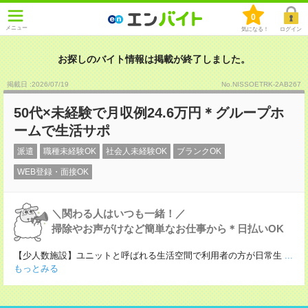
0
メニュー
気になる！
ログイン
お探しのバイト情報は掲載が終了しました。
掲載日 :2026
/
07
/
19
No.NISSOETRK-2AB267
50代×未経験で月収例24.6万円＊グループホ
ームで生活サポ
派遣
職種未経験OK
社会人未経験OK
ブランクOK
WEB登録・面接OK
＼関わる人はいつも一緒！／
掃除やお声がけなど簡単なお仕事から＊日払いOK
【少人数施設】ユニットと呼ばれる生活空間で利用者の方が日常生
...
もっとみる