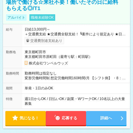
場所で働ける☆来社不要！働いたその日に給料
もらえる◎/T1
アルバイト
職種未経験OK
日給13,000円～
給与
＋交通費支給 ★交通費全額支給！ ┗案件により規定あり ★日払
いOK！（規定あり） ┗働いたその日に現金GET♪ お仕事後はコ
交通費別途支給あり
ンビニATMから 日払い分を引き落とせます！ 【試用期間】試
用期間なし
東京都町田市
勤務地
東京都町田市原町田（最寄り駅：町田駅）
株式会社ワンベルウッズ
勤務時間は指定なし
勤務時間
変形労働時間制 想定労働時間160時間/月 【シフト例】 ・8：00
～21：00
単発・1日のみOK
期間
週1日からOK / 日払いOK / 副業・WワークOK / 10名以上の大量
特徴
募集
気になる！
応募する
詳細へ