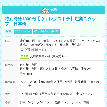
未読
特別時給1800円【ヴァレクストラ】短期スタッ
フ 日本橋
派遣
ブランクOK
WEB登録・面接OK
時給1800円 ※ご経験・スキルにより優遇 スマホでかんたんに
給与
前払いで給与が受け取れます（※上限、条件あり）
交通費別途支給あり
交通費全額支給（規定あり）
交通費
東京都中央区
勤務地
東京都中央区 東京メトロ 日本橋駅から直結（徒歩1分）
Valextra
10:00～20:00 実働7.5時間／休憩1.5時間 営業時間に合わせた
勤務時間
シフト制
3か月程度の短期予定 ※開始日はお気軽にご相談ください
期間
副業・WワークOK
/
シフト勤務
/
パソコンスキル不要
特徴