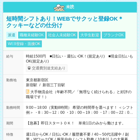
未読
短時間シフトあり！WEBでサクッと登録OK＊
クッキーなどの仕分け
派遣
職種未経験OK
社会人未経験OK
大学生歓迎
ブランクOK
WEB登録・面接OK
時給1500円 ■日払い・週払いOK！(規定あり) ■現金日払いも
給与
OK(規定あり)
交通費別途支給あり
東京都新宿区
勤務地
新宿駅
/
新宿三丁目駅
大手物流会社（年齢不問／「無理なく続けられる」と好評の
職場です！）
9:00～18:00（実動8時間） 希望の時間帯を選べます！ ＜シフト
勤務時間
例＞ ・8：30～12：00 ・10：00～19：00 ・17：00～22：00
・13：00～22：00 ・22：00～翌6：00 など
【急募】即日スタートＯＫ！ 単発1日のみから働けます。
期間
週1日からOK
/
日払いOK
/
履歴書不要
/
40～50代活躍中
/
副
特徴
業・WワークOK
/
服装自由
/
シフト勤務
/
10名以上の大量募