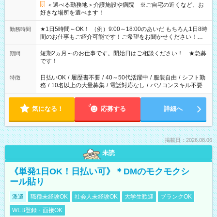
＜選べる勤務地＞介護施設や病院 ※ご自宅の近くなど、お
好きな場所を選べます！
★1日5時間～OK！ （例）9:00～18:00のあいだ もちろん1日8時
勤務時間
間のお仕事もご紹介可能です！ご希望をお聞かせください！★
家庭の都合でお休みが必要な場合も遠慮なくご相談ください。
※週最低15時間以上の勤務が必要です
短期2ヵ月～のお仕事です。開始日はご相談ください！ ★急募
期間
です！
日払いOK
/
履歴書不要
/
40～50代活躍中
/
服装自由
/
シフト勤
特徴
務
/
10名以上の大量募集
/
電話対応なし
/
パソコンスキル不要
気になる！
応募する
詳細へ
掲載日：2026.08.06
未読
《単発1日OK！日払い可》＊DMのモクモクシ
ール貼り
派遣
職種未経験OK
社会人未経験OK
大学生歓迎
ブランクOK
WEB登録・面接OK