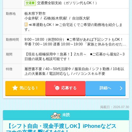
交通費全額支給（ガソリン代もOK！）
交通費
栃木県下野市
勤務地
小金井駅
/
石橋(栃木県)駅
/
自治医大駅
≪車通勤もOK！≫ご自宅近くでご希望の勤務地を紹介しま
す。
9:00～18:00（休憩60分） ■ご希望があれば下記シフトもOK！
勤務時間
早番 7:00～16:00 遅番 10:00～19:00 「家族と休みを合わせた
い」 「余裕を持って夕飯の準備がしたい」 「できれば残業はし
たくない」 など、ご希望を教えてくださいね。 ※Wワーク希望
【現在も積極採用中！急募！】2カ月～ ■ご応募から最短2～3
期間
の方へ 今ご覧のお仕事で希望する勤務時間と、もう1つのお仕事
日後の就業も相談可能です！
の勤務時間。 合計で週40時間を超える場合は応募できません。
履歴書不要
/
40～50代活躍中
/
服装自由
/
シフト勤務
/
10名以
特徴
上の大量募集
/
電話対応なし
/
パソコンスキル不要
気になる！
応募する
詳細へ
掲載日：2026.07.30
未読
【シフト自由・現金手渡しOK】iPhoneなどス