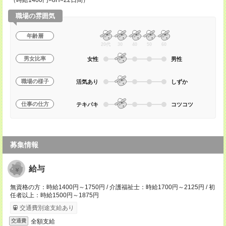
（時給1400円×8H×22日間）
職場の雰囲気
年齢層
20代
30
40
50
60
男女比率
女性
男性
職場の様子
活気あり
しずか
仕事の仕方
テキパキ
コツコツ
募集情報
給与
無資格の方：時給1400円～1750円 / 介護福祉士：時給1700円～2125円 / 初
任者以上：時給1500円～1875円
交通費別途支給あり
全額支給
交通費