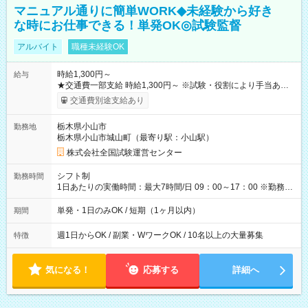
マニュアル通りに簡単WORK◆未経験から好き
な時にお仕事できる！単発OK◎試験監督
アルバイト
職種未経験OK
時給1,300円～
給与
★交通費一部支給 時給1,300円～ ※試験・役割により手当あり
※勤務回数により昇給あり 【即給（前払い）オプションあ
交通費別途支給あり
り！】 希望される場合、勤務から1週間ほどで給与の一部を受け
取れます。 ※手数料418円がかかります。 【過去試験日の収入
栃木県小山市
勤務地
例】 ・河合塾模擬試験 8:30～17:30（休憩1時間） 時給1,300円
栃木県小山市城山町（最寄り駅：小山駅）
×8時間＝日収10,400円＋交通費 ※当日の役割により時給＋100
円の場合あり ・国家試験 7:00～13:30（休憩なし） 時給1,300
株式会社全国試験運営センター
円（役割手当＋100円）×6時間＝日収8,400円＋交通費 【試用期
間】試用期間なし
シフト制
勤務時間
1日あたりの実働時間：最大7時間/日 09：00～17：00 ※勤務時
間は 試験により異なります。
単発・1日のみOK / 短期（1ヶ月以内）
期間
週1日からOK / 副業・WワークOK / 10名以上の大量募集
特徴
気になる！
応募する
詳細へ