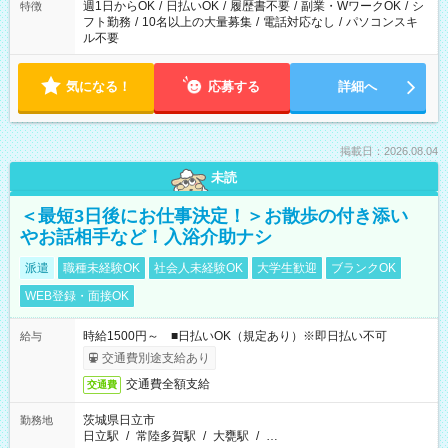
ください！
週1日からOK
/
日払いOK
/
履歴書不要
/
副業・WワークOK
/
シ
特徴
フト勤務
/
10名以上の大量募集
/
電話対応なし
/
パソコンスキ
ル不要
気になる！
応募する
詳細へ
掲載日：2026.08.04
未読
＜最短3日後にお仕事決定！＞お散歩の付き添い
やお話相手など！入浴介助ナシ
派遣
職種未経験OK
社会人未経験OK
大学生歓迎
ブランクOK
WEB登録・面接OK
時給1500円～ ■日払いOK（規定あり）※即日払い不可
給与
交通費別途支給あり
交通費全額支給
交通費
茨城県日立市
勤務地
日立駅
/
常陸多賀駅
/
大甕駅
/
…