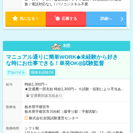
集
/
電話対応なし
/
パソコンスキル不要
気になる！
応募する
詳細へ
未読
マニュアル通りに簡単WORK◆未経験から好き
な時にお仕事できる！単発OK◎試験監督
アルバイト
職種未経験OK
時給1,300円～
給与
★交通費一部支給 時給1,300円～ ※試験・役割により手当あり
※勤務回数により昇給あり 【即給（前払い）オプションあ
交通費別途支給あり
り！】 希望される場合、勤務から1週間ほどで給与の一部を受け
取れます。 ※手数料418円がかかります。 【過去試験日の収入
栃木県宇都宮市
勤務地
例】 ・河合塾模擬試験 8:30～17:30（休憩1時間） 時給1,300円
栃木県宇都宮市川向町（最寄り駅：宇都宮駅）
×8時間＝日収10,400円＋交通費 ※当日の役割により時給＋100
円の場合あり ・国家試験 7:00～13:30（休憩なし） 時給1,300
株式会社全国試験運営センター
円（役割手当＋100円）×6時間＝日収8,400円＋交通費 【試用期
間】試用期間なし
シフト制
勤務時間