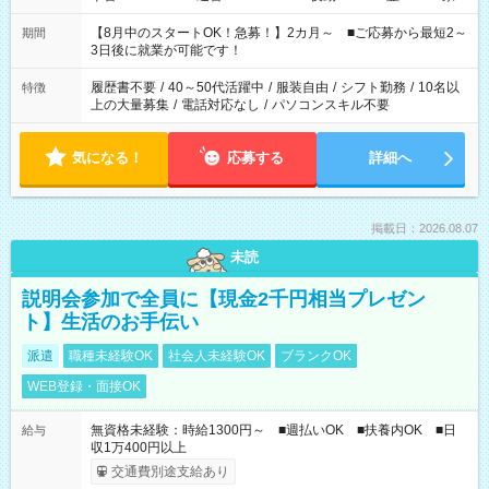
と休みを合わせたい」 「余裕を持って夕飯の準備がしたい」
「できれば残業はしたくない」 など、ご希望を教えてください
【8月中のスタートOK！急募！】2カ月～ ■ご応募から最短2～
期間
ね。 ※Wワーク希望の方へ 今ご覧のお仕事で希望する勤務時間
3日後に就業が可能です！
と、もう1つのお仕事の勤務時間。 合計で週40時間を超える場
合は応募できません。
履歴書不要
/
40～50代活躍中
/
服装自由
/
シフト勤務
/
10名以
特徴
上の大量募集
/
電話対応なし
/
パソコンスキル不要
気になる！
応募する
詳細へ
掲載日：2026.08.07
未読
説明会参加で全員に【現金2千円相当プレゼン
ト】生活のお手伝い
派遣
職種未経験OK
社会人未経験OK
ブランクOK
WEB登録・面接OK
無資格未経験：時給1300円～ ■週払いOK ■扶養内OK ■日
給与
収1万400円以上
交通費別途支給あり