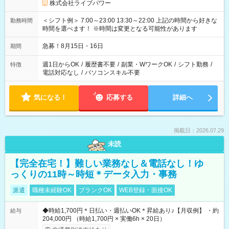
株式会社ライブパワー
＜シフト例＞ 7:00～23:00 13:30～22:00 上記の時間から好きな
勤務時間
時間を選べます！ ※時間は変更となる可能性があります
急募！8月15日・16日
期間
週1日からOK
/
履歴書不要
/
副業・WワークOK
/
シフト勤務
/
特徴
電話対応なし
/
パソコンスキル不要
気になる！
応募する
詳細へ
掲載日：2026.07.29
未読
【完全在宅！】難しい業務なし＆電話なし！ゆ
っくりの11時～時短＊データ入力・事務
派遣
職種未経験OK
ブランクOK
WEB登録・面接OK
◆時給1,700円＊日払い・週払いOK＊昇給あり♪【月収例】 ・約
給与
204,000円 （時給1,700円 × 実働6h × 20日）