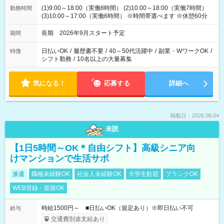
(1)9:00～18:00（実働8時間） (2)10:00～18:00（実働7時間）
勤務時間
(3)10:00～17:00（実働6時間） ※時間帯選べます ※休憩60分
長期 2026年9月スタート予定
期間
日払いOK
/
履歴書不要
/
40～50代活躍中
/
副業・WワークOK
/
特徴
シフト勤務
/
10名以上の大量募集
気になる！
応募する
詳細へ
掲載日：2026.08.04
未読
【1日5時間～OK＊自由シフト】高級シニア向
けマンションで生活サポ
派遣
職種未経験OK
社会人未経験OK
大学生歓迎
ブランクOK
WEB登録・面接OK
時給1500円～ ■日払いOK（規定あり）※即日払い不可
給与
交通費別途支給あり