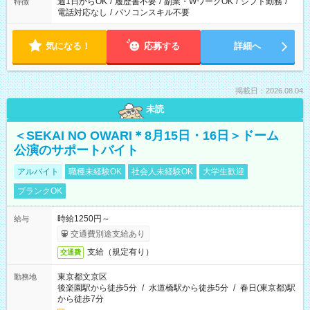
週1日からOK
/
履歴書不要
/
副業・WワークOK
/
シフト勤務
/
特徴
電話対応なし
/
パソコンスキル不要
気になる！
応募する
詳細へ
掲載日：2026.08.04
未読
＜SEKAI NO OWARI＊8月15日・16日＞ドーム
公演のサポートバイト
アルバイト
職種未経験OK
社会人未経験OK
大学生歓迎
ブランクOK
時給1250円～
給与
交通費別途支給あり
支給（規定有り）
交通費
東京都文京区
勤務地
後楽園駅から徒歩5分
/
水道橋駅から徒歩5分
/
春日(東京都)駅
から徒歩7分