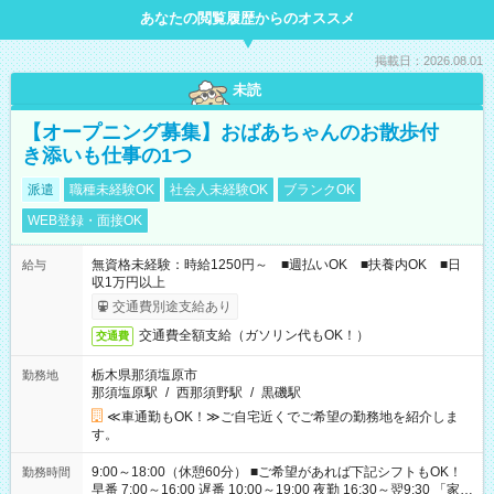
あなたの閲覧履歴からのオススメ
掲載日：2026.08.01
未読
【オープニング募集】おばあちゃんのお散歩付
き添いも仕事の1つ
派遣
職種未経験OK
社会人未経験OK
ブランクOK
WEB登録・面接OK
無資格未経験：時給1250円～ ■週払いOK ■扶養内OK ■日
給与
収1万円以上
交通費別途支給あり
交通費全額支給（ガソリン代もOK！）
交通費
栃木県那須塩原市
勤務地
那須塩原駅
/
西那須野駅
/
黒磯駅
≪車通勤もOK！≫ご自宅近くでご希望の勤務地を紹介しま
す。
9:00～18:00（休憩60分） ■ご希望があれば下記シフトもOK！
勤務時間
早番 7:00～16:00 遅番 10:00～19:00 夜勤 16:30～翌9:30 「家族