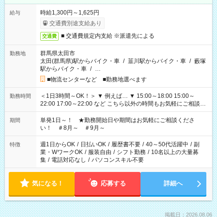
時給1,300円～1,625円
給与
交通費別途支給あり
■ 交通費規定内支給 ※派遣先による
交通費
群馬県太田市
勤務地
太田(群馬県)駅からバイク・車
/
韮川駅からバイク・車
/
藪塚
駅からバイク・車
/
…
■物流センターなど ■勤務地選べます
＜1日3時間～OK！＞ ▼ 例えば… ▼ 15:00～18:00 15:00～
勤務時間
22:00 17:00～22:00 など こちら以外の時間もお気軽にご相談く
ださい！
単発1日～！ ★勤務開始日や期間はお気軽にご相談くださ
期間
い！ ＃8月～ ＃9月～
週1日からOK
/
日払いOK
/
履歴書不要
/
40～50代活躍中
/
副
特徴
業・WワークOK
/
服装自由
/
シフト勤務
/
10名以上の大量募
集
/
電話対応なし
/
パソコンスキル不要
気になる！
応募する
詳細へ
掲載日：2026.08.06