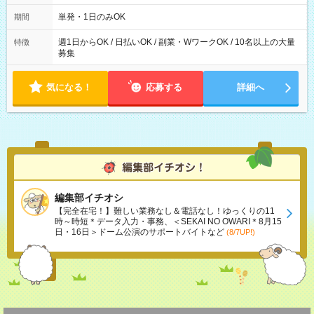
～21：00
単発・1日のみOK
期間
週1日からOK / 日払いOK / 副業・WワークOK / 10名以上の大量
特徴
募集
気になる！
応募する
詳細へ
編集部イチオシ
【完全在宅！】難しい業務なし＆電話なし！ゆっくりの11
時～時短＊データ入力・事務、＜SEKAI NO OWARI＊8月15
日・16日＞ドーム公演のサポートバイトなど
(8/7UP!)