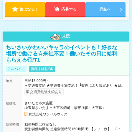
気になる！
応募する
詳細へ
未読
ちいさいかわいいキャラのイベントも！好きな
場所で働ける☆来社不要！働いたその日に給料
もらえる◎/T1
アルバイト
職種未経験OK
日給13,000円～
給与
＋交通費支給 ★交通費全額支給！ ┗案件により規定あり ★日払
いOK！（規定あり） ┗働いたその日に現金GET♪ お仕事後はコ
交通費別途支給あり
ンビニATMから 日払い分を引き落とせます！ 【試用期間】試
用期間なし
さいたま市大宮区
勤務地
埼玉県さいたま市大宮区錦町（最寄り駅：大宮駅）
株式会社ワンベルウッズ
勤務時間は指定なし
勤務時間
変形労働時間制 想定労働時間160時間/月 【シフト例】 ・8：00