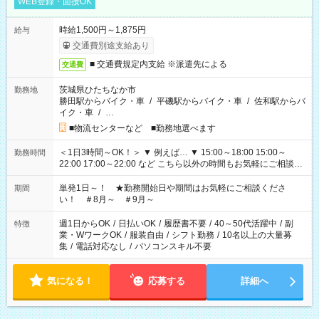
WEB登録・面接OK
時給1,500円～1,875円
給与
交通費別途支給あり
■ 交通費規定内支給 ※派遣先による
交通費
茨城県ひたちなか市
勤務地
勝田駅からバイク・車
/
平磯駅からバイク・車
/
佐和駅からバ
イク・車
/
…
■物流センターなど ■勤務地選べます
＜1日3時間～OK！＞ ▼ 例えば… ▼ 15:00～18:00 15:00～
勤務時間
22:00 17:00～22:00 など こちら以外の時間もお気軽にご相談く
ださい！
単発1日～！ ★勤務開始日や期間はお気軽にご相談くださ
期間
い！ ＃8月～ ＃9月～
週1日からOK
/
日払いOK
/
履歴書不要
/
40～50代活躍中
/
副
特徴
業・WワークOK
/
服装自由
/
シフト勤務
/
10名以上の大量募
集
/
電話対応なし
/
パソコンスキル不要
気になる！
応募する
詳細へ