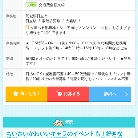
交通費全額支給
交通費
茨城県日立市
勤務地
日立駅
/
常陸多賀駅
/
大甕駅
/
…
＜選べる勤務地＞シニア向けマンション ※他にもさまざま
な施設をご紹介できます！
★1日5時間～OK！ （例）9:00～18:00で好きな時間に勤務可
勤務時間
能！ ＞シフト例 9時～14時 11時～15時 13時～18時など ご自身
のご都合に合わせて勤務時間をご相談ください！ ★家庭の都合
でお休みや時間の調整が必要な場合も遠慮なくご相談くださ
短期2ヵ月～のお仕事です。開始日はご相談ください！ ★急募
期間
い。
です！
日払いOK
/
履歴書不要
/
40～50代活躍中
/
服装自由
/
シフト勤
特徴
務
/
10名以上の大量募集
/
電話対応なし
/
パソコンスキル不要
気になる！
応募する
詳細へ
未読
ちいさいかわいいキャラのイベントも！好きな