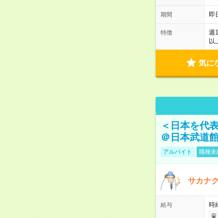
即
期間
週
特徴
以
気に
＜日本を代
＠日本武道
アルバイト
職種未
サカナク
時
給与