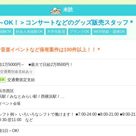
未読
～OK！＞コンサートなどのグッズ販売スタッフ＊
経験OK
社会人未経験OK
大学生歓迎
ブランクOK
WEB登録・面接OK
音楽イベントなど保有案件は100件以上！！＊
給1万5000円～ ■最大で日給2万8500円！
交通費別途支給あり
交通費規定支給
通費
浜市西区
浜駅
/
みなとみらい駅
/
西横浜駅
/
…
イベント会場
フト例＞ いろいろなシフトで働けます！ ■7:00-24:00 ■8:00-21:00 ■9:00-21:00
0:30-翌11:00 など
発1日～OK!