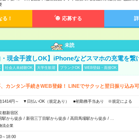
要
なる！
応募する
詳
未読
・現金手渡しOK】iPhoneなどスマホの充電を繋
K
社会人未経験OK
大学生歓迎
ブランクOK
WEB登録・面接OK
、カンタン手続きWEB登録！ LINEでサクッと翌日振り込み
給1414円～ ▼日払いOK（規定あり） ■初勤務手当あり ※規定による
京都新宿区
宿駅から徒歩
/
新宿三丁目駅から徒歩
/
高田馬場駅から徒歩
/
…
物流企業
00～18:00