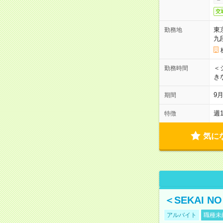
交
東
勤務地
九
＜シ
勤務時間
き
9
期間
週
特徴
気に
＜SEKAI 
アルバイト
職種未