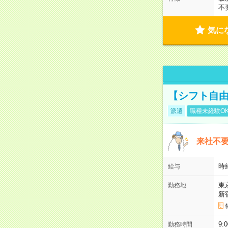
不
気に
【シフト自由
派遣
職種未経験O
来社不要
時
給与
東
勤務地
新
9:
勤務時間