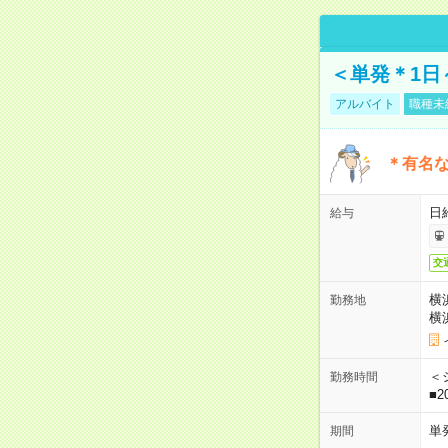
＜単発＊1日
アルバイト
職種未
＊有名な
日
給与
交
横
勤務地
横
＜シ
勤務時間
■2
単
期間