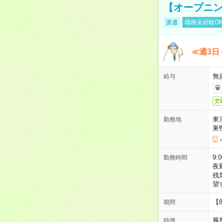
【オープニン
派遣
職種未経験O
≪週3日
無
給与
交
東
勤務地
巣
9:
勤務時間
夜
残
望
【
期間
履
特徴