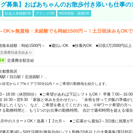
グ募集】おばあちゃんのお散歩付き添いも仕事の
K
社会人未経験OK
ブランクOK
WEB登録・面接OK
～OK≫無資格・未経験でも時給1500円～！土日祝休みもOK
資格未経験：時給1500円～ ■週払いOK ■扶養内OK ■日収1万2000円以上
交通費別途支給あり
交通費全額支給
通費
京都豊島区
鴨駅
/
目白駅
/
北池袋駅
/
…
≪自宅からドアtoドアで30分以内！≫ご希望の勤務地を紹介します。
00～18:00（休憩60分） ■ご希望があれば下記シフトもOK！ 早番 7:00～16:00 遅
勤 16:30～翌9:30 「家族と休みを合わせたい」 「余裕を持って夕飯の準備
業はしたくない」 など、ご希望を教えてくださいね。 ※Wワーク希望の方へ
する勤務時間と、もう1つのお仕事の勤務時間。 合計で週40時間を超える場
8月中のスタートOK！急募！】2カ月～ ■ご応募から最短2～3日後に就業が
歴書不要
/
40～50代活躍中
/
服装自由
/
シフト勤務
/
10名以上の大量募集
/
電話対応