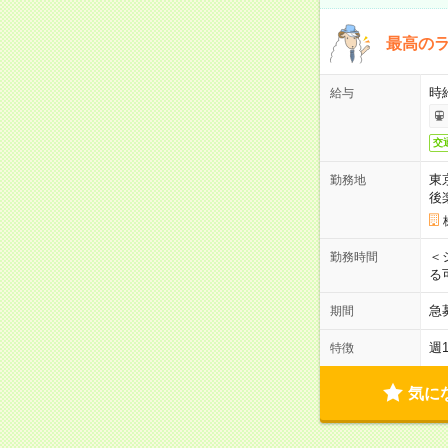
最高のラ
時
給与
交
東
勤務地
後
＜
勤務時間
る
急
期間
週
特徴
気に