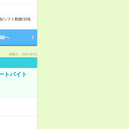
由
/
シフト勤務
/
10名
細へ
掲載日：2026.08.03
ートバイト