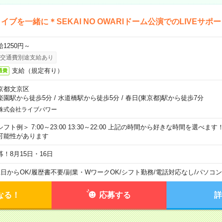
イブを一緒に＊SEKAI NO OWARIドーム公演でのLIVEサポ
給1250円～
交通費別途支給あり
支給（規定有り）
通費
京都文京区
楽園駅から徒歩5分
/
水道橋駅から徒歩5分
/
春日(東京都)駅から徒歩7分
株式会社ライブパワー
シフト例＞ 7:00～23:00 13:30～22:00 上記の時間から好きな時間を選べま
可能性があります
募！8月15日・16日
1日からOK
/
履歴書不要
/
副業・WワークOK
/
シフト勤務
/
電話対応なし
/
パソコン
なる！
応募する
詳