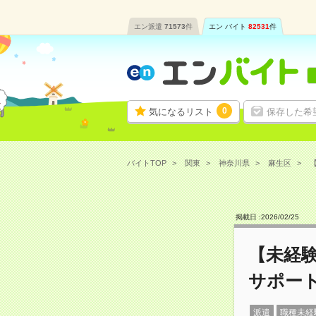
エン派遣
71573
件
エン バイト
82531
件
0
気になるリスト
保存した希
バイトTOP
関東
神奈川県
麻生区
掲載日 :
2026
/
02
/
25
【未経
サポー
派遣
職種未経