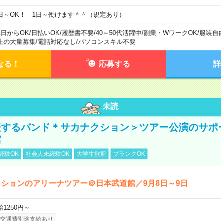
日～OK！ 1日～働けます＾＾（規定あり）
1日からOK
/
日払いOK
/
履歴書不要
/
40～50代活躍中
/
副業・WワークOK
/
服装自
上の大量募集
/
電話対応なし
/
パソコンスキル不要
なる！
応募する
詳
未読
表するバンド＊サカナクション＞ツアー公演のサポ
館
経験OK
社会人未経験OK
大学生歓迎
ブランクOK
ションのアリーナツアー＠日本武道館／9月8日～9日
給1250円～
交通費別途支給あり