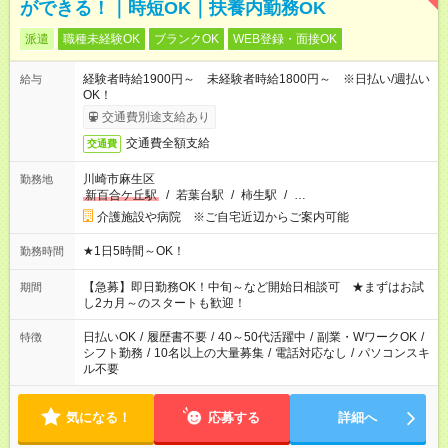
ができる！｜時短OK｜扶養内勤務OK
派遣
職種未経験OK
ブランクOK
WEB登録・面接OK
経験者時給1900円～ 未経験者時給1800円～ ※日払い/週払い
給与
OK！
交通費別途支給あり
交通費全額支給
交通費
川崎市麻生区
勤務地
新百合ケ丘駅
/
若葉台駅
/
柿生駅
/
…
介護施設や病院 ※ご自宅近辺からご案内可能
★1日5時間～OK！
勤務時間
【急募】即日勤務OK！中旬～など開始日相談可 ★まずはお試
期間
し2カ月～のスタートも歓迎！
日払いOK
/
履歴書不要
/
40～50代活躍中
/
副業・WワークOK
/
特徴
シフト勤務
/
10名以上の大量募集
/
電話対応なし
/
パソコンスキ
ル不要
気になる！
応募する
詳細へ