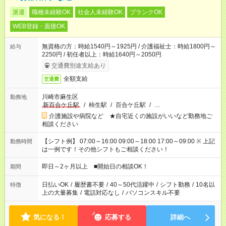
派遣
職種未経験OK
社会人未経験OK
ブランクOK
WEB登録・面接OK
無資格の方：時給1540円～1925円 / 介護福祉士：時給1800円～
給与
2250円 / 初任者以上：時給1640円～2050円
交通費別途支給あり
全額支給
交通費
川崎市麻生区
勤務地
新百合ケ丘駅
/
柿生駅
/
百合ケ丘駅
/
…
介護施設や病院など ★自宅近くの施設がいいなど勤務地ご
相談ください
【シフト例】 07:00～16:00 09:00～18:00 17:00～09:00 ※ 上記
勤務時間
は一例です！その他シフトもご相談ください！
即日～2ヶ月以上 ■開始日の相談OK！
期間
日払いOK
/
履歴書不要
/
40～50代活躍中
/
シフト勤務
/
10名以
特徴
上の大量募集
/
電話対応なし
/
パソコンスキル不要
気になる！
応募する
詳細へ