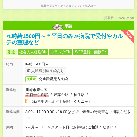
掲載元企業名
ケアスタッフィング株式会社
掲載日：2026.08.05
未読
NEW
≪時給1500円～＊平日のみ≫病院で受付やカル
テの整理など
派遣
社会人未経験OK
ブランクOK
WEB登録・面接OK
時給1500円～
給与
交通費別途支給あり
交通費規定内支給
交通費
川崎市麻生区
勤務地
新百合ケ丘駅
/
若葉台駅
/
柿生駅
/
…
【勤務地選べます】病院・クリニック
8:00～17:00 9:00～18:00など ※ご希望の時間帯をご相談くださ
勤務時間
い。
2ヶ月～OK ※スタート日はお気軽にご相談ください！
期間