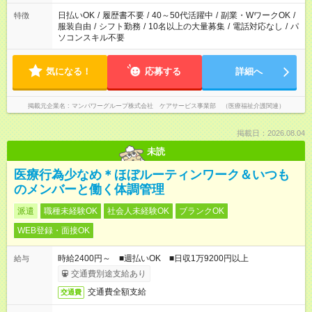
短時間・短期間の就業はご案内が難しい場合があります
日払いOK
/
履歴書不要
/
40～50代活躍中
/
副業・WワークOK
/
特徴
服装自由
/
シフト勤務
/
10名以上の大量募集
/
電話対応なし
/
パ
ソコンスキル不要
気になる！
応募する
詳細へ
掲載元企業名
マンパワーグループ株式会社 ケアサービス事業部 （医療福祉介護関連）
掲載日：2026.08.04
未読
医療行為少なめ＊ほぼルーティンワーク＆いつも
のメンバーと働く体調管理
派遣
職種未経験OK
社会人未経験OK
ブランクOK
WEB登録・面接OK
時給2400円～ ■週払いOK ■日収1万9200円以上
給与
交通費別途支給あり
交通費全額支給
交通費