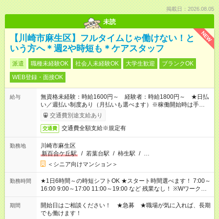
掲載日：2026.08.05
未読
NEW
【川崎市麻生区】フルタイムじゃ働けない！と
いう方へ＊週2や時短も＊ケアスタッフ
派遣
職種未経験OK
社会人未経験OK
大学生歓迎
ブランクOK
WEB登録・面接OK
無資格未経験：時給1600円～ 経験者：時給1800円～ ★日払
給与
い／週払い制度あり（月払いも選べます）※稼働開始時は手続き
完了次第のお支払いとなります。
交通費別途支給あり
交通費全額支給※規定有
交通費
川崎市麻生区
勤務地
新百合ケ丘駅
/
若葉台駅
/
柿生駅
/
…
＜シニア向けマンション＞
★1日6時間～の時短シフトOK ★スタート時間選べます！ 7:00～
勤務時間
16:00 9:00～17:00 11:00～19:00 など 残業なし！ ※Wワークの
場合、他のお仕事と合わせ週40時間超の就業はご案内できませ
ん ※法令に基づき、週20時間以上勤務は社会保険への加入対象
開始日はご相談ください！ ★急募 ★職場が気に入れば、長期
期間
となります ※労働者派遣法（日雇い派遣の原則禁止）により、
でも働けます！