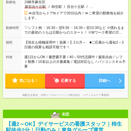
川崎市麻生区
勤務地
新百合ケ丘駅
/
柿生駅
/
百合ケ丘駅
/
…
≪自宅からドアtoドアで30分以内！≫ご希望の勤務地を紹介
します。
▽シフト例 ・16:30～翌9:30 ・16:30～翌10:30など ※慣れるま
勤務時間
での最初のうちは日勤からのスタート！ ※Wワーク希望の方へ
今ご覧のお仕事で希望する勤務時間と、もう1つのお仕事の勤務
時間。 合計で週40時間を超える場合は応募できません。
【現在も積極採用中！急募！】2カ月～ ■ご応募から最短2～3
期間
日後の就業も相談可能です！
週1日からOK
/
履歴書不要
/
40～50代活躍中
/
服装自由
/
シフ
特徴
ト勤務
/
10名以上の大量募集
/
電話対応なし
/
パソコンスキル不
要
気になる！
応募する
詳細へ
掲載元企業名
日研トータルソーシング株式会社 メディカルケア事業部
未読
【週2～OK】デイサービスの看護スタッフ｜柿生
駅徒歩2分｜日勤のみ｜東急グループ運営