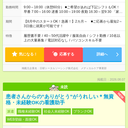
9:00～18:00（休憩60分） ■ご希望があれば下記シフトもOK！
勤務時間
早番 7:00～16:00 遅番 10:00～19:00 夜勤 16:30～翌9:30 「家族
と休みを合わせたい」 「余裕を持って夕飯の準備がしたい」
「できれば残業はしたくない」 など、ご希望を教えてください
【8月中のスタートOK！急募！】2カ月～ ■ご応募から最短2～
期間
ね。 ※Wワーク希望の方へ 今ご覧のお仕事で希望する勤務時間
3日後に就業が可能です！
と、もう1つのお仕事の勤務時間。 合計で週40時間を超える場
合は応募できません。
履歴書不要
/
40～50代活躍中
/
服装自由
/
シフト勤務
/
10名以
特徴
上の大量募集
/
電話対応なし
/
パソコンスキル不要
気になる！
応募する
詳細へ
掲載元企業名
日研トータルソーシング株式会社 メディカルケア事業部
掲載日：2026.08.07
未読
NEW
患者さんからの”ありがとう”がうれしい＊無資
格・未経験OKの看護助手
派遣
職種未経験OK
社会人未経験OK
ブランクOK
WEB登録・面接OK