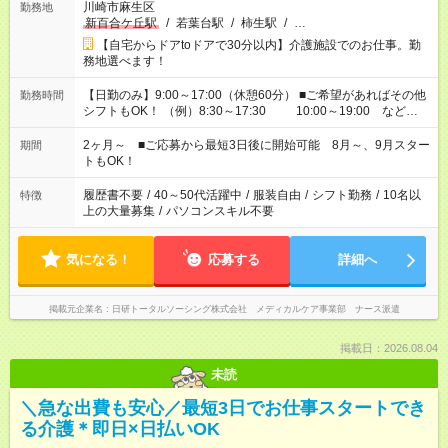
川崎市麻生区
勤務地
新百合ケ丘駅
/
若葉台駅
/
柿生駅
/
…
【自宅からドアtoドアで30分以内】介護施設でのお仕事。勤
務地選べます！
【日勤のみ】9:00～17:00（休憩60分） ■ご希望があればその他
勤務時間
シフトもOK！ （例）8:30～17:30 10:00～19:00 など
「家族とお休みを合わせたい」 「できれば残業はしたくない」
など、あなたのご希望に沿ったお仕事をご紹介します！ ※Wワ
2ヶ月～ ■ご応募から最短3日後に開始可能 8月～、9月スター
期間
ーク希望の方へ 今ご覧のお仕事で希望する勤務時間と、もう1つ
トもOK！
のお仕事の勤務時間。 合計で週40時間を超える場合は応募でき
ません
履歴書不要
/
40～50代活躍中
/
服装自由
/
シフト勤務
/
10名以
特徴
上の大量募集
/
パソコンスキル不要
気になる！
応募する
詳細へ
掲載元企業名
日研トータルソーシング株式会社 メディカルケア事業部 ナース派遣
掲載日：2026.08.04
未読
＼急な出費も安心／最短3日でお仕事スタートでき
る介護＊即日×日払いOK