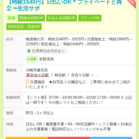
NEW
【時給1540円】日払いOK＊プライベートと両
立⇒生活サポ
派遣
職種未経験OK
社会人未経験OK
ブランクOK
WEB登録・面接OK
無資格の方：時給1540円～1925円 / 介護福祉士：時給1800円～
給与
2250円 / 初任者以上：時給1640円～2050円
交通費別途支給あり
全額支給
交通費
川崎市麻生区
勤務地
新百合ケ丘駅
/
柿生駅
/
百合ケ丘駅
/
…
介護施設 ★自宅近くの施設など、ご希望に合わせてご紹介
いたします！
【シフト例】 07:00～16:00 09:00～18:00 17:00～09:00 ※ 上記
勤務時間
は一例です！その他シフトもご相談ください！
即日～2ヶ月以上
期間
日払いOK
/
履歴書不要
/
40～50代活躍中
/
シフト勤務
/
10名以
特徴
上の大量募集
/
電話対応なし
/
パソコンスキル不要