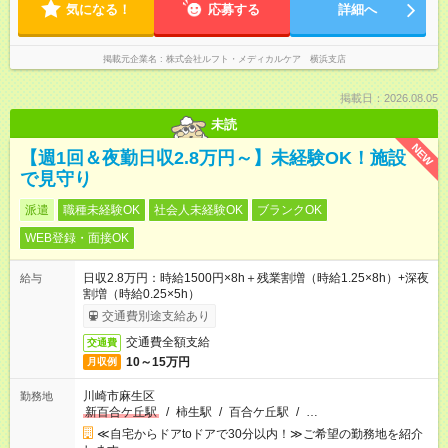
気になる！
応募する
詳細へ
掲載元企業名
株式会社ルフト・メディカルケア 横浜支店
掲載日：2026.08.05
未読
NEW
【週1回＆夜勤日収2.8万円～】未経験OK！施設
で見守り
派遣
職種未経験OK
社会人未経験OK
ブランクOK
WEB登録・面接OK
日収2.8万円：時給1500円×8h＋残業割増（時給1.25×8h）+深夜
給与
割増（時給0.25×5h）
交通費別途支給あり
交通費全額支給
交通費
10～15万円
月収例
川崎市麻生区
勤務地
新百合ケ丘駅
/
柿生駅
/
百合ケ丘駅
/
…
≪自宅からドアtoドアで30分以内！≫ご希望の勤務地を紹介