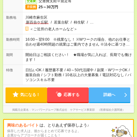
交通費支給※規定有
交通費
25～30万円
月収例
川崎市麻生区
勤務地
新百合ケ丘駅
/
若葉台駅
/
柿生駅
/
…
＜ご近所の老人ホームなど＞
16:00～翌9:00 ※残業なし！ ※Wワークの場合、他のお仕事と
勤務時間
合わせ週40時間超の就業はご案内できません ※法令に基づき、
週20時間以上勤務は社会保険への加入対象となります ※労働者
派遣法（日雇い派遣の原則禁止）により、短時間・短期間の就
開始日はご相談ください！ ★職場が気に入れば、長期でも働け
期間
業はご案内が難しい場合があります
ます！
日払いOK
/
履歴書不要
/
40～50代活躍中
/
副業・WワークOK
/
特徴
服装自由
/
シフト勤務
/
10名以上の大量募集
/
電話対応なし
/
パ
ソコンスキル不要
気になる！
応募する
詳細へ
掲載元企業名
マンパワーグループ株式会社 ケアサービス事業部 （医療福祉介護関連）
興味のあるバイト
は、とりあえず保存しよう♪
保存した求人は、後からまとめて応募できるよ。
企業からアプローチが届くことも！