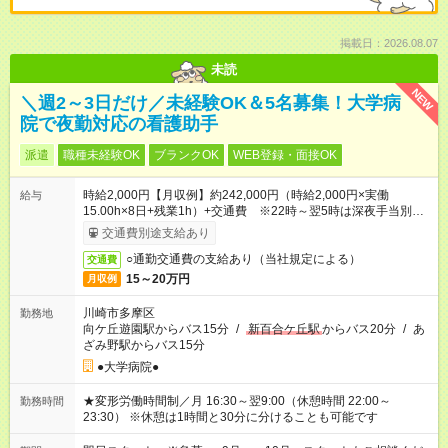
掲載日：2026.08.07
未読
NEW
＼週2～3日だけ／未経験OK＆5名募集！大学病
院で夜勤対応の看護助手
派遣
職種未経験OK
ブランクOK
WEB登録・面接OK
時給2,000円【月収例】約242,000円（時給2,000円×実働
給与
15.00h×8日+残業1h）+交通費 ※22時～翌5時は深夜手当別途
あり
交通費別途支給あり
○通勤交通費の支給あり（当社規定による）
交通費
15～20万円
月収例
川崎市多摩区
勤務地
向ケ丘遊園駅からバス15分
/
新百合ケ丘駅
からバス20分
/
あ
ざみ野駅からバス15分
●大学病院●
★変形労働時間制／月 16:30～翌9:00（休憩時間 22:00～
勤務時間
23:30） ※休憩は1時間と30分に分けることも可能です