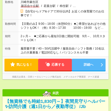
川崎市麻生区
勤務地
新百合ケ丘駅
/
若葉台駅
/
柿生駅
/
…
【自宅からドアtoドアで30分以内】お近くの保育園でのお仕
事です！
【日勤のみ】9:00～18:00（休憩60分） ■ご希望があればその他
勤務時間
シフトもOK！ （例）8:30～17:30 10:00～19:00 など
「家族とお休みを合わせたい」 「余裕を持って夕飯の準備がし
たい」 「できれば残業はしたくない」 など、ご希望があれば教
2ヶ月～ ■ご応募から最短3日後に開始可能 9月～、10月スタ
期間
えてくださいね。 ※Wワーク希望の方へ 今ご覧のお仕事で希望
ートもOK！
する勤務時間と、もう1つのお仕事の勤務時間。 合計で週40時
間を超える場合は応募できません
履歴書不要
/
40～50代活躍中
/
服装自由
/
シフト勤務
/
10名以
特徴
上の大量募集
/
電話対応なし
/
パソコンスキル不要
気になる！
応募する
詳細へ
掲載元企業名
日研トータルソーシング株式会社 メディカルケア事業部 ナース派遣
未読
【無資格でも時給1,830円～】夜間見守りヘルパー
✨訪問介護（週1日から／夜勤専従） /Jb