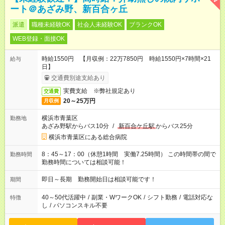
ート＠あざみ野、新百合ヶ丘
派遣
職種未経験OK
社会人未経験OK
ブランクOK
WEB登録・面接OK
時給1550円 【月収例：22万7850円 時給1550円×7時間×21
給与
日】
交通費別途支給あり
実費支給 ※弊社規定あり
交通費
20～25万円
月収例
横浜市青葉区
勤務地
あざみ野駅からバス10分
/
新百合ケ丘駅
からバス25分
横浜市青葉区にある総合病院
8：45～17：00（休憩1時間 実働7.25時間） この時間帯の間で
勤務時間
勤務時間については相談可能！
即日～長期 勤務開始日は相談可能です！
期間
40～50代活躍中
/
副業・WワークOK
/
シフト勤務
/
電話対応な
特徴
し
/
パソコンスキル不要