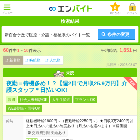
0
メニュー
気になる！
ログイン
検索結果
条件の変更
新百合ケ丘で医療・介護・福祉系のバイト一覧
60
1,651
件中
1
～
50
件表示
平均時給:
円
新着順
時給順
人気順
掲載日：2026.08.07
未読
NEW
夜勤＝待機多め！？【週2日で月収25.9万円】介
護スタッフ＊日払いOK!
派遣
社会人未経験OK
大学生歓迎
ブランクOK
WEB登録・面接OK
経験者時給1800円～（夜勤時給2250円～）★日収3万2400円以
給与
上★日払い／週払い制度あり（月払いも選べます）※稼働開始時
は手続き完了次第のお支払いとなります。
交通費別途支給あり