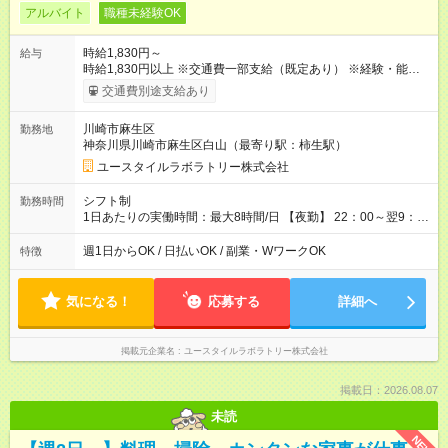
アルバイト
職種未経験OK
時給1,830円～
給与
時給1,830円以上 ※交通費一部支給（既定あり） ※経験・能力を
考慮して決定します 【収入例】 週1回勤務の場合：1,830円×8時
交通費別途支給あり
間×4回=5万8,560円 週3回勤務の場合：1,830円×8時間×12回
=17万5,680円 【試用期間】試用期間あり 試用期間の長さ：2ヶ
川崎市麻生区
勤務地
月 ※ 雇用形態と給与に、本採用時と異なる部分があります。 雇
神奈川県川崎市麻生区白山（最寄り駅：柿生駅）
用形態：本採用時と同じです。 給与：時給 1,660円以上
ユースタイルラボラトリー株式会社
シフト制
勤務時間
1日あたりの実働時間：最大8時間/日 【夜勤】 22：00～翌9：
00 ※週1日～OK ／ 夜勤専従 ＊＊ 勤務時間例 ＊＊ ■22時か
ら翌7時 ■23時から翌8時 ■24時から翌9時 など ※上記の時間
週1日からOK / 日払いOK / 副業・WワークOK
特徴
内で8時間勤務（休憩1時間）ご利用者様により、時間は異なり
ます。 ※曜日固定（毎週同じ曜日での勤務となります）
気になる！
応募する
詳細へ
掲載元企業名
ユースタイルラボラトリー株式会社
掲載日：2026.08.07
未読
NEW