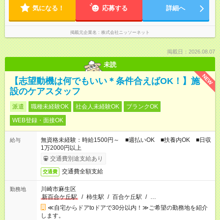
気になる！
応募する
詳細へ
掲載元企業名
株式会社ニッソーネット
掲載日：2026.08.07
未読
NEW
【志望動機は何でもいい＊条件合えばOK！】施
設のケアスタッフ
派遣
職種未経験OK
社会人未経験OK
ブランクOK
WEB登録・面接OK
無資格未経験：時給1500円～ ■週払いOK ■扶養内OK ■日収
給与
1万2000円以上
交通費別途支給あり
交通費全額支給
交通費
川崎市麻生区
勤務地
新百合ケ丘駅
/
柿生駅
/
百合ケ丘駅
/
…
≪自宅からドアtoドアで30分以内！≫ご希望の勤務地を紹介
します。