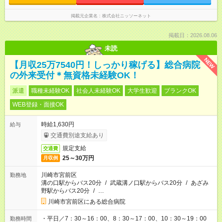
掲載元企業名
株式会社ニッソーネット
掲載日：2026.08.06
未読
NEW
【月収25万7540円！しっかり稼げる】総合病院
の外来受付＊無資格未経験OK！
派遣
職種未経験OK
社会人未経験OK
大学生歓迎
ブランクOK
WEB登録・面接OK
時給1,630円
給与
交通費別途支給あり
規定支給
交通費
25～30万円
月収例
川崎市宮前区
勤務地
溝の口駅からバス20分
/
武蔵溝ノ口駅からバス20分
/
あざみ
野駅からバス20分
/
…
川崎市宮前区にある総合病院
・平日／7：30～16：00、8：30～17：00、10：30～19：00
勤務時間