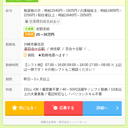
無資格の方：時給1540円～1925円 / 介護福祉士：時給1800円～
給与
2250円 / 初任者以上：時給1640円～2050円
交通費別途支給あり
全額支給
交通費
25～30万円
月収例
川崎市麻生区
勤務地
新百合ケ丘駅
/
柿生駅
/
百合ケ丘駅
/
…
病院 ★勤務地選べます！
【シフト例】 07:00～16:00 09:00～18:00 17:00～09:00 ※ 上記
勤務時間
は一例です！その他シフトもご相談ください！
即日～2ヶ月以上
期間
日払いOK
/
履歴書不要
/
40～50代活躍中
/
シフト勤務
/
10名以
特徴
上の大量募集
/
電話対応なし
/
パソコンスキル不要
気になる！
応募する
詳細へ
掲載元企業名
株式会社ニッソーネット