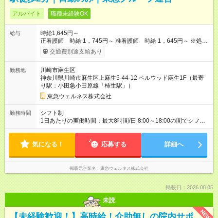
アルバイト
職種未経験OK
時給1,645円～
給与
正看護師 時給 1，745円～ 准看護師 時給 1，645円～ ※処遇
改善加算手当等を含む 【試用期間】試用期間あり 試用期間の長
交通費別途支給あり
さ：3ヶ月 雇用形態、給与は本採用時と同じです。
川崎市麻生区
勤務地
神奈川県川崎市麻生区上麻生5-44-12 ベルウッド麻生1F（最寄
り駅：小田急小田原線「柿生駅」）
東急ウェルネス株式会社
シフト制
勤務時間
1日あたりの実働時間：最大8時間/日 8:00～18:00の間でシフト
制 【日勤シフト例】 8:00～17:00 8:30～17:30 9:00～18:00
（実働8時間／休憩1時間） ※1日4時間～短時間勤務も相談可能
気になる！
応募する
詳細へ
掲載元企業名
東急ウェルネス株式会社
掲載日：2026.08.05
未読
NEW
【未経験歓迎！】高時給！介助無しの院内サポ