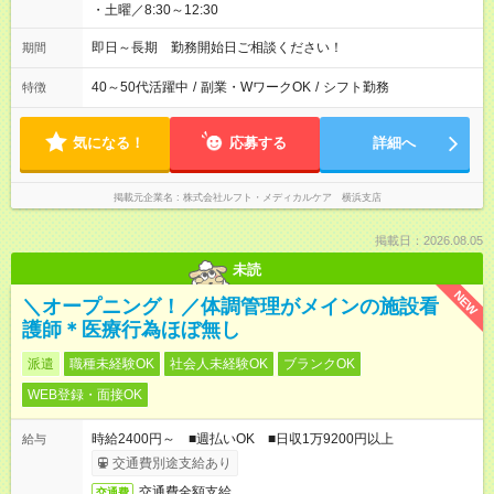
・土曜／8:30～12:30
即日～長期 勤務開始日ご相談ください！
期間
40～50代活躍中
/
副業・WワークOK
/
シフト勤務
特徴
気になる！
応募する
詳細へ
掲載元企業名
株式会社ルフト・メディカルケア 横浜支店
掲載日：2026.08.05
未読
NEW
＼オープニング！／体調管理がメインの施設看
護師＊医療行為ほぼ無し
派遣
職種未経験OK
社会人未経験OK
ブランクOK
WEB登録・面接OK
時給2400円～ ■週払いOK ■日収1万9200円以上
給与
交通費別途支給あり
交通費全額支給
交通費