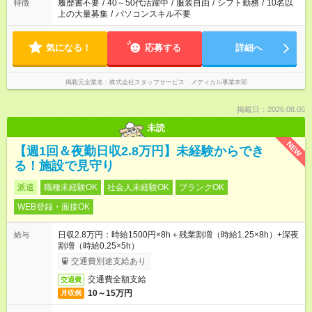
履歴書不要
/
40～50代活躍中
/
服装自由
/
シフト勤務
/
10名以
特徴
上の大量募集
/
パソコンスキル不要
気になる！
応募する
詳細へ
掲載元企業名
株式会社スタッフサービス メディカル事業本部
掲載日：2026.08.05
未読
NEW
【週1回＆夜勤日収2.8万円】未経験からでき
る！施設で見守り
派遣
職種未経験OK
社会人未経験OK
ブランクOK
WEB登録・面接OK
日収2.8万円：時給1500円×8h＋残業割増（時給1.25×8h）+深夜
給与
割増（時給0.25×5h）
交通費別途支給あり
交通費全額支給
交通費
10～15万円
月収例