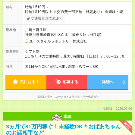
時給1,510円～
給与
時給1,510円以上 ※交通費一部支給（既定あり） ※経験・能力を
考慮して決定します 【収入例】 週1回勤務の場合：1,510円×8時
交通費別途支給あり
間×4回=4万8,320円 週3回勤務の場合：1,510円×8時間×12回
=14万4,960円 週5回勤務の場合：1,510円×8時間×20回=24万
川崎市麻生区
勤務地
1,600円 【試用期間】試用期間あり 試用期間の長さ：2ヶ月
神奈川県川崎市麻生区白山（最寄り駅：柿生駅）
※ 雇用形態と給与に、本採用時と異なる部分があります。 雇用
形態：本採用時と同じです。 給与：時給 1,230円以上
ユースタイルラボラトリー株式会社
シフト制
勤務時間
1日あたりの実働時間：最大8時間/日 【日勤】 7：00～22：00
の間で6～8時間勤務（休憩時間は法定通り） ※週1日～OK ／ 1
日6時間から勤務OK ／ 夜勤なし ＊＊ 勤務時間例 ＊＊ ■8時
週1日からOK / 日払いOK / 副業・WワークOK
特徴
から15時 ■9時から18時 ■10時から17時 ■15時から22時 など
※訪問先により変動 ※曜日固定（毎週同じ曜日勤務）
気になる！
応募する
詳細へ
掲載元企業名
ユースタイルラボラトリー株式会社
掲載日：2026.08.06
未読
NEW
3ヵ月で81万円稼ぐ！未経験OK＊おばあちゃん
のお話相手など