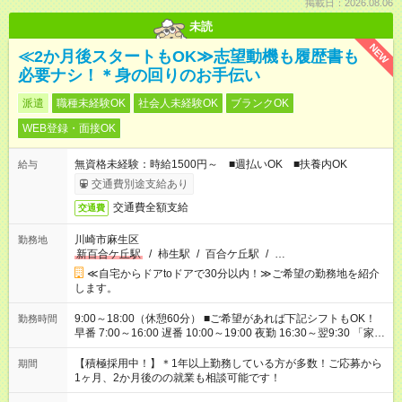
掲載日：2026.08.06
未読
NEW
≪2か月後スタートもOK≫志望動機も履歴書も
必要ナシ！＊身の回りのお手伝い
派遣
職種未経験OK
社会人未経験OK
ブランクOK
WEB登録・面接OK
無資格未経験：時給1500円～ ■週払いOK ■扶養内OK
給与
交通費別途支給あり
交通費全額支給
交通費
川崎市麻生区
勤務地
新百合ケ丘駅
/
柿生駅
/
百合ケ丘駅
/
…
≪自宅からドアtoドアで30分以内！≫ご希望の勤務地を紹介
します。
9:00～18:00（休憩60分） ■ご希望があれば下記シフトもOK！
勤務時間
早番 7:00～16:00 遅番 10:00～19:00 夜勤 16:30～翌9:30 「家族
と休みを合わせたい」 「余裕を持って夕飯の準備がしたい」
「できれば残業はしたくない」 など、ご希望を教えてください
【積極採用中！】＊1年以上勤務している方が多数！ご応募から
期間
ね。 ※Wワーク希望の方へ 今ご覧のお仕事で希望する勤務時間
1ヶ月、2か月後のの就業も相談可能です！
と、もう1つのお仕事の勤務時間が 合計で週40時間を超える場