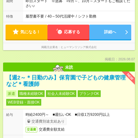
即日スタート ※急募 ○9月～、10月～スタートもご相談くだ
期間
さい♪
履歴書不要
/
40～50代活躍中
/
シフト勤務
特徴
気になる！
応募する
詳細へ
掲載元企業名
ヒューマンリソシア株式会社
掲載日：2026.08.07
未読
NEW
【週2～＊日勤のみ】保育園で子どもの健康管理
など＊看護師
派遣
職種未経験OK
社会人未経験OK
ブランクOK
WEB登録・面接OK
時給2400円～ ■週払いOK ■日収1万9200円以上
給与
交通費別途支給あり
交通費全額支給
交通費