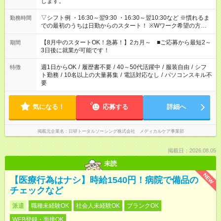
します。
▽シフト例 ・16:30～翌9:30 ・16:30～翌10:30など ※慣れるま
勤務時間
での最初のうちは日勤からのスタート！ ※Wワーク希望の方へ
今ご覧のお仕事で希望する勤務時間と、もう1つのお仕事の勤務
時間。 合計で週40時間を超える場合は応募できません。
【8月中のスタートOK！急募！】2カ月～ ■ご応募から最短2～
期間
3日後に就業が可能です！
週1日からOK
/
履歴書不要
/
40～50代活躍中
/
服装自由
/
シフ
特徴
ト勤務
/
10名以上の大量募集
/
電話対応なし
/
パソコンスキル不
要
気になる！
応募する
詳細へ
掲載元企業名
日研トータルソーシング株式会社 メディカルケア事業部
掲載日：2026.08.05
未読
NEW
【医療行為はナシ】時給1540円！病院で備品の
チェックなど
派遣
職種未経験OK
社会人未経験OK
ブランクOK
WEB登録・面接OK