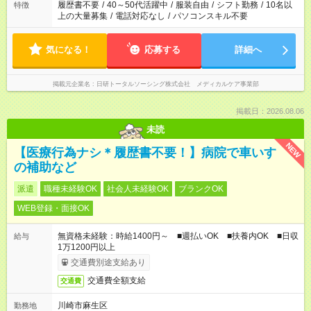
合は応募できません。
履歴書不要
/
40～50代活躍中
/
服装自由
/
シフト勤務
/
10名以
特徴
上の大量募集
/
電話対応なし
/
パソコンスキル不要
気になる！
応募する
詳細へ
掲載元企業名
日研トータルソーシング株式会社 メディカルケア事業部
掲載日：2026.08.06
未読
NEW
【医療行為ナシ＊履歴書不要！】病院で車いす
の補助など
派遣
職種未経験OK
社会人未経験OK
ブランクOK
WEB登録・面接OK
無資格未経験：時給1400円～ ■週払いOK ■扶養内OK ■日収
給与
1万1200円以上
交通費別途支給あり
交通費全額支給
交通費
川崎市麻生区
勤務地