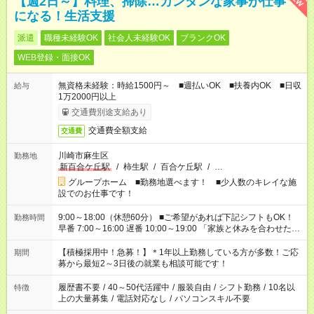
【週2日～】料理、掃除…カンタンな家事が仕事
になる！生活支援
派遣
職種未経験OK
社会人未経験OK
ブランクOK
WEB登録・面接OK
無資格未経験：時給1500円～ ■週払いOK ■扶養内OK ■日収
給与
1万2000円以上
交通費別途支給あり
交通費全額支給
交通費
川崎市麻生区
勤務地
新百合ケ丘駅
/
柿生駅
/
百合ケ丘駅
/
…
グループホーム ■勤務地選べます！ ■少人数のキレイな施
設でのお仕事です！
9:00～18:00（休憩60分） ■ご希望があれば下記シフトもOK！
勤務時間
早番 7:00～16:00 遅番 10:00～19:00 「家族と休みを合わせた
い」 「余裕を持って夕飯の準備がしたい」 「できれば残業はし
たくない」 など、ご希望を教えてくださいね。 ※Wワーク希望
【積極採用中！急募！】＊1年以上勤務している方が多数！ご応
期間
の方へ 今ご覧のお仕事で希望する勤務時間と、もう1つのお仕事
募から最短2～3日後の就業も相談可能です！
の勤務時間。 合計で週40時間を超える場合は応募できません。
履歴書不要
/
40～50代活躍中
/
服装自由
/
シフト勤務
/
10名以
特徴
上の大量募集
/
電話対応なし
/
パソコンスキル不要