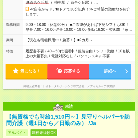
新百合ケ丘駅
/
柿生駅
/
百合ケ丘駅
/
…
≪自宅からドアtoドアで30分以内！≫ご希望の勤務地を紹介
します。
9:00～18:00（休憩60分） ■ご希望があれば下記シフトもOK！
勤務時間
早番 7:00～16:00 遅番 10:00～19:00 夜勤 16:30～翌9:30 「家族
と休みを合わせたい」 「余裕を持って夕飯の準備がしたい」
「できれば残業はしたくない」 など、ご希望を教えてください
【現在も積極採用中！急募！】■2カ月～
期間
ね。 ※Wワーク希望の方へ 今ご覧のお仕事で希望する勤務時間
と、もう1つのお仕事の勤務時間が 合計で週40時間を超える場
履歴書不要
/
40～50代活躍中
/
服装自由
/
シフト勤務
/
10名以
特徴
合は応募できません。
上の大量募集
/
電話対応なし
/
パソコンスキル不要
気になる！
応募する
詳細へ
掲載元企業名
日研トータルソーシング株式会社 メディカルケア事業部
未読
【無資格でも時給1,510円～】見守りヘルパー✨訪
問介護（週1日から／日勤のみ） /Ja
アルバイト
職種未経験OK