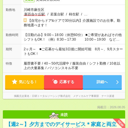
川崎市麻生区
勤務地
新百合ケ丘駅
/
若葉台駅
/
柿生駅
/
…
【自宅からドアtoドアで30分以内】介護施設でのお仕事。勤
務地選べます！
【日勤のみ】9:00～18:00（休憩60分） ■ご希望があればその他
勤務時間
シフトもOK！ （例）8:30～17:30 10:00～19:00 など
「家族とお休みを合わせたい」 「できれば残業はしたくない」
など、あなたのご希望に沿ったお仕事をご紹介します！ ※Wワ
2ヶ月～ ■ご応募から最短3日後に開始可能 8月～、9月スター
期間
ーク希望の方へ 今ご覧のお仕事で希望する勤務時間と、もう1つ
トもOK！
のお仕事の勤務時間。 合計で週40時間を超える場合は応募でき
ません
履歴書不要
/
40～50代活躍中
/
服装自由
/
シフト勤務
/
10名以
特徴
上の大量募集
/
パソコンスキル不要
気になる！
応募する
詳細へ
掲載元企業名
日研トータルソーシング株式会社 メディカルケア事業部 ナース派遣
掲載日：2026.08.05
未読
NEW
【週2～】夕方までのデイサービス＊家庭と両立