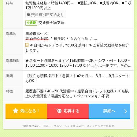
無資格未経験：時給1400円～ ■週払いOK ■扶養内OK ■日収
給与
1万1200円以上
交通費別途支給あり
交通費全額支給
交通費
川崎市麻生区
勤務地
新百合ケ丘駅
/
柿生駅
/
百合ケ丘駅
/
…
≪自宅からドアtoドアで30分以内！≫ご希望の勤務地を紹介
します。
★スタート時間選べます／1日5時間～OK ～シフト例～ 10:00～
勤務時間
15:00 11:00～16:00 12:00～17:00 など 上記は一例です。その他
シフトもご相談ください。 ※Wワークの場合当社と合わせて法
定労働時間が週40時間を超えなければOKです。
【現在も積極採用中！急募！】■2カ月～ 8月～、9月スタート
期間
もOK！
履歴書不要
/
40～50代活躍中
/
服装自由
/
シフト勤務
/
10名以
特徴
上の大量募集
/
電話対応なし
/
パソコンスキル不要
気になる！
応募する
詳細へ
掲載元企業名
日研トータルソーシング株式会社 メディカルケア事業部