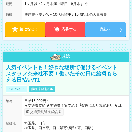
1ヶ月以上3ヶ月未満／即日～9月末まで
期間
履歴書不要
/
40～50代活躍中
/
10名以上の大量募集
特徴
気になる！
応募する
詳細へ
未読
人気イベントも！好きな場所で働けるイベント
スタッフ☆来社不要！働いたその日に給料もら
える日払い/T1
アルバイト
職種未経験OK
日給13,000円～
給与
＋交通費支給 ★交通費全額支給！ ┗案件により規定あり ★日払
いOK！（規定あり） ┗働いたその日に現金GET♪ お仕事後はコ
交通費別途支給あり
ンビニATMから 日払い分を引き落とせます！ 【試用期間】試
用期間なし
埼玉県川口市
勤務地
埼玉県川口市東川口（最寄り駅：東川口駅）