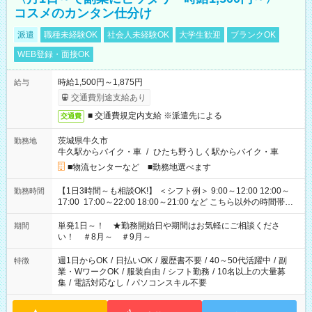
コスメのカンタン仕分け
派遣
職種未経験OK
社会人未経験OK
大学生歓迎
ブランクOK
WEB登録・面接OK
時給1,500円～1,875円
給与
交通費別途支給あり
■ 交通費規定内支給 ※派遣先による
交通費
茨城県牛久市
勤務地
牛久駅からバイク・車
/
ひたち野うしく駅からバイク・車
■物流センターなど ■勤務地選べます
【1日3時間～も相談OK!】 ＜シフト例＞ 9:00～12:00 12:00～
勤務時間
17:00 17:00～22:00 18:00～21:00 など こちら以外の時間帯も
お気軽にご相談ください！
単発1日～！ ★勤務開始日や期間はお気軽にご相談くださ
期間
い！ ＃8月～ ＃9月～
週1日からOK
/
日払いOK
/
履歴書不要
/
40～50代活躍中
/
副
特徴
業・WワークOK
/
服装自由
/
シフト勤務
/
10名以上の大量募
集
/
電話対応なし
/
パソコンスキル不要