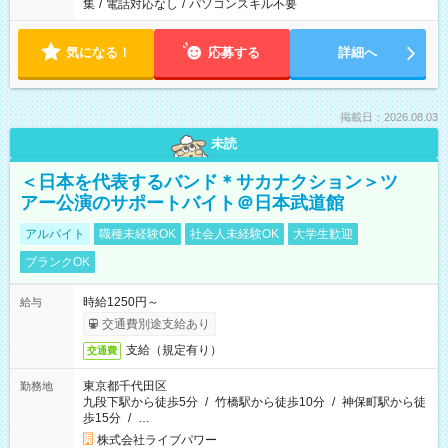
集
/
電話対応なし
/
パソコンスキル不要
気になる！
応募する
詳細へ
掲載日：2026.08.03
未読
＜日本を代表するバンド＊サカナクション＞ツ
アー公演のサポートバイト＠日本武道館
アルバイト
職種未経験OK
社会人未経験OK
大学生歓迎
ブランクOK
時給1250円～
給与
交通費別途支給あり
支給（規定有り）
交通費
東京都千代田区
勤務地
九段下駅から徒歩5分
/
竹橋駅から徒歩10分
/
神保町駅から徒
歩15分
/
…
株式会社ライブパワー