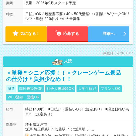
長期 2026年9月スタート予定
期間
日払いOK
/
履歴書不要
/
40～50代活躍中
/
副業・WワークOK
/
特徴
シフト勤務
/
10名以上の大量募集
気になる！
応募する
詳細へ
掲載日：2026.08.07
未読
＜単発＊シニア応援！！＞クレーンゲーム景品
の仕分け＊負担少なめ！！
派遣
職種未経験OK
社会人未経験OK
大学生歓迎
ブランクOK
WEB登録・面接OK
時給1400円 ■日払い・週払いOK！(規定あり) ■現金日払いも
給与
ＯＫ（規定あり）
埼玉県坂戸市
勤務地
坂戸(埼玉県)駅
/
若葉駅
/
北坂戸駅
/
…