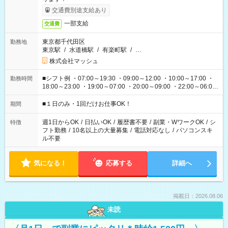
交通費別途支給あり
一部支給
交通費
東京都千代田区
勤務地
東京駅
/
水道橋駅
/
有楽町駅
/
…
株式会社マッシュ
■シフト例 ・07:00～19:30 ・09:00～12:00 ・10:00～17:00 ・
勤務時間
18:00～23:00 ・19:00～07:00 ・20:00～09:00 ・22:00～06:00
etc ★最短で3時間で5,120円のお仕事から 15時間で2万円近く稼
げるお仕事も！ ご希望のお時間に合わせてご紹介！ ※シフトは
■１日のみ・1回だけお仕事OK！
期間
現場によって異なります。 ※勿論、休憩時間はあるのでご安心
ください！
週1日からOK
/
日払いOK
/
履歴書不要
/
副業・WワークOK
/
シ
特徴
フト勤務
/
10名以上の大量募集
/
電話対応なし
/
パソコンスキ
ル不要
気になる！
応募する
詳細へ
掲載日：2026.08.06
未読