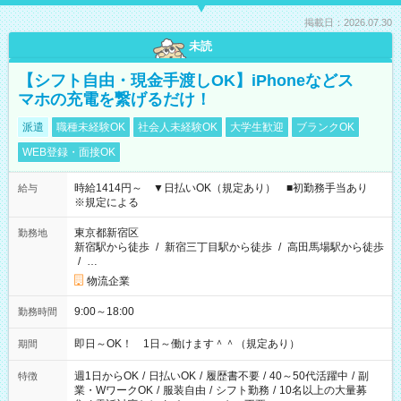
掲載日：2026.07.30
未読
【シフト自由・現金手渡しOK】iPhoneなどス
マホの充電を繋げるだけ！
派遣
職種未経験OK
社会人未経験OK
大学生歓迎
ブランクOK
WEB登録・面接OK
時給1414円～ ▼日払いOK（規定あり） ■初勤務手当あり
給与
※規定による
東京都新宿区
勤務地
新宿駅から徒歩
/
新宿三丁目駅から徒歩
/
高田馬場駅から徒歩
/
…
物流企業
9:00～18:00
勤務時間
即日～OK！ 1日～働けます＾＾（規定あり）
期間
週1日からOK
/
日払いOK
/
履歴書不要
/
40～50代活躍中
/
副
特徴
業・WワークOK
/
服装自由
/
シフト勤務
/
10名以上の大量募