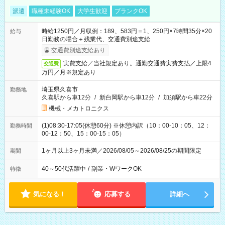
派遣
職種未経験OK
大学生歓迎
ブランクOK
時給1250円／月収例：189、583円＝1、250円×7時間35分×20
給与
日勤務の場合＋残業代、交通費別途支給
交通費別途支給あり
実費支給／当社規定あり。通勤交通費実費支払／上限4
交通費
万円／月※規定あり
埼玉県久喜市
勤務地
久喜駅から車12分
/
新白岡駅から車12分
/
加須駅から車22分
機械・メカトロニクス
(1)08:30-17:05(休憩60分) ※休憩内訳（10：00-10：05、12：
勤務時間
00-12：50、15：00-15：05）
1ヶ月以上3ヶ月未満／2026/08/05～2026/08/25の期間限定
期間
40～50代活躍中
/
副業・WワークOK
特徴
気になる！
応募する
詳細へ