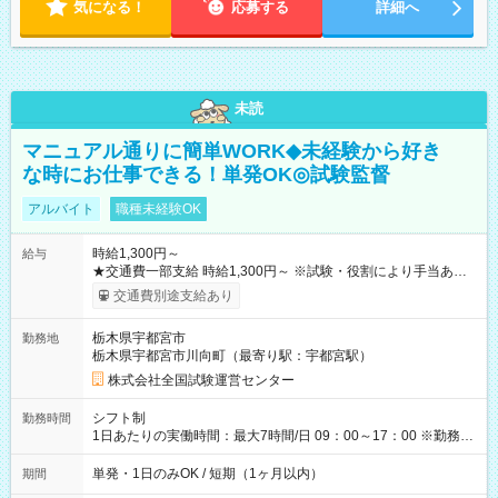
気になる！
応募する
詳細へ
未読
マニュアル通りに簡単WORK◆未経験から好き
な時にお仕事できる！単発OK◎試験監督
アルバイト
職種未経験OK
時給1,300円～
給与
★交通費一部支給 時給1,300円～ ※試験・役割により手当あり
※勤務回数により昇給あり 【即給（前払い）オプションあ
交通費別途支給あり
り！】 希望される場合、勤務から1週間ほどで給与の一部を受け
取れます。 ※手数料418円がかかります。 【過去試験日の収入
栃木県宇都宮市
勤務地
例】 ・河合塾模擬試験 8:30～17:30（休憩1時間） 時給1,300円
栃木県宇都宮市川向町（最寄り駅：宇都宮駅）
×8時間＝日収10,400円＋交通費 ※当日の役割により時給＋100
円の場合あり ・国家試験 7:00～13:30（休憩なし） 時給1,300
株式会社全国試験運営センター
円（役割手当＋100円）×6時間＝日収8,400円＋交通費 【試用期
間】試用期間なし
シフト制
勤務時間
1日あたりの実働時間：最大7時間/日 09：00～17：00 ※勤務時
間は 試験により異なります。
単発・1日のみOK / 短期（1ヶ月以内）
期間