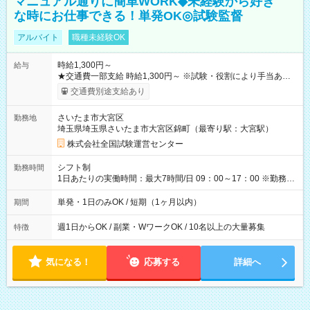
マニュアル通りに簡単WORK◆未経験から好き
な時にお仕事できる！単発OK◎試験監督
アルバイト
職種未経験OK
時給1,300円～
給与
★交通費一部支給 時給1,300円～ ※試験・役割により手当あり
※勤務回数により昇給あり 【即給（前払い）オプションあ
交通費別途支給あり
り！】 希望される場合、勤務から1週間ほどで給与の一部を受け
取れます。 ※手数料418円がかかります。 【過去試験日の収入
さいたま市大宮区
勤務地
例】 ・河合塾模擬試験 8:30～17:30（休憩1時間） 時給1,300円
埼玉県埼玉県さいたま市大宮区錦町（最寄り駅：大宮駅）
×8時間＝日収10,400円＋交通費 ※当日の役割により時給＋100
円の場合あり ・国家試験 7:00～13:30（休憩なし） 時給1,300
株式会社全国試験運営センター
円（役割手当＋100円）×6時間＝日収8,400円＋交通費 【試用期
間】試用期間なし
シフト制
勤務時間
1日あたりの実働時間：最大7時間/日 09：00～17：00 ※勤務時
間は 試験により異なります。
単発・1日のみOK / 短期（1ヶ月以内）
期間
週1日からOK / 副業・WワークOK / 10名以上の大量募集
特徴
気になる！
応募する
詳細へ