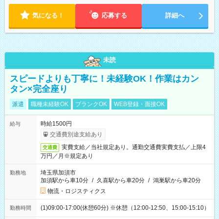
気になる！
応募する
詳細へ
未読
スピードよりも丁寧に！未経験OK！作業はカン
タン×完全座り
派遣
職種未経験OK
ブランクOK
WEB登録・面接OK
時給1500円
給与
交通費別途支給あり
実費支給／当社規定あり。通勤交通費実費支払／上限4
交通費
万円／月※規定あり
埼玉県加須市
勤務地
加須駅から車10分
/
久喜駅から車20分
/
鴻巣駅から車20分
物流・ロジスティクス
(1)09:00-17:00(休憩60分) ※休憩（12:00-12:50、15:00-15:10）
勤務時間