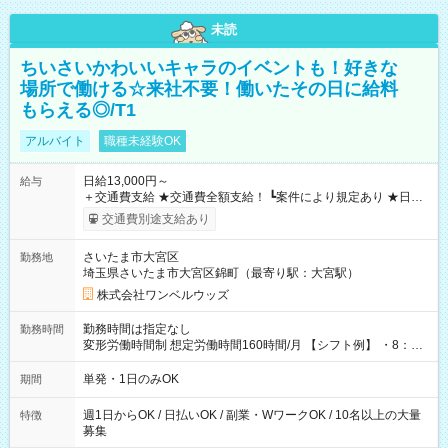
未読
ちいさいかわいいキャラのイベントも！好きな
場所で働ける☆来社不要！働いたその日に給料
もらえる◎/T1
アルバイト
職種未経験OK
日給13,000円～
給与
＋交通費支給 ★交通費全額支給！ ┗案件により規定あり ★日払
いOK！（規定あり） ┗働いたその日に現金GET♪ お仕事後はコ
交通費別途支給あり
ンビニATMから 日払い分を引き落とせます！ 【試用期間】試
用期間なし
さいたま市大宮区
勤務地
埼玉県さいたま市大宮区錦町（最寄り駅：大宮駅）
株式会社ワンベルウッズ
勤務時間は指定なし
勤務時間
変形労働時間制 想定労働時間160時間/月 【シフト例】 ・8：00
～21：00
単発・1日のみOK
期間
週1日からOK / 日払いOK / 副業・WワークOK / 10名以上の大量
特徴
募集