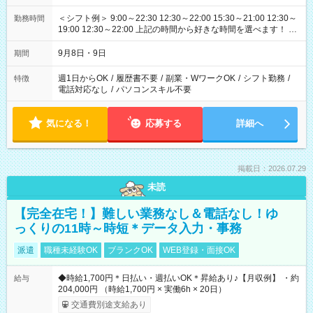
＜シフト例＞ 9:00～22:30 12:30～22:00 15:30～21:00 12:30～
勤務時間
19:00 12:30～22:00 上記の時間から好きな時間を選べます！ ※
時間は変更となる可能性があります
9月8日・9日
期間
週1日からOK
/
履歴書不要
/
副業・WワークOK
/
シフト勤務
/
特徴
電話対応なし
/
パソコンスキル不要
気になる！
応募する
詳細へ
掲載日：2026.07.29
未読
【完全在宅！】難しい業務なし＆電話なし！ゆ
っくりの11時～時短＊データ入力・事務
派遣
職種未経験OK
ブランクOK
WEB登録・面接OK
◆時給1,700円＊日払い・週払いOK＊昇給あり♪【月収例】 ・約
給与
204,000円 （時給1,700円 × 実働6h × 20日）
交通費別途支給あり