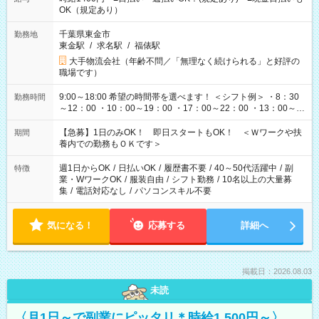
OK（規定あり）
千葉県東金市
勤務地
東金駅
/
求名駅
/
福俵駅
大手物流会社（年齢不問／「無理なく続けられる」と好評の
職場です）
9:00～18:00 希望の時間帯を選べます！ ＜シフト例＞ ・8：30
勤務時間
～12：00 ・10：00～19：00 ・17：00～22：00 ・13：00～
22：00 ・22：00～翌6：00 など
【急募】1日のみOK！ 即日スタートもOK！ ＜Ｗワークや扶
期間
養内での勤務もＯＫです＞
週1日からOK
/
日払いOK
/
履歴書不要
/
40～50代活躍中
/
副
特徴
業・WワークOK
/
服装自由
/
シフト勤務
/
10名以上の大量募
集
/
電話対応なし
/
パソコンスキル不要
気になる！
応募する
詳細へ
掲載日：2026.08.03
未読
〈月1日～で副業にピッタリ＊時給1,500円～〉