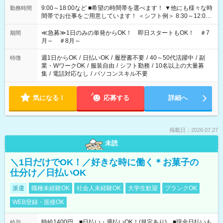
9:00～18:00など ■希望の時間帯を選べます！ ▼他にも様々な時
勤務時間
間帯でお仕事をご用意しています！ ＜シフト例＞ 8:30～12:00
17:00～22:00 13:00～22:00 22:00～翌6:00 など
≪急募≫1日のみの単発からOK！ 即日スタートもOK！ ＃7
期間
月～ ＃8月～
週1日からOK
/
日払いOK
/
履歴書不要
/
40～50代活躍中
/
副
特徴
業・WワークOK
/
服装自由
/
シフト勤務
/
10名以上の大量募
集
/
電話対応なし
/
パソコンスキル不要
気になる！
応募する
詳細へ
掲載日：2026.07.27
未読
＼1日だけでOK！／好きな時に働く＊お菓子の
仕分け／日払いOK
派遣
職種未経験OK
社会人未経験OK
大学生歓迎
ブランクOK
WEB登録・面接OK
時給1400円 ■日払い・週払いOK！(規定あり) ■現金日払いも
給与