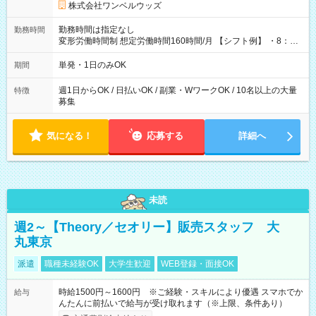
株式会社ワンベルウッズ
勤務時間は指定なし
勤務時間
変形労働時間制 想定労働時間160時間/月 【シフト例】 ・8：00
～21：00
単発・1日のみOK
期間
週1日からOK / 日払いOK / 副業・WワークOK / 10名以上の大量
特徴
募集
気になる！
応募する
詳細へ
未読
週2～【Theory／セオリー】販売スタッフ 大
丸東京
派遣
職種未経験OK
大学生歓迎
WEB登録・面接OK
時給1500円～1600円 ※ご経験・スキルにより優遇 スマホでか
給与
んたんに前払いで給与が受け取れます（※上限、条件あり）