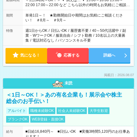
＜1日3時間～OK！＞ ▼ 例えば… ▼ 15:00～18:00 15:00～
勤務時間
22:00 17:00～22:00 など こちら以外の時間もお気軽にご相談く
ださい！
単発1日～！ ★勤務開始日や期間はお気軽にご相談くださ
期間
い！ ＃8月～ ＃9月～
週1日からOK
/
日払いOK
/
履歴書不要
/
40～50代活躍中
/
副
特徴
業・WワークOK
/
服装自由
/
シフト勤務
/
10名以上の大量募
集
/
電話対応なし
/
パソコンスキル不要
気になる！
応募する
詳細へ
掲載日：2026.08.07
未読
＜1日～OK！＞あの有名企業も！展示会や株主
総会のお手伝い！
アルバイト
職種未経験OK
社会人未経験OK
大学生歓迎
ブランクOK
WEB登録・面接OK
■日給16,840円～ ■日払いOK ■実働3時間5,120円のお仕事あ
給与
ります！