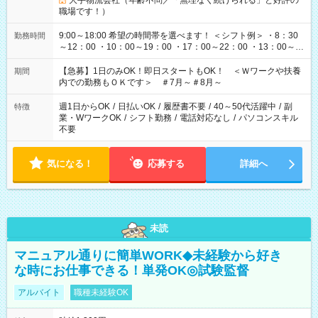
大手物流会社（年齢不問／「無理なく続けられる」と好評の
職場です！）
9:00～18:00 希望の時間帯を選べます！ ＜シフト例＞ ・8：30
勤務時間
～12：00 ・10：00～19：00 ・17：00～22：00 ・13：00～
22：00 ・22：00～翌6：00 など
【急募】1日のみOK！即日スタートもOK！ ＜Ｗワークや扶養
期間
内での勤務もＯＫです＞ ＃7月～＃8月～
週1日からOK
/
日払いOK
/
履歴書不要
/
40～50代活躍中
/
副
特徴
業・WワークOK
/
シフト勤務
/
電話対応なし
/
パソコンスキル
不要
気になる！
応募する
詳細へ
未読
マニュアル通りに簡単WORK◆未経験から好き
な時にお仕事できる！単発OK◎試験監督
アルバイト
職種未経験OK