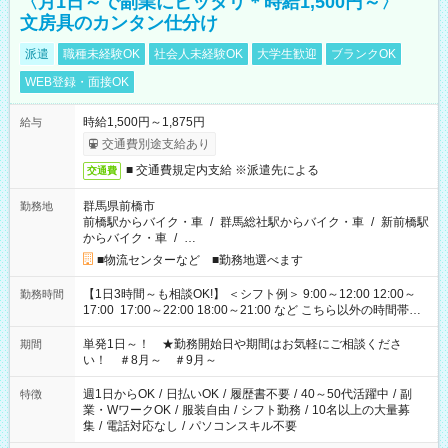
〈月1日～で副業にピッタリ＊時給1,500円～〉
文房具のカンタン仕分け
派遣
職種未経験OK
社会人未経験OK
大学生歓迎
ブランクOK
WEB登録・面接OK
時給1,500円～1,875円
給与
交通費別途支給あり
■ 交通費規定内支給 ※派遣先による
交通費
群馬県前橋市
勤務地
前橋駅からバイク・車
/
群馬総社駅からバイク・車
/
新前橋駅
からバイク・車
/
…
■物流センターなど ■勤務地選べます
【1日3時間～も相談OK!】 ＜シフト例＞ 9:00～12:00 12:00～
勤務時間
17:00 17:00～22:00 18:00～21:00 など こちら以外の時間帯も
お気軽にご相談ください！
単発1日～！ ★勤務開始日や期間はお気軽にご相談くださ
期間
い！ ＃8月～ ＃9月～
週1日からOK
/
日払いOK
/
履歴書不要
/
40～50代活躍中
/
副
特徴
業・WワークOK
/
服装自由
/
シフト勤務
/
10名以上の大量募
集
/
電話対応なし
/
パソコンスキル不要