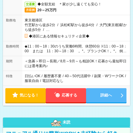
◆全額支給 ＊家が少し遠くても安心！
交通費
20～25万円
月収例
東京都港区
勤務地
竹芝駅から徒歩2分
/
浜松町駅から徒歩4分
/
大門(東京都)駅か
ら徒歩5分
/
…
◆港区にある情報セキュリティ企業◆
◆11：00～18：30のうち実働6時間、休憩60分 ※11：00～18：
勤務時間
00 または 11：30～18：30 。*。ブランクOK！。*。 例え
ば前職が、 在宅/財団法人/事務/コールセンター/受付/販売/カフェ
スタッフ スイーツ販売/ホテルフロント/化粧品販売/など 様々な
＜急募＞即日～長期／8月～9月～も相談OK！応募から最短即日
期間
業界から入社して活躍されています♪
には選考案内♪
日払いOK
/
履歴書不要
/
40～50代活躍中
/
副業・WワークOK
/
特徴
服装自由
/
電話対応なし
気になる！
応募する
詳細へ
未読