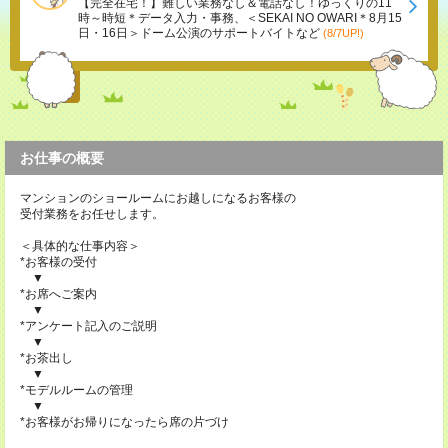
【完全在宅！】難しい業務なし＆電話なし！ゆっくりの11
時～時短＊データ入力・事務、＜SEKAI NO OWARI＊8月15
日・16日＞ドーム公演のサポートバイトなど
(8/7UP!)
お仕事の概要
マンションのショールームにお越しになるお客様の
受付業務をお任せします。
＜具体的な仕事内容＞
*お客様の受付
▼
*お席へご案内
▼
*アンケート記入のご説明
▼
*お茶出し
▼
*モデルルームの管理
▼
*お客様がお帰りになったら席の片づけ