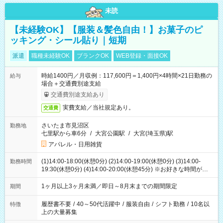
未読
【未経験OK】【服装＆髪色自由！】お菓子のピ
ッキング・シール貼り｜短期
派遣
職種未経験OK
ブランクOK
WEB登録・面接OK
時給1400円／月収例：117,600円＝1,400円×4時間×21日勤務の
給与
場合＋交通費別途支給
交通費別途支給あり
実費支給／当社規定あり。
交通費
さいたま市見沼区
勤務地
七里駅から車6分
/
大宮公園駅
/
大宮(埼玉県)駅
アパレル・日用雑貨
(1)14:00-18:00(休憩0分) (2)14:00-19:00(休憩0分) (3)14:00-
勤務時間
19:30(休憩0分) (4)14:00-20:00(休憩45分) ※お好きな時間が選べ
ます
1ヶ月以上3ヶ月未満／即日～8月末までの期間限定
期間
履歴書不要
/
40～50代活躍中
/
服装自由
/
シフト勤務
/
10名以
特徴
上の大量募集