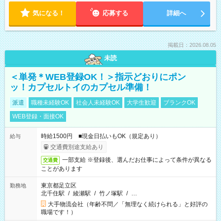
気になる！
応募する
詳細へ
掲載日：2026.08.05
未読
＜単発＊WEB登録OK！＞指示どおりにポン
ッ！カプセルトイのカプセル準備！
派遣
職種未経験OK
社会人未経験OK
大学生歓迎
ブランクOK
WEB登録・面接OK
時給1500円 ■現金日払いもOK（規定あり）
給与
交通費別途支給あり
一部支給 ※登録後、選んだお仕事によって条件が異なる
交通費
ことがあります
東京都足立区
勤務地
北千住駅
/
綾瀬駅
/
竹ノ塚駅
/
…
大手物流会社（年齢不問／「無理なく続けられる」と好評の
職場です！）