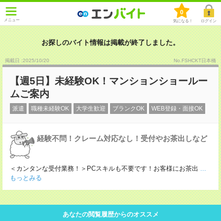
0
メニュー
気になる！
ログイン
お探しのバイト情報は掲載が終了しました。
掲載日 :2025
/
10
/
20
No.FSHCKT日本橋
【週5日】未経験OK！マンションショールー
ムご案内
派遣
職種未経験OK
大学生歓迎
ブランクOK
WEB登録・面接OK
経験不問！クレーム対応なし！受付やお茶出しなど
＜カンタンな受付業務！＞PCスキルも不要です！お客様にお茶出
...
もっとみる
あなたの閲覧履歴からのオススメ