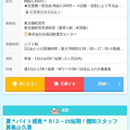
時給1,300円～
給与
★交通費一部支給 時給1,300円～ ※試験・役割により手当あり
※勤務回数により昇給あり 【即給（前払い）オプションあ
交通費別途支給あり
り！】 希望される場合、勤務から1週間ほどで給与の一部を受け
取れます。 ※手数料418円がかかります。 【過去試験日の収入
東京都町田市
勤務地
例】 ・河合塾模擬試験 8:30～17:30（休憩1時間） 時給1,300円
東京都町田市原町田（最寄り駅：町田駅）
×8時間＝日収10,400円＋交通費 ※当日の役割により時給＋100
円の場合あり ・国家試験 7:00～13:30（休憩なし） 時給1,300
株式会社全国試験運営センター
円（役割手当＋100円）×6時間＝日収8,400円＋交通費 【試用期
間】試用期間なし
シフト制
勤務時間
1日あたりの実働時間：最大7時間/日 09：00～17：00 ※勤務時
間は 試験により異なります。
単発・1日のみOK / 短期（1ヶ月以内）
期間
週1日からOK / 副業・WワークOK / 10名以上の大量募集
特徴
気になる！
応募する
詳細へ
未読
夏＊バイト感覚＊８/３～25短期！棚卸スタッフ
募集@久喜