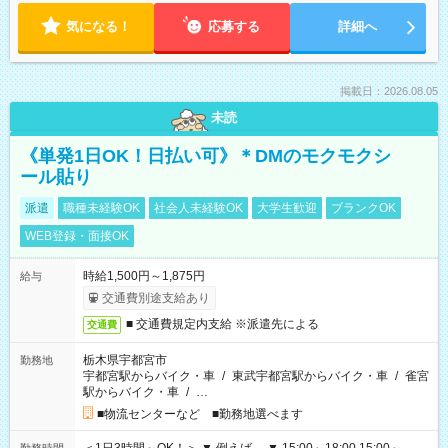
気になる！
応募する
詳細へ
掲載日：2026.08.05
未読
《単発1日OK！日払い可》＊DMのモクモクシ
ール貼り
派遣
職種未経験OK
社会人未経験OK
大学生歓迎
ブランクOK
WEB登録・面接OK
時給1,500円～1,875円
給与
交通費別途支給あり
■ 交通費規定内支給 ※派遣先による
交通費
栃木県宇都宮市
勤務地
宇都宮駅からバイク・車
/
東武宇都宮駅からバイク・車
/
雀宮
駅からバイク・車
/
…
■物流センターなど ■勤務地選べます