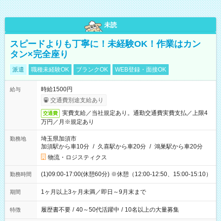
未読
スピードよりも丁寧に！未経験OK！作業はカン
タン×完全座り
派遣
職種未経験OK
ブランクOK
WEB登録・面接OK
時給1500円
給与
交通費別途支給あり
実費支給／当社規定あり。通勤交通費実費支払／上限4
交通費
万円／月※規定あり
埼玉県加須市
勤務地
加須駅から車10分
/
久喜駅から車20分
/
鴻巣駅から車20分
物流・ロジスティクス
(1)09:00-17:00(休憩60分) ※休憩（12:00-12:50、15:00-15:10）
勤務時間
1ヶ月以上3ヶ月未満／即日～9月末まで
期間
履歴書不要
/
40～50代活躍中
/
10名以上の大量募集
特徴