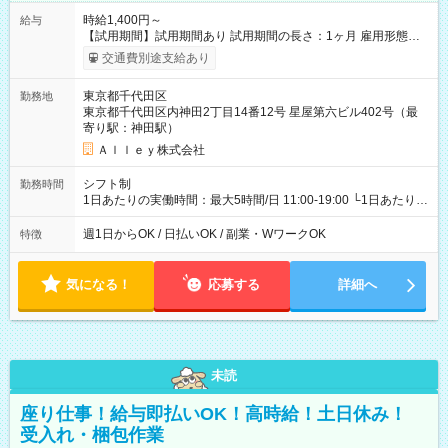
時給1,400円～
給与
【試用期間】試用期間あり 試用期間の長さ：1ヶ月 雇用形態、
給与は本採用時と同じです。
交通費別途支給あり
東京都千代田区
勤務地
東京都千代田区内神田2丁目14番12号 星屋第六ビル402号（最
寄り駅：神田駅）
Ａｌｌｅｙ株式会社
シフト制
勤務時間
1日あたりの実働時間：最大5時間/日 11:00-19:00 └1日あたりの
実働時間：1-5時間 └上記の時間帯内であれば、いつでも勤務可
能！ └平日・土曜日の中で、お好きな曜日でご勤務いただけま
週1日からOK / 日払いOK / 副業・WワークOK
特徴
す！ 【シフト例】 ・11:00～14:00 ・16:30～19:00 ・13:00～
18:00 などのように、自由な働き方が可能なお仕事です！
気になる！
応募する
詳細へ
未読
座り仕事！給与即払いOK！高時給！土日休み！
受入れ・梱包作業