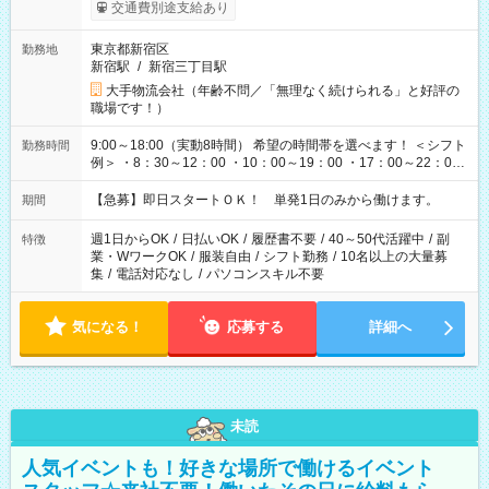
交通費別途支給あり
東京都新宿区
勤務地
新宿駅
/
新宿三丁目駅
大手物流会社（年齢不問／「無理なく続けられる」と好評の
職場です！）
9:00～18:00（実動8時間） 希望の時間帯を選べます！ ＜シフト
勤務時間
例＞ ・8：30～12：00 ・10：00～19：00 ・17：00～22：00
・13：00～22：00 ・22：00～翌6：00 など
【急募】即日スタートＯＫ！ 単発1日のみから働けます。
期間
週1日からOK
/
日払いOK
/
履歴書不要
/
40～50代活躍中
/
副
特徴
業・WワークOK
/
服装自由
/
シフト勤務
/
10名以上の大量募
集
/
電話対応なし
/
パソコンスキル不要
気になる！
応募する
詳細へ
未読
人気イベントも！好きな場所で働けるイベント