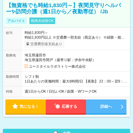
【無資格でも時給1,830円～】夜間見守りヘルパ
ー✨訪問介護（週1日から／夜勤専従） /Jb
アルバイト
職種未経験OK
時給1,830円～
給与
時給1,830円以上 ※交通費一部支給（既定あり） ※経験・能力を
考慮して決定します 【収入例】 週1回勤務の場合：1,830円×8時
交通費別途支給あり
間×4回=5万8,560円 週3回勤務の場合：1,830円×8時間×12回
=17万5,680円 【試用期間】試用期間あり 試用期間の長さ：2ヶ
埼玉県蓮田市
勤務地
月 ※ 雇用形態と給与に、本採用時と異なる部分があります。 雇
埼玉県蓮田市閏戸（最寄り駅：伊奈中央駅）
用形態：本採用時と同じです。 給与：時給 1,580円以上
ユースタイルラボラトリー株式会社
シフト制
勤務時間
1日あたりの実働時間：最大8時間/日 【夜勤】 22：00～翌9：
00 ※週1日～OK ／ 夜勤専従 ＊＊ 勤務時間例 ＊＊ ■22時か
ら翌7時 ■23時から翌8時 ■24時から翌9時 など ※上記の時間
週1日からOK / 日払いOK / 副業・WワークOK
特徴
内で8時間勤務（休憩1時間）ご利用者様により、時間は異なり
ます。 ※曜日固定（毎週同じ曜日での勤務となります）
気になる！
応募する
詳細へ