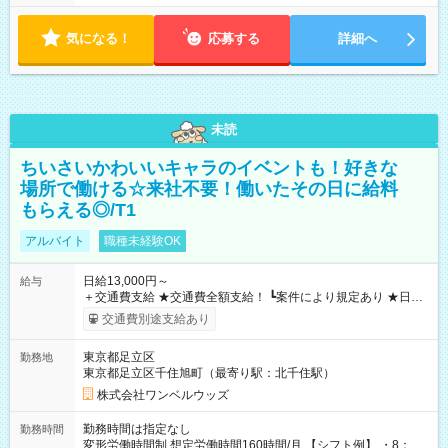
気になる！
応募する
詳細へ
未読
ちいさいかわいいキャラのイベントも！好きな
場所で働ける☆来社不要！働いたその日に給料
もらえる◎/T1
アルバイト
職種未経験OK
日給13,000円～
給与
＋交通費支給 ★交通費全額支給！ ┗案件により規定あり ★日払
いOK！（規定あり） ┗働いたその日に現金GET♪ お仕事後はコ
交通費別途支給あり
ンビニATMから 日払い分を引き落とせます！ 【試用期間】試
用期間なし
東京都足立区
勤務地
東京都足立区千住旭町（最寄り駅：北千住駅）
株式会社ワンベルウッズ
勤務時間は指定なし
勤務時間
変形労働時間制 想定労働時間160時間/月 【シフト例】 ・8：00