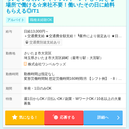
場所で働ける☆来社不要！働いたその日に給料
もらえる◎/T1
アルバイト
職種未経験OK
日給13,000円～
給与
＋交通費支給 ★交通費全額支給！ ┗案件により規定あり ★日払
いOK！（規定あり） ┗働いたその日に現金GET♪ お仕事後はコ
交通費別途支給あり
ンビニATMから 日払い分を引き落とせます！ 【試用期間】試
用期間なし
さいたま市大宮区
勤務地
埼玉県さいたま市大宮区錦町（最寄り駅：大宮駅）
株式会社ワンベルウッズ
勤務時間は指定なし
勤務時間
変形労働時間制 想定労働時間160時間/月 【シフト例】 ・8：00
～21：00
単発・1日のみOK
期間
週1日からOK / 日払いOK / 副業・WワークOK / 10名以上の大量
特徴
募集
気になる！
応募する
詳細へ