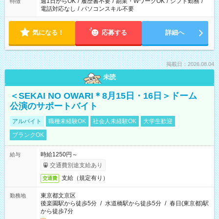
週1日からOK
/
履歴書不要
/
副業・WワークOK
/
シフト勤務
/
特徴
電話対応なし
/
パソコンスキル不要
気になる！
応募する
詳細へ
掲載日：2026.08.04
未読
＜SEKAI NO OWARI＊8月15日・16日＞ドーム
公演のサポートバイト
アルバイト
職種未経験OK
社会人未経験OK
大学生歓迎
ブランクOK
時給1250円～
給与
交通費別途支給あり
支給（規定有り）
交通費
東京都文京区
勤務地
後楽園駅から徒歩5分
/
水道橋駅から徒歩5分
/
春日(東京都)駅
から徒歩7分