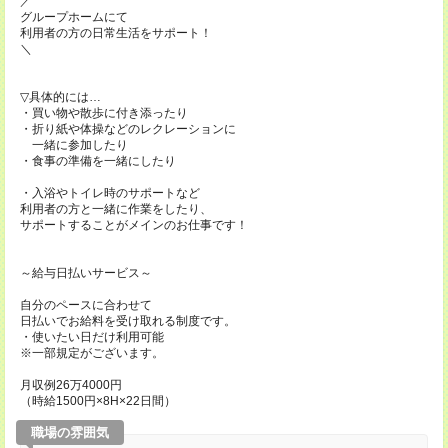
／
グループホームにて
利用者の方の日常生活をサポート！
＼
▽具体的には…
・買い物や散歩に付き添ったり
・折り紙や体操などのレクレーションに
一緒に参加したり
・食事の準備を一緒にしたり
・入浴やトイレ時のサポートなど
利用者の方と一緒に作業をしたり、
サポートすることがメインのお仕事です！
～給与日払いサービス～
自分のペースに合わせて
日払いでお給料を受け取れる制度です。
・使いたい日だけ利用可能
※一部規定がございます。
月収例26万4000円
（時給1500円×8H×22日間）
職場の雰囲気