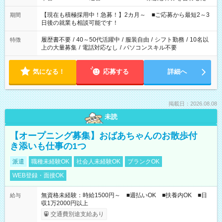
い」 「余裕を持って夕飯の準備がしたい」 「できれば残業はし
たくない」 など、ご希望を教えてくださいね。 ※Wワーク希望
【現在も積極採用中！急募！】2カ月～ ■ご応募から最短2～3
期間
の方へ 今ご覧のお仕事で希望する勤務時間と、もう1つのお仕事
日後の就業も相談可能です！
の勤務時間。 合計で週40時間を超える場合は応募できません。
履歴書不要
/
40～50代活躍中
/
服装自由
/
シフト勤務
/
10名以
特徴
上の大量募集
/
電話対応なし
/
パソコンスキル不要
気になる！
応募する
詳細へ
掲載日：2026.08.08
未読
【オープニング募集】おばあちゃんのお散歩付
き添いも仕事の1つ
派遣
職種未経験OK
社会人未経験OK
ブランクOK
WEB登録・面接OK
無資格未経験：時給1500円～ ■週払いOK ■扶養内OK ■日
給与
収1万2000円以上
交通費別途支給あり