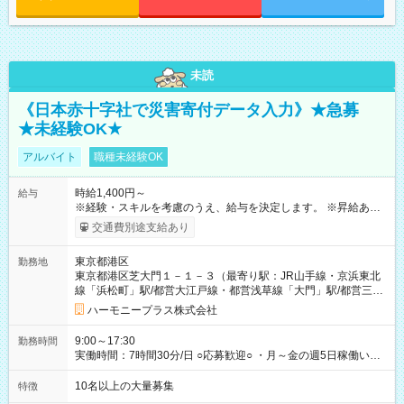
未読
《日本赤十字社で災害寄付データ入力》★急募
★未経験OK★
アルバイト
職種未経験OK
時給1,400円～
給与
※経験・スキルを考慮のうえ、給与を決定します。 ※昇給あり
（勤務実績・評価による） ※残業が発生した場合は、時間外手
交通費別途支給あり
当を全額支給します。 ※交通費支給（月額上限50,000円／当社
規定による） ※給与は月末締め、翌月15日払いです。 ※試用期
東京都港区
勤務地
間中も給与・待遇に変更はありません。 【試用期間】試用期間
東京都港区芝大門１－１－３（最寄り駅：JR山手線・京浜東北
あり 試用期間の長さ：1ヶ月 雇用形態、給与は本採用時と同じ
線「浜松町」駅/都営大江戸線・都営浅草線「⼤⾨」駅/都営三田
です。 試用期間中は、健康保険などの福利厚生の一部が制限さ
線「御成⾨」駅）
れる可能性があります。
ハーモニープラス株式会社
9:00～17:30
勤務時間
実働時間：7時間30分/日 ○応募歓迎○ ・月～金の週5日稼働いた
だける方 ・実働時間：7.5時間（休憩1時間）
10名以上の大量募集
特徴