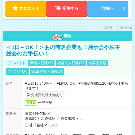
気になる！
応募する
詳細へ
掲載日：2026.08.08
未読
＜1日～OK！＞あの有名企業も！展示会や株主
総会のお手伝い！
アルバイト
職種未経験OK
社会人未経験OK
大学生歓迎
ブランクOK
WEB登録・面接OK
■日給16,840円～ ■日払いOK ■実働3時間5,120円のお仕事あ
給与
ります！
交通費別途支給あり
一部支給
交通費
東京都千代田区
勤務地
東京駅
/
水道橋駅
/
有楽町駅
/
…
株式会社マッシュ