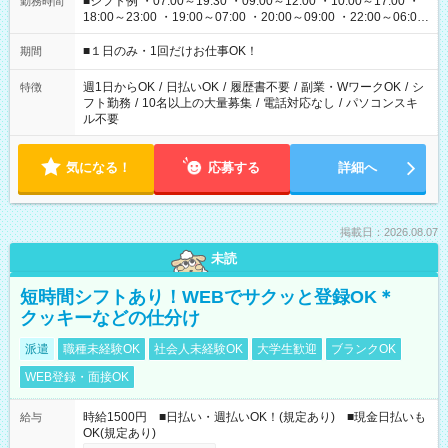
■シフト例 ・07:00～19:30 ・09:00～12:00 ・10:00～17:00 ・
勤務時間
18:00～23:00 ・19:00～07:00 ・20:00～09:00 ・22:00～06:00
etc ★最短で3時間で5,120円のお仕事から 15時間で2万円近く稼
げるお仕事も！ ご希望のお時間に合わせてご紹介！ ※シフトは
■１日のみ・1回だけお仕事OK！
期間
現場によって異なります。 ※勿論、休憩時間はあるのでご安心
ください！
週1日からOK
/
日払いOK
/
履歴書不要
/
副業・WワークOK
/
シ
特徴
フト勤務
/
10名以上の大量募集
/
電話対応なし
/
パソコンスキ
ル不要
気になる！
応募する
詳細へ
掲載日：2026.08.07
未読
短時間シフトあり！WEBでサクッと登録OK＊
クッキーなどの仕分け
派遣
職種未経験OK
社会人未経験OK
大学生歓迎
ブランクOK
WEB登録・面接OK
時給1500円 ■日払い・週払いOK！(規定あり) ■現金日払いも
給与
OK(規定あり)