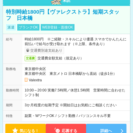
未読
特別時給1800円【ヴァレクストラ】短期スタッ
フ 日本橋
派遣
ブランクOK
WEB登録・面接OK
時給1800円 ※ご経験・スキルにより優遇 スマホでかんたんに
給与
前払いで給与が受け取れます（※上限、条件あり）
交通費別途支給あり
交通費全額支給（規定あり）
交通費
東京都中央区
勤務地
東京都中央区 東京メトロ 日本橋駅から直結（徒歩1分）
Valextra
10:00～20:00 実働7.5時間／休憩1.5時間 営業時間に合わせた
勤務時間
シフト制
3か月程度の短期予定 ※開始日はお気軽にご相談ください
期間
副業・WワークOK
/
シフト勤務
/
パソコンスキル不要
特徴
気になる！
応募する
詳細へ