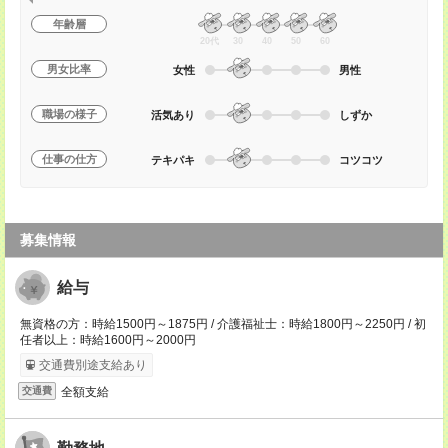
年齢層
20代
30
40
50
60
男女比率
女性
男性
職場の様子
活気あり
しずか
仕事の仕方
テキパキ
コツコツ
募集情報
給与
無資格の方：時給1500円～1875円 / 介護福祉士：時給1800円～2250円 / 初
任者以上：時給1600円～2000円
交通費別途支給あり
全額支給
交通費