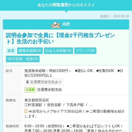
あなたの閲覧履歴からのオススメ
掲載日：2026.08.08
未読
説明会参加で全員に【現金2千円相当プレゼン
ト】生活のお手伝い
派遣
職種未経験OK
社会人未経験OK
ブランクOK
WEB登録・面接OK
無資格未経験：時給1500円～ ■週払いOK ■扶養内OK ■日
給与
収1万2000円以上
交通費別途支給あり
交通費全額支給
交通費
東京都世田谷区
勤務地
三軒茶屋駅
/
世田谷駅
/
下高井戸駅
/
…
≪自宅からドアtoドアで30分以内！≫ご希望の勤務地を紹介
します。
9:00～18:00（休憩60分） ■ご希望があれば下記シフトもOK！
勤務時間
早番 7:00～16:00 遅番 10:00～19:00 「家族と休みを合わせた