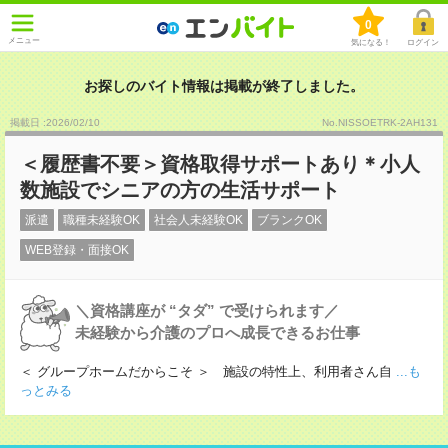
0
メニュー
気になる！
ログイン
お探しのバイト情報は掲載が終了しました。
掲載日 :2026
/
02
/
10
No.NISSOETRK-2AH131
＜履歴書不要＞資格取得サポートあり＊小人
数施設でシニアの方の生活サポート
派遣
職種未経験OK
社会人未経験OK
ブランクOK
WEB登録・面接OK
＼資格講座が “タダ” で受けられます／
未経験から介護のプロへ成長できるお仕事
＜ グループホームだからこそ ＞ 施設の特性上、利用者さん自
...も
っとみる