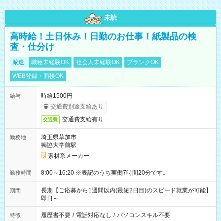
未読
高時給！土日休み！日勤のお仕事！紙製品の検
査・仕分け
派遣
職種未経験OK
社会人未経験OK
ブランクOK
WEB登録・面接OK
時給1500円
給与
交通費別途支給あり
交通費支給有り
交通費
埼玉県草加市
勤務地
獨協大学前駅
素材系メーカー
8:00～16:20 ※表記のうち実働7時間20分です。
勤務時間
長期【ご応募から1週間以内(最短2日目)のスピード就業が可能】
期間
即日～
履歴書不要
/
電話対応なし
/
パソコンスキル不要
特徴