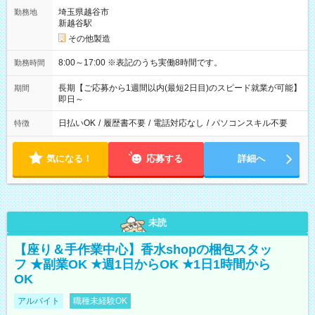
埼玉県越谷市
勤務地
新越谷駅
その他製造
8:00～17:00 ※表記のうち実働8時間です。
勤務時間
長期【ご応募から1週間以内(最短2日目)のスピード就業が可能】
期間
即日～
日払いOK
/
履歴書不要
/
電話対応なし
/
パソコンスキル不要
特徴
気になる！
応募する
詳細へ
未読
【座り＆手作業中心】香水shopの梱包スタッ
フ ★副業OK ★週1日からOK ★1日1時間から
OK
アルバイト
職種未経験OK