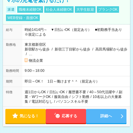
マホの充電を繋げるだけ！
派遣
職種未経験OK
社会人未経験OK
大学生歓迎
ブランクOK
WEB登録・面接OK
時給1414円～ ▼日払いOK（規定あり） ■初勤務手当あり
給与
※規定による
東京都新宿区
勤務地
新宿駅から徒歩
/
新宿三丁目駅から徒歩
/
高田馬場駅から徒歩
/
…
物流企業
9:00～18:00
勤務時間
即日～OK！ 1日～働けます＾＾（規定あり）
期間
週1日からOK
/
日払いOK
/
履歴書不要
/
40～50代活躍中
/
副
特徴
業・WワークOK
/
服装自由
/
シフト勤務
/
10名以上の大量募
集
/
電話対応なし
/
パソコンスキル不要
気になる！
応募する
詳細へ