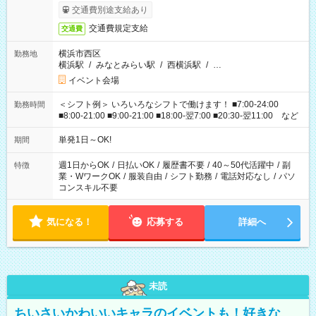
交通費別途支給あり
交通費規定支給
交通費
横浜市西区
勤務地
横浜駅
/
みなとみらい駅
/
西横浜駅
/
…
イベント会場
＜シフト例＞ いろいろなシフトで働けます！ ■7:00-24:00
勤務時間
■8:00-21:00 ■9:00-21:00 ■18:00-翌7:00 ■20:30-翌11:00 など
単発1日～OK!
期間
週1日からOK
/
日払いOK
/
履歴書不要
/
40～50代活躍中
/
副
特徴
業・WワークOK
/
服装自由
/
シフト勤務
/
電話対応なし
/
パソ
コンスキル不要
気になる！
応募する
詳細へ
未読
ちいさいかわいいキャラのイベントも！好きな