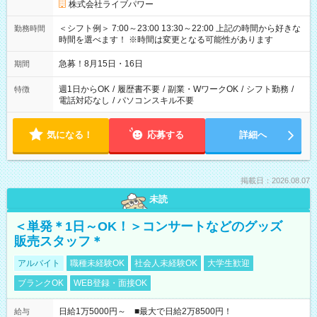
株式会社ライブパワー
＜シフト例＞ 7:00～23:00 13:30～22:00 上記の時間から好きな
勤務時間
時間を選べます！ ※時間は変更となる可能性があります
急募！8月15日・16日
期間
週1日からOK
/
履歴書不要
/
副業・WワークOK
/
シフト勤務
/
特徴
電話対応なし
/
パソコンスキル不要
気になる！
応募する
詳細へ
掲載日：2026.08.07
未読
＜単発＊1日～OK！＞コンサートなどのグッズ
販売スタッフ＊
アルバイト
職種未経験OK
社会人未経験OK
大学生歓迎
ブランクOK
WEB登録・面接OK
日給1万5000円～ ■最大で日給2万8500円！
給与