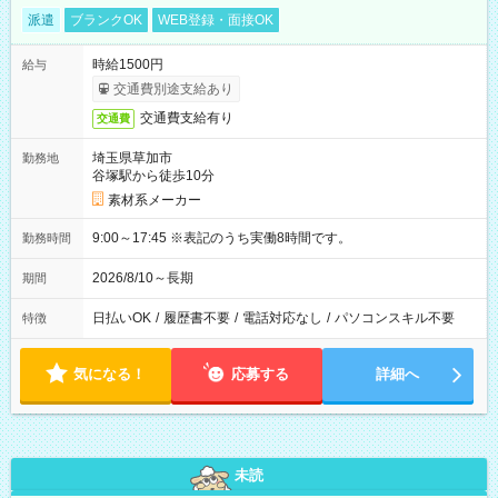
派遣
ブランクOK
WEB登録・面接OK
時給1500円
給与
交通費別途支給あり
交通費支給有り
交通費
埼玉県草加市
勤務地
谷塚駅から徒歩10分
素材系メーカー
9:00～17:45 ※表記のうち実働8時間です。
勤務時間
2026/8/10～長期
期間
日払いOK
/
履歴書不要
/
電話対応なし
/
パソコンスキル不要
特徴
気になる！
応募する
詳細へ
未読