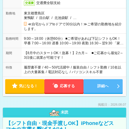
交通費全額支給
交通費
東京都豊島区
勤務地
巣鴨駅
/
目白駅
/
北池袋駅
/
…
≪自宅からドアtoドアで30分以内！≫ご希望の勤務地を紹介
します。
9:00～18:00（休憩60分） ■ご希望があれば下記シフトもOK！
勤務時間
早番 7:00～16:00 遅番 10:00～19:00 夜勤 16:30～翌9:30 「家族
と休みを合わせたい」 「余裕を持って夕飯の準備がしたい」
「できれば残業はしたくない」 など、ご希望を教えてください
【8月中のスタートOK！急募！】2カ月～ ■ご応募から最短2～
期間
ね。 ※Wワーク希望の方へ 今ご覧のお仕事で希望する勤務時間
3日後に就業が可能です！
と、もう1つのお仕事の勤務時間。 合計で週40時間を超える場
合は応募できません。
履歴書不要
/
40～50代活躍中
/
服装自由
/
シフト勤務
/
10名以
特徴
上の大量募集
/
電話対応なし
/
パソコンスキル不要
気になる！
応募する
詳細へ
掲載日：2026.08.07
未読
【シフト自由・現金手渡しOK】iPhoneなどス