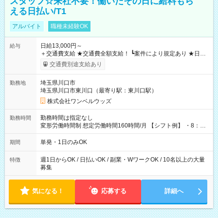
スタッフ☆来社不要！働いたその日に給料もら
える日払い/T1
アルバイト
職種未経験OK
日給13,000円～
給与
＋交通費支給 ★交通費全額支給！ ┗案件により規定あり ★日払
いOK！（規定あり） ┗働いたその日に現金GET♪ お仕事後はコ
交通費別途支給あり
ンビニATMから 日払い分を引き落とせます！ 【試用期間】試
用期間なし
埼玉県川口市
勤務地
埼玉県川口市東川口（最寄り駅：東川口駅）
株式会社ワンベルウッズ
勤務時間は指定なし
勤務時間
変形労働時間制 想定労働時間160時間/月 【シフト例】 ・8：00
～21：00
単発・1日のみOK
期間
週1日からOK / 日払いOK / 副業・WワークOK / 10名以上の大量
特徴
募集
気になる！
応募する
詳細へ