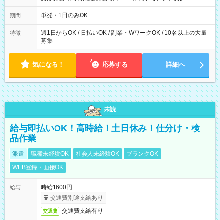
～21：00
単発・1日のみOK
期間
週1日からOK / 日払いOK / 副業・WワークOK / 10名以上の大量
特徴
募集
気になる！
応募する
詳細へ
未読
給与即払いOK！高時給！土日休み！仕分け・検
品作業
派遣
職種未経験OK
社会人未経験OK
ブランクOK
WEB登録・面接OK
時給1600円
給与
交通費別途支給あり
交通費支給有り
交通費