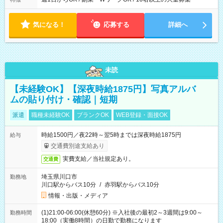
気になる！
応募する
詳細へ
未読
【未経験OK】【深夜時給1875円】写真アルバ
ムの貼り付け・確認｜短期
派遣
職種未経験OK
ブランクOK
WEB登録・面接OK
時給1500円／夜22時～翌5時までは深夜時給1875円
給与
交通費別途支給あり
実費支給／当社規定あり。
交通費
埼玉県川口市
勤務地
川口駅からバス10分
/
赤羽駅からバス10分
情報・出版・メディア
(1)21:00-06:00(休憩60分) ※入社後の最初2～3週間は9:00～
勤務時間
18:00（実働8時間）の日勤で勤務になります