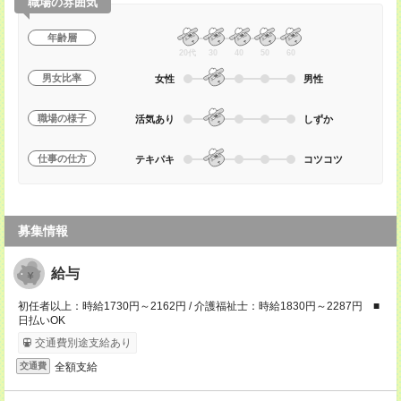
職場の雰囲気
年齢層
20代
30
40
50
60
男女比率
女性
男性
職場の様子
活気あり
しずか
仕事の仕方
テキパキ
コツコツ
募集情報
給与
初任者以上：時給1730円～2162円 / 介護福祉士：時給1830円～2287円 ■
日払いOK
交通費別途支給あり
全額支給
交通費