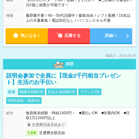
【8月中のスタートOK！急募！】2カ月～ ■ご応募から最短2～
期間
ね。 ※Wワーク希望の方へ 今ご覧のお仕事で希望する勤務時間
3日後に就業が可能です！
と、もう1つのお仕事の勤務時間。 合計で週40時間を超える場
合は応募できません。
履歴書不要
/
40～50代活躍中
/
服装自由
/
シフト勤務
/
10名以
特徴
上の大量募集
/
電話対応なし
/
パソコンスキル不要
気になる！
応募する
詳細へ
掲載日：2026.08.06
未読
説明会参加で全員に【現金2千円相当プレゼン
ト】生活のお手伝い
派遣
職種未経験OK
社会人未経験OK
ブランクOK
WEB登録・面接OK
無資格未経験：時給1400円～ ■週払いOK ■扶養内OK ■日
給与
収1万1200円以上
交通費別途支給あり
交通費全額支給
交通費