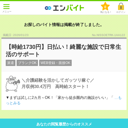
0
メニュー
気になる！
ログイン
お探しのバイト情報は掲載が終了しました。
掲載日 :2026
/
01
/
23
No.NISSOETRK-1AA122
【時給1730円】日払い！綺麗な施設で日常生
活のサポート
派遣
ブランクOK
WEB登録・面接OK
＼介護経験を活かしてガッツリ稼ぐ／
月収例30.4万円 高時給スタート！
▼まずは試しに2カ月～OK！「家から徒歩圏内の施設がいい」「
...も
っとみる
あなたの閲覧履歴からのオススメ