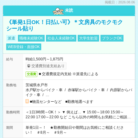
掲載日：2026.08.06
未読
《単発1日OK！日払い可》＊文房具のモクモク
シール貼り
派遣
職種未経験OK
社会人未経験OK
大学生歓迎
ブランクOK
WEB登録・面接OK
時給1,500円～1,875円
給与
交通費別途支給あり
■ 交通費規定内支給 ※派遣先による
交通費
茨城県水戸市
勤務地
水戸駅からバイク・車
/
赤塚駅からバイク・車
/
内原駅からバ
イク・車
/
…
■物流センターなど ■勤務地選べます
＜1日3時間～OK！＞ ▼ 例えば… ▼ 15:00～18:00 15:00～
勤務時間
22:00 17:00～22:00 など こちら以外の時間もお気軽にご相談く
ださい！
単発1日～！ ★勤務開始日や期間はお気軽にご相談くださ
期間
い！ ＃8月～ ＃9月～