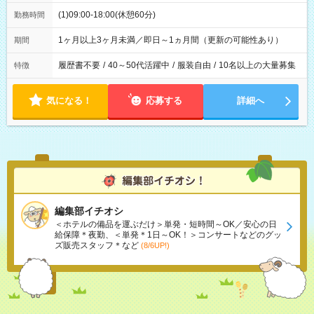
(1)09:00-18:00(休憩60分)
勤務時間
1ヶ月以上3ヶ月未満／即日～1ヵ月間（更新の可能性あり）
期間
履歴書不要
/
40～50代活躍中
/
服装自由
/
10名以上の大量募集
特徴
気になる！
応募する
詳細へ
編集部イチオシ
＜ホテルの備品を運ぶだけ＞単発・短時間～OK／安心の日
給保障＊夜勤、＜単発＊1日～OK！＞コンサートなどのグッ
ズ販売スタッフ＊など
(8/6UP!)