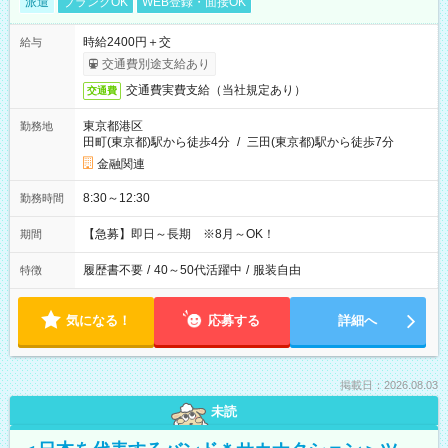
派遣
ブランクOK
WEB登録・面接OK
時給2400円＋交
給与
交通費別途支給あり
交通費実費支給（当社規定あり）
交通費
東京都港区
勤務地
田町(東京都)駅から徒歩4分
/
三田(東京都)駅から徒歩7分
金融関連
8:30～12:30
勤務時間
【急募】即日～長期 ※8月～OK！
期間
履歴書不要
/
40～50代活躍中
/
服装自由
特徴
気になる！
応募する
詳細へ
掲載日：2026.08.03
未読