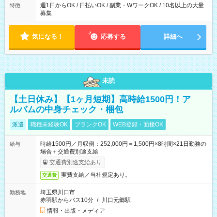
週1日からOK / 日払いOK / 副業・WワークOK / 10名以上の大量
特徴
募集
気になる！
応募する
詳細へ
未読
【土日休み】【1ヶ月短期】高時給1500円！ア
ルバムの中身チェック・梱包
派遣
職種未経験OK
ブランクOK
WEB登録・面接OK
時給1500円／月収例：252,000円＝1,500円×8時間×21日勤務の
給与
場合＋交通費別途支給
交通費別途支給あり
実費支給／当社規定あり。
交通費
埼玉県川口市
勤務地
赤羽駅からバス10分
/
川口元郷駅
情報・出版・メディア