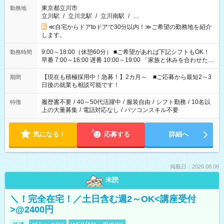
東京都立川市
勤務地
立川駅
/
立川北駅
/
立川南駅
/
…
≪自宅からドアtoドアで30分以内！≫ご希望の勤務地を紹介
します。
9:00～18:00（休憩60分） ■ご希望があれば下記シフトもOK！
勤務時間
早番 7:00～16:00 遅番 10:00～19:00 「家族と休みを合わせた
い」 「余裕を持って夕飯の準備がしたい」 「できれば残業はし
たくない」 など、ご希望を教えてくださいね。 ※Wワーク希望
【現在も積極採用中！急募！】2カ月～ ■ご応募から最短2～3
期間
の方へ 今ご覧のお仕事で希望する勤務時間と、もう1つのお仕事
日後の就業も相談可能です！
の勤務時間。 合計で週40時間を超える場合は応募できません。
履歴書不要
/
40～50代活躍中
/
服装自由
/
シフト勤務
/
10名以
特徴
上の大量募集
/
電話対応なし
/
パソコンスキル不要
気になる！
応募する
詳細へ
掲載日：2026.08.06
未読
＼！完全在宅！／土日含む週2～OK<講座受付
>@2400円