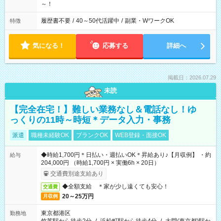
～！
履歴書不要
/
40～50代活躍中
/
副業・WワークOK
特徴
気になる！
応募する
詳細へ
掲載日：2026.07.29
未読
【完全在宅！】難しい業務なし＆電話なし！ゆ
っくりの11時～時短＊データ入力・事務
派遣
職種未経験OK
ブランクOK
WEB登録・面接OK
◆時給1,700円＊日払い・週払いOK＊昇給あり♪【月収例】 ・約
給与
204,000円 （時給1,700円 × 実働6h × 20日）
交通費別途支給あり
◆全額支給 ＊家が少し遠くても安心！
交通費
20～25万円
月収例
東京都港区
勤務地