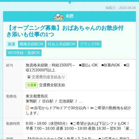
掲載日：2026.08.06
未読
【オープニング募集】おばあちゃんのお散歩付
き添いも仕事の1つ
派遣
職種未経験OK
社会人未経験OK
ブランクOK
WEB登録・面接OK
無資格未経験：時給1500円～ ■週払いOK ■扶養内OK ■日
給与
収1万2000円以上
交通費別途支給あり
交通費全額支給
交通費
東京都豊島区
勤務地
巣鴨駅
/
目白駅
/
北池袋駅
/
…
≪自宅からドアtoドアで30分以内！≫ご希望の勤務地を紹介
します。
9:00～18:00（休憩60分） ■ご希望があれば下記シフトもOK！
勤務時間
早番 7:00～16:00 遅番 10:00～19:00 夜勤 16:30～翌9:30 「家族
と休みを合わせたい」 「余裕を持って夕飯の準備がしたい」
「できれば残業はしたくない」 など、ご希望を教えてください