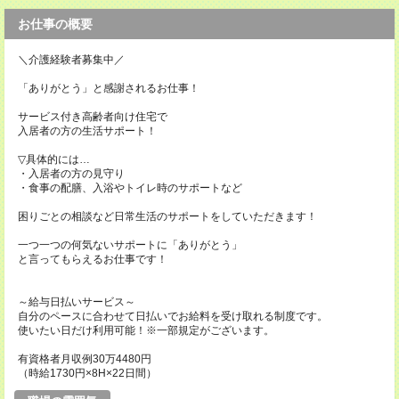
お仕事の概要
＼介護経験者募集中／
「ありがとう」と感謝されるお仕事！
サービス付き高齢者向け住宅で
入居者の方の生活サポート！
▽具体的には…
・入居者の方の見守り
・食事の配膳、入浴やトイレ時のサポートなど
困りごとの相談など日常生活のサポートをしていただきます！
一つ一つの何気ないサポートに「ありがとう」
と言ってもらえるお仕事です！
～給与日払いサービス～
自分のペースに合わせて日払いでお給料を受け取れる制度です。
使いたい日だけ利用可能！※一部規定がございます。
有資格者月収例30万4480円
（時給1730円×8H×22日間）