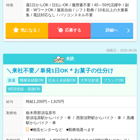
週1日からOK
/
日払いOK
/
履歴書不要
/
40～50代活躍中
/
副
特徴
業・WワークOK
/
服装自由
/
シフト勤務
/
10名以上の大量募
集
/
電話対応なし
/
パソコンスキル不要
気になる！
応募する
詳細へ
掲載日：2026.08.06
未読
＼来社不要／単発1日OK＊お菓子の仕分け
派遣
職種未経験OK
社会人未経験OK
大学生歓迎
ブランクOK
WEB登録・面接OK
時給1,200円～1,625円
給与
栃木県那須塩原市
勤務地
那須塩原駅からバイク・車
/
西那須野駅からバイク・車
/
黒磯
駅からバイク・車
■物流センターなど ■勤務地選べます