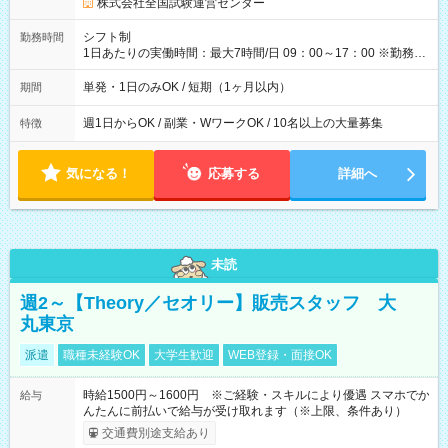
円の場合あり ・国家試験 7:00～13:30（休憩なし） 時給1,300
株式会社全国試験運営センター
円（役割手当＋100円）×6時間＝日収8,400円＋交通費 【試用期
間】試用期間なし
シフト制
勤務時間
1日あたりの実働時間：最大7時間/日 09：00～17：00 ※勤務時
間は 試験により異なります。
単発・1日のみOK / 短期（1ヶ月以内）
期間
週1日からOK / 副業・WワークOK / 10名以上の大量募集
特徴
気になる！
応募する
詳細へ
未読
週2～【Theory／セオリー】販売スタッフ 大
丸東京
派遣
職種未経験OK
大学生歓迎
WEB登録・面接OK
時給1500円～1600円 ※ご経験・スキルにより優遇 スマホでか
給与
んたんに前払いで給与が受け取れます（※上限、条件あり）
交通費別途支給あり