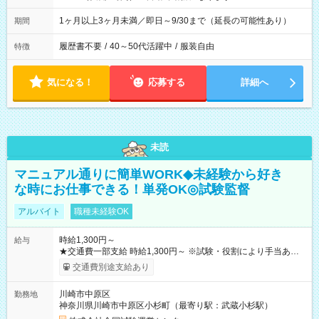
1ヶ月以上3ヶ月未満／即日～9/30まで（延長の可能性あり）
期間
履歴書不要
/
40～50代活躍中
/
服装自由
特徴
気になる！
応募する
詳細へ
未読
マニュアル通りに簡単WORK◆未経験から好き
な時にお仕事できる！単発OK◎試験監督
アルバイト
職種未経験OK
時給1,300円～
給与
★交通費一部支給 時給1,300円～ ※試験・役割により手当あり
※勤務回数により昇給あり 【即給（前払い）オプションあ
交通費別途支給あり
り！】 希望される場合、勤務から1週間ほどで給与の一部を受け
取れます。 ※手数料418円がかかります。 【過去試験日の収入
川崎市中原区
勤務地
例】 ・河合塾模擬試験 8:30～17:30（休憩1時間） 時給1,300円
神奈川県川崎市中原区小杉町（最寄り駅：武蔵小杉駅）
×8時間＝日収10,400円＋交通費 ※当日の役割により時給＋100