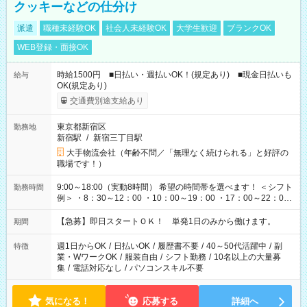
クッキーなどの仕分け
派遣
職種未経験OK
社会人未経験OK
大学生歓迎
ブランクOK
WEB登録・面接OK
時給1500円 ■日払い・週払いOK！(規定あり) ■現金日払いも
給与
OK(規定あり)
交通費別途支給あり
東京都新宿区
勤務地
新宿駅
/
新宿三丁目駅
大手物流会社（年齢不問／「無理なく続けられる」と好評の
職場です！）
9:00～18:00（実動8時間） 希望の時間帯を選べます！ ＜シフト
勤務時間
例＞ ・8：30～12：00 ・10：00～19：00 ・17：00～22：00
・13：00～22：00 ・22：00～翌6：00 など
【急募】即日スタートＯＫ！ 単発1日のみから働けます。
期間
週1日からOK
/
日払いOK
/
履歴書不要
/
40～50代活躍中
/
副
特徴
業・WワークOK
/
服装自由
/
シフト勤務
/
10名以上の大量募
集
/
電話対応なし
/
パソコンスキル不要
気になる！
応募する
詳細へ