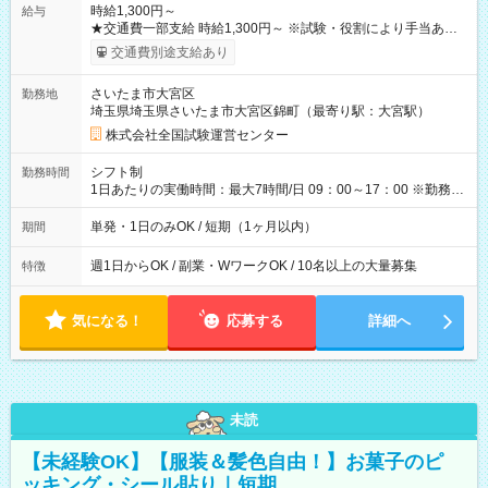
時給1,300円～
給与
★交通費一部支給 時給1,300円～ ※試験・役割により手当あり
※勤務回数により昇給あり 【即給（前払い）オプションあ
交通費別途支給あり
り！】 希望される場合、勤務から1週間ほどで給与の一部を受け
取れます。 ※手数料418円がかかります。 【過去試験日の収入
さいたま市大宮区
勤務地
例】 ・河合塾模擬試験 8:30～17:30（休憩1時間） 時給1,300円
埼玉県埼玉県さいたま市大宮区錦町（最寄り駅：大宮駅）
×8時間＝日収10,400円＋交通費 ※当日の役割により時給＋100
円の場合あり ・国家試験 7:00～13:30（休憩なし） 時給1,300
株式会社全国試験運営センター
円（役割手当＋100円）×6時間＝日収8,400円＋交通費 【試用期
間】試用期間なし
シフト制
勤務時間
1日あたりの実働時間：最大7時間/日 09：00～17：00 ※勤務時
間は 試験により異なります。
単発・1日のみOK / 短期（1ヶ月以内）
期間
週1日からOK / 副業・WワークOK / 10名以上の大量募集
特徴
気になる！
応募する
詳細へ
未読
【未経験OK】【服装＆髪色自由！】お菓子のピ
ッキング・シール貼り｜短期