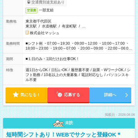
交通費別途支給あり
一部支給
交通費
東京都千代田区
勤務地
東京駅
/
水道橋駅
/
有楽町駅
/
…
株式会社マッシュ
■シフト例 ・07:00～19:30 ・09:00～12:00 ・10:00～17:00 ・
勤務時間
18:00～23:00 ・19:00～07:00 ・20:00～09:00 ・22:00～06:00
etc ★最短で3時間で5,120円のお仕事から 15時間で2万円近く稼
げるお仕事も！ ご希望のお時間に合わせてご紹介！ ※シフトは
■１日のみ・1回だけお仕事OK！
期間
現場によって異なります。 ※勿論、休憩時間はあるのでご安心
ください！
週1日からOK
/
日払いOK
/
履歴書不要
/
副業・WワークOK
/
シ
特徴
フト勤務
/
10名以上の大量募集
/
電話対応なし
/
パソコンスキ
ル不要
気になる！
応募する
詳細へ
掲載日：2026.08.06
未読
短時間シフトあり！WEBでサクッと登録OK＊