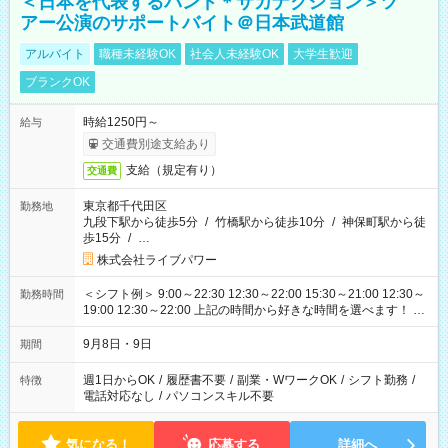
＜日本を代表するバンド＊サカナクション＞ツ
アー公演のサポートバイト＠日本武道館
アルバイト
職種未経験OK
社会人未経験OK
大学生歓迎
ブランクOK
時給1250円～
給与
交通費別途支給あり
支給（規定有り）
交通費
東京都千代田区
勤務地
九段下駅から徒歩5分
/
竹橋駅から徒歩10分
/
神保町駅から徒
歩15分
/
…
株式会社ライブパワー
＜シフト例＞ 9:00～22:30 12:30～22:00 15:30～21:00 12:30～
勤務時間
19:00 12:30～22:00 上記の時間から好きな時間を選べます！ ※
時間は変更となる可能性があります
9月8日・9日
期間
週1日からOK
/
履歴書不要
/
副業・WワークOK
/
シフト勤務
/
特徴
電話対応なし
/
パソコンスキル不要
気になる！
応募する
詳細へ