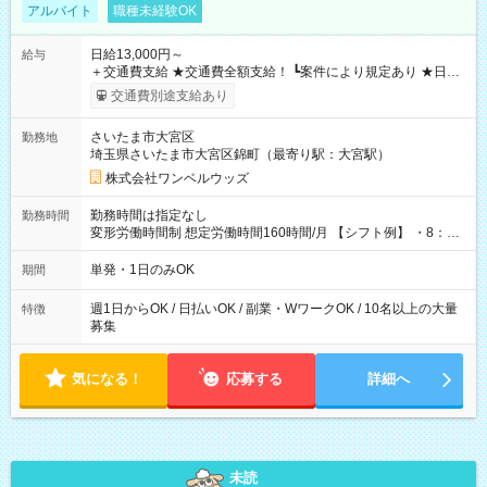
アルバイト
職種未経験OK
日給13,000円～
給与
＋交通費支給 ★交通費全額支給！ ┗案件により規定あり ★日払
いOK！（規定あり） ┗働いたその日に現金GET♪ お仕事後はコ
交通費別途支給あり
ンビニATMから 日払い分を引き落とせます！ 【試用期間】試
用期間なし
さいたま市大宮区
勤務地
埼玉県さいたま市大宮区錦町（最寄り駅：大宮駅）
株式会社ワンベルウッズ
勤務時間は指定なし
勤務時間
変形労働時間制 想定労働時間160時間/月 【シフト例】 ・8：00
～21：00
単発・1日のみOK
期間
週1日からOK / 日払いOK / 副業・WワークOK / 10名以上の大量
特徴
募集
気になる！
応募する
詳細へ
未読