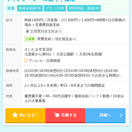
派遣
職種未経験OK
ブランクOK
WEB登録・面接OK
時給1400円／月収例：117,600円＝1,400円×4時間×21日勤務の
給与
場合＋交通費別途支給
交通費別途支給あり
実費支給／当社規定あり。
交通費
さいたま市見沼区
勤務地
七里駅から車6分
/
大宮公園駅
/
大宮(埼玉県)駅
アパレル・日用雑貨
(1)14:00-18:00(休憩0分) (2)14:00-19:00(休憩0分) (3)14:00-
勤務時間
19:30(休憩0分) (4)14:00-20:00(休憩45分) ※お好きな時間が選べ
ます
1ヶ月以上3ヶ月未満／即日～8月末までの期間限定
期間
履歴書不要
/
40～50代活躍中
/
服装自由
/
シフト勤務
/
10名以
特徴
上の大量募集
気になる！
応募する
詳細へ