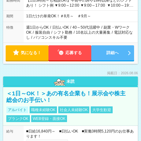
【1日3時間～も相談OK!】午前中のみや18時以降などのシフト
勤務時間
あり！ シフト例 ▼9:00～12:00 ▼9:00～17:00 ▼10:00～19:00
▼18:00～21:00
1日だけの単発OK！＃8月～ ＃9月～
期間
週1日からOK
/
日払いOK
/
40～50代活躍中
/
副業・Wワーク
特徴
OK
/
服装自由
/
シフト勤務
/
10名以上の大量募集
/
電話対応な
し
/
パソコンスキル不要
気になる！
応募する
詳細へ
掲載日：2026.08.06
未読
＜1日～OK！＞あの有名企業も！展示会や株主
総会のお手伝い！
アルバイト
職種未経験OK
社会人未経験OK
大学生歓迎
ブランクOK
WEB登録・面接OK
■日給16,840円～ ■日払いOK ■実働3時間5,120円のお仕事あ
給与
ります！