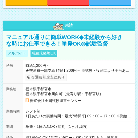
未読
マニュアル通りに簡単WORK◆未経験から好き
な時にお仕事できる！単発OK◎試験監督
アルバイト
職種未経験OK
時給1,300円～
給与
★交通費一部支給 時給1,300円～ ※試験・役割により手当あり
※勤務回数により昇給あり 【即給（前払い）オプションあ
交通費別途支給あり
り！】 希望される場合、勤務から1週間ほどで給与の一部を受け
取れます。 ※手数料418円がかかります。 【過去試験日の収入
栃木県宇都宮市
勤務地
例】 ・河合塾模擬試験 8:30～17:30（休憩1時間） 時給1,300円
栃木県宇都宮市川向町（最寄り駅：宇都宮駅）
×8時間＝日収10,400円＋交通費 ※当日の役割により時給＋100
円の場合あり ・国家試験 7:00～13:30（休憩なし） 時給1,300
株式会社全国試験運営センター
円（役割手当＋100円）×6時間＝日収8,400円＋交通費 【試用期
間】試用期間なし
シフト制
勤務時間
1日あたりの実働時間：最大7時間/日 09：00～17：00 ※勤務時
間は 試験により異なります。
単発・1日のみOK / 短期（1ヶ月以内）
期間
週1日からOK / 副業・WワークOK / 10名以上の大量募集
特徴