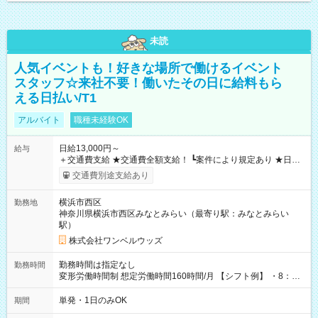
未読
人気イベントも！好きな場所で働けるイベント
スタッフ☆来社不要！働いたその日に給料もら
える日払い/T1
アルバイト
職種未経験OK
日給13,000円～
給与
＋交通費支給 ★交通費全額支給！ ┗案件により規定あり ★日払
いOK！（規定あり） ┗働いたその日に現金GET♪ お仕事後はコ
交通費別途支給あり
ンビニATMから 日払い分を引き落とせます！ 【試用期間】試
用期間なし
横浜市西区
勤務地
神奈川県横浜市西区みなとみらい（最寄り駅：みなとみらい
駅）
株式会社ワンベルウッズ
勤務時間は指定なし
勤務時間
変形労働時間制 想定労働時間160時間/月 【シフト例】 ・8：00
～21：00
単発・1日のみOK
期間