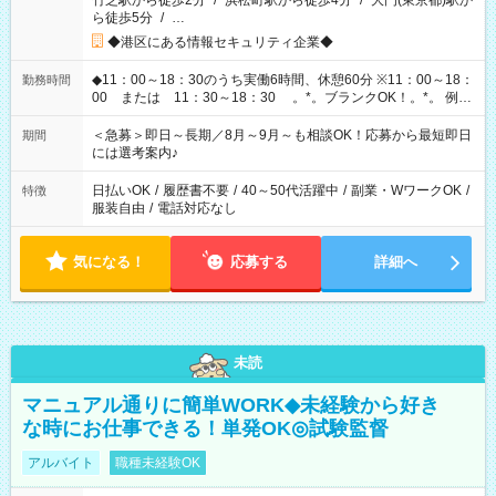
竹芝駅から徒歩2分
/
浜松町駅から徒歩4分
/
大門(東京都)駅か
ら徒歩5分
/
…
◆港区にある情報セキュリティ企業◆
◆11：00～18：30のうち実働6時間、休憩60分 ※11：00～18：
勤務時間
00 または 11：30～18：30 。*。ブランクOK！。*。 例え
ば前職が、 在宅/財団法人/事務/コールセンター/受付/販売/カフェ
スタッフ スイーツ販売/ホテルフロント/化粧品販売/など 様々な
＜急募＞即日～長期／8月～9月～も相談OK！応募から最短即日
期間
業界から入社して活躍されています♪
には選考案内♪
日払いOK
/
履歴書不要
/
40～50代活躍中
/
副業・WワークOK
/
特徴
服装自由
/
電話対応なし
気になる！
応募する
詳細へ
未読
マニュアル通りに簡単WORK◆未経験から好き
な時にお仕事できる！単発OK◎試験監督
アルバイト
職種未経験OK