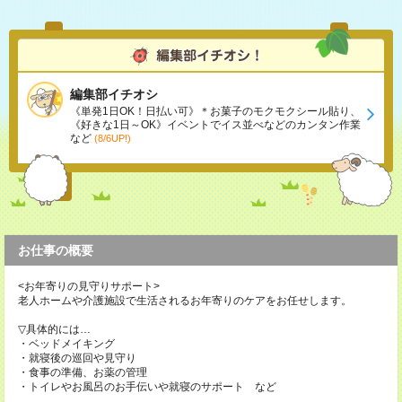
編集部イチオシ
《単発1日OK！日払い可》＊お菓子のモクモクシール貼り、
《好きな1日～OK》イベントでイス並べなどのカンタン作業
など
(8/6UP!)
お仕事の概要
<お年寄りの見守りサポート>
老人ホームや介護施設で生活されるお年寄りのケアをお任せします。
▽具体的には…
・ベッドメイキング
・就寝後の巡回や見守り
・食事の準備、お薬の管理
・トイレやお風呂のお手伝いや就寝のサポート など