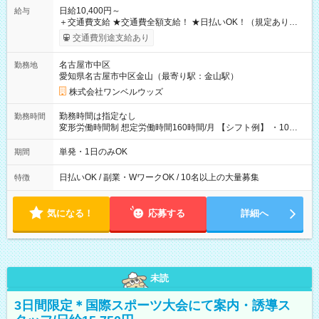
日給10,400円～
給与
＋交通費支給 ★交通費全額支給！ ★日払いOK！（規定あり） ┗
働いたその日に現金GET♪ お仕事後はコンビニATMから 日払
交通費別途支給あり
い分を引き落とせます！ 【試用期間】試用期間なし
名古屋市中区
勤務地
愛知県名古屋市中区金山（最寄り駅：金山駅）
株式会社ワンベルウッズ
勤務時間は指定なし
勤務時間
変形労働時間制 想定労働時間160時間/月 【シフト例】 ・10：
00～20：00
単発・1日のみOK
期間
日払いOK / 副業・WワークOK / 10名以上の大量募集
特徴
気になる！
応募する
詳細へ
未読
3日間限定＊国際スポーツ大会にて案内・誘導ス