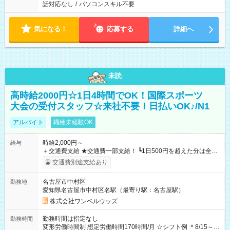
話対応なし
/
パソコンスキル不要
気になる！
応募する
詳細へ
未読
高時給2000円☆1日4時間でOK！国際スポーツ
大会の受付スタッフ☆来社不要！日払いOK♪/N1
アルバイト
職種未経験OK
時給2,000円～
給与
＋交通費支給 ★交通費一部支給！ ┗1日500円を超えた分は全額
支給！ ※往復500円以内の方は自己負担となります ★日払い
交通費別途支給あり
OK！（規定あり） ┗働いたその日に現金GET♪ お仕事後はコン
ビニATMから 日払い分を引き落とせます！ 【試用期間】試用
名古屋市中村区
勤務地
期間なし
愛知県名古屋市中村区名駅（最寄り駅：名古屋駅）
株式会社ワンベルウッズ
勤務時間は指定なし
勤務時間
変形労働時間制 想定労働時間170時間/月 ☆シフト例 ＊8/15～