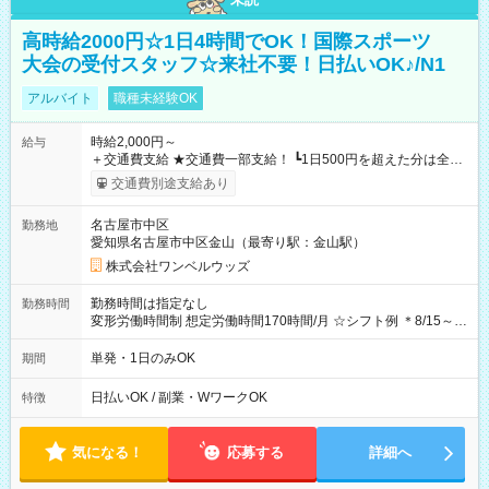
高時給2000円☆1日4時間でOK！国際スポーツ
大会の受付スタッフ☆来社不要！日払いOK♪/N1
アルバイト
職種未経験OK
時給2,000円～
給与
＋交通費支給 ★交通費一部支給！ ┗1日500円を超えた分は全額
支給！ ※往復500円以内の方は自己負担となります ★日払い
交通費別途支給あり
OK！（規定あり） ┗働いたその日に現金GET♪ お仕事後はコン
ビニATMから 日払い分を引き落とせます！ 【試用期間】試用
名古屋市中区
勤務地
期間なし
愛知県名古屋市中区金山（最寄り駅：金山駅）
株式会社ワンベルウッズ
勤務時間は指定なし
勤務時間
変形労働時間制 想定労働時間170時間/月 ☆シフト例 ＊8/15～
10/26 全日共通 08：00～12：00 17：00～21：00 ＊8/31
～9/19のみ下記シフトもあります！ 12：00～16：00 ＊9/6～
単発・1日のみOK
期間
10/6、10/11～26のみ下記シフトもあります！ 07：00～11：
00
日払いOK / 副業・WワークOK
特徴
気になる！
応募する
詳細へ