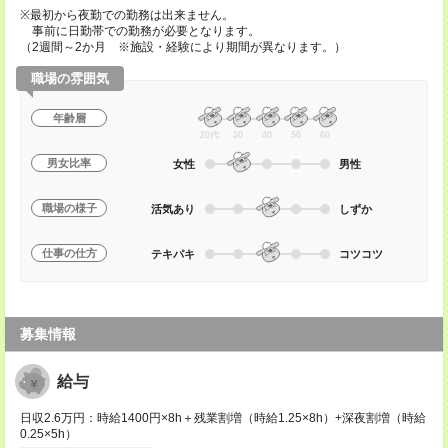
※最初から夜勤での勤務は出来ません。
事前に日勤帯での勤務が必要となります。
（2週間～2か月 ※施設・経験により期間が異なります。）
職場の雰囲気
年齢層
20代
30
40
50
60
男女比率
女性
男性
職場の様子
活気あり
しずか
仕事の仕方
テキパキ
コツコツ
募集情報
給与
日収2.6万円：時給1400円×8h＋残業割増（時給1.25×8h）+深夜割増（時給
0.25×5h）