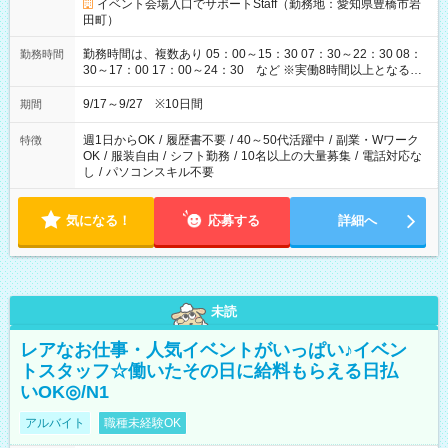
イベント会場入口でサポートStaff（勤務地：愛知県豊橋市岩
田町）
勤務時間は、複数あり 05：00～15：30 07：30～22：30 08：
勤務時間
30～17：00 17：00～24：30 など ※実働8時間以上となる勤
務もあります。 【休憩】60分+他休憩あり 交替で取得します。
安全面に配慮しこまめな休憩があります。
9/17～9/27 ※10日間
期間
週1日からOK
/
履歴書不要
/
40～50代活躍中
/
副業・Wワーク
特徴
OK
/
服装自由
/
シフト勤務
/
10名以上の大量募集
/
電話対応な
し
/
パソコンスキル不要
気になる！
応募する
詳細へ
未読
レアなお仕事・人気イベントがいっぱい♪イベン
トスタッフ☆働いたその日に給料もらえる日払
いOK◎/N1
アルバイト
職種未経験OK