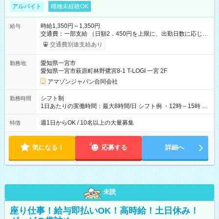
アルバイト
職種未経験OK
時給1,350円～1,350円
給与
交通費：一部支給 （日額2，450円を上限に、出勤日数に応じて
実費支給） ※22:00～翌5:00までは時給25%UP！ ■給与前払い
交通費別途支給あり
制度あり ※前払い額の上限あり、手数料無料（Amazon負担）
そのほか所定の条件が適用されます 【試用期間】試用期間なし
愛知県一宮市
勤務地
愛知県一宮市萩原町林野鷺宮8-1 T-LOGI 一宮 2F
アマゾンジャパン合同会社
シフト制
勤務時間
1日あたりの実働時間：最大8時間/日 シフト例 ・12時～15時 入
社後、就業可能シフトをご確認の上、申請してください。
週1日からOK / 10名以上の大量募集
特徴
気になる！
応募する
詳細へ
未読
座り仕事！給与即払いOK！高時給！土日休み！