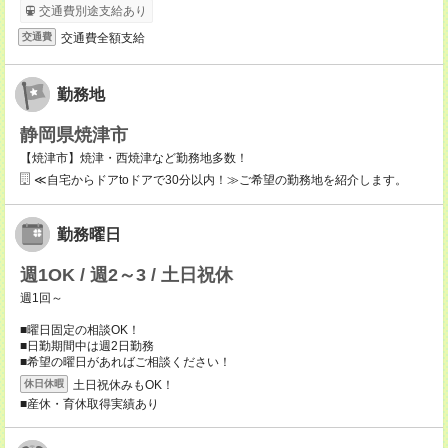
交通費別途支給あり
交通費全額支給
交通費
勤務地
静岡県焼津市
【焼津市】焼津・西焼津など勤務地多数！
≪自宅からドアtoドアで30分以内！≫ご希望の勤務地を紹介します。
勤務曜日
週1OK / 週2～3 / 土日祝休
週1回～
■曜日固定の相談OK！
■日勤期間中は週2日勤務
■希望の曜日があればご相談ください！
土日祝休みもOK！
休日休暇
■産休・育休取得実績あり