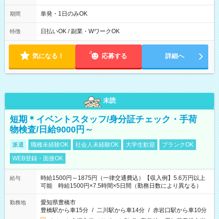
10/26 全日共通 08：00～12：00 17：00～21：00 ＊8/31
～9/19のみ下記シフトもあります！ 12：00～16：00 ＊9/6～
単発・1日のみOK
期間
10/6、10/11～26のみ下記シフトもあります！ 07：00～11：
00
日払いOK / 副業・WワークOK
特徴
気になる！
応募する
詳細へ
未読
短期＊イベントスタッフ/身分証チェック・手荷
物検査/日給9000円～
派遣
職種未経験OK
社会人未経験OK
大学生歓迎
ブランクOK
WEB登録・面接OK
時給1500円～1875円（一律交通費込）【収入例】5.6万円以上
給与
可能 時給1500円×7.5時間×5日間（勤務日数により異なる）
愛知県豊橋市
勤務地
豊橋駅から車15分
/
二川駅から車14分
/
赤岩口駅から車10分