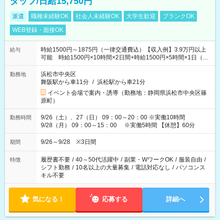
タッフ/日給15,750円
派遣
職種未経験OK
社会人未経験OK
大学生歓迎
ブランクOK
WEB登録・面接OK
時給1500円～1875円（一律交通費込）【収入例】3.9万円以上
給与
可能 時給1500円×10時間×2日間+時給1500円×5時間×1日（実
働8時間を越えた時給：1875円）
浜松市中央区
勤務地
舞阪駅から車11分
/
浜松駅から車21分
イベント会場で案内・誘導（勤務地：静岡県浜松市中央区篠
原町）
9/26（土）、27（日） 09：00～20：00 ※実働10時間
勤務時間
9/28（月） 09：00～15：00 ※実働5時間 【休憩】60分
9/26～9/28 ※3日間
期間
履歴書不要
/
40～50代活躍中
/
副業・WワークOK
/
服装自由
/
特徴
シフト勤務
/
10名以上の大量募集
/
電話対応なし
/
パソコンス
キル不要
気になる！
応募する
詳細へ