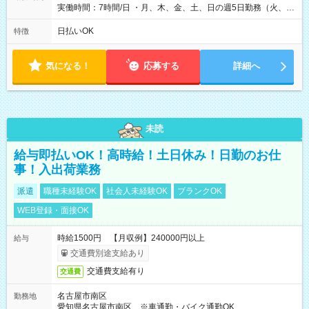
実働時間：7時間/日 ・月、木、金、土、日の週5日勤務（火、水
は固定休です／夏季、年末年始等、長期休暇有り！） ・ワンシ
フト！ 残業ほぼナシ（0～5h/月）
日払いOK
特徴
気になる！
応募する
詳細へ
未読
給与即払いOK！高時給！土日休み！日勤のお仕
事！入出荷業務
派遣
職種未経験OK
社会人未経験OK
ブランクOK
WEB登録・面接OK
時給1500円 【月収例】240000円以上
給与
交通費別途支給あり
交通費支給有り
交通費
名古屋市南区
勤務地
愛知県名古屋市南区 ※車通勤・バイク通勤OK