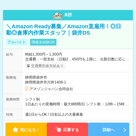
未読
＼Amazon Ready募集／Amazon直雇用！◎日
勤◎倉庫内作業スタッフ｜袋井DS
アルバイト
職種未経験OK
時給1,300円～1,300円
給与
交通費：一部支給 （日額2，450円を上限に、出勤日数に応じて
実費支給） ※22:00～翌5:00までは時給25%UP！ ■給与前払い
交通費別途支給あり
制度あり ※前払い額の上限あり、手数料無料（Amazon負担）
そのほか所定の条件が適用されます 【試用期間】試用期間なし
静岡県袋井市
勤務地
静岡県袋井市川井1408-1
アマゾンジャパン合同会社
シフト制
勤務時間
1日あたりの実働時間：最大8時間/日 シフト例 ・12時～15時 入
社後、就業可能シフトをご確認の上、申請してください。
週1日からOK / 10名以上の大量募集
特徴
気になる！
応募する
詳細へ