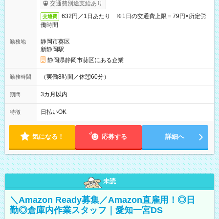
交通費別途支給あり
632円／1日あたり ※1日の交通費上限＝79円×所定労
交通費
働時間
静岡市葵区
勤務地
新静岡駅
静岡県静岡市葵区にある企業
（実働8時間／休憩60分）
勤務時間
3カ月以内
期間
日払いOK
特徴
気になる！
応募する
詳細へ
未読
＼Amazon Ready募集／Amazon直雇用！◎日
勤◎倉庫内作業スタッフ｜愛知一宮DS