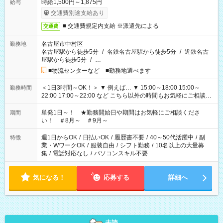
時給1,500円～1,875円
給与
交通費別途支給あり
■ 交通費規定内支給 ※派遣先による
交通費
名古屋市中村区
勤務地
名古屋駅から徒歩5分
/
名鉄名古屋駅から徒歩5分
/
近鉄名古
屋駅から徒歩5分
/
…
■物流センターなど ■勤務地選べます
＜1日3時間～OK！＞ ▼ 例えば… ▼ 15:00～18:00 15:00～
勤務時間
22:00 17:00～22:00 など こちら以外の時間もお気軽にご相談く
ださい！
単発1日～！ ★勤務開始日や期間はお気軽にご相談くださ
期間
い！ ＃8月～ ＃9月～
週1日からOK
/
日払いOK
/
履歴書不要
/
40～50代活躍中
/
副
特徴
業・WワークOK
/
服装自由
/
シフト勤務
/
10名以上の大量募
集
/
電話対応なし
/
パソコンスキル不要
気になる！
応募する
詳細へ
未読