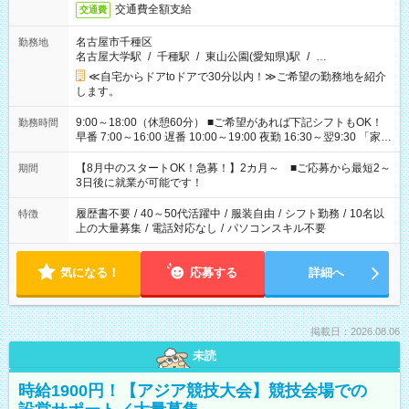
交通費全額支給
交通費
名古屋市千種区
勤務地
名古屋大学駅
/
千種駅
/
東山公園(愛知県)駅
/
…
≪自宅からドアtoドアで30分以内！≫ご希望の勤務地を紹介
します。
9:00～18:00（休憩60分） ■ご希望があれば下記シフトもOK！
勤務時間
早番 7:00～16:00 遅番 10:00～19:00 夜勤 16:30～翌9:30 「家族
と休みを合わせたい」 「余裕を持って夕飯の準備がしたい」
「できれば残業はしたくない」 など、ご希望を教えてください
【8月中のスタートOK！急募！】2カ月～ ■ご応募から最短2～
期間
ね。 ※Wワーク希望の方へ 今ご覧のお仕事で希望する勤務時間
3日後に就業が可能です！
と、もう1つのお仕事の勤務時間。 合計で週40時間を超える場
合は応募できません。
履歴書不要
/
40～50代活躍中
/
服装自由
/
シフト勤務
/
10名以
特徴
上の大量募集
/
電話対応なし
/
パソコンスキル不要
気になる！
応募する
詳細へ
掲載日：2026.08.06
未読
時給1900円！【アジア競技大会】競技会場での