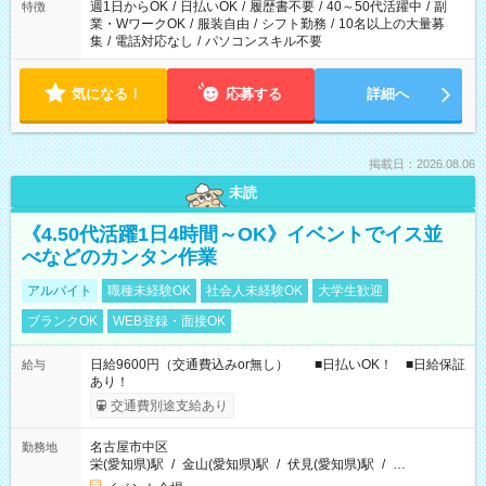
週1日からOK
/
日払いOK
/
履歴書不要
/
40～50代活躍中
/
副
特徴
業・WワークOK
/
服装自由
/
シフト勤務
/
10名以上の大量募
集
/
電話対応なし
/
パソコンスキル不要
気になる！
応募する
詳細へ
掲載日：2026.08.06
未読
《4.50代活躍1日4時間～OK》イベントでイス並
べなどのカンタン作業
アルバイト
職種未経験OK
社会人未経験OK
大学生歓迎
ブランクOK
WEB登録・面接OK
日給9600円（交通費込みor無し） ■日払いOK！ ■日給保証
給与
あり！
交通費別途支給あり
名古屋市中区
勤務地
栄(愛知県)駅
/
金山(愛知県)駅
/
伏見(愛知県)駅
/
…