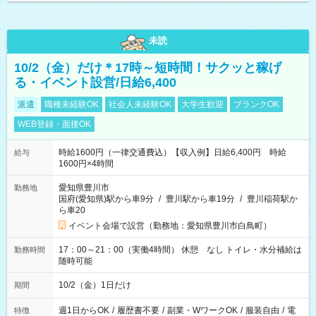
未読
10/2（金）だけ＊17時～短時間！サクッと稼げ
る・イベント設営/日給6,400
派遣
職種未経験OK
社会人未経験OK
大学生歓迎
ブランクOK
WEB登録・面接OK
時給1600円（一律交通費込）【収入例】日給6,400円 時給
給与
1600円×4時間
愛知県豊川市
勤務地
国府(愛知県)駅から車9分
/
豊川駅から車19分
/
豊川稲荷駅か
ら車20
イベント会場で設営（勤務地：愛知県豊川市白鳥町）
17：00～21：00（実働4時間） 休憩 なし トイレ・水分補給は
勤務時間
随時可能
10/2（金）1日だけ
期間
週1日からOK
/
履歴書不要
/
副業・WワークOK
/
服装自由
/
電
特徴