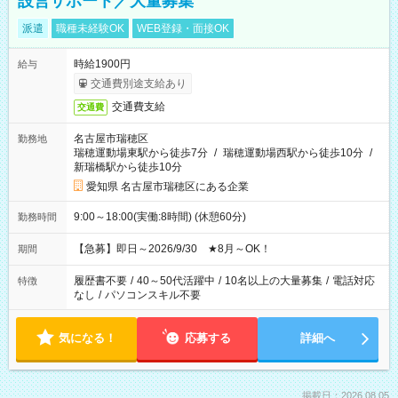
設営サポート／大量募集
派遣
職種未経験OK
WEB登録・面接OK
時給1900円
給与
交通費別途支給あり
交通費支給
交通費
名古屋市瑞穂区
勤務地
瑞穂運動場東駅から徒歩7分
/
瑞穂運動場西駅から徒歩10分
/
新瑞橋駅から徒歩10分
愛知県 名古屋市瑞穂区にある企業
9:00～18:00(実働:8時間) (休憩60分)
勤務時間
【急募】即日～2026/9/30 ★8月～OK！
期間
履歴書不要
/
40～50代活躍中
/
10名以上の大量募集
/
電話対応
特徴
なし
/
パソコンスキル不要
気になる！
応募する
詳細へ
掲載日：2026.08.05