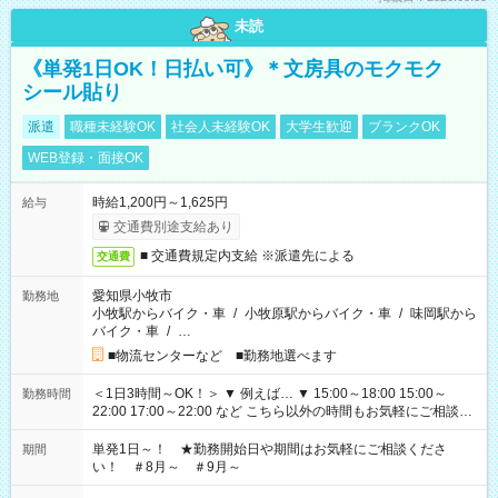
未読
《単発1日OK！日払い可》＊文房具のモクモク
シール貼り
派遣
職種未経験OK
社会人未経験OK
大学生歓迎
ブランクOK
WEB登録・面接OK
時給1,200円～1,625円
給与
交通費別途支給あり
■ 交通費規定内支給 ※派遣先による
交通費
愛知県小牧市
勤務地
小牧駅からバイク・車
/
小牧原駅からバイク・車
/
味岡駅から
バイク・車
/
…
■物流センターなど ■勤務地選べます
＜1日3時間～OK！＞ ▼ 例えば… ▼ 15:00～18:00 15:00～
勤務時間
22:00 17:00～22:00 など こちら以外の時間もお気軽にご相談く
ださい！
単発1日～！ ★勤務開始日や期間はお気軽にご相談くださ
期間
い！ ＃8月～ ＃9月～