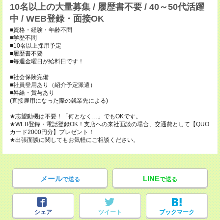
10名以上の大量募集 / 履歴書不要 / 40～50代活躍
中 / WEB登録・面接OK
■資格・経験・年齢不問
■学歴不問
■10名以上採用予定
■履歴書不要
■毎週金曜日が給料日です！
■社会保険完備
■社員登用あり（紹介予定派遣）
■昇給・賞与あり
(直接雇用になった際の就業先による)
★志望動機は不要！「何となく…」でもOKです。
★WEB登録・電話登録OK！支店への来社面談の場合、交通費として【QUO
カード2000円分】プレゼント！
★出張面談に関してもお気軽にご相談ください。
メール
LINE
で送る
で送る
シェア
ツイート
ブックマーク