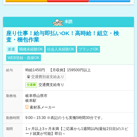
未読
座り仕事！給与即払いOK！高時給！組立・検
査・梱包作業
派遣
職種未経験OK
社会人未経験OK
ブランクOK
WEB登録・面接OK
時給1450円 【月収例】159500円以上
給与
交通費別途支給あり
交通費支給有り
交通費
岐阜県山県市
勤務地
岐阜駅
素材系メーカー
9:00～15:30 ※表記のうち実働5時間30分です。
勤務時間
1ヶ月以上3ヶ月未満【ご応募から1週間以内(最短2日目)のスピ
期間
ード就業が可能】即日～