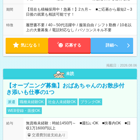
い」 「余裕を持って夕飯の準備がしたい」 「できれば残業はし
たくない」 など、ご希望を教えてくださいね。 ※Wワーク希望
【現在も積極採用中！急募！】2カ月～ ■ご応募から最短2～3
期間
の方へ 今ご覧のお仕事で希望する勤務時間と、もう1つのお仕事
日後の就業も相談可能です！
の勤務時間。 合計で週40時間を超える場合は応募できません。
履歴書不要
/
40～50代活躍中
/
服装自由
/
シフト勤務
/
10名以
特徴
上の大量募集
/
電話対応なし
/
パソコンスキル不要
気になる！
応募する
詳細へ
掲載日：2026.08.06
未読
【オープニング募集】おばあちゃんのお散歩付
き添いも仕事の1つ
派遣
職種未経験OK
社会人未経験OK
ブランクOK
WEB登録・面接OK
無資格未経験：時給1450円～ ■週払いOK ■扶養内OK ■日
給与
収1万1600円以上
交通費別途支給あり