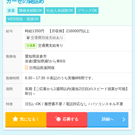
ガーゼの袋詰め
派遣
職種未経験OK
社会人未経験OK
ブランクOK
WEB登録・面接OK
時給1350円 【月収例】216000円以上
給与
交通費別途支給あり
交通費支給有り
交通費
愛知県岩倉市
勤務地
岩倉(愛知県)駅から車8分
日用品医薬関係
8:30～17:30 ※表記のうち実働8時間です。
勤務時間
長期【ご応募から1週間以内(最短2日目)のスピード就業が可能】
期間
即日～
日払いOK
/
履歴書不要
/
電話対応なし
/
パソコンスキル不要
特徴
気になる！
応募する
詳細へ