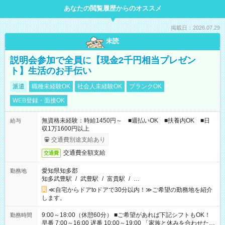
あなたの閲覧履歴からのオススメ
掲載日：2026.07.29
未読
説明会参加で全員に【現金2千円相当プレゼン
ト】生活のお手伝い
派遣
職種未経験OK
社会人未経験OK
ブランクOK
WEB登録・面接OK
無資格未経験：時給1450円～ ■週払いOK ■扶養内OK ■日
給与
収1万1600円以上
交通費別途支給あり
交通費全額支給
交通費
愛知県知多郡
勤務地
知多武豊駅
/
武豊駅
/
富貴駅
/
…
≪自宅からドアtoドアで30分以内！≫ご希望の勤務地を紹介
します。
9:00～18:00（休憩60分） ■ご希望があれば下記シフトもOK！
勤務時間
早番 7:00～16:00 遅番 10:00～19:00 「家族と休みを合わせた