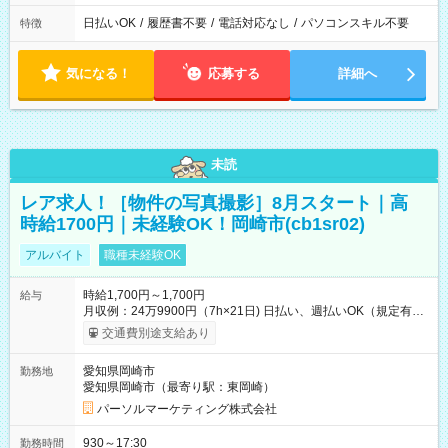
日払いOK
/
履歴書不要
/
電話対応なし
/
パソコンスキル不要
特徴
気になる！
応募する
詳細へ
未読
レア求人！［物件の写真撮影］8月スタート｜高
時給1700円｜未経験OK！岡崎市(cb1sr02)
アルバイト
職種未経験OK
時給1,700円～1,700円
給与
月収例：24万9900円（7h×21日) 日払い、週払いOK（規定有
り） 【試用期間】試用期間なし
交通費別途支給あり
愛知県岡崎市
勤務地
愛知県岡崎市（最寄り駅：東岡崎）
パーソルマーケティング株式会社
930～17:30
勤務時間