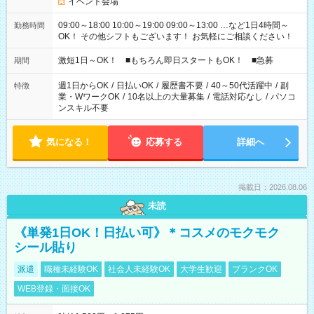
イベント会場
09:00～18:00 10:00～19:00 09:00～13:00 …など1日4時間～
勤務時間
OK！ その他シフトもございます！ お気軽にご相談ください！
激短1日～OK！ ■もちろん即日スタートもOK！ ■急募
期間
週1日からOK
/
日払いOK
/
履歴書不要
/
40～50代活躍中
/
副
特徴
業・WワークOK
/
10名以上の大量募集
/
電話対応なし
/
パソコ
ンスキル不要
気になる！
応募する
詳細へ
掲載日：2026.08.06
未読
《単発1日OK！日払い可》＊コスメのモクモク
シール貼り
派遣
職種未経験OK
社会人未経験OK
大学生歓迎
ブランクOK
WEB登録・面接OK