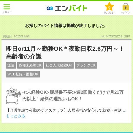
0
メニュー
気になる！
ログイン
お探しのバイト情報は掲載が終了しました。
掲載日 :2025
/
11
/
06
No.NITSZSZ08_SRF
即日or11月～勤務OK＊夜勤日収2.6万円～！
高齢者の介護
派遣
職種未経験OK
社会人未経験OK
ブランクOK
WEB登録・面接OK
≪未経験OK×履歴書不要≫週2回働くだけで月21万
円以上！給料の週払いもOK！
【介護施設で夜勤のケアスタッフ】入居者様が安心して就寝・生活
...
もっとみる