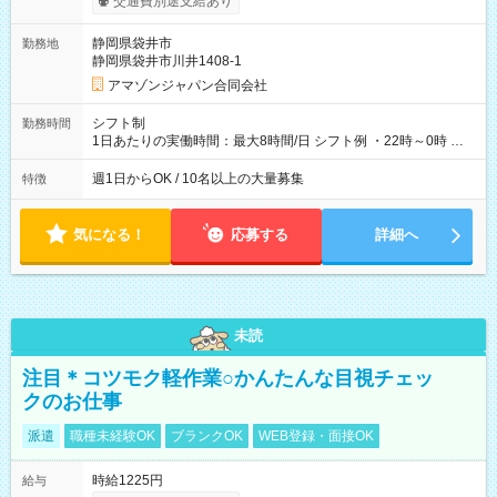
交通費別途支給あり
制度あり ※前払い額の上限あり、手数料無料（Amazon負担）
そのほか所定の条件が適用されます 【試用期間】試用期間なし
静岡県袋井市
勤務地
静岡県袋井市川井1408-1
アマゾンジャパン合同会社
シフト制
勤務時間
1日あたりの実働時間：最大8時間/日 シフト例 ・22時～0時 入
社後、就業可能シフトをご確認の上、申請してください。
週1日からOK / 10名以上の大量募集
特徴
気になる！
応募する
詳細へ
未読
注目＊コツモク軽作業○かんたんな目視チェッ
クのお仕事
派遣
職種未経験OK
ブランクOK
WEB登録・面接OK
時給1225円
給与