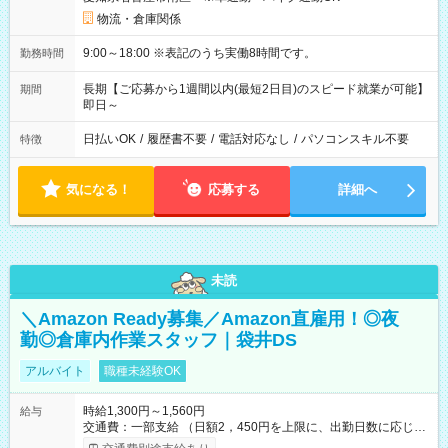
物流・倉庫関係
9:00～18:00 ※表記のうち実働8時間です。
勤務時間
長期【ご応募から1週間以内(最短2日目)のスピード就業が可能】
期間
即日～
日払いOK
/
履歴書不要
/
電話対応なし
/
パソコンスキル不要
特徴
気になる！
応募する
詳細へ
未読
＼Amazon Ready募集／Amazon直雇用！◎夜
勤◎倉庫内作業スタッフ｜袋井DS
アルバイト
職種未経験OK
時給1,300円～1,560円
給与
交通費：一部支給 （日額2，450円を上限に、出勤日数に応じて
実費支給） ※22:00～翌5:00までは時給25%UP！ ■給与前払い