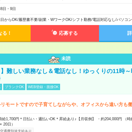
月8日・9日
1日からOK
/
履歴書不要
/
副業・WワークOK
/
シフト勤務
/
電話対応なし
/
パソコン
なる！
応募する
詳
未読
】難しい業務なし＆電話なし！ゆっくりの11時～
務
K
ブランクOK
WEB登録・面接OK
ルリモートですので子育てしながらや、オフィスから遠い方も
時給1,700円＊日払い・週払いOK＊昇給あり♪【月収例】 ・約204,000円 （時給1
 × 20日）
交通費別途支給あり