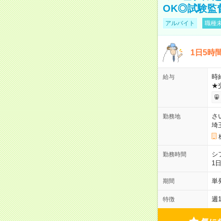
OK◎試験監
アルバイト
職種未
1日5時
時給
給与
★
さ
勤務地
埼
シ
勤務時間
1
単
期間
週
特徴