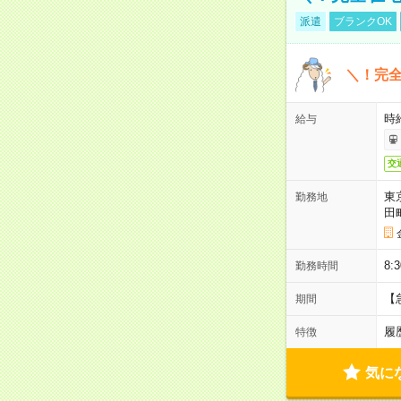
派遣
ブランクOK
＼！完全
時
給与
交
東
勤務地
田
8:
勤務時間
【
期間
履
特徴
気に