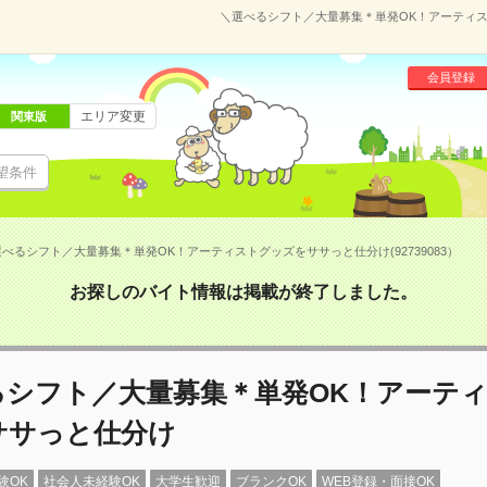
＼選べるシフト／大量募集＊単発OK！アーティスト
会員登録
エリア変更
関東版
望条件
べるシフト／大量募集＊単発OK！アーティストグッズをササっと仕分け(92739083）
お探しのバイト情報は掲載が終了しました。
るシフト／大量募集＊単発OK！アーテ
ササっと仕分け
験OK
社会人未経験OK
大学生歓迎
ブランクOK
WEB登録・面接OK