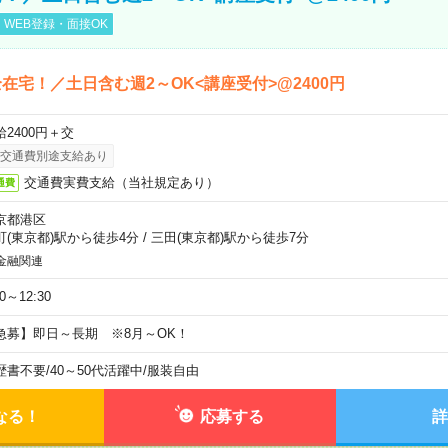
WEB登録・面接OK
在宅！／土日含む週2～OK<講座受付>@2400円
給2400円＋交
交通費別途支給あり
交通費実費支給（当社規定あり）
通費
京都港区
町(東京都)駅から徒歩4分
/
三田(東京都)駅から徒歩7分
金融関連
30～12:30
急募】即日～長期 ※8月～OK！
歴書不要
/
40～50代活躍中
/
服装自由
なる！
応募する
詳