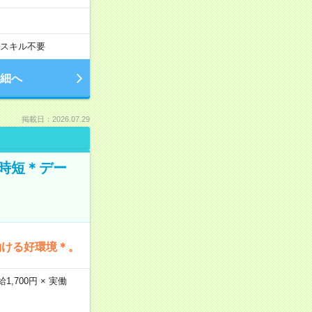
スキル不要
細へ
掲載日：2026.07.29
時短＊デー
働ける好環境＊。
,700円 × 実働