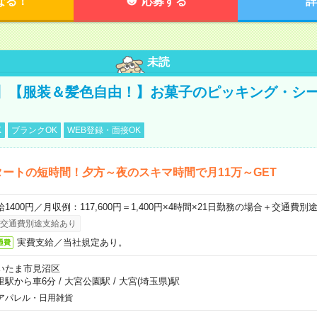
なる！
応募する
詳
未読
】【服装＆髪色自由！】お菓子のピッキング・シ
K
ブランクOK
WEB登録・面接OK
タートの短時間！夕方～夜のスキマ時間で月11万～GET
給1400円／月収例：117,600円＝1,400円×4時間×21日勤務の場合＋交通費別
交通費別途支給あり
実費支給／当社規定あり。
通費
いたま市見沼区
里駅から車6分
/
大宮公園駅
/
大宮(埼玉県)駅
アパレル・日用雑貨