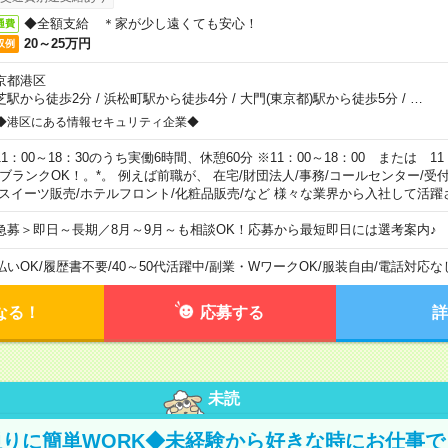
◆全額支給 ＊家が少し遠くても安心！
通費
20～25万円
収例
京都港区
芝駅から徒歩2分
/
浜松町駅から徒歩4分
/
大門(東京都)駅から徒歩5分
/
…
◆港区にある情報セキュリティ企業◆
11：00～18：30のうち実働6時間、休憩60分 ※11：00～18：00 または 11
。ブランクOK！。*。 例えば前職が、 在宅/財団法人/事務/コールセンター/受
 スイーツ販売/ホテルフロント/化粧品販売/など 様々な業界から入社して活躍
急募＞即日～長期／8月～9月～も相談OK！応募から最短即日には選考案内♪
払いOK
/
履歴書不要
/
40～50代活躍中
/
副業・WワークOK
/
服装自由
/
電話対応な
なる！
応募する
詳
未読
りに簡単WORK◆未経験から好きな時にお仕事で