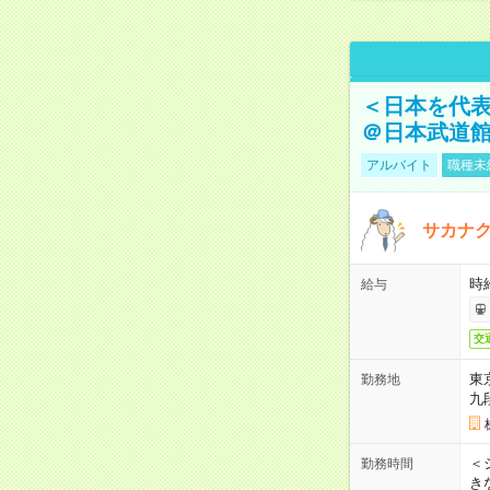
＜日本を代
＠日本武道
アルバイト
職種未
サカナク
時
給与
交
東
勤務地
九
＜シ
勤務時間
き