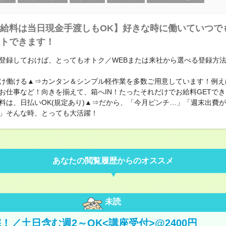
給料は当日現金手渡しもOK】好きな時に働いていつで
トできます！
登録しておけば、とってもオトク／WEBまたは来社から選べる登録
け働ける▲⇒カンタン＆シンプル軽作業を多数ご用意しています！例え
お仕事など！向きを揃えて、箱へIN！たったそれだけでお給料GETで
料は、日払いOK(規定あり)▲⇒だから、「今月ピンチ…」「週末出費
」そんな時、とっても大活躍！
あなたの閲覧履歴からのオススメ
未読
！／土日含む週2～OK<講座受付>@2400円