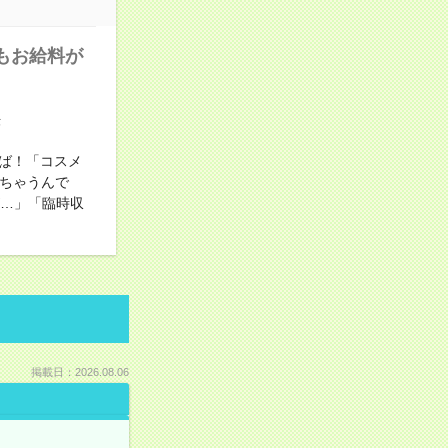
もお給料が
方法
ば！「コスメ
きちゃうんで
が…」「臨時収
掲載日：2026.08.06