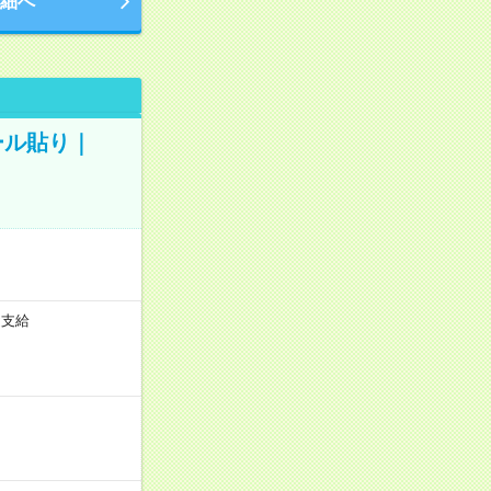
細へ
ール貼り｜
途支給