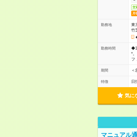
交
月
東
勤務地
竹
◆
勤務時間
*
フ
＜
期間
日
特徴
気に
マニュアル通