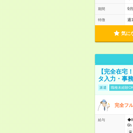
9
期間
週
特徴
気に
【完全在宅！
タ入力・事
派遣
職種未経験O
完全フ
◆
給与
6h