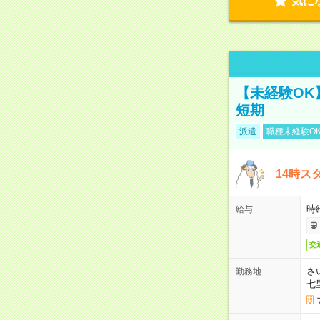
気に
【未経験OK
短期
派遣
職種未経験O
14時ス
時
給与
交
さ
勤務地
七