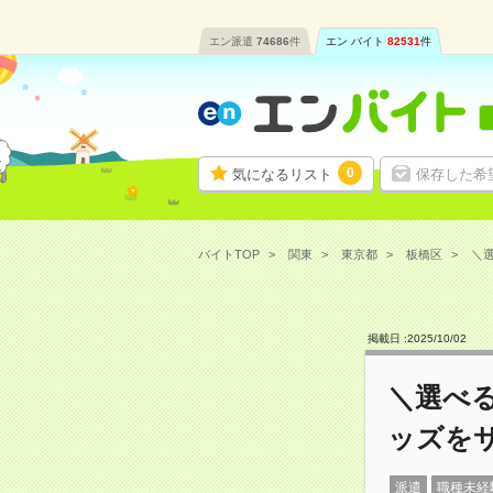
エン派遣
74686
件
エン バイト
82531
件
0
気になるリスト
保存した希
バイトTOP
関東
東京都
板橋区
＼選
掲載日 :
2025
/
10
/
02
＼選べ
ッズを
派遣
職種未経