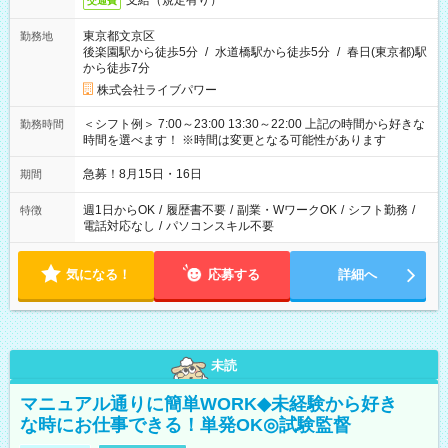
支給（規定有り）
交通費
東京都文京区
勤務地
後楽園駅から徒歩5分
/
水道橋駅から徒歩5分
/
春日(東京都)駅
から徒歩7分
株式会社ライブパワー
＜シフト例＞ 7:00～23:00 13:30～22:00 上記の時間から好きな
勤務時間
時間を選べます！ ※時間は変更となる可能性があります
急募！8月15日・16日
期間
週1日からOK
/
履歴書不要
/
副業・WワークOK
/
シフト勤務
/
特徴
電話対応なし
/
パソコンスキル不要
気になる！
応募する
詳細へ
未読
マニュアル通りに簡単WORK◆未経験から好き
な時にお仕事できる！単発OK◎試験監督