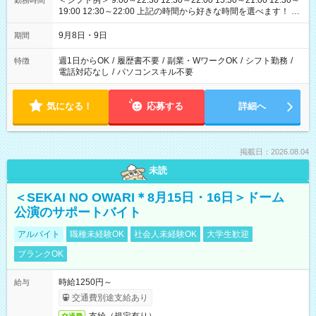
＜シフト例＞ 9:00～22:30 12:30～22:00 15:30～21:00 12:30～
勤務時間
19:00 12:30～22:00 上記の時間から好きな時間を選べます！ ※
時間は変更となる可能性があります
9月8日・9日
期間
週1日からOK
/
履歴書不要
/
副業・WワークOK
/
シフト勤務
/
特徴
電話対応なし
/
パソコンスキル不要
気になる！
応募する
詳細へ
掲載日：2026.08.04
未読
＜SEKAI NO OWARI＊8月15日・16日＞ドーム
公演のサポートバイト
アルバイト
職種未経験OK
社会人未経験OK
大学生歓迎
ブランクOK
時給1250円～
給与
交通費別途支給あり