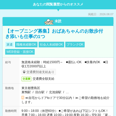
あなたの閲覧履歴からのオススメ
掲載日：2026.08.07
未読
【オープニング募集】おばあちゃんのお散歩付
き添いも仕事の1つ
派遣
職種未経験OK
社会人未経験OK
ブランクOK
WEB登録・面接OK
無資格未経験：時給1500円～ ■週払いOK ■扶養内OK ■日
給与
収1万2000円以上
交通費別途支給あり
交通費全額支給
交通費
東京都豊島区
勤務地
巣鴨駅
/
目白駅
/
北池袋駅
/
…
≪自宅からドアtoドアで30分以内！≫ご希望の勤務地を紹介
します。
9:00～18:00（休憩60分） ■ご希望があれば下記シフトもOK！
勤務時間
早番 7:00～16:00 遅番 10:00～19:00 夜勤 16:30～翌9:30 「家族