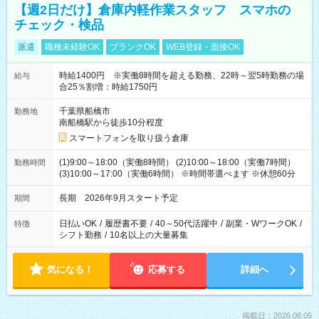
【週2日だけ】倉庫内軽作業スタッフ スマホの
チェック・検品
派遣
職種未経験OK
ブランクOK
WEB登録・面接OK
時給1400円 ※実働8時間を超える勤務、22時～翌5時勤務の場
給与
合25％割増：時給1750円
千葉県船橋市
勤務地
南船橋駅から徒歩10分程度
スマートフォンを取り扱う倉庫
(1)9:00～18:00（実働8時間） (2)10:00～18:00（実働7時間）
勤務時間
(3)10:00～17:00（実働6時間） ※時間帯選べます ※休憩60分
長期 2026年9月スタート予定
期間
日払いOK
/
履歴書不要
/
40～50代活躍中
/
副業・WワークOK
/
特徴
シフト勤務
/
10名以上の大量募集
気になる！
応募する
詳細へ
掲載日：2026.08.05