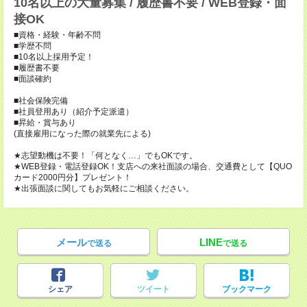
10名以上の大量募集 / 履歴書不要 / WEB登録・面
接OK
■資格・経験・年齢不問
■学歴不問
■10名以上採用予定！
■履歴書不要
■面談確約
■社会保険完備
■社員登用あり（紹介予定派遣）
■昇給・賞与あり
(直接雇用になった際の就業先による)
★志望動機は不要！「何となく…」でもOKです。
★WEB登録・電話登録OK！支店への来社面談の場合、交通費として【QUO
カード2000円分】プレゼント！
★出張面談に関してもお気軽にご相談ください。
メール
LINE
で送る
で送る
シェア
ツイート
ブックマーク