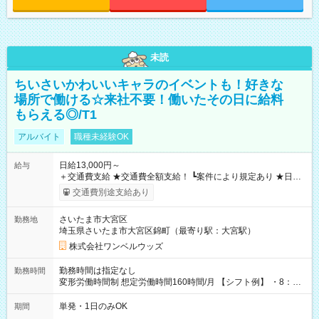
未読
ちいさいかわいいキャラのイベントも！好きな
場所で働ける☆来社不要！働いたその日に給料
もらえる◎/T1
アルバイト
職種未経験OK
日給13,000円～
給与
＋交通費支給 ★交通費全額支給！ ┗案件により規定あり ★日払
いOK！（規定あり） ┗働いたその日に現金GET♪ お仕事後はコ
交通費別途支給あり
ンビニATMから 日払い分を引き落とせます！ 【試用期間】試
用期間なし
さいたま市大宮区
勤務地
埼玉県さいたま市大宮区錦町（最寄り駅：大宮駅）
株式会社ワンベルウッズ
勤務時間は指定なし
勤務時間
変形労働時間制 想定労働時間160時間/月 【シフト例】 ・8：00
～21：00
単発・1日のみOK
期間