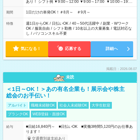
あり！ シフト例 ▼9:00～12:00 ▼9:00～17:00 ▼10:00～19:00
▼18:00～21:00
1日だけの単発OK！＃8月～ ＃9月～
期間
週1日からOK
/
日払いOK
/
40～50代活躍中
/
副業・Wワーク
特徴
OK
/
服装自由
/
シフト勤務
/
10名以上の大量募集
/
電話対応な
し
/
パソコンスキル不要
気になる！
応募する
詳細へ
掲載日：2026.08.07
未読
＜1日～OK！＞あの有名企業も！展示会や株主
総会のお手伝い！
アルバイト
職種未経験OK
社会人未経験OK
大学生歓迎
ブランクOK
WEB登録・面接OK
■日給16,840円～ ■日払いOK ■実働3時間5,120円のお仕事あ
給与
ります！
交通費別途支給あり