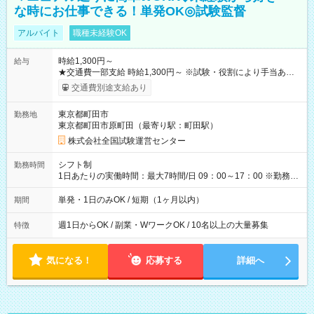
な時にお仕事できる！単発OK◎試験監督
アルバイト
職種未経験OK
時給1,300円～
給与
★交通費一部支給 時給1,300円～ ※試験・役割により手当あり
※勤務回数により昇給あり 【即給（前払い）オプションあ
交通費別途支給あり
り！】 希望される場合、勤務から1週間ほどで給与の一部を受け
取れます。 ※手数料418円がかかります。 【過去試験日の収入
東京都町田市
勤務地
例】 ・河合塾模擬試験 8:30～17:30（休憩1時間） 時給1,300円
東京都町田市原町田（最寄り駅：町田駅）
×8時間＝日収10,400円＋交通費 ※当日の役割により時給＋100
円の場合あり ・国家試験 7:00～13:30（休憩なし） 時給1,300
株式会社全国試験運営センター
円（役割手当＋100円）×6時間＝日収8,400円＋交通費 【試用期
間】試用期間なし
シフト制
勤務時間
1日あたりの実働時間：最大7時間/日 09：00～17：00 ※勤務時
間は 試験により異なります。
単発・1日のみOK / 短期（1ヶ月以内）
期間
週1日からOK / 副業・WワークOK / 10名以上の大量募集
特徴
気になる！
応募する
詳細へ