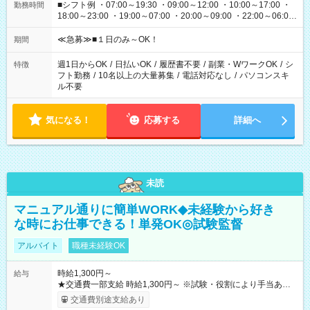
■シフト例 ・07:00～19:30 ・09:00～12:00 ・10:00～17:00 ・
勤務時間
18:00～23:00 ・19:00～07:00 ・20:00～09:00 ・22:00～06:00
etc ★最短で3時間で5,120円のお仕事から 15時間で2万円近く稼
げるお仕事も！ ご希望のお時間に合わせてご紹介！ ※シフトは
≪急募≫■１日のみ～OK！
期間
現場によって異なります。 ※勿論、休憩時間はあるのでご安心
ください！
週1日からOK
/
日払いOK
/
履歴書不要
/
副業・WワークOK
/
シ
特徴
フト勤務
/
10名以上の大量募集
/
電話対応なし
/
パソコンスキ
ル不要
気になる！
応募する
詳細へ
未読
マニュアル通りに簡単WORK◆未経験から好き
な時にお仕事できる！単発OK◎試験監督
アルバイト
職種未経験OK
時給1,300円～
給与
★交通費一部支給 時給1,300円～ ※試験・役割により手当あり
※勤務回数により昇給あり 【即給（前払い）オプションあ
交通費別途支給あり
り！】 希望される場合、勤務から1週間ほどで給与の一部を受け