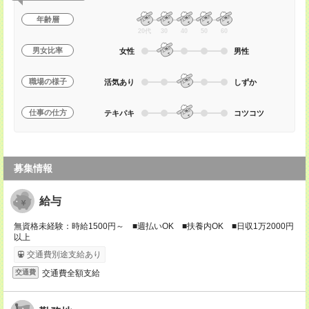
年齢層
20代
30
40
50
60
男女比率
女性
男性
職場の様子
活気あり
しずか
仕事の仕方
テキパキ
コツコツ
募集情報
給与
無資格未経験：時給1500円～ ■週払いOK ■扶養内OK ■日収1万2000円
以上
交通費別途支給あり
交通費全額支給
交通費