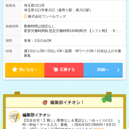
用期間なし
埼玉県川口市
勤務地
埼玉県川口市東川口（最寄り駅：東川口駅）
株式会社ワンベルウッズ
勤務時間は指定なし
勤務時間
変形労働時間制 想定労働時間160時間/月 【シフト例】 ・8：00
～21：00
単発・1日のみOK
期間
週1日からOK / 日払いOK / 副業・WワークOK / 10名以上の大量
特徴
募集
気になる！
応募する
詳細へ
編集部イチオシ
【完全在宅！】難しい業務なし＆電話なし！ゆっくりの11
時～時短＊データ入力・事務、＜SEKAI NO OWARI＊8月15