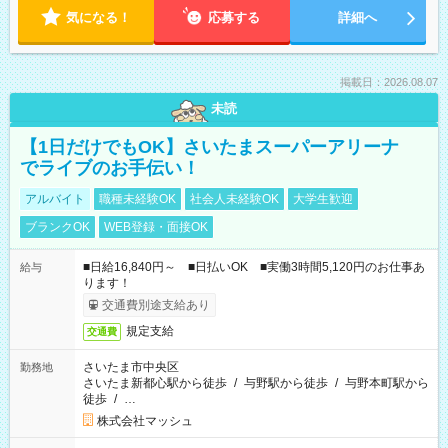
気になる！
応募する
詳細へ
掲載日：2026.08.07
未読
【1日だけでもOK】さいたまスーパーアリーナ
でライブのお手伝い！
アルバイト
職種未経験OK
社会人未経験OK
大学生歓迎
ブランクOK
WEB登録・面接OK
■日給16,840円～ ■日払いOK ■実働3時間5,120円のお仕事あ
給与
ります！
交通費別途支給あり
規定支給
交通費
さいたま市中央区
勤務地
さいたま新都心駅から徒歩
/
与野駅から徒歩
/
与野本町駅から
徒歩
/
…
株式会社マッシュ