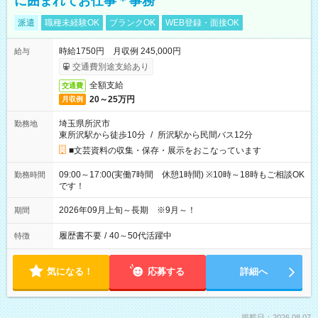
に囲まれてお仕事＊事務
派遣
職種未経験OK
ブランクOK
WEB登録・面接OK
時給1750円 月収例 245,000円
給与
交通費別途支給あり
全額支給
交通費
20～25万円
月収例
埼玉県所沢市
勤務地
東所沢駅から徒歩10分
/
所沢駅から民間バス12分
■文芸資料の収集・保存・展示をおこなっています
09:00～17:00(実働7時間 休憩1時間) ※10時～18時もご相談OK
勤務時間
です！
2026年09月上旬～長期 ※9月～！
期間
履歴書不要
/
40～50代活躍中
特徴
気になる！
応募する
詳細へ
掲載日：2026.08.07