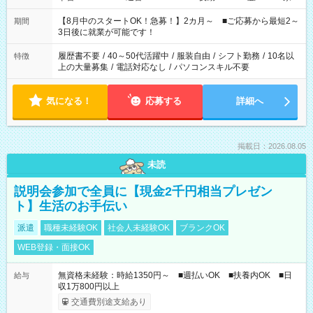
と休みを合わせたい」 「余裕を持って夕飯の準備がしたい」
「できれば残業はしたくない」 など、ご希望を教えてください
【8月中のスタートOK！急募！】2カ月～ ■ご応募から最短2～
期間
ね。 ※Wワーク希望の方へ 今ご覧のお仕事で希望する勤務時間
3日後に就業が可能です！
と、もう1つのお仕事の勤務時間。 合計で週40時間を超える場
合は応募できません。
履歴書不要
/
40～50代活躍中
/
服装自由
/
シフト勤務
/
10名以
特徴
上の大量募集
/
電話対応なし
/
パソコンスキル不要
気になる！
応募する
詳細へ
掲載日：2026.08.05
未読
説明会参加で全員に【現金2千円相当プレゼン
ト】生活のお手伝い
派遣
職種未経験OK
社会人未経験OK
ブランクOK
WEB登録・面接OK
無資格未経験：時給1350円～ ■週払いOK ■扶養内OK ■日
給与
収1万800円以上
交通費別途支給あり