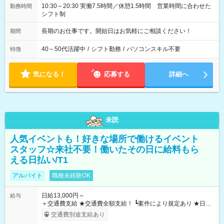
10:30～20:30 実働7.5時間／休憩1.5時間 営業時間に合わせた
勤務時間
シフト制
長期のお仕事です。開始日はお気軽にご相談ください！
期間
40～50代活躍中
/
シフト勤務
/
パソコンスキル不要
特徴
気になる！
応募する
詳細へ
未読
人気イベントも！好きな場所で働けるイベント
スタッフ☆来社不要！働いたその日に給料もら
える日払い/T1
アルバイト
職種未経験OK
日給13,000円～
給与
＋交通費支給 ★交通費全額支給！ ┗案件により規定あり ★日払
いOK！（規定あり） ┗働いたその日に現金GET♪ お仕事後はコ
交通費別途支給あり
ンビニATMから 日払い分を引き落とせます！ 【試用期間】試