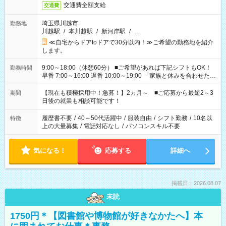
交通費全額支給
交通費
埼玉県川越市
勤務地
川越駅
/
本川越駅
/
新河岸駅
/
…
≪自宅からドアtoドアで30分以内！≫ご希望の勤務地を紹介
します。
9:00～18:00（休憩60分） ■ご希望があれば下記シフトもOK！
勤務時間
早番 7:00～16:00 遅番 10:00～19:00 「家族と休みを合わせた
い」 「余裕を持って夕飯の準備がしたい」 「できれば残業はし
たくない」 など、ご希望を教えてくださいね。 ※Wワーク希望
【現在も積極採用中！急募！】2カ月～ ■ご応募から最短2～3
期間
の方へ 今ご覧のお仕事で希望する勤務時間と、もう1つのお仕事
日後の就業も相談可能です！
の勤務時間。 合計で週40時間を超える場合は応募できません。
履歴書不要
/
40～50代活躍中
/
服装自由
/
シフト勤務
/
10名以
特徴
上の大量募集
/
電話対応なし
/
パソコンスキル不要
気になる！
応募する
詳細へ
掲載日：2026.08.07
未読
1750円＊【図書館や博物館が好きなかたへ】本