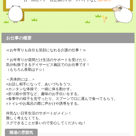
日・16日＞ドーム公演のサポートバイトなど
(8/7UP!)
お仕事の概要
≪お年寄りも自分も笑顔になれる介護の仕事！≫
＊お年寄りが昼間だけ生活のサポートを受けたり、
気分転換できるデイサービス施設でのお仕事です！
（もちろん夜勤はナシ）
＜具体的には…＞
○お話し相手になって、あいづちをうつ。
○カンタンな体操で、一緒に体を動かす。
○折り紙や習字など、趣味のお手伝いをする。
○食事中の様子を見守ったり、スプーンで口に運んで食べてもらう。
○トイレやお風呂の際に声かけや誘導をする。
何気ない日常生活のサポートがメイン！
難しく考えなくても、
スグできることが多いので安心してくださいね！
職場の雰囲気