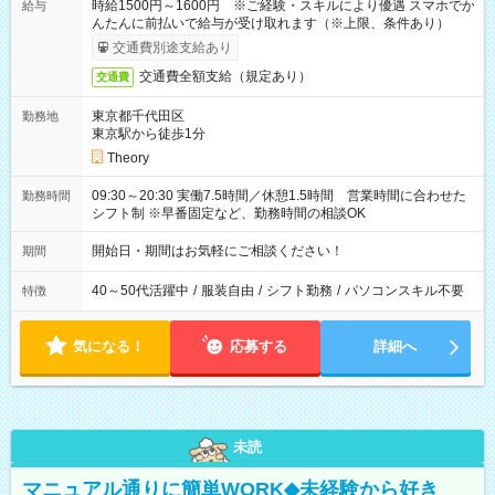
時給1500円～1600円 ※ご経験・スキルにより優遇 スマホでか
給与
んたんに前払いで給与が受け取れます（※上限、条件あり）
交通費別途支給あり
交通費全額支給（規定あり）
交通費
東京都千代田区
勤務地
東京駅から徒歩1分
Theory
09:30～20:30 実働7.5時間／休憩1.5時間 営業時間に合わせた
勤務時間
シフト制 ※早番固定など、勤務時間の相談OK
開始日・期間はお気軽にご相談ください！
期間
40～50代活躍中
/
服装自由
/
シフト勤務
/
パソコンスキル不要
特徴
気になる！
応募する
詳細へ
未読
マニュアル通りに簡単WORK◆未経験から好き