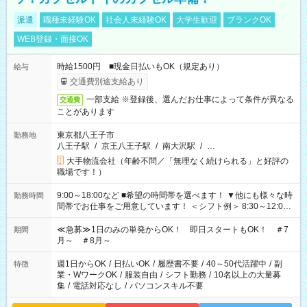
派遣
職種未経験OK
社会人未経験OK
大学生歓迎
ブランクOK
WEB登録・面接OK
時給1500円 ■現金日払いもOK（規定あり）
給与
交通費別途支給あり
一部支給 ※登録後、選んだお仕事によって条件が異なる
交通費
ことがあります
東京都八王子市
勤務地
八王子駅
/
京王八王子駅
/
南大沢駅
/
…
大手物流会社（年齢不問／「無理なく続けられる」と好評の
職場です！）
9:00～18:00など ■希望の時間帯を選べます！ ▼他にも様々な時
勤務時間
間帯でお仕事をご用意しています！ ＜シフト例＞ 8:30～12:00
17:00～22:00 13:00～22:00 22:00～翌6:00 など
≪急募≫1日のみの単発からOK！ 即日スタートもOK！ ＃7
期間
月～ ＃8月～
週1日からOK
/
日払いOK
/
履歴書不要
/
40～50代活躍中
/
副
特徴
業・WワークOK
/
服装自由
/
シフト勤務
/
10名以上の大量募
集
/
電話対応なし
/
パソコンスキル不要