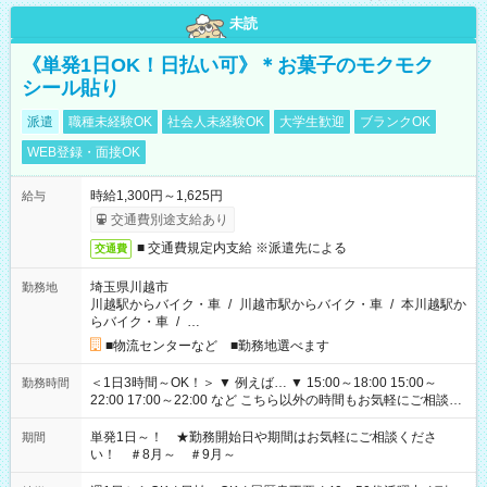
未読
《単発1日OK！日払い可》＊お菓子のモクモク
シール貼り
派遣
職種未経験OK
社会人未経験OK
大学生歓迎
ブランクOK
WEB登録・面接OK
時給1,300円～1,625円
給与
交通費別途支給あり
■ 交通費規定内支給 ※派遣先による
交通費
埼玉県川越市
勤務地
川越駅からバイク・車
/
川越市駅からバイク・車
/
本川越駅か
らバイク・車
/
…
■物流センターなど ■勤務地選べます
＜1日3時間～OK！＞ ▼ 例えば… ▼ 15:00～18:00 15:00～
勤務時間
22:00 17:00～22:00 など こちら以外の時間もお気軽にご相談く
ださい！
単発1日～！ ★勤務開始日や期間はお気軽にご相談くださ
期間
い！ ＃8月～ ＃9月～