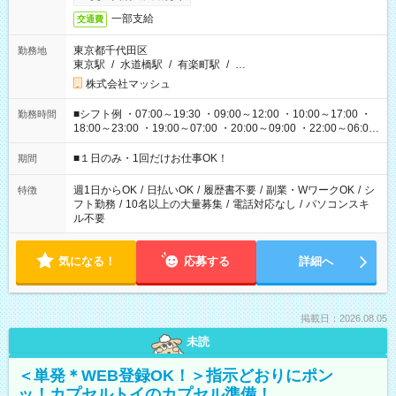
一部支給
交通費
東京都千代田区
勤務地
東京駅
/
水道橋駅
/
有楽町駅
/
…
株式会社マッシュ
■シフト例 ・07:00～19:30 ・09:00～12:00 ・10:00～17:00 ・
勤務時間
18:00～23:00 ・19:00～07:00 ・20:00～09:00 ・22:00～06:00
etc ★最短で3時間で5,120円のお仕事から 15時間で2万円近く稼
げるお仕事も！ ご希望のお時間に合わせてご紹介！ ※シフトは
■１日のみ・1回だけお仕事OK！
期間
現場によって異なります。 ※勿論、休憩時間はあるのでご安心
ください！
週1日からOK
/
日払いOK
/
履歴書不要
/
副業・WワークOK
/
シ
特徴
フト勤務
/
10名以上の大量募集
/
電話対応なし
/
パソコンスキ
ル不要
気になる！
応募する
詳細へ
掲載日：2026.08.05
未読
＜単発＊WEB登録OK！＞指示どおりにポン
ッ！カプセルトイのカプセル準備！