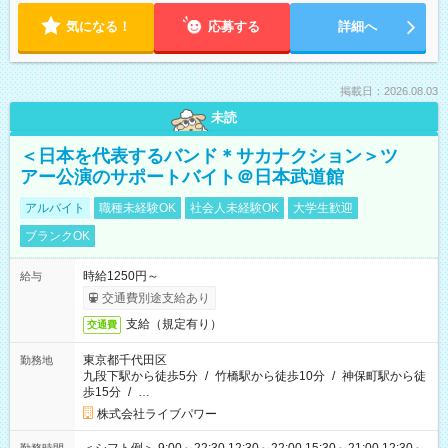
気になる！
応募する
詳細へ
掲載日：2026.08.03
未読
＜日本を代表するバンド＊サカナクション＞ツ
アー公演のサポートバイト＠日本武道館
アルバイト
職種未経験OK
社会人未経験OK
大学生歓迎
ブランクOK
時給1250円～
給与
交通費別途支給あり
支給（規定有り）
交通費
東京都千代田区
勤務地
九段下駅から徒歩5分
/
竹橋駅から徒歩10分
/
神保町駅から徒
歩15分
/
…
株式会社ライブパワー