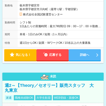
取れます。 ※手数料418円がかかります。 【過去試験日の収入
栃木県宇都宮市
勤務地
例】 ・河合塾模擬試験 8:30～17:30（休憩1時間） 時給1,300円
栃木県宇都宮市川向町（最寄り駅：宇都宮駅）
×8時間＝日収10,400円＋交通費 ※当日の役割により時給＋100
円の場合あり ・国家試験 7:00～13:30（休憩なし） 時給1,300
株式会社全国試験運営センター
円（役割手当＋100円）×6時間＝日収8,400円＋交通費 【試用期
間】試用期間なし
シフト制
勤務時間
1日あたりの実働時間：最大7時間/日 09：00～17：00 ※勤務時
間は 試験により異なります。
単発・1日のみOK / 短期（1ヶ月以内）
期間
週1日からOK / 副業・WワークOK / 10名以上の大量募集
特徴
気になる！
応募する
詳細へ
未読
週2～【Theory／セオリー】販売スタッフ 大
丸東京
派遣
職種未経験OK
大学生歓迎
WEB登録・面接OK