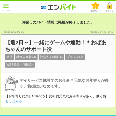
0
メニュー
気になる！
ログイン
お探しのバイト情報は掲載が終了しました。
掲載日 :2026
/
01
/
07
No.NSGYK30_DRB
【週2日～】一緒にゲームや運動！＊おばあ
ちゃんのサポート役
派遣
職種未経験OK
社会人未経験OK
ブランクOK
WEB登録・面接OK
デイサービス施設でのお仕事＊元気なお年寄りが多
く、負担は少なめです。
【お年寄りに楽しい時間を】比較的元気なお年寄りが多く、働く負
...
もっとみる