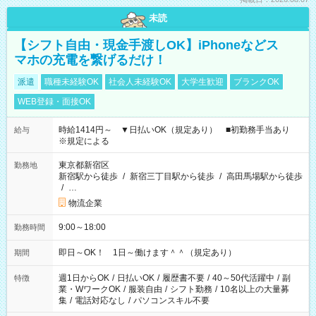
未読
【シフト自由・現金手渡しOK】iPhoneなどス
マホの充電を繋げるだけ！
派遣
職種未経験OK
社会人未経験OK
大学生歓迎
ブランクOK
WEB登録・面接OK
時給1414円～ ▼日払いOK（規定あり） ■初勤務手当あり
給与
※規定による
東京都新宿区
勤務地
新宿駅から徒歩
/
新宿三丁目駅から徒歩
/
高田馬場駅から徒歩
/
…
物流企業
9:00～18:00
勤務時間
即日～OK！ 1日～働けます＾＾（規定あり）
期間
週1日からOK
/
日払いOK
/
履歴書不要
/
40～50代活躍中
/
副
特徴
業・WワークOK
/
服装自由
/
シフト勤務
/
10名以上の大量募
集
/
電話対応なし
/
パソコンスキル不要