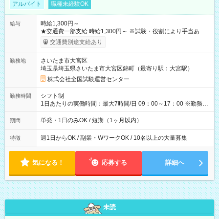
アルバイト
職種未経験OK
時給1,300円～
給与
★交通費一部支給 時給1,300円～ ※試験・役割により手当あり
※勤務回数により昇給あり 【即給（前払い）オプションあ
交通費別途支給あり
り！】 希望される場合、勤務から1週間ほどで給与の一部を受け
取れます。 ※手数料418円がかかります。 【過去試験日の収入
さいたま市大宮区
勤務地
例】 ・河合塾模擬試験 8:30～17:30（休憩1時間） 時給1,300円
埼玉県埼玉県さいたま市大宮区錦町（最寄り駅：大宮駅）
×8時間＝日収10,400円＋交通費 ※当日の役割により時給＋100
円の場合あり ・国家試験 7:00～13:30（休憩なし） 時給1,300
株式会社全国試験運営センター
円（役割手当＋100円）×6時間＝日収8,400円＋交通費 【試用期
間】試用期間なし
シフト制
勤務時間
1日あたりの実働時間：最大7時間/日 09：00～17：00 ※勤務時
間は 試験により異なります。
単発・1日のみOK / 短期（1ヶ月以内）
期間
週1日からOK / 副業・WワークOK / 10名以上の大量募集
特徴
気になる！
応募する
詳細へ
未読