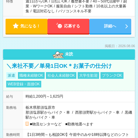
週1日からOK
/
日払いOK
/
履歴書不要
/
40～50代活躍中
/
副
特徴
業・WワークOK
/
服装自由
/
シフト勤務
/
10名以上の大量募
集
/
電話対応なし
/
パソコンスキル不要
気になる！
応募する
詳細へ
掲載日：2026.08.06
未読
＼来社不要／単発1日OK＊お菓子の仕分け
派遣
職種未経験OK
社会人未経験OK
大学生歓迎
ブランクOK
WEB登録・面接OK
時給1,200円～1,625円
給与
栃木県那須塩原市
勤務地
那須塩原駅からバイク・車
/
西那須野駅からバイク・車
/
黒磯
駅からバイク・車
■物流センターなど ■勤務地選べます
【1日3時間～も相談OK!】午前中のみや18時以降などのシフト
勤務時間