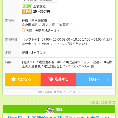
全額支給
交通費
25～30万円
月収例
神奈川県横須賀市
勤務地
京急田浦駅
/
堀ノ内駅
/
浦賀駅
/
…
病院 ★勤務地選べます！
【シフト例】 07:00～16:00 09:00～18:00 17:00～09:00 ※ 上記
勤務時間
は一例です！その他シフトもご相談ください！
即日～2ヶ月以上
期間
日払いOK
/
履歴書不要
/
40～50代活躍中
/
シフト勤務
/
10名以
特徴
上の大量募集
/
電話対応なし
/
パソコンスキル不要
気になる！
応募する
詳細へ
掲載元企業名
株式会社ニッソーネット
掲載日：2026.07.30
未読