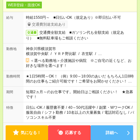
WEB登録・面接OK
時給1550円～ ■日払いOK（規定あり）※即日払い不可
給与
交通費別途支給あり
交通費全額支給 ■ガソリン代も全額支給（規定あ
交通費
り） ■無料駐車場もご相談ください
神奈川県横須賀市
勤務地
横須賀中央駅
/
ＹＲＰ野比駅
/
衣笠駅
/
…
＜選べる勤務地＞介護施設や病院 ※ご自宅の近くなど、お
好きな場所を選べます！
★1日5時間～OK！ （例）9:00～18:00のあいだ もちろん1日8時
勤務時間
間のお仕事もご紹介可能です！ご希望をお聞かせください！ ※
週最低15時間以上の勤務が必要です
短期2ヵ月～のお仕事です。開始日はご相談ください！ ★急募
期間
です！
日払いOK
/
履歴書不要
/
40～50代活躍中
/
副業・WワークOK
/
特徴
服装自由
/
シフト勤務
/
10名以上の大量募集
/
電話対応なし
/
パ
ソコンスキル不要
気になる！
応募する
詳細へ