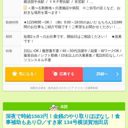
横須賀中央駅
/
ＹＲＰ野比駅
/
衣笠駅
/
…
＜選べる勤務地＞介護施設や病院 ※ご自宅の近くなど、お
好きな場所を選べます！
★1日5時間～OK！ （例）9:00～18:00のあいだ もちろん1日8時
勤務時間
間のお仕事もご紹介可能です！ご希望をお聞かせください！ ★
家庭の都合でお休みが必要な場合も遠慮なくご相談ください。
※週最低15時間以上の勤務が必要です
短期2ヵ月～のお仕事です。開始日はご相談ください！ ★急募
期間
です！
日払いOK
/
履歴書不要
/
40～50代活躍中
/
副業・WワークOK
/
特徴
服装自由
/
シフト勤務
/
10名以上の大量募集
/
電話対応なし
/
パ
ソコンスキル不要
気になる！
応募する
詳細へ
掲載元企業名
株式会社ネオキャリア ナイス！介護事業部
未読
深夜で時給1563円！金銭のやり取りほぼなし！食
事補助もあり◎／すき家 134号横須賀池田店