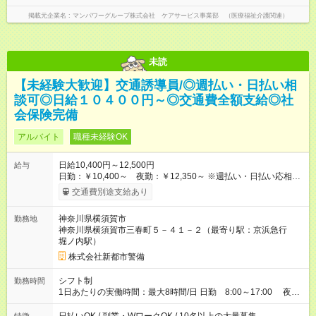
掲載元企業名
マンパワーグループ株式会社 ケアサービス事業部 （医療福祉介護関連）
未読
【未経験大歓迎】交通誘導員/◎週払い・日払い相
談可◎日給１０４００円～◎交通費全額支給◎社
会保険完備
アルバイト
職種未経験OK
日給10,400円～12,500円
給与
日勤：￥10,400～ 夜勤：￥12,350～ ※週払い・日払い応相談
【試用期間】試用期間なし
交通費別途支給あり
神奈川県横須賀市
勤務地
神奈川県横須賀市三春町５－４１－２（最寄り駅：京浜急行
堀ノ内駅）
株式会社新都市警備
シフト制
勤務時間
1日あたりの実働時間：最大8時間/日 日勤 8:00～17:00 夜
勤 20:00～05:00 ※実働8時間 休憩1時間 週２～３日からＯＫ
（但し平日２日間以上勤務できる方）