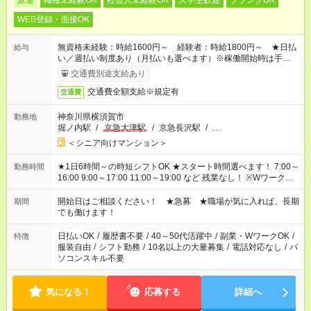
派遣
職種未経験OK
社会人未経験OK
大学生歓迎
ブランクOK
WEB登録・面接OK
無資格未経験：時給1600円～ 経験者：時給1800円～ ★日払
給与
い／週払い制度あり（月払いも選べます）※稼働開始時は手続き
完了次第のお支払いとなります。
交通費別途支給あり
交通費全額支給※規定有
交通費
神奈川県横須賀市
勤務地
堀ノ内駅
/
京急大津駅
/
京急長沢駅
/
…
＜シニア向けマンション＞
★1日6時間～の時短シフトOK ★スタート時間選べます！ 7:00～
勤務時間
16:00 9:00～17:00 11:00～19:00 など 残業なし！ ※Wワークの
場合、他のお仕事と合わせ週40時間超の就業はご案内できませ
ん ※法令に基づき、週20時間以上勤務は社会保険への加入対象
開始日はご相談ください！ ★急募 ★職場が気に入れば、長期
期間
となります ※労働者派遣法（日雇い派遣の原則禁止）により、
でも働けます！
短時間・短期間の就業はご案内が難しい場合があります
日払いOK
/
履歴書不要
/
40～50代活躍中
/
副業・WワークOK
/
特徴
服装自由
/
シフト勤務
/
10名以上の大量募集
/
電話対応なし
/
パ
ソコンスキル不要
気になる！
応募する
詳細へ