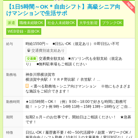
NEW
【1日5時間～OK＊自由シフト】高級シニア向
けマンションで生活サポ
派遣
職種未経験OK
社会人未経験OK
大学生歓迎
ブランクOK
WEB登録・面接OK
時給1550円～ ■日払いOK（規定あり）※即日払い不可
給与
交通費別途支給あり
交通費全額支給 ■ガソリン代も全額支給（規定あ
交通費
り） ■無料駐車場もご相談ください
神奈川県横須賀市
勤務地
横須賀中央駅
/
ＹＲＰ野比駅
/
衣笠駅
/
…
＜選べる勤務地＞シニア向けマンション ※他にもさまざま
な施設をご紹介できます！
★1日5時間～OK！ （例）9:00～18:00で好きな時間に勤務可
勤務時間
能！ ＞シフト例 9時～14時 11時～15時 13時～18時など ご自身
のご都合に合わせて勤務時間をご相談ください！ ★家庭の都合
でお休みや時間の調整が必要な場合も遠慮なくご相談くださ
短期2ヵ月～のお仕事です。開始日はご相談ください！ ★急募
期間
い。
です！
日払いOK
/
履歴書不要
/
40～50代活躍中
/
副業・WワークOK
/
特徴
服装自由
/
シフト勤務
/
10名以上の大量募集
/
電話対応なし
/
パ