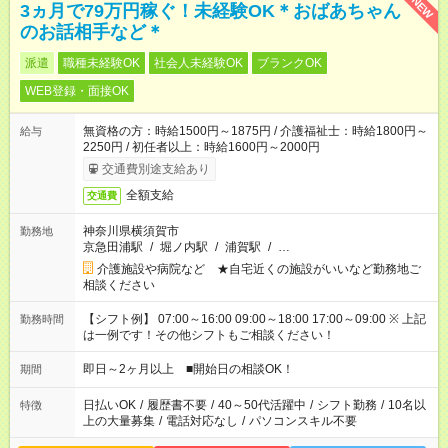
NEW
3ヵ月で79万円稼ぐ！未経験OK＊おばあちゃん
のお話相手など＊
派遣
職種未経験OK
社会人未経験OK
ブランクOK
WEB登録・面接OK
無資格の方：時給1500円～1875円 / 介護福祉士：時給1800円～
給与
2250円 / 初任者以上：時給1600円～2000円
交通費別途支給あり
全額支給
交通費
神奈川県横須賀市
勤務地
京急田浦駅
/
堀ノ内駅
/
浦賀駅
/
…
介護施設や病院など ★自宅近くの施設がいいなど勤務地ご
相談ください
【シフト例】 07:00～16:00 09:00～18:00 17:00～09:00 ※ 上記
勤務時間
は一例です！その他シフトもご相談ください！
即日～2ヶ月以上 ■開始日の相談OK！
期間
日払いOK
/
履歴書不要
/
40～50代活躍中
/
シフト勤務
/
10名以
特徴
上の大量募集
/
電話対応なし
/
パソコンスキル不要