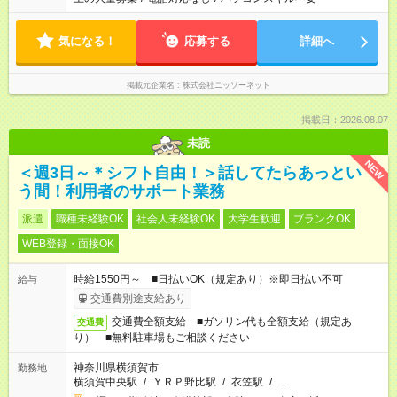
気になる！
応募する
詳細へ
掲載元企業名
株式会社ニッソーネット
掲載日：2026.08.07
未読
NEW
＜週3日～＊シフト自由！＞話してたらあっとい
う間！利用者のサポート業務
派遣
職種未経験OK
社会人未経験OK
大学生歓迎
ブランクOK
WEB登録・面接OK
時給1550円～ ■日払いOK（規定あり）※即日払い不可
給与
交通費別途支給あり
交通費全額支給 ■ガソリン代も全額支給（規定あ
交通費
り） ■無料駐車場もご相談ください
神奈川県横須賀市
勤務地
横須賀中央駅
/
ＹＲＰ野比駅
/
衣笠駅
/
…