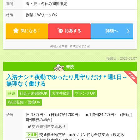
後帯 14:00-18:00 〇夜帯 18:00-22:00 〇深夜帯 22:00-翌5:00 基
春・夏・冬休み期間限定
期間
本は固定シフトですが家庭の都合などイレギュラーには対応し
ます♪
副業・WワークOK
特徴
気になる！
応募する
詳細へ
掲載元企業名
株式会社すき家
掲載日：2026.08.07
未読
NEW
入浴ナシ＊夜勤でゆったり見守りだけ＊週1日～
無理なく働ける
派遣
社会人未経験OK
大学生歓迎
ブランクOK
WEB登録・面接OK
日収3万円～（日勤時給1700円） ■月収例24.4万円～（夜勤月
給与
8回勤務の場合）
交通費別途支給あり
交通費全額支給 ■ガソリン代も全額支給（規定あ
交通費