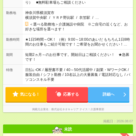
り） ■無料駐車場もご相談ください
神奈川県横須賀市
勤務地
横須賀中央駅
/
ＹＲＰ野比駅
/
衣笠駅
/
…
＜選べる勤務地＞介護施設や病院 ※ご自宅の近くなど、お
好きな場所を選べます！
★1日5時間～OK！ （例）9:00～18:00のあいだ もちろん1日8時
勤務時間
間のお仕事もご紹介可能です！ご希望をお聞かせください！★家
庭の都合でお休みが必要な場合も遠慮なくご相談ください。 ※
週最低15時間以上の勤務が必要です
短期2ヵ月～のお仕事です。開始日はご相談ください！ ★急募
期間
です！
日払いOK
/
履歴書不要
/
40～50代活躍中
/
副業・WワークOK
/
特徴
服装自由
/
シフト勤務
/
10名以上の大量募集
/
電話対応なし
/
パ
ソコンスキル不要
気になる！
応募する
詳細へ
掲載元企業名
株式会社ネオキャリア ナイス！介護事業部
掲載日：2026.08.07
未読