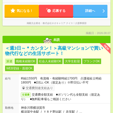
気になる！
応募する
詳細へ
掲載元企業名
株式会社ネオキャリア ナイス！介護事業部
掲載日：2026.08.07
未読
NEW
＜週3日～＊カンタン！＞高級マンションで買い
物代行などの生活サポート！
派遣
職種未経験OK
社会人未経験OK
大学生歓迎
ブランクOK
WEB登録・面接OK
時給1550円 有資格・有経験時給1700円 介護福祉士時給
給与
1800円 ■日払いOK（規定あり）※即日払い不可
交通費別途支給あり
交通費全額支給 ■ガソリン代も全額支給（規定あ
交通費
り） ■無料駐車場もご相談ください
神奈川県横須賀市
勤務地
横須賀中央駅
/
ＹＲＰ野比駅
/
衣笠駅
/
…