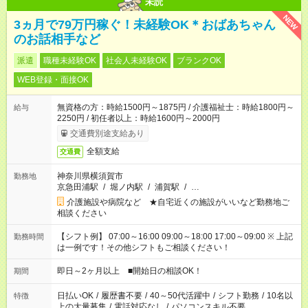
未読
NEW
3ヵ月で79万円稼ぐ！未経験OK＊おばあちゃん
のお話相手など
派遣
職種未経験OK
社会人未経験OK
ブランクOK
WEB登録・面接OK
無資格の方：時給1500円～1875円 / 介護福祉士：時給1800円～
給与
2250円 / 初任者以上：時給1600円～2000円
交通費別途支給あり
全額支給
交通費
神奈川県横須賀市
勤務地
京急田浦駅
/
堀ノ内駅
/
浦賀駅
/
…
介護施設や病院など ★自宅近くの施設がいいなど勤務地ご
相談ください
【シフト例】 07:00～16:00 09:00～18:00 17:00～09:00 ※ 上記
勤務時間
は一例です！その他シフトもご相談ください！
即日～2ヶ月以上 ■開始日の相談OK！
期間
日払いOK
/
履歴書不要
/
40～50代活躍中
/
シフト勤務
/
10名以
特徴
上の大量募集
/
電話対応なし
/
パソコンスキル不要