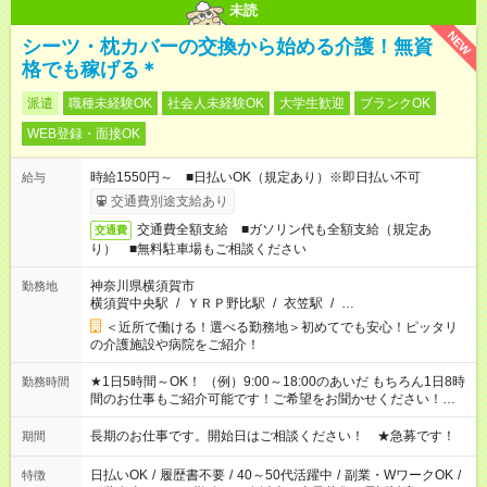
未読
NEW
シーツ・枕カバーの交換から始める介護！無資
格でも稼げる＊
派遣
職種未経験OK
社会人未経験OK
大学生歓迎
ブランクOK
WEB登録・面接OK
時給1550円～ ■日払いOK（規定あり）※即日払い不可
給与
交通費別途支給あり
交通費全額支給 ■ガソリン代も全額支給（規定あ
交通費
り） ■無料駐車場もご相談ください
神奈川県横須賀市
勤務地
横須賀中央駅
/
ＹＲＰ野比駅
/
衣笠駅
/
…
＜近所で働ける！選べる勤務地＞初めてでも安心！ピッタリ
の介護施設や病院をご紹介！
★1日5時間～OK！ （例）9:00～18:00のあいだ もちろん1日8時
勤務時間
間のお仕事もご紹介可能です！ご希望をお聞かせください！★家
庭の都合でお休みが必要な場合も遠慮なくご相談ください。 ※
週最低15時間以上の勤務が必要です
長期のお仕事です。開始日はご相談ください！ ★急募です！
期間
日払いOK
/
履歴書不要
/
40～50代活躍中
/
副業・WワークOK
/
特徴