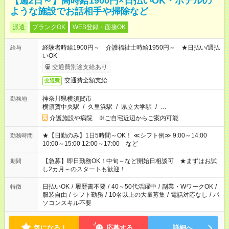
【週2日～】高時給1900円×日払いOK＊ホテルの
ような施設でお話相手や掃除など
派遣
ブランクOK
WEB登録・面接OK
経験者時給1900円～ 介護福祉士時給1950円～ ★日払い/週払
給与
いOK
交通費別途支給あり
交通費全額支給
交通費
神奈川県横須賀市
勤務地
横須賀中央駅
/
久里浜駅
/
県立大学駅
/
…
介護施設や病院 ※ご自宅近辺からご案内可能
★【日勤のみ】1日5時間～OK！ ≪シフト例≫ 9:00～14:00
勤務時間
10:00～15:00 12:00～17:00 など
【急募】即日勤務OK！中旬～など開始日相談可 ★まずはお試
期間
し2カ月～のスタートも歓迎！
日払いOK
/
履歴書不要
/
40～50代活躍中
/
副業・WワークOK
/
特徴
服装自由
/
シフト勤務
/
10名以上の大量募集
/
電話対応なし
/
パ
ソコンスキル不要
気になる！
応募する
詳細へ