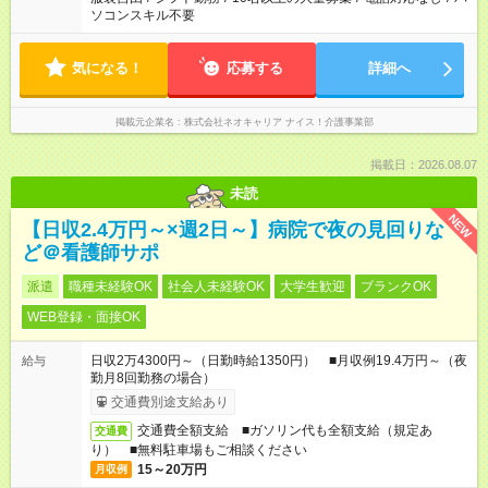
ソコンスキル不要
気になる！
応募する
詳細へ
掲載元企業名
株式会社ネオキャリア ナイス！介護事業部
掲載日：2026.08.07
未読
NEW
【日収2.4万円～×週2日～】病院で夜の見回りな
ど＠看護師サポ
派遣
職種未経験OK
社会人未経験OK
大学生歓迎
ブランクOK
WEB登録・面接OK
日収2万4300円～（日勤時給1350円） ■月収例19.4万円～（夜
給与
勤月8回勤務の場合）
交通費別途支給あり
交通費全額支給 ■ガソリン代も全額支給（規定あ
交通費
り） ■無料駐車場もご相談ください
15～20万円
月収例