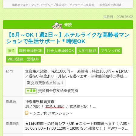
掲載元企業名
マンパワーグループ株式会社 ケアサービス事業部 （医療福祉介護関連）
掲載日：2026.08.02
未読
【8月～OK！週2日～】ホテルライクな高齢者マン
ションで生活サポート＊時短OK
派遣
職種未経験OK
社会人未経験OK
大学生歓迎
ブランクOK
WEB登録・面接OK
無資格未経験：時給1600円～ 経験者：時給1800円～★日払い
給与
／週払い制度あり（月払いも選べます）※稼働開始時は手続き完
了次第のお支払いとなります。
交通費別途支給あり
交通費全額支給※規定有
交通費
神奈川県横須賀市
勤務地
堀ノ内駅
/
京急大津駅
/
京急長沢駅
/
…
＜シニア向けマンション＞
★1日6時間～の時短シフトOK ★スタート時間選べます！ 7:00～
勤務時間
16:00 9:00～17:00 11:00～19:00 など 残業なし！ ※Wワークの
場合、他のお仕事と合わせ週40時間超の就業はご案内できませ