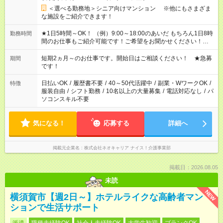
＜選べる勤務地＞シニア向けマンション ※他にもさまざま
な施設をご紹介できます！
★1日5時間～OK！ （例）9:00～18:00のあいだ もちろん1日8時
勤務時間
間のお仕事もご紹介可能です！ご希望をお聞かせください！★家
庭の都合でお休みが必要な場合も遠慮なくご相談ください。 ※
週最低15時間以上の勤務が必要です
短期2ヵ月～のお仕事です。開始日はご相談ください！ ★急募
期間
です！
日払いOK
/
履歴書不要
/
40～50代活躍中
/
副業・WワークOK
/
特徴
服装自由
/
シフト勤務
/
10名以上の大量募集
/
電話対応なし
/
パ
ソコンスキル不要
気になる！
応募する
詳細へ
掲載元企業名
株式会社ネオキャリア ナイス！介護事業部
掲載日：2026.08.05
未読
NEW
横須賀市【週2日～】ホテルライクな高齢者マン
ションで生活サポート