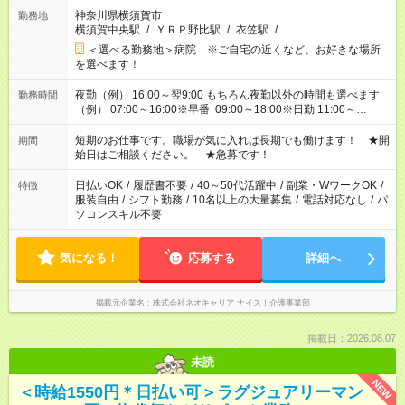
神奈川県横須賀市
勤務地
横須賀中央駅
/
ＹＲＰ野比駅
/
衣笠駅
/
…
＜選べる勤務地＞病院 ※ご自宅の近くなど、お好きな場所
を選べます！
夜勤（例） 16:00～翌9:00 もちろん夜勤以外の時間も選べます
勤務時間
（例） 07:00～16:00※早番 09:00～18:00※日勤 11:00～
20:00※遅番 ※時間は、固定・選べる施設もあるので、ご希望が
あれば調整できます！ ※シフト制。勤務地により実働時間が異
短期のお仕事です。職場が気に入れば長期でも働けます！ ★開
期間
なります。★家庭の都合でお休みが必要な場合も遠慮なくご相談
始日はご相談ください。 ★急募です！
ください。
日払いOK
/
履歴書不要
/
40～50代活躍中
/
副業・WワークOK
/
特徴
服装自由
/
シフト勤務
/
10名以上の大量募集
/
電話対応なし
/
パ
ソコンスキル不要
気になる！
応募する
詳細へ
掲載元企業名
株式会社ネオキャリア ナイス！介護事業部
掲載日：2026.08.07
未読
NEW
＜時給1550円＊日払い可＞ラグジュアリーマン