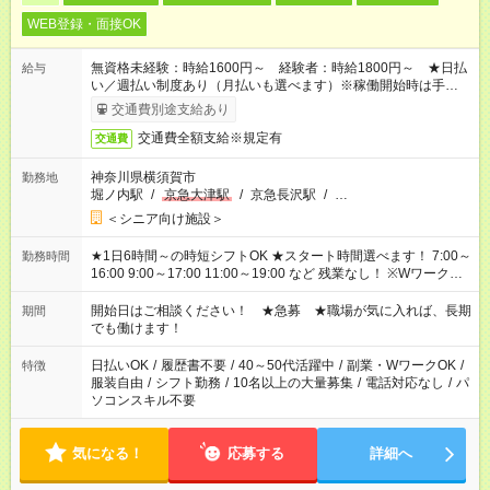
WEB登録・面接OK
無資格未経験：時給1600円～ 経験者：時給1800円～ ★日払
給与
い／週払い制度あり（月払いも選べます）※稼働開始時は手続き
完了次第のお支払いとなります。
交通費別途支給あり
交通費全額支給※規定有
交通費
神奈川県横須賀市
勤務地
堀ノ内駅
/
京急大津駅
/
京急長沢駅
/
…
＜シニア向け施設＞
★1日6時間～の時短シフトOK ★スタート時間選べます！ 7:00～
勤務時間
16:00 9:00～17:00 11:00～19:00 など 残業なし！ ※Wワークの
場合、他のお仕事と合わせ週40時間超の就業はご案内できませ
ん ※法令に基づき、週20時間以上勤務は社会保険への加入対象
開始日はご相談ください！ ★急募 ★職場が気に入れば、長期
期間
となります ※労働者派遣法（日雇い派遣の原則禁止）により、
でも働けます！
短時間・短期間の就業はご案内が難しい場合があります
日払いOK
/
履歴書不要
/
40～50代活躍中
/
副業・WワークOK
/
特徴
服装自由
/
シフト勤務
/
10名以上の大量募集
/
電話対応なし
/
パ
ソコンスキル不要
気になる！
応募する
詳細へ