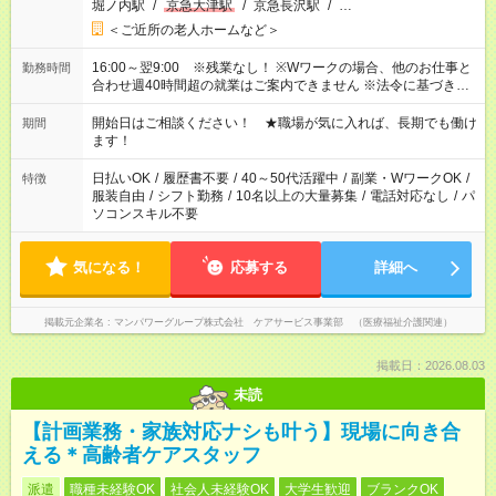
堀ノ内駅
/
京急大津駅
/
京急長沢駅
/
…
＜ご近所の老人ホームなど＞
16:00～翌9:00 ※残業なし！ ※Wワークの場合、他のお仕事と
勤務時間
合わせ週40時間超の就業はご案内できません ※法令に基づき、
週20時間以上勤務は社会保険への加入対象となります ※労働者
派遣法（日雇い派遣の原則禁止）により、短時間・短期間の就
開始日はご相談ください！ ★職場が気に入れば、長期でも働け
期間
業はご案内が難しい場合があります
ます！
日払いOK
/
履歴書不要
/
40～50代活躍中
/
副業・WワークOK
/
特徴
服装自由
/
シフト勤務
/
10名以上の大量募集
/
電話対応なし
/
パ
ソコンスキル不要
気になる！
応募する
詳細へ
掲載元企業名
マンパワーグループ株式会社 ケアサービス事業部 （医療福祉介護関連）
掲載日：2026.08.03
未読
【計画業務・家族対応ナシも叶う】現場に向き合
える＊高齢者ケアスタッフ
派遣
職種未経験OK
社会人未経験OK
大学生歓迎
ブランクOK