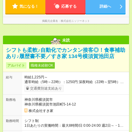
気になる！
応募する
詳細へ
掲載元企業名
株式会社ニッソーネット
未読
シフトも柔軟♪自動化でカンタン接客◎！食事補助
あり♪履歴書不要／すき家 134号横須賀池田店
アルバイト
職種未経験OK
時給1,225円～
給与
通常時給（5時～22時）：1250円 深夜時給（22時～翌5時）：
1563円 高校生時給：1225円 【特別手当】早朝手当（5：00-9：
交通費別途支給あり
00）時給+150円 【試用期間】試用期間あり 試用期間の長さ：1
ヶ月 雇用形態、給与は本採用時と同じです。 試用期間の実態は
神奈川県横須賀市
勤務地
30日（※条件変更なし）ですが、切り上げで一ヶ月とさせてい
神奈川県横須賀市池田町5-14-12
ただきます。 研修制度あり：15時間(研修中も同時給）
株式会社すき家
シフト制
勤務時間
1日あたりの実働時間：最大8時間/日 0:00-24:00 週2日～・1日
2h～OK ＜シフト例＞ 〇朝帯 5:00-9:00 〇昼帯 9:00-14:00 〇午