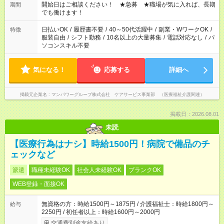
ん ※法令に基づき、週20時間以上勤務は社会保険への加入対象
開始日はご相談ください！ ★急募 ★職場が気に入れば、長期
期間
となります ※労働者派遣法（日雇い派遣の原則禁止）により、
でも働けます！
短時間・短期間の就業はご案内が難しい場合があります
日払いOK
/
履歴書不要
/
40～50代活躍中
/
副業・WワークOK
/
特徴
服装自由
/
シフト勤務
/
10名以上の大量募集
/
電話対応なし
/
パ
ソコンスキル不要
気になる！
応募する
詳細へ
掲載元企業名
マンパワーグループ株式会社 ケアサービス事業部 （医療福祉介護関連）
掲載日：2026.08.01
未読
【医療行為はナシ】時給1500円！病院で備品のチ
ェックなど
派遣
職種未経験OK
社会人未経験OK
ブランクOK
WEB登録・面接OK
無資格の方：時給1500円～1875円 / 介護福祉士：時給1800円～
給与
2250円 / 初任者以上：時給1600円～2000円
交通費別途支給あり