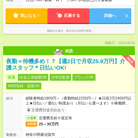
日払いOK / 副業・WワークOK / 10名以上の大量募集
特徴
気になる！
応募する
詳細へ
掲載元企業名
株式会社新都市警備
掲載日：2026.08.04
未読
NEW
夜勤＝待機多め！？【週2日で月収25.9万円】介
護スタッフ＊日払いOK!
派遣
社会人未経験OK
大学生歓迎
ブランクOK
WEB登録・面接OK
経験者時給1800円～（夜勤時給2250円～）★日収3万2400円以
給与
上★日払い／週払い制度あり（月払いも選べます）※稼働開始時
は手続き完了次第のお支払いとなります。
交通費別途支給あり
交通費支給※規定有
交通費
25～30万円
月収例
神奈川県横須賀市
勤務地