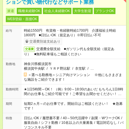
ションで買い物代行などサポート業務
派遣
職種未経験OK
社会人未経験OK
大学生歓迎
ブランクOK
WEB登録・面接OK
時給1550円 有資格・有経験時給1700円 介護福祉士時給
給与
1800円 ■日払いOK（規定あり）※即日払い不可
交通費別途支給あり
交通費全額支給 ■ガソリン代も全額支給（規定あ
交通費
り） ■無料駐車場もご相談ください
神奈川県横須賀市
勤務地
横須賀中央駅
/
ＹＲＰ野比駅
/
衣笠駅
/
…
＜選べる勤務地＞シニア向けマンション ※他にもさまざま
な施設をご紹介できます！
★1日5時間～OK！ （例）9:00～18:00のあいだ もちろん1日8時
勤務時間
間のお仕事もご紹介可能です！ご希望をお聞かせください！ ★
家庭の都合でお休みが必要な場合も遠慮なくご相談ください。
※週最低15時間以上の勤務が必要です
短期2ヵ月～のお仕事です。開始日はご相談ください！ ★急募
期間
です！
日払いOK
/
履歴書不要
/
40～50代活躍中
/
副業・WワークOK
/
特徴
服装自由
/
シフト勤務
/
10名以上の大量募集
/
電話対応なし
/
パ
ソコンスキル不要