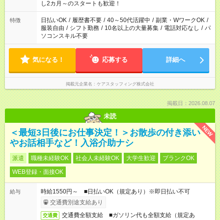
し2カ月～のスタートも歓迎！
日払いOK
/
履歴書不要
/
40～50代活躍中
/
副業・WワークOK
/
特徴
服装自由
/
シフト勤務
/
10名以上の大量募集
/
電話対応なし
/
パ
ソコンスキル不要
気になる！
応募する
詳細へ
掲載元企業名
ケアスタッフィング株式会社
掲載日：2026.08.07
未読
NEW
＜最短3日後にお仕事決定！＞お散歩の付き添い
やお話相手など！入浴介助ナシ
派遣
職種未経験OK
社会人未経験OK
大学生歓迎
ブランクOK
WEB登録・面接OK
時給1550円～ ■日払いOK（規定あり）※即日払い不可
給与
交通費別途支給あり
交通費全額支給 ■ガソリン代も全額支給（規定あ
交通費