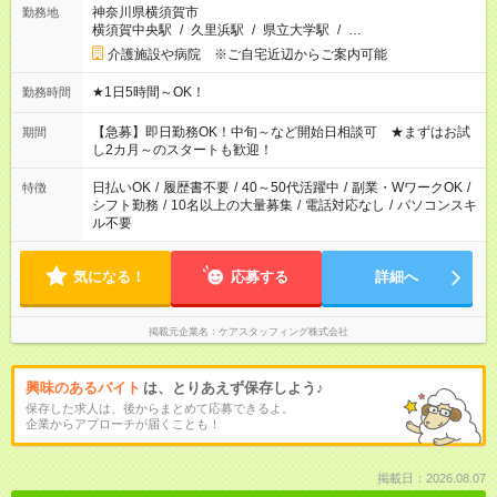
神奈川県横須賀市
勤務地
横須賀中央駅
/
久里浜駅
/
県立大学駅
/
…
介護施設や病院 ※ご自宅近辺からご案内可能
★1日5時間～OK！
勤務時間
【急募】即日勤務OK！中旬～など開始日相談可 ★まずはお試
期間
し2カ月～のスタートも歓迎！
日払いOK
/
履歴書不要
/
40～50代活躍中
/
副業・WワークOK
/
特徴
シフト勤務
/
10名以上の大量募集
/
電話対応なし
/
パソコンスキ
ル不要
気になる！
応募する
詳細へ
掲載元企業名
ケアスタッフィング株式会社
興味のあるバイト
は、とりあえず保存しよう♪
保存した求人は、後からまとめて応募できるよ。
企業からアプローチが届くことも！
掲載日：2026.08.07