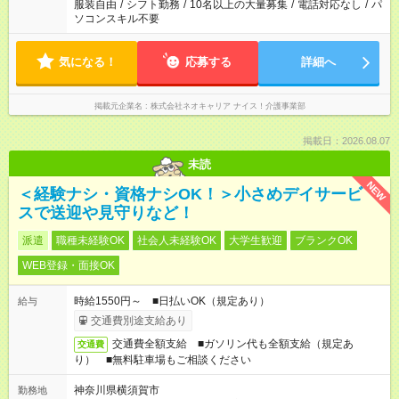
服装自由
/
シフト勤務
/
10名以上の大量募集
/
電話対応なし
/
パ
ソコンスキル不要
気になる！
応募する
詳細へ
掲載元企業名
株式会社ネオキャリア ナイス！介護事業部
掲載日：2026.08.07
未読
NEW
＜経験ナシ・資格ナシOK！＞小さめデイサービ
スで送迎や見守りなど！
派遣
職種未経験OK
社会人未経験OK
大学生歓迎
ブランクOK
WEB登録・面接OK
時給1550円～ ■日払いOK（規定あり）
給与
交通費別途支給あり
交通費全額支給 ■ガソリン代も全額支給（規定あ
交通費
り） ■無料駐車場もご相談ください
神奈川県横須賀市
勤務地