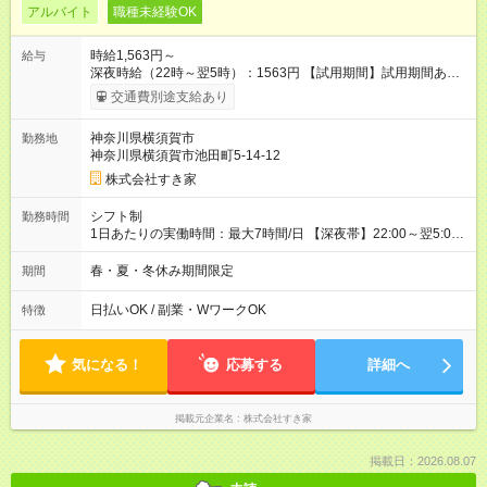
アルバイト
職種未経験OK
時給1,563円～
給与
深夜時給（22時～翌5時）：1563円 【試用期間】試用期間あり
試用期間の長さ：1ヶ月 雇用形態、給与は本採用時と同じです。
交通費別途支給あり
試用期間の実態は30日（※条件変更なし）ですが、切り上げで
一ヶ月とさせていただきます。 研修制度あり：15時間(研修中も
神奈川県横須賀市
勤務地
同時給）
神奈川県横須賀市池田町5-14-12
株式会社すき家
シフト制
勤務時間
1日あたりの実働時間：最大7時間/日 【深夜帯】22:00～翌5:00
週2日～・1日2h～OK◎ ※22:00から翌5:00までは18歳以上の方
のみ勤務可能です（18歳未満の深夜業務禁止のため） ★深夜で
春・夏・冬休み期間限定
期間
も安心して働けます★ すき家では、ワンオペを禁止していま
す。 必ず、2名以上での勤務を行いますので、安心して働けま
日払いOK / 副業・WワークOK
特徴
す。
気になる！
応募する
詳細へ
掲載元企業名
株式会社すき家
掲載日：2026.08.07