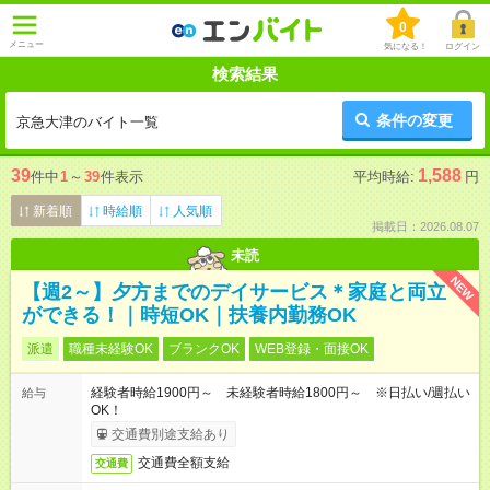
0
メニュー
気になる！
ログイン
検索結果
条件の変更
京急大津のバイト一覧
39
1,588
件中
1
～
39
件表示
平均時給:
円
新着順
時給順
人気順
掲載日：2026.08.07
未読
NEW
【週2～】夕方までのデイサービス＊家庭と両立
ができる！｜時短OK｜扶養内勤務OK
派遣
職種未経験OK
ブランクOK
WEB登録・面接OK
経験者時給1900円～ 未経験者時給1800円～ ※日払い/週払い
給与
OK！
交通費別途支給あり
交通費全額支給
交通費