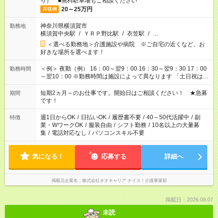
り） ■無料駐車場もご相談ください
20～25万円
月収例
神奈川県横須賀市
勤務地
横須賀中央駅
/
ＹＲＰ野比駅
/
衣笠駅
/
…
＜選べる勤務地＞介護施設や病院 ※ご自宅の近くなど、お
好きな場所を選べます！
＜例＞ 夜勤（例） 16：00～翌9：00 16：30～翌9：30 17：00
勤務時間
～翌10：00 ※勤務時間は施設によって異なります 「土日祝は休
みたい」 「しっかり稼ぎたい」 「もう少し遅い時間から始めた
い」など ご希望にあったお仕事をご案内いたします。 ※未経験
短期2ヵ月～のお仕事です。開始日はご相談ください！ ★急募
期間
の方の場合は1～2ヶ月間は日中での仕事を経験いただき、 お
です！
仕事に慣れてからの夜勤になります。 ★家庭の都合でお休みが
必要な場合も遠慮なくご相談ください。
週1日からOK
/
日払いOK
/
履歴書不要
/
40～50代活躍中
/
副
特徴
業・WワークOK
/
服装自由
/
シフト勤務
/
10名以上の大量募
集
/
電話対応なし
/
パソコンスキル不要
気になる！
応募する
詳細へ
掲載元企業名
株式会社ネオキャリア ナイス！介護事業部
掲載日：2026.08.07
未読