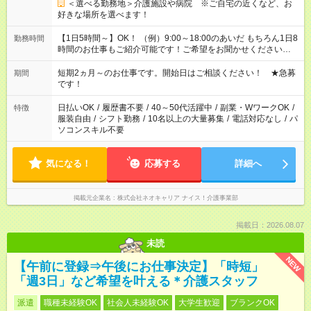
＜選べる勤務地＞介護施設や病院 ※ご自宅の近くなど、お
好きな場所を選べます！
【1日5時間～】OK！ （例）9:00～18:00のあいだ もちろん1日8
勤務時間
時間のお仕事もご紹介可能です！ご希望をお聞かせください！
その他の時間帯もあなたのライフスタイルに合わせて お選びい
ただけます！ 【シフト固定もOK】★家庭の都合でお休みが必要
短期2ヵ月～のお仕事です。開始日はご相談ください！ ★急募
期間
な場合も遠慮なくご相談ください。 ※週最低15時間以上の勤務
です！
が必要です
日払いOK
/
履歴書不要
/
40～50代活躍中
/
副業・WワークOK
/
特徴
服装自由
/
シフト勤務
/
10名以上の大量募集
/
電話対応なし
/
パ
ソコンスキル不要
気になる！
応募する
詳細へ
掲載元企業名
株式会社ネオキャリア ナイス！介護事業部
掲載日：2026.08.07
未読
NEW
【午前に登録⇒午後にお仕事決定】「時短」
「週3日」など希望を叶える＊介護スタッフ
派遣
職種未経験OK
社会人未経験OK
大学生歓迎
ブランクOK