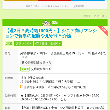
掲載元企業名
株式会社ネオキャリア ナイス！介護事業部
掲載日：2026.08.07
未読
NEW
【週2日＊高時給1900円～】シニア向けマンシ
ョンで食事の配膳や見守り＊介護
派遣
ブランクOK
WEB登録・面接OK
経験者時給1900円～ 介護福祉士時給1950円～ ※日払い/週払
給与
いOK
交通費別途支給あり
交通費全額支給
交通費
神奈川県横須賀市
勤務地
横須賀中央駅
/
久里浜駅
/
県立大学駅
/
…
介護施設や病院 ※ご自宅近辺からご案内可能
★【日勤のみ】1日5時間～OK！ ≪シフト例≫ 9:00～14:00
勤務時間
10:00～15:00 12:00～17:00 など
【急募】即日勤務OK！中旬～など開始日相談可 ★まずはお試
期間