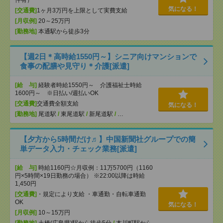
件有）
気になる！
[交通費]
1ヶ月3万円を上限として実費支給
[月収例]
20～25万円
[勤務地]
本通駅から徒歩3分
【週2日＊高時給1550円～】シニア向けマンションで
食事の配膳や見守り＊介護[派遣]
[給 与]
経験者時給1550円～ 介護福祉士時給
1600円～ ※日払い/週払いOK
[交通費]
交通費全額支給
気になる！
[勤務地]
尾道駅
/
東尾道駅
/
新尾道駅
/
…
【夕方から5時間だけ♬】中国新聞社グループでの簡
単データ入力・チェック業務[派遣]
[給 与]
時給1160円☆月収例：11万5700円（1160
円×5時間×19日勤務の場合） ※22:00以降は時給
1,450円
[交通費]
・規定により支給 ・車通勤・自転車通勤
OK
気になる！
[月収例]
10～15万円