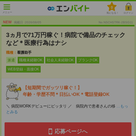
0
メニュー
気になる！
ログイン
NEW
掲載日 :2026
/
08
/
05
No.NSCHSTRK-2BSG11
3ヵ月で71万円稼ぐ！病院で備品のチェック
など＊医療行為はナシ
職種：
看護助手
派遣
職種未経験OK
社会人未経験OK
ブランクOK
WEB登録・面接OK
【短期間でガッツリ稼ぐ！】
年齢・学歴不問＊日払いOK＊電話登録OK
＼ 病院WORKデビューにピッタリ ／ 病院内で患者さんの移
...もっ
とみる
応募ページへ