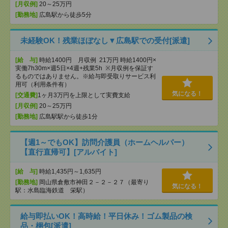
[月収例]
20～25万円
[勤務地]
広島駅から徒歩5分
未経験OK！残業ほぼなし▼広島駅での受付[派遣]
[給 与]
時給1400円 月収例 21万円 時給1400円×
実働7h30m×週5日×4週+残業5h ※月収例を保証す
るものではありません。※給与即受取りサービス利
用可（利用条件有）
気になる！
[交通費]
1ヶ月3万円を上限として実費支給
[月収例]
20～25万円
[勤務地]
広島駅駅から徒歩1分
【週1～でもOK】訪問介護員（ホームヘルパー）
【直行直帰可】[アルバイト]
[給 与]
時給1,435円～1,635円
[勤務地]
岡山県倉敷市神田２－２－２７（最寄り
気になる！
駅：水島臨海鉄道 栄駅）
給与即払いOK！高時給！平日休み！ゴム製品の検
品・梱包[派遣]