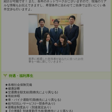
紹介が可能です！ また、長年のネットワークがございますので、現場のリア
ルな情報もお伝えできますし、希望条件に合わせてご自身では言いにくい条
件交渉も行いますよ。
業界に精通した担当者があなたに合ったお仕
事を一緒に探していきます。
待遇・福利厚生
★各種社会保険完備
★健康診断
★交通費全額支給(勤務先により異なる)
★有給休暇
★車・バイク通勤可(勤務先により異なる)
★給与日払いサービス(一部条件あり)
★退職金制度あり（別途規定あり）
★【介護職】別途夜勤手当有(勤務先により異なる)