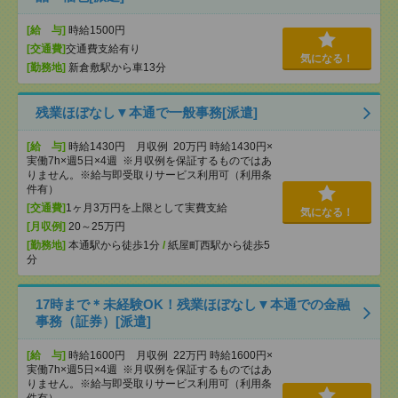
[給 与]
時給1500円
[交通費]
交通費支給有り
気になる！
[勤務地]
新倉敷駅から車13分
残業ほぼなし▼本通で一般事務[派遣]
[給 与]
時給1430円 月収例 20万円 時給1430円×
実働7h×週5日×4週 ※月収例を保証するものではあ
りません。※給与即受取りサービス利用可（利用条
件有）
[交通費]
1ヶ月3万円を上限として実費支給
気になる！
[月収例]
20～25万円
[勤務地]
本通駅から徒歩1分
/
紙屋町西駅から徒歩5
分
17時まで＊未経験OK！残業ほぼなし▼本通での金融
事務（証券）[派遣]
[給 与]
時給1600円 月収例 22万円 時給1600円×
実働7h×週5日×4週 ※月収例を保証するものではあ
りません。※給与即受取りサービス利用可（利用条