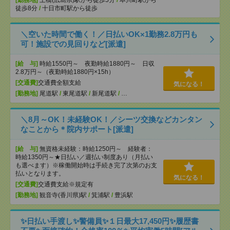
[勤務地]
土橋(広島県)駅から徒歩5分
/
本川町駅から
徒歩8分
/
十日市町駅から徒歩
＼空いた時間で働く！／日払いOK×1勤務2.8万円も
可！施設での見回りなど[派遣]
[給 与]
時給1550円～ 夜勤時給1880円～ 日収
2.8万円～（夜勤時給1880円×15h）
[交通費]
交通費全額支給
気になる！
[勤務地]
尾道駅
/
東尾道駅
/
新尾道駅
/
…
＼8月～OK！未経験OK！／シーツ交換などカンタン
なことから＊院内サポート[派遣]
[給 与]
無資格未経験：時給1250円～ 経験者：
時給1350円～★日払い／週払い制度あり（月払い
も選べます）※稼働開始時は手続き完了次第のお支
払いとなります。
気になる！
[交通費]
交通費支給※規定有
[勤務地]
観音寺(香川県)駅
/
箕浦駅
/
豊浜駅
✨日払い手渡し✨警備員✨１日最大17,450円✨履歴書