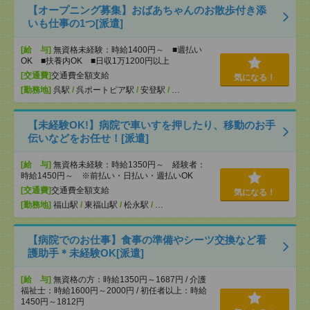
【オープニング募集】おばあちゃんのお散歩付き添
いも仕事の1つ[派遣]
[給 与]
無資格未経験：時給1400円～ ■週払い
OK ■扶養内OK ■日収1万1200円以上
[交通費]
交通費全額支給
気になる！
[勤務地]
呉駅
/
呉ポートピア駅
/
安登駅
/
…
【未経験OK!】病院で車いすを押したり、移動のお手
伝いなどをお任せ！[派遣]
[給 与]
無資格未経験：時給1350円～ 経験者：
時給1450円～ ※前払い・日払い・週払いOK
[交通費]
交通費全額支給
気になる！
[勤務地]
福山駅
/
東福山駅
/
松永駅
/
…
【病院でのお仕事】食事の準備やシーツ交換など看
護助手＊未経験OK[派遣]
[給 与]
無資格の方：時給1350円～1687円 / 介護
福祉士：時給1600円～2000円 / 初任者以上：時給
1450円～1812円