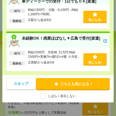
車ディーラーでの受付・1日でもＯＫ[派遣]
時給1300円 ・日額：9,100円（時給
給与
あなたの閲覧履歴からの
1,300円×7時間）
おすすめ
広駅から徒歩9分
気になる!
勤務地
未経験OK！残業ほぼなし▼広島で受付[派遣]
【単発】呉市広／8／8・9・22・23日＊自動車ディー
ラーでの受付・1日でもＯＫ[派遣]
時給1500円 月収例 21万円 時給
給与
1500円×実働7h×週5日×4週 ※月収例
[給 与]
時給1300円 ・日額：9,100円（時給1,300
円×7時間）
を保証するものではありません。※給
広島駅から徒歩5分
気になる!
勤務地
与即受取りサービス利用可（利用条件
[交通費]
・自転車通勤可 ・車通勤可(駐車場無料)
気になる！
有）
[勤務地]
広駅から徒歩9分
スキップ
どちらも気になる！
未経験OK！残業ほぼなし▼広島で受付[派遣]
[給 与]
時給1500円 月収例 21万円 時給1500円×
しばらく表示しない
実働7h×週5日×4週 ※月収例を保証するものではあ
りません。※給与即受取りサービス利用可（利用条
件有）
気になる！
[交通費]
1ヶ月3万円を上限として実費支給