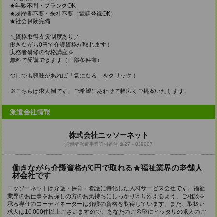
★年齢不問・ブランクOK
★履歴書不要・来社不要（電話登録OK）
★社会保険完備
＼資格取得支援制度あり／
働きながら0円で介護資格が取れます！
実務者研修の資格講座を
無料で受講できます（一部条件有）
少しでも興味があれば「気になる」をクリック！
※こちらは求人例です。ご希望にあわせて幅広くご提案いたします。
派遣会社情報
株式会社ニッソーネット
労働者派遣事業許可番号:派27－029007
働きながら介護資格が0円で取れる★福祉業界の老舗人
材会社です
ニッソーネットは介護・保育・看護に特化した人材サービス会社です。福祉
業界のお仕事をお探しの方のお気持ちにしっかり寄り添えるよう、ご相談を
承る専任のコーディネーターは介護の資格を取得しています。また、取扱い
求人は10,000件以上ございますので、あなたのご希望にピッタリの求人のご