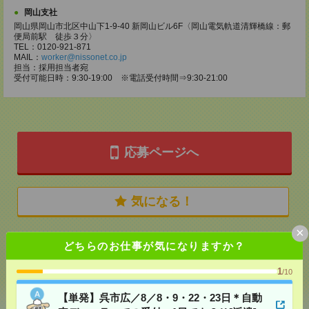
岡山支社
岡山県岡山市北区中山下1-9-40 新岡山ビル6F〈岡山電気軌道清輝橋線：郵
便局前駅 徒歩３分〉
TEL：0120-921-871
MAIL：
worker@nissonet.co.jp
担当：採用担当者宛
受付可能日時：9:30-19:00 ※電話受付時間⇒9:30-21:00
応募ページへ
気になる！
×
どちらのお仕事が気になりますか？
メール
LINE
で送る
で送る
1
/10
シェア
ツイート
ブックマーク
【単発】呉市広／8／8・9・22・23日＊自動