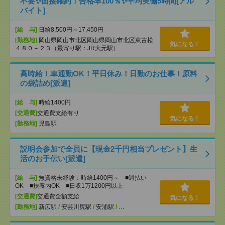
不要✨面接確約！合格率100％✨平均実働5時間[アル
バイト]
[給 与]
日給8,500円～17,450円
[勤務地]
岡山県岡山市北区岡山県岡山市北区東古松
気になる！
４８０－２３（最寄り駅：JR大元駅）
高時給！車通勤OK！平日休み！日勤のお仕事！原料
の袋詰め[派遣]
[給 与]
時給1400円
[交通費]
交通費支給有り
気になる！
[勤務地]
児島駅
説明会参加で全員に【現金2千円相当プレゼント】生
活のお手伝い[派遣]
[給 与]
無資格未経験：時給1400円～ ■週払い
OK ■扶養内OK ■日収1万1200円以上
[交通費]
交通費全額支給
気になる！
[勤務地]
新広駅
/
安芸川尻駅
/
安浦駅
/
…