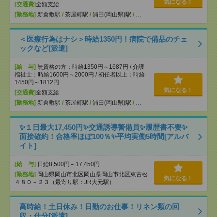
気になる！
[交通費]
全額支給
[勤務地]
新倉敷駅
/
茶屋町駅
/
浦田(岡山県)駅
/
…
＜医療行為はナシ＞時給1350円！病院で備品のチェ
ックなど[派遣]
[給 与]
無資格の方：時給1350円～1687円 / 介護
福祉士：時給1600円～2000円 / 初任者以上：時給
1450円～1812円
気になる！
[交通費]
全額支給
[勤務地]
新倉敷駅
/
茶屋町駅
/
浦田(岡山県)駅
/
…
✨１日最大17,450円✨交通誘導警備員✨履歴書不要✨
面接確約！合格率ほぼ100％✨平均実働5時間[アルバ
イト]
[給 与]
日給8,500円～17,450円
[勤務地]
岡山県岡山市北区岡山県岡山市北区東古松
気になる！
４８０－２３（最寄り駅：JR大元駅）
高時給！土日休み！日勤のお仕事！リネン類の回
収・仕分[派遣]