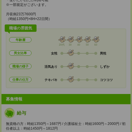
・使いたい日だけ利用可能
※一部規定がございます。
月収例23万7600円
（時給1350円×8H×22日間）
職場の雰囲気
年齢層
20代
30
40
50
60
男女比率
女性
男性
職場の様子
活気あり
しずか
仕事の仕方
テキパキ
コツコツ
募集情報
給与
無資格の方：時給1350円～1687円 / 介護福祉士：時給1600円～2000円 / 初
任者以上：時給1450円～1812円