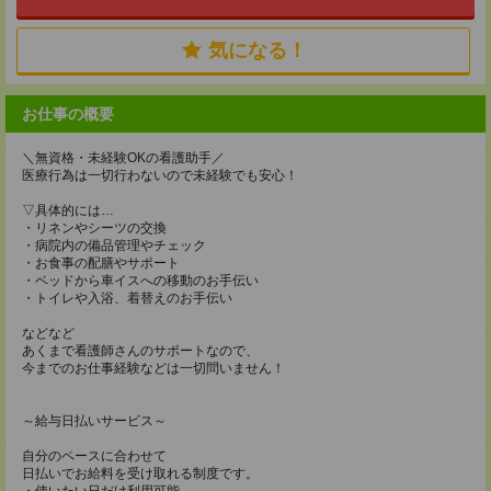
気になる！
お仕事の概要
＼無資格・未経験OKの看護助手／
医療行為は一切行わないので未経験でも安心！
▽具体的には…
・リネンやシーツの交換
・病院内の備品管理やチェック
・お食事の配膳やサポート
・ベッドから車イスへの移動のお手伝い
・トイレや入浴、着替えのお手伝い
などなど
あくまで看護師さんのサポートなので、
今までのお仕事経験などは一切問いません！
～給与日払いサービス～
自分のペースに合わせて
日払いでお給料を受け取れる制度です。