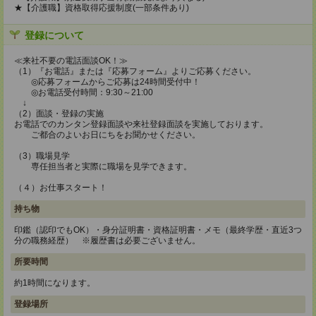
★【介護職】資格取得応援制度(一部条件あり)
登録について
≪来社不要の電話面談OK！≫
（1）『お電話』または『応募フォーム』よりご応募ください。
◎応募フォームからご応募は24時間受付中！
◎お電話受付時間：9:30～21:00
↓
（2）面談・登録の実施
お電話でのカンタン登録面談や来社登録面談を実施しております。
ご都合のよいお日にちをお聞かせください。
（3）職場見学
専任担当者と実際に職場を見学できます。
（４）お仕事スタート！
持ち物
印鑑（認印でもOK）・身分証明書・資格証明書・メモ（最終学歴・直近3つ
分の職務経歴） ※履歴書は必要ございません。
所要時間
約1時間になります。
登録場所