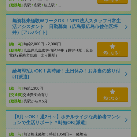
[勤務地]
呉駅
/
広駅
/
新広駅
/
…
無資格未経験WワークOK！NPO法人スタッフ日常生
活アシスタント 日勤募集（広島県広島市佐伯区坪
井）[アルバイト]
[給 与]
時給2,000円～2,000円
[勤務地]
広島県広島市佐伯区坪井（最寄り駅：広島
気になる！
電鉄2系統宮島線 楽々園駅）
給与即払いOK！高時給！土日休み！お弁当の盛り付
け[派遣]
[給 与]
時給1300円
[交通費]
交通費支給有り
気になる！
[勤務地]
呉駅から車5分
【8月～OK！週2日～】ホテルライクな高齢者マンシ
ョンで生活サポート＊時短OK[派遣]
[給 与]
無資格未経験：時給1350円～ 経験者：