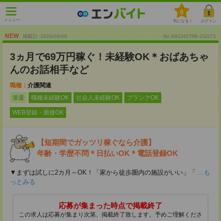
0
メニュー
気になる！
ログイン
NEW
掲載日 :2026
/
08
/
09
No.NSCHSTRK-2SG72
3ヵ月で69万円稼ぐ！未経験OK＊おばあちゃ
んのお話相手など
職種：
介護関連
派遣
職種未経験OK
社会人未経験OK
ブランクOK
WEB登録・面接OK
【短期間でガッツリ稼ぐなら介護】
年齢・学歴不問＊日払いOK＊電話登録OK
▼まずは試しに2カ月～OK！「家から徒歩圏内の施設がいい」「
...も
っとみる
応募が集まった時点で掲載終了
この求人は応募が集まり次第、掲載終了致します。予めご理解くださ