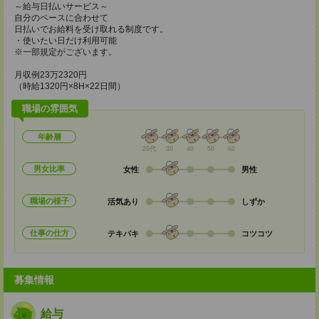
～給与日払いサービス～
自分のペースに合わせて
日払いでお給料を受け取れる制度です。
・使いたい日だけ利用可能
※一部規定がございます。
月収例23万2320円
（時給1320円×8H×22日間）
職場の雰囲気
年齢層
20代
30
40
50
60
男女比率
女性
男性
職場の様子
活気あり
しずか
仕事の仕方
テキパキ
コツコツ
募集情報
給与