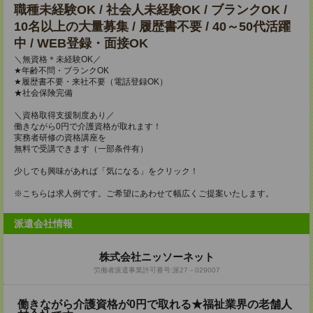
職種未経験OK / 社会人未経験OK / ブランクOK /
10名以上の大量募集 / 履歴書不要 / 40～50代活躍
中 / WEB登録・面接OK
＼無資格＊未経験OK／
★年齢不問・ブランクOK
★履歴書不要・来社不要（電話登録OK）
★社会保険完備
＼資格取得支援制度あり／
働きながら0円で介護資格が取れます！
実務者研修の資格講座を
無料で受講できます（一部条件有）
少しでも興味があれば「気になる」をクリック！
※こちらは求人例です。ご希望にあわせて幅広くご提案いたします。
派遣会社情報
株式会社ニッソーネット
労働者派遣事業許可番号:派27－029007
働きながら介護資格が0円で取れる★福祉業界の老舗人