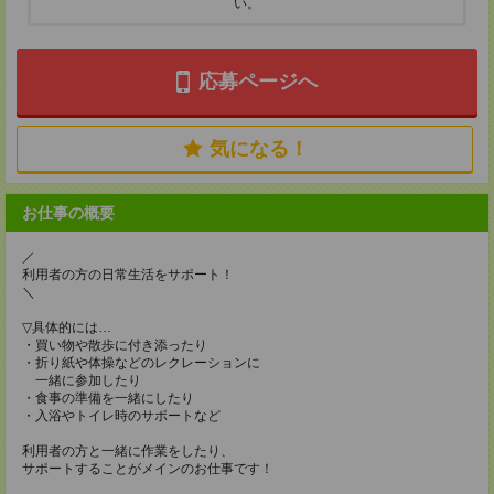
い。
応募ページへ
気になる！
お仕事の概要
／
利用者の方の日常生活をサポート！
＼
▽具体的には…
・買い物や散歩に付き添ったり
・折り紙や体操などのレクレーションに
一緒に参加したり
・食事の準備を一緒にしたり
・入浴やトイレ時のサポートなど
利用者の方と一緒に作業をしたり、
サポートすることがメインのお仕事です！