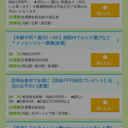
時給1350円～ ★日払い／週払い制度あり（月払
いも選べます）※稼働開始時は手続き完了次第のお
支払いとなります。
気になる！
[交通費]
交通費全額支給※規定有
[勤務地]
呉駅
/
広駅
/
新広駅
/
…
【年齢不問＊週3日～OK】病院内でカルテ運びなど
＊メッセンジャー業務[派遣]
[給 与]
時給1100円～
[交通費]
交通費規定内支給
気になる！
[勤務地]
岡山駅
/
柳川駅
/
庭瀬駅
/
…
説明会参加で全員に【現金2千円相当プレゼント】生
活のお手伝い[派遣]
[給 与]
無資格未経験：時給1400円～ ■週払い
OK ■扶養内OK ■日収1万1200円以上
[交通費]
交通費全額支給
気になる！
[勤務地]
呉駅
/
呉ポートピア駅
/
安登駅
/
…
【呉市】フルタイムじゃ働けない！という方へ＊週2