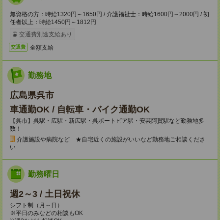
無資格の方：時給1320円～1650円 / 介護福祉士：時給1600円～2000円 / 初
任者以上：時給1450円～1812円
交通費別途支給あり
全額支給
交通費
勤務地
広島県呉市
車通勤OK / 自転車・バイク通勤OK
【呉市】呉駅・広駅・新広駅・呉ポートピア駅・安芸阿賀駅など勤務地多
数！
介護施設や病院など ★自宅近くの施設がいいなど勤務地ご相談くださ
い
勤務曜日
週2～3 / 土日祝休
シフト制（月～日）
※平日のみなどの相談もOK