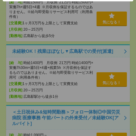
[給 与]
時給1500円 月収例 21万円 時給1500円×
実働7h×週5日×4週 ※月収例を保証するものではあ
りません。※給与即受取りサービス利用可（利用条
件有）
気になる！
[交通費]
1ヶ月3万円を上限として実費支給
[月収例]
20～25万円
[勤務地]
広島駅から徒歩5分
未経験OK！残業ほぼなし▼広島駅での受付[派遣]
[給 与]
時給1400円 月収例 21万円 時給1400円×
実働7h30m×週5日×4週+残業5h ※月収例を保証す
るものではありません。※給与即受取りサービス利
用可（利用条件有）
気になる！
[交通費]
1ヶ月3万円を上限として実費支給
[月収例]
20～25万円
[勤務地]
広島駅駅から徒歩1分
＜土日祝休み&短時間勤務＞フォロー体制◎中国労災
病院 医療事務 午前パートの外来受付／未経験OK[ア
ルバイト]
[給 与]
時給1,090円～