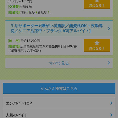
1450円～1812円
気になる！
[交通費]
全額支給
[勤務地]
呉駅
/
広駅
/
新広駅
/
…
生活サポーター✨障がい者施設／無資格OK・夜勤専
従／シニア活躍中・ブランク /Gi[アルバイト]
[給 与]
日給18,200円～
[勤務地]
広島県東広島市八本松飯田6丁目1497番
気になる！
（最寄り駅：八本松駅）
すべて見る
かんたん検索はこちら
エンバイトTOP
人気のバイト