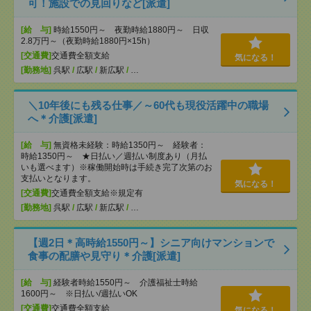
可！施設での見回りなど[派遣]
[給 与]
時給1550円～ 夜勤時給1880円～ 日収
2.8万円～（夜勤時給1880円×15h）
[交通費]
交通費全額支給
気になる！
[勤務地]
呉駅
/
広駅
/
新広駅
/
…
＼10年後にも残る仕事／～60代も現役活躍中の職場
へ＊介護[派遣]
[給 与]
無資格未経験：時給1350円～ 経験者：
時給1350円～ ★日払い／週払い制度あり（月払
いも選べます）※稼働開始時は手続き完了次第のお
支払いとなります。
気になる！
[交通費]
交通費全額支給※規定有
[勤務地]
呉駅
/
広駅
/
新広駅
/
…
【週2日＊高時給1550円～】シニア向けマンションで
食事の配膳や見守り＊介護[派遣]
[給 与]
経験者時給1550円～ 介護福祉士時給
1600円～ ※日払い/週払いOK
[交通費]
交通費全額支給
気になる！