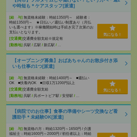
や時短も＊ケアスタッフ[派遣]
[給 与]
無資格未経験：時給1350円～ 経験者：
時給1350円～ ★日払い／週払い制度あり（月払
いも選べます）※稼働開始時は手続き完了次第のお
支払いとなります。
気になる！
[交通費]
交通費全額支給※規定有
[勤務地]
呉駅
/
広駅
/
新広駅
/
…
【オープニング募集】おばあちゃんのお散歩付き添
いも仕事の1つ[派遣]
[給 与]
無資格未経験：時給1400円～ ■週払い
OK ■扶養内OK ■日収1万1200円以上
[交通費]
交通費全額支給
気になる！
[勤務地]
呉駅
/
呉ポートピア駅
/
安登駅
/
…
【病院でのお仕事】食事の準備やシーツ交換など看
護助手＊未経験OK[派遣]
[給 与]
無資格の方：時給1320円～1650円 / 介護
福祉士：時給1600円～2000円 / 初任者以上：時給