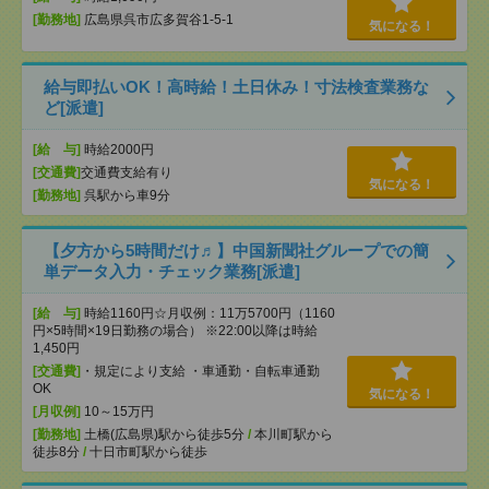
[勤務地]
広島県呉市広多賀谷1-5-1
気になる！
給与即払いOK！高時給！土日休み！寸法検査業務な
ど[派遣]
[給 与]
時給2000円
[交通費]
交通費支給有り
気になる！
[勤務地]
呉駅から車9分
【夕方から5時間だけ♬】中国新聞社グループでの簡
単データ入力・チェック業務[派遣]
[給 与]
時給1160円☆月収例：11万5700円（1160
円×5時間×19日勤務の場合） ※22:00以降は時給
1,450円
[交通費]
・規定により支給 ・車通勤・自転車通勤
OK
気になる！
[月収例]
10～15万円
[勤務地]
土橋(広島県)駅から徒歩5分
/
本川町駅から
徒歩8分
/
十日市町駅から徒歩