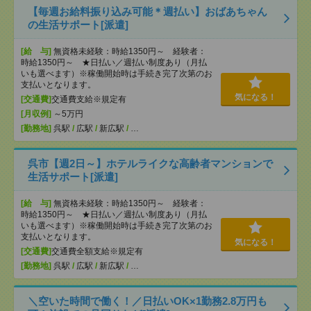
【毎週お給料振り込み可能＊週払い】おばあちゃん
の生活サポート[派遣]
[給 与]
無資格未経験：時給1350円～ 経験者：
時給1350円～ ★日払い／週払い制度あり（月払
いも選べます）※稼働開始時は手続き完了次第のお
支払いとなります。
気になる！
[交通費]
交通費支給※規定有
[月収例]
～5万円
[勤務地]
呉駅
/
広駅
/
新広駅
/
…
呉市【週2日～】ホテルライクな高齢者マンションで
生活サポート[派遣]
[給 与]
無資格未経験：時給1350円～ 経験者：
時給1350円～ ★日払い／週払い制度あり（月払
いも選べます）※稼働開始時は手続き完了次第のお
支払いとなります。
気になる！
[交通費]
交通費全額支給※規定有
[勤務地]
呉駅
/
広駅
/
新広駅
/
…
＼空いた時間で働く！／日払いOK×1勤務2.8万円も