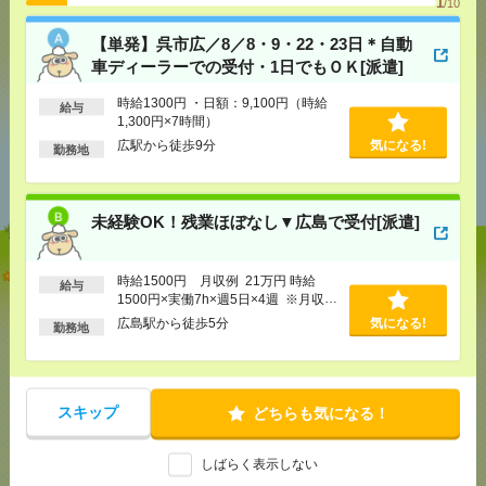
で送る
で送る
1
/10
【単発】呉市広／8／8・9・22・23日＊自動
車ディーラーでの受付・1日でもＯＫ[派遣]
シェア
ツイート
ブックマーク
時給1300円 ・日額：9,100円（時給
給与
1,300円×7時間）
広駅から徒歩9分
気になる!
勤務地
あなたの閲覧履歴からの
おすすめ
未経験OK！残業ほぼなし▼広島で受付[派遣]
【単発】呉市広／8／8・9・22・23日＊自動車ディー
時給1500円 月収例 21万円 時給
給与
ラーでの受付・1日でもＯＫ[派遣]
1500円×実働7h×週5日×4週 ※月収例
を保証するものではありません。※給
広島駅から徒歩5分
気になる!
勤務地
[給 与]
時給1300円 ・日額：9,100円（時給1,300
与即受取りサービス利用可（利用条件
円×7時間）
有）
[交通費]
・自転車通勤可 ・車通勤可(駐車場無料)
気になる！
[勤務地]
広駅から徒歩9分
スキップ
どちらも気になる！
未経験OK！残業ほぼなし▼広島で受付[派遣]
しばらく表示しない