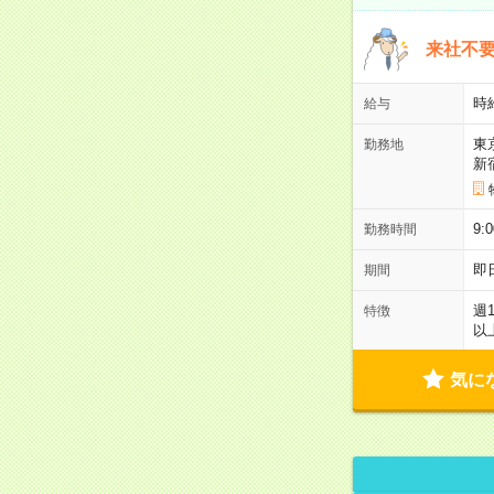
来社不要
時
給与
東
勤務地
新
9:
勤務時間
即
期間
週
特徴
以
気に