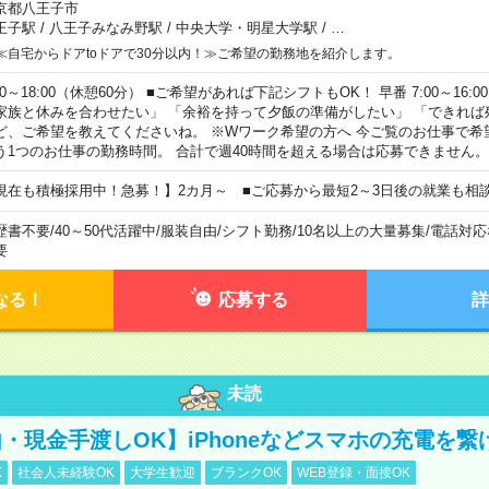
京都八王子市
王子駅
/
八王子みなみ野駅
/
中央大学・明星大学駅
/
…
≪自宅からドアtoドアで30分以内！≫ご希望の勤務地を紹介します。
00～18:00（休憩60分） ■ご希望があれば下記シフトもOK！ 早番 7:00～16:00 遅
家族と休みを合わせたい」 「余裕を持って夕飯の準備がしたい」 「できれば
ど、ご希望を教えてくださいね。 ※Wワーク希望の方へ 今ご覧のお仕事で希
う1つのお仕事の勤務時間。 合計で週40時間を超える場合は応募できません。
現在も積極採用中！急募！】2カ月～ ■ご応募から最短2～3日後の就業も相
歴書不要
/
40～50代活躍中
/
服装自由
/
シフト勤務
/
10名以上の大量募集
/
電話対応
要
なる！
応募する
詳
未読
・現金手渡しOK】iPhoneなどスマホの充電を繋
K
社会人未経験OK
大学生歓迎
ブランクOK
WEB登録・面接OK