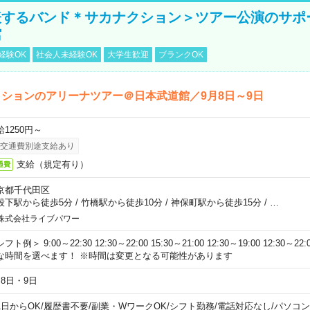
表するバンド＊サカナクション＞ツアー公演のサポ
館
経験OK
社会人未経験OK
大学生歓迎
ブランクOK
ションのアリーナツアー＠日本武道館／9月8日～9日
給1250円～
交通費別途支給あり
支給（規定有り）
通費
京都千代田区
段下駅から徒歩5分
/
竹橋駅から徒歩10分
/
神保町駅から徒歩15分
/
…
株式会社ライブパワー
フト例＞ 9:00～22:30 12:30～22:00 15:30～21:00 12:30～19:00 12:30
な時間を選べます！ ※時間は変更となる可能性があります
月8日・9日
1日からOK
/
履歴書不要
/
副業・WワークOK
/
シフト勤務
/
電話対応なし
/
パソコン