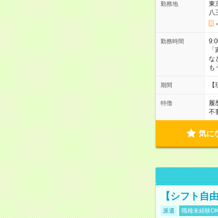
東
勤務地
八
9:
勤務時間
「
な
も
【
期間
履
特徴
不
気に
【シフト自由
派遣
職種未経験O