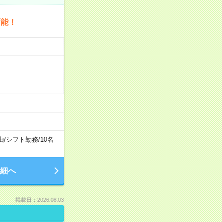
可能！
由
/
シフト勤務
/
10名
細へ
掲載日：2026.08.03