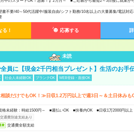
8月中のスタートOK！急募！】2カ月～ ■ご応募から最短2～3日後に就業が
歴書不要
/
40～50代活躍中
/
服装自由
/
シフト勤務
/
10名以上の大量募集
/
電話対応
要
なる！
応募する
詳
未読
全員に【現金2千円相当プレゼント】生活のお手
K
社会人未経験OK
ブランクOK
WEB登録・面接OK
相談だけでもOK！≫日収1.2万円以上で週3日～＆土日休みも
資格未経験：時給1500円～ ■週払いOK ■扶養内OK ■日収1万2000円以上
交通費別途支給あり
交通費全額支給
通費