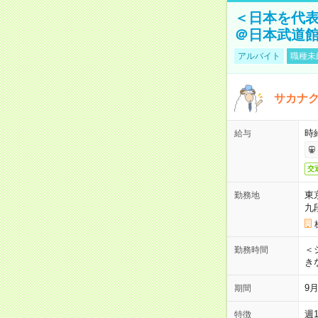
＜日本を代
＠日本武道
アルバイト
職種未
サカナク
時
給与
交
東
勤務地
九
＜シ
勤務時間
き
9
期間
週
特徴