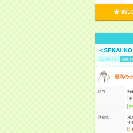
気に
＜SEKAI 
アルバイト
職種未
最高のラ
時
給与
交
東
勤務地
後