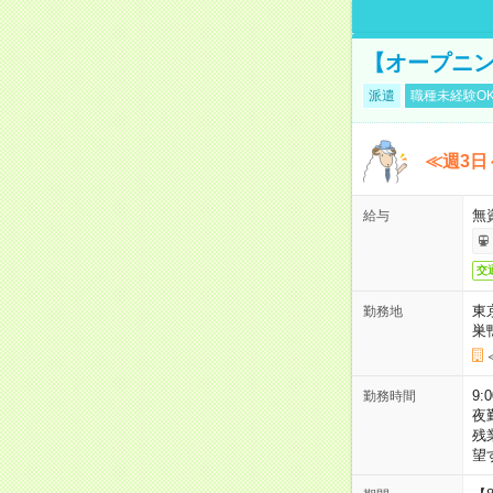
【オープニン
派遣
職種未経験O
≪週3日
無
給与
交
東
勤務地
巣
9:
勤務時間
夜
残
望