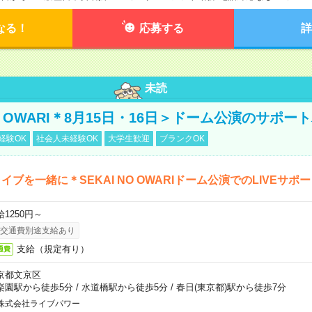
なる！
応募する
詳
未読
NO OWARI＊8月15日・16日＞ドーム公演のサポー
経験OK
社会人未経験OK
大学生歓迎
ブランクOK
イブを一緒に＊SEKAI NO OWARIドーム公演でのLIVEサポ
給1250円～
交通費別途支給あり
支給（規定有り）
通費
京都文京区
楽園駅から徒歩5分
/
水道橋駅から徒歩5分
/
春日(東京都)駅から徒歩7分
株式会社ライブパワー