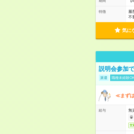
【
期間
履
特徴
不
気に
説明会参加で
派遣
職種未経験O
≪まずは
無
給与
交