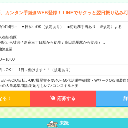
、カンタン手続きWEB登録！ LINEでサクッと翌日振り込み
給1414円～ ▼日払いOK（規定あり） ■初勤務手当あり ※規定による
京都新宿区
宿駅から徒歩
/
新宿三丁目駅から徒歩
/
高田馬場駅から徒歩
/
…
物流企業
00～18:00
日～OK！ 1日～働けます＾＾（規定あり）
1日からOK
/
日払いOK
/
履歴書不要
/
40～50代活躍中
/
副業・WワークOK
/
服装自
上の大量募集
/
電話対応なし
/
パソコンスキル不要
なる！
応募する
詳
未読