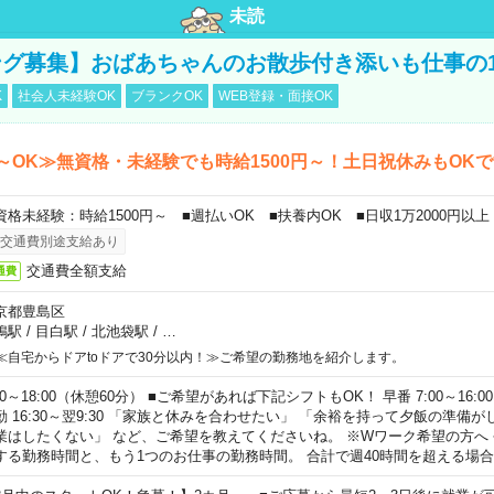
未読
グ募集】おばあちゃんのお散歩付き添いも仕事の
K
社会人未経験OK
ブランクOK
WEB登録・面接OK
～OK≫無資格・未経験でも時給1500円～！土日祝休みもOK
資格未経験：時給1500円～ ■週払いOK ■扶養内OK ■日収1万2000円以上
交通費別途支給あり
交通費全額支給
通費
京都豊島区
鴨駅
/
目白駅
/
北池袋駅
/
…
≪自宅からドアtoドアで30分以内！≫ご希望の勤務地を紹介します。
00～18:00（休憩60分） ■ご希望があれば下記シフトもOK！ 早番 7:00～16:00 遅
勤 16:30～翌9:30 「家族と休みを合わせたい」 「余裕を持って夕飯の準備
業はしたくない」 など、ご希望を教えてくださいね。 ※Wワーク希望の方へ
する勤務時間と、もう1つのお仕事の勤務時間。 合計で週40時間を超える場