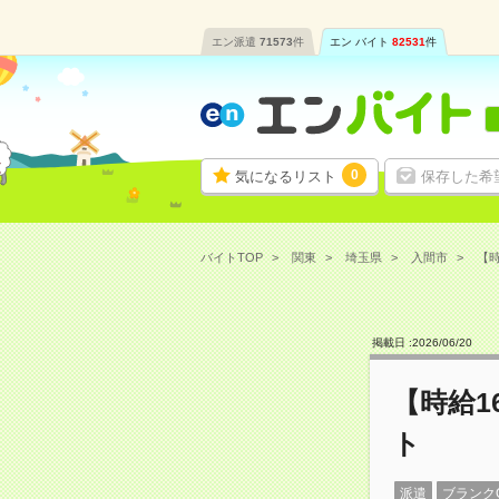
エン派遣
71573
件
エン バイト
82531
件
0
気になるリスト
保存した希
バイトTOP
関東
埼玉県
入間市
【時
掲載日 :
2026
/
06
/
20
【時給1
ト
派遣
ブランク