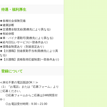
待遇・福利厚生
★各種社会保険完備
★健康診断
★交通費全額支給(勤務先により異なる)
★有給休暇
★車・バイク通勤可(勤務先により異なる)
★給与日払いサービス(一部条件あり)
★退職金制度あり（別途規定あり）
★【介護職】別途夜勤手当有(勤務先により異
なる)
★【介護職】資格取得応援制度(一部条件あり)
登録について
≪来社不要の電話面談OK！≫
（1）『お電話』または『応募フォーム』より
ご応募ください。
◎応募フォームからご応募は24時間受付
中！
◎お電話受付時間：9:30～21:00