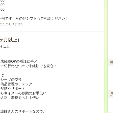
:00
:00
:00
一例です！その他シフトもご相談ください！
とんどありません。
ヶ月以上）
月以上
未経験OKの看護助手／
は一切行わないので未経験でも安心！
には…
やシーツの交換
の備品管理やチェック
の配膳やサポート
から車イスへの移動のお手伝い
や入浴、着替えのお手伝い
看護師さんのサポートなので、