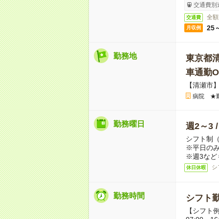
交通費別
全額
交通費
25
月収例
勤務地
東京都
車通勤O
【清瀬市
病院 ★
勤務曜日
週2～3 
シフト制
※平日のみ
※週3など
シ
休日休暇
勤務時間
シフト勤
【シフト