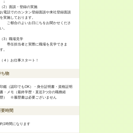
↓
（2）面談・登録の実施
お電話でのカンタン登録面談や来社登録面談
を実施しております。
ご都合のよいお日にちをお聞かせくださ
い。
（3）職場見学
専任担当者と実際に職場を見学できま
す。
（４）お仕事スタート！
持ち物
印鑑（認印でもOK）・身分証明書・資格証明
書・メモ（最終学歴・直近3つ分の職務経
歴） ※履歴書は必要ございません
所要時間
約1時間になります