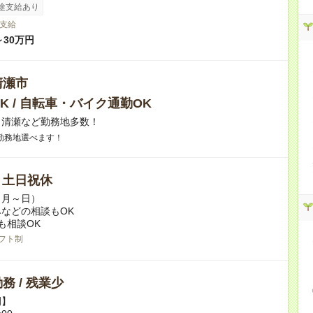
途支給あり
支給
～30万円
清瀬市
K / 自転車・バイク通勤OK
】清瀬など勤務地多数！
勤務地選べます！
/ 土日祝休
（月～日）
などの相談もOK
も相談OK
フト制
務 / 残業少
例】