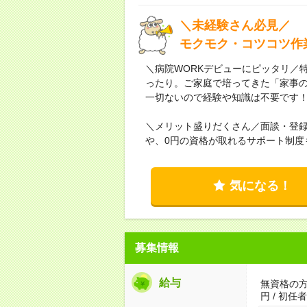
＼未経験さん必見／
モクモク・コツコツ作
＼病院WORKデビューにピッタリ／
ったり。ご家庭で培ってきた「家事
一切ないので経験や知識は不要です
＼メリット盛りだくさん／面談・登
や、0円の資格が取れるサポート制度
気になる！
募集情報
給与
無資格の方：
円 / 初任