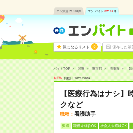
エン派遣
71570
件
エン バイト
82182
件
0
気になるリスト
保存した希
バイトTOP
関東
東京都
清瀬市
【医
NEW
掲載日 :
2026
/
08
/
09
【医療行為はナシ】時
クなど
看護助手
職種：
派遣
職種未経験OK
社会人未経験OK