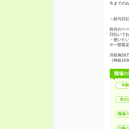
今までの
～給与日
自分のペ
日払いで
・使いた
※一部規
月収例26万
（時給153
職場の
年齢
男女
職場の
仕事の