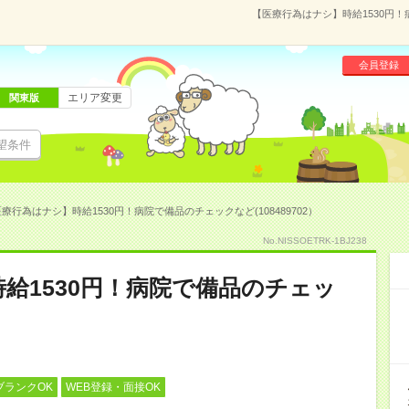
【医療行為はナシ】時給1530円！
会員登録
エリア変更
関東版
望条件
療行為はナシ】時給1530円！病院で備品のチェックなど(108489702）
No.NISSOETRK-1BJ238
給1530円！病院で備品のチェッ
ブランクOK
WEB登録・面接OK