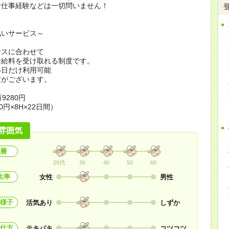
お仕事経験などは一切問いません！
払いサービス～
ースに合わせて
お給料を受け取れる制度です。
い日だけ利用可能
定がございます。
9280円
0円×8H×22日間）
雰囲気
層
20代
30
40
50
60
比率
女性
男性
様子
活気あり
しずか
仕方
テキパキ
コツコツ