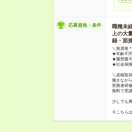
応募資格・条件
職種未経験
上の大量募
録・面接
＼無資格＊
★年齢不問
★履歴書不
★社会保
＼資格取
働きながら
実務者研
無料で受
少しでも
※こちら